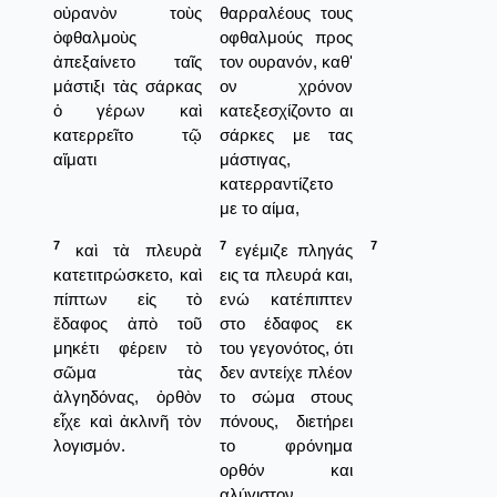
οὐρανὸν τοὺς
θαρραλέους τους
ὀφθαλμοὺς
οφθαλμούς προς
ἀπεξαίνετο ταῖς
τον ουρανόν, καθ'
μάστιξι τὰς σάρκας
ον χρόνον
ὁ γέρων καὶ
κατεξεσχίζοντο αι
κατερρεῖτο τῷ
σάρκες με τας
αἵματι
μάστιγας,
κατερραντίζετο
με το αίμα,
7
7
7
καὶ τὰ πλευρὰ
εγέμιζε πληγάς
κατετιτρώσκετο, καὶ
εις τα πλευρά και,
πίπτων εἰς τὸ
ενώ κατέπιπτεν
ἔδαφος ἀπὸ τοῦ
στο έδαφος εκ
μηκέτι φέρειν τὸ
του γεγονότος, ότι
σῶμα τὰς
δεν αντείχε πλέον
ἀλγηδόνας, ὀρθὸν
το σώμα στους
εἶχε καὶ ἀκλινῆ τὸν
πόνους, διετήρει
λογισμόν.
το φρόνημα
ορθόν και
αλύγιστον.