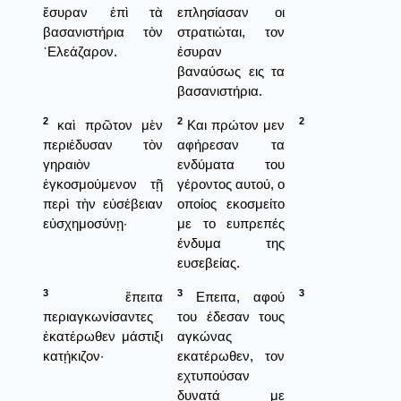
ἔσυραν ἐπὶ τὰ
επλησίασαν οι
βασανιστήρια τὸν
στρατιώται, τον
᾿Ελεάζαρον.
έσυραν
βαναύσως εις τα
βασανιστήρια.
2
2
2
καὶ πρῶτον μὲν
Και πρώτον μεν
περιέδυσαν τὸν
αφήρεσαν τα
γηραιὸν
ενδύματα του
ἐγκοσμούμενον τῇ
γέροντος αυτού, ο
περὶ τὴν εὐσέβειαν
οποίος εκοσμείτο
εὐσχημοσύνῃ·
με το ευπρεπές
ένδυμα της
ευσεβείας.
3
3
3
ἔπειτα
Επειτα, αφού
περιαγκωνίσαντες
του έδεσαν τους
ἑκατέρωθεν μάστιξι
αγκώνας
κατῄκιζον·
εκατέρωθεν, τον
εχτυπούσαν
δυνατά με