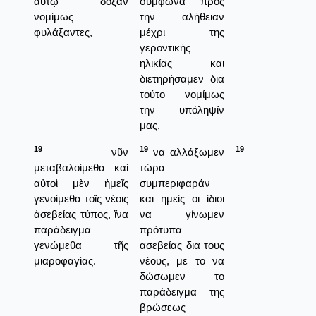
αὐτῷ δόξαν
σύμφωνα προς
νομίμως
την αλήθειαν
φυλάξαντες,
μέχρι της
γεροντικής
ηλικίας και
διετηρήσαμεν δια
τούτο νομίμως
την υπόληψίν
μας,
19
19
19
νῦν
να αλλάξωμεν
μεταβαλοίμεθα καὶ
τώρα
αὐτοὶ μὲν ἡμεῖς
συμπεριφαράν
γενοίμεθα τοῖς νέοις
και ημείς οι ίδιοι
ἀσεβείας τύπος, ἵνα
να γίνωμεν
παράδειγμα
πρότυπα
γενώμεθα τῆς
ασεβείας δια τους
μιαροφαγίας.
νέους, με το να
δώσωμεν το
παράδειγμα της
βρώσεως