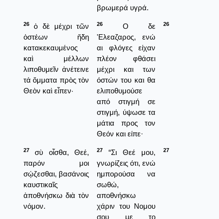
βρωμερά υγρά.
26
26
26
ὁ δὲ μέχρι τῶν
Ο δε
ὀστέων ἤδη
'Ελεαζαρος, ενώ
κατακεκαυμένος
αι φλόγες είχαν
καὶ μέλλων
πλέον φθάσει
λιποθυμεῖν ἀνέτεινε
μέχρι και των
τά ὄμματα πρὸς τὸν
όστών του και θα
Θεὸν καὶ εἶπεν·
ελιποθυμούσε
από στιγμή σε
στιγμή, ύψωσε τα
μάτια προς τον
Θεόν και είπε·
27
27
27
σὺ οἶσθα, Θεέ,
“Σι Θεέ μου,
παρόν μοι
γνωρίζεις ότι, ενώ
σῴζεσθαι, βασάνοις
ημπορούσα να
καυστικαῖς
σωθώ,
ἀποθνήσκω διὰ τὸν
αποθνήσκω
νόμον.
χάριν του Νομου
σου με το