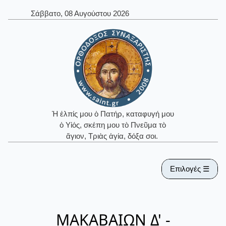
Σάββατο, 08 Αυγούστου 2026
Ἡ ἐλπίς μου ὁ Πατήρ, καταφυγή μου
ὁ Υἱός, σκέπη μου τὸ Πνεῦμα τὸ
ἅγιον, Τριὰς ἁγία, δόξα σοι.
Επιλογές ☰
ΜΑΚΑΒΑΙΩΝ Δ' -