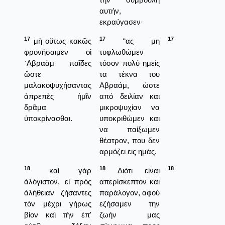
αυτήν,
εκραύγασεν·
17
17
17
μὴ οὕτως κακῶς
“ας μη
φρονήσαιμεν οἱ
τυφλωθώμεν
῾Αβραὰμ παῖδες
τόσον πολύ ημείς
ὥστε
τα τέκνα του
μαλακοψυχήσαντας
Αβραάμ, ώστε
ἀπρεπὲς ἡμῖν
από δειλίαν και
δρᾶμα
μικροψυχίαν να
ὑποκρίνασθαι.
υποκριθώμεν και
να παίξωμεν
θέατρον, που δεν
αρμόζει εις ημάς.
18
18
18
καὶ γὰρ
Διότι είναι
ἀλόγιστον, εἰ πρὸς
απερίσκεπτον και
ἀλήθειαν ζήσαντες
παράλογον, αφού
τὸν μέχρι γήρως
εζήσαμεν την
βίον καὶ τὴν ἐπ'
ζωήν μας