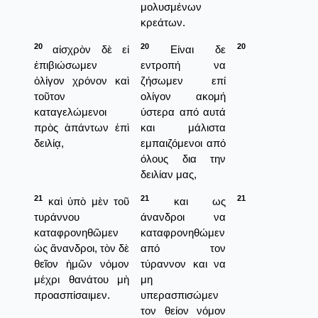
μολυσμένων
κρεάτων.
20
20
20
αἰσχρὸν δὲ εἰ
Είναι δε
ἐπιβιώσωμεν
εντροπή να
ὀλίγον χρόνον καὶ
ζήσωμεν επί
τοῦτον
ολίγον ακομή
καταγελώμενοι
ύστερα από αυτά
πρὸς ἁπάντων ἐπὶ
και μάλιστα
δειλίᾳ,
εμπαιζόμενοι από
όλους δια την
δειλίαν μας,
21
21
21
καὶ ὑπὸ μὲν τοῦ
και ως
τυράννου
άνανδροι να
καταφρονηθῶμεν
καταφρονηθώμεν
ὡς ἄνανδροι, τὸν δὲ
από τον
θεῖον ἡμῶν νόμον
τύραννον και να
μέχρι θανάτου μὴ
μη
προασπίσαιμεν.
υπερασπισώμεν
τον θείον νόμον