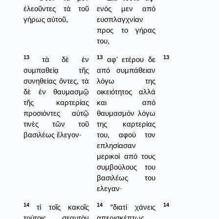
ἐλεοῦντες τὰ τοῦ
ενός μεν από
γήρως αὐτοῦ,
ευσπλαγχνίαν
προς το γήρας
του,
13
13
13
τὰ δὲ ἐν
αφ' ετέρου δε
συμπαθείᾳ τῆς
από συμπάθειαν
συνηθείας ὄντες, τὰ
λόγω της
δὲ ἐν θαυμασμῷ
οικειότητος αλλά
τῆς καρτερίας
και από
προσιόντες αὐτῷ
θαυμασμόν λόγω
τινὲς τῶν τοῦ
της καρτερίας
βασιλέως ἔλεγον·
του, αφού τον
επλησίασαν
μερικοί από τους
συμβούλους του
βασιλέως του
ελεγαν·
14
14
14
τί τοῖς κακοῖς
“διατί χάνεις
τούτοις σεαυτὸν
απερισκέπτως