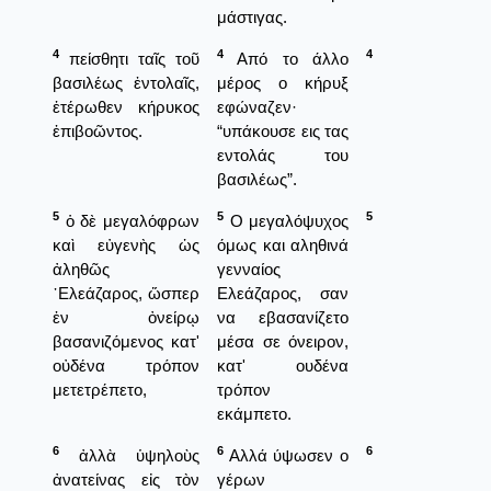
μάστιγας.
4
4
4
πείσθητι ταῖς τοῦ
Από το άλλο
βασιλέως ἐντολαῖς,
μέρος ο κήρυξ
ἑτέρωθεν κήρυκος
εφώναζεν·
ἐπιβοῶντος.
“υπάκουσε εις τας
εντολάς του
βασιλέως”.
5
5
5
ὁ δὲ μεγαλόφρων
Ο μεγαλόψυχος
καὶ εὐγενὴς ὡς
όμως και αληθινά
ἀληθῶς
γενναίος
᾿Ελεάζαρος, ὥσπερ
Ελεάζαρος, σαν
ἐν ὀνείρῳ
να εβασανίζετο
βασανιζόμενος κατ'
μέσα σε όνειρον,
οὐδένα τρόπον
κατ' ουδένα
μετετρέπετο,
τρόπον
εκάμπετο.
6
6
6
ἀλλὰ ὑψηλοὺς
Αλλά ύψωσεν ο
ἀνατείνας εἰς τὸν
γέρων