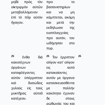
μηδὲ πρὸς τὸν
προ το
οἰκτριρμὸν αὐτῶν
βασανιστηρίων
μεταβαλλόμενον
και να μη
ἐπὶ τὸ πῦρ αὐτὸν
κάμπτεται, ακόμη
ἤγαγον.
και μετά την
εκδήλωσιν της
ευσπλαγχνίας
προ αυτόν, τον
ωδήγησαν στο
πυρ.
25
25
25
ἔνθα διὰ
Τον έρριπτον
κακοτέχνων
ολίγον κατ' ολίγον
ὀργάνων
εις αυτό
καταφλέγοντες
κατακαίοντες
αὐτὸν ὑπέρριπτον
αυτόν με όργανα
καὶ δυσώδεις
κατασκευασθέντα
χυλοὺς εἰς τοὺς
με πολλήν
μυκτῆρας αὐτοῦ
κακότητα· έχυναν
κατέχεον.
δε στους
ρώθωνάς του και