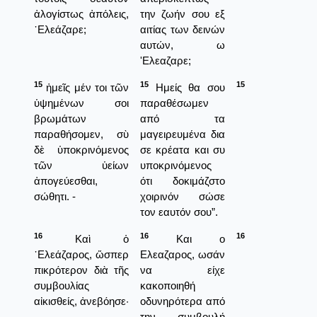
ἀλογίστως ἀπόλεις,
την ζωήν σου εξ
᾿Ελεάζαρε;
αιτίας των δεινών
αυτών, ω
'Ελεαζαρε;
15
15
15
ἡμεῖς μέν τοι τῶν
Ημείς θα σου
ὑψημένων σοι
παραθέσωμεν
βρωμάτων
από τα
παραθήσομεν, σὺ
μαγειρευμένα δια
δὲ ὑποκρινόμενος
σε κρέατα και συ
τῶν ὑείων
υποκρινόμενος
ἀπογεύεσθαι,
ότι δοκιμάζστο
σώθητι. -
χοιρινόν σώσε
τον εαυτόν σου”.
16
16
16
Καὶ ὁ
Και ο
᾿Ελεάζαρος, ὥσπερ
Ελεαζαρος, ωσάν
πικρότερον διὰ τῆς
να είχε
συμβουλίας
κακοποιηθή
αἰκισθείς, ἀνεβόησε·
οδυνηρότερα από
την συμβουλή