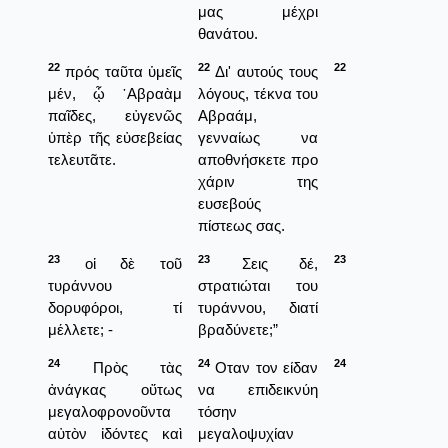
μας μέχρι
θανάτου.
22
22
22
πρός ταῦτα ὑμεῖς
Δι' αυτούς τους
μέν, ᾦ ῾Αβραὰμ
λόγους, τέκνα του
παῖδες, εὐγενῶς
Αβραάμ,
ὑπὲρ τῆς εὐσεβείας
γενναίως να
τελευτᾶτε.
αποθνήσκετε προ
χάριν της
ευσεβούς
πίστεως σας.
23
23
23
οἱ δὲ τοῦ
Σεις δέ,
τυράννου
στρατιώται του
δορυφόροι, τί
τυράννου, διατί
μέλλετε; -
βραδύνετε;”
24
24
24
Πρὸς τὰς
Οταν τον είδαν
ἀνάγκας οὕτως
να επιδεικνύη
μεγαλοφρονοῦντα
τόσην
αὐτὸν ἰδόντες καὶ
μεγαλοψυχίαν