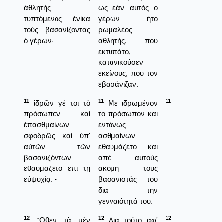
ἀθλητὴς
ως εάν αυτός ο
τυπτόμενος ἐνίκα
γέρων ήτο
τοὺς βασανίζοντας
ρωμαλέος
ὁ γέρων·
αθλητής, που
εκτυπάτο,
κατανικούσεν
εκείνους, που τον
εβασάνιζαν.
11
11
11
ἱδρῶν γέ τοι τὸ
Με ιδρωμένον
πρόσωπον καὶ
το πρόσωπον και
ἐπασθμαίνων
εντόνως
σφοδρῶς καὶ ὑπ'
ασθμαίνων
αὐτῶν τῶν
εθαυμάζετο και
βασανιζόντων
από αυτούς
ἐθαυμάζετο ἐπὶ τῇ
ακόμη τους
εὐψυχίᾳ. -
βασανιστάς του
δια την
γενναιότητά του.
12
12
12
῞Οθεν τὰ μὲν
Δια τούτο αφ'