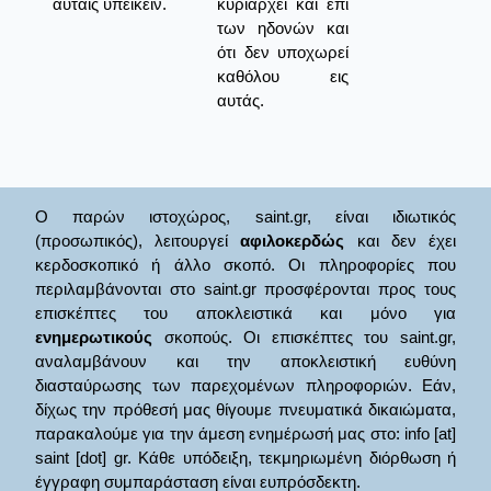
αὐταῖς ὑπείκειν.
κυριαρχεί και επί
των ηδονών και
ότι δεν υποχωρεί
καθόλου εις
αυτάς.
Ο παρών ιστοχώρος, saint.gr, είναι ιδιωτικός
(προσωπικός), λειτουργεί
αφιλοκερδώς
και δεν έχει
κερδοσκοπικό ή άλλο σκοπό. Οι πληροφορίες που
περιλαμβάνονται στο saint.gr προσφέρονται προς τους
επισκέπτες του αποκλειστικά και μόνο για
ενημερωτικούς
σκοπούς. Οι επισκέπτες του saint.gr,
αναλαμβάνουν και την αποκλειστική ευθύνη
διασταύρωσης των παρεχομένων πληροφοριών. Εάν,
δίχως την πρόθεσή μας θίγουμε πνευματικά δικαιώματα,
παρακαλούμε για την άμεση ενημέρωσή μας στο: info [at]
saint [dot] gr. Κάθε υπόδειξη, τεκμηριωμένη διόρθωση ή
έγγραφη συμπαράσταση είναι ευπρόσδεκτη.