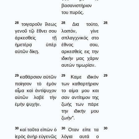
βασανιστήριον
του πυρός.
28
28
28
τοιγαροῦν ἵλεως
Δια τούτο,
γενοῦ τῷ ἔθνει σου
λοιπόν, γίνε
ἀρκεσθεὶς τῇ
σπλαγχνικός στο
ἡμετέρᾳ ὑπὲρ
έθνος σου,
αὐτῶν δίκῃ.
αρκεσθείς εις την
ιδικήν μας χάριν
αυτών τιμωρίαν.
29
29
29
καθάρσιον αὐτῶν
Καμε ιδικόν
ποίησον τὸ ἐμὸν
των καθαρτήριον
αἷμα καὶ ἀντίψυχον
το αίμα μου και
αὐτῶν λαβὲ τὴν
σαν αντίτιμον της
ἐμὴν ψυχήν.
ζωής των πάρε
την ιδικήν μου
ζωήν”.
30
30
30
καὶ ταῦτα εἰπὼν ὁ
Οταν είπε τα
ἱερὸς ἀνὴρ εὐγενῶς
λόγια αυτά ο