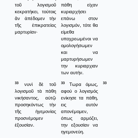
τοῦ λογισμοῦ
πάθη είχαν
κεκρατήκει, τούτοις
κυριαρχήσει
ἂν ἀπέδομεν τὴν
επάνω στον
τῆς ἐπικρατείας
λογισμόν, τότε θα
μαρτυρίαν·
είμεθα
υποχρεωμένοι να
ομολογήσωμεν
και να
μαρτυρήσωμεν
την κυριαρχιαν
των αυτήν.
33
33
33
νυνὶ δὲ τοῦ
Τωρα όμως,
λογισμοῦ τὰ πάθη
αφού ο λογισμός
νικήσαντος, αὐτῷ
ενίκησε τα πάθη,
προσηκόντως τὴν
εις αυτόν
τῆς ἡγεμονίας
απονέμομεν,
προσνέμομεν
όπως αρμόζει,
ἐξουσίαν.
την εξουσίαν να
ηγεμονεύη.