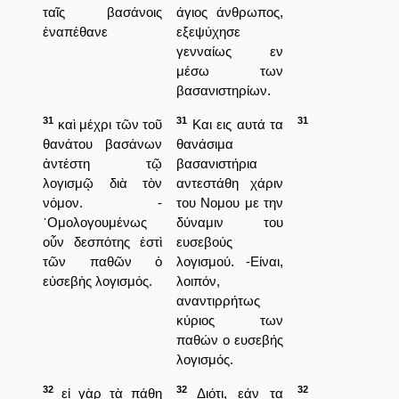
ταῖς βασάνοις
άγιος άνθρωπος,
ἐναπέθανε
εξεψύχησε
γενναίως εν
μέσω των
βασανιστηρίων.
31
31
31
καὶ μέχρι τῶν τοῦ
Και εις αυτά τα
θανάτου βασάνων
θανάσιμα
ἀντέστη τῷ
βασανιστήρια
λογισμῷ διὰ τὸν
αντεστάθη χάριν
νόμον. -
του Νομου με την
῾Ομολογουμένως
δύναμιν του
οὖν δεσπότης ἐστὶ
ευσεβούς
τῶν παθῶν ὁ
λογισμού. -Είναι,
εὐσεβὴς λογισμός.
λοιπόν,
αναντιρρήτως
κύριος των
παθών ο ευσεβής
λογισμός.
32
32
32
εἰ γὰρ τὰ πάθη
Διότι, εάν τα