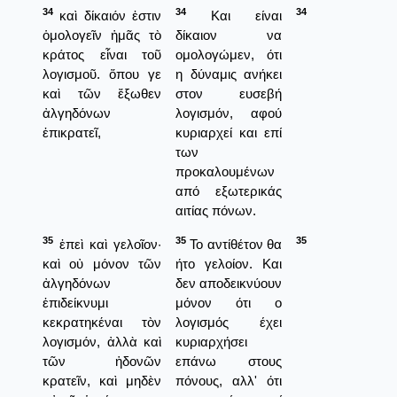
34
34
34
καὶ δίκαιόν ἐστιν
Και είναι
ὁμολογεῖν ἡμᾶς τὸ
δίκαιον να
κράτος εἶναι τοῦ
ομολογώμεν, ότι
λογισμοῦ. ὅπου γε
η δύναμις ανήκει
καὶ τῶν ἔξωθεν
στον ευσεβή
ἀλγηδόνων
λογισμόν, αφού
ἐπικρατεῖ,
κυριαρχεί και επί
των
προκαλουμένων
από εξωτερικάς
αιτίας πόνων.
35
35
35
ἐπεὶ καὶ γελοῖον·
Το αντίθέτον θα
καὶ οὐ μόνον τῶν
ήτο γελοίον. Και
ἀλγηδόνων
δεν αποδεικνύουν
ἐπιδείκνυμι
μόνον ότι ο
κεκρατηκέναι τὸν
λογισμός έχει
λογισμόν, ἀλλὰ καὶ
κυριαρχήσει
τῶν ἡδονῶν
επάνω στους
κρατεῖν, καὶ μηδὲν
πόνους, αλλ' ότι