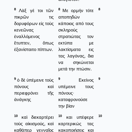
8
8
8
Λὰξ γέ τοι τῶν
Με ορμήν τότε
πικρῶν τις
αποπηδών
δορυφόρων εἰς τοὺς
κάποιος από τους
κενεῶνας
σκληρούς
ἐναλλόμενος
στρατιώτας τον
ἔτυπτεν, ὅπως
εκτύπα με
ἐξανίσταιτο πίπτων.
λακτίσματα εις
τας λαγόνας, δια
να σηκώνεται
μετά την πτώσιν.
9
9
9
ὁ δὲ ὑπέμεινε τοὺς
Εκείνος
πόνους καὶ
υπέμεινε τους
περιεφρόνει τῆς
πόνους·
ἀνάγκης
καταφρονούσε
την βίαν
10
10
10
καὶ διεκαρτέρει
και υπέφερε
τοὺς αἰκισμούς, καὶ
καρτερικώς τας
καθάπερ γενναῖος
κακοποιήσεις και