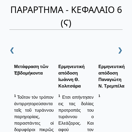
ΠΑΡΑΡΤΗΜΑ - ΚΕΦΑΛΑΙΟ 6
(Ϛ)
❮
❯
Μετάφραση τῶν
Ερμηνευτική
Ερμηνευτική
Ἑβδομήκοντα
απόδοση
απόδοση
Ιωάννη Θ.
Παναγιώτη
Κολιτσάρα
Ν. Τρεμπέλα
1
1
1
Τοῦτον τὸν τρόπον
Ετσι απήντησεν
ἀντιρρητορεύσαντα
εις τας δολίας
ταῖς τοῦ τυράννου
προτροπάς του
παρηγορίαις,
τυράννου ο
παραστάντες οἱ
Ελεάζαρος. Και
δορυφόροι πικρῶς
αφού τον