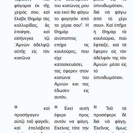
φάγομαι ἐκ τῆς
του κοιτώνος μου
ὑπνοδωμάτιον,
χειρός σου. καὶ
και εκεί θα φάγω
διὰ νὰ φάγω
ἔλαβε Θημὰρ τὰς
το φαγητόν από
ἀπὸ τὸ χέρι
κολλυρίδας, ἃς
τα χέρια σου”. Η
σου». Καὶ ἐπῆρε
ἐποίησε, καὶ
Θημάρ
ἡ Θημὰρ τὰ
εἰσήνεγκε τῷ
ανύποπτος
κουλούρια, ποὺ
᾿Αμνὼν ἀδελφῷ
επήρε τις
ἔφτιαξε, καὶ τὰ
αὐτῆς εἰς τὸν
κουλούρες, που
ἔφερεν εἰς τὸν
κοιτῶνα
είχε
ἀδελφόν της τὸν
κατασκευάσει,
Ἀμνὼν μέσα εἰς
τας έφερεν στον
τὸ
κοιτώνα του
ὑπνοδωμάτιον.
Αμνών και τας
έδωσεν εις
αυτόν.
11
11
11
καὶ
Εκεί αυτή
Τοῦ τὰ
προσήγαγεν
έφερε προς
προσέφερε δὲ
αὐτῷ τοῦ φαγεῖν,
αυτόν να φάγη.
διὰ νὰ φάγῃ.
καὶ ἐπελάβετο
Εκείνος τότε την
Ἐκεῖνος ὅμως