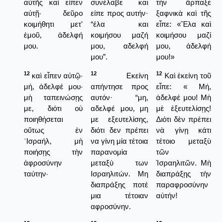
αὐτῆς καὶ εἶπεν
συνέλαβε και
τὴν ἅρπαξε
αὐτῇ· δεῦρο
είπε προς αυτήν·
ξαφνικὰ καὶ τῆς
κοιμήθητι μετ'
“έλα και
εἶπε: «Ἔλα καὶ
ἐμοῦ, ἀδελφή
κοιμήσου μαζή
κοιμήσου μαζί
μου.
μου, αδελφή
μου, ἀδελφή
μου”.
μου!»
12
12
12
καὶ εἶπεν αὐτῷ·
Εκείνη
Καὶ ἐκείνη τοῦ
μή, ἀδελφέ μου·
απήντησε προς
εἶπε: « Μή,
μὴ ταπεινώσῃς
αυτόν· “μη,
ἀδελφέ μου! Μὴ
με, διότι οὐ
αδελφέ μου, μη
μὲ ἐξευτελίσῃς!
ποιηθήσεται
με εξευτελίσης,
Διότι δὲν πρέπει
οὕτως ἐν
διότι δεν πρέπει
νὰ γίνῃ κάτι
᾿Ισραήλ, μὴ
να γίνη μία τέτοια
τέτοιο μεταξὺ
ποιήσῃς τὴν
παρανομία
τῶν
ἀφροσύνην
μεταξύ των
Ἰσραηλιτῶν. Μὴ
ταύτην·
Ισραηλιτών. Μη
διαπράξῃς τὴν
διαπράξης ποτέ
παραφροσύνην
μια τέτοιαν
αὐτήν!
αφροσύνην.