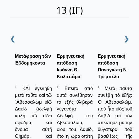
13 (ΙΓ)
❮
❯
Μετάφραση τῶν
Ερμηνευτική
Ερμηνευτική
Ἑβδομήκοντα
απόδοση
απόδοση
Ιωάννη Θ.
Παναγιώτη Ν.
Κολιτσάρα
Τρεμπέλα
1
1
1
ΚΑΙ ἐγενήθη
Επειτα από
Μετὰ ταῦτα
μετὰ ταῦτα καὶ τῷ
αυτά συνέβησαν
συνέβη τὸ ἑξῆς:
᾿Αβεσσαλὼμ υἱῷ
τα εξής θλιβερά
Ὁ Ἀβεσσαλώμ,
Δαυὶδ ἀδελφὴ
γεγονότα·
ποὺ ἦτο υἱὸς τοῦ
καλὴ τῷ εἴδει
Αδελφή του
Δαβὶδ καὶ τὸν
σφόδρα, καὶ
Αβεσσαλώμ,
ἀπέκτησε μὲ τὴν
ὄνομα αὐτῇ
υιού του Δαυίδ,
θυγατέρα τοῦ
Θημάρ, καὶ
ήτο η ωραιοτάτη
βασιλέως τῆς