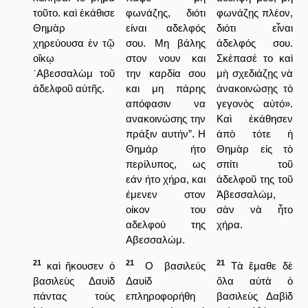
τοῦτο. καὶ ἐκάθισε
φωνάζης, διότι
φωνάζῃς πλέον,
Θημὰρ
είναι αδελφός
διότι εἶναι
χηρεύουσα ἐν τῷ
σου. Μη βάλης
ἀδελφός σου.
οἴκῳ
στον νουν και
Σκέπασέ το καὶ
᾿Αβεσσαλὼμ τοῦ
την καρδία σου
μὴ σχεδιάζῃς νὰ
ἀδελφοῦ αὐτῆς.
και μη πάρης
ἀνακοινώσῃς τὸ
απόφασιν να
γεγονὸς αὐτό».
ανακοινώσης την
Καὶ ἐκάθησεν
πράξιν αυτήν”. Η
ἀπὸ τότε ἡ
Θημάρ ήτο
Θημὰρ εἰς τὸ
περίλυπος, ως
σπίτι τοῦ
εάν ήτο χήρα, και
ἀδελφοῦ της τοῦ
έμενεν στον
Ἀβεσσαλώμ,
οίκον του
σὰν νὰ ἦτο
αδελφού της
χήρα.
Αβεσσαλώμ.
21
21
21
καὶ ἤκουσεν ὁ
Ο βασιλεύς
Τὰ ἔμαθε δὲ
βασιλεὺς Δαυὶδ
Δαυίδ
ὅλα αὐτὰ ὁ
πάντας τοὺς
επληροφορήθη
βασιλεὺς Δαβὶδ