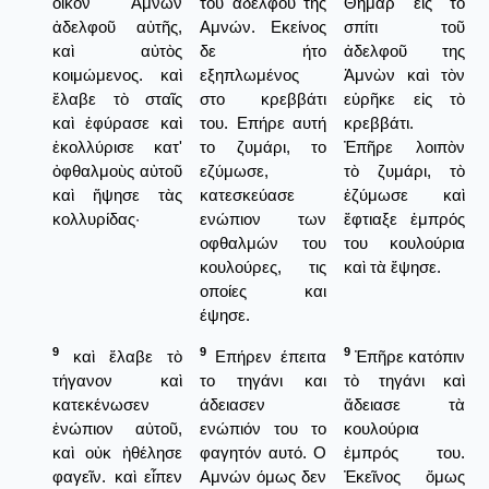
οἶκον ᾿Αμνὼν
του αδελφού της
Θημὰρ εἰς τὸ
ἀδελφοῦ αὐτῆς,
Αμνών. Εκείνος
σπίτι τοῦ
καὶ αὐτὸς
δε ήτο
ἀδελφοῦ της
κοιμώμενος. καὶ
εξηπλωμένος
Ἀμνὼν καὶ τὸν
ἔλαβε τὸ σταῖς
στο κρεββάτι
εὑρῆκε εἰς τὸ
καὶ ἐφύρασε καὶ
του. Επήρε αυτή
κρεββάτι.
ἐκολλύρισε κατ'
το ζυμάρι, το
Ἐπῆρε λοιπὸν
ὀφθαλμοὺς αὐτοῦ
εζύμωσε,
τὸ ζυμάρι, τὸ
καὶ ἥψησε τὰς
κατεσκεύασε
ἐζύμωσε καὶ
κολλυρίδας·
ενώπιον των
ἔφτιαξε ἐμπρός
οφθαλμών του
του κουλούρια
κουλούρες, τις
καὶ τὰ ἔψησε.
οποίες και
έψησε.
9
9
9
καὶ ἔλαβε τὸ
Επήρεν έπειτα
Ἐπῆρε κατόπιν
τήγανον καὶ
το τηγάνι και
τὸ τηγάνι καὶ
κατεκένωσεν
άδειασεν
ἄδειασε τὰ
ἐνώπιον αὐτοῦ,
ενώπιόν του το
κουλούρια
καὶ οὐκ ἠθέλησε
φαγητόν αυτό. Ο
ἐμπρός του.
φαγεῖν. καὶ εἶπεν
Αμνών όμως δεν
Ἐκεῖνος ὅμως