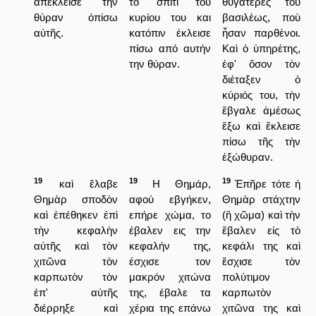
ἀπέκλεισε τὴν
το σπίτι του
θυγατέρες τοῦ
θύραν ὀπίσω
κυρίου του και
βασιλέως, ποὺ
αὐτῆς.
κατόπιν έκλεισε
ἦσαν παρθένοι.
πίσω από αυτήν
Καὶ ὁ ὑπηρέτης,
την θύραν.
ἐφ' ὅσον τὸν
διέταξεν ὁ
κύριός του, τὴν
ἔβγαλε ἀμέσως
ἔξω καὶ ἔκλεισε
πίσω τῆς τὴν
ἐξώθυραν.
19
19
19
καὶ ἔλαβε
Η Θημάρ,
Ἐπῆρε τότε ἡ
Θημὰρ σποδὸν
αφού εβγήκεν,
Θημὰρ στάχτην
καὶ ἐπέθηκεν ἐπὶ
επήρε χώμα, το
(ἢ χῶμα) καὶ τὴν
τὴν κεφαλὴν
έβαλεν εις την
ἔβαλεν εἰς τὸ
αὐτῆς καὶ τὸν
κεφαλήν της,
κεφάλι της καὶ
χιτῶνα τὸν
έσχισε τον
ἔσχισε τὸν
καρπωτὸν τὸν
μακρόν χιτώνα
πολύτιμον
ἐπ' αὐτῆς
της, έβαλε τα
καρπωτὸν
διέρρηξε καὶ
χέρια της επάνω
χιτῶνα της καὶ