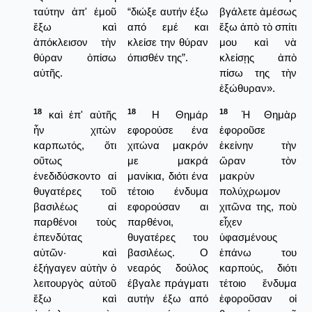
ταύτην ἀπ' ἐμοῦ
“διώξε αυτήν έξω
βγάλετε ἀμέσως
ἔξω καὶ
από εμέ και
ἔξω ἀπὸ τὸ σπίτι
ἀπόκλεισον τὴν
κλείσε την θύραν
μου καὶ νὰ
θύραν ὀπίσω
όπισθέν της”.
κλείσῃς ἀπὸ
αὐτῆς.
πίσω της τὴν
ἐξώθυραν».
18
18
18
καὶ ἐπ' αὐτῆς
Η Θημάρ
Ἡ Θημὰρ
ἦν χιτὼν
εφορούσε ένα
ἐφοροῦσε
καρπωτός, ὅτι
χιτώνα μακρόν
ἐκείνην τὴν
οὕτως
με μακρά
ὥραν τὸν
ἐνεδιδύσκοντο αἱ
μανίκια, διότι ένα
μακρὺν
θυγατέρες τοῦ
τέτοιο ένδυμα
πολύχρωμον
βασιλέως αἱ
εφορούσαν αι
χιτῶνα της, ποὺ
παρθένοι τοὺς
παρθένοι,
εἶχεν
ἐπενδύτας
θυγατέρες του
ὑφασμένους
αὐτῶν· καὶ
βασιλέως. Ο
ἐπάνω του
ἐξήγαγεν αὐτὴν ὁ
νεαρός δούλος
καρπούς, διότι
λειτουργὸς αὐτοῦ
έβγαλε πράγματι
τέτοιο ἔνδυμα
ἔξω καὶ
αυτήν έξω από
ἐφοροῦσαν οἱ