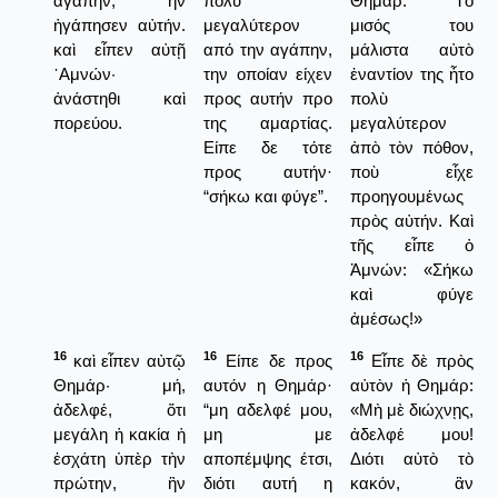
ἀγάπην, ἣν
πολύ
Θημάρ. Τὸ
ἠγάπησεν αὐτήν.
μεγαλύτερον
μισός του
καὶ εἶπεν αὐτῇ
από την αγάπην,
μάλιστα αὐτὸ
᾿Αμνών·
την οποίαν είχεν
ἐναντίον της ἦτο
ἀνάστηθι καὶ
προς αυτήν προ
πολὺ
πορεύου.
της αμαρτίας.
μεγαλύτερον
Είπε δε τότε
ἀπὸ τὸν πόθον,
προς αυτήν·
ποὺ εἶχε
“σήκω και φύγε”.
προηγουμένως
πρὸς αὐτήν. Καὶ
τῆς εἶπε ὀ
Ἀμνών: «Σήκω
καὶ φύγε
ἀμέσως!»
16
16
16
καὶ εἶπεν αὐτῷ
Είπε δε προς
Εἶπε δὲ πρὸς
Θημάρ· μή,
αυτόν η Θημάρ·
αὐτὸν ἡ Θημάρ:
ἀδελφέ, ὅτι
“μη αδελφέ μου,
«Μὴ μὲ διώχνῃς,
μεγάλη ἡ κακία ἡ
μη με
ἀδελφέ μου!
ἐσχάτη ὑπὲρ τὴν
αποπέμψης έτσι,
Διότι αὐτὸ τὸ
πρώτην, ἣν
διότι αυτή η
κακόν, ἂν