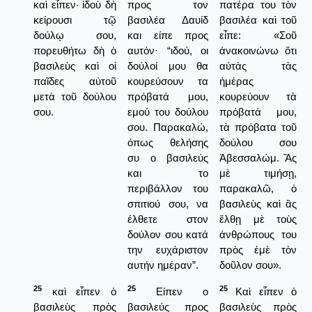
καὶ εἶπεν· ἰδοὺ δὴ
προς τον
πατέρα του τὸν
κείρουσι τῷ
βασιλέα Δαυίδ
βασιλέα καὶ τοῦ
δούλῳ σου,
και είπε προς
εἶπε: «Σοῦ
πορευθήτω δὴ ὁ
αυτόν· “ιδού, οι
ἀνακοινώνω ὅτι
βασιλεὺς καὶ οἱ
δούλοί μου θα
αὐτὰς τὰς
παῖδες αὐτοῦ
κουρεύσουν τα
ἡμέρας
μετὰ τοῦ δούλου
πρόβατά μου,
κουρεύουν τὰ
σου.
εμού του δούλου
πρόβατά μου,
σου. Παρακαλώ,
τὰ πρόβατα τοῦ
όπως θελήσης
δούλου σου
συ ο βασιλεύς
Ἀβεσσαλώμ. Ἂς
και το
μὲ τιμήσῃ,
περιβάλλον του
παρακαλῶ, ὁ
σπιτιού σου, να
βασιλεὺς καὶ ἂς
έλθετε στον
ἔλθῃ μὲ τοὺς
δούλον σου κατά
ἀνθρώπους του
την ευχάριστον
πρὸς ἐμὲ τὸν
αυτήν ημέραν”.
δοῦλον σου».
25
25
25
καὶ εἶπεν ὁ
Είπεν ο
Καὶ εἶπεν ὁ
βασιλεὺς πρὸς
βασιλεύς προς
βασιλεὺς πρὸς