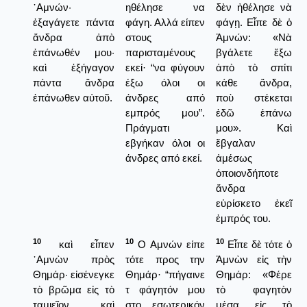
᾿Αμνών·
ηθέλησε να
δὲν ἠθέλησε νὰ
ἐξαγάγετε πάντα
φάγη. Αλλά είπεν
φάγῃ. Εἶπε δὲ ὁ
ἄνδρα ἀπὸ
στους
Ἀμνών: «Νὰ
ἐπάνωθέν μου·
παρισταμένους
βγάλετε ἔξω
καὶ ἐξήγαγον
εκεί· “να φύγουν
ἀπὸ τὸ σπίτι
πάντα ἄνδρα
έξω όλοι οι
κάθε ἄνδρα,
ἐπάνωθεν αὐτοῦ.
άνδρες από
ποὺ στέκεται
εμπρός μου”.
ἐδῶ ἐπάνω
Πράγματι
μου». Καὶ
εβγήκαν όλοι οι
ἔβγαλαν
άνδρες από εκεί.
ἀμέσως
ὁποιονδήποτε
ἄνδρα
εὑρίσκετο ἐκεῖ
ἐμπρός του.
10
10
10
καὶ εἶπεν
Ο Αμνών είπε
Εἶπε δὲ τότε ὁ
᾿Αμνὼν πρὸς
τότε προς την
Ἀμνὼν εἰς τὴν
Θημάρ· εἰσένεγκε
Θημάρ· “πήγαινε
Θημάρ: «Φέρε
τὸ βρῶμα εἰς τὸ
τ φάγητόν μου
τὸ φαγητὸν
ταμιεῖον, καὶ
στο εσωτερικόν
μέσα εἰς τὸ