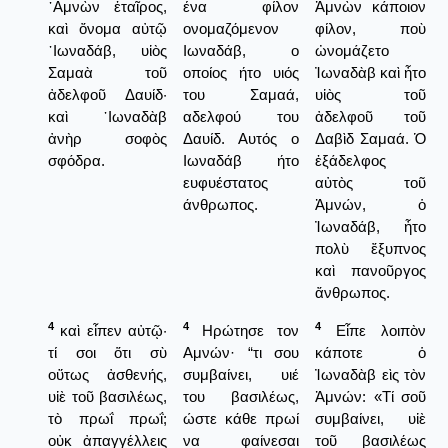
᾿Αμνὼν ἑταῖρος,
ένα φίλον
Ἀμνὼν κάποιον
καὶ ὄνομα αὐτῷ
ονομαζόμενον
φίλον, ποὺ
᾿Ιωναδάβ, υἱὸς
Ιωναδάβ, ο
ὠνομάζετο
Σαμαὰ τοῦ
οποίος ήτο υιός
Ἰωναδὰβ καὶ ἦτο
ἀδελφοῦ Δαυίδ·
του Σαμαά,
υἱὸς τοῦ
καὶ ᾿Ιωναδὰβ
αδελφού του
ἀδελφοῦ τοῦ
ἀνὴρ σοφὸς
Δαυίδ. Αυτός ο
Δαβὶδ Σαμαά. Ὁ
σφόδρα.
Ιωναδάβ ήτο
ἐξάδελφος
ευφυέστατος
αὐτὸς τοῦ
άνθρωπος.
Ἀμνών, ὁ
Ἰωναδάβ, ἦτο
πολὺ ἔξυπνος
καὶ πανοῦργος
ἄνθρωπος.
4
4
4
καὶ εἶπεν αὐτῷ·
Ηρώτησε τον
Εἶπε λοιπὸν
τί σοι ὅτι σὺ
Αμνών· “τι σου
κάποτε ὁ
οὕτως ἀσθενής,
συμβαίνει, υιέ
Ἰωναδὰβ εὶς τὸν
υἱὲ τοῦ βασιλέως,
του βασιλέως,
Ἀμνών: «Τί σοῦ
τὸ πρωΐ πρωΐ;
ώστε κάθε πρωί
συμβαίνει, υἱὲ
οὐκ ἀπαγγέλλεις
να φαίνεσαι
τοῦ βασιλέως