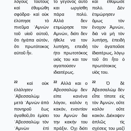
λόγους τούτους
το γεγονός αυτό
καὶ ἐθύμωσε
καὶ ἐθυμώθη
και ωργίσθη
πολύ. Δὲν
σφόδρα· καὶ οὐκ
πάρα πολύ.
ἐτιμώρησεν
ἐλύπησε τὸ
Αλλά δεν
ὅμως τὸν
πνεῦμα ᾿Αμνὼν
ετιμώρησε τον
ἔνοχον Ἀμνών,
τοῦ υἱοῦ αὐτοῦ,
Αμνών, διότι δεν
διὰ νὰ μὴ τὸν
ὅτι ἠγάπα αὐτόν,
ήθελε να τον
λυπήσῃ, ἐπειδὴ
ὅτι πρωτότοκος
λυπήση, επειδή
τὸν ἀγαποῦσε
αὐτοῦ ἦν.
ήτο πρωτοτόκος
ἰδιαιτέρως, λόγῳ
υιός του και τον
τοῦ ὅτι ἦτο ὁ
αγαπούσεν
πρωτότοκος
ιδιαιτέρως.
υἱός του.
22
22
22
καὶ οὐκ
Αλλά και ο
Ὁ δὲ
ἐλάλησεν
Αβεσσαλώμ δεν
Ἀβεσσαλὼμ δὲν
᾿Αβεσσαλὼμ
είπε κανένα
εἶπε τίποτε εἰς
μετὰ ᾿Αμνὼν ἀπὸ
λόγον, καλόν η
τὸν Ἀμνών, οὔτε
πονηροῦ ἕως
κακόν, εναντίον
καλὸν οὔτε
ἀγαθοῦ,ὅτι ἐμίσει
του Αμνών δια
κακόν. Διέκοψεν
᾿Αβεσσαλὼμ τὸν
την κακήν του
ἁπλῶς τὶς
᾿Αμνὼν ἐπὶ
πράξιν. Οχι διότι
σχέσεις του μαζί