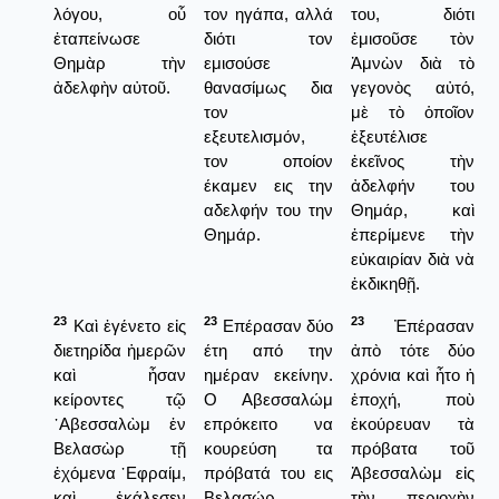
λόγου, οὗ
τον ηγάπα, αλλά
του, διότι
ἐταπείνωσε
διότι τον
ἐμισοῦσε τὸν
Θημὰρ τὴν
εμισούσε
Ἀμνὼν διὰ τὸ
ἀδελφὴν αὐτοῦ.
θανασίμως δια
γεγονὸς αὐτό,
τον
μὲ τὸ ὁποῖον
εξευτελισμόν,
ἐξευτέλισε
τον οποίον
ἐκεῖνος τὴν
έκαμεν εις την
ἀδελφήν του
αδελφήν του την
Θημάρ, καὶ
Θημάρ.
ἐπερίμενε τὴν
εὐκαιρίαν διὰ νὰ
ἐκδικηθῇ.
23
23
23
Καὶ ἐγένετο εἰς
Επέρασαν δύο
Ἐπέρασαν
διετηρίδα ἡμερῶν
έτη από την
ἀπὸ τότε δύο
καὶ ἦσαν
ημέραν εκείνην.
χρόνια καὶ ἦτο ἡ
κείροντες τῷ
Ο Αβεσσαλώμ
ἐποχή, ποὺ
᾿Αβεσσαλὼμ ἐν
επρόκειτο να
ἐκούρευαν τὰ
Βελασὼρ τῇ
κουρεύση τα
πρόβατα τοῦ
ἐχόμενα ᾿Εφραίμ,
πρόβατά του εις
Ἀβεσσαλὼμ εἰς
καὶ ἐκάλεσεν
Βελασώρ
τὴν περιοχὴν