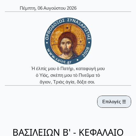
Πέμπτη, 06 Αυγούστου 2026
Ἡ ἐλπίς μου ὁ Πατήρ, καταφυγή μου
ὁ Υἱός, σκέπη μου τὸ Πνεῦμα τὸ
ἅγιον, Τριὰς ἁγία, δόξα σοι.
Επιλογές ☰
ΒΑΣΙΛΕΙΩΝ Β' - ΚΕΦΑΛΑΙΟ