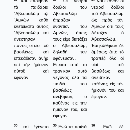
καί ἐποίησαν
Οι νεαροί
Καὶ ἔκαναν οἱ
τὰ παιδάρια
δούλοι του
νεαροὶ δοῦλοι
᾿Αβεσσαλὼμ τῷ
Αβεσσαλώμ
τοῦ Ἀβεσσαλὼμ
᾿Αμνὼν καθὰ
έπραξαν
ὡς πρὸς τὸν
ἐνετείλατο αὐτοῖς
εναντίον του
Ἀμνὼν ὅ,τι τοὺς
᾿Αβεσσαλώμ. καὶ
Αμνών, όπως
διέταξεν ὁ
ἀνέστησαν
τους είχε διατάξει
Ἀβεσσαλώμ.
πάντες οἱ υἱοὶ τοῦ
ο Αβεσσαλώμ,
Ἐσηκώθηκαν δὲ
βασιλέως καὶ
δηλαδή τον
ἀμέσως ἀπὸ τὸ
ἐπεκάθισαν ἀνὴρ
εφόνευσαν.
τραπέζι ὅλοι οἱ
ἐπὶ τὴν ἡμίονον
Επειτα από το
υἱοὶ τοῦ
αὐτοῦ καὶ
τραγικόν αυτό
βασιλέως καὶ
ἔφυγαν.
γεγονός όλα τα
ἀνέβηκαν
παιδιά του
καθένας εἰς τὸν
βασιλέως
ἡμίονόν του καὶ
ανέβηκαν, ο
ἔφυγαν.
καθένας εις την
ημίονόν του, και
έφυγαν.
30
30
30
καὶ ἐγένετο
Ενώ τα παιδιά
Ἐνῷ δὲ