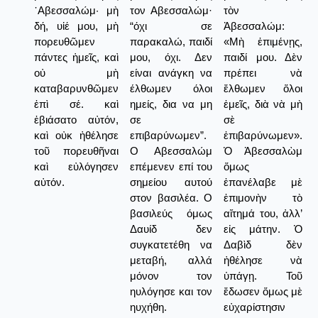
᾿Αβεσσαλώμ· μὴ
τον Αβεσσαλώμ·
τὸν
δή, υἱέ μου, μὴ
“όχι σε
Ἀβεσσαλώμ:
πορευθῶμεν
παρακαλώ, παιδί
«Μὴ ἐπιμένῃς,
πάντες ἡμεῖς, καὶ
μου, όχι. Δεν
παιδί μου. Δὲν
οὐ μὴ
είναι ανάγκη να
πρέπει νὰ
καταβαρυνθῶμεν
έλθωμεν όλοι
ἔλθωμεν ὅλοι
ἐπὶ σέ. καὶ
ημείς, δια να μη
ἐμεῖς, διὰ νὰ μὴ
ἐβιάσατο αὐτόν,
σε
σὲ
καὶ οὐκ ἠθέλησε
επιβαρύνωμεν”.
ἐπιβαρύνωμεν».
τοῦ πορευθῆναι
Ο Αβεσσαλώμ
Ὁ Ἀβεσσαλὼμ
καὶ εὐλόγησεν
επέμενεν επί του
ὅμως
αὐτόν.
σημείου αυτού
ἐπανέλαβε μὲ
στον βασιλέα. Ο
ἐπιμονὴν τὸ
βασιλεύς όμως
αἴτημά του, ἀλλ’
Δαυίδ δεν
εἰς μάτην. Ὁ
συγκατετέθη να
Δαβὶδ δὲν
μεταβή, αλλά
ἠθέλησε νὰ
μόνον τον
ὑπάγῃ. Τοῦ
ηυλόγησε και τον
ἔδωσεν ὅμως μὲ
ηυχήθη.
εὐχαρίστησιν