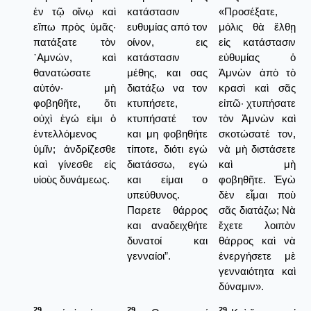
ἐν τῷ οἴνῳ καὶ
κατάστασιν
«Προσέξατε,
εἴπω πρὸς ὑμᾶς·
ευθυμίας από τον
μόλις θὰ ἔλθῃ
πατάξατε τὸν
οίνον, εις
εἰς κατάστασιν
᾿Αμνών, καὶ
κατάστασιν
εὐθυμίας ὁ
θανατώσατε
μέθης, και σας
Ἀμνὼν ἀπὸ τὸ
αὐτόν· μὴ
διατάξω να τον
κρασὶ καὶ σᾶς
φοβηθῆτε, ὅτι
κτυπήσετε,
εἰπῶ· χτυπήσατε
οὐχὶ ἐγώ εἰμι ὁ
κτυπήσατέ τον
τὸν Ἀμνὼν καὶ
ἐντελλόμενος
και μη φοβηθήτε
σκοτώσατέ τον,
ὑμῖν; ἀνδρίζεσθε
τίποτε, διότι εγώ
νὰ μὴ διστάσετε
καὶ γίνεσθε εἰς
διατάσσω, εγώ
καὶ μὴ
υἱοὺς δυνάμεως.
και είμαι ο
φοβηθῆτε. Ἐγὼ
υπεύθυνος.
δὲν εἶμαι ποὺ
Παρετε θάρρος
σᾶς διατάζω; Νὰ
και αναδειχθήτε
ἔχετε λοιπὸν
δυνατοί και
θάρρος καὶ νὰ
γενναίοι”.
ἐνεργήσετε μὲ
γενναιότητα καὶ
δύναμιν».
29
29
29