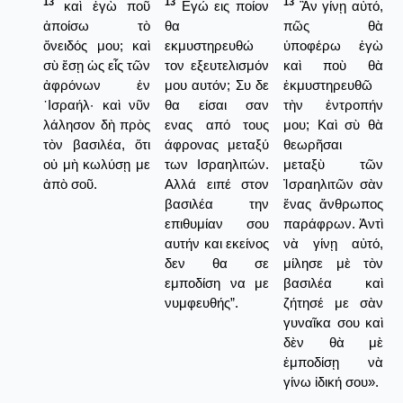
13
13
13
καὶ ἐγὼ ποῦ
Εγώ εις ποίον
Ἂν γίνῃ αὐτό,
ἀποίσω τὸ
θα
πῶς θὰ
ὄνειδός μου; καὶ
εκμυστηρευθώ
ὑποφέρω ἐγὼ
σὺ ἔσῃ ὡς εἷς τῶν
τον εξευτελισμόν
καὶ ποὺ θὰ
ἀφρόνων ἐν
μου αυτόν; Συ δε
ἐκμυστηρευθῶ
᾿Ισραήλ· καὶ νῦν
θα είσαι σαν
τὴν ἐντροπήν
λάλησον δὴ πρὸς
ενας από τους
μου; Καὶ σὺ θὰ
τὸν βασιλέα, ὅτι
άφρονας μεταξύ
θεωρῆσαι
οὐ μὴ κωλύσῃ με
των Ισραηλιτών.
μεταξὺ τῶν
ἀπὸ σοῦ.
Αλλά ειπέ στον
Ἰσραηλιτῶν σὰν
βασιλέα την
ἕνας ἄνθρωπος
επιθυμίαν σου
παράφρων. Ἀντὶ
αυτήν και εκείνος
νὰ γίνῃ αὐτό,
δεν θα σε
μίλησε μὲ τὸν
εμποδίση να με
βασιλέα καὶ
νυμφευθής”.
ζήτησέ με σὰν
γυναῖκα σου καὶ
δὲν θὰ μὲ
ἐμποδίσῃ νὰ
γίνω ἰδική σου».