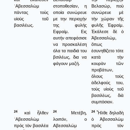
᾿Αβεσσαλὼμ
στοποθεσίαν, η
Βελασώρ, ποὺ
πάντας τοὺς
οποία συνώρευε
συνώρευε μὲ
υἱοὺς τοῦ
με την περιοχήν
τὴν χώραν τῆς
βασιλέως.
της φυλής
φυλῆς Ἐφραίμ.
Εφραίμ. Εις
Ἐκάλεσε δὲ ὁ
αυτήν απεφάσισε
Ἀβεσσαλώμ,
να προσκαλέση
ὅπως
όλα τα παιδιά του
ἐσυνηθίζετο τότε
βσιλέως, δια να
κατὰ τὴν
φάγουν μαζή.
κουρὰν τῶν
προβάτων,
ὅλους τοὺς
ἀδελφούς του,
τοὺς υἱοὺς τοῦ
βασιλέως, διὰ
συμπόσιον.
24
24
24
καὶ ἦλθεν
Μετέβη,
Ἦλθε δηλαδὴ
᾿Αβεσσαλὼμ
λοιπόν, ο
ὁ Ἀβεσσαλὼμ
πρὸς τὸν βασιλέα
Αβεσσαλώμ
πρὸς τὸν