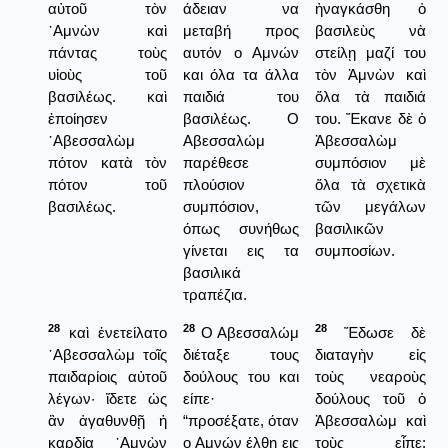
αὐτοῦ τὸν
άδειαν να
ἠναγκάσθη ὁ
᾿Αμνὼν καὶ
μεταβή προς
βασιλεὺς νὰ
πάντας τοὺς
αυτόν ο Αμνών
στείλῃ μαζί του
υἱοὺς τοῦ
και όλα τα άλλα
τὸν Ἀμνὼν καὶ
βασιλέως. καὶ
παιδιά του
ὅλα τὰ παιδιά
ἐποίησεν
βασιλέως. Ο
του. Ἔκανε δὲ ὁ
᾿Αβεσσαλὼμ
Αβεσσαλώμ
Ἀβεσσαλὼμ
πότον κατὰ τὸν
παρέθεσε
συμπόσιον μὲ
πότον τοῦ
πλούσιον
ὅλα τὰ σχετικὰ
βασιλέως.
συμπόσιον,
τῶν μεγάλων
όπως συνήθως
βασιλικῶν
γίνεται εις τα
συμποσίων.
βασιλικά
τραπέζια.
28
28
28
καὶ ἐνετείλατο
Ο Αβεσσαλώμ
Ἔδωσε δὲ
᾿Αβεσσαλὼμ τοῖς
διέταξε τους
διαταγὴν εἰς
παιδαρίοις αὐτοῦ
δούλους του και
τοὺς νεαροὺς
λέγων· ἴδετε ὡς
είπε·
δούλους τοῦ ὁ
ἂν ἀγαθυνθῇ ἡ
“προσέξατε, όταν
Ἀβεσσαλὼμ καὶ
καρδία ᾿Αμνὼν
ο Αμνών έλθη εις
τοὺς εἶπε: