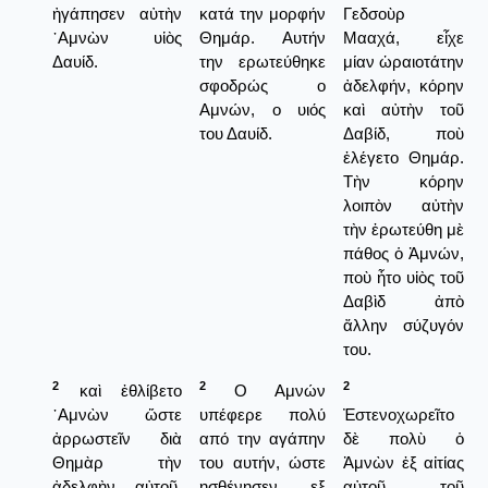
ἠγάπησεν αὐτὴν
κατά την μορφήν
Γεδσοὺρ
᾿Αμνὼν υἱὸς
Θημάρ. Αυτήν
Μααχά, εἶχε
Δαυίδ.
την ερωτεύθηκε
μίαν ὡραιοτάτην
σφοδρώς ο
ἀδελφήν, κόρην
Αμνών, ο υιός
καὶ αὐτὴν τοῦ
του Δαυίδ.
Δαβίδ, ποὺ
ἐλέγετο Θημάρ.
Τὴν κόρην
λοιπὸν αὐτὴν
τὴν ἐρωτεύθη μὲ
πάθος ὁ Ἀμνών,
ποὺ ἦτο υἱὸς τοῦ
Δαβὶδ ἀπὸ
ἄλλην σύζυγόν
του.
2
2
2
καὶ ἐθλίβετο
Ο Αμνών
᾿Αμνὼν ὥστε
υπέφερε πολύ
Ἐστενοχωρεῖτο
ἀρρωστεῖν διὰ
από την αγάπην
δὲ πολὺ ὁ
Θημὰρ τὴν
του αυτήν, ώστε
Ἀμνὼν ἐξ αἰτίας
ἀδελφὴν αὐτοῦ,
ησθένησεν εξ
αὐτοῦ τοῦ