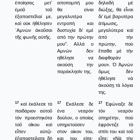
ἐποίησας μετ'
αποπομπή μου
δηλαδὴ μὲ
ἐμοῦ τοῦ
θα είναι
διώξῃς, θὰ εἶναι
ἐξαποστεῖλαί με.
μεγαλυτέρα
δι’ ἐμὲ βαρυτέρα
καὶ οὐκ ἠθέλησεν
εντροπή και
ἀτίμωσις,
᾿Αμνὼν ἀκοῦσαι
δυστυχία δι' εμέ
μεγαλύτερα καὶ
τῆς φωνῆς αὐτῆς.
από την πρώτην
ἀπὸ τὴν
μου”. Αλλά ο
πρώτην, ποὺ
Αμνών δεν
ἔπαθα μὲ τὴν
ηθέλησε να
διαφθοράν
ακούση την
μου». Ὁ Ἀμνὼν
παράκλησίν της.
ὅμως δὲν
ἠθέλησε νὰ
ἀκούσῃ τὰ λόγια
της.
17
17
17
καὶ ἐκάλεσε τὸ
Εκάλεσε δε
Ἐφώναξε δὲ
παιδάριον αὐτοῦ
ένα νεαρόν
τὸν νεαρὸν
τὸν προεστηκότα
δούλον, ο οποίος
ὑπηρέτην, ποὺ
τοῦ οἴκου καὶ
υπηρετούσεν
ἐφρόντιζε τὸ
εἶπεν αὐτῷ·
στον οίκον του,
σπίτι του καὶ τοῦ
ἐξαποστείλατε δὴ
και του είπε·
εἶπε: «Νὰ τὴν