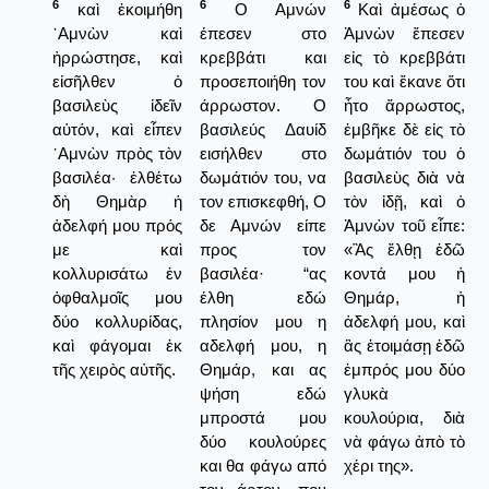
6
6
6
καὶ ἐκοιμήθη
Ο Αμνών
Καὶ ἀμέσως ὁ
᾿Αμνὼν καὶ
έπεσεν στο
Ἀμνὼν ἔπεσεν
ἠρρώστησε, καὶ
κρεββάτι και
εἰς τὸ κρεββάτι
εἰσῆλθεν ὁ
προσεποιήθη τον
του καὶ ἔκανε ὅτι
βασιλεὺς ἰδεῖν
άρρωστον. Ο
ἦτο ἄρρωστος,
αὐτόν, καὶ εἶπεν
βασιλεύς Δαυίδ
ἐμβῆκε δὲ εἰς τὸ
᾿Αμνὼν πρὸς τὸν
εισήλθεν στο
δωμάτιόν του ὁ
βασιλέα· ἐλθέτω
δωμάτιόν του, να
βασιλεὺς διὰ νὰ
δὴ Θημὰρ ἡ
τον επισκεφθή, Ο
τὸν ἰδῇ, καὶ ὁ
ἀδελφή μου πρός
δε Αμνών είπε
Ἀμνὼν τοῦ εἶπε:
με καὶ
προς τον
«Ἂς ἔλθῃ ἐδῶ
κολλυρισάτω ἐν
βασιλέα· “ας
κοντά μου ἡ
ὀφθαλμοῖς μου
έλθη εδώ
Θημάρ, ἡ
δύο κολλυρίδας,
πλησίον μου η
ἀδελφή μου, καὶ
καὶ φάγομαι ἐκ
αδελφή μου, η
ἂς ἑτοιμάσῃ ἐδῶ
τῆς χειρὸς αὐτῆς.
Θημάρ, και ας
ἐμπρός μου δύο
ψήση εδώ
γλυκὰ
μπροστά μου
κουλούρια, διὰ
δύο κουλούρες
νὰ φάγω ἀπὸ τὸ
και θα φάγω από
χέρι της».