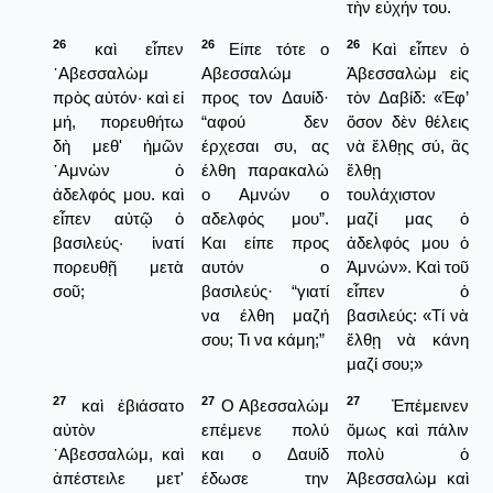
τὴν εὐχήν του.
26
26
26
καὶ εἶπεν
Είπε τότε ο
Καὶ εἶπεν ὁ
᾿Αβεσσαλὼμ
Αβεσσαλώμ
Ἀβεσσαλὼμ εἰς
πρὸς αὐτόν· καὶ εἰ
προς τον Δαυίδ·
τὸν Δαβίδ: «Ἐφ’
μή, πορευθήτω
“αφού δεν
ὅσον δὲν θέλεις
δὴ μεθ' ἡμῶν
έρχεσαι συ, ας
νὰ ἔλθῃς σύ, ἂς
᾿Αμνὼν ὁ
έλθη παρακαλώ
ἔλθῃ
ἀδελφός μου. καὶ
ο Αμνών ο
τουλάχιστον
εἶπεν αὐτῷ ὁ
αδελφός μου”.
μαζί μας ὁ
βασιλεύς· ἱνατί
Και είπε προς
ἀδελφός μου ὁ
πορευθῇ μετὰ
αυτόν ο
Ἀμνών». Καὶ τοῦ
σοῦ;
βασιλεύς· “γιατί
εἶπεν ὁ
να έλθη μαζή
βασιλεύς: «Τί νὰ
σου; Τι να κάμη;”
ἔλθῃ νὰ κάνη
μαζί σου;»
27
27
27
καὶ ἐβιάσατο
Ο Αβεσσαλώμ
Ἐπέμεινεν
αὐτὸν
επέμενε πολύ
ὅμως καὶ πάλιν
᾿Αβεσσαλώμ, καὶ
και ο Δαυίδ
πολὺ ὁ
ἀπέστειλε μετ'
έδωσε την
Ἀβεσσαλὼμ καὶ