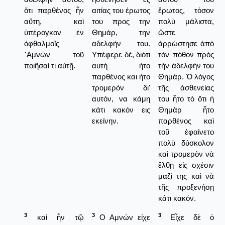
ὅτι παρθένος ἦν
αιτίας του έρωτος
ἔρωτος, τόσον
αὕτη, καὶ
του προς την
πολὺ μάλιστα,
ὑπέρογκον ἐν
Θημάρ, την
ὥστε
ὀφθαλμοῖς
αδελφήν του.
ἀρρώστησε ἀπὸ
᾿Αμνὼν τοῦ
Υπέφερε δέ, διότι
τὸν πόθον πρὸς
ποιῆσαί τι αὐτῇ.
αυτή ήτο
τὴν ἀδελφήν του
παρθένος και ήτο
Θημάρ. Ὁ λόγος
τρομερόν δι'
τῆς ἀσθενείας
αυτόν, να κάμη
του ἦτο τὸ ὅτι ἡ
κάτι κακόν εις
Θημὰρ ἦτο
εκείνην.
παρθένος καὶ
τοῦ ἐφαίνετο
πολὺ δύσκολον
καὶ τρομερὸν νὰ
ἔλθῃ εἰς σχέσιν
μαζί της καὶ νὰ
τῆς προξενήσῃ
κάτι κακόν.
3
3
3
καὶ ἦν τῷ
Ο Αμνών είχε
Εἶχε δὲ ὁ