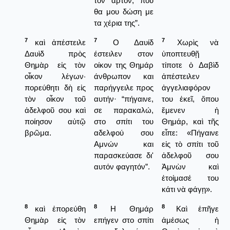
τον άρτον, που
θα μου δώση με
τα χέρια της”.
7
7
7
καὶ ἀπέστειλε
Ο Δαυίδ
Χωρὶς νὰ
Δαυὶδ πρὸς
έστειλεν στον
ὑποπτευθῇ
Θημὰρ εἰς τὸν
οίκον της Θημάρ
τίποτε ὁ Δαβὶδ
οἶκον λέγων·
άνθρωπον και
ἀπέστειλεν
πορεύθητι δὴ εἰς
παρήγγειλε προς
ἀγγελιαφόρον
τὸν οἶκον τοῦ
αυτήν· “πήγαινε,
του ἐκεῖ, ὅπου
ἀδελφοῦ σου καὶ
σε παρακαλώ,
ἔμενεν ἡ
ποίησον αὐτῷ
στο σπίτι του
Θημάρ, καὶ τῆς
βρῶμα.
αδελφού σου
εἶπε: «Πήγαινε
Αμνών και
εἰς τὸ σπίτι τοῦ
παρασκεύασε δι'
ἀδελφοῦ σου
αυτόν φαγητόν”.
Ἀμνὼν καὶ
ἐτοίμασέ του
κάτι νὰ φάγῃ».
8
8
8
καὶ ἐπορεύθη
Η Θημάρ
Καὶ ἐπῆγε
Θημὰρ εἰς τὸν
επήγεν στο σπίτι
ἀμέσως ἡ