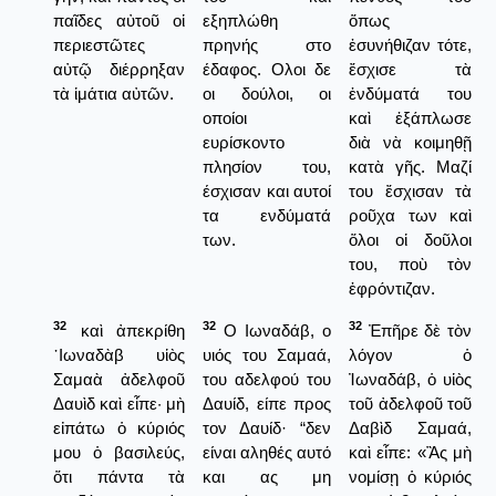
παῖδες αὐτοῦ οἱ
εξηπλώθη
ὅπως
περιεστῶτες
πρηνής στο
ἐσυνήθιζαν τότε,
αὐτῷ διέρρηξαν
έδαφος. Ολοι δε
ἔσχισε τὰ
τὰ ἱμάτια αὐτῶν.
οι δούλοι, οι
ἐνδύματά του
οποίοι
καὶ ἐξάπλωσε
ευρίσκοντο
διὰ νὰ κοιμηθῇ
πλησίον του,
κατὰ γῆς. Μαζί
έσχισαν και αυτοί
του ἔσχισαν τὰ
τα ενδύματά
ροῦχα των καὶ
των.
ὅλοι οἱ δοῦλοι
του, ποὺ τὸν
ἐφρόντιζαν.
32
32
32
καὶ ἀπεκρίθη
Ο Ιωναδάβ, ο
Ἐπῆρε δὲ τὸν
᾿Ιωναδὰβ υἱὸς
υιός του Σαμαά,
λόγον ὁ
Σαμαὰ ἀδελφοῦ
του αδελφού του
Ἰωναδάβ, ὁ υἱὸς
Δαυὶδ καὶ εἶπε· μὴ
Δαυίδ, είπε προς
τοῦ ἀδελφοῦ τοῦ
εἰπάτω ὁ κύριός
τον Δαυίδ· “δεν
Δαβὶδ Σαμαά,
μου ὁ βασιλεύς,
είναι αληθές αυτό
καὶ εἶπε: «Ἂς μὴ
ὅτι πάντα τὰ
και ας μη
νομίσῃ ὁ κύριός