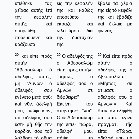
ἐπέθηκε τὰς
εις την κεφαλήν
ἔβαλε τὰ χέρια
χεῖρας αὐτῆς ἐπὶ
της και καθώς
της εἰς τὸ κεφάλι
τὴν κεφαλὴν
επορεύετο
της καὶ ἐβάδιζε
αὐτῆς καὶ
έκραζε και
καὶ ἔκλαιε μὲ
ἐπορεύθη
ωλοφύρετο δια
φωνάς.
πορευομένη καὶ
την δυστυχίαν
κράζουσα.
της.
20
20
20
καὶ εἶπε πρὸς
Ο αδελφός της
Καὶ εἶπε πρὸς
αὐτὴν
ο Αβεσσαλώμ
αὐτὴν ὁ
᾿Αβεσσαλὼμ ὁ
είπε προς αυτήν·
ἀδελφός της ὁ
ἀδελφὸς αὐτῆς·
“μήπως ο
Ἀβεσσαλώμ:
μὴ ᾿Αμνὼν ὁ
αδελφός σου ο
«Μήπως σὲ
ἀδελφός σου
Αμνών σε
ἀτίμασε ὁ
ἐγένετο μετὰ σοῦ;
διέφθειρε;”
ἀδελφός σου ὁ
καὶ νῦν, ἀδελφή
Εκείνη του
Ἀμνών;» Καὶ
μου, κώφευσον,
απήντησε· “ναι”.
ὅταν ἀντελήφθη
ὅτι ἀδελφός σού
Ο δε Αβεσσαλώμ
ὅτι αὐτὸ ἔγινε
ἐστι· μὴ θῇς τὴν
της είπε· “τώρα,
πράγματι, τῆς
καρδίαν σου τοῦ
αδελφή μου,
εἶπε: «Τώρα,
λαλῆσαι τὸ ρῆμα
πάψε· μη
ἀδελφή μου, μὴ