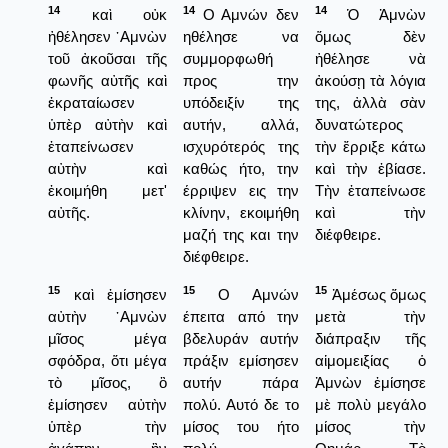
14
14
14
καὶ οὐκ
Ο Αμνών δεν
Ὁ Ἀμνὼν
ἠθέλησεν ᾿Αμνὼν
ηθέλησε να
ὅμως δὲν
τοῦ ἀκοῦσαι τῆς
συμμορφωθή
ἠθέλησε νὰ
φωνῆς αὐτῆς καὶ
προς την
ἀκούσῃ τὰ λόγια
ἐκραταίωσεν
υπόδειξίν της
της, ἀλλὰ σὰν
ὑπὲρ αὐτὴν καὶ
αυτήν, αλλά,
δυνατώτερος
ἐταπείνωσεν
ισχυρότερός της
τὴν ἔρριξε κάτω
αὐτὴν καὶ
καθώς ήτο, την
καὶ τὴν ἐβίασε.
ἐκοιμήθη μετ'
έρριψεν εις την
Τὴν ἐταπείνωσε
αὐτῆς.
κλίνην, εκοιμήθη
καὶ τὴν
μαζή της και την
διέφθειρε.
διέφθειρε.
15
15
15
καὶ ἐμίσησεν
Ο Αμνών
Ἀμέσως ὅμως
αὐτὴν ᾿Αμνὼν
έπειτα από την
μετὰ τὴν
μῖσος μέγα
βδελυράν αυτήν
διάπραξιν τῆς
σφόδρα, ὅτι μέγα
πράξιν εμίσησεν
αἱμομειξίας ὁ
τὸ μῖσος, ὃ
αυτήν πάρα
Ἀμνὼν ἐμίσησε
ἐμίσησεν αὐτὴν
πολύ. Αυτό δε το
μὲ πολὺ μεγάλο
ὑπὲρ τὴν
μίσος του ήτο
μίσος τὴν