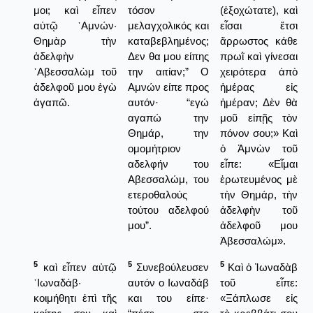
μοι; καὶ εἶπεν
τόσον
(ἐξοχώτατε), καὶ
αὐτῷ ᾿Αμνών·
μελαγχολικός και
εἶσαι ἔτσι
Θημὰρ τὴν
καταβεβλημένος;
ἄρρωστος κάθε
ἀδελφὴν
Δεν θα μου είπης
πρωῒ καὶ γίνεσαι
᾿Αβεσσαλὼμ τοῦ
την αιτίαν;” Ο
χειρότερα ἀπὸ
ἀδελφοῦ μου ἐγὼ
Αμνών είπε προς
ἡμέρας εἰς
ἀγαπῶ.
αυτόν· “εγώ
ἡμέραν; Δὲν θὰ
αγαπώ την
μοῦ εἰπῇς τὸν
Θημάρ, την
πόνον σου;» Καὶ
ομομήτριον
ὁ Ἀμνὼν τοῦ
αδελφήν του
εἶπε: «Εἶμαι
Αβεσσαλώμ, του
ἐρωτευμένος μὲ
ετεροθαλούς
τὴν Θημάρ, τὴν
τούτου αδελφού
ἀδελφὴν τοῦ
μου”.
ἀδελφοῦ μου
Ἀβεσσαλώμ».
5
5
5
καὶ εἶπεν αὐτῷ
Συνεβούλευσεν
Καὶ ὁ Ἰωναδὰβ
᾿Ιωναδάβ·
αυτόν ο Ιωναδάβ
τοῦ εἶπε:
κοιμήθητι ἐπὶ τῆς
και του είπε·
«Ξάπλωσε εἰς