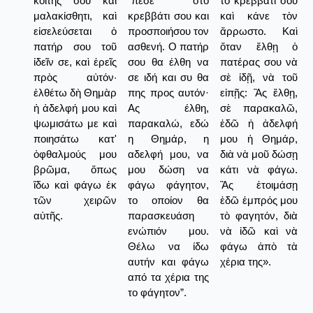
κοίτης σου καὶ
“πέσε στο
τὸ κρεββάτι σου
μαλακίσθητι, καὶ
κρεββάτι σου και
καὶ κάνε τὸν
εἰσελεύσεται ὁ
προσποιήσου τον
ἄρρωστο. Καὶ
πατήρ σου τοῦ
ασθενή. Ο πατήρ
ὅταν ἔλθῃ ὁ
ἰδεῖν σε, καὶ ἐρεῖς
σου θα έλθη να
πατέρας σου νὰ
πρὸς αὐτόν·
σε ιδή και συ θα
σὲ ἰδῇ, νὰ τοῦ
ἐλθέτω δὴ Θημὰρ
πης προς αυτόν·
εἰπῇς: Ἂς ἔλθῃ,
ἡ ἀδελφή μου καὶ
Ας έλθη,
σὲ παρακαλῶ,
ψωμισάτω με καὶ
παρακαλώ, εδώ
ἐδῶ ἡ ἀδελφή
ποιησάτω κατ'
η Θημάρ, η
μου ἡ Θημάρ,
ὀφθαλμούς μου
αδελφή μου, να
διὰ νὰ μοῦ δώσῃ
βρῶμα, ὅπως
μου δώση να
κάτι νὰ φάγω.
ἴδω καὶ φάγω ἐκ
φάγω φάγητον,
Ἂς ἑτοιμάσῃ
τῶν χειρῶν
το οποίον θα
ἐδῶ ἐμπρός μου
αὐτῆς.
παρασκευάση
τὸ φαγητόν, διὰ
ενώπιόν μου.
νὰ ἰδῶ καὶ νὰ
Θέλω να ίδω
φάγω ἀπὸ τὰ
αυτήν και φάγω
χέρια της».
από τα χέρια της
το φάγητον”.