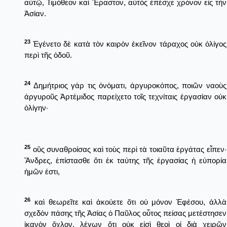
αὐτῷ, Τιμόθεον καὶ Ἔραστον, αὐτὸς ἐπέσχε χρόνον εἰς τὴν
Ἀσίαν.
23
Ἐγένετο δὲ κατὰ τὸν καιρὸν ἐκεῖνον τάραχος οὐκ ὀλίγος
περὶ τῆς ὁδοῦ.
24
Δημήτριος γάρ τις ὀνόματι, ἀργυροκόπος, ποιῶν ναοὺς
ἀργυροῦς Ἀρτέμιδος παρείχετο τοῖς τεχνίταις ἐργασίαν οὐκ
ὀλίγην·
25
οὓς συναθροίσας καὶ τοὺς περὶ τὰ τοιαῦτα ἐργάτας εἶπεν·
Ἄνδρες, ἐπίστασθε ὅτι ἐκ ταύτης τῆς ἐργασίας ἡ εὐπορία
ἡμῶν ἐστι,
26
καὶ θεωρεῖτε καὶ ἀκούετε ὅτι οὐ μόνον Ἐφέσου, ἀλλὰ
σχεδὸν πάσης τῆς Ἀσίας ὁ Παῦλος οὗτος πείσας μετέστησεν
ἱκανὸν ὄχλον, λέγων ὅτι οὐκ εἰσὶ θεοὶ οἱ διὰ χειρῶν