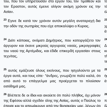
του, που τον υπηρετούσαν στο έργον του, τον Τιμόθεον και
τ
τον Εραστον, αυτός έμεινε ολίγον ακόμη χρόνον εις την
τ
Ασίαν.
ὀ
23
2
Εγινε δε κατά τον χρόνον αυτόν μεγάλη αναταραχή δια
την οδόν της σωτηρίας που είχε αποκαλύψει ο Κυριος.
χ
ἀ
24
2
Διότι κάποιος, ονόματι Δημήτριος, που κατειργάζετο τον
άργυρον και έκανε μικρούς αργυρούς ναούς, μικρογραφίες
Δ
του ναού της Αρτέμιδος, και έδιδε επικερδή εργασίαν στους
κ
τεχνίτας,
τ
τ
25
2
αυτός εμάζευσε όλους εκείνους, που ησχολούντο με τα
έργα αυτά, και τους είπε· “άνδρες, γνωρίζετε πολύ καλά, ότι
ἠ
από αυτό το επάγγελμα μας προέρχεται το πλούσιον
ἀ
εισόδημά μας.
26
2
Βλέπετε δε οι ίδιοι και ακούετε ότι πολύ πλήθος, όχι μόνον
της Εφέσου αλλά σχεδόν όλης της Ασίας, αυτός ο Παύλος το
π
έπεισε και το απεμάκρυνε από την θρησκείαν μας, λέγων ότι
ὅ