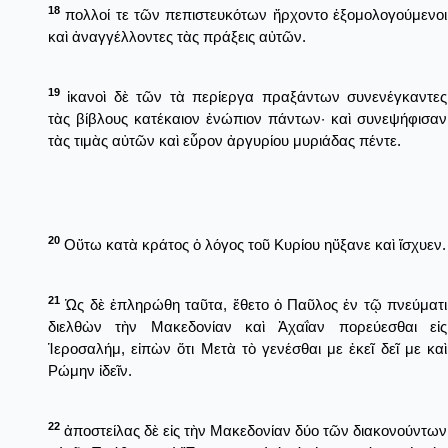
18
πολλοί τε τῶν πεπιστευκότων ἤρχοντο ἐξομολογούμενοι
καὶ ἀναγγέλλοντες τὰς πράξεις αὐτῶν.
19
ἱκανοὶ δὲ τῶν τὰ περίεργα πραξάντων συνενέγκαντες
τὰς βίβλους κατέκαιον ἐνώπιον πάντων· καὶ συνεψήφισαν
τὰς τιμὰς αὐτῶν καὶ εὗρον ἀργυρίου μυριάδας πέντε.
20
Οὕτω κατὰ κράτος ὁ λόγος τοῦ Κυρίου ηὔξανε καὶ ἴσχυεν.
21
Ὡς δὲ ἐπληρώθη ταῦτα, ἔθετο ὁ Παῦλος ἐν τῷ πνεύματι
διελθὼν τὴν Μακεδονίαν καὶ Ἀχαΐαν πορεύεσθαι εἰς
Ἱεροσαλήμ, εἰπὼν ὅτι Μετὰ τὸ γενέσθαι με ἐκεῖ δεῖ με καὶ
Ρώμην ἰδεῖν.
22
ἀποστείλας δὲ εἰς τὴν Μακεδονίαν δύο τῶν διακονούντων