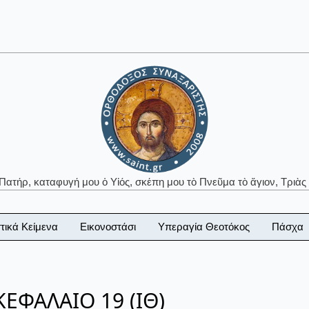
 Πατήρ, καταφυγή μου ὁ Υἱός, σκέπη μου τὸ Πνεῦμα τὸ ἅγιον, Τριὰς 
τικά Κείμενα
Εικονοστάσι
Υπεραγία Θεοτόκος
Πάσχα
ΕΦΑΛΑΙΟ 19 (ΙΘ)