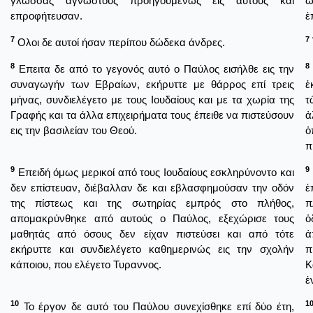
γλώσσας αγνώστους προηγουμένως εις αυτούς και
ὡ
επροφήτευσαν.
ἐ
7
7
Ολοι δε αυτοί ήσαν περίπου δώδεκα άνδρες.
8
8
Επειτα δε από το γεγονός αυτό ο Παύλος εισήλθε εις την
συναγωγήν των Εβραίων, εκήρυττε με θάρρος επί τρεις
ἐ
μήνας, συνδιελέγετο με τους Ιουδαίους και με τα χωρία της
τ
Γραφής και τα άλλα επιχειρήματα τους έπειθε να πιστεύσουν
ἀ
εις την βασιλείαν του Θεού.
ὁ
π
9
9
Επειδή όμως μερικοί από τους Ιουδαίους εσκληρύνοντο και
δεν επίστευαν, διέβαλλαν δε και εβλασφημούσαν την οδόν
ἐ
της πίστεως και της σωτηρίας εμπρός στο πλήθος,
π
απομακρύνθηκε από αυτούς ο Παύλος, εξεχώρισε τους
ὁ
μαθητάς από όσους δεν είχαν πιστεύσει και από τότε
ἀ
εκήρυττε και συνδιελέγετο καθημερινώς εις την σχολήν
π
κάποιου, που ελέγετο Τυραννος.
Κ
ἐ
10
1
Το έργον δε αυτό του Παύλου συνεχίσθηκε επί δύο έτη,