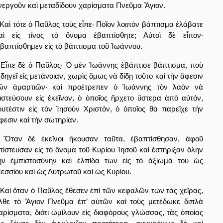
νεργοῦν καὶ μεταδίδουν χαρίσματα Πνεῦμα Ἅγιον.
Καὶ τότε ὁ Παῦλος τοὺς εἶπε· Ποῖον λοιπὸν βάπτισμα ἐλάβατε
αὶ εἰς τίνος τὸ ὄνομα ἐβαπτίσθητε; Αὐτοὶ δὲ εἶπον·
βαπτίσθημεν εἰς τὸ βάπτισμα τοῦ Ἰωάννου.
Εἶπε δὲ ὁ Παῦλος· Ὁ μὲν Ἰωάννης ἐβάπτισε βάπτισμα, ποὺ
δηγεῖ εἰς μετάνοιαν, χωρὶς ὅμως νὰ δίδῃ τοῦτο καὶ τὴν ἄφεσιν
ῶν ἁμαρτιῶν· καὶ προέτρεπεν ὁ Ἰωάννης τὸν λαὸν νὰ
ιστεύσουν εἰς ἐκεῖνον, ὁ ὁποῖος ἤρχετο ὕστερα ἀπὸ αὐτόν,
ουτέστιν εἰς τὸν Ἰησοὺν Χριστόν, ὁ ὁποῖος θὰ παρεῖχε τὴν
φεσιν καὶ τὴν σωτηρίαν.
Ὅταν δὲ ἐκεῖνοι ἤκουσαν ταῦτα, ἐβαπτίσθησαν, ἀφοῦ
πίστευσαν εἰς τὸ ὅνομα τοῦ Κυρίου Ἰησοῦ καὶ ἐστήριξαν ὅλην
ὴν ἐμπιστοσύνην καὶ ἐλπίδα των εἰς τὸ ἀξίωμά του ὡς
εσσίου καὶ ὡς Λυτρωτοῦ καὶ ὡς Κυρίου.
Καὶ ὅταν ὁ Παῦλος ἔθεσεν ἐπὶ τῶν κεφαλῶν των τὰς χεῖρας,
λθε τὸ Ἅγιον Πνεῦμα ἐπ’ αὐτῶν καὶ τοὺς μετέδωκε διπλὰ
αρίσματα, διότι ὡμίλουν εἰς διαφόρους γλώσσας, τὰς ὁποίας