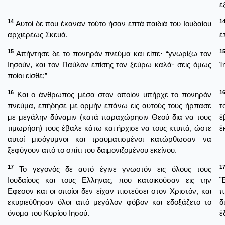
ἐ
14
1
Αυτοί δε που έκαναν τούτο ήσαν επτά παιδιά του Ιουδαίου
αρχιερέως Σκευά.
ἑ
15
1
Απήντησε δε το πονηρόν πνεύμα και είπε· “γνωρίζω τον
Ιησούν, και τον Παύλον επίσης τον ξεύρω καλά· σεις όμως
Ἰ
ποίοι είσθε;”
16
1
Και ο άνθρωπος μέσα στον οποίον υπήρχε το πονηρόν
πνεύμα, επήδησε με ορμήν επάνω εις αυτούς τους ήρπασε
τ
με μεγάλην δύναμιν (κατά παραχώρησιν Θεού δια να τους
ἐ
τιμωρήση) τους έβαλε κάτω και ήρχισε να τους κτυπά, ώστε
ἐ
αυτοί μισόγυμνοι και τραυματισμένοι κατώρθωσαν να
ξεφύγουν από το σπίτι του δαιμονιζομένου εκείνου.
17
1
Το γεγονός δε αυτό έγινε γνωστόν εις όλους τους
Ιουδαίους και τους Ελληνας, που κατοικούσαν εις την
Ἕ
Εφεσον και οι οποίοι δεν είχαν πιστεύσει στον Χριστόν, και
π
εκυριεύθησαν όλοι από μεγάλον φόβον και εδοξάζετο το
δ
όνομα του Κυρίου Ιησού.
ἐ