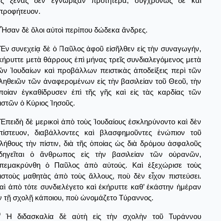
ς ξένας δὲν ἐγνώριζαν προτήτερα, συγχρόνως δὲ καὶ
προφήτευον.
Ἦσαν δὲ ὅλοι αὐτοὶ περίπου δώδεκα ἄνδρες.
Ἐν συνεχείᾳ δὲ ὁ Παῦλος ἀφοῦ εἰσῆλθεν εἰς τὴν συναγωγήν,
κήρυττε μετὰ θάρρους ἐπὶ μήνας τρεῖς συνδιαλεγόμενος μετὰ
ῶν Ἰουδαίων καὶ προβάλλων πειστικὰς ἀποδείξεις περὶ τῶν
ληθειῶν τῶν ἀναφερομένων εἰς τὴν βασιλείαν τοῦ Θεοῦ, τὴν
ποίαν ἐγκαθίδρυσεν ἐπὶ τῆς γῆς καὶ εἰς τὰς καρδίας τῶν
ιστῶν ὁ Κύριος Ἰησοῦς.
Ἐπειδὴ δὲ μερικοὶ ἀπὸ τοὺς Ἰουδαίους ἐσκληρύνοντο καὶ δὲν
πίστευον, διαβάλλοντες καὶ βλασφημοῦντες ἐνώπιον τοῦ
λήθους τὴν πίστιν, διὰ τῆς ὁποίας ὡς διὰ δρόμου ἀσφαλοῦς
δηγεῖται ὁ ἄνθρωπος εἰς τὴν βασιλείαν τῶν οὐρανῶν,
πεμακρύνθη ὁ Παῦλος ἀπὸ αὐτούς. Καὶ ἐξεχώρισε τοὺς
ιστοὺς μαθητὰς ἀπὸ τοὺς ἄλλους, ποὺ δὲν εἶχον πιστεύσει.
αὶ ἀπὸ τότε συνδιελέγετο καὶ ἐκήρυττε καθ’ ἐκάστην ἡμέραν
ν τῇ σχολῇ κάποιου, ποὺ ὠνομάζετο Τύραννος.
0
Ἡ διδασκαλία δὲ αὐτὴ εἰς τὴν σχολὴν τοῦ Τυράννου