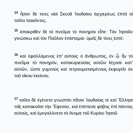
14
ἦσαν δέ τινες υἱοὶ Σκευᾶ Ἰουδαίου ἀρχιερέως ἑπτὰ οἱ
τοῦτο ποιοῦντες.
15
ἀποκριθὲν δὲ τὸ πνεῦμα τὸ πονηρὸν εἶπε· Τὸν Ἰησοῦν
γινώσκω καὶ τὸν Παῦλον ἐπίσταμαι· ὑμεῖς δὲ τίνες ἐστέ;
16
καὶ ἐφαλλόμενος ἐπ’ αὐτοὺς ὁ ἄνθρωπος, ἐν ᾧ ἦν τὸ
πνεῦμα τὸ πονηρὸν, κατακυριεύσας αὐτῶν ἴσχυσε κατ’
αὐτῶν, ὥστε γυμνοὺς καὶ τετραυματισμένους ἐκφυγεῖν ἐκ
τοῦ οἴκου ἐκείνου.
17
τοῦτο δὲ ἐγένετο γνωστὸν πᾶσιν Ἰουδαίοις τε καὶ Ἕλλησι
τοῖς κατοικοῦσι τὴν Ἔφεσον, καὶ ἐπέπεσε φόβος ἐπὶ πάντας
αὐτούς, καὶ ἐμεγαλύνετο τὸ ὄνομα τοῦ Κυρίου Ἰησοῦ·