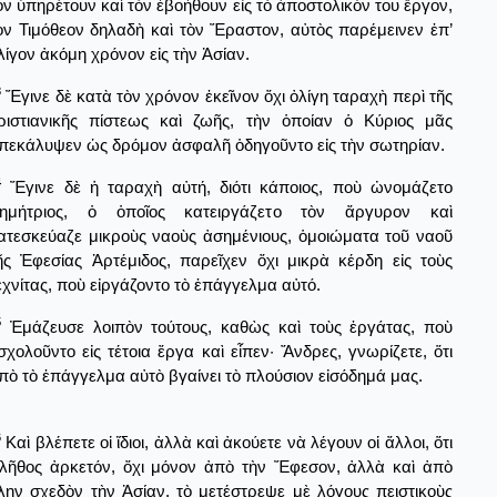
ὸν ὑπηρέτουν καὶ τὸν ἐβοήθουν εἰς τὸ ἀποστολικόν του ἔργον,
ὸν Τιμόθεον δηλαδὴ καὶ τὸν Ἔραστον, αὐτὸς παρέμεινεν ἐπ’
λίγον ἀκόμη χρόνον εἰς τὴν Ἀσίαν.
3
Ἔγινε δὲ κατὰ τὸν χρόνον ἐκεῖνον ὄχι ὀλίγη ταραχὴ περὶ τῆς
ριστιανικῆς πίστεως καὶ ζωῆς, τὴν ὁποίαν ὁ Κύριος μᾶς
πεκάλυψεν ὡς δρόμον ἀσφαλῆ ὁδηγοῦντο εἰς τὴν σωτηρίαν.
4
Ἔγινε δὲ ἡ ταραχὴ αὐτή, διότι κάποιος, ποὺ ὠνομάζετο
ημήτριος, ὁ ὁποῖος κατειργάζετο τὸν ἄργυρον καὶ
ατεσκεύαζε μικροὺς ναοὺς ἀσημένιους, ὁμοιώματα τοῦ ναοῦ
ῆς Ἐφεσίας Ἀρτέμιδος, παρεῖχεν ὄχι μικρὰ κέρδη εἰς τοὺς
εχνίτας, ποὺ εἰργάζοντο τὸ ἐπάγγελμα αὐτό.
5
Ἐμάζευσε λοιπὸν τούτους, καθὼς καὶ τοὺς ἐργάτας, ποὺ
σχολοῦντο εἰς τέτοια ἔργα καὶ εἶπεν· Ἄνδρες, γνωρίζετε, ὅτι
πὸ τὸ ἐπάγγελμα αὐτὸ βγαίνει τὸ πλούσιον εἰσόδημά μας.
6
Καὶ βλέπετε οἱ ἴδιοι, ἀλλὰ καὶ ἀκούετε νὰ λέγουν οἱ ἄλλοι, ὅτι
λῆθος ἀρκετόν, ὄχι μόνον ἀπὸ τὴν Ἔφεσον, ἀλλὰ καὶ ἀπὸ
λην σχεδὸν τὴν Ἀσίαν, τὸ μετέστρεψε μὲ λόγους πειστικοὺς