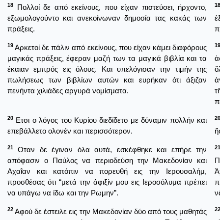
18
1
Πολλοί δε από εκείνους, που είχαν πιστεύσει, ήρχοντο,
εξωμολογούντο και ανεκοίνωναν δημοσία τας κακάς των
ἐ
πράξεις.
π
19
1
Αρκετοί δε πάλιν από εκείνους, που είχαν κάμει διαφόρους
μαγικάς πράξεις, έφεραν μαζή των τα μαγικά βιβλία και τα
ἀ
έκαιαν εμπρός εις όλους. Και υπελόγισαν την τιμήν της
ὅ
πωλήσεως των βιβλίων αυτών και ευρήκαν ότι άξιζαν
ἀ
πενήντα χιλιάδες αργυρά νομίσματα.
τ
π
20
2
Ετσι ο λόγος του Κυρίου διεδίδετο με δύναμιν πολλήν και
επεβάλλετο ολονέν και περισσότερον.
ἤ
21
2
Οταν δε έγιναν όλα αυτά, εσκέφθηκε και επήρε την
απόφασιν ο Παύλος να περιοδεύση την Μακεδονίαν και
Π
Αχαΐαν και κατόπιν να πορευθή εις την Ιερουσαλήμ,
Ἀ
προσθέσας ότι “μετά την άφιξίν μου εις Ιεροσόλυμα πρέπει
π
να υπάγω να ίδω και την Ρωμην”.
ν
22
2
Αφού δε έστειλε εις την Μακεδονίαν δύο από τους μαθητάς