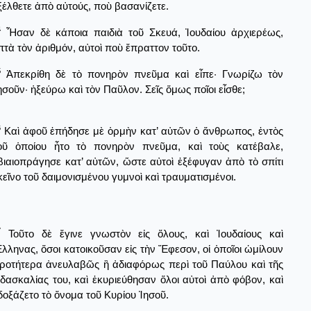
ξέλθετε ἀπὸ αὐτούς, ποὺ βασανίζετε.
4
Ἦσαν δὲ κάποια παιδιὰ τοῦ Σκευά, Ἰουδαίου ἀρχιερέως,
πτὰ τὸν ἀριθμόν, αὐτοὶ ποὺ ἔπραττον τοῦτο.
5
Ἀπεκρίθη δὲ τὸ πονηρὸν πνεῦμα καὶ εἶπε· Γνωρίζω τὸν
ησοῦν· ἡξεύρω καὶ τὸν Παῦλον. Σεῖς ὅμως ποῖοι εἶσθε;
6
Καὶ ἀφοῦ ἐπήδησε μὲ ὁρμὴν κατ’ αὐτῶν ὁ ἄνθρωπος, ἐντὸς
οῦ ὁποίου ἦτο τὸ πονηρὸν πνεῦμα, καὶ τοὺς κατέβαλε,
βιαιοπράγησε κατ’ αὐτῶν, ὥστε αὐτοὶ ἐξέφυγαν ἀπὸ τὸ σπίτι
κεῖνο τοῦ δαιμονισμένου γυμνοὶ καὶ τραυματισμένοι.
7
Τοῦτο δὲ ἔγινε γνωστὸν εἰς ὅλους, καὶ Ἰουδαίους καὶ
λληνας, ὅσοι κατοικοῦσαν εἰς τὴν Ἔφεσον, οἱ ὁποῖοι ὡμίλουν
ροτήτερα ἀνευλαβῶς ἢ ἀδιαφόρως περὶ τοῦ Παύλου καὶ τῆς
ιδασκαλίας του, καὶ ἐκυριεύθησαν ὅλοι αὐτοὶ ἀπὸ φόβον, καὶ
δοξάζετο τὸ ὄνομα τοῦ Κυρίου Ἰησοῦ.