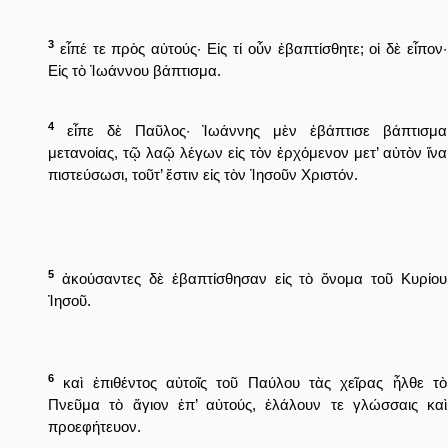
3
εἶπέ τε πρὸς αὐτούς· Εἰς τί οὖν ἐβαπτίσθητε; οἱ δὲ εἶπον·
Εἰς τὸ Ἰωάννου βάπτισμα.
4
εἶπε δὲ Παῦλος· Ἰωάννης μὲν ἐβάπτισε βάπτισμα
μετανοίας, τῷ λαῷ λέγων εἰς τὸν ἐρχόμενον μετ’ αὐτὸν ἵνα
πιστεύσωσι, τοῦτ’ ἔστιν εἰς τὸν Ἰησοῦν Χριστόν.
5
ἀκούσαντες δὲ ἐβαπτίσθησαν εἰς τὸ ὄνομα τοῦ Κυρίου
Ἰησοῦ.
6
καὶ ἐπιθέντος αὐτοῖς τοῦ Παύλου τὰς χεῖρας ἦλθε τὸ
Πνεῦμα τὸ ἅγιον ἐπ’ αὐτούς, ἐλάλουν τε γλώσσαις καὶ
προεφήτευον.