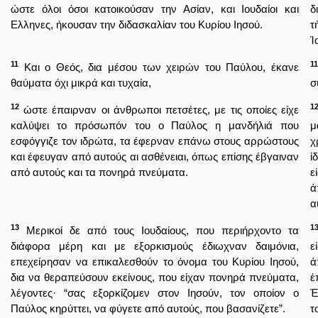
ώστε όλοι όσοι κατοικούσαν την Ασίαν, και Ιουδαίοι και
δ
Ελληνες, ήκουσαν την διδασκαλίαν του Κυρίου Ιησού.
τ
Ἰ
11
11
Και ο Θεός, δια μέσου των χειρών του Παύλου, έκανε
θαύματα όχι μικρά και τυχαία,
σ
12
1
ώστε έπαιρναν οι άνθρωποι πετσέτες, με τις οποίες είχε
καλύψει το πρόσωπόν του ο Παύλος η μανδήλιά που
μ
εσφόγγιζε τον ιδρώτα, τα έφερναν επάνω στους αρρώστους
χ
και έφευγαν από αυτούς αι ασθένειαι, όπως επίσης έβγαιναν
ἱ
από αυτούς και τα πονηρά πνεύματα.
ε
ἀ
α
13
1
Μερικοί δε από τους Ιουδαίους, που περιήρχοντο τα
διάφορα μέρη και με εξορκισμούς έδιωχναν δαιμόνια,
ε
επεχείρησαν να επικαλεσθούν το όνομα του Κυρίου Ιησού,
ἀ
δια να θεραπεύσουν εκείνους, που είχαν πονηρά πνεύματα,
ἐ
λέγοντες· “σας εξορκίζομεν στον Ιησούν, τον οποίον ο
Ἐ
Παύλος κηρύττει, να φύγετε από αυτούς, που βασανίζετε”.
τ