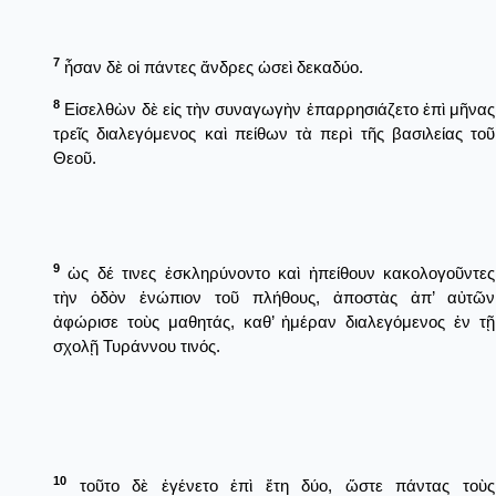
7
ἦσαν δὲ οἱ πάντες ἄνδρες ὡσεὶ δεκαδύο.
8
Εἰσελθὼν δὲ εἰς τὴν συναγωγὴν ἐπαρρησιάζετο ἐπὶ μῆνας
τρεῖς διαλεγόμενος καὶ πείθων τὰ περὶ τῆς βασιλείας τοῦ
Θεοῦ.
9
ὡς δέ τινες ἐσκληρύνοντο καὶ ἠπείθουν κακολογοῦντες
τὴν ὁδὸν ἐνώπιον τοῦ πλήθους, ἀποστὰς ἀπ’ αὐτῶν
ἀφώρισε τοὺς μαθητάς, καθ’ ἡμέραν διαλεγόμενος ἐν τῇ
σχολῇ Τυράννου τινός.
10
τοῦτο δὲ ἐγένετο ἐπὶ ἔτη δύο, ὥστε πάντας τοὺς