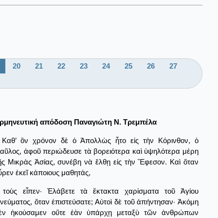
20
21
22
23
24
25
26
27
ρμηνευτική απόδοση Παναγιώτη Ν. Τρεμπέλα
Καθ’ ὃν χρόνον δὲ ὁ Ἀπολλὼς ἦτο εἰς τὴν Κόρινθον, ὁ
αῦλος, ἀφοῦ περιώδευσε τὰ βορειότερα καὶ ὑψηλότερα μέρη
ῆς Μικρὰς Ἀσίας, συνέβη νὰ ἔλθῃ εἰς τὴν Ἔφεσον. Καὶ ὅταν
ὗρεν ἐκεῖ κάποιους μαθητάς,
τοὺς εἶπεν· Ἐλάβετε τὰ ἔκτακτα χαρίσματα τοῦ Ἁγίου
νεύματος, ὅταν ἐπιστεύσατε; Αὐτοὶ δὲ τοῦ ἀπήντησαν· Ἀκόμη
ὲν ἠκούσαμεν οὔτε ἐὰν ὑπάρχῃ μεταξὺ τῶν ἀνθρώπων