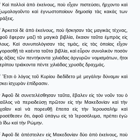
8
Καὶ πολλοὶ ἀπὸ ἐκείνους, ποὺ εἶχαν πιστεύσει, ἤρχοντο καὶ
ξωμολογοῦντο καὶ ἐγνωστοποίουν δημοσίᾳ τὰς κακάς των
ράξεις.
9
Ἀρκετοὶ δὲ ἀπὸ ἐκείνους, ποὺ ἤσκησαν τὰς μαγικὰς τέχνας,
φοῦ ἔφεραν μαζὶ τὰ μαγικὰ βιβλία, ἔκαιον ταῦτα ἐμπρὸς εἰς
λους. Καὶ συνυπολόγισαν τὰς τιμάς, εἰς τὰς ὁποίας εἶχον
γορασθῇ τὰ καέντα ταῦτα βιβλία, καὶ εὗρον συνολικὸν ποσὸν
ῆς ἀξίας τῶν πεντήκοντα χιλιάδας ἀργυρῶν νομισμάτων, ἤτοι
ερίπου τριάκοντα πέντε χιλιάδας χρυσᾶς δραχμάς.
0
Ἔτσι ὁ λόγος τοῦ Κυρίου διεδίδετο μὲ μεγάλην δύναμιν καὶ
σκει ἰσχυρὰν ἐπίδρασιν.
1
Ἀφοῦ δὲ συνετελέσθησαν ταῦτα, ἔβαλεν εἰς τὸν νοῦν του ὁ
αῦλος νὰ περιοδεύσῃ πρῶτον εἰς τὴν Μακεδονίαν καὶ τὴν
χαΐαν καὶ νὰ πορευθῇ ἔπειτα εἰς τὴν Ἱερουσαλὴμ καὶ
ροσέθεσεν ὅτι, ἀφοῦ ὑπάγω εἰς τὰ Ἱεροσόλυμα, πρέπει ἐγὼ
ὰ ἴδω καὶ τὴν Ρώμην.
2
Ἀφοῦ δὲ ἀπέστειλεν εἰς Μακεδονίαν δύο ἀπὸ ἐκείνους, ποὺ