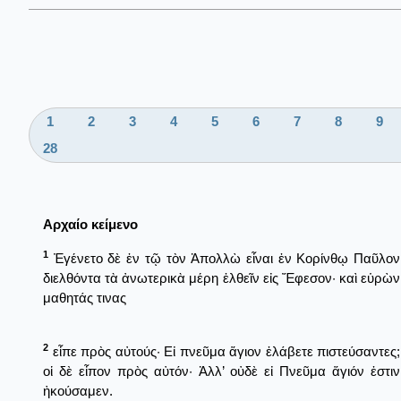
1
2
3
4
5
6
7
8
9
28
Αρχαίο κείμενο
1
Ἐγένετο δὲ ἐν τῷ τὸν Ἀπολλὼ εἶναι ἐν Κορίνθῳ Παῦλον
διελθόντα τὰ ἀνωτερικὰ μέρη ἐλθεῖν εἰς Ἔφεσον· καὶ εὑρὼν
μαθητάς τινας
2
εἶπε πρὸς αὐτούς· Εἰ πνεῦμα ἅγιον ἐλάβετε πιστεύσαντες;
οἱ δὲ εἶπον πρὸς αὐτόν· Ἀλλ’ οὐδὲ εἰ Πνεῦμα ἅγιόν ἐστιν
ἠκούσαμεν.