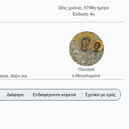
18ος χρόνος, 6746η ημέρα
Έκδοση: 4η
Παναγία
η Μεγαλομάτα
ἁγία, δόξα σοι
Διάφορα
Ενδιαφέροντα κείμενα
Σχετικά με εμάς