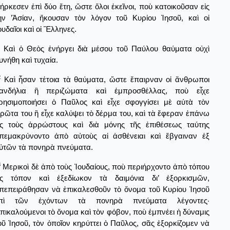
ιήρκεσεν ἐπὶ δύο ἔτη, ὥστε ὅλοι ἐκεῖνοι, ποὺ κατοικοῦσαν εἰς
ὴν ’Ἀσίαν, ἤκουσαν τὸν λόγον τοῦ Κυρίου Ἰησοῦ, καὶ οἱ
ουδαῖοι καὶ οἱ Ἕλληνες.
Καὶ ὁ Θεὸς ἐνήργει διὰ μέσου τοῦ Παύλου θαύματα οὐχὶ
υνήθη καὶ τυχαία.
2
Καὶ ἦσαν τέτοια τὰ θαύματα, ὥστε ἔπαιρναν οἱ ἄνθρωποι
ανδήλια ἢ περιζώματα καὶ ἐμπροσθέλλας, ποὺ εἶχε
ρησιμοποιήσει ὁ Παῦλος καὶ εἶχε σφογγίσει μὲ αὐτὰ τὸν
δρῶτα του ἢ εἶχε καλύψει τὸ δέρμα του, καὶ τὰ ἔφεραν ἐπάνω
ἰς τοὺς ἀρρώστους καὶ διὰ μόνης τῆς ἐπιθέσεως ταύτης
πεμακρύνοντο ἀπὸ αὐτοὺς αἱ ἀσθένειαι καὶ ἔβγαιναν ἐξ
ὐτῶν τὰ πονηρὰ πνεύματα.
3
Μερικοὶ δὲ ἀπὸ τοὺς Ἰουδαίους, ποὺ περιήρχοντο ἀπὸ τόπου
ἰς τόπον καὶ ἐξεδίωκον τὰ δαιμόνια δι’ ἐξορκισμῶν,
πεπειράθησαν νὰ ἐπικαλεσθοῦν τὸ ὄνομα τοῦ Κυρίου Ἰησοῦ
πὶ τῶν ἐχόντων τὰ πονηρὰ πνεύματα λέγοντες·
πικαλούμενοι τὸ ὄνομα καὶ τὸν φόβον, ποὺ ἐμπνέει ἡ δύναμις
οῦ Ἰησοῦ, τὸν ὁποῖον κηρύττει ὁ Παῦλος, σᾶς ἐξορκίζομεν νὰ