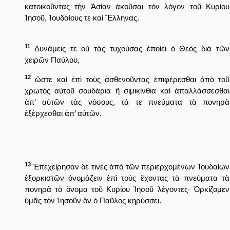
κατοικοῦντας τὴν Ἀσίαν ἀκοῦσαι τὸν λόγον τοῦ Κυρίου
Ἰησοῦ, Ἰουδαίους τε καὶ Ἕλληνας.
11
Δυνάμεις τε οὐ τὰς τυχούσας ἐποίει ὁ Θεὸς διὰ τῶν
χειρῶν Παύλου,
12
ὥστε καὶ ἐπὶ τοὺς ἀσθενοῦντας ἐπιφέρεσθαι ἀπὸ τοῦ
χρωτὸς αὐτοῦ σουδάρια ἢ σιμικίνθια καὶ ἀπαλλάσσεσθαι
ἀπ’ αὐτῶν τὰς νόσους, τά τε πνεύματα τὰ πονηρὰ
ἐξέρχεσθαι ἀπ’ αὐτῶν.
13
Ἐπεχείρησαν δέ τινες ἀπὸ τῶν περιερχομένων Ἰουδαίων
ἐξορκιστῶν ὀνομάζειν ἐπὶ τοὺς ἔχοντας τὰ πνεύματα τὰ
πονηρὰ τὸ ὄνομα τοῦ Κυρίου Ἰησοῦ λέγοντες· Ὁρκίζομεν
ὑμᾶς τὸν Ἰησοῦν ὃν ὁ Παῦλος κηρύσσει.