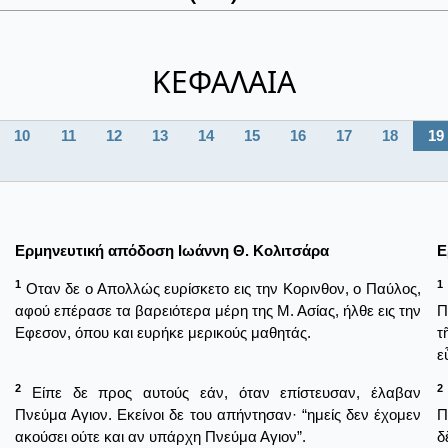
ΚΕΦΑΛΑΙΑ
10
11
12
13
14
15
16
17
18
19
Ερμηνευτική απόδοση Ιωάννη Θ. Κολιτσάρα
Ε
1
1
Οταν δε ο Απολλώς ευρίσκετο εις την Κορινθον, ο Παύλος,
αφού επέρασε τα βαρειότερα μέρη της Μ. Ασίας, ήλθε εις την
Π
Εφεσον, όπου και ευρήκε μερικούς μαθητάς.
τ
ε
2
2
Είπε δε προς αυτούς εάν, όταν επίστευσαν, έλαβαν
Πνεύμα Αγιον. Εκείνοι δε του απήντησαν· “ημείς δεν έχομεν
Π
ακούσει ούτε και αν υπάρχη Πνεύμα Αγιον”.
δ