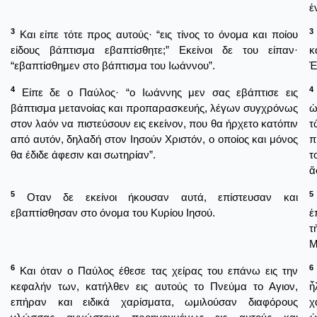
ἐ
3
3
Και είπε τότε προς αυτούς· “εις τίνος το όνομα και ποίου
είδους βάπτισμα εβαπτίσθητε;” Εκείνοι δε του είπαν·
κ
“εβαπτίσθημεν στο βάπτισμα του Ιωάννου”.
Ἐ
4
4
Είπε δε ο Παύλος· “ο Ιωάννης μεν σας εβάπτισε εις
βάπτισμα μετανοίας και προπαρασκευής, λέγων συγχρόνως
ὡ
στον λαόν να πιστεύσουν εις εκείνον, που θα ήρχετο κατόπιν
τ
από αυτόν, δηλαδή στον Ιησούν Χριστόν, ο οποίος και μόνος
π
θα έδιδε άφεσιν και σωτηρίαν”.
τ
ἄ
5
5
Οταν δε εκείνοι ήκουσαν αυτά, επίστευσαν και
εβαπτίσθησαν στο όνομα του Κυρίου Ιησού.
ἐ
τ
Μ
6
6
Και όταν ο Παύλος έθεσε τας χείρας του επάνω εις την
κεφαλήν των, κατήλθεν εις αυτούς το Πνεύμα το Αγιον,
ἦ
επήραν και ειδικά χαρίσματα, ωμιλούσαν διαφόρους
χ