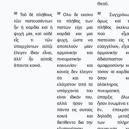
Θεοῦ.
32
32
32
Τοῦ δὲ πλήθους
Ολο δε εκείνο
Συγχρόνω
τῶν πιστευσάντων
το πλήθος των
ὅμως καὶ τ
ἦν ἡ καρδία καὶ ἡ
πιστών είχε μια
πλῆθος ἐκείν
ψυχὴ μία, καὶ οὐδὲ
καρδιά και μια
ποὺ εἶχα
εἷς τι τῶν
ψυχή, ώστε να
πιστεύσει εἰς 
ὑπαρχόντων αὐτῷ
αποτελούν μίαν
εὐαγγέλιον, εἶχ
ἔλεγεν ἴδιον εἶναι,
αρμονικήν και
ἁρμονικὴν κα
ἀλλ’ ἦν αὐτοῖς
πνευματικήν
ἀδιάσπαστον
ἅπαντα κοινά.
κοινωνίαν· και
ὁμοφροσύνην κ
κανείς δεν έλεγεν
τόσον αἱ καρδία
ότι και το
ὅσον κα
ελάχιστον από τα
ὁλόκληρος 
υπάρχοντα του
πνευματικὴ
είναι ιδικόν του,
ὑπαρξις ὅλω
αλλά ήσαν τα
ἦσαν ἐνωμένα ε
πάντα εις αυτούς
ἔν, ἐπεκράτε
κοινά και
δηλαδὴ μεταξ
διετίθεντο δια την
των πλήρη
εξυπηρέτησιν
συμφωνία κα