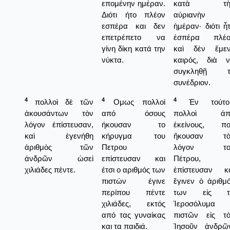
επομένην ημέραν.
κατὰ τὴ
Διότι ήτο πλέον
αὐριανὴν
εσπέρα και δεν
ἡμέραν· διότι ἦ
επετρέπετο να
ἑσπέρα πλέο
γίνη δίκη κατά την
καὶ δὲν ἔμεν
νύκτα.
καιρός, διὰ 
συγκληθῇ τ
συνέδριον.
4
4
4
πολλοὶ δὲ τῶν
Ομως πολλοί
Ἐν τούτοι
ἀκουσάντων τὸν
από όσους
πολλοὶ ἀπ
λόγον ἐπίστευσαν,
ήκουσαν το
ἐκείνους, πο
καὶ ἐγενήθη
κήρυγμα του
ἤκουσαν τὸ
ἀριθμὸς τῶν
Πετρου
λόγον το
ἀνδρῶν ὡσεὶ
επίστευσαν και
Πέτρου,
χιλιάδες πέντε.
έτσι ο αριθμός των
ἐπίστευσαν κ
πιστών έγινε
ἔγινεν ὁ ἀριθμ
περίπου πέντε
των εἰς τ
χιλιάδες, εκτός
Ἱεροσόλυμα
από τας γυναίκας
πιστῶν εἰς τ
και τα παιδιά.
Ἰησοῦν ἀνδρῶ