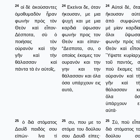
24
24
24
οἱ δὲ ἀκούσαντες
Εκείνοι δε, όταν
Αὐτοὶ δέ, ὅτ
ὁμοθυμαδὸν ἦραν
ήκουσαν, με μια
ἤκουσαν αὐτά
φωνὴν πρὸς τὸν
ψυχή και με μια
ἀπὸ συμφώνο
Θεὸν καὶ εἶπον·
καρδιά ύψωσαν
μὲ μίαν καρδί
Δέσποτα, σὺ ὁ
φωνήν προς τον
ὅλοι ὕψωσα
ποιήσας τὸν
Θεόν και είπαν·
φωνὴν πρὸς τ
οὐρανὸν καὶ τὴν
“Δεσποτα, συ, ο
Θεὸν καὶ εἶπο
γῆν καὶ τὴν
οποίος έκαμες τον
Ὕψιστε κυρίαρ
θάλασσαν καὶ
ουρανόν και την
τοῦ παντός, 
πάντα τὰ ἐν αὐτοῖς,
γην και την
ποὺ ἔκαμες τ
θάλασσαν και όλα
οὐρανὸν καὶ τ
όσα υπάρχουν εις
γῆν καὶ τὴ
αυτά,
θάλασσαν κα
ὅλα ὅσ
ὑπάρχουν εἰ
αὐτά·
25
25
25
ὁ διὰ στόματος
συ, που με το
Σύ, ποὺ εἶπ
Δαυῒδ παιδός σου
στόμα του δούλου
διὰ στόματος τ
εἰπών· ἵνα τί
σου Δαυίδ είπες·
δούλου σο