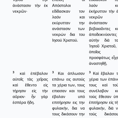
ἀνάστασιν τὴν ἐκ
Απόστολοι
λαὸν κα
νεκρῶν·
εδίδασκαν τον
ἐκήρυττον τὴν 
λαόν και
νεκρῶν
εκύρυτταν την
ἀνάστασιν
ανάστασιν των
βεβαιοῦντες κ
νεκρών δια του
ἀποδεικνύοντες
Ιησού Χριστού.
αὐτὴν διὰ το
Ἰησοῦ Χριστοῦ,
ὁποῖος
προσφάτως εἶχ
ἀναστηθῇ.
3
3
3
καὶ ἐπέβαλον
Και άπλωσαν
Καὶ ἔβαλαν 
αὐτοῖς τὰς χεῖρας
επάνω εις αυτούς
χέρια των ἐπά
καὶ ἔθεντο εἰς
τα χέρια των, τους
τους καὶ τοὺ
τήρησιν εἰς τὴν
επιασαν και τους
συνέλαβον κα
αὔριον· ἦν γὰρ
έβαλαν υπό
τοὺς ἔθεσαν ὑ
ἑσπέρα ἤδη.
επιτήρησιν εις την
ἐπιτήρησιν εἰς τ
φυλακήν, δια να
φυλακήν, διὰ 
τους δικάσουν την
τοὺς δικάσου