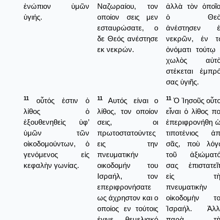
ἐνώπιον ὑμῶν
Ναζωραίου, τον
ἀλλὰ τὸν ὁποῖ
ὑγιής.
οποίον σεις μεν
ὁ Θεὸ
εσταυρώσατε, ο
ἀνέστησεν ἐ
δε Θεός ανέστησε
νεκρῶν, ἐν τ
εκ νεκρών.
ὀνόματι τούτῳ
χωλὸς αὐτὸ
στέκεται ἐμπρ
σας ὑγιῆς.
11
11
11
οὗτός ἐστιν ὁ
Αυτός είναι ο
Ὁ Ἰησοῦς οὗτ
λίθος ὁ
λίθος, τον οποίον
εἶναι ὁ λίθος π
ἐξουθενηθεὶς ὑφ’
σεις, οι
ἐπεριφρονήθη 
ὑμῶν τῶν
πρωτοστατούντες
τιποτένιος ἀ
οἰκοδομούντων, ὁ
εις την
σᾶς, ποὺ λόγ
γενόμενος εἰς
πνευματικήν
τοῦ ἀξιώματό
κεφαλὴν γωνίας.
οικοδομήν του
σας ἐπιστατεῖ
Ισραήλ, τον
εἰς τὴ
επεριφρονήσατε
πνευματικὴν
ως άχρηστον και ο
οἰκοδομὴν το
οποίος εν τούτοις
Ἰσραήλ. Ἀλλ
έγινε θεμελιακό
παρὰ τὴ