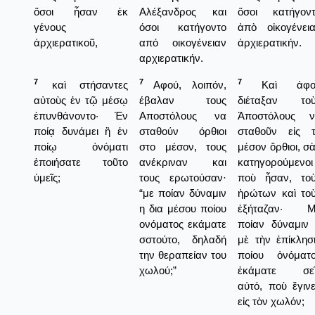
ὅσοι ἦσαν ἐκ
Αλέξανδρος και
ὅσοι κατήγον
γένους
όσοι κατήγοντο
ἀπὸ οἰκογένει
ἀρχιερατικοῦ,
από οικογένειαν
ἀρχιερατικήν.
αρχιερατικήν.
7
7
7
καὶ στήσαντες
Αφού, λοιπόν,
Καὶ ἀφο
αὐτοὺς ἐν τῷ μέσῳ
έβαλαν τους
διέταξαν τοὺ
ἐπυνθάνοντο· Ἐν
Αποστόλους να
Ἀποστόλους ν
ποίᾳ δυνάμει ἢ ἐν
σταθούν όρθιοι
σταθοῦν εἰς 
ποίῳ ὀνόματι
στο μέσον, τους
μέσον ὄρθιοι, σ
ἐποιήσατε τοῦτο
ανέκριναν και
κατηγορούμενοι
ὑμεῖς;
τους ερωτούσαν·
ποὺ ἦσαν, το
“με ποίαν δύναμιν
ἠρώτων καὶ το
η δια μέσου ποίου
ἐξήταζαν· Μ
ονόματος εκάματε
ποίαν δύναμιν
σστούτο, δηλαδή
μὲ τὴν ἐπίκλησ
την θεραπείαν του
ποίου ὀνόματ
χωλού;”
ἐκάματε σεῖ
αὐτό, ποὺ ἔγιν
εἰς τὸν χωλόν;