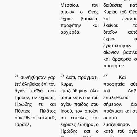
Μεσσίου, τον
διαθέσεις κα
οποίον ο Θεός
Κυρίου τοῦ Θε
έχρισε βασιλέα,
καὶ ἐναντίο
προφήτην και
ἐκείνου, τὸ
αρχιερέα.
ὁποῖον αὐτὸ
ἔχρισε κα
ἐγκατέστησεν
αἰώνιον βασιλ
καὶ ἀρχιερέα κ
προφήτην.
27
27
27
συνήχθησαν γὰρ
Διότι, πράγματι,
Καὶ 
ἐπ’ ἀληθείας ἐπὶ τὸν
Κυριε,
προφητεία αὐ
ἅγιον παῖδά σου
εμαζεύθηκαν όλοι
τοῦ Δαβὶ
Ἰησοῦν, ὃν ἔχρισας,
αυτοί εναντίον του
ἐπαλήθευσε
Ἡρῴδης τε καὶ
αγίου παιδός σου
σήμερον. Διό
Πόντιος Πιλᾶτος
Ιησού, τον οποίον
πράγματι καὶ σ
σὺν ἔθνεσι καὶ λαοῖς
συ έστειλες και
σωστὰ
Ἰσραήλ,
έχρισες Σωτήρα, ο
ἐμαζεύθησαν
Ηρώδης και ο
κατὰ τοῦ ἁγί