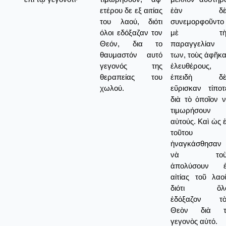
ετέρου δε εξ αιτίας
ἐὰν δὲ
του λαού, διότι
συνεμορφοῦντο
όλοι εδόξαζαν τον
μὲ τὴ
Θεόν, δια το
παραγγελίαν
θαυμαστόν αυτό
των, τοὺς ἀφῆκ
γεγονός της
ἐλευθέρους,
θεραπείας του
ἐπειδὴ δὲ
χωλού.
εὔρισκαν τίποτ
διὰ τὸ ὁποῖον 
τιμωρήσουν
αὐτούς. Καὶ ὡς 
τοῦτου
ἠναγκάσθησαν
νὰ τοὺ
ἀπολύσουν ἐ
αἰτίας τοῦ λαο
διότι ὅλο
ἐδόξαζον τὸ
Θεὸν διὰ τ
γεγονὸς αὐτό.