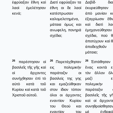
ἐφρύαξαν ἔθνη καὶ
Διατί εφρύαξαν τα
Δαβίδ· διατ
λαοὶ ἐμελέτησαν
έθνη οι δε λαοί
ἑκυριεύθησαν
κενά;
κατέστρωσαν
ἀπὸ μανίαν κ
καλομελετημένα,
ἑξαγρίωσιν ἔθ
μάταια όμως και
καὶ διατὶ λα
ανωφελη, πονηρά
ἐμηχανεύθησαν
σχέδια;
σχέδια, ποὺ 
ἀποτύχουν καὶ 
ἀποδειχθοῦν
μάταια;
26
26
26
παρέστησαν οἱ
Παρετάχθησαν
Ἐστάθησαν 
βασιλεῖς τῆς γῆς καὶ
εις πολεμικήν
ἕνας κοντὰ ε
οἱ ἄρχοντες
παράταξιν οι
τὸν ἄλλον ὅλ
συνήχθησαν ἐπὶ τὸ
βασιλείς της γης
μαζὶ εἰ
αὐτὸ κατὰ τοῦ
και εμαζεύθηκαν
πολεμικὴν
Κυρίου καὶ κατὰ τοῦ
στον ίδιον τόπον
παράταξιν ο
Χριστοῦ αὐτοῦ.
όλοι οι άρχοντες
βασιλεῖς τῆς γ
εναντίον Κυρίου
καὶ οἱ ἄρχοντ
του Θεού και
συνηθροίσθησα
εναντίον του
μὲ ἐχθρικὰ