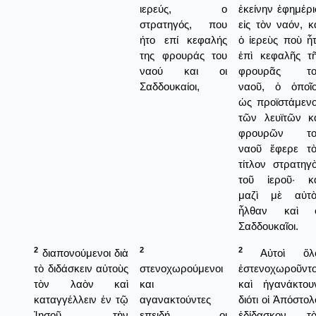
ιερεύς, ο
ἐκείνην ἐφημέρι
στρατηγός, που
εἰς τὸν ναόν, κ
ήτο επί κεφαλής
ὁ ἱερεὺς ποὺ ἦ
της φρουράς του
ἐπὶ κεφαλῆς τ
ναού και οι
φρουρᾶς το
Σαδδουκαίοι,
ναοῦ, ὁ ὁποῖ
ὡς προϊστάμεν
τῶν λευϊτῶν κ
φρουρῶν το
ναοῦ ἔφερε τ
τίτλον στρατηγ
τοῦ ἱεροῦ· κ
μαζὶ μὲ αὐτὸ
ἦλθαν καὶ ο
Σαδδουκαῖοι.
2
2
2
διαπονούμενοι διὰ
Αὐτοὶ ὅλο
τὸ διδάσκειν αὐτοὺς
στενοχωρούμενοι
ἐστενοχωροῦντ
τὸν λαὸν καὶ
και
καὶ ἠγανάκτου
καταγγέλλειν ἐν τῷ
αγανακτούντες
διότι οἱ Ἀπόστολ
Ἰησοῦ τὴν
επειδή οι
ἐδίδασκον τὸ