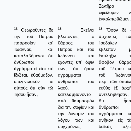
Σωτῆρα
ὀφείλομεν ν
ἐγκολπωθῶμεν.
13
13
13
Θεωροῦντες δὲ
Εκείνοι
Ὅσον δὲ ο
τὴν τοῦ Πέτρου
βλέποντες το
ἄρχοντες τῶ
παρρησίαν καὶ
θάρρος του
Ἰουδαίων
Ἰωάννου, καὶ
Πετρου και του
ἔβλεπαν μ
καταλαβόμενοι ὅτι
Ιωάννου και
ἔκπληξιν τ
ἄνθρωποι
έχοντες υπ' όψιν
ἄφοβον θάρρο
ἀγράμματοί εἰσι καὶ
των, ότι ήσαν
τοῦ Πέτρου κ
ἰδιῶται, ἐθαύμαζον,
αγράμματοι
τοῦ Ἰωάννου
ἐπεγίνωσκόν τε
άνθρωποι του
περὶ τῶν ὁποί
αὐτοὺς ὅτι σὺν τῷ
λαού,
εὐθὺς ἐξ ἀρχ
Ἰησοῦ ἦσαν,
κατελαμβάνοντο
ἀντελήφθησαν,
από θαυμασμόν
ὅτι ἦσα
δια την σοφίαν και
ἄνθρωποι
την δύναμιν του
ἀγράμματοι κ
λόγου των και
ἀνῆκον εἰς τ
συγχρόνως
λαϊκὰς τάξει