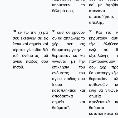
κηρύττουν το
καὶ μὲ ἀφοβί
θέλημά σου,
ἀπέναντι
ὁποιασδήποτε
ἀπειλῆς.
30
30
30
ἐν τῷ τὴν χεῖρά
καθ' ον χρόνον
Καὶ ἔτσι ν
σου ἐκτείνειν σε εἰς
συ θα απλώνης το
κηρύττουν αὐτ
ἴασιν καὶ σημεῖα καὶ
χέρι σου εις
τὴν ἀλήθειαν
τέρατα γίνεσθαι διὰ
θαυματουργικήν
ἐνῷ σὺ θ
τοῦ ὀνόματος τοῦ
θεραπείαν και θα
ἑξαπλώνῃς τ
ἁγίου παιδός σου
γίνωνται με την
παντοδύναμόν
Ἰησοῦ.
επίκλησιν του
σου χέρι πρὸ
ονόματος του
θαυματουργικὴν
αγίου παιδός σου
θεραπείαν τῶ
Ιησού
ἀσθενειῶν κα
καταπληκτικά και
ἐνῷ θὰ γίνωντ
αποδεικτικά
σημεῖα
σημεία και
ἀποδεικτικὰ κ
θαύματα”.
θαύματα
καταπληκτικὰ δ