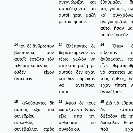
ανεγνώριζαν και
ἐθαύμαζον δι
παρεδέχοντο ότι
τὰς γνώσεις τ
αυτοί ήσαν μαζή
καὶ συγχρόνω
με τον Ιησούν.
ἀνεγνώριζαν, ὅ
αὐτοὶ ἦσαν μα
μὲ τὸν Ἰησοῦν.
14
14
14
τόν δὲ ἄνθρωπον
Βλέποντες δε
Ὅταν δ
βλέποντες σὺν
θεραπευμένον τον
ἔβλεπαν τὸ
αὐτοῖς ἑστῶτα τὸν
τέως χωλόν να
ἄνθρωπον, πο
τεθεραπευμένον,
στέκεται μαζή με
εἶχε θεραπευθ
οὐδὲν εἶχον
αυτούς, δεν είχαν
νὰ στέκεται μα
ἀντειπεῖν.
και δεν εύρισκαν
τους ὄρθιος, δ
να αντείπουν
εἶχαν τίποτε 
τίποτε.
ἀντιλέξουν.
15
15
15
κελεύσαντες δὲ
Αφού δε τους
Διὰ νὰ εὕρο
αὐτοὺς ἔξω τοῦ
διέταξαν να βγουν
δὲ κάποια
συνεδρίου
έξω από την
διέξοδον εἰς τ
ἀπελθεῖν,
αίθουσαν του
δύσκολον θέσι
συνέβαλλον πρὸς
συνεδρίου,
ποὺ εἶχα