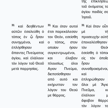
τῆς ἐπικλήσε
τοῦ ὀνόματος τ
ἁγίου παιδός σ
Ἰησοῦ.
31
31
31
καὶ δεηθέντων
Και όταν αυτοί
Καὶ ὅταν οὗτ
αὐτῶν ἐσαλεύθη ὁ
έτσι παρεκάλεσαν
μὲ τὴ
τόπος ἐν ᾧ ἦσαν
τον Θεόν, εσείσθη
προσευχὴν αὐτ
συνηγμένοι, καὶ
ο τόπος, στον
ἐπεκαλέσθησαν
ἐπλήσθησαν
οποίον ήσαν
τὸν Θεόν
ἅπαντες Πνεύματος
συγκεντρωμένοι,
ἐσείσθη ὁ τόπο
ἁγίου, καὶ ἐλάλουν
και έλαβαν
εἰς τὸν ὁποῖ
τὸν λόγον τοῦ Θεοῦ
πλουσίως όλοι
ἦσαν
μετὰ παρρησίας.
Αγιον Πνεύμα,
συναθροισμένοι,
διεποτίσθησαν
καὶ
από αυτό και
ἐπληρώθησαν
εκήρυτταν τον
ὅλοι μὲ Ἅγιο
λόγον του Θεού
Πνεῦμα, κα
με θάρρος.
ἐλάλουν μ
ἄφοβον θάρρο
τὸν λόγον το