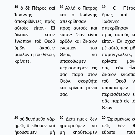
19
19
19
ὁ δὲ Πέτρος καὶ
Αλλά ο Πετρος
Ὁ Πέτρο
Ἰωάννης
και ο Ιωάννης
ὅμως καὶ 
ἀποκριθέντες πρὸς
απεκρίθησαν
Ἰωάννης
αὐτοὺς εἶπον· Εἰ
προς αυτούς και
ἀπεκρίθησαν
δίκαιόν ἐστιν
είπαν· “εάν είναι
πρὸς αὐτοὺς κ
ἐνώπιον τοῦ Θεοῦ
ορθόν και δίκαιον
εἶπον· Ἐν σχέσ
ὑμῶν ἀκούειν
ενώπιον του
μὲ αὐτό, ποὺ μ
μᾶλλον ἢ τοῦ Θεοῦ,
Θεού, να
παραγγέλλετε,
κρίνατε.
υπακούωμεν
κρίνατε μόνο
περισσότερον εις
σας, ἐὰν εἶν
σας παρά στον
δίκαιον ἐνώπι
Θεόν, σκεφθήτε
τοῦ Θεοῦ ν
και κρίνετε μόνοι
ὑπακούωμεν
σας.
περισσότερον ε
σᾶς παρὰ εἰς τ
Θεόν.
20
20
20
οὐ δυνάμεθα γὰρ
Διότι ημείς δεν
Ὠρισμένως κ
ἡμεῖς ἃ εἴδομεν καὶ
ημπορούμεν να
σεῖς δὲν θ
ἠκούσαμεν μὴ
μη κηρύττωμεν
εὕρετε τοῦτ