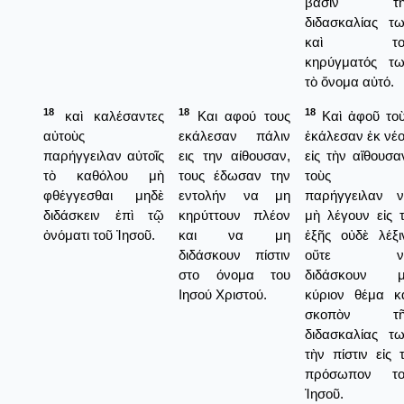
βάσιν τῆ
διδασκαλίας τ
καὶ το
κηρύγματός τ
τὸ ὄνομα αὐτό.
18
18
18
καὶ καλέσαντες
Και αφού τους
Καὶ ἀφοῦ το
αὐτοὺς
εκάλεσαν πάλιν
ἐκάλεσαν ἐκ νέ
παρήγγειλαν αὐτοῖς
εις την αίθουσαν,
εἰς τὴν αἴθουσα
τὸ καθόλου μὴ
τους έδωσαν την
τοὺς
φθέγγεσθαι μηδὲ
εντολήν να μη
παρήγγειλαν 
διδάσκειν ἐπὶ τῷ
κηρύττουν πλέον
μὴ λέγουν εἰς 
ὀνόματι τοῦ Ἰησοῦ.
και να μη
ἑξῆς οὐδὲ λέξι
διδάσκουν πίστιν
οὕτε ν
στο όνομα του
διδάσκουν μ
Ιησού Χριστού.
κύριον θέμα κ
σκοπὸν τῆ
διδασκαλίας τ
τὴν πίστιν εἰς 
πρόσωπον το
Ἰησοῦ.