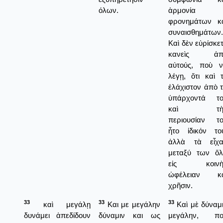
όλων.
ἁρμονία
φρονημάτων κ
συναισθημάτων.
Καὶ δὲν εὑρίσκε
κανεὶς ἀπ
αὐτούς, ποὺ 
λέγῃ, ὅτι καὶ 
ἐλάχιστον ἀπὸ 
ὑπάρχοντά το
καὶ τὴ
περιουσίαν τ
ἦτο ἰδικόν το
ἀλλὰ τὰ εἶχα
μεταξύ των ὅ
εἰς κοινὴ
ὠφέλειαν κα
χρῆσιν.
33
33
33
καὶ μεγάλῃ
Και με μεγάλην
Καὶ μὲ δύναμ
δυνάμει ἀπεδίδουν
δύναμιν και ως
μεγάλην, πο