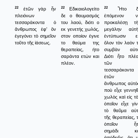
22
22
22
ἐτῶν γὰρ ἦν
Εδικαιολογείτο
Ἦτο δ
πλειόνων
δε ο θαυμασμός
ἑπόμενον ν
τεσσαράκοντα ὁ
του λαού, διότι ο
προκαλέσῃ τὴ
ἄνθρωπος ἐφ’ ὃν
εκ γενετής χωλός,
μεγάλην αὐτὴ
ἐγεγόνει τὸ σημεῖον
στον οποίον έγινε
ἐντύπωσιν εἰ
τοῦτο τῆς ἰάσεως.
το θαύμα της
ὅλον τὸν λαὸν 
θεραπείας, ήτο
συμβὰν αὐτό
σαράντα ετών και
Διότι ἦτο πλέ
πλέον.
τῶν
τεσσαράκοντα
ἐτῶν 
ἄνθρωπος αὐτό
ποὺ εἶχε γεννη
χωλὸς καὶ εἰς τ
ὁποῖον εἶχε γίν
τὸ θαῦμα αὐτ
τῆς θεραπείας, 
ὁποῖον ἦτ
σημάδι κα
ἀπόδειξις, ὅτι 