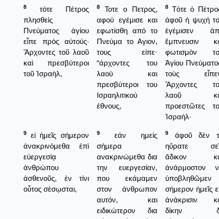
8
8
8
τότε Πέτρος
Τοτε ο Πετρος,
Τότε ὁ Πέτρο
πλησθεὶς
αφού εγέμισε και
ἀφοῦ ἡ ψυχή τ
Πνεύματος ἁγίου
εφωτίσθη από το
ἐγέμισεν ἀπ
εἶπε πρὸς αὐτούς·
Πνεύμα το Αγιον,
ἔμπνευσιν κα
Ἄρχοντες τοῦ λαοῦ
τους είπε·
φωτισμὸν το
καὶ πρεσβύτεροι
“άρχοντες του
Ἁγίου Πνεύματο
τοῦ Ἰσραὴλ,
λαού και
τοὺς εἶπεν
πρεσβύτεροι του
Ἄρχοντες το
Ισραηλιτικού
λαοῦ κα
έθνους,
προεστῶτες τ
Ἰσραήλ·
9
9
9
εἰ ἡμεῖς σήμερον
εάν ημείς
ἀφοῦ δὲν τ
ἀνακρινόμεθα ἐπὶ
σήμερα
ηὕρατε σεῖ
εὐεργεσίᾳ
ανακρινώμεθα δια
ἄδικον κα
ἀνθρώπου
την ευεργεσίαν,
ἀνάρμοστον ν
ἀσθενοῦς, ἐν τίνι
που εκάμαμεν
ὑποβληθῶμεν
οὗτος σέσῳσται,
στον άνθρωπον
σήμερον ἡμεῖς ε
αυτόν, και
ἀνάκρισιν κα
ειδικώτερον δια
δίκην δι