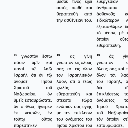
μέσου τίνος έχει
εὐεργεσίαν
αυτός σωθή και
ἀνθρώπου
θεραπευθή από
ἀσθενοῦς κα
την ασθένειάν του,
εἰδικώτερον 
ἐξετασθῶμεν δ
τὸ μέσον, μὲ 
ὁποῖον οὗτο
ἐθεραπεύθη,
10
10
10
γνωστὸν ἔστω
ας γίνη
ἂς γίν
πᾶσιν ὑμῖν καὶ
γνωστόν εις όλους
γνωστὸν εἰ
παντὶ τῷ λαῷ
σας και εις όλον
ὅλους σας καὶ ε
Ἰσραὴλ ὅτι ἐν τῷ
τον Ισραηλιτικόν
ὅλον τὸν λαὸ
ὀνόματι Ἰησοῦ
λαόν, ότι ο τέως
τοῦ Ἰσραήλ, ὅ
Χριστοῦ τοῦ
χωλός
διὰ τῆ
Ναζωραίου, ὃν
εθεραπεύθη και
ἐπικλήσεως τ
ὑμεῖς ἐσταυρώσατε,
στέκεται τώρα
ὀνόματος το
ὃν ὁ Θεὸς ἤγειρεν
ενώπιόν σας υγιής
Ἰησοῦ Χριστο
ἐκ νεκρῶν, ἐν
με την επίκλησιν
τοῦ Ναζωραίο
τούτῳ οὗτος
του ονόματος του
τὸν ὁποῖον σε
παρέστηκεν
Ιησού Χριστού του
ἐσταυρώσατε,