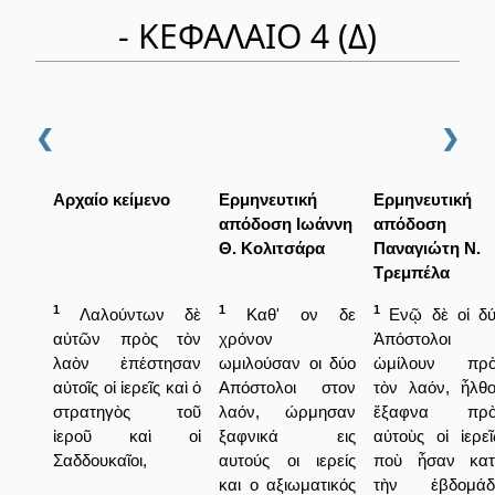
- ΚΕΦΑΛΑΙΟ 4 (Δ)
❮
❯
Αρχαίο κείμενο
Ερμηνευτική
Ερμηνευτική
απόδοση Ιωάννη
απόδοση
Θ. Κολιτσάρα
Παναγιώτη Ν.
Τρεμπέλα
1
1
1
Λαλούντων δὲ
Καθ' ον δε
Ενῷ δὲ οἱ δ
αὐτῶν πρὸς τὸν
χρόνον
Ἀπόστολοι
λαὸν ἐπέστησαν
ωμιλούσαν οι δύο
ὡμίλουν πρὸ
αὐτοῖς οἱ ἱερεῖς καὶ ὁ
Απόστολοι στον
τὸν λαόν, ἦλθ
στρατηγὸς τοῦ
λαόν, ώρμησαν
ἔξαφνα πρὸ
ἱεροῦ καὶ οἱ
ξαφνικά εις
αὐτοὺς οἱ ἱερεῖ
Σαδδουκαῖοι,
αυτούς οι ιερείς
ποὺ ἦσαν κατ
και ο αξιωματικός
τὴν ἑβδομάδ