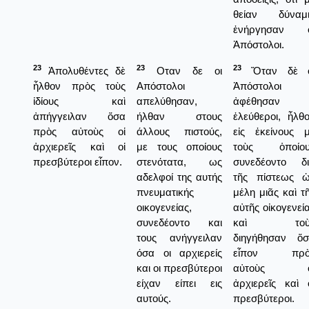
θείαν δύναμι
ἐνήργησαν ο
Ἀπόστολοι.
23
23
23
Ἀπολυθέντες δὲ
Οταν δε οι
Ὅταν δὲ ο
ἦλθον πρὸς τοὺς
Απόστολοι
Ἀπόστολοι
ἰδίους καὶ
απελύθησαν,
ἀφέθησαν
ἀπήγγειλαν ὅσα
ήλθαν στους
ἐλεύθεροι, ἦλθ
πρὸς αὐτοὺς οἱ
άλλους πιστούς,
εἰς ἐκείνους 
ἀρχιερεῖς καὶ οἱ
με τους οποίους
τοὺς ὁποίου
πρεσβύτεροι εἶπον.
στενότατα, ως
συνεδέοντο δ
αδελφοί της αυτής
τῆς πίστεως 
πνευματικής
μέλη μιᾶς καὶ τ
οικογενείας,
αὐτῆς οἰκογενεί
συνεδέοντο και
καὶ τοὺ
τους ανήγγειλαν
διηγήθησαν ὅ
όσα οι αρχιερείς
εἶπον πρὸ
και οι πρεσβύτεροι
αὐτοὺς ο
είχαν είπει εις
ἀρχιερεῖς καὶ 
αυτούς.
πρεσβύτεροι.