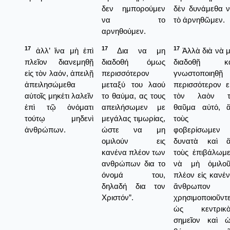
δεν ημπορούμεν
δὲν δυνάμεθα 
να το
τὸ ἀρνηθῶμεν.
αρνηθούμεν.
17
17
17
ἀλλ’ ἵνα μὴ ἐπὶ
Δια να μη
Ἀλλὰ διὰ νὰ 
πλεῖον διανεμηθῇ
διαδοθή όμως
διαδοθῇ κα
εἰς τὸν λαόν, ἀπειλῇ
περισσότερον
γνωστοποιηθῇ
ἀπειλησώμεθα
μεταξύ του λαού
περισσότερον ε
αὐτοῖς μηκέτι λαλεῖν
το θαύμα, ας τους
τὸν λαὸν τ
ἐπὶ τῷ ὀνόματι
απειλήσωμεν με
θαῦμα αὐτό, 
τούτῳ μηδενὶ
μεγάλας τιμωρίας,
τοὺς
ἀνθρώπων.
ώστε να μη
φοβερίσωμεν
ομιλούν εις
δυνατὰ καὶ ἂ
κανένα πλέον των
τοὺς ἐπιβάλωμ
ανθρώπων δια το
νὰ μὴ ὁμιλοῦ
όνομά του,
πλέον εἰς κανέ
δηλαδή δια τον
ἄνθρωπον
Χριστόν”.
χρησιμοποιοῦντ
ὡς κεντρικὸ
σημεῖον καὶ 