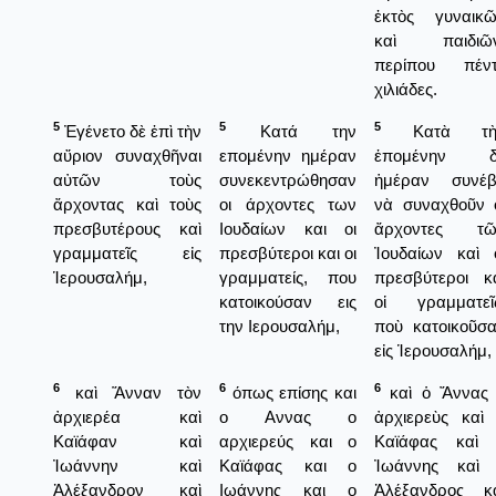
ἐκτὸς γυναικ
καὶ παιδιῶν
περίπου πέντ
χιλιάδες.
5
5
5
Ἐγένετο δὲ ἐπὶ τὴν
Κατά την
Κατὰ τὴ
αὔριον συναχθῆναι
επομένην ημέραν
ἑπομένην δ
αὐτῶν τοὺς
συνεκεντρώθησαν
ἡμέραν συνέβ
ἄρχοντας καὶ τοὺς
οι άρχοντες των
νὰ συναχθοῦν 
πρεσβυτέρους καὶ
Ιουδαίων και οι
ἄρχοντες τῶ
γραμματεῖς εἰς
πρεσβύτεροι και οι
Ἰουδαίων καὶ 
Ἱερουσαλήμ,
γραμματείς, που
πρεσβύτεροι κ
κατοικούσαν εις
οἱ γραμματεῖ
την Ιερουσαλήμ,
ποὺ κατοικοῦσ
εἰς Ἱερουσαλήμ,
6
6
6
καὶ Ἅνναν τὸν
όπως επίσης και
καὶ ὁ Ἄννας
ἀρχιερέα καὶ
ο Αννας ο
ἀρχιερεὺς καὶ
Καϊάφαν καὶ
αρχιερεύς και ο
Καϊάφας καὶ 
Ἰωάννην καὶ
Καϊάφας και ο
Ἰωάννης καὶ 
Ἀλέξανδρον καὶ
Ιωάννης και ο
Ἀλέξανδρος κ