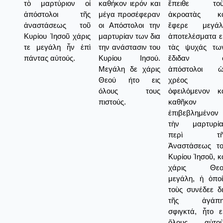
τὸ μαρτύριον οἱ
καθήκον ιερόν και
ἔπειθε τοὺ
ἀπόστολοι τῆς
μέγα προσέφεραν
ἀκροατὰς κα
ἀναστάσεως τοῦ
οι Απόστολοι την
ἔφερε μεγάλ
Κυρίου Ἰησοῦ χάρις
μαρτυρίαν των δια
ἀποτελέσματα ε
τε μεγάλη ἦν ἐπὶ
την ανάστασιν του
τὰς ψυχάς τω
πάντας αὐτούς.
Κυρίου Ιησού.
ἔδιδαν ο
Μεγάλη δε χάρις
ἀπόστολοι ὡ
Θεού ήτο εις
χρέος
όλους τους
ὀφειλόμενον κ
πιστούς.
καθῆκον
ἐπιβεβλημένον
τὴν μαρτυρία
περὶ τῆ
Ἀναστάσεως τ
Κυρίου Ἰησοῦ, κ
χάρις Θεο
μεγάλη, ἡ ὁπο
τοὺς συνέδεε δ
τῆς ἀγάπη
σφιγκτά, ἦτο ε
ὅλους αὐτοὺ