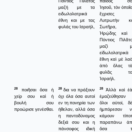
Ποντιος Πιλάτος
παιδός σο
μαζή με τα
Ἰησοῦ, τὸν ὁποῖ
ειδωλολατρικά
ἔχρισες
έθνη και με τας
Λυτρωτὴν κα
φυλάς του Ισραήλ,
Σωτῆρα, 
Ἡρῴδης καὶ 
Πόντιος Πιλᾶτ
μαζὶ μ
εἰδωλολατρικὰ
ἔθνη καὶ μὲ λα
ἀπὸ ὅλας τὰ
φυλᾶς το
Ἰσραήλ.
28
28
28
ποιῆσαι ὅσα ἡ
δια να πράξουν
Ἀλλὰ καὶ ἐ
χείρ σου καὶ ἡ
όχι όλα όσα αυτοί
ἐμαζεύθησαν
βουλή σου
εν τη πονηρία των
ὅλοι αὐτοί, δ
προώρισε γενέσθαι.
ήθελαν, αλλά όσα
ἠμπόρεσαν ν
η παντοδύναμος
κάμουν τίποτ
δεξιά σου και η
παραπάνω ἀπ
πάνσοφος ιδική
ὅσα τ