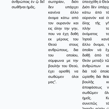
ἀνθρώποις ἐν ᾧ δεῖ
σωτηρίαν, διότι
ὑπεσχέθη ὁ Θεό
σωθῆναι ἡμᾶς.
δεν υπάρχει
Διότι δὲν ὑπάρχ
κανένα άλλο
κάτω ἀπὸ τὸ
όνομα κάτω από
οὐρανὸν καὶ ἐ
τον ουρανόν και
ὅλης τῆς γῆ
εις όλην την γην,
πλὴν το
που να έχη δοθή
ὀνόματος το
εκ μέρους του
Ἰησοῦ κανὲ
Θεού στους
ἄλλο ὄνομα, 
ανθρώπους, δια
ὁποῖον νὰ ἔχ
του οποίου,
δοθῇ ἀπὸ τὸ
σύμφωνα με την
Θεὸν μεταξὺ τ
βουλήν του Θεού,
ἀνθρώπων κα
έχει ορισθή να
διὰ τοῦ ὁποί
σωθώμεν όλοι
ὡρίσθη διὰ θεί
μας”.
βουλῆς κα
ἀποφάσεως ν
σωθῶμεν ὅλο
ἡμεῖς. Κα
συνεπῶς τὸ
Ἰησοῦν αὐτὸν 