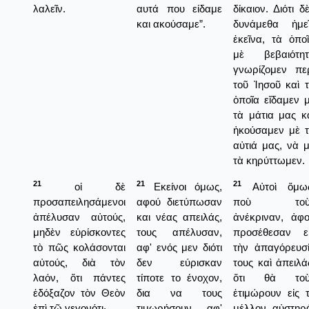
λαλεῖν.
αυτά που είδαμε
δίκαιον. Διότι δ
και ακούσαμε”.
δυνάμεθα ἡμε
ἐκεῖνα, τὰ ὁπο
μὲ βεβαιότητ
γνωρίζομεν πε
τοῦ Ἰησοῦ καὶ 
ὁποῖα εἴδαμεν 
τὰ μάτια μας κ
ἠκούσαμεν μὲ 
αὐτιά μας, νὰ 
τὰ κηρύττωμεν.
21
21
21
οἱ δὲ
Εκείνοι όμως,
Αὐτοὶ ὅμως
προσαπειλησάμενοι
αφού διετύπωσαν
ποὺ τοὺ
ἀπέλυσαν αὐτούς,
και νέας απειλάς,
ἀνέκριναν, ἀφ
μηδὲν εὑρίσκοντες
τους απέλυσαν,
προσέθεσαν ε
τὸ πῶς κολάσονται
αφ' ενός μεν διότι
τὴν ἀπαγόρευσ
αὐτούς, διὰ τὸν
δεν εύρισκαν
τους καὶ ἀπειλά
λαόν, ὅτι πάντες
τίποτε το ένοχον,
ὅτι θὰ τοὺ
ἐδόξαζον τὸν Θεὸν
δια να τους
ἐτιμώρουν εἰς 
ἐπὶ τῷ γεγονότι·
τιμωρήσουν, αφ'
μέλλον αὐστηρ