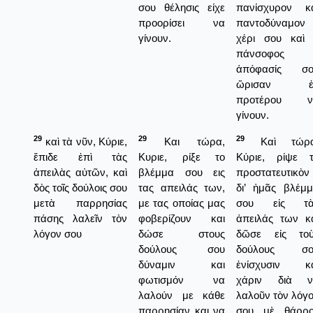
σου θέλησις είχε
πανίσχυρον κ
προορίσει να
παντοδύναμον
γίνουν.
χέρι σου καὶ
πάνσοφος
ἀπόφασίς σο
ὥρισαν ἐ
προτέρου ν
γίνουν.
29
29
29
καὶ τὰ νῦν, Κύριε,
Και τώρα,
Καὶ τώρα
ἔπιδε ἐπὶ τὰς
Κυριε, ρίξε το
Κύριε, ρίψε 
ἀπειλὰς αὐτῶν, καὶ
βλέμμα σου εις
προστατευτικὸν
δὸς τοῖς δούλοις σου
τας απειλάς των,
δι’ ἡμᾶς βλέμ
μετὰ παρρησίας
με τας οποίας μας
σου εἰς τὰ
πάσης λαλεῖν τὸν
φοβερίζουν και
ἀπειλάς των κ
λόγον σου
δώσε στους
δῶσε εἰς τοὺ
δούλους σου
δούλους σο
δύναμιν και
ἐνίσχυσιν κα
φωτισμόν να
χάριν διὰ ν
λαλούν με κάθε
λαλοῦν τὸν λόγ
παρρησίαν και να
σου μὲ θάρρο