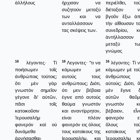
ἀλλήλους
ήρχισαν να
περιέλθει, το
συζητούν μεταξύ
διέταξαν ν
των και να
βγοῦν ἔξω ἀπ
ανταλλάσσουν
τὴν αἴθουσαν τ
τας σκέψεις των.
συνεδρίου, κ
ἀντήλλασσον
μεταξύ τω
γνώμας
16
16
16
λέγοντες· Τί
Λεγοντες· “τι να
λέγοντες· Τί 
ποιήσωμεν τοῖς
κάμωμεν με
κάμωμεν μὲ το
ἀνθρώποις τούτοις;
αυτούς τους
ἀνθρώπους
ὅτι μὲν γὰρ
ανθρώπους; Διότι,
αὐτούς; Διότι, ὅ
γνωστὸν σημεῖον
ότι μεν βέβαια
μὲν ἔγινε δι
γέγονε δι’ αὐτῶν,
έγινε από αυτούς
αὐτῶν θαῦμ
πᾶσι τοῖς
θαύμα γνωστόν
γνωστὸν κα
κατοικοῦσιν
και αναντίρρητον,
βέβαιον, εἶν
Ἱερουσαλὴμ
είναι πλέον
φανερὸν εἰ
φανερόν καὶ οὐ
φανερόν εις όλους
ὅλους τοὺ
δυνάμεθα
τους κατοίκους της
κατοίκους τῆ
ἀρνήσασθαι·
Ιερουσαλήμ, και
Ἱερουσαλὴμ κ