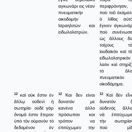
αγκωνάρι εις νέαν
περιφρόνησιν,
πνευματικήν
ποὺ τοῦ ἐκάματ
οικοδομήν
ὁ λίθος αὐτὸ
Ισραηλιτών και
ἔγινεν ἀγκωνάρ
ειδωλολατρών.
ποὺ συνένωσε
ὡς ἄλλους δύ
τοίχους τὸ
ἰουδαϊκὸν καὶ τ
εἰδωλολατρικὸν
λαὸν καὶ στηρίζ
τὸ ὅλο
πνευματικὸν
οἰκοδόμημα.
12
12
12
καὶ οὐκ ἔστιν ἐν
Και δεν είναι
Καὶ δὲν εἶν
ἄλλῳ οὐδενὶ ἡ
δυνατόν με
δυνατὸν δι
σωτηρία· οὐδὲ γὰρ
κανένα άλλο
οὐδενὸς ἅλλο
ὄνομά ἐστιν ἕτερον
πρόσωπον και
νὰ ἐπιτύχωμε
ὑπὸ τὸν οὐρανὸν τὸ
τρόπον να
τὴν σωτηρίαν
δεδομένον ἐν
επιτύχωμεν την
ποὺ μᾶ