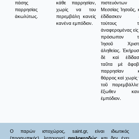
πάσης
κάθε παρρησίαν,
πιστευόντων
παρρησίας
χωρίς να του
Μεσσίας Ἰησοῦς, 
ἀκωλύτως.
περεμβάλη κανείς
ἐδίδασκεν ε
κανένα εμπόδιον.
τούτους τ
ἀναφερομένας εἰς
πρόσωπον τ
Ἰησοῦ Χριστ
ἀληθείας. Ἐκήρυ
δὲ καὶ ἐδίδασ
ταῦτα μὲ ἄφοβ
παρρησίαν κ
θάρρος καὶ χωρὶς
τοῦ παρεμβάλλετ
ἔξωθεν καν
ἐμπόδιον.
Ο παρών ιστοχώρος, saint.gr, είναι ιδιωτικός
(προσωπικός), λειτουργεί
αφιλοκερδώς
και δεν έχει