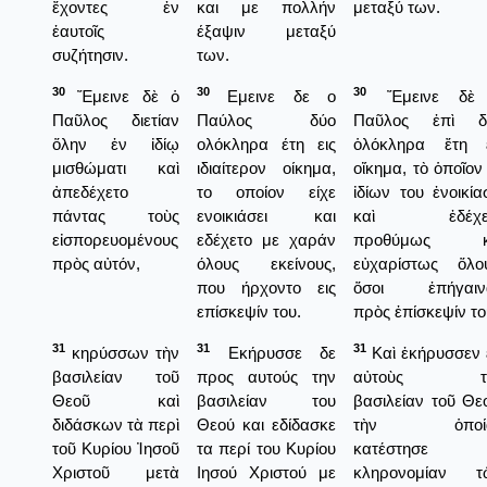
ἔχοντες ἐν
και με πολλήν
μεταξύ των.
ἑαυτοῖς
έξαψιν μεταξύ
συζήτησιν.
των.
30
30
30
Ἔμεινε δὲ ὁ
Εμεινε δε ο
Ἔμεινε δὲ
Παῦλος διετίαν
Παύλος δύο
Παῦλος ἐπὶ δ
ὅλην ἐν ἰδίῳ
ολόκληρα έτη εις
ὁλόκληρα ἔτη ε
μισθώματι καὶ
ιδιαίτερον οίκημα,
οἴκημα, τὸ ὁποῖον
ἀπεδέχετο
το οποίον είχε
ἰδίων του ἐνοικία
πάντας τοὺς
ενοικιάσει και
καὶ ἐδέχε
εἰσπορευομένους
εδέχετο με χαράν
προθύμως κ
πρὸς αὐτόν,
όλους εκείνους,
εὐχαρίστως ὅλου
που ήρχοντο εις
ὅσοι ἐπήγαιν
επίσκεψίν του.
πρὸς ἐπίσκεψίν το
31
31
31
κηρύσσων τὴν
Εκήρυσσε δε
Καὶ ἐκήρυσσεν 
βασιλείαν τοῦ
προς αυτούς την
αὐτοὺς τ
Θεοῦ καὶ
βασιλείαν του
βασιλείαν τοῦ Θε
διδάσκων τὰ περὶ
Θεού και εδίδασκε
τὴν ὁποί
τοῦ Κυρίου Ἰησοῦ
τα περί του Κυρίου
κατέστησε
Χριστοῦ μετὰ
Ιησού Χριστού με
κληρονομίαν τ