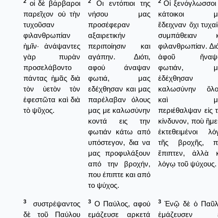
2
2
2
οἱ δὲ βάρβαροι
Οι εντόπιοι της
Οἱ ξενόγλωσσοι
παρεῖχον οὐ τὴν
νήσου μας
κάτοικοι μ
τυχοῦσαν
προσέφεραν
ἔδειχναν ὄχι τυχα
φιλανθρωπίαν
αξαιρετικήν
συμπάθειαν κ
ἡμῖν· ἀνάψαντες
περιποίησιν και
φιλανθρωπίαν. Διό
γὰρ πυρὰν
αγάπην. Διότι,
ἀφοῦ ἤναψ
προσελάβοντο
αφού άναψαν
φωτιάν, μ
πάντας ἡμᾶς διὰ
φωτιά, μας
ἐδέχθησαν 
τὸν ὑετὸν τὸν
εδέχθησαν και μας
καλωσύνην ὅλο
ἐφεστῶτα καὶ διὰ
παρέλαβαν όλους
καὶ μᾶ
τὸ ψῦχος.
μας με καλωσύνην
περιέθαλψαν εἰς 
κοντά εις την
κίνδυνον, ποὺ ἢμ
φωτιάν κάτω από
ἐκτεθειμένοι λό
υπόστεγον, δια να
τῆς βροχῆς, π
μας προφυλάξουν
ἔπιπτεν, ἀλλὰ κ
από την βροχήν,
λόγῳ τοῦ ψύχους.
που έπιπτε και από
το ψύχος.
3
3
3
συστρέψαντος
Ο Παύλος, αφού
Ἐνῷ δὲ ὁ Παῦλ
δὲ τοῦ Παύλου
εμάζευσε αρκετά
ἐμάζευσεν ε