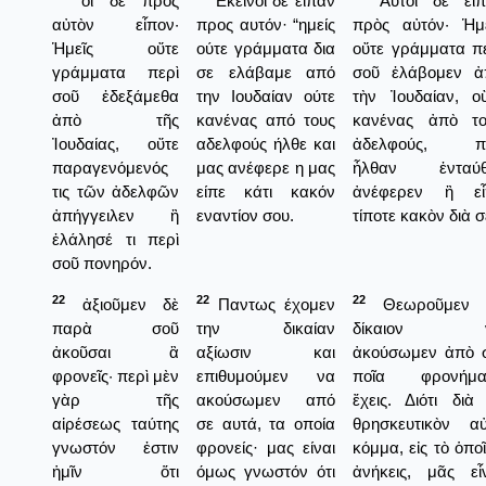
οἱ δὲ πρὸς
Εκείνοι δε είπαν
Αὐτοὶ δὲ εἶπ
αὐτὸν εἶπον·
προς αυτόν· “ημείς
πρὸς αὐτόν· Ἡμε
Ἡμεῖς οὔτε
ούτε γράμματα δια
οὔτε γράμματα π
γράμματα περὶ
σε ελάβαμε από
σοῦ ἐλάβομεν ἀ
σοῦ ἐδεξάμεθα
την Ιουδαίαν ούτε
τὴν Ἰουδαίαν, ο
ἀπὸ τῆς
κανένας από τους
κανένας ἀπὸ το
Ἰουδαίας, οὔτε
αδελφούς ήλθε και
ἀδελφούς, π
παραγενόμενός
μας ανέφερε η μας
ἦλθαν ἐνταύθ
τις τῶν ἀδελφῶν
είπε κάτι κακόν
ἀνέφερεν ἢ εἶ
ἀπήγγειλεν ἢ
εναντίον σου.
τίποτε κακὸν διὰ σ
ἐλάλησέ τι περὶ
σοῦ πονηρόν.
22
22
22
ἀξιοῦμεν δὲ
Παντως έχομεν
Θεωροῦμεν 
παρὰ σοῦ
την δικαίαν
δίκαιον 
ἀκοῦσαι ἃ
αξίωσιν και
ἀκούσωμεν ἀπὸ σ
φρονεῖς· περὶ μὲν
επιθυμούμεν να
ποῖα φρονήμα
γὰρ τῆς
ακούσωμεν από
ἔχεις. Διότι διὰ
αἱρέσεως ταύτης
σε αυτά, τα οποία
θρησκευτικὸν αὐ
γνωστόν ἐστιν
φρονείς· μας είναι
κόμμα, εἰς τὸ ὁπο
ἡμῖν ὅτι
όμως γνωστόν ότι
ἀνήκεις, μᾶς εἶ