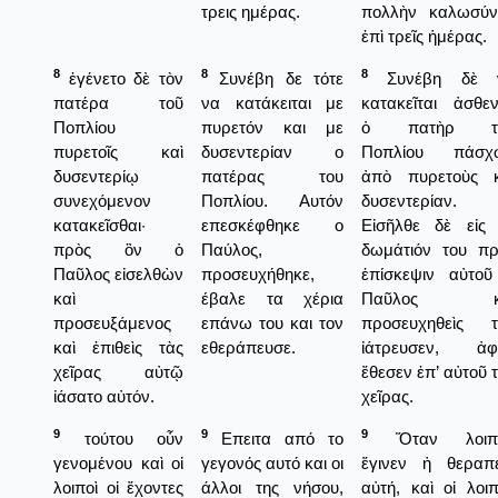
τρεις ημέρας.
πολλὴν καλωσύν
ἐπὶ τρεῖς ἡμέρας.
8
8
8
ἐγένετο δὲ τὸν
Συνέβη δε τότε
Συνέβη δὲ 
πατέρα τοῦ
να κατάκειται με
κατακεῖται ἀσθε
Ποπλίου
πυρετόν και με
ὁ πατὴρ τ
πυρετοῖς καὶ
δυσεντερίαν ο
Ποπλίου πάσχ
δυσεντερίῳ
πατέρας του
ἀπὸ πυρετοὺς κ
συνεχόμενον
Ποπλίου. Αυτόν
δυσεντερίαν.
κατακεῖσθαι·
επεσκέφθηκε ο
Εἰσῆλθε δὲ εἰς 
πρὸς ὃν ὁ
Παύλος,
δωμάτιόν του πρ
Παῦλος εἰσελθὼν
προσευχήθηκε,
ἐπίσκεψιν αὐτοῦ
καὶ
έβαλε τα χέρια
Παῦλος κ
προσευξάμενος
επάνω του και τον
προσευχηθεὶς τ
καὶ ἐπιθεὶς τὰς
εθεράπευσε.
ἰάτρευσεν, ἀφ
χεῖρας αὐτῷ
ἔθεσεν ἐπ’ αὐτοῦ 
ἰάσατο αὐτόν.
χεῖρας.
9
9
9
τούτου οὖν
Επειτα από το
Ὅταν λοιπ
γενομένου καὶ οἱ
γεγονός αυτό και οι
ἔγινεν ἡ θεραπε
λοιποὶ οἱ ἔχοντες
άλλοι της νήσου,
αὐτή, καὶ οἱ λοιπ