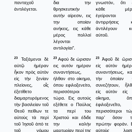
πανταχοῦ
δια την
γνωστόν, ὅτι ε
ἀντιλέγεται.
θρησκευτικήν
κάθε μέρ
αυτήν αίρεσιν, εις
ἐγείρονται
την οποίαν
ἀντιρρήσεις κ
ανήκεις, εις κάθε
ἀντιλέγουν κα
μέρος πολλαί
αὐτοῦ.
λέγονται
αντιλογίαι”.
23
23
23
Ταξάμενοι δὲ
Αφού δε ώρισαν
Ἀφοῦ δὲ ὥρισ
αὐτῷ ἡμέραν
εις αυτόν ημέραν
εἰς αὐτὸν ἡμέρ
ἧκον πρὸς αὐτὸν
συναντήσεως,
συναντήσεως, κα
εἰς τὴν ξενίαν
ήλθαν στο οίκημα,
τὴν ὁποίαν 
πλείονες, οἷς
όπου εφιλοξενείτο,
συνεζήτουν, ἦλθ
ἐξετίθετο
περισσότεροι
εἰς αὐτὸν εἰς 
διαμαρτυρόμενος
τώρα. Εις αυτούς
οἴκημα, ὅπ
τὴν βασιλείαν τοῦ
εξέθετε ο Παύλος
ἐφιλοξενεῖτο,
Θεοῦ πείθων τε
τα περί του
περισσότεροι τώ
αὐτοὺς τὰ περὶ
Χριστού και έδιδε
παρ’ ὅσον τ
τοῦ Ἰησοῦ ἀπό τε
την καλήν
πρώτην φοράν. Ε
τοῦ νόμου
μαρτυρίαν περί της
αὐτοὺς λοιπ