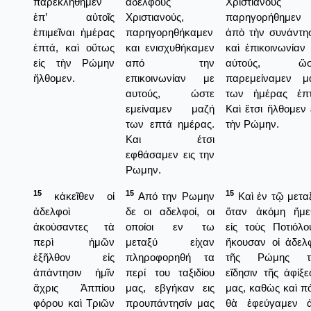
παρεκλήθημεν
αδελφούς
Χριστιανοὺς
ἐπ’ αὐτοῖς
Χριστιανούς,
παρηγορήθημεν
ἐπιμεῖναι ἡμέρας
παρηγορηθήκαμεν
ἀπὸ τὴν συνάντη
ἑπτά, καὶ οὕτως
και ενισχυθήκαμεν
καὶ ἐπικοινωνίαν
εἰς τὴν Ρώμην
από την
αὐτούς, ὥσ
ἤλθομεν.
επικοινωνίαν με
παρεμείναμεν μα
αυτούς, ώστε
των ἡμέρας ἑπτ
εμείναμεν μαζή
Καὶ ἔτσι ἤλθομεν 
των επτά ημέρας.
τὴν Ρώμην.
Και έτσι
εφθάσαμεν εις την
Ρωμην.
15
15
15
κἀκεῖθεν οἱ
Από την Ρωμην
Καὶ ἐν τῷ μετα
ἀδελφοὶ
δε οι αδελφοί, οι
ὅταν ἀκόμη ἤμε
ἀκούσαντες τὰ
οποίοι εν τω
εἰς τοὺς Ποτιόλο
περὶ ἡμῶν
μεταξύ είχαν
ἤκουσαν οἱ ἀδελ
ἐξῆλθον εἰς
πληροφορηθή τα
τῆς Ρώμης τ
ἀπάντησιν ἡμῖν
περί του ταξιδίου
εἴδησιν τῆς ἀφίξ
ἄχρις Ἀππίου
μας, εβγήκαν εις
μας, καθὼς καὶ π
φόρου καὶ Τριῶν
προυπάντησίν μας
θὰ ἐφεύγαμεν ἀ