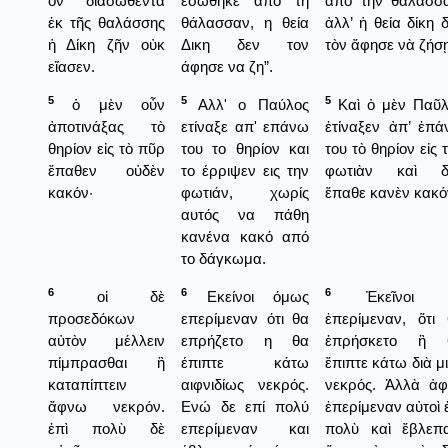
ὃν διασωθέντα
εσώθηκε από τη
ἀπὸ τὴν θάλασσα
ἐκ τῆς θαλάσσης
θάλασσαν, η θεία
ἀλλ’ ἡ θεία δίκη 
ἡ Δίκη ζῆν οὐκ
Δικη δεν τον
τὸν ἄφησε νὰ ζήσῃ
εἴασεν.
άφησε να ζη”.
5
5
5
ὁ μὲν οὖν
Αλλ' ο Παύλος
Καὶ ὁ μὲν Παῦλ
ἀποτινάξας τὸ
ετίναξε απ' επάνω
ἐτίναξεν ἀπ’ ἐπ
θηρίον εἰς τὸ πῦρ
του το θηρίον και
του τὸ θηρίον εἰς 
ἔπαθεν οὐδὲν
το έρριψεν εις την
φωτιὰν καὶ δ
κακόν·
φωτιάν, χωρίς
ἔπαθε κανὲν κακό
αυτός να πάθη
κανένα κακό από
το δάγκωμα.
6
6
6
οἱ δὲ
Εκείνοι όμως
Ἐκεῖνοι 
προσεδόκων
επερίμεναν ότι θα
ἐπερίμεναν, ὅτι
αὐτὸν μέλλειν
επρήζετο η θα
ἐπρήσκετο ἢ 
πίμπρασθαι ἢ
έπιπτε κάτω
ἔπιπτε κάτω διὰ μ
καταπίπτειν
αιφνιδίως νεκρός.
νεκρός. Ἀλλὰ ἀφ
ἄφνω νεκρόν.
Ενώ δε επί πολύ
ἐπερίμεναν αὐτοὶ 
ἐπὶ πολὺ δὲ
επερίμεναν και
πολὺ καὶ ἔβλεπα