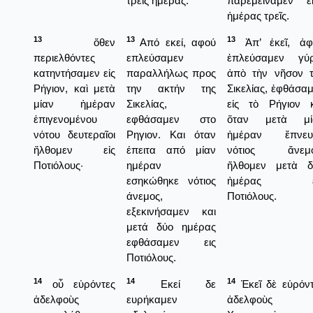
τρεις ημέρας.
παρεμείναμεν ἐκ
ἡμέρας τρεῖς.
13
13
13
ὅθεν
Από εκεί, αφού
Ἀπ’ ἐκεῖ, ἀφ
περιελθόντες
επλεύσαμεν
ἐπλεύσαμεν γύ
κατηντήσαμεν εἰς
παραλλήλως προς
ἀπὸ τὴν νῆσον τ
Ρήγιον, καὶ μετὰ
την ακτήν της
Σικελίας, ἐφθάσα
μίαν ἡμέραν
Σικελίας,
εἰς τὸ Ρήγιον κ
ἐπιγενομένου
εφθάσαμεν στο
ὅταν μετὰ μί
νότου δευτεραῖοι
Ρηγιον. Και όταν
ἡμέραν ἔπνευ
ἤλθομεν εἰς
έπειτα από μίαν
νότιος ἄνεμο
Ποτιόλους·
ημέραν
ἤλθομεν μετὰ δ
εσηκώθηκε νότιος
ἡμέρας ε
άνεμος,
Ποτιόλους.
εξεκινήσαμεν και
μετά δύο ημέρας
εφθάσαμεν εις
Ποτιόλους.
14
14
14
οὗ εὑρόντες
Εκεί δε
Ἐκεῖ δὲ εὑρόν
ἀδελφοὺς
ευρήκαμεν
ἀδελφοὺς