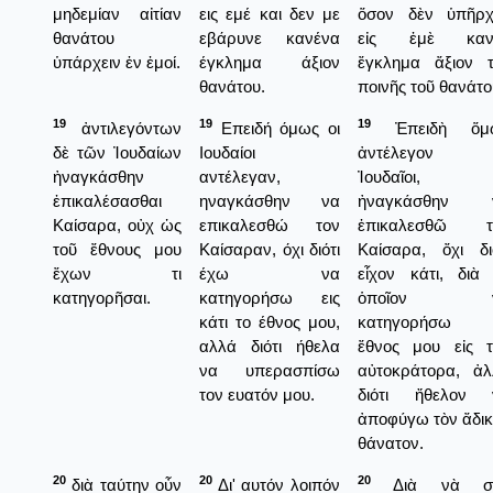
μηδεμίαν αἰτίαν
εις εμέ και δεν με
ὅσον δὲν ὑπῆρχ
θανάτου
εβάρυνε κανένα
εἰς ἐμὲ καν
ὑπάρχειν ἐν ἐμοί.
έγκλημα άξιον
ἔγκλημα ἄξιον τ
θανάτου.
ποινῆς τοῦ θανάτο
19
19
19
ἀντιλεγόντων
Επειδή όμως οι
Ἐπειδὴ ὅμ
δὲ τῶν Ἰουδαίων
Ιουδαίοι
ἀντέλεγον 
ἠναγκάσθην
αντέλεγαν,
Ἰουδαῖοι,
ἐπικαλέσασθαι
ηναγκάσθην να
ἠναγκάσθην 
Καίσαρα, οὐχ ὡς
επικαλεσθώ τον
ἐπικαλεσθῶ τ
τοῦ ἔθνους μου
Καίσαραν, όχι διότι
Καίσαρα, ὄχι δι
ἔχων τι
έχω να
εἶχον κάτι, διὰ
κατηγορῆσαι.
κατηγορήσω εις
ὁποῖον 
κάτι το έθνος μου,
κατηγορήσω 
αλλά διότι ήθελα
ἔθνος μου εἰς τ
να υπερασπίσω
αὐτοκράτορα, ἀλ
τον ευατόν μου.
διότι ἤθελον 
ἀποφύγω τὸν ἄδι
θάνατον.
20
20
20
διὰ ταύτην οὖν
Δι' αυτόν λοιπόν
Διὰ νὰ σ