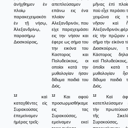
ἀνήχθημεν ἐν
απεπλεύσαμεν
μῆνας ἐπὶ πλοίο
πλοίῳ
επάνω εις ένα
ποὺ εἶχε περάσει 
παρακεχειμακότι
πλοίον
χειμῶνα εἰς τ
ἐν τῇ νήσῳ,
Αλεξανδρινόν, που
νῆσον καὶ ἦ
Ἀλεξανδρίνῳ,
είχε παραχειμάσει
Ἀλεξανδρινόν,φέ
παρασήμῳ
εις την νήσον και
εἰς τὴν πρῷραν 
Διοσκούροις,
έφερε ως σήμα του
σῆμα τὴν εἰκόνα 
την εικόνα του
Διοσκούρων, τ
Καστορος και
Κάστορος δηλα
Πολυδεύκους, οι
καὶ Πολυδεύκους,
οποίοι κατά την
ὁποῖοι κατὰ τ
μυθολογίαν ήσαν
μυθολογίαν ἦσ
δίδυμα παιδιά του
δίδυμα παιδιὰ τ
Διός.
Διός.
12
12
12
καὶ
Και αφού
Καὶ ἀφ
καταχθέντες εἰς
προσωρμισθήκαμε
κατεπλεύσαμεν ε
Συρακούσας
εις τας
τὴν πρωτεύουσ
ἐπεμείναμεν
Συρακούσας,
τῆς Σικελί
ἡμέρας τρεῖς·
εμείναμεν εκεί
Συρακούσας,