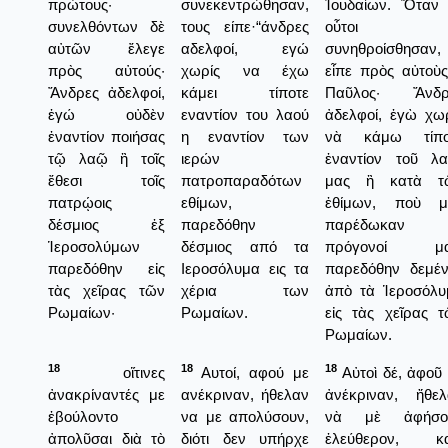
πρώτους·
συνεκεντρώθησαν,
Ἰουδαίων. Ὅταν 
συνελθόντων δὲ
τους είπε·“άνδρες
οὗτοι
αὐτῶν ἔλεγε
αδελφοί, εγώ
συνηθροίσθησαν,
πρὸς αὐτούς·
χωρίς να έχω
εἶπε πρὸς αὐτοὺ
Ἄνδρες ἀδελφοί,
κάμει τίποτε
Παῦλος· Ἄνδρ
ἐγώ οὐδὲν
εναντίον του λαού
ἀδελφοί, ἐγὼ χω
ἐναντίον ποιήσας
η εναντίον των
νὰ κάμω τίπο
τῷ λαῷ ἢ τοῖς
ιερών
ἐναντίον τοῦ λα
ἔθεσι τοῖς
πατροπαραδότων
μας ἢ κατὰ τ
πατρῴοις
εθίμων,
ἐθίμων, ποὺ μ
δέσμιος ἐξ
παρεδόθην
παρέδωκαν 
Ἱεροσολύμων
δέσμιος από τα
πρόγονοί μα
παρεδόθην εἰς
Ιεροσόλυμα εις τα
παρεδόθην δεμέν
τὰς χεῖρας τῶν
χέρια των
ἀπὸ τὰ Ἱεροσόλυ
Ρωμαίων·
Ρωμαίων.
εἰς τὰς χεῖρας 
Ρωμαίων.
18
18
18
οἵτινες
Αυτοί, αφού με
Αὐτοὶ δέ, ἀφοῦ
ἀνακρίναντές με
ανέκριναν, ήθελαν
ἀνέκριναν, ἤθελ
ἐβούλοντο
να με απολύσουν,
νὰ μὲ ἀφήσο
ἀπολῦσαι διὰ τὸ
διότι δεν υπήρχε
ἐλεύθερον, κα