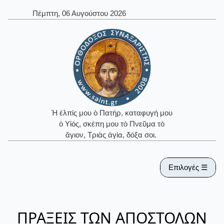
Πέμπτη, 06 Αυγούστου 2026
Ἡ ἐλπίς μου ὁ Πατήρ, καταφυγή μου
ὁ Υἱός, σκέπη μου τὸ Πνεῦμα τὸ
ἅγιον, Τριὰς ἁγία, δόξα σοι.
Επιλογές ☰
ΠΡΑΞΕΙΣ ΤΩΝ ΑΠΟΣΤΟΛΩΝ