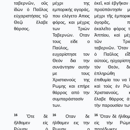
ταβερνῶν, οὓς
μέχρι της
ἐκεῖ, καὶ ἐβγῆκαν 
ἰδὼν ὁ Παῦλος
εμπορικής αγοράς,
προϋπάντησίν μ
εὐχαριστήσας τῷ
που ελέγετο Απιος
μέχρι τῆς ἐμπορι
Θεῷ ἔλαβε
φόρος, και μέχρις
ἀγορᾶς, π
θάρσος.
των Τριών
ἐκαλεῖτο φόρος 
Ταβερνών. Οταν
Ἀππίου, καὶ μέχ
τους είδε ο
τῶν Τρι
Παύλος,
ταβερνῶν. Ὅταν 
ευχαρίστησε τον
ὁ Παῦλος εἶδ
Θεόν δια την
αὐτούς, ηὐχαρίστ
συνάντησιν αυτήν
τὸν Θεόν, διό
με τους
ἐπληρώθη
Χριστιανούς της
ἐπιθυμία του να 
Ρωμης και επήρε
καὶ τοὺς ἐν Ρώ
θάρρος από την
Χριστιανούς, κ
συμπαράστασίν
ἔλαβε θάρρος ἀ
των.
τὴν παρουσίαν τω
16
16
16
Ὅτε δὲ
Οταν δε
Ὅταν δὲ ἤλθομ
ἤλθομεν εἰς
ήλθαμεν εις την
εἰς τὴν Ρώμη
Ρώμην, ὁ
Ρωμην, ο
παρέδωκεν