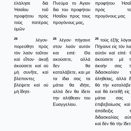
ἐλάλησε διὰ
Πνεύμα το Αγιον
προφήτου Ἡσαΐ
Ἡσαΐου τοῦ
δια του προφήτου
πρὸς το
προφήτου πρὸς
Ησαΐου προς τους
προγόνους μας
τοὺς πατέρας
προγόνους μας,
ὑμῶν
26
26
26
λέγον·
λέγον· πήγαινε
τοὺς ἑξῆς λόγο
πορεύθητι πρὸς
στον λαόν αυτόν
Πήγαινε εἱς τὸν λ
τὸν λαὸν τοῦτον
και ειπέ· Θα
αὐτὸν καὶ εἰπέ·
καὶ εἶπον· ἀκοῇ
ακούσετε, αλλά
ἀκούσετε μὲ τ
ἀκούσετε καὶ οὐ
δεν θα
ἀκοήν σας τ
μὴ συνῆτε, καὶ
καταλάβετε, και με
διδασκαλίαν τ
βλέποντες
τα ίδια σας τα
ἀληθείας, ἀλλὰ 
βλέψετε καὶ οὐ
μάτια θα ιδήτε,
θὰ τὴν καταλάβε
μὴ ἴδητε·
αλλά δεν θα ίδετε
καὶ θὰ ἐκτεθῇ εἰς
την αλήθειαν του
μάτια σας
Ευαγγελίου.
ἐπιβεβαίωσις κα
ἀπόδειξις τ
διδασκαλίας αὐτ
καὶ δὲν θὰ τὴν ἴδετ