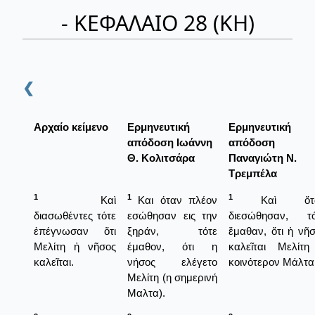
- ΚΕΦΑΛΑΙΟ 28 (ΚΗ)
❮
Αρχαίο κείμενο
Ερμηνευτική
Ερμηνευτική
απόδοση Ιωάννη
απόδοση
Θ. Κολιτσάρα
Παναγιώτη Ν.
Τρεμπέλα
1
1
1
Καὶ
Και όταν πλέον
Καὶ ὅτα
διασωθέντες τότε
εσώθησαν εις την
διεσώθησαν, τό
ἐπέγνωσαν ὅτι
ξηράν, τότε
ἔμαθαν, ὅτι ἡ νῆ
Μελίτη ἡ νῆσος
έμαθον, ότι η
καλεῖται Μελίτη
καλεῖται.
νήσος ελέγετο
κοινότερον Μάλτα
Μελίτη (η σημερινή
Μαλτα).