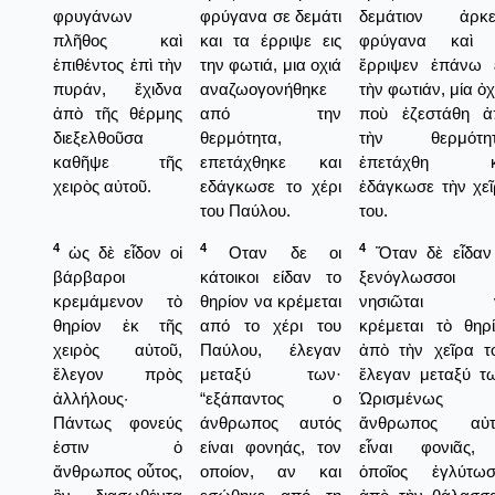
φρυγάνων
φρύγανα σε δεμάτι
δεμάτιον ἀρκε
πλῆθος καὶ
και τα έρριψε εις
φρύγανα καὶ 
ἐπιθέντος ἐπὶ τὴν
την φωτιά, μια οχιά
ἔρριψεν ἐπάνω ε
πυράν, ἔχιδνα
αναζωογονήθηκε
τὴν φωτιάν, μία ὀχ
ἀπὸ τῆς θέρμης
από την
ποὺ ἐζεστάθη ἀ
διεξελθοῦσα
θερμότητα,
τὴν θερμότητ
καθῆψε τῆς
επετάχθηκε και
ἐπετάχθη κ
χειρὸς αὐτοῦ.
εδάγκωσε το χέρι
ἐδάγκωσε τὴν χε
του Παύλου.
του.
4
4
4
ὡς δὲ εἶδον οἱ
Οταν δε οι
Ὅταν δὲ εἶδαν 
βάρβαροι
κάτοικοι είδαν το
ξενόγλωσσοι
κρεμάμενον τὸ
θηρίον να κρέμεται
νησιῶται 
θηρίον ἐκ τῆς
από το χέρι του
κρέμεται τὸ θηρ
χειρὸς αὐτοῦ,
Παύλου, έλεγαν
ἀπὸ τὴν χεῖρα τ
ἔλεγον πρὸς
μεταξύ των·
ἔλεγαν μεταξύ τ
ἀλλήλους·
“εξάπαντος ο
Ὡρισμένως
Πάντως φονεύς
άνθρωπος αυτός
ἄνθρωπος αὐτ
ἐστιν ὁ
είναι φονηάς, τον
εἶναι φονιᾶς,
ἄνθρωπος οὗτος,
οποίον, αν και
ὁποῖος ἐγλύτωσ