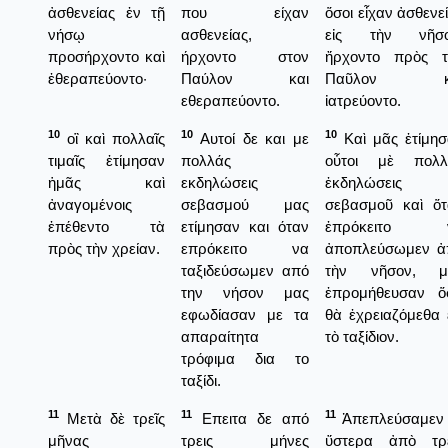
ἀσθενείας ἐν τῇ
που είχαν
ὅσοι εἶχαν ἀσθενε
νήσῳ
ασθενείας,
εἰς τὴν νῆσο
προσήρχοντο καὶ
ήρχοντο στον
ἤρχοντο πρὸς τ
ἐθεραπεύοντο·
Παύλον και
Παῦλον κ
εθεραπεύοντο.
ἰατρεύοντο.
10
10
10
οἳ καὶ πολλαῖς
Αυτοί δε και με
Καὶ μᾶς ἐτίμη
τιμαῖς ἐτίμησαν
πολλάς
οὗτοι μὲ πολλ
ἡμᾶς καὶ
εκδηλώσεις
ἐκδηλώσεις
ἀναγομένοις
σεβασμού μας
σεβασμοῦ καὶ ὅτ
ἐπέθεντο τὰ
ετίμησαν και όταν
ἐπρόκειτο 
πρὸς τὴν χρείαν.
επρόκειτο να
ἀποπλεύσωμεν ἀ
ταξιδεύσωμεν από
τὴν νῆσον, μ
την νήσον μας
ἐπρομήθευσαν ὅ
εφωδίασαν με τα
θὰ ἐχρειαζόμεθα 
απαραίτητα
τὸ ταξίδιον.
τρόφιμα δια το
ταξίδι.
11
11
11
Μετὰ δὲ τρεῖς
Επειτα δε από
Ἀπεπλεύσαμεν 
μῆνας
τρεις μήνες
ὕστερα ἀπὸ τρε