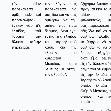
τὴν αἰτίαν
τον λόγον σας
ἐξηγήσω λοιπὸν 
παρεκάλεσα
παρεκάλεσα να
πραγματικὴν ταύ
ὑμᾶς ἰδεῖν καὶ
σας ίδω και να σας
αἰτίαν τ
προσλαλῆσαι·
ομιλήσω δια την
φυλακίσεώς μο
ἕνεκεν γὰρ τῆς
αιτίαν, που είμαι
σᾶς παρεκάλεσα 
ἐλπίδος τοῦ
δέσμιος. Διότι εγώ
σᾶς ἴδω καὶ να 
Ἰσραὴλ τὴν
ένεκα της ελπίδος
ὁμιλήσω. Ἔλαβα 
ἅλυσιν ταύτην
του ισραηλιτικού
τὸ θάρρος νὰ σ
περίκειμαι.
λαού, δια την
ὁμιλήσω καὶ νὰ 
έλευσιν του
δώσω ἐξηγήσει
λυτρωτού
διότι εἶμαι δεμέ
Μεσσίου, είμαι
εἰς τὴν ἅλυσιν αὐ
δεμένος με αυτήν
λόγῳ τοῦ ὅτι ἐμμ
την αλυσίδα”.
εἰς τὴν ἐλπίδα 
Ἰσραηλιτικοῦ λαοῦ
ὁποῖος ἐλπίζει 
ἔλθῃ ὁ Μεσσίας, 
ὁποῖον καὶ ἐ
κηρύττω.
21
21
21