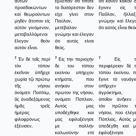
αὐτῶν
έβλεπαν ότι τίποτε
ὅτι κανὲν κακὸν 
προσδοκώντων
το δυσάρεστον δεν
ἔγινεν εἰς τ
καὶ θεωρούντων
είχε γίνει στον
Παῦλον, ἤλλαξ
μηδὲν ἄτοπον εἰς
Παύλον,
γνώμην καὶ ἔλεγ
αὐτὸν γινόμενον,
μετέβαλαν
ὅτι αὐτὸς εἶναι θεό
μεταβαλλόμενοι
γνώμην και έλεγαν
ἔλεγον θεόν
ότι αυτός είναι
αὐτὸν εἶναι.
θεός.
7
7
7
Ἐν δὲ τοῖς περὶ
Εις την περιοχήν
Εἰς τὴ
τὸν τόπον
δε του τόπου
περιφέρειαν δὲ 
ἐκεῖνον ὑπῆρχε
εκείνου υπήρχον
τόπου ἐκείνου, 
χωρία τῷ πρώτῳ
κτήματα, που
ἔγινε τὸ ναυάγι
τῆς νήσου
ανήκαν στον
ὑπῆρχεν
ὀνόματι Ποπλίῳ,
πρώτον της νήσου,
ἀγρόκτημα, 
ὃς ἀναδεξάμενος
ονόματι Ποπλιον.
ὁποῖον ἀνῆκεν ε
ἡμᾶς τρεῖς
Αυτός μας
τὸν πρῶτον τ
ἡμέρας
υποδέχθηκε και
νήσου, ποὺ ἐλέγ
φιλοφρόνως
μας εφιλοξένησε
Πόπλιος. Αὐτὸς 
ἐξένισεν.
με πολλήν
ὑπεδέχθη καὶ μ
καλωσύνην επί
ἐφιλοξένησε 