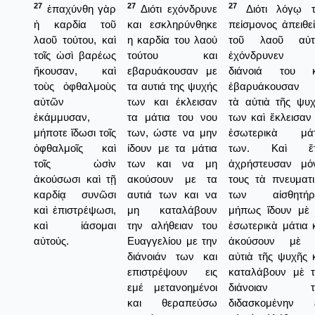
27
27
27
ἐπαχύνθη γὰρ
Διότι εχόνδρυνε
Διότι λόγῳ τ
ἡ καρδία τοῦ
και εσκληρύνθηκε
πείσμονος ἀπειθε
λαοῦ τούτου, καὶ
η καρδία του λαού
τοῦ λαοῦ αὐτ
τοῖς ὠσὶ βαρέως
τούτου και
ἐχόνδρυνεν
ἤκουσαν, καὶ
εβαρυάκουσαν με
διάνοιά του κ
τοὺς ὀφθαλμοὺς
τα αυτιά της ψυχής
ἐβαρυάκουσαν 
αὐτῶν
των και έκλεισαν
τὰ αὐτιὰ τῆς ψυ
ἐκάμμυσαν,
τα μάτια του νου
των καὶ ἔκλεισαν
μήποτε ἴδωσι τοῖς
των, ώστε να μην
ἐσωτερικὰ μάτ
ὀφθαλμοῖς καὶ
ίδουν με τα μάτια
των. Καὶ ἔτ
τοῖς ὠσὶν
των και να μη
ἀχρήστευσαν μόν
ἀκούσωσι καὶ τῇ
ακούσουν με τα
τους τὰ πνευματ
καρδίᾳ συνῶσι
αυτιά των και να
των αἰσθητήρι
καὶ ἐπιστρέψωσι,
μη καταλάβουν
μήπως ἴδουν μὲ 
καὶ ἰάσομαι
την αλήθειαν του
ἐσωτερικὰ μάτια 
αὐτούς.
Ευαγγελίου με την
ἀκούσουν μὲ 
διάνοιάν των και
αὐτιὰ τῆς ψυχῆς 
επιστρέψουν εις
καταλάβουν μὲ τ
εμέ μετανοημένοι
διάνοιαν τ
και θεραπεύσω
διδασκομένην ε