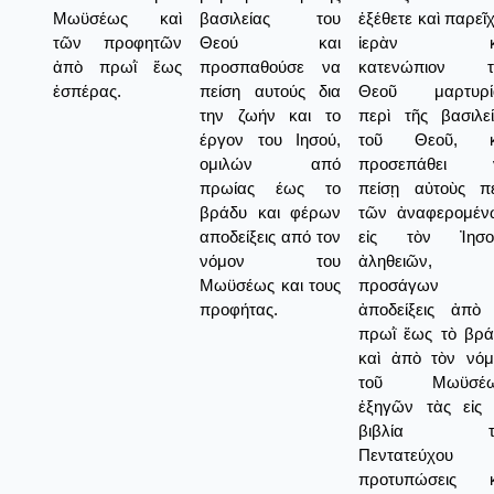
Μωϋσέως καὶ
βασιλείας του
ἐξέθετε καὶ παρεῖ
τῶν προφητῶν
Θεού και
ἱερὰν κ
ἀπὸ πρωῒ ἕως
προσπαθούσε να
κατενώπιον τ
ἑσπέρας.
πείση αυτούς δια
Θεοῦ μαρτυρί
την ζωήν και το
περὶ τῆς βασιλε
έργον του Ιησού,
τοῦ Θεοῦ, κ
ομιλών από
προσεπάθει 
πρωίας έως το
πείσῃ αὐτοὺς πε
βράδυ και φέρων
τῶν ἀναφερομέν
αποδείξεις από τον
εἰς τὸν Ἰησο
νόμον του
ἀληθειῶν,
Μωϋσέως και τους
προσάγων
προφήτας.
ἀποδείξεις ἀπὸ 
πρωῒ ἕως τὸ βρά
καὶ ἀπὸ τὸν νόμ
τοῦ Μωϋσέω
ἐξηγῶν τὰς εἰς 
βιβλία τ
Πεντατεύχου
προτυπώσεις κ