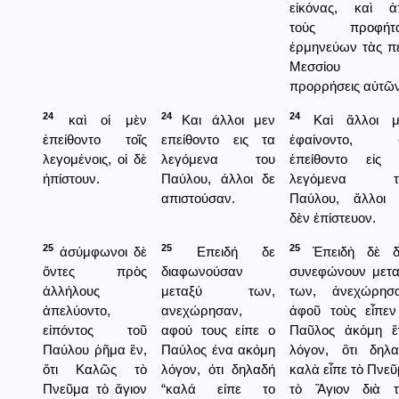
εἰκόνας, καὶ ἀ
τοὺς προφήτα
ἑρμηνεύων τὰς π
Μεσσίου
προρρήσεις αὐτῶν
24
24
24
καὶ οἱ μὲν
Και άλλοι μεν
Καὶ ἄλλοι μ
ἐπείθοντο τοῖς
επείθοντο εις τα
ἐφαίνοντο, ὅ
λεγομένοις, οἱ δὲ
λεγόμενα του
ἐπείθοντο εἰς 
ἠπίστουν.
Παύλου, άλλοι δε
λεγόμενα τ
απιστούσαν.
Παύλου, ἄλλοι 
δὲν ἐπίστευον.
25
25
25
ἀσύμφωνοι δὲ
Επειδή δε
Ἐπειδὴ δὲ δ
ὄντες πρὸς
διαφωνούσαν
συνεφώνουν μετα
ἀλλήλους
μεταξύ των,
των, ἀνεχώρησα
ἀπελύοντο,
ανεχώρησαν,
ἀφοῦ τοὺς εἶπεν
εἰπόντος τοῦ
αφού τους είπε ο
Παῦλος ἀκὀμη ἕ
Παύλου ῥῆμα ἓν,
Παύλος ένα ακόμη
λόγον, ὅτι δηλα
ὅτι Καλῶς τὸ
λόγον, ότι δηλαδή
καλὰ εἶπε τὸ Πνε
Πνεῦμα τὸ ἅγιον
“καλά είπε το
τὸ Ἅγιον διὰ τ