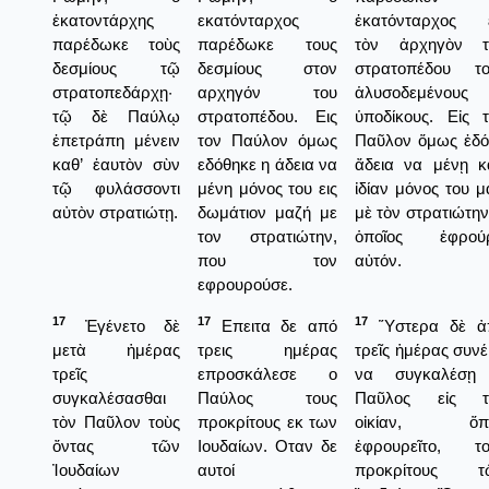
ἑκατοντάρχης
εκατόνταρχος
ἑκατόνταρχος ε
παρέδωκε τοὺς
παρέδωκε τους
τὸν ἀρχηγὸν τ
δεσμίους τῷ
δεσμίους στον
στρατοπέδου το
στρατοπεδάρχῃ·
αρχηγόν του
ἁλυσοδεμένους
τῷ δὲ Παύλῳ
στρατοπέδου. Εις
ὑποδίκους. Εἰς 
ἐπετράπη μένειν
τον Παύλον όμως
Παῦλον ὅμως ἐδό
καθ’ ἑαυτὸν σὺν
εδόθηκε η άδεια να
ἄδεια να μένῃ κ
τῷ φυλάσσοντι
μένη μόνος του εις
ἰδίαν μόνος του μ
αὐτὸν στρατιώτῃ.
δωμάτιον μαζή με
μὲ τὸν στρατιώτην
τον στρατιώτην,
ὁποῖος ἐφρούρ
που τον
αὐτόν.
εφρουρούσε.
17
17
17
Ἐγένετο δὲ
Επειτα δε από
Ὕστερα δὲ ἀ
μετὰ ἡμέρας
τρεις ημέρας
τρεῖς ἡμέρας συν
τρεῖς
επροσκάλεσε ο
να συγκαλέσῃ
συγκαλέσασθαι
Παύλος τους
Παῦλος εἰς τ
τὸν Παῦλον τοὺς
προκρίτους εκ των
οἰκίαν, ὅπ
ὄντας τῶν
Ιουδαίων. Οταν δε
ἐφρουρεῖτο, το
Ἰουδαίων
αυτοί
προκρίτους τ