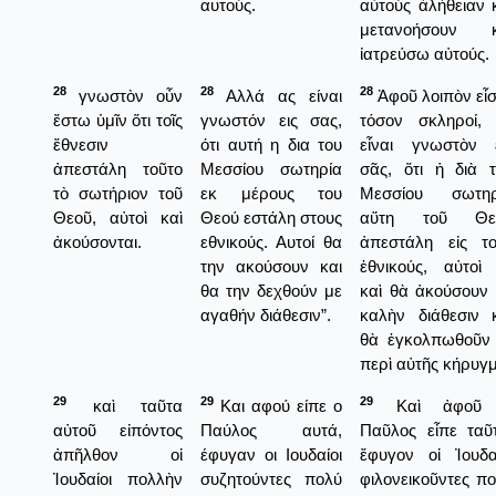
αυτούς.
αὐτοὺς ἀλήθειαν 
μετανοήσουν κ
ἰατρεύσω αὐτούς.
28
28
28
γνωστὸν οὖν
Αλλά ας είναι
Ἀφοῦ λοιπὸν εἶ
ἔστω ὑμῖν ὅτι τοῖς
γνωστόν εις σας,
τόσον σκληροί, 
ἔθνεσιν
ότι αυτή η δια του
εἶναι γνωστὸν ε
ἀπεστάλη τοῦτο
Μεσσίου σωτηρία
σᾶς, ὅτι ἡ διὰ 
τὸ σωτήριον τοῦ
εκ μέρους του
Μεσσίου σωτηρ
Θεοῦ, αὐτοὶ καὶ
Θεού εστάλη στους
αὕτη τοῦ Θε
ἀκούσονται.
εθνικούς. Αυτοί θα
ἀπεστάλη εἰς το
την ακούσουν και
ἐθνικούς, αὐτοὶ
θα την δεχθούν με
καὶ θὰ ἀκούσουν
αγαθήν διάθεσιν”.
καλὴν διάθεσιν 
θὰ ἐγκολπωθοῦν 
περὶ αὐτῆς κήρυγ
29
29
29
καὶ ταῦτα
Και αφού είπε ο
Καὶ ἀφοῦ
αὐτοῦ εἰπόντος
Παύλος αυτά,
Παῦλος εἶπε ταῦ
ἀπῆλθον οἱ
έφυγαν οι Ιουδαίοι
ἔφυγον οἱ Ἰουδα
Ἰουδαίοι πολλὴν
συζητούντες πολύ
φιλονεικοῦντες π