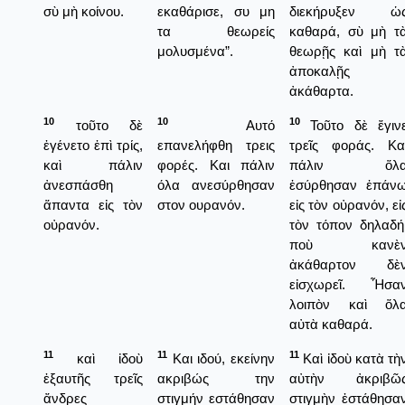
σὺ μὴ κοίνου.
εκαθάρισε, συ μη
διεκήρυξεν ὡ
τα θεωρείς
καθαρά, σὺ μὴ τ
μολυσμένα”.
θεωρῇς καὶ μὴ τ
ἀποκαλῇς
ἀκάθαρτα.
10
10
10
τοῦτο δὲ
Αυτό
Τοῦτο δὲ ἔγιν
ἐγένετο ἐπὶ τρίς,
επανελήφθη τρεις
τρεῖς φοράς. Κα
καὶ πάλιν
φορές. Και πάλιν
πάλιν ὅλ
ἀνεσπάσθη
όλα ανεσύρθησαν
ἐσύρθησαν ἐπάν
ἅπαντα εἰς τὸν
στον ουρανόν.
εἰς τὸν οὐρανόν, εἰ
οὐρανόν.
τὸν τόπον δηλαδή
ποὺ κανὲ
ἀκάθαρτον δὲ
εἰσχωρεῖ. Ἦσα
λοιπὸν καὶ ὅλ
αὐτὰ καθαρά.
11
11
11
καὶ ἰδοὺ
Και ιδού, εκείνην
Καὶ ἰδοὺ κατὰ τὴ
ἐξαυτῆς τρεῖς
ακριβώς την
αὐτὴν ἀκριβῶ
ἄνδρες
στιγμήν εστάθησαν
στιγμὴν ἐστάθησα