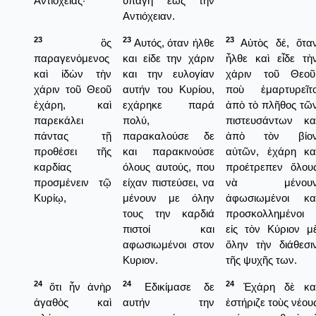
Ἀντιοχείας·
υπάγη έως την
Αντιόχειαν.
23
23
23
ὃς
Αυτός, όταν ήλθε
Αὐτὸς δέ, ὅτα
παραγενόμενος
και είδε την χάριν
ἦλθε καὶ εἶδε τὴ
καὶ ἰδὼν τὴν
και την ευλογίαν
χάριν τοῦ Θεοῦ
χάριν τοῦ Θεοῦ
αυτήν του Κυρίου,
ποὺ ἐμαρτυρεῖτ
ἐχάρη, καὶ
εχάρηκε παρά
ἀπὸ τὸ πλῆθος τῶ
παρεκάλει
πολύ,
πιστευσάντων κα
πάντας τῇ
παρακαλούσε δε
ἀπὸ τὸν βίο
προθέσει τῆς
και παρακινούσε
αὐτῶν, ἐχάρη κα
καρδίας
όλους αυτούς, που
προέτρεπεν ὅλου
προσμένειν τῷ
είχαν πιστεύσει, να
νὰ μένου
Κυρίῳ,
μένουν με όλην
ἀφωσιωμένοι κα
τους την καρδιά
προσκολλημένοι
πιστοί και
εἰς τὸν Κύριον μ
αφωσιωμένοι στον
ὅλην τὴν διάθεσι
Κυριον.
τῆς ψυχῆς των.
24
24
24
ὅτι ἦν ἀνὴρ
Εδικίμασε δε
Ἐχάρη δὲ κα
ἀγαθὸς καὶ
αυτήν την
ἐστήριζε τοὺς νέου