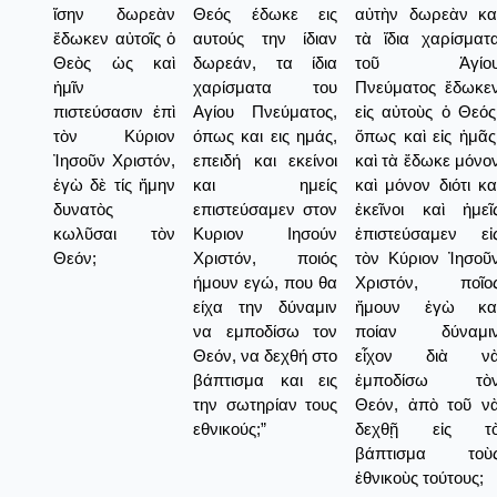
ἴσην δωρεὰν
Θεός έδωκε εις
αὐτὴν δωρεὰν κα
ἔδωκεν αὐτοῖς ὁ
αυτούς την ίδιαν
τὰ ἴδια χαρίσματ
Θεὸς ὡς καὶ
δωρεάν, τα ίδια
τοῦ Ἁγίο
ἡμῖν
χαρίσματα του
Πνεύματος ἔδωκε
πιστεύσασιν ἐπὶ
Αγίου Πνεύματος,
εἰς αὐτοὺς ὁ Θεός
τὸν Κύριον
όπως και εις ημάς,
ὅπως καὶ εἰς ἡμᾶς
Ἰησοῦν Χριστόν,
επειδή και εκείνοι
καὶ τὰ ἔδωκε μόνο
ἐγὼ δὲ τίς ἤμην
και ημείς
καὶ μόνον διότι κα
δυνατὸς
επιστεύσαμεν στον
ἐκεῖνοι καὶ ἡμεῖ
κωλῦσαι τὸν
Κυριον Ιησούν
ἐπιστεύσαμεν εἰ
Θεόν;
Χριστόν, ποιός
τὸν Κύριον Ἰησοῦ
ήμουν εγώ, που θα
Χριστόν, ποῖο
είχα την δύναμιν
ἤμουν ἐγὼ κα
να εμποδίσω τον
ποίαν δύναμι
Θεόν, να δεχθή στο
εἶχον διὰ ν
βάπτισμα και εις
ἐμποδίσω τὸ
την σωτηρίαν τους
Θεόν, ἀπὸ τοῦ ν
εθνικούς;”
δεχθῇ εἰς τ
βάπτισμα τοὺ
ἐθνικοὺς τούτους;