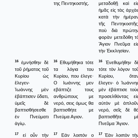
της Πεντηκοστής.
μεταδοθῇ καὶ εἰ
ἡμᾶς εἰς τὰς ἀρχὰ
κατὰ τὴν ἡμέρα
τῆς Πεντηκοστῆς
ποὺ διὰ πρώτη
φορὰν μετεδόθη τ
Ἅγιον Πνεῦμα εἰ
τὴν Ἐκκλησίαν.
16
16
16
ἐμνήσθην δὲ
Εθυμήθηκα τότε
Ἐνεθυμήθην δ
τοῦ ῥήματος τοῦ
τα λόγια του
τότε τὸν λόγον το
Κυρίου ὡς
Κυρίου, που έλεγε·
Κυρίου, ὅτα
ἔλεγεν·
Ο Ιωάννης μεν
ἔλεγεν· ὁ Ἰωάννη
Ἰωάννης μὲν
εβάπτιζε τους
μὲν ἐβάπτισε τοὺ
ἐβάπτισεν ὕδατι,
ανθρώπους με
προσελθόντας εἰ
ὑμεῖς δὲ
νερό, σεις όμως θα
αὐτὸν μὲ ἁπλοῦ
βαπτισθήσεσθε
βαπτισθήτε με
νερό, σεῖς δὲ θ
ἐν Πνεύματι
Πνεύμα Αγιον.
βαπτισθῆτε μ
ἁγίῳ.
Πνεῦμα Ἅγιον.
17
17
17
εἰ οὖν τὴν
Εάν λοιπόν ο
Ἐὰν λοιπὸν τὴ