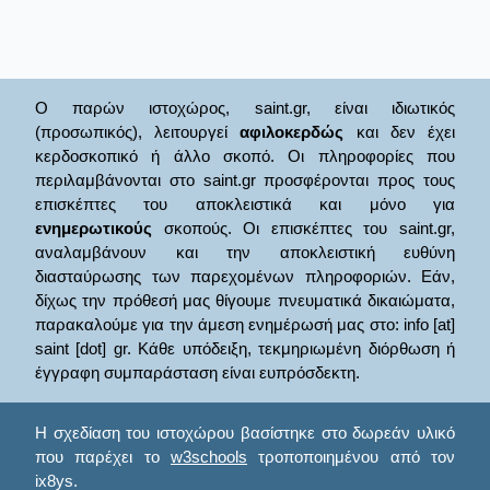
Ο παρών ιστοχώρος, saint.gr, είναι ιδιωτικός
(προσωπικός), λειτουργεί
αφιλοκερδώς
και δεν έχει
κερδοσκοπικό ή άλλο σκοπό. Οι πληροφορίες που
περιλαμβάνονται στο saint.gr προσφέρονται προς τους
επισκέπτες του αποκλειστικά και μόνο για
ενημερωτικούς
σκοπούς. Οι επισκέπτες του saint.gr,
αναλαμβάνουν και την αποκλειστική ευθύνη
διασταύρωσης των παρεχομένων πληροφοριών. Εάν,
δίχως την πρόθεσή μας θίγουμε πνευματικά δικαιώματα,
παρακαλούμε για την άμεση ενημέρωσή μας στο: info [at]
saint [dot] gr. Κάθε υπόδειξη, τεκμηριωμένη διόρθωση ή
έγγραφη συμπαράσταση είναι ευπρόσδεκτη.
Η σχεδίαση του ιστοχώρου βασίστηκε στο δωρεάν υλικό
που παρέχει το
w3schools
τροποποιημένου από τον
ix8ys.