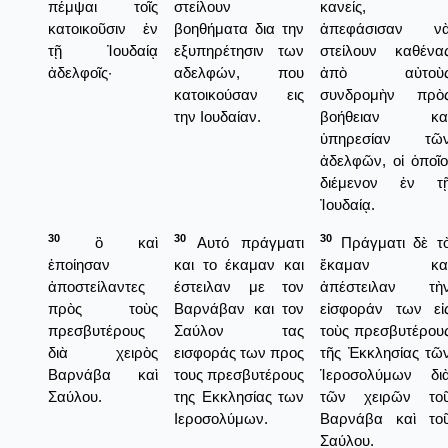
πέμψαι τοῖς
στείλουν
κανείς,
κατοικοῦσιν ἐν
βοηθήματα δια την
ἀπεφάσισαν ν
τῇ Ἰουδαίᾳ
εξυπηρέτησιν των
στείλουν καθένα
ἀδελφοῖς·
αδελφών, που
ἀπὸ αὐτοὺ
κατοικούσαν εις
συνδρομὴν πρὸ
την Ιουδαίαν.
βοήθειαν κα
ὑπηρεσίαν τῶ
ἀδελφῶν, οἱ ὁποῖο
διέμενον ἐν τ
Ἰουδαίᾳ.
30
30
30
ὃ καὶ
Αυτό πράγματι
Πράγματι δὲ τ
ἐποίησαν
και το έκαμαν και
ἔκαμαν κα
ἀποστείλαντες
έστειλαν με τον
ἀπέστειλαν τὴ
πρὸς τοὺς
Βαρνάβαν και τον
εἰσφοράν των εἰ
πρεσβυτέρους
Σαύλον τας
τοὺς πρεσβυτέρου
διὰ χειρὸς
εισφοράς των προς
τῆς Ἐκκλησίας τῶ
Βαρνάβα καὶ
τους πρεσβυτέρους
Ἱεροσολύμων δι
Σαύλου.
της Εκκλησίας των
τῶν χειρῶν το
Ιεροσολύμων.
Βαρνάβα καὶ το
Σαύλου.