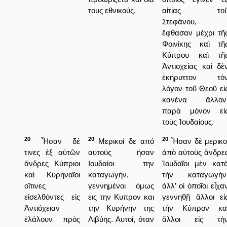
τους εθνικούς.
αἰτίας το
Στεφάνου,
ἔφθασαν μέχρι τῆ
Φοινίκης καὶ τῆ
Κύπρου καὶ τῆ
Ἀντιοχείας καὶ δὲ
ἐκήρυττον τὸ
λόγον τοῦ Θεοῦ εἰ
κανένα ἄλλον
παρὰ μόνον εἰ
τοὺς Ἰουδαίους.
20
20
20
Ἦσαν δέ
Μερικοί δε από
Ἦσαν δὲ μερικο
τινες ἐξ αὐτῶν
αυτούς ήσαν
ἀπὸ αὐτοὺς ἄνδρε
ἄνδρες Κύπριοι
Ιουδαίοι την
Ἰουδαῖοι μὲν κατ
καὶ Κυρηναῖοι
καταγωγήν,
τὴν καταγωγήν
οἵτινες
γεννημένοι όμως
ἀλλ’ οἱ ὁποῖοι εἶχα
εἰσελθόντες εἰς
εις την Κυπρον και
γεννηθῇ ἄλλοι εἰ
Ἀντιόχειαν
την Κυρήνην της
τὴν Κύπρον κα
ἐλάλουν πρὸς
Λιβύης. Αυτοί, όταν
ἄλλοι εἰς τὴ