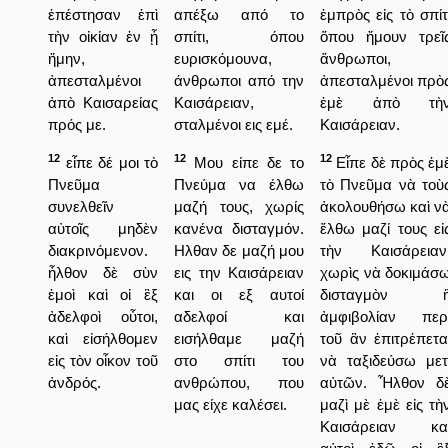
ἐπέστησαν ἐπὶ
απέξω από το
ἐμπρὸς εἰς τὸ σπίτ
τὴν οἰκίαν ἐν ᾗ
σπίτι, όπου
ὅπου ἤμουν τρεῖ
ἤμην,
ευρισκόμουνα,
ἄνθρωποι,
ἀπεσταλμένοι
άνθρωποι από την
ἀπεσταλμένοι πρὸ
ἀπὸ Καισαρείας
Καισάρειαν,
ἐμὲ ἀπὸ τὴ
πρός με.
σταλμένοι εις εμέ.
Καισάρειαν.
12
12
12
εἶπε δέ μοι τὸ
Μου είπε δε το
Εἶπε δὲ πρὸς ἐμ
Πνεῦμα
Πνεύμα να έλθω
τὸ Πνεῦμα νὰ τοὺ
συνελθεῖν
μαζή τους, χωρίς
ἀκολουθήσω καὶ ν
αὐτοῖς μηδὲν
κανένα δισταγμόν.
ἔλθω μαζί τους εἰ
διακρινόμενον.
Ηλθαν δε μαζή μου
τὴν Καισάρειαν
ἦλθον δὲ σὺν
εις την Καισάρειαν
χωρὶς νὰ δοκιμάσ
ἐμοὶ καὶ οἱ ἓξ
και οι εξ αυτοί
δισταγμὸν 
ἀδελφοὶ οὗτοι,
αδελφοί και
ἀμφιβολίαν περ
καὶ εἰσήλθομεν
εισήλθαμε μαζή
τοῦ ἂν ἐπιτρέπετα
εἰς τὸν οἶκον τοῦ
στο σπίτι του
νὰ ταξιδεύσω μετ
ἀνδρός.
ανθρώπου, που
αὐτῶν. Ἦλθον δ
μας είχε καλέσει.
μαζὶ μὲ ἐμὲ εἰς τὴ
Καισάρειαν κα