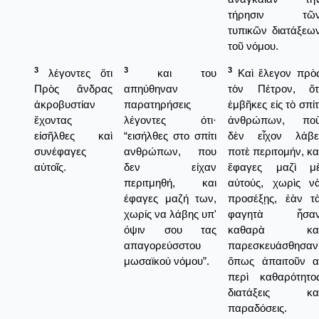
τήρησιν τῶ
τυπικῶν διατάξεω
τοῦ νόμου.
3
3
3
λέγοντες ὅτι
και του
Καὶ ἔλεγον πρὸ
Πρὸς ἄνδρας
απηύθηναν
τὸν Πέτρον, ὅτ
ἀκροβυστίαν
παρατηρήσεις
ἐμβῆκες εἰς τὸ σπίτ
ἔχοντας
λέγοντες ότι·
ἀνθρώπων, πο
εἰσῆλθες καὶ
“εισήλθες στο σπίτι
δὲν εἶχον λάβε
συνέφαγες
ανθρώπων, που
ποτὲ περιτομήν, κα
αὐτοῖς.
δεν είχαν
ἔφαγες μαζὶ μ
περιτμηθή, και
αὐτούς, χωρὶς ν
έφαγες μαζή των,
προσέξῃς, ἐὰν τ
χωρίς να λάβης υπ'
φαγητὰ ἦσα
όψιν σου τας
καθαρὰ κα
απαγορεύσστου
παρεσκευάσθησαν
μωσαϊκού νόμου”.
ὅπως ἀπαιτοῦν α
περὶ καθαρότητο
διατάξεις κα
παραδόσεις.