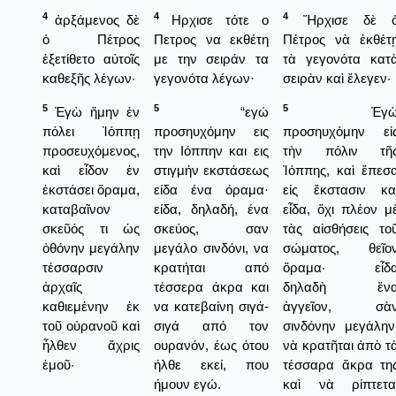
4
4
4
ἀρξάμενος δὲ
Ηρχισε τότε ο
Ἤρχισε δὲ 
ὁ Πέτρος
Πετρος να εκθέτη
Πέτρος νὰ ἐκθέτ
ἐξετίθετο αὐτοῖς
με την σειράν τα
τὰ γεγονότα κατ
καθεξῆς λέγων·
γεγονότα λέγων·
σειρὰν καὶ ἔλεγεν·
5
5
5
Ἐγὼ ἤμην ἐν
“εγώ
Ἐγ
πόλει Ἰόππῃ
προσηυχόμην εις
προσηυχόμην εἰ
προσευχόμενος,
την Ιόππην και εις
τὴν πόλιν τῆ
καὶ εἶδον ἐν
στιγμήν εκστάσεως
Ἰόππης, καὶ ἔπεσ
ἐκστάσει ὅραμα,
είδα ένα όραμα·
εἰς ἔκστασιν κα
καταβαῖνον
είδα, δηλαδή, ένα
εἶδα, ὅχι πλέον μ
σκεῦός τι ὡς
σκεύος, σαν
τὰς αἰσθήσεις το
ὀθόνην μεγάλην
μεγάλο σινδόνι, να
σώματος, θεῖο
τέσσαρσιν
κρατήται από
ὅραμα· εἶδ
ἀρχαῖς
τέσσερα άκρα και
δηλαδὴ ἕν
καθιεμένην ἐκ
να κατεβαίνη σιγά-
ἀγγεῖον, σὰ
τοῦ οὐρανοῦ καὶ
σιγά από τον
σινδόνην μεγάλην
ἦλθεν ἄχρις
ουρανόν, έως ότου
νὰ κρατῆται ἀπὸ τ
ἐμοῦ·
ήλθε εκεί, που
τέσσαρα ἄκρα τη
ήμουν εγώ.
καὶ νὰ ρίπτετα