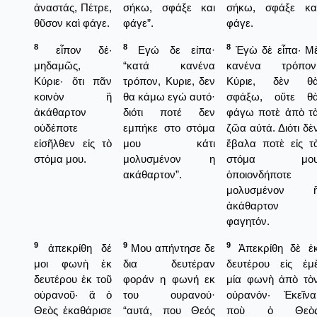
ἀναστάς, Πέτρε,
σήκω, σφάξε και
σήκω, σφάξε κα
θῦσον καὶ φάγε.
φάγε”.
φάγε.
8
8
8
εἶπον δέ·
Εγώ δε είπα·
Ἐγὼ δὲ εἶπα· Μ
μηδαμῶς,
“κατά κανένα
κανένα τρόπον
Κύριε· ὅτι πᾶν
τρόπον, Κυριε, δεν
Κύριε, δὲν θ
κοινὸν ἢ
θα κάμω εγώ αυτό·
σφάξω, οὔτε θ
ἀκάθαρτον
διότι ποτέ δεν
φάγω ποτὲ ἀπὸ τ
οὐδέποτε
εμπήκε στο στόμα
ζῶα αὐτά. Διότι δὲ
εἰσῆλθεν εἰς τὸ
μου κάτι
ἔβαλα ποτὲ εἰς τ
στόμα μου.
μολυσμένον η
στόμα μο
ακάθαρτον”.
ὁποιονδήποτε
μολυσμένον 
ἀκάθαρτον
φαγητόν.
9
9
9
ἀπεκρίθη δέ
Μου απήντησε δε
Ἀπεκρίθη δὲ ἐ
μοι φωνὴ ἐκ
δια δευτέραν
δευτέρου εἰς ἐμ
δευτέρου ἐκ τοῦ
φοράν η φωνή εκ
μία φωνὴ ἀπὸ τὸ
οὐρανοῦ· ἃ ὁ
του ουρανού·
οὐρανόν· Ἐκεῖνα
Θεὸς ἐκαθάρισε
“αυτά, που Θεός
ποὺ ὁ Θεὸ