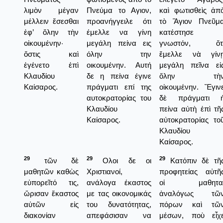
λιμὸν μέγαν
Πνεύμα το Αγιον,
καὶ φωτισθεὶς ἀπ
μέλλειν ἔσεσθαι
προανήγγειλε ότι
τὸ Ἅγιον Πνεῦμ
ἐφ’ ὅλην τὴν
έμελλε να γίνη
κατέστησε
οἰκουμένην·
μεγάλη πείνα εις
γνωστόν, ὅτ
ὅστις καὶ
όλην την
ἔμελλε νὰ γίν
ἐγένετο ἐπὶ
οικουμένην. Αυτή
μεγάλη πεῖνα εἰ
Κλαυδίου
δε η πείνα έγινε
ὅλην τὴ
Καίσαρος.
πράγματι επί της
οἰκουμένην. Ἔγιν
αυτοκρατορίας του
δὲ πράγματι 
Κλαυδίου
πείνα αὐτὴ ἐπὶ τῆ
Καίσαρος.
αὐτοκρατορίας το
Κλαυδίου
Καίσαρος.
29
29
29
τῶν δὲ
Ολοι δε οι
Κατόπιν δὲ τῆ
μαθητῶν καθὼς
Χριστιανοί,
προφητείας αὐτῆ
εὐπορεῖτό τις,
ανάλογα έκαστος
οἱ μαθητα
ὥρισαν ἕκαστος
με τας οικονομικάς
ἀναλόγως τῶ
αὐτῶν εἰς
του δυνατότητας,
πόρων καὶ τῶ
διακονίαν
απεφάσισαν να
μέσων, ποὺ εἶχ