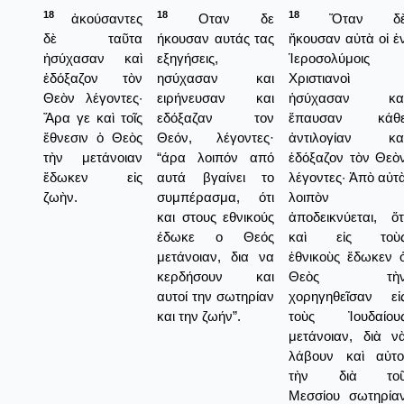
18
18
18
ἀκούσαντες
Οταν δε
Ὅταν δ
δὲ ταῦτα
ήκουσαν αυτάς τας
ἤκουσαν αὐτὰ οἱ ἐ
ἡσύχασαν καὶ
εξηγήσεις,
Ἱεροσολύμοις
ἐδόξαζον τὸν
ησύχασαν και
Χριστιανοὶ
Θεὸν λέγοντες·
ειρήνευσαν και
ἡσύχασαν κα
Ἄρα γε καὶ τοῖς
εδόξαζαν τον
ἔπαυσαν κάθ
ἔθνεσιν ὁ Θεὸς
Θεόν, λέγοντες·
ἀντιλογίαν κα
τὴν μετάνοιαν
“άρα λοιπόν από
ἐδόξαζον τὸν Θεὸ
ἔδωκεν εἰς
αυτά βγαίνει το
λέγοντες· Ἀπὸ αὐτ
ζωὴν.
συμπέρασμα, ότι
λοιπὸν
και στους εθνικούς
ἀποδεικνύεται, ὅτ
έδωκε ο Θεός
καὶ εἰς τοὺ
μετάνοιαν, δια να
ἐθνικοὺς ἔδωκεν 
κερδήσουν και
Θεὸς τὴ
αυτοί την σωτηρίαν
χορηγηθεῖσαν εἰ
και την ζωήν”.
τοὺς Ἰουδαίου
μετάνοιαν, διὰ ν
λάβουν καὶ αὐτο
τὴν διὰ το
Μεσσίου σωτηρία