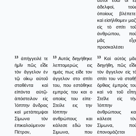
αὐτοὶ ἐδῶ οἱ ἓ
ἀδελφοί, τοὺ
ὁποίους βλέπετε
καὶ εἰσήλθομεν μαζ
εἰς τὸ σπίτι το
ἀνθρώπου, πο
μᾶς εἶχ
προσκαλέσει
13
13
13
ἀπήγγειλέ τε
Αυτός διηγήθηκε
Καὶ αὐτὸς μᾶ
ἡμῖν πῶς εἶδε
λεπτομερώς εις
διηγήθη, πῶς εἶδ
τὸν ἄγγελον ἐν
ημάς πως είδε τον
τὸν ἄγγελον εἰς τ
τῷ οἴκῳ αὐτοῦ
άγγελον στο σπίτι
σπίτι του νὰ σταθ
σταθέντα καὶ
του, που εστάθηκε
ὄρθιος ἐμπρὸς το
εἰπόντα αὐτῷ·
εμπρός του και ο
καὶ νὰ τοῦ εἶπη
ἀπόστειλον εἰς
οποίος του είπε·
Στεῖλε εἰς τὴ
Ἰόππην ἄνδρας
Στείλε εις την
Ἰόππην
καὶ μετάπεμψαι
Ιόππην
ἀνθρώπους κα
Σίμωνα τὸν
ανθρώπους και
κάλεσε τὸ
ἐπικαλούμενον
κάλεσε εδώ τον
Σίμωνα, πο
Πέτρον,
Σιμωνα, που
ἐπονομάζεται