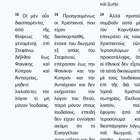
καὶ ζωήν.
19
19
19
Οἱ μὲν οὖν
Προηγουμένως
Ἀλλὰ προτο
διασπαρέντες
οι Χριστιανοί, που
συμβοῦν αὐτὰ μ
ἀπὸ τῆς
είχαν
τὸν Κορνήλιον
θλίψεως τῆς
διασκορπισθή,
ἐπεκράτει εἰς τοὺ
γενομένης ἐπὶ
ένεκα του διωγμού
Χριστιανοὺς τῶ
Στεφάνῳ
εξ αιτίας του
Ἱεροσολύμων 
διῆλθον ἕως
Στεφάνου,
προκατάληψις, ὅτ
Φοινίκης καὶ
επέρασαν έως την
οἱ ἐθνικοὶ δὲν εἶχο
Κύπρου καὶ
Φοινίκην και την
τὰ αὐτὰ δικαιώματ
Ἀντιοχείας,
Κυπρον και την
μὲ τοὺς Ἰουδαίου
μηδενὶ
Αντιόχειαν και δεν
ἐπὶ τῆς διὰ το
λαλοῦντες τὸν
εκήρυτταν τον
Ἰησοῦ Χριστο
λόγον εἰ μὴ
λόγον του Θεού,
σωτηρίας. Ἐκεῖνοι
μόνον Ἰουδαίοις.
παρά μόνον στους
λοιπόν, πο
Ιουδαίους, επειδή
ἔφυγαν ἀπὸ τ
δεν είχαν εννοήσει
Ἱεροσόλυμα κα
ακόμη ότι το
διεσπάρησαν λόγ
Ευαγγέλιον
τοῦ διωγμοῦ, 
προωρίζετο και δια
ὁποῖος ἔγινεν ἐ