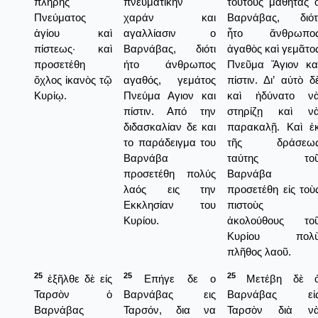
πλήρης
πνευματικήν
τούτους μαθητὰς 
Πνεύματος
χαράν και
Βαρνάβας, διότ
ἁγίου καὶ
αγαλλίασιν ο
ἦτο ἄνθρωπο
πίστεως· καὶ
Βαρνάβας, διότι
ἀγαθὸς καὶ γεμᾶτο
προσετέθη
ήτο άνθρωπος
Πνεῦμα Ἅγιον κα
ὄχλος ἱκανὸς τῷ
αγαθός, γεμάτος
πίστιν. Δι’ αὐτὸ δ
Κυρίῳ.
Πνεύμα Αγιον και
καὶ ἠδύνατο ν
πίστιν. Από την
στηρίζῃ καὶ ν
διδασκαλίαν δε και
παρακαλῇ. Καὶ ἐ
το παράδειγμα του
τῆς δράσεω
Βαρνάβα
ταύτης το
προσετέθη πολύς
Βαρνάβα
λαός εις την
προσετέθη εἰς τοὺ
Εκκλησίαν του
πιστοὺς
Κυρίου.
ἀκολούθους το
Κυρίου πολ
πλῆθος λαοῦ.
25
25
25
ἐξῆλθε δὲ εἰς
Επήγε δε ο
Μετέβη δὲ 
Ταρσὸν ὁ
Βαρνάβας εις
Βαρνάβας εἰ
Βαρνάβας
Ταρσόν, δια να
Ταρσὸν διὰ ν