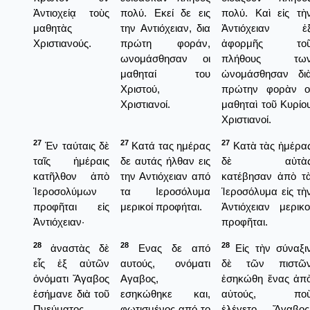
Ἀντιοχείᾳ τοὺς
πολύ. Εκεί δε εις
πολύ. Καὶ εἰς τὴ
μαθητὰς
την Αντιόχειαν, δια
Ἀντιόχειαν ἐ
Χριστιανούς.
πρώτη φοράν,
ἀφορμῆς το
ωνομάσθησαν οι
πλήθους τω
μαθηταί του
ὠνομάσθησαν δι
Χριστού,
πρώτην φορὰν ο
Χριστιανοί.
μαθηταὶ τοῦ Κυρίο
Χριστιανοί.
27
27
27
Ἐν ταύταις δὲ
Κατά τας ημέρας
Κατὰ τὰς ἡμέρα
ταῖς ἡμέραις
δε αυτάς ήλθαν εις
δὲ αὐτὰ
κατῆλθον ἀπὸ
την Αντιόχειαν από
κατέβησαν ἀπὸ τ
Ἱεροσολύμων
τα Ιεροσόλυμα
Ἱεροσόλυμα εἰς τὴ
προφῆται εἰς
μερικοί προφήται.
Ἀντιόχειαν μερικο
Ἀντιόχειαν·
προφῆται.
28
28
28
ἀναστὰς δὲ
Ενας δε από
Εἰς τὴν σύναξι
εἷς ἐξ αὐτῶν
αυτούς, ονόματι
δὲ τῶν πιστῶ
ὀνόματι Ἄγαβος
Αγαβος,
ἐσηκώθη ἕνας ἀπ
ἐσήμανε διὰ τοῦ
εσηκώθηκε και,
αὐτούς, πο
Πνεύματος
φωτισμένος από το
ἐλέγετο Ἄγαβος