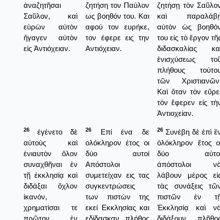
ἀναζητῆσαι
ζητήση τον Παύλον
ζητήσῃ τὸν Σαῦλο
Σαῦλον, καὶ
ως βοηθόν του. Και
καὶ παραλάβ
εὑρὼν αὐτὸν
αφού τον ευρήκε,
αὐτὸν ὡς βοηθό
ἤγαγεν αὐτὸν
τον έφερε εις την
του εἰς τὸ ἔργον τῆ
εἰς Ἀντιόχειαν.
Αντιόχειαν.
διδασκαλίας κα
ἐνισχύσεως το
πλήθους τούτο
τῶν Χριστιανῶν
Καὶ ὅταν τὸν εὔρε
τὸν ἔφερεν εἰς τὴ
Ἀντιοχείαν.
26
26
26
ἐγένετο δὲ
Επί ένα δε
Συνέβη δὲ ἐπὶ ἓ
αὐτοὺς καὶ
ολόκληρον έτος οι
ὁλόκληρον ἔτος ο
ἐνιαυτὸν ὅλον
δύο αυτοί
δύο αὐτο
συναχθῆναι ἐν
Απόστολοι
ἀπόστολοι ν
τῇ ἐκκλησίᾳ καὶ
συμετείχαν εις τας
λάβουν μέρος εἰ
διδάξαι ὄχλον
συγκεντρώσεις
τὰς συνάξεις τῶ
ἱκανόν,
των πιστών της
πιστῶν ἐν τ
χρηματίσαι τε
εκεί Εκκλησίας και
Ἐκκλησίᾳ καὶ ν
πρῶτον ἐν
εδίδασκαν πλήθος
διδάξουν πλῆθο