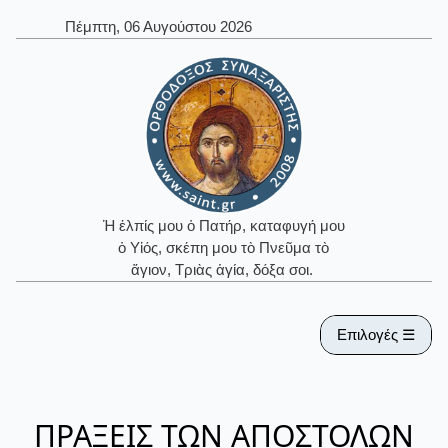
Πέμπτη, 06 Αυγούστου 2026
Ἡ ἐλπίς μου ὁ Πατήρ, καταφυγή μου
ὁ Υἱός, σκέπη μου τὸ Πνεῦμα τὸ
ἅγιον, Τριὰς ἁγία, δόξα σοι.
Επιλογές ☰
ΠΡΑΞΕΙΣ ΤΩΝ ΑΠΟΣΤΟΛΩΝ