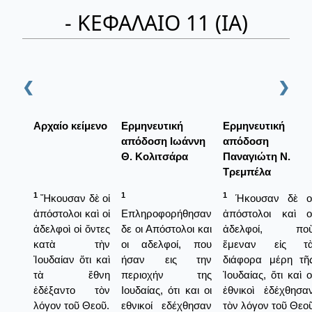
- ΚΕΦΑΛΑΙΟ 11 (ΙΑ)
❮
❯
Αρχαίο κείμενο
Ερμηνευτική
Ερμηνευτική
απόδοση Ιωάννη
απόδοση
Θ. Κολιτσάρα
Παναγιώτη Ν.
Τρεμπέλα
1
1
1
Ἤκουσαν δὲ οἱ
Ήκουσαν δὲ ο
ἀπόστολοι καὶ οἱ
Επληροφορήθησαν
ἀπόστολοι καὶ ο
ἀδελφοὶ οἱ ὄντες
δε οι Απόστολοι και
ἀδελφοί, πο
κατὰ τὴν
οι αδελφοί, που
ἔμεναν εἱς τ
Ἰουδαίαν ὅτι καὶ
ήσαν εις την
διάφορα μέρη τῆ
τὰ ἔθνη
περιοχήν της
Ἰουδαίας, ὅτι καὶ ο
ἐδέξαντο τὸν
Ιουδαίας, ότι και οι
ἐθνικοὶ ἐδέχθησα
λόγον τοῦ Θεοῦ.
εθνικοί εδέχθησαν
τὸν λόγον τοῦ Θεο