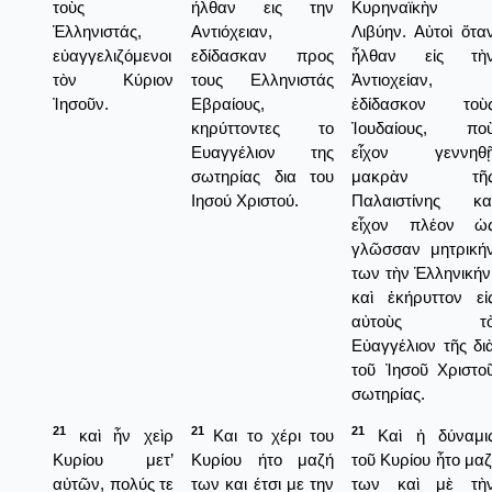
τοὺς
ήλθαν εις την
Κυρηναϊκὴν
Ἑλληνιστάς,
Αντιόχειαν,
Λιβύην. Αὐτοὶ ὅτα
εὐαγγελιζόμενοι
εδίδασκαν προς
ἦλθαν εἰς τὴ
τὸν Κύριον
τους Ελληνιστάς
Ἀντιοχείαν,
Ἰησοῦν.
Εβραίους,
ἐδίδασκον τοὺ
κηρύττοντες το
Ἰουδαίους, πο
Ευαγγέλιον της
εἶχον γεννηθ
σωτηρίας δια του
μακρὰν τῆ
Ιησού Χριστού.
Παλαιστίνης κα
εἶχον πλέον ὡ
γλῶσσαν μητρική
των τὴν Ἑλληνικήν
καὶ ἐκήρυττον εἰ
αὐτοὺς τ
Εὐαγγέλιον τῆς δι
τοῦ Ἰησοῦ Χριστο
σωτηρίας.
21
21
21
καὶ ἦν χεὶρ
Και το χέρι του
Καὶ ἡ δύναμι
Κυρίου μετ’
Κυρίου ήτο μαζή
τοῦ Κυρίου ἦτο μαζ
αὐτῶν, πολύς τε
των και έτσι με την
των καὶ μὲ τὴ