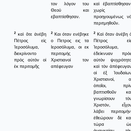
τον λόγον του
καὶ ἐβαπτίσθησαν
Θεού και
χωρὶς
εβαπτίσθησαν.
προηγουμένως ν
περιτμηθοῦν.
2
2
2
καὶ ὅτε ἀνέβη
Και όταν ενέβηκε
Καὶ ὅταν ἀνέβη 
Πέτρος εἰς
ο Πετρος εις τα
Πέτρος εἰ
Ἱεροσόλυμα,
Ιεροσόλυμα, οι εκ
Ἱεροσόλυμα,
διεκρίνοντο
περιτομής
ἐδείκνυαν πρὸ
πρὸς αὐτὸν οἱ
Χριστιανοί τον
αὐτὸν ψυχρότητ
ἐκ περιτομῆς
απέφευγαν
καὶ τὸν ἀπέφευγα
οἱ ἐξ Ἰουδαίω
Χριστιανοί, ο
ὁποῖοι, πρὶ
βαπτισθοῦν κα
γνωρίσουν τὸ
Χριστόν, εἶχο
λάβει περιτομήν
ἐθεώρουν δὲ κα
τώρα ὡ
ἀναγκαίαν τὴ