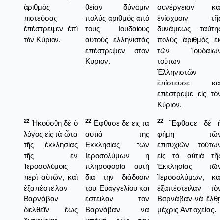
ἀριθμὸς
θείαν δύναμιν
συνέργειαν κα
πιστεύσας
πολύς αριθμός από
ἐνίσχυσιν τῆ
ἐπέστρεψεν ἐπὶ
τους Ιουδαίους
δυνάμεως ταύτη
τὸν Κύριον.
αυτούς ελληνιστάς
πολὺς ἀριθμὸς ἐ
επέστρεψεν στον
τῶν Ἰουδαίω
Κυριον.
τούτων
Ἑλληνιστῶν
ἐπίστευσε κα
ἐπέστρεψε εἰς τὸ
Κύριον.
22
22
22
Ἠκούσθη δὲ ὁ
Εφθασε δε εις τα
Ἔφθασε δὲ 
λόγος εἰς τὰ ὦτα
αυτιά της
φήμη τῶ
τῆς ἐκκλησίας
Εκκλησίας των
ἐπιτυχιῶν τούτω
τῆς ἐν
Ιεροσολύμων η
εἰς τὰ αὐτιὰ τῆ
Ἱεροσολύμοις
πληροφορία αυτή
Ἐκκλησίας τῶ
περὶ αὐτῶν, καὶ
δια την διάδοσιν
Ἱεροσολύμων, κα
ἐξαπέστειλαν
του Ευαγγελίου και
ἐξαπέστειλαν τὸ
Βαρνάβαν
έστειλαν τον
Βαρνάβαν νὰ ἔλθ
διελθεῖν ἕως
Βαρνάβαν να
μέχρις Ἀντιοχείας.