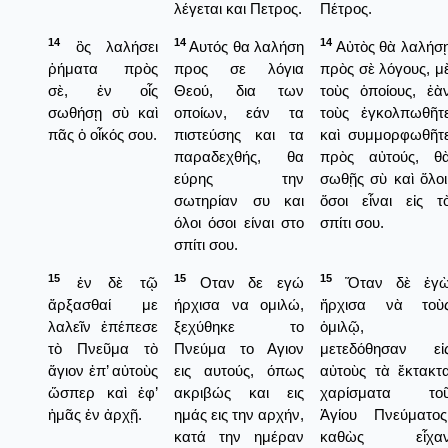
λέγεται και Πετρος.
Πέτρος.
14
14
14
ὃς λαλήσει
Αυτός θα λαλήση
Αὐτὸς θὰ λαλήσ
ῥήματα πρὸς
προς σε λόγια
πρὸς σὲ λόγους, μ
σὲ, ἐν οἷς
Θεού, δια των
τοὺς ὁποίους, ἐὰ
σωθήσῃ σὺ καὶ
οποίων, εάν τα
τοὺς ἐγκολπωθῆτ
πᾶς ὁ οἶκός σου.
πιστεύσης και τα
καὶ συμμορφωθῆτ
παραδεχθής, θα
πρὸς αὐτούς, θ
εύρης την
σωθῇς σὺ καὶ ὅλοι
σωτηρίαν συ και
ὅσοι εἶναι εἰς τ
όλοι όσοι είναι στο
σπίτι σου.
σπίτι σου.
15
15
15
ἐν δὲ τῷ
Οταν δε εγώ
Ὅταν δὲ ἐγ
ἄρξασθαί με
ήρχισα να ομιλώ,
ἤρχισα νὰ τοὺ
λαλεῖν ἐπέπεσε
ξεχύθηκε το
ὁμιλῷ,
τὸ Πνεῦμα τὸ
Πνεύμα το Αγιον
μετεδόθησαν εἰ
ἅγιον ἐπ’ αὐτοὺς
εις αυτούς, όπως
αὐτοὺς τὰ ἔκτακτ
ὥσπερ καὶ ἐφ’
ακριβώς και εις
χαρίσματα το
ἡμᾶς ἐν ἀρχῇ.
ημάς εις την αρχήν,
Ἁγίου Πνεύματος
κατά την ημέραν
καθὼς εἶχα