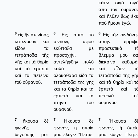
κάτω σιγὰ σιγ
ἀπὸ τὸν οὐρανὸ
καὶ ἦλθεν ἕως ἐκε
ποὺ ἤμουν ἐγώ.
6
6
6
εἰς ἣν ἀτενίσας
Εις αυτό το
Εἰς τὴν σινδόνη
κατενόουν, καὶ
σινδόνι, αφού
αὐτὴν ἔρριψ
εἶδον τὰ
εκύτταξα με
προσεκτικὰ τ
τετράποδα τῆς
προσοχήν,
βλέμμα μου κα
γῆς καὶ τὰ θηρία
αντελήφθην πολύ
διέκρινα καθαρά
καὶ τὰ ἑρπετὰ
καλά και
καὶ εἶδον τ
καὶ τὰ πετεινὰ
ολοκάθαρα είδα τα
τετράποδα τῆς γῆ
τοῦ οὐρανοῦ.
τετράποδα της γης
καὶ τὰ θηρία καὶ τ
και τα θηρία και τα
ἑρπετὰ καὶ τ
ερπετά και τα
πετεινὰ το
πτηνά του
οὐρανοῦ.
ουρανού.
7
7
7
ἤκουσα δὲ
Ηκουσα δε
Ἤκουσα δ
φωνῆς
φωνήν, η οποία
φωνήν, ἡ ὁποί
λεγούσης μοι·
μου έλεγε· “Πετρε,
μου ἔλεγε· Πέτρε