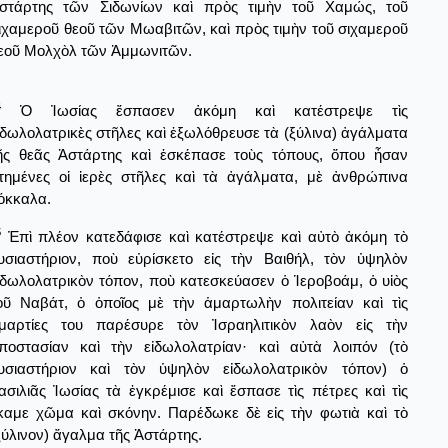
στάρτης τῶν Σιδωνίων καὶ πρὸς τιμὴν τοῦ Χαμώς, τοῦ
ιχαμεροῦ θεοῦ τῶν Μωαβιτῶν, καὶ πρὸς τιμὴν τοῦ σιχαμεροῦ
εοῦ Μολχὸλ τῶν Ἀμμωνιτῶν.
4
Ὁ Ἰωσίας ἔσπασεν ἀκόμη καὶ κατέστρεψε τὶς
ἰδωλολατρικὲς στῆλες καὶ ἐξωλόθρευσε τὰ (ξύλινα) ἀγάλματα
ῆς θεᾶς Ἀστάρτης καὶ ἐσκέπασε τοὺς τόπους, ὅπου ἦσαν
τημένες οἱ ἱερὲς στῆλες καὶ τὰ ἀγάλματα, μὲ ἀνθρώπινα
όκκαλα.
5
Ἐπὶ πλέον κατεδάφισε καὶ κατέστρεψε καὶ αὐτὸ ἀκόμη τὸ
υσιαστήριον, ποὺ εὑρίσκετο εἰς τὴν Βαιθήλ, τὸν ὑψηλὸν
ἰδωλολατρικὸν τόπον, ποὺ κατεσκεύασεν ὁ Ἱεροβοάμ, ὁ υἱὸς
οῦ Ναβάτ, ὁ ὁποῖος μὲ τὴν ἁμαρτωλὴν πολιτείαν καὶ τὶς
μαρτίες του παρέσυρε τὸν Ἰσραηλιτικὸν λαὸν εἰς τὴν
ποστασίαν καὶ τὴν εἰδωλολατρίαν· καὶ αὐτὰ λοιπόν (τὸ
υσιαστήριον καὶ τὸν ὑψηλὸν εἰδωλολατρικὸν τόπον) ὁ
ασιλιᾶς Ἰωσίας τὰ ἐγκρέμισε καὶ ἔσπασε τὶς πέτρες καὶ τὶς
καμε χῶμα καὶ σκόνην. Παρέδωκε δὲ εἰς τὴν φωτιὰ καὶ τὸ
ξύλινον) ἄγαλμα τῆς Ἀστάρτης.