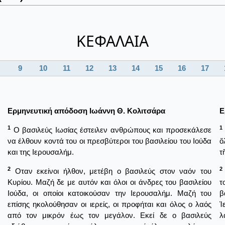
ΚΕΦΑΛΑΙΑ
9
10
11
12
13
14
15
16
17
Ερμηνευτική απόδοση Ιωάννη Θ. Κολιτσάρα
Ε
1
1
Ο βασιλεύς Ιωσίας έστειλεν ανθρώπους και προσεκάλεσε
να έλθουν κοντά του οι πρεσβύτεροι του βασιλείου του Ιούδα
ὅ
και της Ιερουσαλήμ.
τ
2
2
Οταν εκείνοι ήλθον, μετέβη ο βασιλεύς στον ναόν του
Κυρίου. Μαζή δε με αυτόν και όλοι οι άνδρες του βασιλείου
τ
Ιούδα, οι οποίοι κατοικούσαν την Ιερουσαλήμ. Μαζή του
β
επίσης ηκολούθησαν οι ιερείς, οι προφήται και όλος ο λαός
Ἱ
από τον μικρόν έως τον μεγάλον. Εκεί δε ο βασιλεύς
λ