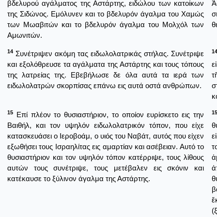
βδελυρού αγάλματος της Αστάρτης, ειδώλου των κατοίκων
Ἀ
της Σιδώνος. Εμόλυνεν και το βδελυρόν άγαλμα του Χαμώς
σ
των Μωαβιτών και το βδελυρόν άγαλμα του Μολχόλ των
θ
Αμωνιτών.
14
1
Συνέτριψεν ακόμη τας ειδωλολατρικάς στήλας. Συνέτριψε
και εξολόθρευσε τα αγάλματα της Αστάρτης και τους τόπους
ε
της λατρείας της. Εβεβήλωσε δε όλα αυτά τα ιερά των
τ
ειδωλολατρών σκορπίσας επάνω εις αυτά οστά ανθρώπων.
σ
κ
15
1
Επί πλέον το θυσιαστήριον, το οποίον ευρίσκετο εις την
Βαιθήλ, και τον υψηλόν ειδωλολατρικόν τόπον, που είχε
θ
κατασκευάσει ο Ιεροβοάμ, ο υιός του Ναβάτ, αυτός που είχεν
ε
εξωθήσει τους Ισραηλίτας εις αμαρτίαν και ασέβειαν. Αυτό το
τ
θυσιαστήριον και τον υψηλόν τόπον κατέρριψε, τους λίθους
ἁ
αυτών τους συνέτριψε, τους μετέβαλεν εις σκόνιν και
ἀ
κατέκαυσε το ξύλινον άγαλμα της Αστάρτης.
θ
β
ἔ
(