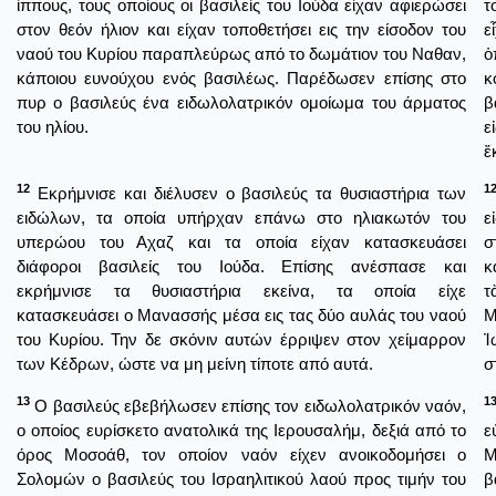
ίππους, τους οποίους οι βασιλείς του Ιούδα είχαν αφιερώσει
τ
στον θεόν ήλιον και είχαν τοποθετήσει εις την είσοδον του
ε
ναού του Κυρίου παραπλεύρως από το δωμάτιον του Ναθαν,
ὁ
κάποιου ευνούχου ενός βασιλέως. Παρέδωσεν επίσης στο
κ
πυρ ο βασιλεύς ένα ειδωλολατρικόν ομοίωμα του άρματος
β
του ηλίου.
ε
ἔ
12
1
Εκρήμνισε και διέλυσεν ο βασιλεύς τα θυσιαστήρια των
ειδώλων, τα οποία υπήρχαν επάνω στο ηλιακωτόν του
ε
υπερώου του Αχαζ και τα οποία είχαν κατασκευάσει
σ
διάφοροι βασιλείς του Ιούδα. Επίσης ανέσπασε και
κ
εκρήμνισε τα θυσιαστήρια εκείνα, τα οποία είχε
τ
κατασκευάσει ο Μανασσής μέσα εις τας δύο αυλάς του ναού
Μ
του Κυρίου. Την δε σκόνιν αυτών έρριψεν στον χείμαρρον
Ἰ
των Κέδρων, ώστε να μη μείνη τίποτε από αυτά.
σ
13
1
Ο βασιλεύς εβεβήλωσεν επίσης τον ειδωλολατρικόν ναόν,
ο οποίος ευρίσκετο ανατολικά της Ιερουσαλήμ, δεξιά από το
ε
όρος Μοσοάθ, τον οποίον ναόν είχεν ανοικοδομήσει ο
Μ
Σολομών ο βασιλεύς του Ισραηλιτικού λαού προς τιμήν του
β