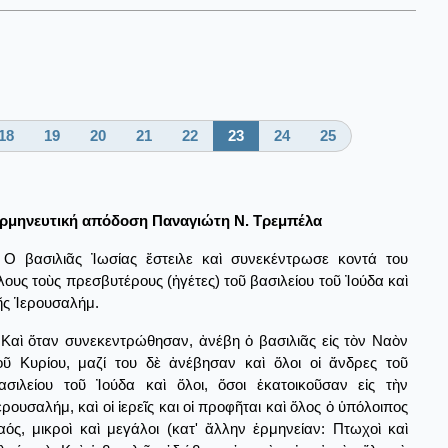
18
19
20
21
22
23
24
25
ρμηνευτική απόδοση Παναγιώτη Ν. Τρεμπέλα
Ο βασιλιᾶς Ἰωσίας ἔστειλε καὶ συνεκέντρωσε κοντά του
λους τοὺς πρεσβυτέρους (ἡγέτες) τοῦ βασιλείου τοῦ Ἰούδα καὶ
ῆς Ἱερουσαλήμ.
Καὶ ὅταν συνεκεντρώθησαν, ἀνέβη ὁ βασιλιᾶς εἰς τὸν Ναὸν
οῦ Κυρίου, μαζί του δὲ ἀνέβησαν καὶ ὅλοι οἱ ἄνδρες τοῦ
ασιλείου τοῦ Ἰούδα καὶ ὅλοι, ὅσοι ἑκατοικοῦσαν εἰς τὴν
ερουσαλήμ, καὶ οἱ ἱερεῖς και οἱ προφῆται καὶ ὅλος ὁ ὑπόλοιπος
αός, μικροὶ καὶ μεγάλοι (κατ' ἄλλην ἑρμηνείαν: Πτωχοὶ καὶ