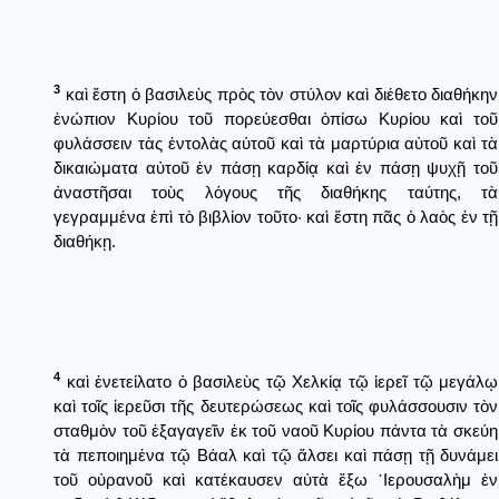
3
καὶ ἔστη ὁ βασιλεὺς πρὸς τὸν στύλον καὶ διέθετο διαθήκην
ἐνώπιον Κυρίου τοῦ πορεύεσθαι ὀπίσω Κυρίου καὶ τοῦ
φυλάσσειν τὰς ἐντολὰς αὐτοῦ καὶ τὰ μαρτύρια αὐτοῦ καὶ τὰ
δικαιώματα αὐτοῦ ἐν πάσῃ καρδίᾳ καὶ ἐν πάσῃ ψυχῇ τοῦ
ἀναστῆσαι τοὺς λόγους τῆς διαθήκης ταύτης, τὰ
γεγραμμένα ἐπὶ τὸ βιβλίον τοῦτο· καὶ ἔστη πᾶς ὁ λαὸς ἐν τῇ
διαθήκῃ.
4
καὶ ἐνετείλατο ὁ βασιλεὺς τῷ Χελκίᾳ τῷ ἱερεῖ τῷ μεγάλῳ
καὶ τοῖς ἱερεῦσι τῆς δευτερώσεως καὶ τοῖς φυλάσσουσιν τὸν
σταθμὸν τοῦ ἐξαγαγεῖν ἐκ τοῦ ναοῦ Κυρίου πάντα τὰ σκεύη
τὰ πεποιημένα τῷ Βάαλ καὶ τῷ ἄλσει καὶ πάσῃ τῇ δυνάμει
τοῦ οὐρανοῦ καὶ κατέκαυσεν αὐτὰ ἔξω ῾Ιερουσαλὴμ ἐν