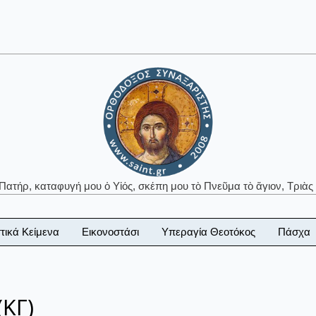
 Πατήρ, καταφυγή μου ὁ Υἱός, σκέπη μου τὸ Πνεῦμα τὸ ἅγιον, Τριὰς 
τικά Κείμενα
Εικονοστάσι
Υπεραγία Θεοτόκος
Πάσχα
(ΚΓ)