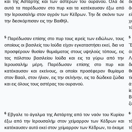
και της Αστάρτης και των αστέρων του ουρανού. Ολα δε
δ
αυτά τα παρέδωσαν στο πυρ και τα κατέκαυσαν έξω από
ἄ
την Ιερουσαλήμ στον αγρόν των Κέδρων. Την δε σκόνιν των
ε
την διεσκόρπισαν εις την Βαιθήλ.
χ
τ
5
5
Παρέδωσαν επίσης στο πυρ τους ιερείς των ειδώλων, τους
οποίους οι βασιλείς του Ιούδα είχαν εγκαταστήσει εκεί, δια να
Ἔ
προσφέρουν θυσίαν θυμιάματος στους υψηλούς τόπους, εις
ὁ
τας πόλστου βασιλείου Ιούδα και εις τα γύρω από την
Λ
Ιερουσαλήμ μέρη. Παρέδωσαν επίσης στο πυρ και
δ
κατέκαυσαν και εκείνους, οι οποίοι προσέφεραν θυμίαμα
θ
στον Βααλ, στον ήλιον, εις την σελήνην, εις τα δώδεκα ζώδια
τ
και εις όλους τους αστέρας του ουρανού.
ἀ
ἱ
Β
ζ
6
6
Εβγαλε το άγαλμα της Αστάρτης από τον ναόν του Κυρίου
έξω από την Ιερουσαλήμ στον χείμαρρον των Κέδρων και
τ
κατέκαυσεν αυτό εκεί στον χείμαρρον των Κέδρων, το έκαμε
τ