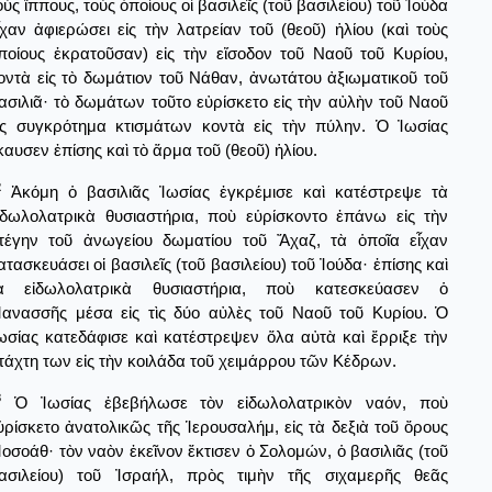
οὺς ἵππους, τοὺς ὁποίους οἱ βασιλεῖς (τοῦ βασιλείου) τοῦ Ἰούδα
ἶχαν ἀφιερώσει εἰς τὴν λατρείαν τοῦ (θεοῦ) ἡλίου (καὶ τοὺς
ποίους ἐκρατοῦσαν) εἰς τὴν εἴσοδον τοῦ Ναοῦ τοῦ Κυρίου,
οντὰ εἰς τὸ δωμάτιον τοῦ Νάθαν, ἀνωτάτου ἀξιωματικοῦ τοῦ
ασιλιᾶ· τὸ δωμάτων τοῦτο εὐρίσκετο εἰς τὴν αὐλὴν τοῦ Ναοῦ
ἰς συγκρότημα κτισμάτων κοντὰ εἰς τὴν πύλην. Ὁ Ἰωσίας
καυσεν ἐπίσης καὶ τὸ ἅρμα τοῦ (θεοῦ) ἡλίου.
2
Ἀκόμη ὁ βασιλιᾶς Ἰωσίας ἐγκρέμισε καὶ κατέστρεψε τὰ
ἰδωλολατρικὰ θυσιαστήρια, ποὺ εὑρίσκοντο ἐπάνω εἰς τὴν
τέγην τοῦ ἀνωγείου δωματίου τοῦ Ἄχαζ, τὰ ὁποῖα εἶχαν
ατασκευάσει οἱ βασιλεῖς (τοῦ βασιλείου) τοῦ Ἰούδα· ἐπίσης καὶ
ὰ εἰδωλολατρικὰ θυσιαστήρια, ποὺ κατεσκεύασεν ὁ
ανασσῆς μέσα εἰς τὶς δύο αὐλὲς τοῦ Ναοῦ τοῦ Κυρίου. Ὁ
ωσίας κατεδάφισε καὶ κατέστρεψεν ὅλα αὐτὰ καὶ ἔρριξε τὴν
τάχτη των εἰς τὴν κοιλάδα τοῦ χειμάρρου τῶν Κέδρων.
3
Ὁ Ἰωσίας ἐβεβήλωσε τὸν εἰδωλολατρικὸν ναόν, ποὺ
ὑρίσκετο ἀνατολικῶς τῆς Ἱερουσαλήμ, εἰς τὰ δεξιὰ τοῦ ὄρους
οσοάθ· τὸν ναὸν ἐκεῖνον ἔκτισεν ὁ Σολομών, ὁ βασιλιᾶς (τοῦ
ασιλείου) τοῦ Ἰσραήλ, πρὸς τιμὴν τῆς σιχαμερῆς θεᾶς