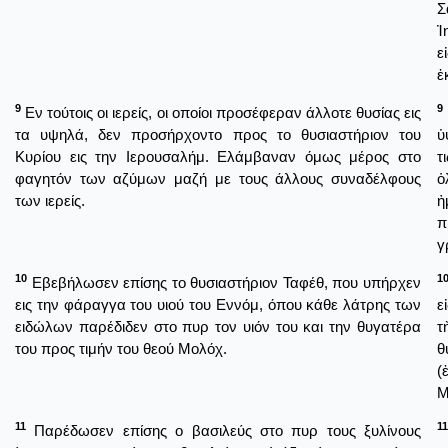
Σ
Ἰ
ε
ἐ
9
9
Εν τούτοις οι ιερείς, οι οποίοι προσέφεραν άλλοτε θυσίας εις
τα υψηλά, δεν προσήρχοντο προς το θυσιαστήριον του
ὑ
Κυρίου εις την Ιερουσαλήμ. Ελάμβαναν όμως μέρος στο
τ
φαγητόν των αζύμων μαζή με τους άλλους συναδέλφους
ὁ
των ιερείς.
ἠ
π
γ
10
1
Εβεβήλωσεν επίσης το θυσιαστήριον Ταφέθ, που υπήρχεν
εις την φάραγγα του υιού του Εννόμ, όπου κάθε λάτρης των
ε
ειδώλων παρέδιδεν στο πυρ τον υιόν του και την θυγατέρα
τ
του προς τιμήν του θεού Μολόχ.
θ
(
Μ
11
11
Παρέδωσεν επίσης ο βασιλεύς στο πυρ τους ξυλίνους