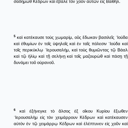
σαδημὼθ Κέδρων καὶ ἔβαλε τὸν χοῦν αὐτῶν εἰς Βαιθήλ.
5
καὶ κατέκαυσε τοὺς χωμαρίμ, οὓς ἔδωκαν βασιλεῖς ᾿Ιούδα
καὶ ἐθυμίων ἐν τοῖς ὑψηλοῖς καὶ ἐν ταῖς πόλεσιν ᾿Ιούδα καὶ
τοῖς περικύκλῳ ῾Ιερουσαλήμ, καὶ τοὺς θυμιῶντας τῷ Βάαλ
καὶ τῷ ἡλίῳ καὶ τῇ σελήνῃ καὶ τοῖς μαζουρὼθ καὶ πάσῃ τῇ
δυνάμει τοῦ οὐρανοῦ.
6
καὶ ἐξήνεγκε τὸ ἄλσος ἐξ οἴκου Κυρίου ἔξωθεν
῾Ιερουσαλὴμ εἰς τὸν χειμάρρουν Κέδρων καὶ κατέκαυσεν
αὐτὸν ἐν τῷ χειμάρρῳ Κέδρων καὶ ἐλέπτυνεν εἰς χοῦν καὶ