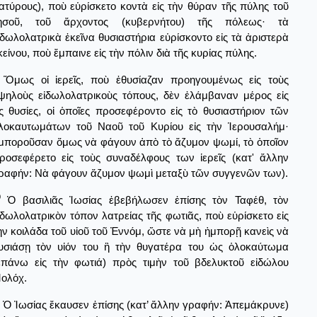
ατύρους), ποὺ εὑρίσκετο κοντὰ εἰς τὴν θύραν τῆς πύλης τοῦ
ησοῦ, τοῦ ἄρχοντος (κυβερνήτου) τῆς πόλεως· τὰ
ἰδωλολατρικὰ ἐκεῖνα θυσιαστήρια εὑρίσκοντο εἰς τὰ ἀριστερὰ
κείνου, ποὺ ἔμπαινε εἰς τὴν πόλιν διὰ τῆς κυρίας πύλης.
Ὅμως οἰ ἱερεῖς, ποὺ ἐθυσίαζαν προηγουμένως εἰς τοὺς
ψηλοὺς εἰδωλολατρικοὺς τόπους, δὲν ἐλάμβαναν μέρος εἰς
ις θυσίες, οἱ ὁποῖες προσεφέροντο εἰς τὸ θυσιαστήριον τῶν
λοκαυτωμάτων τοῦ Ναοῦ τοῦ Κυρίου εἰς τὴν Ἱερουσαλήμ·
μποροῦσαν ὅμως νὰ φάγουν ἀπὸ τὸ ἄζυμον ψωμί, τὸ ὁποῖον
ροσεφέρετο εἰς τοὺς συναδέλφους των ἱερεῖς (κατ' ἄλλην
ραφήν: Νὰ φάγουν ἄζυμον ψωμὶ μεταξὺ τῶν συγγενῶν των).
0
Ὁ βασιλιᾶς Ἰωσίας ἐβεβήλωσεν ἐπίσης τὸν Ταφέθ, τὸν
ἰδωλολατρικὸν τόπον λατρείας τῆς φωτιᾶς, ποὺ εὑρίσκετο εἰς
ὴν κοιλάδα τοῦ υἱοῦ τοῦ Ἐννόμ, ὥστε νὰ μὴ ἠμπορῇ κανεὶς νὰ
υσιάσῃ τὸν υἱόν του ἢ τὴν θυγατέρα του ὡς ὁλοκαύτωμα
ἐπάνω εἰς τὴν φωτιά) πρὸς τιμὴν τοῦ βδελυκτοῦ εἰδώλου
ολόχ.
Ὁ Ἰωσίας ἔκαυσεν ἐπίσης (κατ’ ἄλλην γραφήν: Ἀπεμάκρυνε)