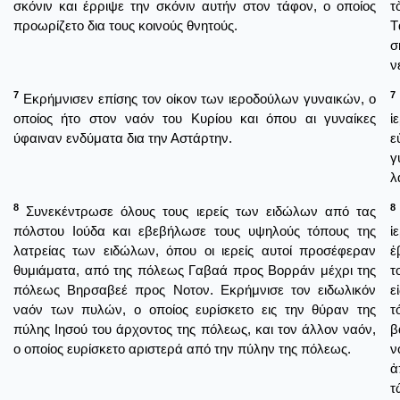
σκόνιν και έρριψε την σκόνιν αυτήν στον τάφον, ο οποίος
τ
προωρίζετο δια τους κοινούς θνητούς.
Τ
σ
ν
7
7
Εκρήμνισεν επίσης τον οίκον των ιεροδούλων γυναικών, ο
οποίος ήτο στον ναόν του Κυρίου και όπου αι γυναίκες
ἱ
ύφαιναν ενδύματα δια την Αστάρτην.
ε
γ
λ
8
8
Συνεκέντρωσε όλους τους ιερείς των ειδώλων από τας
πόλστου Ιούδα και εβεβήλωσε τους υψηλούς τόπους της
ἱ
λατρείας των ειδώλων, όπου οι ιερείς αυτοί προσέφεραν
ἐ
θυμιάματα, από της πόλεως Γαβαά προς Βορράν μέχρι της
τ
πόλεως Βηρσαβεέ προς Νοτον. Εκρήμνισε τον ειδωλικόν
ε
ναόν των πυλών, ο οποίος ευρίσκετο εις την θύραν της
τ
πύλης Ιησού του άρχοντος της πόλεως, και τον άλλον ναόν,
β
ο οποίος ευρίσκετο αριστερά από την πύλην της πόλεως.
ν
ἀ
τ