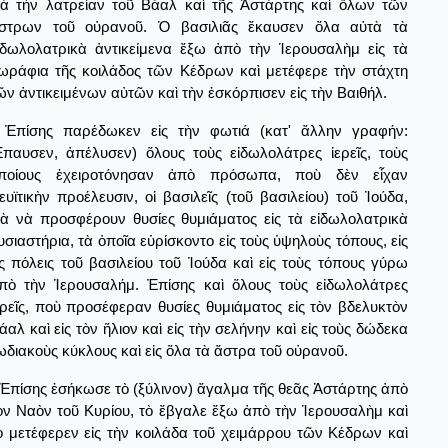
ιὰ τὴν λατρείαν τοῦ Βάαλ καὶ τῆς Ἀστάρτης καὶ ὅλων τῶν
στρων τοῦ οὐρανοῦ. Ὁ βασιλιᾶς ἔκαυσεν ὅλα αὐτὰ τὰ
ἰδωλολατρικὰ ἀντικείμενα ἔξω ἀπὸ τὴν Ἱερουσαλὴμ εἰς τὰ
ωράφια τῆς κοιλάδος τῶν Κέδρων καὶ μετέφερε τὴν στάχτη
ῶν ἀντικειμένων αὐτῶν καὶ τὴν ἐσκόρπισεν εἰς τὴν Βαιθήλ.
Ἐπίσης παρέδωκεν εἰς τὴν φωτιά (κατ' ἄλλην γραφήν:
παυσεν, ἀπέλυσεν) ὅλους τοὺς εἰδωλολάτρες ἱερεῖς, τοὺς
ποίους ἐχειροτόνησαν ἀπὸ πρόσωπα, ποὺ δὲν εἶχαν
ευϊτικὴν προέλευσιν, οἱ βασιλεῖς (τοῦ βασιλείου) τοῦ Ἰούδα,
ιὰ νὰ προσφέρουν θυσίες θυμιάματος εἰς τὰ εἰδωλολατρικὰ
υσιαστήρια, τὰ ὁποῖα εὑρίσκοντο εἰς τοὺς ὑψηλοὺς τόπους, εἰς
ὶς πόλεις τοῦ βασιλείου τοῦ Ἰούδα καὶ εἰς τοὺς τόπους γύρω
πὸ τὴν Ἱερουσαλήμ. Ἐπίσης καὶ ὅλους τοὺς εἰδωλολάτρες
ερεῖς, ποὺ προσέφεραν θυσίες θυμιάματος εἰς τὸν βδελυκτὸν
άαλ καὶ εἰς τὸν ἥλιον καὶ εἰς τὴν σελήνην καὶ εἰς τοὺς δώδεκα
ωδιακοὺς κύκλους καὶ εἰς ὅλα τὰ ἄστρα τοῦ οὐρανοῦ.
Ἐπίσης ἐσήκωσε τὸ (ξύλινον) ἄγαλμα τῆς θεᾶς Ἀστάρτης ἀπὸ
ὸν Ναὸν τοῦ Κυρίου, τὸ ἔβγαλε ἔξω ἀπὸ τὴν Ἱερουσαλὴμ καὶ
ὸ μετέφερεν εἰς τὴν κοιλάδα τοῦ χειμάρρου τῶν Κέδρων καὶ