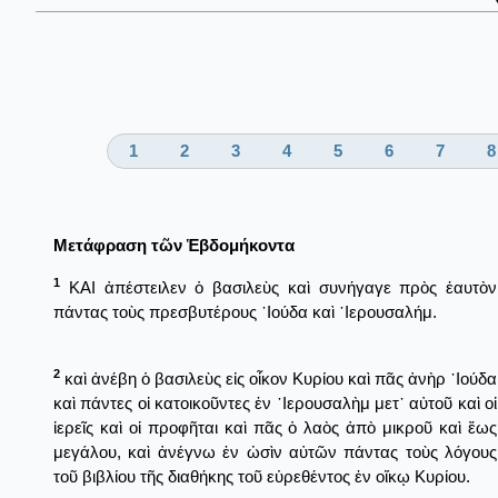
1
2
3
4
5
6
7
8
Μετάφραση τῶν Ἑβδομήκοντα
1
ΚΑΙ ἀπέστειλεν ὁ βασιλεὺς καὶ συνήγαγε πρὸς ἑαυτὸν
πάντας τοὺς πρεσβυτέρους ᾿Ιούδα καὶ ῾Ιερουσαλήμ.
2
καὶ ἀνέβη ὁ βασιλεὺς εἰς οἶκον Κυρίου καὶ πᾶς ἀνὴρ ᾿Ιούδα
καὶ πάντες οἱ κατοικοῦντες ἐν ῾Ιερουσαλὴμ μετ᾿ αὐτοῦ καὶ οἱ
ἱερεῖς καὶ οἱ προφῆται καὶ πᾶς ὁ λαὸς ἀπὸ μικροῦ καὶ ἕως
μεγάλου, καὶ ἀνέγνω ἐν ὠσὶν αὐτῶν πάντας τοὺς λόγους
τοῦ βιβλίου τῆς διαθήκης τοῦ εὑρεθέντος ἐν οἴκῳ Κυρίου.