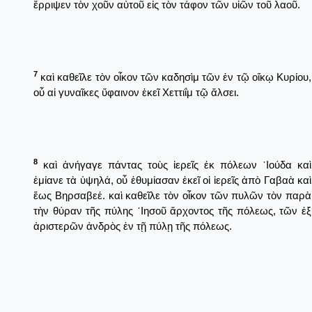
ἔρριψεν τὸν χοῦν αὐτοῦ εἰς τὸν τάφον τῶν υἱῶν τοῦ λαοῦ.
7
καὶ καθεῖλε τὸν οἶκον τῶν καδησὶμ τῶν ἐν τῷ οἴκῳ Κυρίου,
οὗ αἱ γυναῖκες ὕφαινον ἐκεῖ Χεττιΐμ τῷ ἄλσει.
8
καὶ ἀνήγαγε πάντας τοὺς ἱερεῖς ἐκ πόλεων ᾿Ιούδα καὶ
ἐμίανε τὰ ὑψηλά, οὗ ἐθυμίασαν ἐκεῖ οἱ ἱερεῖς ἀπὸ Γαβαὰ καὶ
ἕως Βηρσαβεέ. καὶ καθεῖλε τὸν οἶκον τῶν πυλῶν τὸν παρὰ
τὴν θύραν τῆς πύλης ᾿Ιησοῦ ἄρχοντος τῆς πόλεως, τῶν ἐξ
ἀριστερῶν ἀνδρὸς ἐν τῇ πύλῃ τῆς πόλεως.