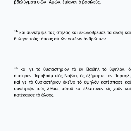
βδελύγματι υἱῶν ᾿Αμών, ἐμίανεν ὁ βασιλεύς.
14
καὶ συνέτριψε τὰς στήλας καὶ ἐξωλόθρευσε τὰ ἄλση καὶ
ἔπλησε τοὺς τόπους αὐτῶν ὀστέων ἀνθρώπων.
15
καί γε τὸ θυσιαστήριον τὸ ἐν Βαιθὴλ τὸ ὑψηλόν, ὃ
ἐποίησεν ῾Ιεροβοὰμ υἱὸς Ναβάτ, ὃς ἐξήμαρτε τὸν ᾿Ισραήλ,
καί γε τὸ θυσιαστήριον ἐκεῖνο τὸ ὑψηλὸν κατέσπασε καὶ
συνέτριψε τοὺς λίθους αὐτοῦ καὶ ἐλέπτυνεν εἰς χοῦν καὶ
κατέκαυσε τὸ ἄλσος.