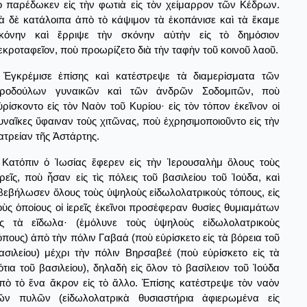
ὸ παρέδωκεν εἰς τὴν φωτιὰ εἰς τὸν χείμαρρον τῶν Κέδρων.
ὰ δὲ κατάλοιπα ἀπὸ τὸ κάψιμον τὰ ἐκοπάνισε καὶ τὰ ἔκαμε
κόνην καὶ ἔρριψε τὴν σκόνην αὐτὴν εἰς τὸ δημόσιον
εκροταφεῖον, ποὺ προωρίζετο διὰ τὴν ταφὴν τοῦ κοινοῦ λαοῦ.
Ἐγκρέμισε ἐπίσης καὶ κατέστρεψε τὰ διαμερίσματα τῶν
εροδούλων γυναικῶν καὶ τῶν ἀνδρῶν Σοδομιτῶν, ποὺ
ὑρίσκοντο εἰς τὸν Ναὸν τοῦ Κυρίου· εἰς τὸν τόπον ἐκεῖνον οἱ
υναῖκες ὕφαιναν τοὺς χιτῶνας, ποὺ ἐχρησιμοποιοῦντο εἰς τὴν
ατρείαν τῆς Ἀστάρτης.
Κατόπιν ὁ Ἰωσίας ἔφερεν εἰς τὴν Ἱερουσαλὴμ ὅλους τοὺς
ερεῖς, ποὺ ἦσαν εἰς τὶς πόλεις τοῦ βασιλείου τοῦ Ἰούδα, καὶ
βεβήλωσεν ὅλους τοὺς ὑψηλοὺς εἰδωλολατρικοὺς τόπους, εἰς
οὺς ὁποίους οἰ ἱερεῖς ἐκεῖνοι προσέφεραν θυσίες θυμιαμάτων
ἰς τὰ εἴδωλα· (ἐμόλυνε τοὺς ὑψηλοὺς εἰδωλολατρικοὺς
όπους) ἀπὸ τὴν πόλιν Γαβαά (ποὺ εὑρίσκετο εἰς τὰ βόρεια τοῦ
ασιλείου) μέχρι τὴν πόλιν Βηρσαβεέ (ποὺ εὑρίσκετο εἰς τὰ
ότια τοῦ βασιλείου), δηλαδὴ εἰς ὅλον τὸ βασίλειον τοῦ Ἰούδα
πὸ τὸ ἕνα ἄκρον εἰς τὸ ἄλλο. Ἐπίσης κατέστρεψε τὸν ναὸν
ῶν πυλῶν (εἰδωλολατρικὰ θυσιαστήρια ἀφιερωμένα εἰς