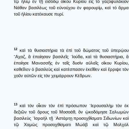
τῷ ἡλίῳ ἐν τῇ εἰσόδῳ οἴκου Κυρίου εἰς τὸ γαζοφυλάκιον
Νάθαν βασιλέως τοῦ εὐνούχου ἐν φαρουρίμ, καὶ τὸ ἅρμα
τοῦ ἡλίου κατέκαυσε πυρί.
12
καὶ τὰ θυσιαστήρια τὰ ἐπὶ τοῦ δώματος τοῦ ὑπερῴου
῎Αχαζ, ἃ ἐποίησαν βασιλεῖς ᾿Ιούδα, καὶ τὰ θυσιαστήρια, ἃ
ἐποίησε Μανασσῆς ἐν ταῖς δυσὶν αὐλαῖς οἴκου Κυρίου,
καθεῖλεν ὁ βασιλεὺς καὶ κατέσπασεν ἐκεῖθεν καὶ ἔρριψε τὸν
χοῦν αὐτῶν εἰς τὸν χειμάρρουν Κέδρων.
13
καὶ τὸν οἶκον τὸν ἐπὶ πρόσωπον ῾Ιερουσαλὴμ τὸν ἐκ
δεξιῶν τοῦ ὄρους τοῦ Μοσοάθ, ὃν ᾠκοδόμησε Σαλωμὼν
βασιλεὺς ᾿Ισραὴλ τῇ ᾿Αστάρτῃ προσοχθίσματι Σιδωνίων καὶ
τῷ Χαμὼς προσοχθίσματι Μωὰβ καὶ τῷ Μολχὸλ