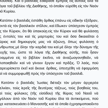
λούσιοι). Καὶ ὁ βασιλιᾶς ἐδιάβασε ἐμπρὸς εἰς αὐτοὺς ὅλα τὰ
όγια τοῦ βιβλίου τῆς Διαθήκης, τὸ ὁποῖον εὑρέθη εἰς τὸν Ναὸν
οῦ Κυρίου.
Κατόπιν ὁ βασιλιᾶς ἐστάθη ὄρθιος ἐπάνω εἰς εἰδικὴν ἐξέδραν,
οντὰ εἰς τὸν βασιλικὸν στῦλον, καὶ ἔδωκεν ὑπόσχεσιν ἐμπρὸς
ἰς τὸν Κύριον, ὅτι θὰ ὑπακούῃ εἰς τὸν Κύριον καὶ θὰ φυλάσσῃ
ὶς ἐντολές του καὶ τὶς μαρτυρίες του καὶ ὅσα δικαιοῦται ὁ
ύριος καὶ δημιουργός μας νὰ ἀξιώνῃ, ὅπως φυλάσσῃ ὁ
νθρωπος μὲ ὅλην τὴν καρδιά του καὶ μὲ ὅλην τὴν δύναμιν τῆς
υχῆς του, ὥστε τὰ λόγια τῆς Διαθήκης αὐτῆς, ποὺ ἦσαν
ραμμένα εἰς τὸ βιβλίον ἐκεῖνο, νὰ ἀναζωογονηθοῦν, νὰ
λοποιηθοῦν καὶ νὰ γίνουν ἔργον καὶ πρᾶξις. Ὁ λαός, ποὺ
αρευρίσκετο ἐκεῖ καὶ ἄκουε ὄρθιος, ὑπεσχέθη νὰ ἐφαρμόση
αὶ νὰ συμμορφωθῇ πρὸς τὴν ὑπόσχεσιν τοῦ βασιλιᾶ.
Κατόπιν ὁ βασιλιᾶς Ἰωσίας διέταξε τὸν μέγαν ἀρχιερέα
ελκίαν, τοὺς ἱερεῖς τῆς δευτέρας τάξεως, τοὺς βοηθούς του,
αὶ τοὺς φύλακες (τῆς εἰσόδου) τῆς θύρας τοῦ Ναοῦ νὰ
γάλουν ἀπὸ τὸν Ναὸν τοῦ Κυρίου ὅλα τὰ ἀντικείμενα, ποὺ
ἶχε κατασκευάσει ὁ Μανασσῆς καὶ τὰ ὁποῖα ἐχρησιμοποιοῦντο