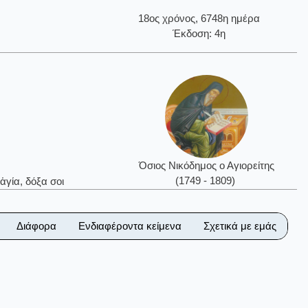
18ος χρόνος, 6748η ημέρα
Έκδοση: 4η
Όσιος Νικόδημος ο Αγιορείτης
(1749 - 1809)
ἁγία, δόξα σοι
Διάφορα
Ενδιαφέροντα κείμενα
Σχετικά με εμάς