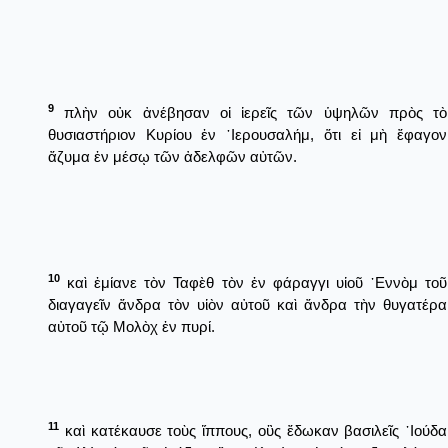
9
πλὴν οὐκ ἀνέβησαν οἱ ἱερεῖς τῶν ὑψηλῶν πρὸς τὸ
θυσιαστήριον Κυρίου ἐν ῾Ιερουσαλήμ, ὅτι εἰ μὴ ἔφαγον
ἄζυμα ἐν μέσῳ τῶν ἀδελφῶν αὐτῶν.
10
καὶ ἐμίανε τὸν Ταφὲθ τὸν ἐν φάραγγι υἱοῦ ᾿Εννὸμ τοῦ
διαγαγεῖν ἄνδρα τὸν υἱὸν αὐτοῦ καὶ ἄνδρα τὴν θυγατέρα
αὐτοῦ τῷ Μολὸχ ἐν πυρί.
11
καὶ κατέκαυσε τοὺς ἵππους, οὓς ἔδωκαν βασιλεῖς ᾿Ιούδα