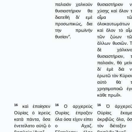
παλαιόν χαλκούν
θυσιαστήριον 
θυσιαστήριον θα
χύσῃς καὶ ὅλον 
διατεθή δι' εμέ
αἷμα τῶ
προσωπικώς, δια
ὁλοκαυτωμάτων
την πρωϊνήν
καὶ ὅλον τὸ αἷ
θυσίαν”.
τῶν ζώων τῶ
ἄλλων θυσιῶν. 
δὲ χάλκινο
θυσιαστήριον, 
παλαιόν, θὰ μεί
δι' ἐμὲ διὰ ν
ἐρωτῶ τὸν Κύριο
αὐτὸ θὰ τ
χρησιμοποιῶ ἐ
κάθε πρωΐ».
16
16
16
καὶ ἐποίησεν
Ο αρχιερεύς
Ὁ ἀρχιερεὺ
Οὐρίας ὁ ἱερεὺς
Ουρίας έπραξεν
Οὐρίας ἔκαμε
κατὰ πάντα, ὅσα
όλα όσα είχεν είπει
ἀκριβῶς ὅλα, ὅ
ἐνετείλατο αὐτῷ ὁ
ο Αχαζ.
τὸν διέταξεν 