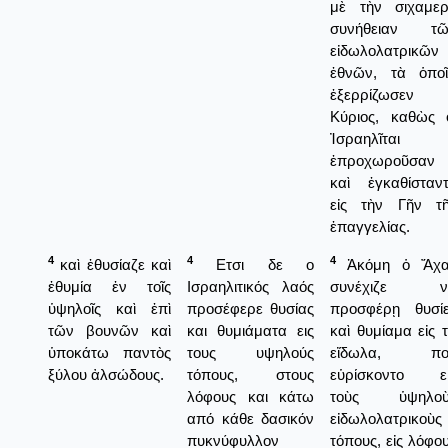
μὲ τὴν σιχαμε
συνήθειαν τῶ
εἰδωλολατρικῶν
ἐθνῶν, τὰ ὁπο
ἐξερρίζωσεν 
Κύριος, καθὼς 
Ἰσραηλῖται
ἐπροχωροῦσαν
καὶ ἐγκαθίσταν
εἰς τὴν Γῆν τ
ἐπαγγελίας.
4
4
4
καὶ ἐθυσίαζε καὶ
Ετσι δε ο
Ἀκόμη ὁ Ἄχα
ἐθυμία ἐν τοῖς
Ισραηλιτικός λαός
συνέχιζε ν
ὑψηλοῖς καὶ ἐπὶ
προσέφερε θυσίας
προσφέρῃ θυσί
τῶν βουνῶν καὶ
και θυμιάματα εις
καὶ θυμίαμα εἰς 
ὑποκάτω παντὸς
τους υψηλούς
εἴδωλα, πο
ξύλου ἀλσώδους.
τόπους, στους
εὑρίσκοντο εἰ
λόφους και κάτω
τοὺς ὑψηλοὺ
από κάθε δασικόν
εἰδωλολατρικοὺς
πυκνύφυλλον
τόπους, εἰς λόφο