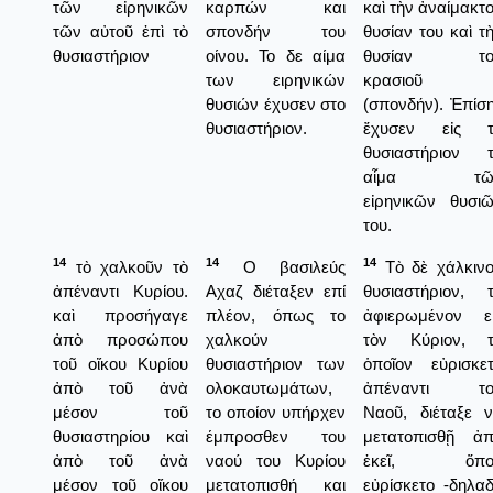
τῶν εἰρηνικῶν
καρπών και
καὶ τὴν ἀναίμακτ
τῶν αὐτοῦ ἐπὶ τὸ
σπονδήν του
θυσίαν του καὶ τ
θυσιαστήριον
οίνου. Το δε αίμα
θυσίαν το
των ειρηνικών
κρασιοῦ
θυσιών έχυσεν στο
(σπονδήν). Ἐπίσ
θυσιαστήριον.
ἔχυσεν εἰς τ
θυσιαστήριον 
αἷμα τῶ
εἰρηνικῶν θυσι
του.
14
14
14
τὸ χαλκοῦν τὸ
Ο βασιλεύς
Τὸ δὲ χάλκιν
ἀπέναντι Κυρίου.
Αχαζ διέταξεν επί
θυσιαστήριον, 
καὶ προσήγαγε
πλέον, όπως το
ἀφιερωμένον ε
ἀπὸ προσώπου
χαλκούν
τὸν Κύριον, τ
τοῦ οἴκου Κυρίου
θυσιαστήριον των
ὁποῖον εὐρισκε
ἀπὸ τοῦ ἀνὰ
ολοκαυτωμάτων,
ἀπέναντι το
μέσον τοῦ
το οποίον υπήρχεν
Ναοῦ, διέταξε 
θυσιαστηρίου καὶ
έμπροσθεν του
μετατοπισθῇ ἀ
ἀπὸ τοῦ ἀνὰ
ναού του Κυρίου
ἐκεῖ, ὅπο
μέσον τοῦ οἴκου
μετατοπισθή και
εὐρίσκετο -δηλα