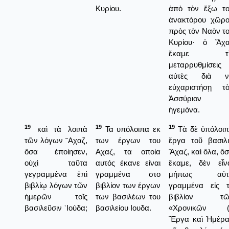
Κυρίου.
ἀπὸ τὸν ἔξω τ
ἀνακτόρου χῶρ
πρὸς τὸν Ναὸν τ
Κυρίου· ὁ Ἄχα
ἔκαμε τὶ
μεταρρυθμίσεις
αὐτὲς διὰ ν
εὐχαριστήσῃ τ
Ἀσσύριον
ἡγεμόνα.
19
19
19
καὶ τὰ λοιπὰ
Τα υπόλοιπα εκ
Τὰ δὲ ὑπόλοι
τῶν λόγων ῎Αχαζ,
των έργων του
ἔργα τοῦ βασιλ
ὅσα ἐποίησεν,
Αχαζ, τα οποία
Ἄχαζ, καὶ ὅλα, ὅ
οὐχὶ ταῦτα
αυτός έκανε είναι
ἔκαμε, δὲν εἶν
γεγραμμένα ἐπὶ
γραμμένα στο
μήπως αὐτ
βιβλίῳ λόγων τῶν
βιβλίον των έργων
γραμμένα εἰς 
ἡμερῶν τοῖς
των βασιλέων του
βιβλίον τῶ
βασιλεῦσιν ᾿Ιούδα;
βασιλείου Ιουδα.
«Χρονικῶν (
Ἔργα καὶ Ἡμέρα