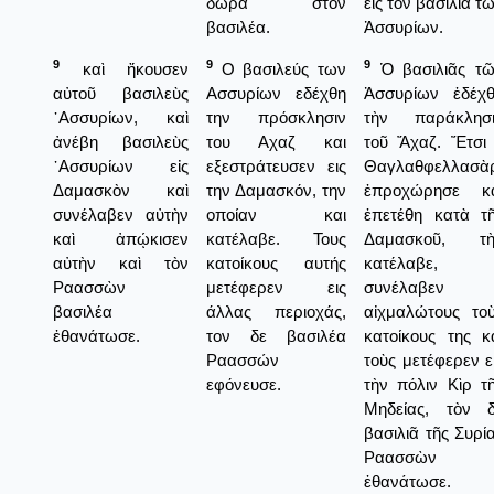
δώρα στον
εἰς τὸν βασιλιᾶ τ
βασιλέα.
Ἀσσυρίων.
9
9
9
καὶ ἤκουσεν
Ο βασιλεύς των
Ὁ βασιλιᾶς τ
αὐτοῦ βασιλεὺς
Ασσυρίων εδέχθη
Ἀσσυρίων ἐδέχ
᾿Ασσυρίων, καὶ
την πρόσκλησιν
τὴν παράκλησι
ἀνέβη βασιλεὺς
του Αχαζ και
τοῦ Ἄχαζ. Ἔτσι
᾿Ασσυρίων εἰς
εξεστράτευσεν εις
Θαγλαθφελλασὰ
Δαμασκὸν καὶ
την Δαμασκόν, την
ἐπροχώρησε κα
συνέλαβεν αὐτὴν
οποίαν και
ἐπετέθη κατὰ τ
καὶ ἀπῴκισεν
κατέλαβε. Τους
Δαμασκοῦ, τὴ
αὐτὴν καὶ τὸν
κατοίκους αυτής
κατέλαβε,
Ραασσὼν
μετέφερεν εις
συνέλαβεν
βασιλέα
άλλας περιοχάς,
αἰχμαλώτους το
ἐθανάτωσε.
τον δε βασιλέα
κατοίκους της κ
Ραασσών
τοὺς μετέφερεν ε
εφόνευσε.
τὴν πόλιν Κὶρ τ
Μηδείας, τὸν 
βασιλιᾶ τῆς Συρί
Ραασσὼν
ἐθανάτωσε.