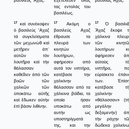
βασιλεὺς ῎Αχαζ.
Εξετελεσεν όλας
βασιλιᾶς Ἄχαζ.
τας εντολάς του
βασιλέως.
17
17
17
καὶ συνέκοψεν
Ακόμη ο
Ὁ βασιλιᾶ
ὁ βασιλεὺς ῎Αχαζ
βασιλεύς Αχαζ
Ἄχαζ ἔκοψε τ
τὰ συγκλείσματα
έθραυσε τα
χάλκινα πλευρ
τῶν μεχωνὼθ καὶ
πλευρά των
τῶν κινητῶ
μετῇρεν ἀπ᾿
κινητών
λουτήρων κα
αὐτῶν τὸν
λουτήρων,
ἀφήρεσεν ἀπ
λουτῆρα καὶ τὴν
αφήρεσεν από
αὐτοὺς τὸ
θάλασσαν
αυτά τον νιπτήρα,
νιπτῆρα, πο
καθεῖλεν ἀπὸ τῶν
κατέβασε την
εὐρίσκετο ἐπά
βοῶν τῶν
χαλκίνην
των. Ἐπίση
χαλκῶν τῶν
θάλασσαν από τα
κατέβασε τὴ
ὑποκάτω αὐτῆς
χάλκινα βόϊδια, τα
χαλκίνην
καὶ ἔδωκεν αὐτὴν
οποία ήσαν
«θάλασσαν» (τ
ἐπὶ βάσιν λιθίνην.
υποκάτω από
μεγάλην
αυτήν ως
δεξαμενήν) ἀπ
υποστηρίγματά
τὴν ράχην τῶ
της, και την
δώδεκα χαλκίν