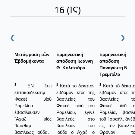
16 (ΙϚ)
❮
❯
Μετάφραση τῶν
Ερμηνευτική
Ερμηνευτική
Ἑβδομήκοντα
απόδοση Ιωάννη
απόδοση
Θ. Κολιτσάρα
Παναγιώτη Ν.
Τρεμπέλα
1
1
1
ΕΝ ἔτει
Κατά το δέκατον
Κατὰ τὸ δέκατ
ἑπτακαιδεκάτῳ
έβδομον έτος της
ἕβδομον ἔτος τ
Φακεὲ υἱοῦ
βασιλείας του
βασιλείας το
Ρομελίου
Φακεέ, υιού του
Φακεέ, υἱοῦ τ
ἐβασίλευσεν
Ρομελίου, έγινε
Ρομελία, βασιλ
῎Αχαζ υἱὸς
βασιλεύς στο
τοῦ Ἰσραήλ, ἀνέ
᾿Ιωάθαμ
βασίλειον του
εἰς τὸν βασιλικ
βασιλέως ᾿Ιούδα.
Ιούδα ο Αχαζ, ο
Θρόνον το