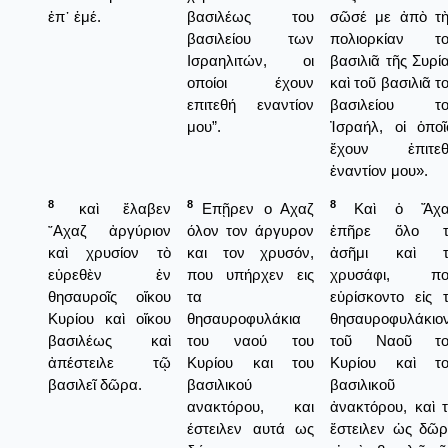
ἐπ᾿ ἐμέ.
βασιλέως του
σῶσέ με ἀπὸ τ
βασιλείου των
πολιορκίαν το
Ισραηλιτών, οι
βασιλιᾶ τῆς Συρί
οποίοι έχουν
καὶ τοῦ βασιλιᾶ τ
επιτεθή εναντίον
βασιλείου το
μου”.
Ἰσραήλ, οἱ ὁποῖ
ἔχουν ἐπιτεθ
ἐναντίον μου».
8
8
8
καὶ ἔλαβεν
Επῇρεν ο Αχαζ
Καὶ ὁ Ἄχα
῎Αχαζ ἀργύριον
όλον τον άργυρον
ἐπῆρε ὅλο τ
καὶ χρυσίον τὸ
και τον χρυσόν,
ἀσῆμι καὶ τ
εὑρεθὲν ἐν
που υπήρχεν εις
χρυσάφι, πο
θησαυροῖς οἴκου
τα
εὑρίσκοντο εἰς 
Κυρίου καὶ οἴκου
θησαυροφυλάκια
θησαυροφυλάκιο
βασιλέως καὶ
του ναού του
τοῦ Ναοῦ το
ἀπέστειλε τῷ
Κυρίου και του
Κυρίου καὶ το
βασιλεῖ δῶρα.
βασιλικού
βασιλικοῦ
ανακτόρου, και
ἀνακτόρου, καὶ 
έστειλεν αυτά ως
ἔστειλεν ὡς δῶ