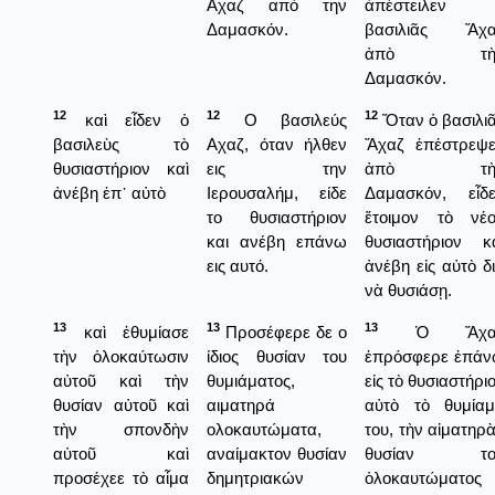
Αχαζ από την
ἀπέστειλεν 
Δαμασκόν.
βασιλιᾶς Ἄχα
ἀπὸ τὴ
Δαμασκόν.
12
12
12
καὶ εἶδεν ὁ
Ο βασιλεύς
Ὅταν ὁ βασιλι
βασιλεὺς τὸ
Αχαζ, όταν ήλθεν
Ἄχαζ ἐπέστρεψ
θυσιαστήριον καὶ
εις την
ἀπὸ τὴ
ἀνέβη ἐπ᾿ αὐτὸ
Ιερουσαλήμ, είδε
Δαμασκόν, εἶδ
το θυσιαστήριον
ἕτοιμον τὸ νέ
και ανέβη επάνω
θυσιαστήριον κ
εις αυτό.
ἀνέβη εἰς αὐτὸ δ
νὰ θυσιάσῃ.
13
13
13
καὶ ἐθυμίασε
Προσέφερε δε ο
Ὁ Ἄχα
τὴν ὁλοκαύτωσιν
ίδιος θυσίαν του
ἐπρόσφερε ἐπά
αὐτοῦ καὶ τὴν
θυμιάματος,
εἰς τὸ θυσιαστήρι
θυσίαν αὐτοῦ καὶ
αιματηρά
αὐτὸ τὸ θυμία
τὴν σπονδὴν
ολοκαυτώματα,
του, τὴν αἱματηρ
αὐτοῦ καὶ
αναίμακτον θυσίαν
θυσίαν το
προσέχεε τὸ αἷμα
δημητριακών
ὁλοκαυτώματος