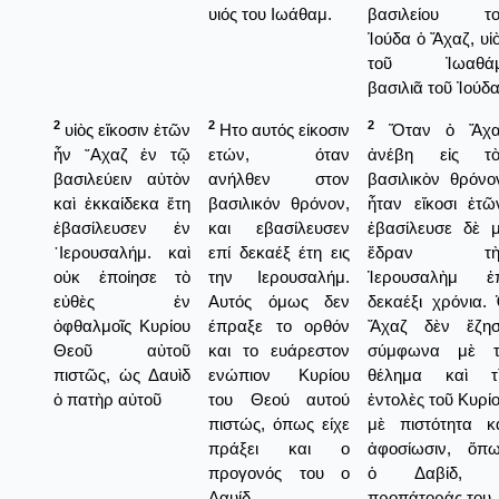
υιός του Ιωάθαμ.
βασιλείου το
Ἰούδα ὁ Ἄχαζ, υἱ
τοῦ Ἰωαθάμ
βασιλιᾶ τοῦ Ἰούδα
2
2
2
υἱὸς εἴκοσιν ἐτῶν
Ητο αυτός είκοσιν
Ὅταν ὁ Ἄχα
ἦν ῎Αχαζ ἐν τῷ
ετών, όταν
ἀνέβη εἰς τὸ
βασιλεύειν αὐτὸν
ανήλθεν στον
βασιλικὸν θρόνο
καὶ ἑκκαίδεκα ἔτη
βασιλικόν θρόνον,
ἦταν εἴκοσι ἐτῶ
ἐβασίλευσεν ἐν
και εβασίλευσεν
ἐβασίλευσε δὲ 
῾Ιερουσαλήμ. καὶ
επί δεκαέξ έτη εις
ἔδραν τὴ
οὐκ ἐποίησε τὸ
την Ιερουσαλήμ.
Ἱερουσαλὴμ ἐπ
εὐθὲς ἐν
Αυτός όμως δεν
δεκαέξι χρόνια.
ὀφθαλμοῖς Κυρίου
έπραξε το ορθόν
Ἄχαζ δὲν ἔζησ
Θεοῦ αὐτοῦ
και το ευάρεστον
σύμφωνα μὲ τ
πιστῶς, ὡς Δαυὶδ
ενώπιον Κυρίου
θέλημα καὶ τὶ
ὁ πατὴρ αὐτοῦ
του Θεού αυτού
ἐντολὲς τοῦ Κυρί
πιστώς, όπως είχε
μὲ πιστότητα κ
πράξει και ο
ἀφοσίωσιν, ὅπ
προγονός του ο
ὁ Δαβίδ, 
Δαυίδ.
προπάτοράς του.