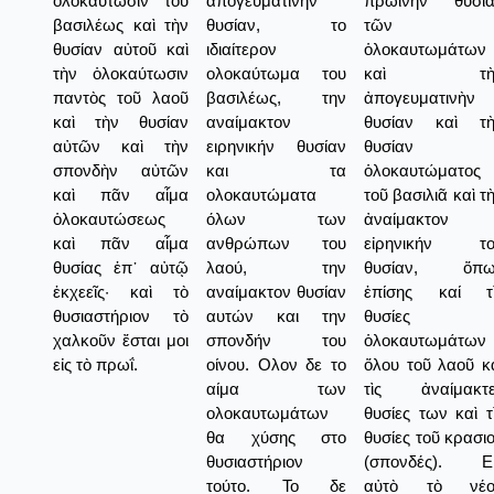
ὁλοκαύτωσιν τοῦ
απογευματινήν
πρωϊνὴν θυσία
βασιλέως καὶ τὴν
θυσίαν, το
τῶν
θυσίαν αὐτοῦ καὶ
ιδιαίτερον
ὁλοκαυτωμάτων
τὴν ὁλοκαύτωσιν
ολοκαύτωμα του
καὶ τὴ
παντὸς τοῦ λαοῦ
βασιλέως, την
ἀπογευματινὴν
καὶ τὴν θυσίαν
αναίμακτον
θυσίαν καὶ τὴ
αὐτῶν καὶ τὴν
ειρηνικήν θυσίαν
θυσίαν
σπονδὴν αὐτῶν
και τα
ὁλοκαυτώματος
καὶ πᾶν αἷμα
ολοκαυτώματα
τοῦ βασιλιᾶ καὶ τ
ὁλοκαυτώσεως
όλων των
ἀναίμακτον
καὶ πᾶν αἷμα
ανθρώπων του
εἰρηνικήν το
θυσίας ἐπ᾿ αὐτῷ
λαού, την
θυσίαν, ὅπω
ἐκχεεῖς· καὶ τὸ
αναίμακτον θυσίαν
ἐπίσης καί τὶ
θυσιαστήριον τὸ
αυτών και την
θυσίες
χαλκοῦν ἔσται μοι
σπονδήν του
ὁλοκαυτωμάτων
εἰς τὸ πρωΐ.
οίνου. Ολον δε το
ὅλου τοῦ λαοῦ κ
αίμα των
τὶς ἀναίμακτε
ολοκαυτωμάτων
θυσίες των καὶ τ
θα χύσης στο
θυσίες τοῦ κρασι
θυσιαστήριον
(σπονδές). Εἰ
τούτο. Το δε
αὐτὸ τὸ νέο