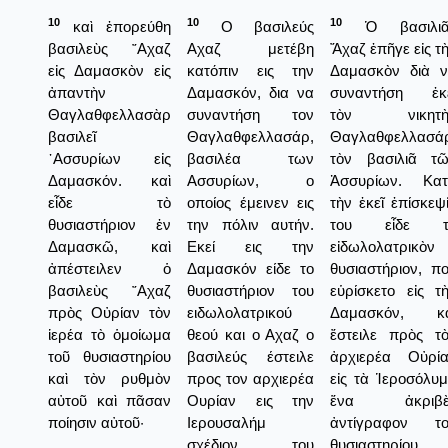
10
10
10
καὶ ἐπορεύθη
Ο βασιλεύς
Ὁ βασιλιᾶ
βασιλεὺς ῎Αχαζ
Αχαζ μετέβη
Ἄχαζ ἐπῆγε εἰς τ
εἰς Δαμασκὸν εἰς
κατόπιν εις την
Δαμασκὸν διὰ 
ἀπαντὴν
Δαμασκόν, δια να
συναντήση ἐκε
Θαγλαθφελλασὰρ
συναντήση τον
τὸν νικητὴ
βασιλεῖ
Θαγλαθφελλασάρ,
Θαγλαθφελλασά
᾿Ασσυρίων εἰς
βασιλέα των
τὸν βασιλιᾶ τ
Δαμασκόν. καὶ
Ασσυρίων, ο
Ἀσσυρίων. Κατ
εἶδε τὸ
οποίος έμεινεν εις
τὴν ἐκεῖ ἐπίσκεψ
θυσιαστήριον ἐν
την πόλιν αυτήν.
του εἶδε τ
Δαμασκῶ, καὶ
Εκεί εις την
εἰδωλολατρικὸν
ἀπέστειλεν ὁ
Δαμασκόν είδε το
θυσιαστήριον, π
βασιλεὺς ῎Αχαζ
θυσιαστήριον του
εὑρίσκετο εἰς τ
πρὸς Οὐρίαν τὸν
ειδωλολατρικού
Δαμασκόν, κα
ἱερέα τὸ ὁμοίωμα
θεού και ο Αχαζ ο
ἔστειλε πρὸς τ
τοῦ θυσιαστηρίου
βασιλεύς έστειλε
ἀρχιερέα Οὐρί
καὶ τὸν ρυθμὸν
προς τον αρχιερέα
εἰς τὰ Ἱεροσόλυ
αὐτοῦ καὶ πᾶσαν
Ουρίαν εις την
ἕνα ἀκριβὲ
ποίησιν αὐτοῦ·
Ιερουσαλήμ
ἀντίγραφον το
σχέδιον του
θυσιαστηρίου