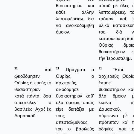
θυσιαστηρίου και
αὐτοῦ μὲ ὅλες τ
κάθε άλλην
λεπτομέρειες, τ
λεπτομέρειαν, δια
τρόπον καὶ τ
να ανοικοδομηθή
ὑλικὰ κατασκευ
όμοιον.
του, διὰ ν
κατασκευάσῆ καὶ
Οὐρίας ὅμοιο
θυσιαστήριον ε
τὴν Ἱερουσαλήμ.
11
11
11
καὶ
Πράγματι ο
Ἔτσι 
ᾠκοδόμησεν
Ουρίας, ο
ἀρχιερεὺς Οὐρί
Οὐρίας ὁ ἱερεὺς τὸ
αρχιερεύς,
ἔκτισε
θυσιαστήριον
οικοδόμησε
θυσιαστήριον κα
κατὰ πάντα, ὅσα
θυσιαστήριον καθ'
ἅλα ὅμοιον μ
ἀπέστειλεν ὁ
όλα όμοιον, όπως
ἐκεῖνο τῆ
βασιλεὺς ῎Αχαζ ἐκ
είχε διατάξει με
Δαμασκοῦ,
Δαμασκοῦ.
τους
σύμφωνα μὲ τ
απεσταλμένους
πρότυπον καὶ τ
του ο βασιλεύς
ὁδηγίες, ποὺ τ