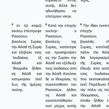
ευρίσκετο εντός
Ἄχαζ.
αυτής. Αλλά δεν
ηδυνήθησαν να
επιτύχουν νίκην.
6
6
6
ἐν τῷ καιρῷ
Κατά την εποχήν
Τὴν ἰδίαν ἐκείν
ἐκείνῳ ἐπέστρεψε
εκείνην ο
ἐποχὴν 
Ραασσὼν
Ραασσών,
Ραασσών,
βασιλεὺς Συρίας
βασιλεύς της
βασιλιᾶς τῆ
τὴν Αἰλὰθ τῇ Συρίᾳ
Συρίας, κατέκτησε
Συρίας, κατέλα
καὶ ἐξέβαλε τοὺς
και προσήρτησεν
πάλιν τὴν Αἰλ
᾿Ιουδαίους ἐξ
εις την Συρίαν την
διὰ λογαριασμ
Αἰλὰθ καὶ
Αιλάθ και εξεδίωξε
τῆς Συρίας κα
᾿Ιδουμαῖοι ἦλθον
τους Ιουδαίους από
ἔδιωξε ἀπὸ αὐτ
εἰς Αἰλὰθ καὶ
την Αιλάθ. Κατόπιν
τοὺς Ἰουδαίου
κατῴκησαν ἐκεῖ
δε οι Ιδουμαίοι, τη
ποὺ ἑκατοικοῦσ
ἕως τῆς ἡμέρας
συγκαταθέσει του
ἐκεῖ. Παρέδωκε 
ταύτης.
Ραασσών, ήλθον
τὴν πόλιν εἰς το
εις Αιλάθ και
Ἰδουμαίους, ο
εγκατεστάθησαν
ὁποῖοι ἦλθαν ε
εκεί μέχρις αυτής
τὴν Αἰλὰθ κα