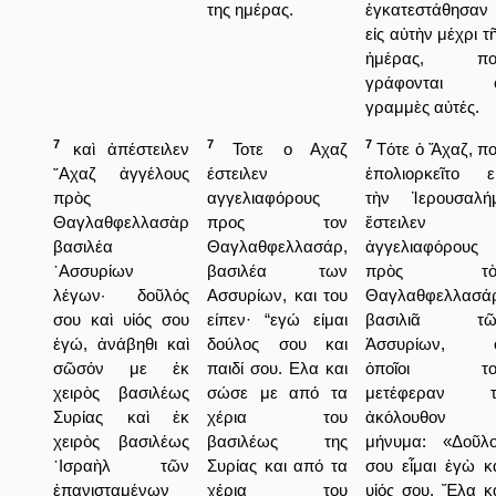
της ημέρας.
ἐγκατεστάθησαν
εἰς αὐτὴν μέχρι τ
ἡμέρας, πο
γράφονται ο
γραμμὲς αὐτές.
7
7
7
καὶ ἀπέστειλεν
Τοτε ο Αχαζ
Τότε ὁ Ἄχαζ, π
῎Αχαζ ἀγγέλους
έστειλεν
ἐπολιορκεῖτο ε
πρὸς
αγγελιαφόρους
τὴν Ἱερουσαλή
Θαγλαθφελλασὰρ
προς τον
ἔστειλεν
βασιλέα
Θαγλαθφελλασάρ,
ἀγγελιαφόρους
᾿Ασσυρίων
βασιλέα των
πρὸς τὸ
λέγων· δοῦλός
Ασσυρίων, και του
Θαγλαθφελλασά
σου καὶ υἱός σου
είπεν· “εγώ είμαι
βασιλιᾶ τῶ
ἐγώ, ἀνάβηθι καὶ
δούλος σου και
Ἀσσυρίων, ο
σῶσόν με ἐκ
παιδί σου. Ελα και
ὁποῖοι το
χειρὸς βασιλέως
σώσε με από τα
μετέφεραν τ
Συρίας καὶ ἐκ
χέρια του
ἀκόλουθον
χειρὸς βασιλέως
βασιλέως της
μήνυμα: «Δοῦλ
᾿Ισραὴλ τῶν
Συρίας και από τα
σου εἶμαι ἐγὼ κ
ἐπανισταμένων
χέρια του
υἱός σου. Ἔλα κ