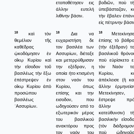
ετοποθέτησεν εις
βοδιῶν, ποὺ τ
άλλην ευτελή
ὑπεβάσταζαν, κ
λιθίνην βάσιν.
τὴν ἔβαλεν ἐπά
εἰς πέτρινην βάσι
18
18
18
καὶ τὸν
Δια να
Μετεκίνησε
θεμέλιον τῆς
ευχαριστήση δε
ἐπίσης τὸ βάθρ
καθέδρας
τον βασιλέα των
(τὴν ἐξέδραν) τ
ᾠκοδόμησεν ἐν
Ασσυρίων, διέταξε
βασιλικοῦ θρόνο
οἴκῳ Κυρίου καὶ
και μετερρύθμισαν
ποὺ εὐρίσκετο ε
τὴν εἴσοδον τοῦ
την εξέδραν, η
τὸν Ναὸν το
βασιλέως τὴν ἔξω
οποία ήτο κτισμένη
Κυρίου, κα
ἐπέστρεψεν ἐν
στον ναόν του
ἀπέκλεισε (ἢ κα
οἴκῳ Κυρίου ἀπὸ
Κυρίου, όπως
ἄλλην ἑρμηνεία
προσώπου
επίσης και την
Μετεκίνησεν,
βασιλέως
εισοδον, που
ἔστρεψε πρὸ
᾿Ασσυρίων.
ωδηγούσεν από το
ἄλλην
εξωτερικόν μέρος
κατεύθυνσιν) τ
του βασιλικού
βασιλικὴν εἴσοδ
ανακτόρου προς
(τὸν διάδρομον
τον ναόν του
ποὺ ὠδηγοῦσ