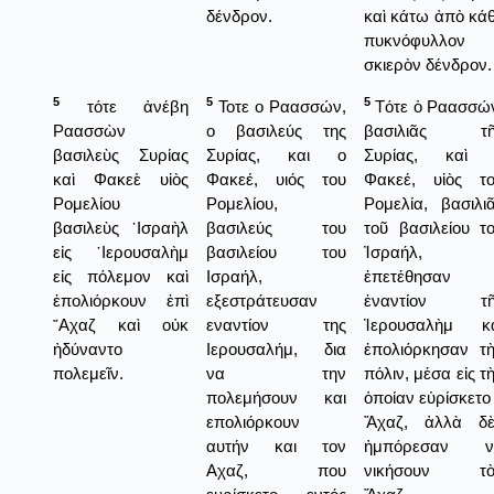
δένδρον.
καὶ κάτω ἀπὸ κά
πυκνόφυλλον
σκιερὸν δένδρον.
5
5
5
τότε ἀνέβη
Τοτε ο Ραασσών,
Τότε ὁ Ραασσώ
Ραασσὼν
ο βασιλεύς της
βασιλιᾶς τῆ
βασιλεὺς Συρίας
Συρίας, και ο
Συρίας, καὶ 
καὶ Φακεὲ υἱὸς
Φακεέ, υιός του
Φακεέ, υἱὸς τ
Ρομελίου
Ρομελίου,
Ρομελία, βασιλι
βασιλεὺς ᾿Ισραὴλ
βασιλεύς του
τοῦ βασιλείου τ
εἰς ῾Ιερουσαλὴμ
βασιλείου του
Ἰσραήλ,
εἰς πόλεμον καὶ
Ισραήλ,
ἐπετέθησαν
ἐπολιόρκουν ἐπὶ
εξεστράτευσαν
ἐναντίον τῆ
῎Αχαζ καὶ οὐκ
εναντίον της
Ἱερουσαλὴμ κα
ἠδύναντο
Ιερουσαλήμ, δια
ἐπολιόρκησαν τ
πολεμεῖν.
να την
πόλιν, μέσα εἰς τ
πολεμήσουν και
ὁποίαν εὑρίσκετο
επολιόρκουν
Ἄχαζ, ἀλλὰ δὲ
αυτήν και τον
ἠμπόρεσαν ν
Αχαζ, που
νικήσουν τὸ