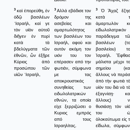
3
3
3
καὶ ἐπορεύθη, ἐν
Αλλά εβάδισε τον
Ὁ Ἄχαζ ἔζησ
ὁδῷ βασιλέων
δρόμον της
κατὰ τ
᾿Ισραήλ, καί γε
ασεβείας και
ἁμαρτωλὸν κα
τὸν υἱὸν αὐτοῦ
αμαρτωλότητος
εἰδωλολατρικὸν
διῆγεν ἐν πυρὶ
των βασιλέων του
παράδειγμα τῶ
κατὰ τὰ
Ισραήλ, αφού και
βασιλέων (το
βδελύγματα τῶν
αυτόν ακόμη τον
βασιλείου) το
ἐθνῶν, ὧν ἐξῇρε
υιόν του τον
Ἰσραήλ. Ἔφθασ
Κύριος ἀπὸ
επέρασεν από την
μάλιστα μέχρι τ
προσώπου τῶν
φωτιάν, σύμφωνα
σημείου (κατ
υἱῶν ᾿Ισραήλ,
με τας
ἄλλους νὰ περά
αποκρουστικάς
ἀπὸ τὴν φωτιὰ τ
συνηθείας των
υἱόν του διὰ νὰ τ
ειδωλολατρικών
ἑξαγνίσῃ· κατ
εθνών, τα οποία
ἄλλους) ν
είχε ξερριζώσει ο
θυσιάσῃ τὸν υἱ
Κυριος εμπρός
του ὡ
από τους
ὁλοκαύτωμα εἰς 
Ισραηλίτας.
εἴδωλα, σύμφω