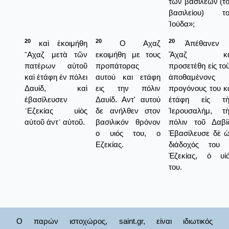
τῶν βασιλέων (τ
βασιλείου) το
Ἰούδα»;
20
20
20
καὶ ἐκοιμήθη
Ο Αχαζ
Ἀπέθανεν 
῎Αχαζ μετὰ τῶν
εκοιμήθη με τους
Ἄχαζ κα
πατέρων αὐτοῦ
προπάτορας
προσετέθη εἰς το
καὶ ἐτάφη ἐν πόλει
αυτού και ετάφη
ἀποθαμένονς
Δαυίδ, καὶ
εις την πόλιν
προγόνους του κ
ἐβασίλευσεν
Δαυίδ. Αντ' αυτού
ἐτάφη εἰς τὴ
᾿Εζεκίας υἱὸς
δε ανήλθεν στον
Ἱερουσαλήμ, τ
αὐτοῦ ἀντ᾿ αὐτοῦ.
βασιλικόν θρόνον
πόλιν τοῦ Δαβί
ο υιός του, ο
Ἐβασίλευσε δὲ 
Εζεκίας.
διάδοχός του 
Ἐζεκίας, ὁ υἱ
του.
Ο παρών ιστοχώρος, saint.gr, είναι ιδιωτικός