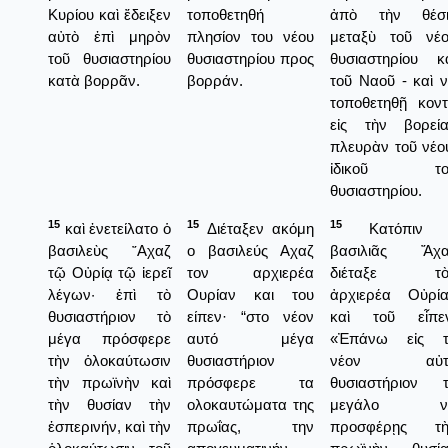
Κυρίου καὶ ἔδειξεν
τοποθετηθή
ἀπὸ τὴν θέσι
αὐτὸ ἐπὶ μηρὸν
πλησίον του νέου
μεταξὺ τοῦ νέ
τοῦ θυσιαστηρίου
θυσιαστηρίου προς
θυσιαστηρίου κ
κατὰ βορρᾶν.
βορράν.
τοῦ Ναοῦ - καὶ 
τοποθετηθῇ κον
εἰς τὴν βορεί
πλευρὰν τοῦ νέο
ἰδικοῦ το
θυσιαστηρίου.
15
15
15
καὶ ἐνετείλατο ὁ
Διέταξεν ακόμη
Κατόπιν 
βασιλεὺς ῎Αχαζ
ο βασιλεύς Αχαζ
βασιλιᾶς Ἄχα
τῷ Οὐρίᾳ τῷ ἱερεῖ
τον αρχιερέα
διέταξε τὸ
λέγων· ἐπὶ τὸ
Ουρίαν και του
ἀρχιερέα Οὐρί
θυσιαστήριον τὸ
είπεν· “στο νέον
καὶ τοῦ εἶπεν
μέγα πρόσφερε
αυτό μέγα
«Ἐπάνω εἰς τ
τὴν ὁλοκαύτωσιν
θυσιαστήριον
νέον αὐτ
τὴν πρωϊνὴν καὶ
πρόσφερε τα
θυσιαστήριον 
τὴν θυσίαν τὴν
ολοκαυτώματα της
μεγάλο ν
ἑσπερινήν, καὶ τὴν
πρωΐας, την
προσφέρῃς τὴ