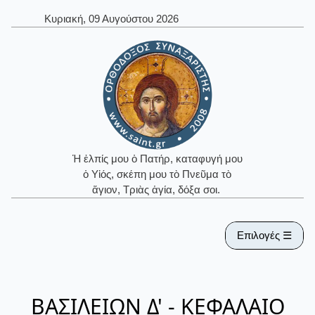
Κυριακή, 09 Αυγούστου 2026
Ἡ ἐλπίς μου ὁ Πατήρ, καταφυγή μου
ὁ Υἱός, σκέπη μου τὸ Πνεῦμα τὸ
ἅγιον, Τριὰς ἁγία, δόξα σοι.
Επιλογές ☰
ΒΑΣΙΛΕΙΩΝ Δ' - ΚΕΦΑΛΑΙΟ