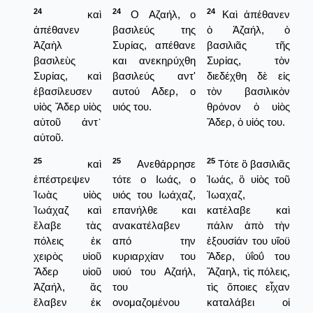
24
24
24
καὶ
Ο Αζαήλ, ο
Καὶ ἀπέθανεν
ἀπέθανεν
βασιλεύς της
ὁ Ἀζαήλ, ὁ
Ἀζαὴλ
Συρίας, απέθανε
βασιλιᾶς τῆς
βασιλεὺς
και ανεκηρύχθη
Συρίας, τὸν
Συρίας, καὶ
βασιλεύς αντ'
διεδέχθη δὲ εἰς
ἐβασίλευσεν
αυτού Αδερ, ο
τὸν βασιλικὸν
υἱὸς Ἄδερ υἱὸς
υιός του.
θρόνον ὁ υἱὸς
αὐτοῦ ἀντ᾿
Ἄδερ, ὁ υἱός του.
αὐτοῦ.
25
25
25
καὶ
Ανεθάρρησε
Τότε ὃ βασιλιᾶς
ἐπέστρεψεν
τότε ο Ιωάς, ο
Ἰωάς, ὃ υἱὸς τοῦ
Ἰωὰς υἱὸς
υιός του Ιωάχαζ,
Ἰωαχαζ,
Ἰωάχαζ καὶ
επανήλθε και
κατέλαβε καὶ
ἔλαβε τὰς
ανακατέλαβεν
πάλιν ἀπὸ τὴν
πόλεις ἐκ
από την
ἐξουσίάν του υἵοϋ
χειρὸς υἱοῦ
κυριαρχίαν του
Ἄδερ, ὑΐοΰ του
Ἄδερ υἱοῦ
υιού του Αζαήλ,
Ἄζαηλ, τὶς πόλεις,
Ἀζαήλ, ἃς
του
τὶς ὅποιες εἶχαν
ἔλαβεν ἐκ
ονομαζομένου
καταλάβει οἱ