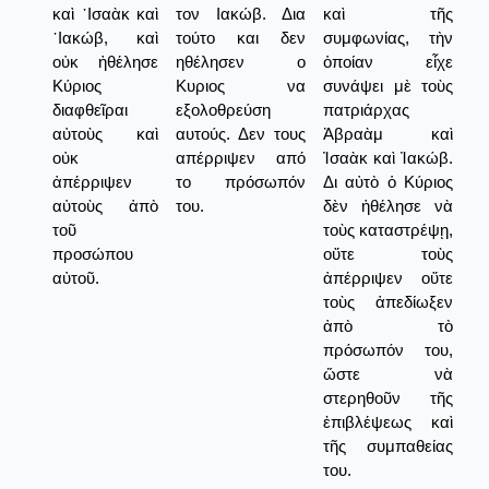
καὶ ᾿Ισαὰκ καὶ
τον Ιακώβ. Δια
καὶ τῆς
᾿Ιακώβ, καὶ
τούτο και δεν
συμφωνίας, τὴν
οὐκ ἠθέλησε
ηθέλησεν ο
ὁποίαν εἶχε
Κύριος
Κυριος να
συνάψει μὲ τοὺς
διαφθεῖραι
εξολοθρεύση
πατριάρχας
αὐτοὺς καὶ
αυτούς. Δεν τους
Ἀβραὰμ καὶ
οὐκ
απέρριψεν από
Ἰσαὰκ καὶ Ἰακώβ.
ἀπέρριψεν
το πρόσωπόν
Δι αὐτὸ ὁ Κύριος
αὐτοὺς ἀπὸ
του.
δὲν ἠθέλησε νὰ
τοῦ
τοὺς καταστρέψῃ,
προσώπου
οὔτε τοὺς
αὐτοῦ.
ἀπέρριψεν οὔτε
τοὺς ἀπεδίωξεν
ἀπὸ τὸ
πρόσωπόν του,
ὥστε νὰ
στερηθοῦν τῆς
ἐπιβλέψεως καὶ
τῆς συμπαθείας
του.