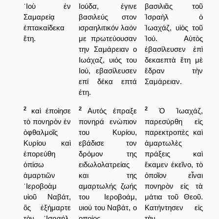
᾿Ιοὺ ἐν
Ιούδα, έγινε
βασιλιᾶς τοῦ
Σαμαρείᾳ
βασιλεύς στον
Ἰσραὴλ ὁ
ἑπτακαίδεκα
ισραηλιτικόν λαόν
Ἰωαχάζ, υἱὸς τοῦ
ἔτη.
με πρωτεύουσαν
Ἰού. Αὐτὸς
την Σαμάρειαν ο
ἐβασίλευσεν ἐπὶ
Ιωάχαζ, υιός του
δεκαεπτὰ ἔτη μὲ
Ιού, εβασίλευσεν
ἔδραν τὴν
επί δέκα επτά
Σαμάρειαν.
έτη.
2
2
2
καὶ ἐποίησε
Αυτός έπραξε
Ὁ Ἰωαχάζ,
τὸ πονηρὸν ἐν
πονηρά ενώπιον
παρεσύρθη εἰς
ὀφθαλμοῖς
του Κυρίου,
παρεκτροπὲς καὶ
Κυρίου καὶ
εβάδισε τον
ἁμαρτωλὲς
ἐπορεύθη
δρόμον της
πράξεις καὶ
ὀπίσω
ειδωλολατρείας
ἔκαμεν ἐκεῖνο, τὸ
ἁμαρτιῶν
και της
ὁποῖον εἶναι
῾Ιεροβοὰμ
αμαρτωλής ζωής
πονηρὸν εἰς τὰ
υἱοῦ Ναβάτ,
του Ιεροβοάμ,
μάτια τοῦ Θεοῦ.
ὃς ἐξήμαρτε
υιού του Ναβάτ, ο
Κατήντησεν εἰς
τὸν ᾿Ισραήλ,
οποίος
τὴν