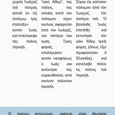
χειρὸς Ἰωάχαζ
“υιού Αδερ”, τας
Σύροι εἰς κάποιον
τοῦ πατρὸς
πόλεις, τας
πόλεμον ἀπὸ τὸν
αὐτοῦ ἐν τῷ
οποίας κατά τον
Ἰωαχαζ, τὸν
πολέμῳ· τρὶς
πόλεμον είχεν
πατέρα τοῦ. Ὃ
ἐπάταξεν
εκείνος αφαιρέσει
βασιλιᾶς Ἰωὰς
αὐτὸν Ἰωὰς
από τον Ιωάχαζ,
ἐπετέθη καὶ
καὶ ἐπέστρεψε
τον πατέρα του
ἐκτυπησε τὸν
τὰς πόλεις
Ιωάς. Τρεις
υἱὸν Ἄδερ τρεῖς
Ἰσραήλ.
φοράς
φορὲς (ὅπως εἶχε
επολέμησεν
προφητεϋσει ὃ
αυτόν νικηφόρως
Ἐλισαῖος) καὶ
ο Ιωάς και
κατέλαβε πάλιν
ανέκτησε τας
τις πόλεις τοῦ
κυριευθείσας από
Ἰσραήλ.
εκείνον πόλστου
Ισραήλ.
Ο παρών ιστοχώρος, saint.gr, είναι ιδιωτικός