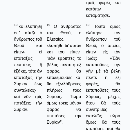
τρεῖς φορὲς καὶ
κατόπιν
ἐσταμάτησε.
19
19
19
καὶ ἐλυπήθη
Ο άνθρωπος
Τοῦτο ὅμὼς
ἐπ᾿ αὐτῷ ὁ
του Θεού, ο
ἐλύπησε τὸν
ἄνθρωπος τοῦ
Ελισαίος,
ἄνθρωπον τοῦ
Θεοῦ καὶ
ελυπήθη δι' αυτόν
Θεοῦ, ὀ ὁποῖος
εἶπεν· εἰ
και του είπεν·
εἶπεν εἰς τὸν
ἐπάταξας
“εάν έρριπτες το
Ἰωάς: «Ἐὰν
πεντάκις ἢ
βέλος πέντε η εξ
ἐκτυποῦσες τὴν
ἑξάκις, τότε ἂν
φοράς, θα
γῆν μὲ τὰ βέλη
ἐπάταξας τὴν
επολεμούσες και
πέντε ἢ ἕξι
Συρίαν ἕως
θα εξωλόθρευες
φορές, θὰ
συντελείας·
πλήρως τους
ἐκτυποῦσες τοὺς
καὶ νῦν τρὶς
Συρους. Τωρα
Σύρους, μέχρις
πατάξεις τὴν
όμως τρεις μόνον
ὅτου θὰ τοὺς
Συρίαν.
φοράς θα
συνέτριβες
κτυπήσης την
ἐντελῶς· τώρα
Συρίαν”.
ὅμως θὰ τοὺς
κτυπήσῃς καὶ θὰ