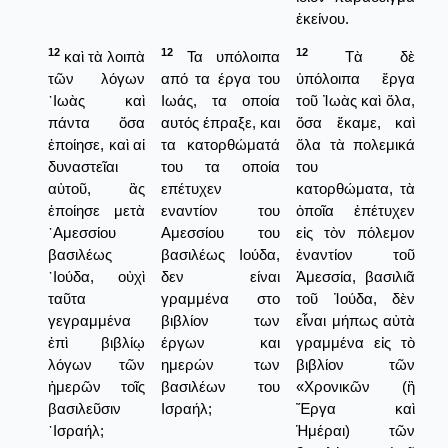
ἐκείνου.
12
12
12
καὶ τὰ λοιπὰ
Τα υπόλοιπα
Τὰ δὲ
τῶν λόγων
από τα έργα του
ὑπόλοιπα ἔργα
᾿Ιωὰς καὶ
Ιωάς, τα οποία
τοῦ Ἰωὰς καὶ ὅλα,
πάντα ὅσα
αυτός έπραξε, και
ὅσα ἔκαμε, καὶ
ἐποίησε, καὶ αἱ
τα κατορθώματά
ὅλα τὰ πολεμικά
δυναστεῖαι
του τα οποία
του
αὐτοῦ, ἃς
επέτυχεν
κατορθώματα, τὰ
ἐποίησε μετὰ
εναντίον του
ὁποῖα ἐπέτυχεν
᾿Αμεσσίου
Αμεσσίου του
εἰς τὸν πόλεμον
βασιλέως
βασιλέως Ιούδα,
ἐναντίον τοῦ
᾿Ιούδα, οὐχὶ
δεν είναι
Ἀμεσσία, βασιλιᾶ
ταῦτα
γραμμένα στο
τοῦ Ἰούδα, δὲν
γεγραμμένα
βιβλίον των
εἶναι μήπως αὐτὰ
ἐπὶ βιβλίῳ
έργων και
γραμμένα εἰς τὸ
λόγων τῶν
ημερών των
βιβλίον τῶν
ἡμερῶν τοῖς
βασιλέων του
«Χρονικῶν (ἢ
βασιλεῦσιν
Ισραήλ;
Ἔργα καὶ
᾿Ισραήλ;
Ἡμέραι) τῶν