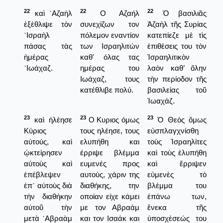
22
22
22
καὶ ᾿Αζαὴλ
Ο Αζαήλ
Ὁ βασιλιᾶς
ἐξέθλιψε τὸν
συνεχίζων τον
Ἀζαὴλ τῆς Συρίας
᾿Ισραὴλ
πόλεμον εναντίον
κατεπίεζε μὲ τὶς
πάσας τὰς
των Ισραηλιτών
ἐπιθέσεις του τὸν
ἡμέρας
καθ' όλας τας
Ἰσραηλιτικὸν
᾿Ιωάχαζ.
ημέρας του
λαὸν καθ’ ὅλην
Ιωάχαζ, τους
τὴν περίοδον τῆς
κατέθλιβε πολύ.
βασιλείας τοῦ
Ἰωαχάζ.
23
23
23
καὶ ἠλέησε
Ο Κυριος όμως
Ὁ Θεὸς ὅμως
Κύριος
τους ηλέησε, τους
εὐσπλαγχνίσθη
αὐτούς, καὶ
ελυπήθη και
τοὺς Ἰσραηλίτες
ᾠκτείρησεν
έρριψε βλέμμα
καὶ τοὺς ἐλυπήθη
αὐτοὺς καὶ
ευμενές προς
καὶ ἔρριψεν
ἐπέβλεψεν
αυτούς, χάριν της
εὐμενὲς τὸ
ἐπ᾿ αὐτοὺς διὰ
διαθήκης, την
βλέμμα του
τὴν διαθήκην
οποίαν είχε κάμει
ἐπάνω των,
αὐτοῦ τὴν
με τον Αβραάμ
ἔνεκα τῆς
μετὰ ῾Αβραὰμ
και τον Ισαάκ και
ὑποσχέσεώς του