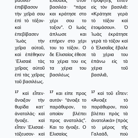
βασιλεῖ·
Ελισαίος στον
Προφήτης εἶπεν
ἐπιβίβασον
βασιλέα· “πάρε
εἰς τὸν βασιλιᾶ:
τὴν χεῖρά σου
και κράτησε στο
«Κράτησε γερὰ
ἐπὶ τὸ τόξον·
χέρι σου το
τὸ τόξον καὶ
καὶ
τοξον”. Ο Ιωάς
ἐτοιμάσου». Ὁ
ἐπεβίβασεν
άπλωσε και
Ἰωὰς ἐκράτησε
᾿Ιωὰς τὴν
επήρεν στο χέρι
γερὰ τὸ τόξον καὶ
χεῖρα αὐτοῦ,
του το τόξον. Ο
ὁ Ἐλισαῖος ἔβαλε
καὶ ἐπέθηκεν
δε Ελισαίος έθεσε
τὰ χέρια του
῾Ελισαιὲ τὰς
τα χέρια του εις
ἐπάνω εἰς τὰ
χεῖρας αὐτοῦ
τα χέρια του
χέρια τοῦ
ἐπὶ τὰς χεῖρας
βασιλέως
βασιλιᾶ,
τοῦ βασιλέως.
17
17
17
καὶ εἶπεν·
και είπε προς
καὶ τοῦ εἶπεν:
ἄνοιξον τὴν
αυτόν· “άνοιξε το
«Ἀνοιξε τὸ
θυρίδα κατ᾿
παράθυρον, το
παράθυρον, ποὺ
ἀνατολάς· καὶ
οποίον βλέπει
βλέπει πρὸς τὰ
ἤνοιξε. καὶ
προς ανατολάς”.
ἀνατολικά» (πρὸς
εἶπεν ῾Ελισαιέ·
Και το ήνοιξε. Ο
τὸ μέρος τῆς
τόξευσον· καὶ
Ελισαίος
Γαλαάδ, ποὺ