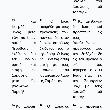
βασιλέων (τοῦ
βασιλείου) τοῦ
Ἰσραήλ»;
13
13
13
καὶ
Ο Ιωάς
Καὶ ἀπέθανεν
ἐκοιμήθη
εκοιμήθη με τους
ὁ Ἰωὰς καὶ
᾿Ιωὰς μετὰ
προγόνους του·
προσετέθη εἰς
τῶν πατέρων
εκάθισε δε στον
τοὺς
αὐτοῦ, καὶ
θρόνον αυτού ως
ἀποθαμένους
῾Ιεροβοὰμ
διάδοχός του ο
προγόνους του,
ἐκάθισεν ἐπὶ
Ιεροβοάμ. Ο Ιωάς
τὸν διεδέχθη δὲ
τοῦ θρόνου
δε ενεταφιάσθη
εἰς τὸν θρόνον ὁ
αὐτοῦ, καὶ
μαζή με τους
υἱός του,
ἐτάφη ἐν
βασιλείς του
Ἱεροβοὰμ ὁ Β'. Ὁ
Σαμαρείᾳ
ισραηλιτικού λαού
Ἰωὰς ἐτάφη εἰς
μετὰ τῶν
εις Σαμάρειαν.
τὴν Σαμάρειαν
βασιλέων
μαζὶ μὲ τοὺς
᾿Ισραήλ.
βασιλεῖς τοῦ
Ἰσραήλ.
14
14
14
Καὶ ῾Ελισαιὲ
Ο Ελισαίος
Ὁ προφήτης