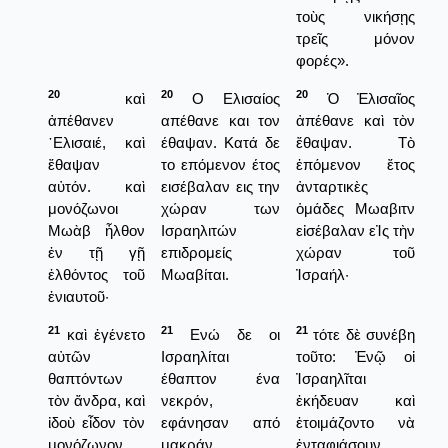
τοὺς νικήσῃς
τρεῖς μόνον
φορές».
20
20
20
καὶ
Ο Ελισαίος
Ὁ Ἐλισαῖος
ἀπέθανεν
απέθανε και τον
ἀπέθανε καὶ τὸν
῾Ελισαιέ, καὶ
έθαψαν. Κατά δε
ἔθαψαν. Τὸ
ἔθαψαν
το επόμενον έτος
ἑπόμενον ἔτος
αὐτόν. καὶ
εισέβαλαν εις την
ἀνταρτικὲς
μονόζωνοι
χώραν των
ὁμάδες Μωαβιτν
Μωὰβ ἦλθον
Ισραηλιτών
εἰσέβαλαν εἸς τὴν
ἐν τῇ γῇ
επιδρομείς
χώραν τοῦ
ἐλθόντος τοῦ
Μωαβίται.
Ἰσραήλ·
ἐνιαυτοῦ·
21
21
21
καὶ ἐγένετο
Ενώ δε οι
τότε δὲ συνέβη
αὐτῶν
Ισραηλίται
τοῦτο: Ἐνῷ οἱ
θαπτόντων
έθαπτον ένα
Ἰσραηλῖται
τὸν ἄνδρα, καὶ
νεκρόν,
ἐκήδευαν καὶ
ἰδοὺ εἶδον τὸν
εφάνησαν από
ἐτοιμάζοντο νὰ
μονόζωνον
μακράν
ἐνταφιάσουν