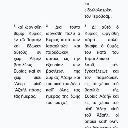
καὶ
εἰδωλολατρίαν
τὸν Ἱεροβοάμ.
3
3
3
καὶ ὠργίσθη
Δια τούτο
Δι' αὐτὸ ὁ
θυμῷ Κύριος
ωργίσθη πολύ ο
Κύριος ὠργίσθη
ἐν τῷ ᾿Ισραὴλ
Κυριος κατά των
πάρα πολύ,
καὶ ἔδωκεν
Ισραηλιτών και
ἄναψε ὁ θυμός
αὐτοὺς ἐν
παρέδωκεν
του κατὰ τοῦ
χειρὶ ᾿Αζαὴλ
αυτούς εις την
Ἰσραηλιτικοῦ
βασιλέως
εξουσίαν των
λαοῦ, τὸν
Συρίας καὶ ἐν
βασιλέων της
ἐγκατέλειψε καὶ
χειρὶ υἱοῦ
Συρίας Αζαήλ και
τὸν παρέδωκεν
῎Αδερ υἱοῦ
του υιού του Αδερ
εἰς τὰ χέρια τοῦ
᾿Αζαὴλ πάσας
καθ' όλας τας
βασιλιᾶ τῆς
τὰς ἡμέρας.
ημέρας της ζωής
Συρίας Ἀζαὴλ καὶ
του Ιωάχαζ.
εἰς τὰ χέρια τοῦ
υἱοῦ Ἄδερ, υἱοῦ
τοῦ Ἀζαήλ, οἱ
ὁποῖοι καθ' ὅλην
τὴν διάρκειαν τῆς