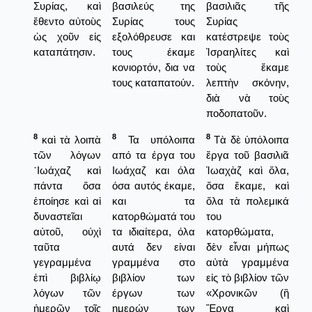
Συρίας, καὶ
βασιλεύς της
βασιλιᾶς τῆς
ἔθεντο αὐτοὺς
Συρίας τους
Συρίας
ὡς χοῦν εἰς
εξολόθρευσε και
κατέστρεψε τοὺς
καταπάτησιν.
τους έκαμε
Ἰσραηλίτες καὶ
κονιορτόν, δια να
τοὺς ἔκαμε
τους καταπατούν.
λεπτὴν σκόνην,
διὰ νὰ τοὺς
ποδοπατοῦν.
8
8
8
καὶ τὰ λοιπὰ
Τα υπόλοιπα
Τὰ δὲ ὑπόλοιπα
τῶν λόγων
από τα έργα του
ἔργα τοῦ βασιλιᾶ
᾿Ιωάχαζ καὶ
Ιωάχαζ και όλα
Ἰωαχὰζ καὶ ὅλα,
πάντα ὅσα
όσα αυτός έκαμε,
ὅσα ἔκαμε, καὶ
ἐποίησε καὶ αἱ
και τα
ὅλα τὰ πολεμικά
δυναστεῖαι
κατορθώματά του
του
αὐτοῦ, οὐχὶ
τα ιδιαίτερα, όλα
κατορθώματα,
ταῦτα
αυτά δεν είναι
δὲν εἶναι μήπως
γεγραμμένα
γραμμένα στο
αὐτὰ γραμμένα
ἐπὶ βιβλίῳ
βιβλίον των
εἰς τὸ βιβλίον τῶν
λόγων τῶν
έργων των
«Χρονικῶν (ἢ
ἡμερῶν τοῖς
ημερών των
Ἔργα καὶ