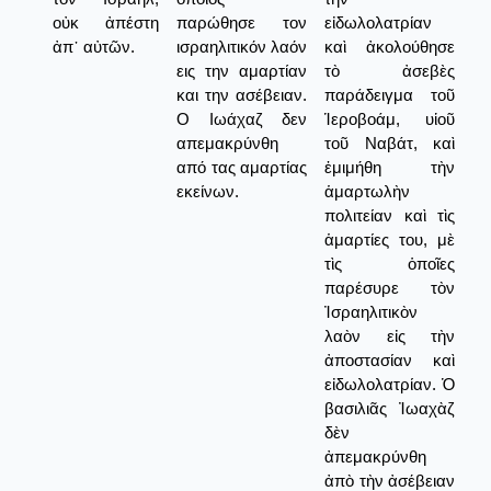
οὐκ ἀπέστη
παρώθησε τον
εἰδωλολατρίαν
ἀπ᾿ αὐτῶν.
ισραηλιτικόν λαόν
καὶ ἀκολούθησε
εις την αμαρτίαν
τὸ ἀσεβὲς
και την ασέβειαν.
παράδειγμα τοῦ
Ο Ιωάχαζ δεν
Ἱεροβοάμ, υἱοῦ
απεμακρύνθη
τοῦ Ναβάτ, καὶ
από τας αμαρτίας
ἐμιμήθη τὴν
εκείνων.
ἁμαρτωλὴν
πολιτείαν καὶ τὶς
ἁμαρτίες του, μὲ
τὶς ὁποῖες
παρέσυρε τὸν
Ἰσραηλιτικὸν
λαὸν εἰς τὴν
ἀποστασίαν καὶ
εἰδωλολατρίαν. Ὁ
βασιλιᾶς Ἰωαχὰζ
δὲν
ἀπεμακρύνθη
ἀπὸ τὴν ἀσέβειαν