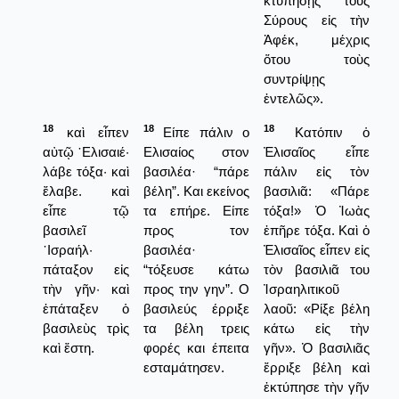
κτυπήσῃς τοὺς
Σύρους εἰς τὴν
Ἀφέκ, μέχρις
ὅτου τοὺς
συντρίψῃς
ἐντελῶς».
18
18
18
καὶ εἶπεν
Είπε πάλιν ο
Κατόπιν ὁ
αὐτῷ ῾Ελισαιέ·
Ελισαίος στον
Ἐλισαῖος εἶπε
λάβε τόξα· καὶ
βασιλέα· “πάρε
πάλιν εἰς τὸν
ἔλαβε. καὶ
βέλη”. Και εκείνος
βασιλιᾶ: «Πάρε
εἶπε τῷ
τα επήρε. Είπε
τόξα!» Ὁ Ἰωὰς
βασιλεῖ
προς τον
ἐπῆρε τόξα. Καὶ ὁ
᾿Ισραήλ·
βασιλέα·
Ἐλισαῖος εἶπεν εἰς
πάταξον εἰς
“τόξευσε κάτω
τὸν βασιλιᾶ του
τὴν γῆν· καὶ
προς την γην”. Ο
Ἰσραηλιτικοῦ
ἐπάταξεν ὁ
βασιλεύς έρριξε
λαοῦ: «Ρίξε βέλη
βασιλεὺς τρὶς
τα βέλη τρεις
κάτω εἰς τὴν
καὶ ἔστη.
φορές και έπειτα
γῆν». Ὁ βασιλιᾶς
εσταμάτησεν.
ἔρριξε βέλη καὶ
ἐκτύπησε τὴν γῆν