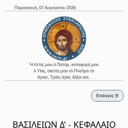
Παρασκευή, 07 Αυγούστου 2026
Ἡ ἐλπίς μου ὁ Πατήρ, καταφυγή μου
ὁ Υἱός, σκέπη μου τὸ Πνεῦμα τὸ
ἅγιον, Τριὰς ἁγία, δόξα σοι.
Επιλογές ☰
ΒΑΣΙΛΕΙΩΝ Δ' - ΚΕΦΑΛΑΙΟ