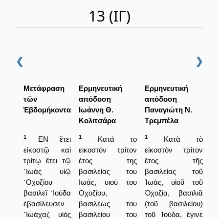
13 (ΙΓ)
❮
❯
Μετάφραση
Ερμηνευτική
Ερμηνευτική
τῶν
απόδοση
απόδοση
Ἑβδομήκοντα
Ιωάννη Θ.
Παναγιώτη Ν.
Κολιτσάρα
Τρεμπέλα
1
1
1
ΕΝ ἔτει
Κατά το
Κατὰ τὸ
εἰκοστῷ καὶ
εικοστόν τρίτον
εἰκοστὸν τρίτον
τρίτῳ ἔτει τῷ
έτος της
ἔτος τῆς
᾿Ιωὰς υἱῷ
βασιλείας του
βασιλείας τοῦ
᾿Οχοζίου
Ιωάς, υιού του
Ἰωάς, υἱοῦ τοῦ
βασιλεῖ ᾿Ιούδα
Οχοζίου,
Ὀχοζία, βασιλιᾶ
ἐβασίλευσεν
βασιλέως του
(τοῦ βασιλείου)
᾿Ιωάχαζ υἱὸς
βασιλείου του
τοῦ Ἰούδα, ἔγινε