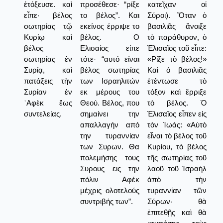
ἐτόξευσε. καὶ
προσέθεσε· “ρίξε
κατεῖχαν οἱ
εἶπε· βέλος
το βέλος”. Και
Σύροι). Ὅταν ὁ
σωτηρίας τῷ
εκείνος έρριψε το
βασιλιᾶς ἄνοιξε
Κυρίῳ καὶ
βέλος. Ο
τὸ παράθυρον, ὁ
βέλος
Ελισαίος είπε
Ἐλισαῖος τοῦ εἶπε:
σωτηρίας ἐν
τότε· “αυτό είναι
«Ρίξε τὸ βέλος!»
Συρίᾳ, καὶ
βέλος σωτηρίας
Καὶ ὁ βασιλιᾶς
πατάξεις τὴν
των Ισραηλιτών
ἐτέντωσε τὸ
Συρίαν ἐν
εκ μέρους του
τόξον καὶ ἔρριξε
᾿Αφὲκ ἕως
Θεού. Βέλος, που
τὸ βέλος. Ὁ
συντελείας.
σημαίνει την
Ἐλισαῖος εἶπεν εἰς
απαλλαγήν από
τὸν Ἰωάς: «Αὐτὸ
την τυραννίαν
εἶναι τὸ βέλος τοῦ
των Συρων. Θα
Κυρίου, τὸ βέλος
πολεμήσης τους
τῆς σωτηρίας τοῦ
Συρους εις την
λαοῦ τοῦ Ἰσραὴλ
πόλιν Αφέκ
ἀπὸ τὴν
μέχρις ολοτελούς
τυραννίαν τῶν
συντριβής των”.
Σύρων· θὰ
ἐπιτεθῇς καὶ θὰ