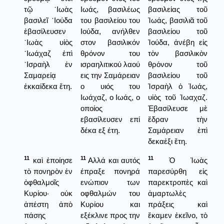
τῷ ᾿Ιωὰς
Ιωάς, βασιλέως
βασιλείας τοῦ
βασιλεῖ ᾿Ιούδα
του βασιλείου του
Ἰωάς, βασιλιᾶ τοῦ
ἐβασίλευσεν
Ιούδα, ανήλθεν
βασιλείου τοῦ
᾿Ιωὰς υἱὸς
στον βασιλικόν
Ἰούδα, ἀνέβη εἰς
᾿Ιωάχαζ ἐπὶ
θρόνον του
τὸν βασιλικὸν
᾿Ισραὴλ ἐν
ισραηλιτικού λαού
θρόνον τοῦ
Σαμαρείᾳ
εις την Σαμάρειαν
βασιλείου τοῦ
ἑκκαίδεκα ἔτη.
ο υιός του
Ἰσραὴλ ὁ Ἰωάς,
Ιωάχαζ, ο Ιωάς, ο
υἱὸς τοῦ Ἰωαχαζ.
οποίος
Ἐβασίλευσε μὲ
εβασίλευσεν επί
ἔδραν τὴν
δέκα εξ έτη.
Σαμάρειαν ἐπὶ
δεκαέξι ἔτη.
11
11
11
καὶ ἐποίησε
Αλλά και αυτός
Ὁ Ἰωὰς
τὸ πονηρὸν ἐν
έπραξε πονηρά
παρεσύρθη εἰς
ὀφθαλμοῖς
ενώπιον των
παρεκτροπὲς καὶ
Κυρίου· οὐκ
οφθαλμών του
ἁμαρτωλὲς
ἀπέστη ἀπὸ
Κυρίου και
πράξεις καὶ
πάσης
εξέκλινε προς την
ἔκαμεν ἐκεῖνο, τὸ