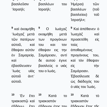
βασιλεῦσιν
βασιλέων του
Ἡμέραι) τῶν
᾿Ισραήλ;
Ισραήλ;
βασιλέων (τοῦ
βασιλείου) τοῦ
Ἰσραήλ»;
9
9
9
καὶ ἐκοιμήθη
Ο Ιωάχαζ
Καὶ ἀπέθανεν ὁ
᾿Ιωάχαζ μετὰ
εκοιμήθη μετά
Ἰωαχὰζ καὶ
τῶν πατέρων
των προγόνων
προσετέθη εἰς
αὐτοῦ, καὶ
του και τον
τοὺς
ἔθαψαν αὐτὸν
έθαψαν εις την
ἀποθαμένους
ἐν Σαμαρείᾳ,
Σαμάρειαν, αντί
προγόνους του,
καὶ
δε αυτού έγινε
καὶ τὸν ἔθαψαν
ἐβασίλευσεν
βασιλεύς ο υιός
εἰς τὴν
᾿Ιωὰς υἱὸς
του ο Ιωάς.
Σαμάρειαν.
αὐτοῦ ἀντ᾿
Ἐβασίλευσε δὲ
αὐτοῦ.
ὡς διάδοχός του
ὁ υἱός του Ἰωάς.
10
10
10
᾿Εν ἔτει
Κατά το
Κατὰ τὸ
τριακοστῷ καὶ
τριακοστόν
τριακοστὸν
ἑβδόμῳ ἔτει
έβδομον έτος του
ἕβδομον ἔτος τῆς