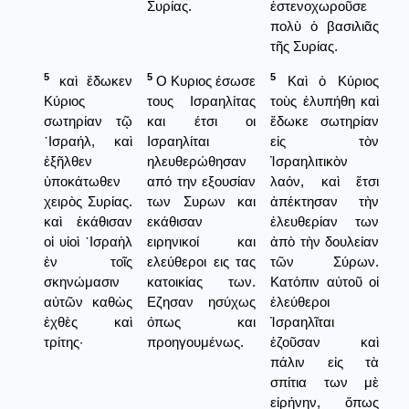
Συρίας.
ἐστενοχωροῦσε
πολὺ ὁ βασιλιᾶς
τῆς Συρίας.
5
5
5
καὶ ἔδωκεν
Ο Κυριος έσωσε
Καὶ ὁ Κύριος
Κύριος
τους Ισραηλίτας
τοὺς ἐλυπήθη καὶ
σωτηρίαν τῷ
και έτσι οι
ἔδωκε σωτηρίαν
᾿Ισραήλ, καὶ
Ισραηλίται
εἰς τὸν
ἐξῆλθεν
ηλευθερώθησαν
Ἰσραηλιτικὸν
ὑποκάτωθεν
από την εξουσίαν
λαόν, καὶ ἔτσι
χειρὸς Συρίας.
των Συρων και
ἀπέκτησαν τὴν
καὶ ἐκάθισαν
εκάθισαν
ἐλευθερίαν των
οἱ υἱοὶ ᾿Ισραὴλ
ειρηνικοί και
ἀπὸ τὴν δουλείαν
ἐν τοῖς
ελεύθεροι εις τας
τῶν Σύρων.
σκηνώμασιν
κατοικίας των.
Κατόπιν αὐτοῦ οἱ
αὐτῶν καθὼς
Εζησαν ησύχως
ἐλεύθεροι
ἐχθὲς καὶ
όπως και
Ἰσραηλῖται
τρίτης·
προηγουμένως.
ἐζοῦσαν καὶ
πάλιν εἰς τὰ
σπίτια των μὲ
εἰρήνην, ὅπως