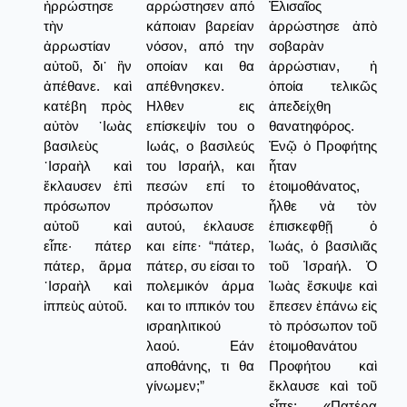
ἠρρώστησε
αρρώστησεν από
Ἐλισαῖος
τὴν
κάποιαν βαρείαν
ἀρρώστησε ἀπὸ
ἀρρωστίαν
νόσον, από την
σοβαρὰν
αὐτοῦ, δι᾿ ἣν
οποίαν και θα
ἀρρώστιαν, ἡ
ἀπέθανε. καὶ
απέθνησκεν.
ὁποία τελικῶς
κατέβη πρὸς
Ηλθεν εις
ἀπεδείχθη
αὐτὸν ᾿Ιωὰς
επίσκεψίν του ο
θανατηφόρος.
βασιλεὺς
Ιωάς, ο βασιλεύς
Ἐνῷ ὁ Προφήτης
᾿Ισραὴλ καὶ
του Ισραήλ, και
ἦταν
ἔκλαυσεν ἐπὶ
πεσών επί το
ἐτοιμοθάνατος,
πρόσωπον
πρόσωπον
ἦλθε νὰ τὸν
αὐτοῦ καὶ
αυτού, έκλαυσε
ἐπισκεφθῇ ὁ
εἶπε· πάτερ
και είπε· “πάτερ,
Ἰωάς, ὁ βασιλιᾶς
πάτερ, ἅρμα
πάτερ, συ είσαι το
τοῦ Ἰσραήλ. Ὁ
᾿Ισραὴλ καὶ
πολεμικόν άρμα
Ἰωὰς ἔσκυψε καὶ
ἱππεὺς αὐτοῦ.
και το ιππικόν του
ἔπεσεν ἐπάνω εἰς
ισραηλιτικού
τὸ πρόσωπον τοῦ
λαού. Εάν
ἐτοιμοθανάτου
αποθάνης, τι θα
Προφήτου καὶ
γίνωμεν;”
ἔκλαυσε καὶ τοῦ
εἶπε: «Πατέρα