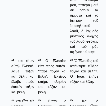
μου, πατέρα μου!
σὺ ἤσουν τὰ
ἅρματα καὶ τὸ
ἱππικὸν τοῦ
Ἰσραηλιτικοῦ
λαοῦ, ὁ ἰσχυρὸς
μυστικὸς ὁδηγὸς
τοῦ λαοῦ· φεύγεις
καὶ ποῦ μᾶς
ἀφήνεις τώρα;»
15
15
15
καὶ εἶπεν
Ο Ελισαίος
Ὃ Ἐλισαῖος τοῦ
αὐτῷ ῾Ελισαιέ·
είπε προς αυτόν·
ἀπάντησε: «Πάρε
λάβε τόξον
“πάρε τόξον και
τόξον καὶ βέλη».
καὶ βέλη. καὶ
βέλη”. Εκείνος
Ὁ Ἰωὰς ἐπῆρε
ἔλαβε πρὸς
επήρε πλησίον
τόξον καὶ βέλη.
ἑαυτὸν τόξον
του τόξον και
καὶ βέλη.
βέλη.
16
16
16
καὶ εἶπε τῷ
Είπεν ο
Καὶ ὁ