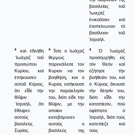
βασιλείας τοῦ
Ἰωαχὰζ
ἐνικοῦσαν καὶ
ἐταπείνωναν τὸ
βασίλειον τοῦ
Ἰσραήλ.
4
4
4
καὶ ἐδεήθη
Τοτε ο Ιωάχαζ
Ὁ Ἰωαχὰζ
᾿Ιωάχαζ τοῦ
θερμώς
προσηυχήθη εἰς
προσώπου
παρεκάλεσε τον
τὸν Θεὸν καὶ
Κυρίου, καὶ
Κυριον να τον
ἐζήτησε τὴν
ἐπήκουσεν
βοηθήση, και ο
βοήθειάν του, καὶ
αὐτοῦ Κύριος,
Κυριος εισήκουσε
ὁ Κύριος ἄκουσε
ὅτι εἶδε τὴν
την παράκλησίν
τὴν δέησίν του,
θλῖψιν
του, διότι είδε την
διότι εἶδε τὴν
᾿Ισραήλ, ὅτι
θλίψιν, με την
καταπίεσιν, ποὺ
ἔθλιψεν
οποίαν
ὑφίστατο ὁ
αὐτοὺς
κατεβάρυνεν
Ἰσραήλ, διότι τοὺς
βασιλεὺς
αυτούς ο
κατεπίεζε καὶ
Συρίας.
βασιλεύς της
τοὺς