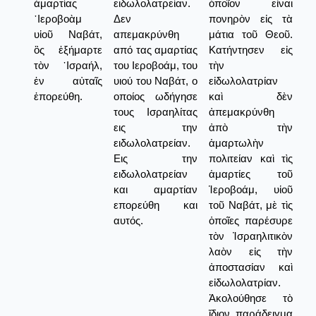
ἁμαρτίας
ειδωλολατρείαν.
ὁποῖον εἶναι
῾Ιεροβοὰμ
Δεν
πονηρὸν εἰς τὰ
υἱοῦ Ναβάτ,
απεμακρύνθη
μάτια τοῦ Θεοῦ.
ὃς ἐξήμαρτε
από τας αμαρτίας
Κατήντησεν εἰς
τὸν ᾿Ισραήλ,
του Ιεροβοάμ, του
τὴν
ἐν αὐταῖς
υιού του Ναβάτ, ο
εἰδωλολατρίαν
ἐπορεύθη.
οποίος ωδήγησε
καὶ δὲν
τους Ισραηλίτας
ἀπεμακρύνθη
εις την
ἀπὸ τὴν
ειδωλολατρείαν.
ἁμαρτωλὴν
Εις την
πολιτείαν καὶ τὶς
ειδωλολατρείαν
ἁμαρτίες τοῦ
και αμαρτίαν
Ἱεροβοάμ, υἱοῦ
επορεύθη και
τοῦ Ναβάτ, μὲ τὶς
αυτός.
ὁποῖες παρέσυρε
τὸν Ἰσραηλιτικὸν
λαὸν εἰς τὴν
ἀποστασίαν καὶ
εἰδωλολατρίαν.
Ἀκολούθησε τὸ
ἴδιον παράδειγμα