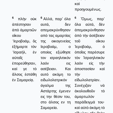
καὶ
προηγουμένως.
6
6
6
πλὴν οὐκ
Αλλά, παρ' όλα
Ὅμως, παρ'
ἀπέστησαν
αυτά, δεν
ὅλα αὐτά, δὲν
ἀπὸ ἁμαρτιῶν
απεμακρύνθησαν
ἀπεμακρύνθησαν
οἴκου
από τας αμαρτίας
ἀπὸ τὴν ἀσέβειαν
῾Ιεροβοάμ, ὃς
της οικογενείας
τοῦ οἴκου
ἐξήμαρτε τὸν
Ιεροβοάμ, ο
Ἰεροβοάμ, ὁ
᾿Ισραήλ, ἐν
οποίος εξώθησε
ὁποῖος παρέσυρε
αὐταῖς
τον ισραηλιτικόν
τὸν Ἰσραηλιτικὸν
ἐπορεύθησαν,
λαόν εις
λαὸν εἰς τὴν
καί γε τὸ
ασέβειαν. Και
ἀποστασίαν καὶ
ἄλσος ἐστάθη
αυτό ακόμη το
τὴν
ἐν Σαμαρείᾳ.
ειδωλολατρικόν
εἰδωλολατρίαν.
άγαλμα της
Συνέχιζαν νὰ
Αστάρτης έμενεν
ἀκολουθοῦν τὸ
εις την θέσιν του,
ἁμαρτωλὸν
στο άλσος εν τη
παράδειγμά του·
Σαμαρεία.
καὶ αὐτὸ ἀκόμη τὸ