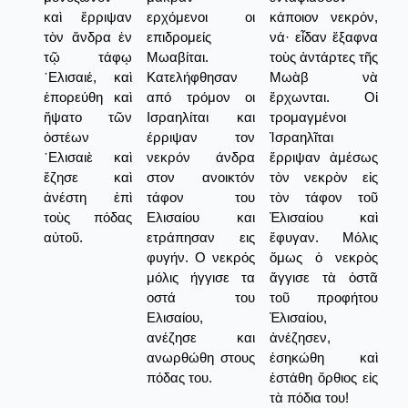
καὶ ἔρριψαν
ερχόμενοι οι
κάποιον νεκρόν,
τὸν ἄνδρα ἐν
επιδρομείς
νά· εἶδαν ἔξαφνα
τῷ τάφῳ
Μωαβίται.
τοὺς ἀντάρτες τῆς
῾Ελισαιέ, καὶ
Κατελήφθησαν
Μωὰβ νὰ
ἐπορεύθη καὶ
από τρόμον οι
ἔρχωνται. Οἱ
ἥψατο τῶν
Ισραηλίται και
τρομαγμένοι
ὀστέων
έρριψαν τον
Ἰσραηλῖται
῾Ελισαιὲ καὶ
νεκρόν άνδρα
ἔρριψαν ἀμέσως
ἔζησε καὶ
στον ανοικτόν
τὸν νεκρὸν εἰς
ἀνέστη ἐπὶ
τάφον του
τὸν τάφον τοῦ
τοὺς πόδας
Ελισαίου και
Ἐλισαίου καὶ
αὐτοῦ.
ετράπησαν εις
ἔφυγαν. Μόλις
φυγήν. Ο νεκρός
ὅμως ὁ νεκρὸς
μόλις ήγγισε τα
ἄγγισε τὰ ὀστᾶ
οστά του
τοῦ προφήτου
Ελισαίου,
Ἐλισαίου,
ανέζησε και
ἀνέζησεν,
ανωρθώθη στους
ἐσηκώθη καὶ
πόδας του.
ἐστάθη ὄρθιος εἰς
τὰ πόδια του!