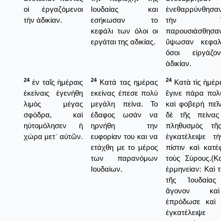
οἱ ἐργαζόμενοι
Ιουδαίας και
ἐνεθαρρύνθησαν
τὴν ἀδικίαν.
εσήκωσαν το
τὴν Ἰουδ
κεφάλι των όλοι οι
παρουσιάσθη
εργάται της αδικίας.
ὕψωσαν κεφαλ
ὅσοι εἰργάζο
ἀδικίαν.
24
24
24
ἐν ταῖς ἡμέραις
Κατά τας ημέρας
Κατὰ τὶς ἡμέρε
ἐκείναις ἐγενήθη
εκείνας έπεσε πολύ
ἔγινε πάρα πολ
λιμὸς μέγας
μεγάλη πείνα. Το
καὶ φοβερὴ πεῖ
σφόδρα, καὶ
έδαφος ωσάν να
δὲ τῆς πείνα
ηὐτομόλησεν ἡ
ηρνήθη την
πληθυσμὸς τῆ
χώρα μετ᾿ αὐτῶν.
ευφορίαν του και να
ἐγκατέλειψε τ
ετάχθη με το μέρος
πίστιν καὶ κατέ
των παρανόμων
τοὺς Σύρους.(Κ
Ιουδαίων.
ἑρμηνείαν: Καὶ 
τῆς Ἰουδαίας
ἄγονον κα
ἐπρόδωσε καὶ 
ἐγκατέλειψε