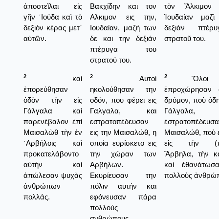
ἀποστεῖλαι εἰς
Βακχίδην και τον
τὸν Ἄλκιμον 
γῆν ᾿Ιούδα καὶ τὸ
Αλκιμον εις την,
Ἰουδαίαν μαζ
δεξιὸν κέρας μετ᾿
Ιουδαίαν, μαζή των
δεξιὰν πτέρ
αὐτῶν.
δε και την δεξιάν
στρατοῦ του.
πτέρυγα του
στρατού του.
2
2
2
καὶ
Αυτοί
Ὅλοι α
ἐπορεύθησαν
ηκολούθησαν την
ἐπροχώρησαν 
ὁδὸν τὴν εἰς
οδόν, που φέρει εις
δρόμον, ποὺ ὁδηγ
Γάλγαλα καὶ
Γαλγαλα, και
Γάλγαλα
παρενέβαλον ἐπὶ
εστρατοπέδευσαν
ἐστρατοπέδευσα
Μαισαλὼθ τὴν ἐν
εις την Μαισαλώθ, η
Μαισαλώθ, ποὺ 
᾿Αρβήλοις καὶ
οποία ευρίσκετο εις
εἰς τὴν (πε
προκατελάβοντο
την χώραν των
Ἄρβηλα, τὴν κ
αὐτὴν καὶ
Αρβήλων.
καὶ ἐθανάτωσ
ἀπώλεσαν ψυχὰς
Εκυρίευσαν την
πολλοὺς ἀνθρώπ
ἀνθρώπων
πόλιν αυτήν και
πολλάς.
εφόνευσαν πάρα
πολλούς
ανθρώπους.