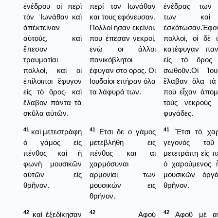
ἐνέδρου οἱ περὶ
περί τον Ιωνάθαν
ἐνέδρας των 
τὸν ᾿Ιωνάθαν καὶ
και τους εφόνευσαν.
των καὶ
ἀπέκτειναν
Πολλοί ήσαν εκείνοι,
ἐσκότωσαν.Ἐφο
αὐτούς, καὶ
που έπεσαν νεκροί,
πολλοί, οἱ δὲ 
ἔπεσον
ενώ οι άλλοι
κατέφυγαν πανι
τραυματίαι
πανικόβλητοι
εἰς τὸ ὅρος
πολλοί, καὶ οἱ
έφυγαν στο όρος. Οι
σωθοῦν.Οἱ Ἰου
ἐπίλοιποι ἔφυγον
Ιουδαίοι επήραν όλα
ἔλαβαν ὅλα τὰ
εἰς τὸ ὄρος· καὶ
τα λάφυρά των.
ποὺ εἶχαν ἀπομ
ἔλαβον πάντα τὰ
τοὺς νεκροὺς 
σκῦλα αὐτῶν.
φυγάδες.
41
41
41
καὶ μετεστράφη
Ετσι δε ο γάμος
Ἔτσι τὸ χαρ
ὁ γάμος εἰς
μετεβλήθη εις
γεγονὸς το
πένθος καὶ ἡ
πένθος και αι
μετετράπη εἰς π
φωνὴ μουσικῶν
χαρμόσυναι
ὁ χαρούμενος 
αὐτῶν εἰς
αρμονίαι των
μουσικῶν ὀργ
θρῆνον.
μουσικών εις
θρῆνον.
θρήνον.
42
42
42
καὶ ἐξεδίκησαν
Αφού
Ἀφοῦ μὲ αὐ