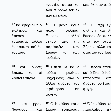
εναντίον αυτού και
ἐπετέθησαν ἀπὸ
των ανδρών του εκ
των όπισθεν.
17
17
17
καὶ ἐβαρύνθη ὁ
Η μάχη έγινε
Ἡ μάχη ἔγι
πόλεμος, καὶ
πολύ σκληρά.
σκληρὴ καὶ λ
ἔπεσον
Επεσαν πολλοί
ἔπεσαν δὲ πολλ
τραυματίαι πολλοὶ
νεκροί από την
ἀπὸ τὸν στρα
ἐκ τούτων καὶ ἐκ
παράταξιν των
Σύρων, ἀλλὰ κα
τούτων.
Συρων και των
στρατὸν τοῦ Ἰού
Ιουδαίων.
18
18
18
καὶ ᾿Ιούδας
Επεσε δε και ο
Ἔπεσεν ἐπίση
ἔπεσε, καὶ οἱ
Ιούδας ηρωϊκώς
καὶ ὁ ἴδιος ὁ Ἰού
λοιποὶ ἔφυγον.
μαχόμενος, ενώ οι
ὑπόλοιποι ἀ
άλλοι άνδρες του
ἄνδρες του ἐτρά
ετράπησαν εις
φυγήν.
φυγήν.
19
19
19
καὶ ᾖραν
Ο Ιωνάθαν και ο
Ὁ Ἰωνάθαν κα
᾿Ιωνάθαν καὶ
Σιμων εσήκωσαν
παρέλαβαν τὴ