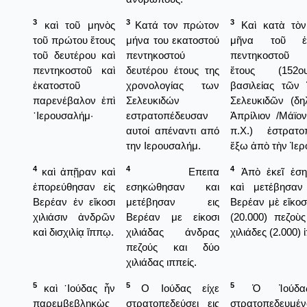
3
3
3
καὶ τοῦ μηνὸς
Κατά τον πρώτον
Καὶ κατὰ τὸ
τοῦ πρώτου ἔτους
μήνα του εκατοστού
μῆνα τοῦ ἑκ
τοῦ δευτέρου καὶ
πεντηκοστού
πεντηκοστοῦ 
πεντηκοστοῦ καὶ
δευτέρου έτους της
ἔτους (152
ἑκατοστοῦ
χρονολογίας των
βασιλείας τῶν
παρενέβαλον ἐπὶ
Σελευκιδών
Σελευκιδῶν (δη
῾Ιερουσαλήμ·
εστρατοπέδευσαν
Ἀπρίλιον /Μάϊο
αυτοί απέναντι από
π.Χ.) ἐστρατο
την Ιερουσαλήμ.
ἔξω ἀπὸ τὴν Ἱε
4
4
4
καὶ ἀπῇραν καὶ
Επειτα
Ἀπὸ ἐκεῖ ἐσ
ἐπορεύθησαν εἰς
εσηκώθησαν και
καὶ μετέβησαν
Βερέαν ἐν εἴκοσι
μετέβησαν εις
Βερέαν μὲ εἴκοσι
χιλιάσιν ἀνδρῶν
Βερέαν με είκοσι
(20.000) πεζοὺ
καὶ δισχιλίᾳ ἵππῳ.
χιλιάδας άνδρας
χιλιάδες (2.000) 
πεζούς και δύο
χιλιάδας ιππείς.
5
5
5
καὶ ᾿Ιούδας ἦν
Ο Ιούδας είχε
Ὁ Ἰούδας
παρεμβεβληκὼς
στρατοπεδεύσει εις
στρατοπεδευμένο