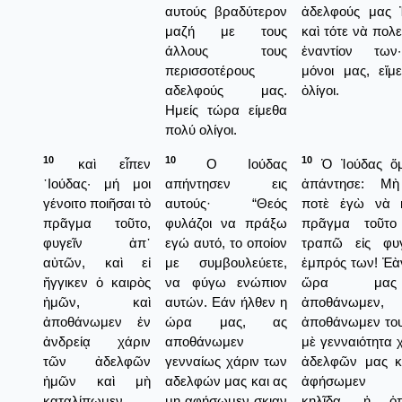
αυτούς βραδύτερον
ἀδελφούς μας Ἰ
μαζή με τους
καὶ τότε νὰ πο
άλλους τους
ἐναντίον των
περισσοτέρους
μόνοι μας, εἴμ
αδελφούς μας.
ὀλίγοι.
Ημείς τώρα είμεθα
πολύ ολίγοι.
10
10
10
καὶ εἶπεν
Ο Ιούδας
Ὁ Ἰούδας ὅμ
᾿Ιούδας· μή μοι
απήντησεν εις
ἀπάντησε: Μὴ
γένοιτο ποιῆσαι τὸ
αυτούς· “Θεός
ποτὲ ἐγὼ νὰ 
πρᾶγμα τοῦτο,
φυλάζοι να πράξω
πρᾶγμα τοῦτο
φυγεῖν ἀπ᾿
εγώ αυτό, το οποίον
τραπῶ εἰς φυ
αὐτῶν, καὶ εἰ
με συμβουλεύετε,
ἐμπρός των! Ἐὰ
ἤγγικεν ὁ καιρὸς
να φύγω ενώπιον
ὥρα μα
ἡμῶν, καὶ
αυτών. Εάν ήλθεν η
ἀποθάνωμε
ἀποθάνωμεν ἐν
ώρα μας, ας
ἀποθάνωμεν του
ἀνδρείᾳ χάριν
αποθάνωμεν
μὲ γενναιότητα 
τῶν ἀδελφῶν
γενναίως χάριν των
ἀδελφῶν μας κ
ἡμῶν καὶ μὴ
αδελφών μας και ας
ἀφήσωμεν κ
καταλίπωμεν
μη αφήσωμεν σκιαν
κηλῖδα, ἡ ὁ