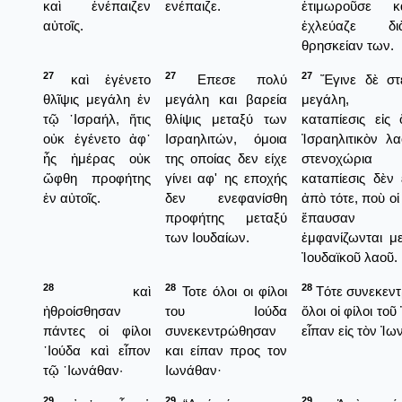
καὶ ἐνέπαιζεν
ενέπαιζε.
ἐτιμωροῦσε κ
αὐτοῖς.
ἐχλεύαζε δ
θρησκείαν των.
27
27
27
καὶ ἐγένετο
Επεσε πολύ
Ἔγινε δὲ στ
θλῖψις μεγάλη ἐν
μεγάλη και βαρεία
μεγάλη, φ
τῷ ᾿Ισραήλ, ἥτις
θλίψις μεταξύ των
καταπίεσις εἰς
οὐκ ἐγένετο ἀφ᾿
Ισραηλιτών, όμοια
Ἰσραηλιτικὸν λα
ἧς ἡμέρας οὐκ
της οποίας δεν είχε
στενοχώρι
ὤφθη προφήτης
γίνει αφ' ης εποχής
καταπίεσις δὲν ε
ἐν αὐτοῖς.
δεν ενεφανίσθη
ἀπὸ τότε, ποὺ οἱ
προφήτης μεταξύ
ἔπαυσα
των Ιουδαίων.
ἐμφανίζωνται μ
Ἰουδαϊκοῦ λαοῦ.
28
28
28
καὶ
Τοτε όλοι οι φίλοι
Τότε συνεκεν
ἠθροίσθησαν
του Ιούδα
ὅλοι οἱ φίλοι τοῦ
πάντες οἱ φίλοι
συνεκεντρώθησαν
εἶπαν εἰς τὸν Ἰω
᾿Ιούδα καὶ εἶπον
και είπαν προς τον
τῷ ᾿Ιωνάθαν·
Ιωνάθαν·
29
29
29