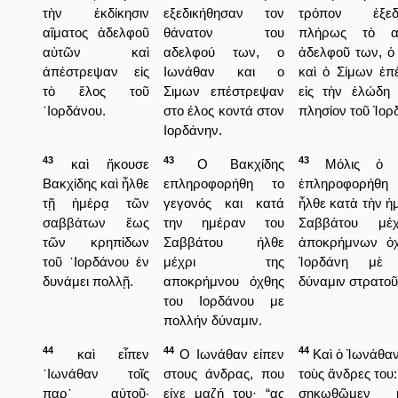
τὴν ἐκδίκησιν
εξεδικήθησαν τον
τρόπον ἐξεδι
αἵματος ἀδελφοῦ
θάνατον του
πλήρως τὸ α
αὐτῶν καὶ
αδελφού των, ο
ἀδελφοῦ των, ὁ
ἀπέστρεψαν εἰς
Ιωνάθαν και ο
καὶ ὁ Σίμων ἐπ
τὸ ἕλος τοῦ
Σιμων επέστρεψαν
εἰς τὴν ἑλώδη 
᾿Ιορδάνου.
στο έλος κοντά στον
πλησίον τοῦ Ἰορ
Ιορδάνην.
43
43
43
καὶ ἤκουσε
Ο Βακχίδης
Μόλις ὁ Β
Βακχίδης καὶ ἦλθε
επληροφορήθη το
ἐπληροφορήθη
τῇ ἡμέρᾳ τῶν
γεγονός και κατά
ἦλθε κατὰ τὴν ἡ
σαββάτων ἕως
την ημέραν του
Σαββάτου μέ
τῶν κρηπίδων
Σαββάτου ήλθε
ἀποκρήμνων ὀ
τοῦ ᾿Ιορδάνου ἐν
μέχρι της
Ἰορδάνη μὲ 
δυνάμει πολλῇ.
αποκρήμνου όχθης
δύναμιν στρατοῦ
του Ιορδάνου με
πολλήν δύναμιν.
44
44
44
καὶ εἶπεν
Ο Ιωνάθαν είπεν
Καὶ ὁ Ἰωνάθαν 
᾿Ιωνάθαν τοῖς
στους άνδρας, που
τοὺς ἄνδρες του
παρ᾿ αὐτοῦ·
είχε μαζή του· “ας
σηκωθῶμεν 