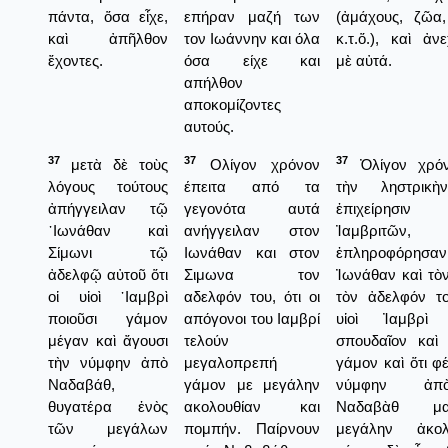
πάντα, ὅσα εἶχε,
επήραν μαζή των
(ἀμάχους, ζῶα,
καὶ ἀπῆλθον
τον Ιωάννην και όλα
κ.τ.ὅ.), καὶ ἀ
ἔχοντες.
όσα είχε και
μὲ αὐτά.
απήλθον
αποκομίζοντες
αυτούς.
37
37
37
μετὰ δὲ τοὺς
Ολίγον χρόνον
Ὀλίγον χρόν
λόγους τούτους
έπειτα από τα
τὴν ληστρικὴ
ἀπήγγειλαν τῷ
γεγονότα αυτά
ἐπιχείρησ
᾿Ιωνάθαν καὶ
ανήγγειλαν στον
Ἰαμβριτῶν,
Σίμωνι τῷ
Ιωνάθαν και στον
ἐπληροφόρη
ἀδελφῷ αὐτοῦ ὅτι
Σιμωνα τον
Ἰωνάθαν καὶ τὸ
οἱ υἱοὶ ᾿Ιαμβρὶ
αδελφόν του, ότι οι
τὸν ἀδελφόν το
ποιοῦσι γάμον
απόγονοι του Ιαμβρί
υἱοὶ Ἰαμβρὶ 
μέγαν καὶ ἄγουσι
τελούν
σπουδαῖον καὶ 
τὴν νύμφην ἀπὸ
μεγαλοπρεπή
γάμον καὶ ὅτι φ
Ναδαβάθ,
γάμον με μεγάλην
νύμφην ἀπ
θυγατέρα ἑνὸς
ακολουθίαν και
Ναδαβὰθ μ
τῶν μεγάλων
πομπήν. Παίρνουν
μεγάλην ἀκολ