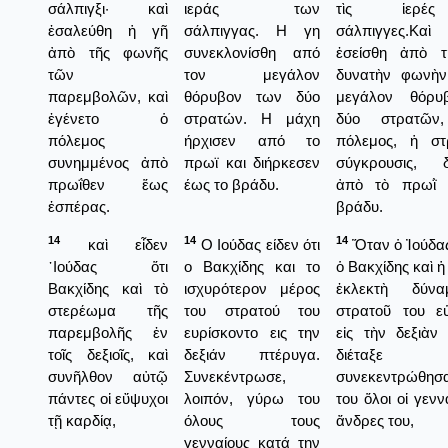
σάλπιγξι· καὶ
ιεράς των
τὶς ἱερέ
ἐσαλεύθη ἡ γῆ
σάλπιγγας. Η γη
σάλπιγγες.Κ
ἀπὸ τῆς φωνῆς
συνεκλονίσθη από
ἐσείσθη ἀπὸ 
τῶν
τον μεγάλον
δυνατὴν φωνὴν
παρεμβολῶν, καὶ
θόρυβον των δύο
μεγάλον θόρυ
ἐγένετο ὁ
στρατών. Η μάχη
δύο στρατῶ
πόλεμος
ήρχισεν από το
πόλεμος, ἡ στρ
συνημμένος ἀπὸ
πρωϊ και διήρκεσεν
σύγκρουσις, δ
πρωΐθεν ἕως
έως το βράδυ.
ἀπὸ τὸ πρωῒ 
ἑσπέρας.
βράδυ.
14
14
14
καὶ εἶδεν
Ο Ιούδας είδεν ότι
Ὅταν ὁ Ἰούδας 
᾿Ιούδας ὅτι
ο Βακχίδης και το
ὁ Βακχίδης καὶ ἡ
Βακχίδης καὶ τὸ
ισχυρότερον μέρος
ἐκλεκτὴ δύνα
στερέωμα τῆς
του στρατού του
στρατοῦ του εὑ
παρεμβολῆς ἐν
ευρίσκοντο εις την
εἰς τὴν δεξιὰν
τοῖς δεξιοῖς, καὶ
δεξιάν πτέρυγα.
διέταξε
συνῆλθον αὐτῷ
Συνεκέντρωσε,
συνεκεντρώθη
πάντες οἱ εὔψυχοι
λοιπόν, γύρω του
του ὅλοι οἱ γενν
τῇ καρδίᾳ,
όλους τους
ἄνδρες του,
γενναίους κατά την