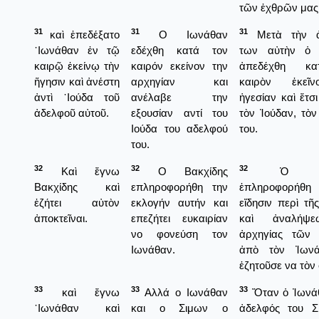
τῶν ἐχθρῶν μας
31
31
31
καὶ ἐπεδέξατο
Ο Ιωνάθαν
Μετὰ τὴν ἀ
᾿Ιωνάθαν ἐν τῷ
εδέχθη κατά τον
των αὐτὴν ὁ 
καιρῷ ἐκείνῳ τὴν
καιρόν εκείνον την
ἀπεδέχθη κ
ἥγησιν καὶ ἀνέστη
αρχηγίαν και
καιρὸν ἐκεῖ
ἀντὶ ᾿Ιούδα τοῦ
ανέλαβε την
ἡγεσίαν καὶ ἔτσι
ἀδελφοῦ αὐτοῦ.
εξουσίαν αντί του
τὸν Ἰούδαν, τὸ
Ιούδα του αδελφού
του.
του.
32
32
32
Καὶ ἔγνω
Ο Βακχίδης
Ὁ Βακχ
Βακχίδης καὶ
επληροφορήθη την
ἐπληροφορή
ἐζήτει αὐτὸν
εκλογήν αυτήν και
εἴδησιν περὶ τῆ
ἀποκτεῖναι.
επεζήτει ευκαιρίαν
καὶ ἀναλήψ
νο φονεύση τον
ἀρχηγίας τῶν 
Ιωνάθαν.
ἀπὸ τὸν Ἰωνά
ἐζητοῦσε να τὸν
33
33
33
καὶ ἔγνω
Αλλά ο Ιωνάθαν
Ὅταν ὁ Ἰωνάθ
᾿Ιωνάθαν καὶ
και ο Σιμων ο
ἀδελφός του Σ