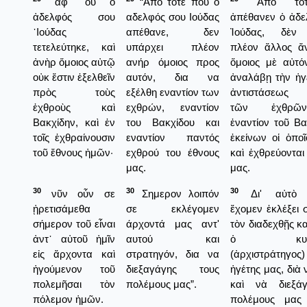
ἀφ᾿ οὗ ὁ
“Από τότε που ο
Ἀπὸ τότ
ἀδελφός σου
αδελφός σου Ιούδας
ἀπέθανεν ὁ ἀδε
᾿Ιούδας
απέθανε, δεν
Ἰούδας, δὲν 
τετελεύτηκε, καὶ
υπάρχει πλέον
πλέον ἄλλος ἄ
ἀνὴρ ὅμοιος αὐτῷ
ανήρ όμοιος προς
ὅμοιος μὲ αὐτό
οὐκ ἔστιν ἐξελθεῖν
αυτόν, δια να
ἀναλάβῃ τὴν ἡγ
πρὸς τοὺς
εξέλθη εναντίον των
ἀντιστάσεως 
ἐχθροὺς καὶ
εχθρών, εναντίον
τῶν ἐχθρῶ
Βακχίδην, καὶ ἐν
του Βακχίδου και
ἐναντίον τοῦ Βα
τοῖς ἐχθραίνουσιν
εναντίον παντός
ἐκείνων οἱ ὁποῖ
τοῦ ἔθνους ἡμῶν·
εχθρού του έθνους
καὶ ἐχθρεύονται
μας.
μας.
30
30
30
νῦν οὖν σε
Σημερον λοιπόν
Δι' αὐτὸ 
ᾑρετισάμεθα
σε εκλέγομεν
ἔχομεν ἐκλέξει σ
σήμερον τοῦ εἶναι
άρχοντά μας αντ'
τὸν διαδεχθῇς κα
ἀντ᾿ αὐτοῦ ἡμῖν
αυτού και
ὁ κυβερ
εἰς ἄρχοντα καὶ
στρατηγόν, δια να
(ἀρχιστράτηγο
ἡγούμενον τοῦ
διεξαγάγης τους
ἡγέτης μας, διὰ 
πολεμῆσαι τὸν
πολέμους μας”.
καὶ νὰ διεξά
πόλεμον ἡμῶν.
πολέμους μας 