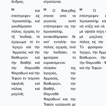
ἄνδρας.
στρατιώται.
50
50
50
καὶ
Ο Βακχίδης
Ὁ Βακχ
ἐπέστρεψεν εἰς
έπειτα από το
ἐπέστρεψεν 
῾Ιερουσαλήμ, καὶ
γεγονός αυτό
Ἱερουσαλὴμ κα
ᾠκοδόμησαν
επέστρεψεν εις την
νὰ κτίζῃ καὶ ν
πόλεις ὀχυρὰς ἐν
Ιερουσαλήμ,
μὲ ὑψηλὰ τείχη 
τῇ ᾿Ιουδαίᾳ, τὸ
ανοικοδόμησαν δε
μὲ μοχλοὺς 
ὀχύρωμα τὸ ἐν
κατ' εντολήν του
πόλεις εἰς τὴν 
῾Ιεριχὼ καὶ τὴν
πόλεις οχυράς ανά
Τὸ φρούριον 
᾿Αμμαοὺς καὶ τὴν
την Ιουδαίαν, το
Ἱεριχώ, τὴν Ἀμμ
Βαιθωρὼν καὶ
φρούριον το
Βαιθωρών, τὴν
τὴν Βαιθὴλ καὶ
ευρισκόμενον
τὴν Θαμναθά - 
τὴν Θαμναθὰ
πλησίον της
καὶ τὴν Τεφών·
Φαραθωνὶ καὶ τὴν
Ιεριχούς, την
Τεφὼν ἐν τείχεσιν
Αμμαούς, την
ὑψηλοῖς καὶ
Βαιθωρών, την
πύλαις καὶ
Βαιθήλ, την
μοχλοῖς·
Θαμναθά
Φαραθωνί και την
Τεφών ωχύρωσε με