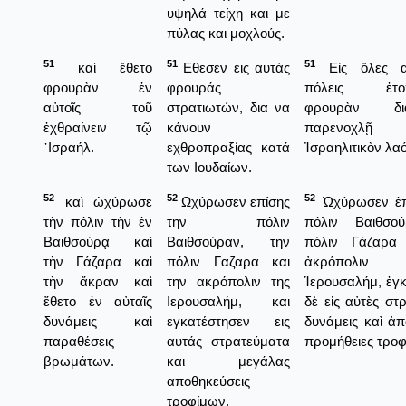
υψηλά τείχη και με
πύλας και μοχλούς.
51
51
51
καὶ ἔθετο
Εθεσεν εις αυτάς
Εἰς ὅλες αὐ
φρουρὰν ἐν
φρουράς
πόλεις ἐτοπ
αὐτοῖς τοῦ
στρατιωτών, δια να
φρουρὰν δ
ἐχθραίνειν τῷ
κάνουν
παρενοχλ
᾿Ισραήλ.
εχθροπραξίας κατά
Ἰσραηλιτικὸν λαό
των Ιουδαίων.
52
52
52
καὶ ὠχύρωσε
Ωχύρωσεν επίσης
Ὠχύρωσεν ἐπ
τὴν πόλιν τὴν ἐν
την πόλιν
πόλιν Βαιθσο
Βαιθσούρᾳ καὶ
Βαιθσούραν, την
πόλιν Γάζαρα
τὴν Γάζαρα καὶ
πόλιν Γαζαρα και
ἀκρόπολι
τὴν ἄκραν καὶ
την ακρόπολιν της
Ἱερουσαλήμ, ἐγ
ἔθετο ἐν αὐταῖς
Ιερουσαλήμ, και
δὲ εἰς αὐτὲς στρ
δυνάμεις καὶ
εγκατέστησεν εις
δυνάμεις καὶ ἀ
παραθέσεις
αυτάς στρατεύματα
προμήθειες τροφ
βρωμάτων.
και μεγάλας
αποθηκεύσεις
τροφίμων.