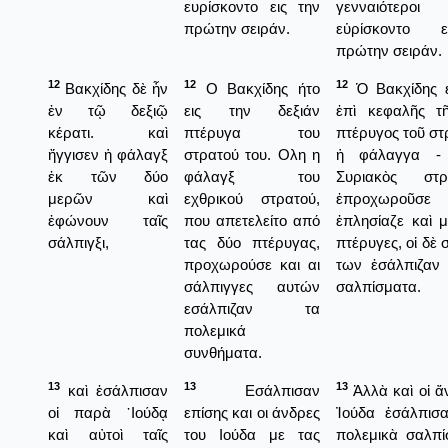
ευρίσκοντο εις την
γενναιότεροι
πρώτην σειράν.
εὑρίσκοντο 
πρώτην σειράν.
12
12
12
Βακχίδης δὲ ἦν
Ο Βακχίδης ήτο
Ὁ Βακχίδης ε
ἐν τῷ δεξιῷ
εις την δεξιάν
ἐπὶ κεφαλῆς τῆ
κέρατι. καὶ
πτέρυγα του
πτέρυγος τοῦ στ
ἤγγισεν ἡ φάλαγξ
στρατού του. Ολη η
ἡ φάλαγγα -
ἐκ τῶν δύο
φάλαγξ του
Συριακὸς στ
μερῶν καὶ
εχθρικού στρατού,
ἐπροχωροῦ
ἐφώνουν ταῖς
που απετελείτο από
ἐπλησίαζε καὶ μ
σάλπιγξι,
τας δύο πτέρυγας,
πτέρυγες, οἱ δὲ 
προχωρούσε και αι
των ἐσάλπιζαν 
σάλπιγγες αυτών
σαλπίσματα.
εσάλπιζαν τα
πολεμικά
συνθήματα.
13
13
13
καὶ ἐσάλπισαν
Εσάλπισαν
Ἀλλὰ καὶ οἱ ἄ
οἱ παρὰ ᾿Ιούδᾳ
επίσης και οι άνδρες
Ἰούδα ἐσάλπισα
καὶ αὐτοὶ ταῖς
του Ιούδα με τας
πολεμικὰ σαλπί