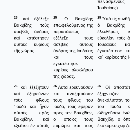
πεινασμένο
Ἰουδαίους).
25
25
25
καὶ ἐξέλεξε
Ο Βακχίδης
Ὑπὸ τὶς συνθῆ
Βακχίδης τοὺς
επωφελούμενος της
ὁ Βακχίδης ἐ
ἀσεβεῖς ἄνδρας
περιστάσεως
ἐλευθέρως 
καὶ κατέστησεν
εξέλεξε τους
εὐκολίαν τοὺς 
αὐτοὺς κυρίους
ασεβείς αυτούς
Ἰουδαίους κ
τῆς χώρας.
άνδρας της Ιουδαίας
ἐγκατέστησε κυ
και τους
καὶ κυρίους τῆς 
εγκατέστησε
κυρίους ολοκλήρου
της χώρας.
26
26
26
καὶ ἐξεζήτουν
Αυτοί ερευνούσαν
Οἱ ἀποστάτα
καὶ ἐξηρεύνων
και αναζητούσαν
ἐξηχνίαζα
τοὺς φίλους
τους φίλους του
ἀνεκάλυπταν το
᾿Ιούδα καὶ ἦγον
Ιούδα, τους έφεραν
τοῦ Ἰούδα κ
αὐτοὺς πρὸς
προς τον Βακχίδην,
ὠδηγοῦσαν ἐνώ
Βακχίδην, καὶ
ο οποίος τους
Βακχίδη, ὁ ὁπο
ἐξεδίκει ἐν αὐτοῖς
ετιμώρει και τους
ἐκακομετεχειρίζ