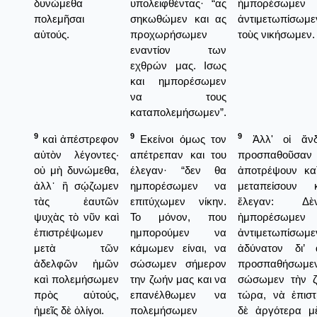
δυνώμεθα
υπολειφθέντας· “ας
ἠμπορέσωμεν 
πολεμῆσαι
σηκωθώμεν και ας
ἀντιμετωπίσωμε
αὐτούς.
προχωρήσωμεν
τοὺς νικήσωμεν.
εναντίον των
εχθρών μας. Ισως
και ημπορέσωμεν
να τους
καταπολεμήσωμεν”.
9
9
9
καὶ ἀπέστρεφον
Εκείνοι όμως τον
Ἀλλ' οἱ ἄνδ
αὐτὸν λέγοντες·
απέτρεπαν και του
προσπαθοῦσαν
οὐ μὴ δυνώμεθα,
έλεγαν· “δεν θα
ἀποτρέψουν κα
ἀλλ᾿ ἢ σῴζωμεν
ημπορέσωμεν να
μεταπείσουν 
τὰς ἑαυτῶν
επιτύχωμεν νίκην.
ἔλεγαν: Δ
ψυχὰς τὸ νῦν καὶ
Το μόνον, που
ἠμπορέσωμεν 
ἐπιστρέψωμεν
ημπορούμεν να
ἀντιμετωπίσωμε
μετὰ τῶν
κάμωμεν είναι, να
ἀδύνατον δι’
ἀδελφῶν ἡμῶν
σώσωμεν σήμερον
προσπαθήσω
καὶ πολεμήσωμεν
την ζωήν μας και να
σώσωμεν τὴν 
πρὸς αὐτούς,
επανέλθωμεν να
τώρα, νὰ ἐπισ
ἡμεῖς δὲ ὀλίγοι.
πολεμήσωμεν
δὲ ἀργότερα μ