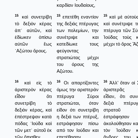
καρδίαν Ιουδαίους,
15
15
15
καὶ συνετρίβη
επετέθη εναντίον
καὶ μὲ αὐτοὺ
τὸ δεξιὸν κέρας
της δεξιάς πτέρυγας
καὶ συνέτριψε τ
ἀπ᾿ αὐτῶν, καὶ
των πολεμίων, την
πτέρυγα τῶν Σύ
ἐδίωκεν ὀπίσω
συνέτριψε και
Ἰούδας τοὺς κ
αὐτῶν ἕως
κατεδίωκε τους
μέχρι τὸ ὄρος Ἄ
᾿Αζώτου ὄρους.
φεύγοντας
στρατιώτας μέχρι
του όρους της
Αζώτου.
16
16
16
καὶ εἰς τὸ
Οι απαρτίζοντες
Ἀλλ’ ὅταν οἱ 
ἀριστερὸν κέρας
όμως την αριστεράν
ἀριστερᾶς π
εἶδον ὅτι
πτέρυγα Σύροι
εἶδαν, ὅτι συν
συνετρίβη τὸ
στρατιώται, όταν
δεξιὰ πτέρ
δεξιὸν κέρας, καὶ
είδον ότι συνετρίβη
στρατοῦ
ἐπέστρεψαν κατὰ
η δεξιά των πτέρυξ,
ἐστράφησαν
πόδας ᾿Ιούδα καὶ
εστράφησαν πίσω
ἀκολούθησαν κα
τῶν μετ᾿ αὐτοῦ ἐκ
από τον Ιούδαν και
τὸν Ἰούδαν κ
τῶν ὄπισθεν.
επετέθησαν
ἄνδρες του κ