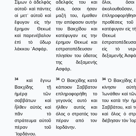
Σίμων ὁ ἀδελφὸς
αδελφός του και
ὅλοι, ὅσο
αὐτοῦ· καὶ πάντες
όλοι, όσοι ήσαν
ἀκολουθοῦσαν,
οἱ μετ᾿ αὐτοῦ καὶ
μαζή του, έμαθαν
ἐπληροφορήθη
ἔφυγον εἰς τὴν
την απόφασιν αυτήν
προθέσεις τοῦ 
ἔρημον Θεκωὲ
του Βακχίδου και
κατέφυγαν εἰς τ
καὶ παρενέβαλον
κατέφυγαν εις την
Θεκωὲ
ἐπὶ τὸ ὕδωρ
έρημον Θεκωέ και
ἐστρατοπέδευσ
λάκκου ᾿Ασφάρ.
εστρατοπέδευσαν
εἰς τὸ νερ
πλησίον του ύδατος
δεξαμενῆς Ἀσφά
της δεξαμενής
Ασφάρ.
34
34
34
καὶ ἔγνω
Ο Βακχίδης κατά
Ὁ Βακχίδης ἔ
Βακχίδης τῇ
κάποιον Σαββατον
κίνησιν αὐ
ἡμέρᾳ τῶν
επληροφορήθη το
Ἰωνάθαν καὶ τῶ
σαββάτων καὶ
γεγονός αυτό και
του κατὰ τὴν ἡ
ἦλθεν αὐτὸς καὶ
ήλθεν αυτός και
Σαββάτου, καὶ τ
πᾶν τὸ
όλος ο στρατός του
καὶ ὅλος ὁ στρ
στράτευμα αὐτοῦ
πέραν από τον
διέβησαν τὸν Ἰο
πέραν τοῦ
Ιορδάνην.
᾿Ιορδάνου.