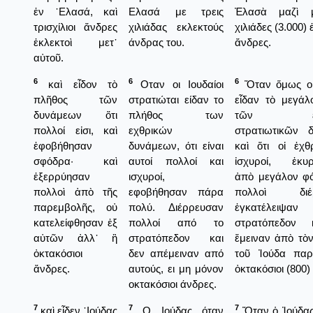
ἐν ᾿Ελασά, καὶ
Ελασά με τρεις
Ἐλασὰ μαζὶ μ
τρισχίλιοι ἄνδρες
χιλιάδας εκλεκτούς
χιλιάδες (3.000)
ἐκλεκτοὶ μετ᾿
άνδρας του.
ἄνδρες.
αὐτοῦ.
6
6
6
καὶ εἶδον τὸ
Οταν οι Ιουδαίοι
Ὅταν ὅμως οἱ 
πλῆθος τῶν
στρατιώται είδαν το
εἶδαν τὸ μεγάλ
δυνάμεων ὅτι
πλήθος των
τῶν ἐχθ
πολλοί εἰσι, καὶ
εχθρικών
στρατιωτικῶν 
ἐφοβήθησαν
δυνάμεων, ότι είναι
καὶ ὅτι οἱ ἐχθ
σφόδρα· καὶ
αυτοί πολλοί και
ἰσχυροί, ἐκυρ
ἐξερρύησαν
ισχυροί,
ἀπὸ μεγάλον φό
πολλοὶ ἀπὸ τῆς
εφοβήθησαν πάρα
πολλοὶ διέρ
παρεμβολῆς, οὐ
πολύ. Διέρρευσαν
ἐγκατέλει
κατελείφθησαν ἐξ
πολλοί από το
στρατόπεδον 
αὐτῶν ἀλλ᾿ ἢ
στρατόπεδον και
ἔμειναν ἀπὸ τὸ
ὀκτακόσιοι
δεν απέμειναν από
τοῦ Ἰούδα πα
ἄνδρες.
αυτούς, ει μη μόνον
ὀκτακόσιοι (800)
οκτακόσιοι άνδρες.
7
7
7
καὶ εἶδεν ᾿Ιούδας
Ο Ιούδας όταν
Ὅταν ὁ Ἰούδας 