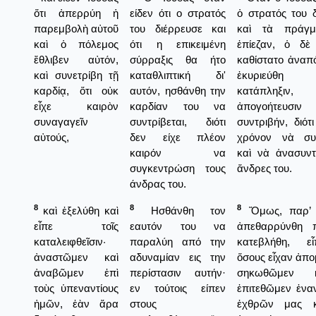
ὅτι ἀπερρύη ἡ
είδεν ότι ο στρατός
ὁ στρατός του 
παρεμβολὴ αὐτοῦ
του διέρρευσε και
καὶ τὰ πράγμ
καὶ ὁ πόλεμος
ότι η επικειμένη
ἐπίεζαν, ὁ δὲ
ἔθλιβεν αὐτόν,
σύρραξις θα ήτο
καθίστατο ἀναπ
καὶ συνετρίβη τῇ
καταθλιπτική δι'
ἐκυριεύθ
καρδίᾳ, ὅτι οὐκ
αυτόν, ησθάνθη την
κατάπληξιν,
εἶχε καιρὸν
καρδίαν του να
ἀπογοήτευσ
συναγαγεῖν
συντρίβεται, διότι
συντριβήν, διότι
αὐτούς,
δεν είχε πλέον
χρόνον νὰ συ
καιρόν να
καὶ νὰ ἀνασυντ
συγκεντρώση τους
ἄνδρες του.
άνδρας του.
8
8
8
καὶ ἐξελύθη καὶ
Ησθάνθη τον
Ὅμως, παρ’ 
εἶπε τοῖς
εαυτόν του να
ἀπεθαρρύνθη 
καταλειφθεῖσιν·
παραλύη από την
κατεβλήθη, ε
ἀναστῶμεν καὶ
αδυναμίαν εις την
ὅσους εἶχαν ἀπομ
ἀναβῶμεν ἐπὶ
περίστασιν αυτήν·
σηκωθῶμεν 
τοὺς ὑπεναντίους
εν τούτοις είπεν
ἐπιτεθῶμεν ἐνα
ἡμῶν, ἐὰν ἄρα
στους
ἐχθρῶν μας κ