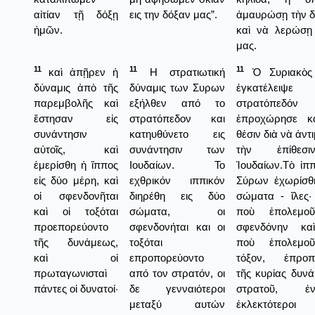
αἰτίαν τῇ δόξῃ
εις την δόξαν μας”.
ἀμαυρώσῃ τὴν δ
ἡμῶν.
καὶ νὰ λερώσῃ 
μας.
11
11
11
καὶ ἀπῇρεν ἡ
Η στρατιωτική
Ὁ Συριακὸς 
δύναμις ἀπὸ τῆς
δύναμις των Συρων
ἐγκατέλει
παρεμβολῆς καὶ
εξήλθεν από το
στρατόπεδό
ἔστησαν εἰς
στρατόπεδον και
ἐπροχώρησε κ
συνάντησιν
κατηυθύνετο εις
θέσιν διὰ νὰ ἀντ
αὐτοῖς, καὶ
συνάντησιν των
τὴν ἐπίθεσ
ἐμερίσθη ἡ ἵππος
Ιουδαίων. Το
Ἰουδαίων.Τὸ ἱπ
εἰς δύο μέρη, καὶ
εχθρικόν ιππικόν
Σύρων ἐχωρίσθη
οἱ σφενδονῆται
διηρέθη εις δύο
σώματα - ἴλες·
καὶ οἱ τοξόται
σώματα, οι
ποὺ ἐπολεμο
προεπορεύοντο
σφενδονήται και οι
σφενδόνην καὶ
τῆς δυνάμεως,
τοξόται
ποὺ ἐπολεμο
καὶ οἱ
επροπορεύοντο
τόξον, ἐπροπ
πρωταγωνισταὶ
από τον στρατόν, οι
τῆς κυρίας δυν
πάντες οἱ δυνατοί·
δε γενναιότεροι
στρατοῦ, 
μεταξύ αυτών
ἐκλεκτότερ