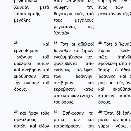
μεγιστάνων
από Ναβαβάθ ως
νύμφη δὲ εἶναι
Χαναὰν μετὰ
νύμφην την
ἐνὸς τῶν μ
παραπομπῆς
θυγατέρα ενός από
μεγιστάνων τῆς
μεγάλης.
τους μεγάλους
μεγιστάνας της
Χαναάν.
38
38
38
καὶ
Τοτε οι αδελφοί
Τότε ὁ Ἰωνάθ
ἐμνήσθησαν
Ιωνάθαν και Σιμων
Σίμων ἐνεθυ
᾿Ιωάννου τοῦ
ενεθυμήθησαν τον
πῶς ἀπήχθ
ἀδελφοῦ αὐτῶν
φονευθέντα από
ἐφονεύθη ἀπὸ τ
καὶ ἀνέβησαν καὶ
εκείνους αδελφόν
Ἰαμβρὶ ὁ ἀδε
ἐκρύβησαν ὑπὸ
των Ιωάννην,
Ἰωάννης· καὶ 
τὴν σκέπην τοῦ
ανέβησαν και
μαζὶ μὲ τοὺς ἄ
ὄρους.
εκρύβησαν κάτω
καὶ ἐκρύβη
από κάποιαν εξοχήν
κάποιαν κρύπ
του όρους.
ὄρους.
39
39
39
καὶ ᾖραν τοὺς
Εσήκωσαν τα
Ὅταν δὲ ἐσή
ὀφθαλμοὺς
μάτια των και
μάτια των καὶ 
αὐτῶν καὶ εἶδον
παρετήρησαν ότι
γύρω - γύρω, ε