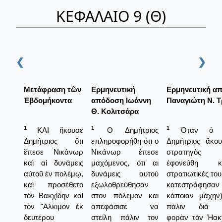
ΚΕΦΑΛΑΙΟ 9 (Θ)
❮
❯
Μετάφραση τῶν
Ερμηνευτική
Ερμηνευτική α
Ἑβδομήκοντα
απόδοση Ιωάννη
Παναγιώτη Ν. 
Θ. Κολιτσάρα
1
1
1
ΚΑΙ ἤκουσε
Ο Δημήτριος
Όταν ὁ βα
Δημήτριος ὅτι
επληροφορήθη ότι ο
Δημήτριος ἄκου
ἔπεσε Νικάνωρ
Νικάνωρ έπεσε
στρατηγὸς 
καὶ αἱ δυνάμεις
μαχόμενος, ότι αι
ἐφονεύθη 
αὐτοῦ ἐν πολέμῳ,
δυνάμεις αυτού
στρατιωτικές του
καὶ προσέθετο
εξωλοθρεύθησαν
κατεστράφησ
τὸν Βακχίδην καὶ
στον πόλεμον και
κάποιαν μάχην)
τὸν ῎Αλκιμον ἐκ
απεφάσισε να
πάλιν διὰ δ
δευτέρου
στείλη πάλιν τον
φορὰν τὸν Ἠακχ