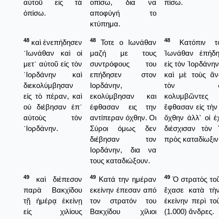
αὐτοῦ εἰς τὰ
οπίσω, δια να
πίσω.
ὀπίσω.
αποφύγή το
κτύπημα.
48
48
48
καὶ ἐνεπήδησεν
Τοτε ο Ιωνάθαν
Κατόπιν τ
᾿Ιωνάθαν καὶ οἱ
μαζή με τους
Ἰωνάθαν ἐπήδ
μετ᾿ αὐτοῦ εἰς τὸν
συντρόφους του
εἰς τὸν Ἰορδάνη
᾿Ιορδάνην καὶ
επήδησεν στον
καὶ μὲ τοὺς ἄν
διεκολύμβησαν
Ιορδάνην,
τὸν διέσ
εἰς τὸ πέραν, καὶ
εκολύμβησαν και
κολυμβῶντ
οὐ διέβησαν ἐπ᾿
έφθασαν εις την
ἔφθασαν εἰς τὴν
αὐτοὺς τὸν
αντίπεραν όχθην. Οι
ὄχθην ἀλλ' οἱ ἐ
᾿Ιορδάνην.
Σύροι όμως δεν
διέσχισαν τὸν 
διέβησαν τον
πρὸς καταδίωξιν
Ιορδάνην, δια να
τους καταδιώξουν.
49
49
49
καὶ διέπεσον
Κατά την ημέραν
Ὁ στρατὸς το
παρὰ Βακχίδου
εκείνην έπεσαν από
ἔχασε κατὰ τὴ
τῇ ἡμέρᾳ ἐκείνῃ
τον στρατόν του
ἐκείνην περὶ τοὺ
εἰς χιλίους
Βακχίδου χίλιοι
(1.000) ἄνδρες.