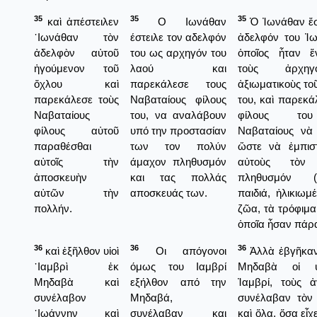
35
35
35
καὶ ἀπέστειλεν
Ο Ιωνάθαν
Ὁ Ἰωνάθαν ἔσ
᾿Ιωνάθαν τὸν
έστειλε τον αδελφόν
ἀδελφόν του Ἰω
ἀδελφὸν αὐτοῦ
του ως αρχηγόν του
ὁποῖος ἦταν 
ἡγούμενον τοῦ
λαού και
τοὺς ἀρχη
ὄχλου καὶ
παρεκάλεσε τους
ἀξιωματικοὺς το
παρεκάλεσε τοὺς
Ναβαταίους φίλους
του, καὶ παρεκά
Ναβαταίους
του, να αναλάβουν
φίλους το
φίλους αὐτοῦ
υπό την προστασίαν
Ναβαταίους νὰ 
παραθέσθαι
των τον πολύν
ὥστε νὰ ἐμπιστ
αὐτοῖς τὴν
άμαχον πληθυσμόν
αὐτοὺς τὸν
ἀποσκευὴν
και τας πολλάς
πληθυσμόν (γ
αὐτῶν τὴν
αποσκευάς των.
παιδιά, ἠλικιωμέ
πολλήν.
ζῶα, τὰ τρόφιμα 
ὁποῖα ἦσαν πάρ
36
36
36
καὶ ἐξῆλθον υἱοὶ
Οι απόγονοι
Ἀλλὰ ἐβγῆκαν
᾿Ιαμβρὶ ἐκ
όμως του Ιαμβρί
Μηδαβὰ οἱ υ
Μηδαβὰ καὶ
εξήλθον από την
Ἰαμβρί, τοὺς ἀ
συνέλαβον
Μηδαβά,
συνέλαβαν τὸν
᾿Ιωάννην καὶ
συνέλαβαν και
καὶ ὅλα, ὅσα εἶχ