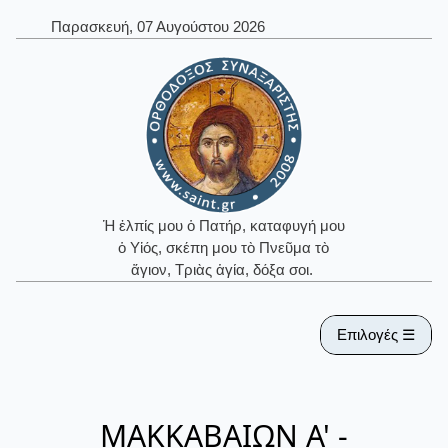
Παρασκευή, 07 Αυγούστου 2026
Ἡ ἐλπίς μου ὁ Πατήρ, καταφυγή μου
ὁ Υἱός, σκέπη μου τὸ Πνεῦμα τὸ
ἅγιον, Τριὰς ἁγία, δόξα σοι.
Επιλογές ☰
ΜΑΚΚΑΒΑΙΩΝ Α' -