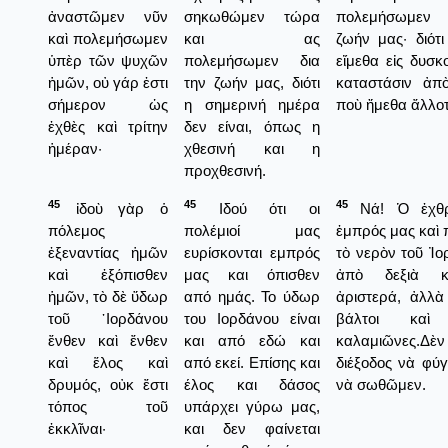
ἀναστῶμεν νῦν
σηκωθώμεν τώρα
πολεμήσωμεν 
καὶ πολεμήσωμεν
και ας
ζωήν μας· διότ
ὑπὲρ τῶν ψυχῶν
πολεμήσωμεν δια
εἴμεθα εἰς δυσ
ἡμῶν, οὐ γάρ ἐστι
την ζωήν μας, διότι
καταστάσιν ἀπὸ
σήμερον ὡς
η σημερινή ημέρα
ποὺ ἤμεθα ἄλλοτ
ἐχθὲς καὶ τρίτην
δεν είναι, όπως η
ἡμέραν·
χθεσινή και η
προχθεσινή.
45
45
45
ἰδοὺ γὰρ ὁ
Ιδού ότι οι
Νά! Ὁ ἐχθρὸ
πόλεμος
πολέμιοί μας
ἐμπρός μας καὶ 
ἐξεναντίας ἡμῶν
ευρίσκονται εμπρός
τὸ νερὸν τοῦ Ἰο
καὶ ἐξόπισθεν
μας και όπισθεν
ἀπὸ δεξιὰ 
ἡμῶν, τὸ δὲ ὕδωρ
από ημάς. Το ύδωρ
ἀριστερά, ἀλλὰ
τοῦ ᾿Ιορδάνου
του Ιορδάνου είναι
βάλτοι καὶ 
ἔνθεν καὶ ἔνθεν
και από εδώ και
καλαμιῶνες.Δὲν
καὶ ἕλος καὶ
από εκεί. Επίσης και
διέξοδος νὰ φύ
δρυμός, οὐκ ἔστι
έλος και δάσος
νὰ σωθῶμεν.
τόπος τοῦ
υπάρχει γύρω μας,
ἐκκλῖναι·
και δεν φαίνεται