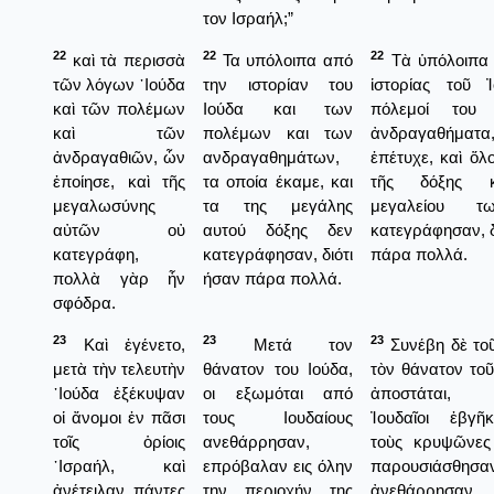
τον Ισραήλ;”
22
22
22
καὶ τὰ περισσὰ
Τα υπόλοιπα από
Τὰ ὑπόλοιπα 
τῶν λόγων ᾿Ιούδα
την ιστορίαν του
ἱστορίας τοῦ Ἰ
καὶ τῶν πολέμων
Ιούδα και των
πόλεμοί του
καὶ τῶν
πολέμων και των
ἀνδραγαθήματα,
ἀνδραγαθιῶν, ὧν
ανδραγαθημάτων,
ἐπέτυχε, καὶ ὅλοι
ἐποίησε, καὶ τῆς
τα οποία έκαμε, και
τῆς δόξης 
μεγαλωσύνης
τα της μεγάλης
μεγαλείου 
αὐτῶν οὐ
αυτού δόξης δεν
κατεγράφησαν, δ
κατεγράφη,
κατεγράφησαν, διότι
πάρα πολλά.
πολλὰ γὰρ ἦν
ήσαν πάρα πολλά.
σφόδρα.
23
23
23
Καὶ ἐγένετο,
Μετά τον
Συνέβη δὲ το
μετὰ τὴν τελευτὴν
θάνατον του Ιούδα,
τὸν θάνατον τοῦ
᾿Ιούδα ἐξέκυψαν
οι εξωμόται από
ἀποστάται, ἐ
οἱ ἄνομοι ἐν πᾶσι
τους Ιουδαίους
Ἰουδαῖοι ἐβγ
τοῖς ὁρίοις
ανεθάρρησαν,
τοὺς κρυψῶνες
᾿Ισραήλ, καὶ
επρόβαλαν εις όλην
παρουσιάσθησα
ἀνέτειλαν πάντες
την περιοχήν της
ἀνεθάρρησαν