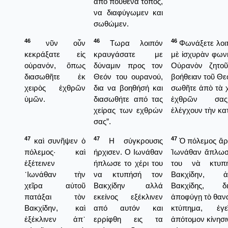
από πουθενά τόπος,
να διαφύγωμεν και
σωθώμεν.
46
46
46
νῦν οὖν
Τωρα λοιπόν
Φωνάξετε λοι
κεκράξατε εἰς
κραυγάσατε με
μὲ ἰσχυρὰν φωνὴ
οὐρανόν, ὅπως
δύναμιν προς τον
Οὐρανὸν ζητοῦ
διασωθῆτε ἐκ
Θεόν του ουρανού,
βοήθειαν τοῦ Θεο
χειρὸς ἐχθρῶν
δια να βοηθήσή και
σωθῆτε ἀπὸ τὰ 
ὑμῶν.
διασωθήτε από τας
ἐχθρῶν σα
χείρας των εχθρών
ἐλέγχουν τὴν κα
σας”.
47
47
47
καὶ συνῆψεν ὁ
Η σύγκρουσις
Ὁ πόλεμος ἄρχ
πόλεμος· καὶ
ήρχισεν. Ο Ιωνάθαν
Ἰωνάθαν ἄπλωσε
ἐξέτεινεν
ήπλωσε το χέρι του
του νὰ κτυπ
᾿Ιωνάθαν τὴν
να κτυπήσή τον
Βακχίδην, 
χεῖρα αὐτοῦ
Βακχίδην αλλά
Βακχίδης, 
πατάξαι τὸν
εκείνος εξέκλινεν
ἀποφύγῃ τὸ θαν
Βακχίδην, καὶ
από αυτόν και
κτύπημα, ἐγ
ἐξέκλινεν ἀπ᾿
ερρίφθη εις τα
ἀπότομον κίνησι