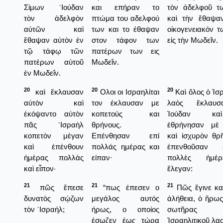
Σίμων ᾿Ιούδαν
και επήραν το
τὸν ἀδελφοῦ τ
τὸν ἀδελφὸν
πτώμα του αδελφού
καὶ τὴν ἔθαψαν
αὐτῶν καὶ
των και το έθαψαν
οἰκογενειακόν 
ἔθαψαν αὐτὸν ἐν
στον τάφον των
εἰς τὴν Μωδεΐν.
τῷ τάφῳ τῶν
πατέρων των εις
πατέρων αὐτοῦ
Μωδεΐν.
ἐν Μωδεΐν.
20
20
20
καὶ ἔκλαυσαν
Ολοι οι Ισραηλίται
Καὶ ὅλος ὁ Ἰσρ
αὐτὸν καὶ
τον έκλαυσαν με
λαὸς ἔκλαυ
ἐκόψαντο αὐτὸν
κοπετούς και
Ἰούδαν κα
πᾶς ᾿Ισραὴλ
θρήνους.
ἐθρήνησαν μὲ
κοπετὸν μέγαν
Επένθησαν επί
καὶ ἰσχυρὸν θρ
καὶ ἐπένθουν
πολλάς ημέρας και
ἐπενθοῦσαν
ἡμέρας πολλὰς
είπαν·
πολλὲς ἡμέ
καὶ εἶπον·
ἔλεγαν:
21
21
21
πῶς ἔπεσε
“πως έπεσεν ο
Πῶς ἔγινε κα
δυνατὸς σῴζων
μεγάλος αυτός
ἀλήθεια, ὁ ἥρως
τὸν ᾿Ισραήλ;
ήρως, ο οποίος
σωτῆρας
έσωζεν έως τώρα
Ἰσραηλιτικοῦ λαο