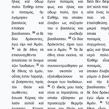
ἥλιος καὶ ὕδωρ
έγινε ποταμός και
διότι δὲν διέ
πολύ· Ἐσθήρ ἐστιν
φως και ήλιος και
ἀπ’ αὐτὰ ποὺ 
ὁ ποταμός, ἣν
ύδωρ πολύ, ήτο η
οὔτε ἕνας λ
ἐγάμησεν ὁ
Εσθήρ, την οποίαν
ποὺ νὰ
βασιλεὺς καὶ
έλαβεν ως σύζυγόν
ἐπαληθεύσῃ
ἐποίησε
του ο βασιλεύς και
μικρὰ πηγ
3δ
βασίλισσαν.
οἱ δὲ
την ανέδειξε
ὁποία ἔγ
3δ
δύο δράκοντες,
βασίλισσαν.
Οι δύο
ποταμὸς 
ἐγώ εἰμι καὶ Ἀμάν.
δράκοντες είμαι εγώ
συγχρόνως
3ε
3ε
τὰ δὲ ἔθνη τὰ
και ο Αμάν.
Τα δε
φῶς καὶ ἥλιο
ἐπισυναχθέντα
έθνη είναι εκείνα, τα
νερὸ πολ
ἀπολέσαι τὸ ὄνομα
οποία
Ἐσθὴρ εἶν
3ζ
τῶν Ἰουδαίων.
τὸ
συνεκεντρώθησαν με
ποταμός,
δὲ ἔθνος τὸ ἐμόν,
τον σκοπόν να
ὁποίαν ἔλαβε
οὗτός ἐστιν Ἰσραήλ,
εξολοθρεύσουν το
γάμον ὁ βασ
οἱ βοήσαντες πρὸς
όνομα των Ιουδαίων.
καὶ τὴν ἔ
3ζ
τὸν Θεὸν καὶ
Ο ιδικός μου λαός
βασίλισσαν.
σωθέντες· καὶ
είναι οι Ισραηλίται, οι
δὲ δύο δράκ
ἔσωσε Κύριος τὸν
οποίοι εβόησαν με
ἐγὼ εἶμαι κ
3ε
λαὸν αὐτοῦ καὶ
προσευχήν θερμήν
Ἀμάν.
Τὰ
ἐρύσατο Κύριος
προς τον Θεόν και
ἔθνη εἶναι,