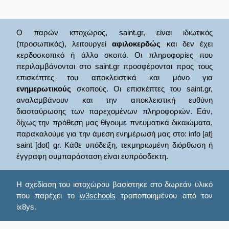
Ο παρών ιστοχώρος, saint.gr, είναι ιδιωτικός
(προσωπικός), λειτουργεί
αφιλοκερδώς
και δεν έχει
κερδοσκοπικό ή άλλο σκοπό. Οι πληροφορίες που
περιλαμβάνονται στο saint.gr προσφέρονται προς τους
επισκέπτες του αποκλειστικά και μόνο για
ενημερωτικούς
σκοπούς. Οι επισκέπτες του saint.gr,
αναλαμβάνουν και την αποκλειστική ευθύνη
διασταύρωσης των παρεχομένων πληροφοριών. Εάν,
δίχως την πρόθεσή μας θίγουμε πνευματικά δικαιώματα,
παρακαλούμε για την άμεση ενημέρωσή μας στο: info [at]
saint [dot] gr. Κάθε υπόδειξη, τεκμηριωμένη διόρθωση ή
έγγραφη συμπαράσταση είναι ευπρόσδεκτη.
Η σχεδίαση του ιστοχώρου βασίστηκε στο δωρεάν υλικό
που παρέχει το
w3schools
τροποποιημένου από τον
ix8ys.