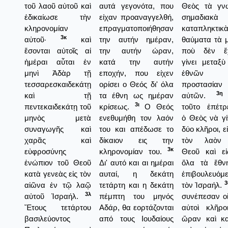
τοῦ λαοῦ αὐτοῦ καὶ
αυτά γεγονότα, που
Θεὸς τὰ γν
ἐδικαίωσε τὴν
είχαν προαναγγελθή,
σημαδιακὰ
κληρονομίαν
επραγματοποιήθησαν
καταπληκτικ
3κ
αὐτοῦ·
καὶ
την αυτήν ημέραν,
θαύματα τὰ 
ἔσονται αὐτοῖς αἱ
την αυτήν ώραν,
ποὺ δὲν ἔ
ἡμέραι αὗται ἐν
κατά την αυτήν
γίνει μεταξ
μηνὶ Ἀδὰρ τῇ
εποχήν, που είχεν
ἐθνῶν 
τεσσαρεσκαιδεκάτῃ
ορίσει ο Θεός δι' όλα
προστασίαν
3η
καὶ τῇ
τα έθνη ως ημέραν
αὐτῶν.
3ι
πεντεκαιδεκάτῃ τοῦ
κρίσεως.
Ο Θεός
τοῦτο ἐπέτρ
μηνὸς μετὰ
ενεθυμήθη τον λαόν
ὁ Θεὸς νὰ γ
συναγωγῆς καὶ
του και απέδωσε το
δύο κλῆροι, εἰ
χαρᾶς καὶ
δίκαιον εις την
τὸν λαὸν
3κ
εὐφροσύνης
κληρονομίαν του.
Θεοῦ καὶ εἰ
ἐνώπιον τοῦ Θεοῦ
Δι' αυτό και αι ημέραι
ὅλα τὰ ἔθν
κατὰ γενεὰς εἰς τὸν
αυταί, η δεκάτη
ἐπιβουλευόμ
3
αἰῶνα ἐν τῷ λαῷ
τετάρτη και η δεκάτη
τὸν Ἰσραήλ.
3λ
αὐτοῦ Ἰσραήλ.
πέμπτη του μηνός
συνέπεσαν ο
Ἔτους τετάρτου
Αδάρ, θα εορτάζονται
αὐτοὶ κλῆρο
βασιλεύοντος
από τους Ιουδαίους
ὥραν καὶ κα