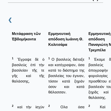
❮
Μετάφραση τῶν
Ερμηνευτική
Ερμηνευτική
Ἑβδομήκοντα
απόδοση Ιωάννη Θ.
απόδοση
Κολιτσάρα
Παναγιώτη Ν
Τρεμπέλα
1
1
1
Ἔγραψε δὲ ὁ
Ο βασιλεύς διέταξε
Έκαμε δ
βασιλεὺς ἐπὶ τὴν
και κατέγραψαν, όσα
βασιλεὺς
βασιλείαν τῆς τε
κατά το διάστημα της
ἀπογραφὴν
γῆς καὶ τῆς
βασιλείας του έγιναν,
φορολογίας
θαλάσσης,
τόσον κατά ξηράν
προσθέτου ε
όσον και κατά
βασιλειόν το
θάλασσαν.
ξηρᾶς καὶ
θαλάσσης.
2
2
2
καὶ τὴν ἰσχὺν
Ολα όσα
Καὶ 