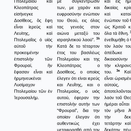
Πτολεμαίου καὶ
με συγκέντρωσίν
καὶ εἰς ἡμ
Κλεοπάτρας
των, με χαράν και
δικαίας κρί
εἰσήνεγκε
ευφροσύνην ενώπιον
καὶ καταδ
Δοσίθεος, ὃς ἔφη
του Θεού, εις όλας
ἐνώπιον τοῦ
εἶναι ἱερεὺς καὶ
τας γενεάς στον
ὡς Κριτοῦ κ
Λευίτης, καὶ
αιώνα μεταξύ του
ὅλα τὰ ἔθνη.
3λ
Πτολεμαῖος ὁ υἱὸς
ισραηλιτικού λαού”.
ἐνεθυμήθη ὁ
αὐτοῦ τὴν
Κατά δε το τέταρτον
τὸν λαόν το
προκειμένην
έτος του βασιλέως
ἀπέδωκε
ἐπιστολὴν τῶν
Πτολεμαίου και της
δικαιοσύνην
Φρουραί, ἣν
Κλεοπάτρας ο
τὴν κληρονο
3κ
ἔφασαν εἶναι καὶ
Δοσίθεος, ο οποίος
του.
Καὶ
ἡρμηνευκέναι
έλεγεν ότι είναι ιερεύς
εἶναι ὡρισμένα
Λυσίμαχον
και Λευΐτης, και ο
αὐτούς, 
Πτολεμαίου τῶν ἐν
Πτολεμαίος, ο υιός
ἀποτελοῦντα
Ἱερουσαλήμ.
αυτού, έφεραν την
λαὸν τοῦ Θεο
επιστολήν αυτήν των
ἡμέραι αὗται
“Φρουραί”, δια την
τὸν μῆνα Ἀ
οποίαν έλεγαν ότι
τὴν δεκά
αυθεντικώς έχει
τετάρτην κα
μεταφρασθή από τον
δεκάτην πέμ