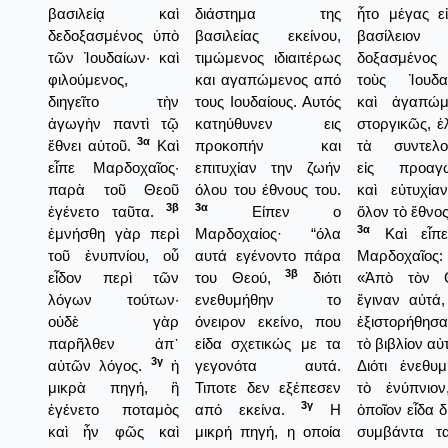
βασιλείᾳ καὶ
διάστημα της
ἦτο μέγας ε
δεδοξασμένος ὑπὸ
βασιλείας εκείνου,
βασίλειον
τῶν Ἰουδαίων· καὶ
τιμώμενος ιδιαιτέρως
δοξασμένος
φιλούμενος,
και αγαπώμενος από
τοὺς Ἰουδαί
διηγεῖτο τὴν
τους Ιουδαίους. Αυτός
καὶ ἀγαπώμ
ἀγωγὴν παντὶ τῷ
κατηύθυνεν εις
στοργικῶς, ἐ
3α
ἔθνει αὐτοῦ.
Καὶ
προκοπήν και
τὰ συντελο
εἶπε Μαρδοχαῖος·
επιτυχίαν την ζωήν
εἰς προαγ
παρὰ τοῦ Θεοῦ
όλου του έθνους του.
καὶ εὐτυχία
3β
3α
ἐγένετο ταῦτα.
Είπεν ο
ὅλον τὸ ἔθνος
3α
ἐμνήσθη γὰρ περὶ
Μαρδοχαίος· “όλα
Καὶ εἶπ
τοῦ ἐνυπνίου, οὗ
αυτά εγένοντο πάρα
Μαρδοχαῖος:
3β
εἶδον περὶ τῶν
του Θεού,
διότι
«Ἀπὸ τὸν 
λόγων τούτων·
ενεθυμήθην το
ἔγιναν αὐτά
οὐδὲ γὰρ
όνειρον εκείνο, που
ἐξιστορήθησα
παρῆλθεν ἀπ᾿
είδα σχετικώς με τα
τὸ βιβλίον αὐ
3γ
αὐτῶν λόγος.
ἡ
γεγονότα αυτά.
Διότι ἐνεθυ
μικρὰ πηγή, ἣ
Τιποτε δεν εξέπεσεν
τὸ ἐνύπνιον
3γ
ἐγένετο ποταμὸς
από εκείνα.
Η
ὁποῖον εἶδα δ
καὶ ἦν φῶς καὶ
μικρή πηγή, η οποία
συμβάντα τα