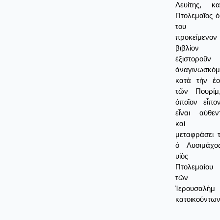
Λευίτης, κ
Πτολεμαῖος ὁ
του 
προκείμενον
βιβλίον
ἐξιστοροῦν
ἀναγινωσκόμ
κατὰ τὴν ἑο
τῶν Πουρίμ
ὁποῖον εἶπο
εἶναι αὐθεν
καὶ ἔ
μεταφράσει 
ὁ Λυσιμάχο
υἱὸς 
Πτολεμαίο
τῶν 
Ἱερουσαλὴμ
κατοικούντων