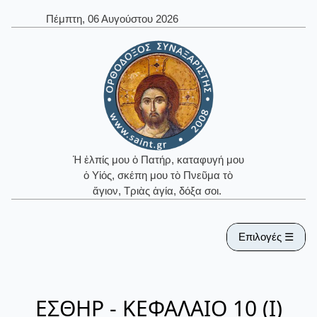
Πέμπτη, 06 Αυγούστου 2026
Ἡ ἐλπίς μου ὁ Πατήρ, καταφυγή μου
ὁ Υἱός, σκέπη μου τὸ Πνεῦμα τὸ
ἅγιον, Τριὰς ἁγία, δόξα σοι.
Επιλογές ☰
ΕΣΘΗΡ - ΚΕΦΑΛΑΙΟ 10 (Ι)