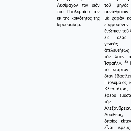
Λυσίμαχον τον υιόν
τοῦ μηνός
του Πτολεμαίου τον
συνάθροισιν
εκ της κοινότητος της
μὲ χαρὰν κα
Ιερουσαλήμ.
εὐφροσύνην
ἐνώπιον τοῦ
εἰς ὅλας
γενεὰς
ἀτελευτήτως
τὸν λαὸν α
3λ
Ἰσραήλ».
Κ
τὸ τέταρτον 
ὅταν ἐβασίλε
Πτολεμαῖος 
Κλεοπάτρα,
ἔφερε (μέσα
τὴν
Ἀλεξάνδρεια
Δοσίθεος
ὁποῖος εἶπε
εἶναι ἱερεὺ