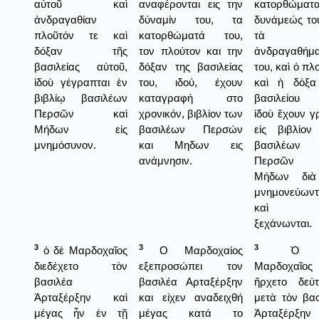
αὐτοῦ καὶ
αναφέρονται εις την
κατορθώματα
ἀνδραγαθίαν
δύναμίν του, τα
δυνάμεώς το
πλοῦτόν τε καὶ
κατορθώματά του,
τὰ
δόξαν τῆς
τον πλούτον και την
ἀνδραγαθήμ
βασιλείας αὐτοῦ,
δόξαν της βασιλείας
του, καὶ ὁ πλ
ἰδοὺ γέγραπται ἐν
του, ιδού, έχουν
καὶ ἡ δόξα
βιβλίῳ βασιλέων
καταγραφή στο
βασιλείου 
Περσῶν καὶ
χρονικόν, βιβλίον των
ἰδοὺ ἔχουν 
Μήδων εἰς
βασιλέων Περσών
εἰς βιβλίον
μνημόσυνον.
και Μηδων εις
βασιλέων
ανάμνησιν.
Περσῶν 
Μήδων δι
μνημονεύωντ
καὶ 
ξεχάνωνται.
3
3
3
ὁ δὲ Μαρδοχαῖος
Ο Μαρδοχαίος
Ὁ 
διεδέχετο τὸν
εξεπροσώπει τον
Μαρδοχαῖος
βασιλέα
βασιλέα Αρταξέρξην
ἤρχετο δεύτ
Ἀρταξέρξην καὶ
και είχεν αναδειχθή
μετὰ τὸν βα
μέγας ἦν ἐν τῇ
μέγας κατά το
Ἀρταξέρξην