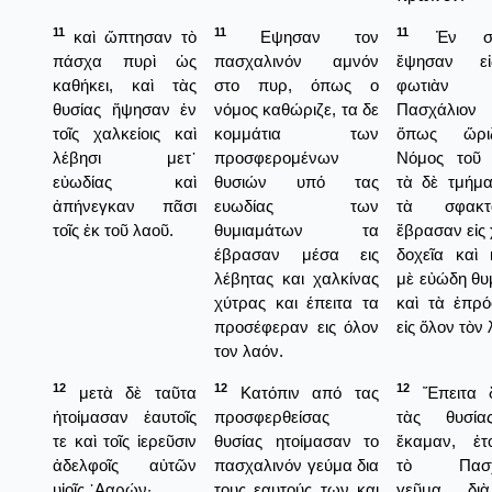
11
11
11
καὶ ὤπτησαν τὸ
Εψησαν τον
Ἐν συν
πάσχα πυρὶ ὡς
πασχαλινόν αμνόν
ἔψησαν ε
καθήκει, καὶ τὰς
στο πυρ, όπως ο
φωτιὰν
θυσίας ἥψησαν ἐν
νόμος καθώριζε, τα δε
Πασχάλιον 
τοῖς χαλκείοις καὶ
κομμάτια των
ὅπως ὥρι
λέβησι μετ᾿
προσφερομένων
Νόμος τοῦ 
εὐωδίας καὶ
θυσιών υπό τας
τὰ δὲ τμήμ
ἀπήνεγκαν πᾶσι
ευωδίας των
τὰ σφακ
τοῖς ἐκ τοῦ λαοῦ.
θυμιαμάτων τα
ἔβρασαν εἰς
έβρασαν μέσα εις
δοχεῖα καὶ 
λέβητας και χαλκίνας
μὲ εὐώδη θυ
χύτρας και έπειτα τα
καὶ τὰ ἐπρ
προσέφεραν εις όλον
εἰς ὅλον τὸν 
τον λαόν.
12
12
12
μετὰ δὲ ταῦτα
Κατόπιν από τας
Ἔπειτα 
ἡτοίμασαν ἑαυτοῖς
προσφερθείσας
τὰς θυσί
τε καὶ τοῖς ἱερεῦσιν
θυσίας ητοίμασαν το
ἔκαμαν, ἐτ
ἀδελφοῖς αὐτῶν
πασχαλινόν γεύμα δια
τὸ Πασχα
υἱοῖς ᾿Ααρών·
τους εαυτούς των και
γεῦμα δι