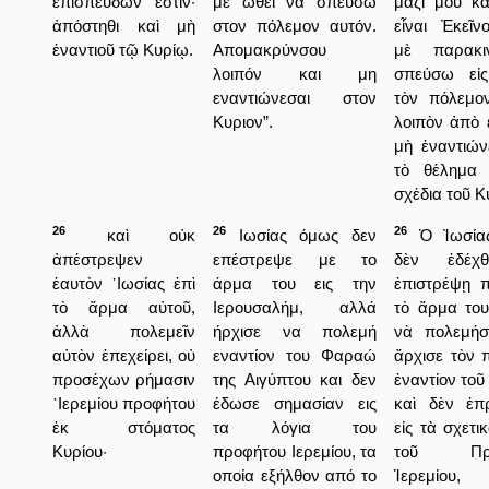
ἐπισπεύδων ἐστίν·
με ωθεί να σπεύσω
μαζί μου κα
ἀπόστηθι καὶ μὴ
στον πόλεμον αυτόν.
εἶναι Ἐκεῖν
ἐναντιοῦ τῷ Κυρίῳ.
Απομακρύνσου
μὲ παρακι
λοιπόν και μη
σπεύσω εἰς
εναντιώνεσαι στον
τὸν πόλεμο
Κυριον”.
λοιπὸν ἀπὸ 
μὴ ἐναντιών
τὸ θέλημα 
σχέδια τοῦ Κ
26
26
26
καὶ οὐκ
Ιωσίας όμως δεν
Ὁ Ἰωσία
ἀπέστρεψεν
επέστρεψε με το
δὲν ἐδέχ
ἑαυτὸν ᾿Ιωσίας ἐπὶ
άρμα του εις την
ἐπιστρέψῃ 
τὸ ἅρμα αὐτοῦ,
Ιερουσαλήμ, αλλά
τὸ ἅρμα του
ἀλλὰ πολεμεῖν
ήρχισε να πολεμή
νὰ πολεμήσ
αὐτὸν ἐπεχείρει, οὐ
εναντίον του Φαραώ
ἄρχισε τὸν 
προσέχων ρήμασιν
της Αιγύπτου και δεν
ἐναντίον το
῾Ιερεμίου προφήτου
έδωσε σημασίαν εις
καὶ δὲν ἐπ
ἐκ στόματος
τα λόγια του
εἰς τὰ σχετι
Κυρίου·
προφήτου Ιερεμίου, τα
τοῦ Προ
οποία εξήλθον από το
Ἱερεμίου