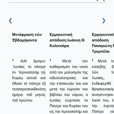
❮
❯
Μετάφραση τῶν
Ερμηνευτική
Ερμηνευτικ
Ἑβδομήκοντα
απόδοση Ιωάννη Θ.
απόδοση
Κολιτσάρα
Παναγιώτη 
Τρεμπέλα
1
1
1
ΚΑΙ ἤγαγεν
Μετά τον
Μετὰ τα
᾿Ιωσίας τὸ πάσχα
καθαρισμόν του ναού
εὐσεβὴς βα
ἐν ῾Ιερουσαλὴμ τῷ
από τον μολυσμόν της
τῶν Ἰου
Κυρίῳ αὐτοῦ καὶ
ειδωλολατρείας και
Ἰωσίας
ἔθυσε τὸ πάσχα τῇ
την επισκευήν του και
ἐνδιεφερθῆ 
τεσσαρεσκαιδεκάτῃ
μετά την εύρεσιν του
θρησκευτικὴ
ἡμέρᾳ τοῦ μηνὸς
βιβλίου του νόμου, ο
ἀναγέννησ
τοῦ πρώτου
Ιωσίας εώρτασε το
λαοῦ του, 
Πασχα του Κυρίου του
τὴν ἑορτ
εις την Ιερουσαλήμ και
Πάσχα εἰ