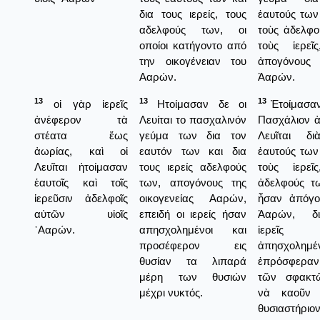
δια τους ιερείς, τους
ἑαυτούς των
αδελφούς των, οι
τοὺς ἀδελφο
οποίοι κατήγοντο από
τοὺς ἱερεῖ
την οικογένειαν του
ἀπογόνου
Ααρών.
Ἀαρών.
13
13
13
οἱ γὰρ ἱερεῖς
Ητοίμασαν δε οι
Ἐτοίμασαν
ἀνέφερον τὰ
Λευίται το πασχαλινόν
Πασχάλιον ἀ
στέατα ἕως
γεύμα των δια τον
Λευῖται δι
ἀωρίας, καὶ οἱ
εαυτόν των και δια
ἑαυτούς των
Λευῖται ἡτοίμασαν
τους ιερείς αδελφούς
τοὺς ἱερεῖ
ἑαυτοῖς καὶ τοῖς
των, απογόνους της
ἀδελφούς τ
ἱερεῦσιν ἀδελφοῖς
οικογενείας Ααρών,
ἦσαν ἀπόγο
αὐτῶν υἱοῖς
επειδή οι ιερείς ήσαν
Ἀαρών, δι
᾿Ααρών.
απησχολημένοι και
ἱερεῖς
προσέφερον εις
ἀπησχολημέ
θυσίαν τα λιπαρά
ἐπρόσφεραν 
μέρη των θυσιών
τῶν σφακτῶ
μέχρι νυκτός.
νὰ καοῦν 
θυσιαστήρι