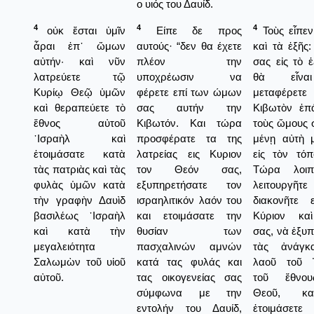
ο υιός του Δαυίδ.
4
4
4
οὐκ ἔσται ὑμῖν
Είπε δε προς
Τοὺς εἶπεν
ἆραι ἐπ᾿ ὤμων
αυτούς· “δεν θα έχετε
καὶ τὰ ἑξῆς
αὐτήν· καὶ νῦν
πλέον την
σας εἰς τὸ 
λατρεύετε τῷ
υποχρέωσιν να
θὰ εἶν
Κυρίῳ Θεῷ ὑμῶν
φέρετε επί των ώμων
μεταφέρε
καὶ θεραπεύετε τὸ
σας αυτήν την
Κιβωτὸν ἐπ
ἔθνος αὐτοῦ
Κιβωτόν. Και τώρα
τοὺς ὤμους 
᾿Ισραὴλ καὶ
προσφέρατε τα της
μένῃ αὐτὴ 
ἑτοιμάσατε κατὰ
λατρείας εις Κυριον
εἰς τὸν τόπ
τὰς πατριὰς καὶ τὰς
τον Θεόν σας,
Τώρα λοι
φυλὰς ὑμῶν κατὰ
εξυπηρετήσατε τον
λειτουργῆτε
τὴν γραφὴν Δαυὶδ
ισραηλιτικόν λαόν του
διακονῆτε 
βασιλέως ᾿Ισραὴλ
και ετοιμάσατε την
Κύριον κα
καὶ κατὰ τὴν
θυσίαν των
σας, νὰ ἐξυ
μεγαλειότητα
πασχαλινών αμνών
τὰς ἀνάγκ
Σαλωμὼν τοῦ υἱοῦ
κατά τας φυλάς και
λαοῦ τοῦ Ἰ
αὐτοῦ.
τας οικογενείας σας
τοῦ ἔθνο
σύμφωνα με την
Θεοῦ, κ
εντολήν του Δαυίδ,
ἑτοιμάσε