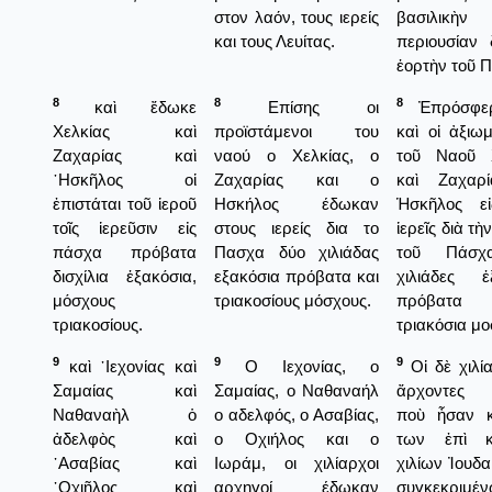
στον λαόν, τους ιερείς
βασιλικὴν
και τους Λευίτας.
περιουσίαν 
ἑορτὴν τοῦ 
8
8
8
καὶ ἔδωκε
Επίσης οι
Ἐπρόσφε
Χελκίας καὶ
προϊστάμενοι του
καὶ οἱ ἀξιω
Ζαχαρίας καὶ
ναού ο Χελκίας, ο
τοῦ Ναοῦ Χ
῾Ησκῆλος οἱ
Ζαχαρίας και ο
καὶ Ζαχαρί
ἐπιστάται τοῦ ἱεροῦ
Ησκήλος έδωκαν
Ἡσκῆλος εἰ
τοῖς ἱερεῦσιν εἰς
στους ιερείς δια το
ἱερεῖς διὰ τὴ
πάσχα πρόβατα
Πασχα δύο χιλιάδας
τοῦ Πάσχ
δισχίλια ἑξακόσια,
εξακόσια πρόβατα και
χιλιάδες ἑ
μόσχους
τριακοσίους μόσχους.
πρόβατ
τριακοσίους.
τριακόσια μο
9
9
9
καὶ ᾿Ιεχονίας καὶ
Ο Ιεχονίας, ο
Οἱ δὲ χιλία
Σαμαίας καὶ
Σαμαίας, ο Ναθαναήλ
ἄρχοντες 
Ναθαναὴλ ὁ
ο αδελφός, ο Ασαβίας,
ποὺ ἦσαν κ
ἀδελφὸς καὶ
ο Οχιήλος και ο
των ἐπὶ κ
᾿Ασαβίας καὶ
Ιωράμ, οι χιλίαρχοι
χιλίων Ἰουδα
᾿Οχιῆλος καὶ
αρχηγοί έδωκαν
συγκεκριμ