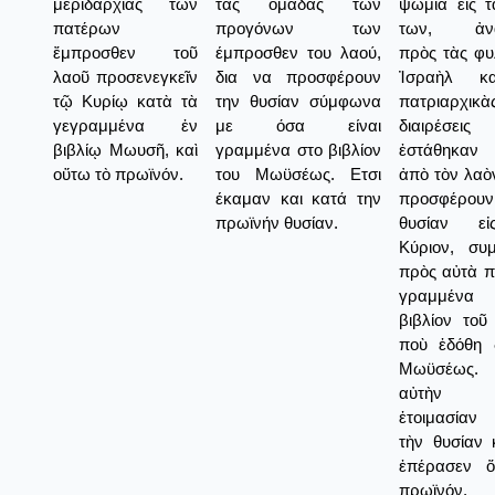
μεριδαρχίας τῶν
τας ομάδας των
ψωμιὰ εἰς τ
πατέρων
προγόνων των
των, ἀνα
ἔμπροσθεν τοῦ
έμπροσθεν του λαού,
πρὸς τὰς φυ
λαοῦ προσενεγκεῖν
δια να προσφέρουν
Ἰσραὴλ κ
τῷ Κυρίῳ κατὰ τὰ
την θυσίαν σύμφωνα
πατριαρχικὰ
γεγραμμένα ἐν
με όσα είναι
διαιρέσει
βιβλίῳ Μωυσῆ, καὶ
γραμμένα στο βιβλίον
ἐστάθηκαν 
οὕτω τὸ πρωϊνόν.
του Μωϋσέως. Ετσι
ἀπὸ τὸν λαὸ
έκαμαν και κατά την
προσφέρο
πρωϊνήν θυσίαν.
θυσίαν ε
Κύριον, συ
πρὸς αὐτὰ π
γραμμένα 
βιβλίον τοῦ
ποὺ ἐδόθη 
Μωϋσέω
αὐτὴν
ἑτοιμασίαν
τὴν θυσίαν 
ἐπέρασεν ὅ
πρωϊνόν.