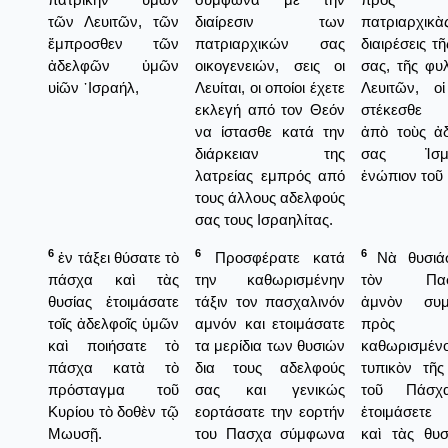
τῶν Λευιτῶν, τῶν
διαίρεσιν των
πατριαρχικὰ
ἔμπροσθεν τῶν
πατριαρχικών σας
διαιρέσεις τ
ἀδελφῶν ὑμῶν
οικογενειών, σεις οι
σας, τῆς φυ
υἱῶν ᾿Ισραήλ,
Λευίται, οι οποίοι έχετε
Λευιτῶν, οἱ
εκλεγή από τον Θεόν
στέκεσθε 
να ίστασθε κατά την
ἀπὸ τοὺς ἀ
διάρκειαν της
σας Ἰσμα
λατρείας εμπρός από
ἐνώπιον τοῦ 
τους άλλους αδελφούς
σας τους Ισραηλίτας.
6
6
6
ἐν τάξει θύσατε τὸ
Προσφέρατε κατά
Νὰ θυσιάσ
πάσχα καὶ τὰς
την καθωρισμένην
τὸν Πασχ
θυσίας ἑτοιμάσατε
τάξιν τον πασχαλινόν
ἀμνὸν συ
τοῖς ἀδελφοῖς ὑμῶν
αμνόν και ετοιμάσατε
πρὸς
καὶ ποιήσατε τὸ
τα μερίδια των θυσιών
καθωρισμέν
πάσχα κατὰ τὸ
δια τους αδελφούς
τυπικὸν τῆς
πρόσταγμα τοῦ
σας και γενικώς
τοῦ Πάσχ
Κυρίου τὸ δοθὲν τῷ
εορτάσατε την εορτήν
ἑτοιμάσετε
Μωυσῇ.
του Πασχα σύμφωνα
καὶ τὰς θυσ