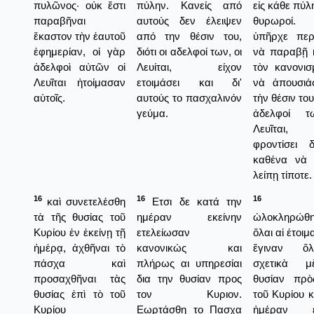
πυλῶνος· οὐκ ἔστι
πύλην. Κανείς από
εἰς κάθε πύλη
παραβῆναι
αυτούς δεν έλειψεν
θυρωροί
ἕκαστον τὴν ἑαυτοῦ
από την θέσιν του,
ὑπῆρχε περ
ἐφημερίαν, οἱ γὰρ
διότι οι αδελφοί των, οι
νὰ παραβῇ 
ἀδελφοὶ αὐτῶν οἱ
Λευίται, είχον
τὸν κανονισ
Λευῖται ἡτοίμασαν
ετοιμάσει και δι'
νὰ ἀπουσιά
αὐτοῖς.
αυτούς το πασχαλινόν
τὴν θέσιν του,
γεύμα.
ἀδελφοί τ
Λευῖται,
φροντίσει 
καθένα νὰ 
λείπῃ τίποτε.
16
16
16
καὶ συνετελέσθη
Ετσι δε κατά την
Ἔτ
τὰ τῆς θυσίας τοῦ
ημέραν εκείνην
ὠλοκληρώθ
Κυρίου ἐν ἐκείνῃ τῇ
ετελείωσαν
ὅλαι αἱ ἑτοιμ
ἡμέρᾳ, ἀχθῆναι τὸ
κανονικώς και
ἔγιναν ὅ
πάσχα καὶ
πλήρως αι υπηρεσίαι
σχετικὰ 
προσαχθῆναι τὰς
δια την θυσίαν προς
θυσίαν πρὸ
θυσίας ἐπὶ τὸ τοῦ
τον Κυριον.
τοῦ Κυρίου 
Κυρίου
Εωρτάσθη το Πασχα
ἡμέραν ἐκ