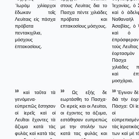
᾿Ιωρὰμ χιλίαρχοι
στους Λευίτας δια το
Ἰεχονίας, ὁ
ἔδωκαν τοῖς
Πασχα πέντε χιλιάδες
καὶ ὁ ἀδελ
Λευίταις εἰς πάσχα
πρόβατα και
Ναθαναὴλ
πρόβατα
επτακοσίους μόσχους.
Ἀσαβίας, ὁ 
πεντακιχίλια,
καὶ ὁ Ἰ
μόσχους
ἐπρόσφερ
ἑπτακοσίους.
τοὺς Λευΐτας
ἐορτασμὸ
Πάσχα 
χιλιάδες π
καὶ ἑπτα
μοσχάρια.
10
10
10
καὶ ταῦτα τὰ
Ως εξής δε
Ἔγιναν δὲ 
γενόμενα·
εωρτάσθη το Πασχα·
διὰ τὴν ἑορ
εὐπρεπῶς ἔστησαν
Οι ιερείς και οι Λευίται,
Πάσχα: Οἱ ἱε
οἱ ἱερεῖς καὶ οἱ
οι έχοντες τα άζυμα,
οἱ Λευ
Λευῖται ἔχοντες τὰ
εστάθησαν ευπρεπώς
εὐπρεπισμέ
ἄζυμα κατὰ τὰς
με την στολήν των
τὰς ἱερατικὰ
φυλὰς καὶ κατὰ τὰς
κατά τας φυλάς και
των καὶ μὲ 