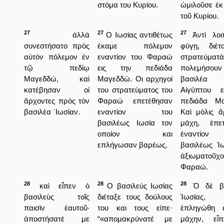
στόμα του Κυρίου.
ὠμιλοῦσε ἐκ
τοῦ Κυρίου.
27
27
27
ἀλλὰ
Ο Ιωσίας αντιθέτως
Ἀντὶ λοι
συνεστήσατο πρὸς
έκαμε πόλεμον
φύγῃ, διέτ
αὐτὸν πόλεμον ἐν
εναντίον του Φαραώ
στρατεύματά
τῷ πεδίῳ
εις την πεδιάδα
πολεμήσουν
Μαγεδδώ, καὶ
Μαγεδδώ. Οι αρχηγοί
βασιλέ
κατέβησαν οἱ
του στρατεύματος του
Αἰγύπτου ε
ἄρχοντες πρὸς τὸν
Φαραώ επετέθησαν
πεδιάδα Μα
βασιλέα ᾿Ιωσίαν.
εναντίον του
Καὶ μόλις ἄ
βασιλέως Ιωσία τον
μάχη, ἐπετ
οποίον και
ἐναντίο
επλήγωσαν βαρέως.
βασιλέως Ἰω
ἀξιωματοῦχ
Φαραώ.
28
28
28
καὶ εἶπεν ὁ
Ο βασιλεύς Ιωσίας
Ὁ δὲ βα
βασιλεὺς τοῖς
διέταξε τους δούλους
Ἰωσίας
παισὶν ἑαυτοῦ·
του και τους είπε·
ἐπληγώθη ε
ἀποστήσατέ με
“«απομακρύνατέ με
μάχην, εἶπ