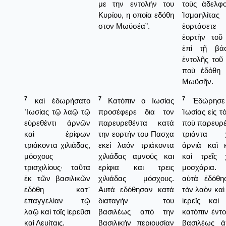
με την εντολήν του
τοὺς ἀδελφ
Κυρίου, η οποία εδόθη
Ἰσμαηλίτας
στον Μωϋσέα”.
ἑορτάσετ
ἑορτὴν τοῦ
ἐπὶ τῇ βάσ
ἐντολῆς τοῦ
ποὺ ἐδόθη 
Μωϋσῆν.
7
7
7
καὶ ἐδωρήσατο
Κατόπιν ο Ιωσίας
Ἐδώρησε
᾿Ιωσίας τῷ λαῷ τῷ
προσέφερε δια τον
Ἰωσίας εἰς τ
εὑρεθέντι ἀρνῶν
παρευρεθέντα κατά
ποὺ παρευρέ
καὶ ἐρίφων
την εορτήν του Πασχα
τριάντα χι
τριάκοντα χιλιάδας,
εκεί λαόν τριάκοντα
ἀρνιὰ καὶ κ
μόσχους
χιλιάδας αμνούς και
καὶ τρεῖς χ
τρισχιλίους· ταῦτα
ερίφια και τρεις
μοσχάρια
ἐκ τῶν βασιλικῶν
χιλιάδας μόσχους.
αὐτὰ ἐδόθη
ἐδόθη κατ᾿
Αυτά εδόθησαν κατά
τὸν λαὸν καὶ 
ἐπαγγελίαν τῷ
διαταγήν του
ἱερεῖς καὶ 
λαῷ καὶ τοῖς ἱερεῦσι
βασιλέως από την
κατόπιν ἐντ
καὶ Λευίταις.
βασιλικήν περιουσίαν
βασιλέως ἀ