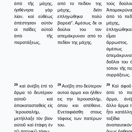
ἀπὸ τῆς μάχης,
από το πεδίον της
τοὺς δούλο
ἠσθένησα γὰρ
μάχης, διότι
Ἀπομακρύν
λίαν. καὶ εὐθέως
επληγώθηκα πολύ
ἀπὸ τὸ πεδ
ἀπέστησαν αὐτὸν
βαρειά”. Αμέσως δε οι
μάχης, 
οἱ παῖδες αὐτοῦ
δούλοι του τον
ἐπληγώθη
ἀπὸ τῆς
απεμάκρυναν από το
εἶμαι 
παρατάξεως,
πεδίον της μάχης.
ἄρρωστος
ἀμέσως
ἀπεμάκρυ
δοῦλοι του 
τόπον τῆς π
συρράξεως.
29
29
29
καὶ ἀνέβη ἐπὶ τὸ
Ανέβη στο δεύτερον
Καὶ ἀφοῦ
ἅρμα τὸ δευτέριον
αυτού άρμα και ήλθεν
ἀπὸ τὸ πολ
αὐτοῦ· καὶ
εις την Ιερουσαλήμ,
ἅρμα, ἀνέ
ἀποκατασταθεὶς εἰς
όπου και απέθανε.
ἄλλο ἅρμα τ
῾Ιερουσαλήμ,
Ενεταφιάσθη στους
ἦτο κατάλλη
μετήλλαξε τὸν βίον
τάφους των πατέρων
ταξίδι
αὐτοῦ καὶ ἐτάφη ἐν
του.
ἀναπαυτικόν
τῷ πατρικῷ τάφῳ.
ὅμως ἔφθασε