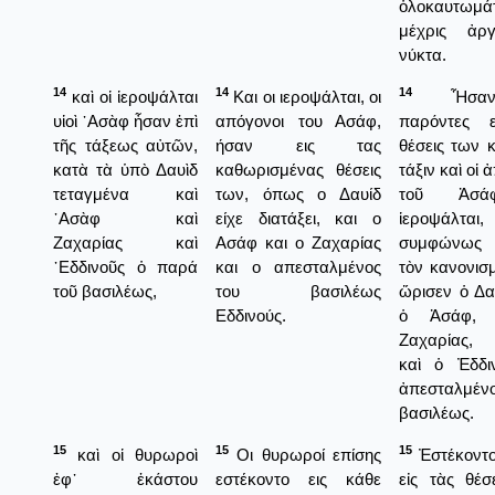
ὁλοκαυτωμά
μέχρις ἀρ
νύκτα.
14
14
14
καὶ οἱ ἱεροψάλται
Και οι ιεροψάλται, οι
Ἦσαν
υἱοὶ ᾿Ασὰφ ἦσαν ἐπὶ
απόγονοι του Ασάφ,
παρόντες ε
τῆς τάξεως αὐτῶν,
ήσαν εις τας
θέσεις των 
κατὰ τὰ ὑπὸ Δαυὶδ
καθωρισμένας θέσεις
τάξιν καὶ οἱ 
τεταγμένα καὶ
των, όπως ο Δαυίδ
τοῦ Ἀσά
᾿Ασὰφ καὶ
είχε διατάξει, και ο
ἱεροψάλται,
Ζαχαρίας καὶ
Ασάφ και ο Ζαχαρίας
συμφώνως
᾿Εδδινοῦς ὁ παρά
και ο απεσταλμένος
τὸν κανονισ
τοῦ βασιλέως,
του βασιλέως
ὥρισεν ὁ Δα
Εδδινούς.
ὁ Ἀσάφ, 
Ζαχαρίας,
καὶ ὁ Ἐδδι
ἀπεσταλμέν
βασιλέως.
15
15
15
καὶ οἱ θυρωροὶ
Οι θυρωροί επίσης
Ἐστέκοντο
ἐφ᾿ ἑκάστου
εστέκοντο εις κάθε
εἰς τὰς θέσ