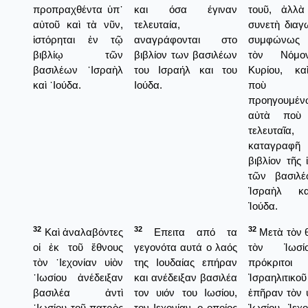
προπραχθέντα ὑπ᾿
και όσα έγιναν
τουῦ, ἀλλὰ
αὐτοῦ καὶ τὰ νῦν,
τελευταία,
συνετὴ διαγ
ἱστόρηται ἐν τῷ
αναγράφονται στο
συμφώνως
βιβλίῳ τῶν
βιβλίον των βασιλέων
τὸν Νόμο
βασιλέων ᾿Ισραὴλ
του Ισραήλ και του
Κυρίου, κα
καὶ ᾿Ιούδα.
Ιούδα.
ποὺ ἔ
προηγουμέν
αὐτὰ ποὺ 
τελευταῖα,
καταγραφῆ 
βιβλίον τῆς 
τῶν βασιλέ
Ἰσραὴλ κ
Ἰούδα.
32
32
32
Καὶ ἀναλαβόντες
Επειτα από τα
Μετὰ τὸν 
οἱ ἐκ τοῦ ἔθνους
γεγονότα αυτά ο λαός
τὸν Ἰωσί
τὸν ᾿Ιεχονίαν υἱὸν
της Ιουδαίας επήραν
πρόκριτο
᾿Ιωσίου ἀνέδειξαν
και ανέδειξαν βασιλέα
Ἰσραηλιτικο
βασιλέα ἀντὶ
τον υιόν του Ιωσίου,
ἐπῆραν τὸν 
᾿Ιωσίου τοῦ πατρὸς
τον Ιεχονίαν, ο οποίος
Ἰωσίου Ἰεχο