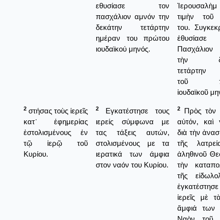
εθυσίασε τον
Ἱερουσαλὴ
πασχάλιον αμνόν την
τιμὴν τοῦ 
δεκάτην τετάρτην
του. Συγκεκ
ημέραν του πρώτου
ἐθυσίασ
ιουδαϊκού μηνός.
Πασχάλιον
τὴν δε
τετάρτην 
τοῦ πρ
ἰουδαϊκοῦ μη
2
2
2
στήσας τοὺς ἱερεῖς
Εγκατέστησε τους
Πρὸς τὸν 
κατ᾿ ἐφημερίας
ιερείς σύμφωνα με
αὐτόν, καὶ 
ἐστολισμένους ἐν
τας τάξεις αυτών,
διὰ τὴν ἀνα
τῷ ἱερῷ τοῦ
στολισμένους με τα
τῆς λατρεί
Κυρίου.
ιερατικά των άμφια
ἀληθινοῦ Θε
στον ναόν του Κυρίου.
τὴν καταπο
τῆς εἰδωλολ
ἐγκατέστησ
ἱερεῖς μὲ τ
ἄμφιά των 
Ναὸν τοῦ Κ