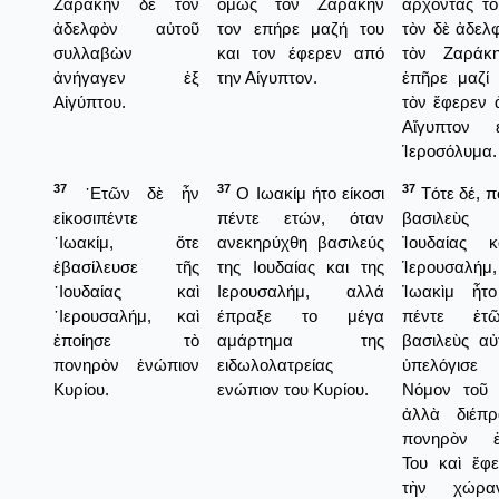
Ζαράκην δὲ τὸν
όμως τον Ζαράκην
ἄρχοντας το
ἀδελφὸν αὐτοῦ
τον επήρε μαζή του
τὸν δὲ ἀδελ
συλλαβὼν
και τον έφερεν από
τὸν Ζαράκη
ἀνήγαγεν ἐξ
την Αίγυπτον.
ἐπῆρε μαζί 
Αἰγύπτου.
τὸν ἔφερεν 
Αἴγυπτον 
Ἱεροσόλυμα.
37
37
37
᾿Ετῶν δὲ ἦν
Ο Ιωακίμ ήτο είκοσι
Τότε δέ, π
εἰκοσιπέντε
πέντε ετών, όταν
βασιλεὺ
᾿Ιωακίμ, ὅτε
ανεκηρύχθη βασιλεύς
Ἰουδαίας κ
ἐβασίλευσε τῆς
της Ιουδαίας και της
Ἱερουσαλ
᾿Ιουδαίας καὶ
Ιερουσαλήμ, αλλά
Ἰωακὶμ ἦτο
῾Ιερουσαλήμ, καὶ
έπραξε το μέγα
πέντε ἐτ
ἐποίησε τὸ
αμάρτημα της
βασιλεὺς αὐ
πονηρὸν ἐνώπιον
ειδωλολατρείας
ὑπελόγισ
Κυρίου.
ενώπιον του Κυρίου.
Νόμον τοῦ 
ἀλλὰ διέπρ
πονηρὸν ἐ
Του καὶ ἔφε
τὴν χώρα