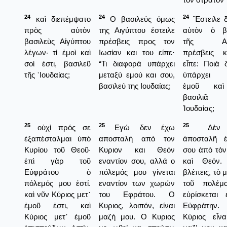
24
24
24
καὶ διεπέμψατο
Ο βασιλεύς όμως
Ἔστειλε 
πρὸς αὐτὸν
της Αιγύπτου έστειλε
αὐτὸν ὁ βα
βασιλεὺς Αἰγύπτου
πρέσβεις προς τον
τῆς Αἴγ
λέγων· τί ἐμοὶ καὶ
Ιωσίαν και του είπε·
πρέσβεις κ
σοί ἐστι, βασιλεῦ
“Τι διαφορά υπάρχει
εἶπε: Ποιὰ 
τῆς ᾿Ιουδαίας;
μεταξύ εμού και σου,
ὑπάρχει 
βασιλεύ της Ιουδαίας;
ἐμοῦ καὶ
βασιλι
Ἰουδαίας;
25
25
25
οὐχὶ πρός σε
Εγώ δεν έχω
Δὲν 
ἐξαπέσταλμαι ὑπὸ
αποσταλή από τον
ἀποσταλῆ ἐ
Κυρίου τοῦ Θεοῦ·
Κυριον και Θεόν
σου ἀπὸ τὸν
ἐπὶ γὰρ τοῦ
εναντίον σου, αλλά ο
καὶ Θεόν
Εὐφράτου ὁ
πόλεμός μου γίνεται
βλέπεις, τὸ
πόλεμός μου ἐστί.
εναντίον των χωρών
τοῦ πολέμ
καὶ νῦν Κύριος μετ᾿
του Εφράτου. Ο
εὑρίσκεται 
ἐμοῦ ἐστι, καὶ
Κυριος, λοιπόν, είναι
Εὐφράτην
Κύριος μετ᾿ ἐμοῦ
μαζή μου. Ο Κυριος
Κύριος εἶν