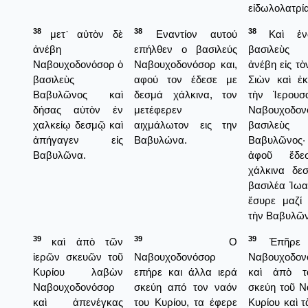
εἰδωλολατρί
38
38
38
μετ᾿ αὐτὸν δὲ
Εναντίον αυτού
Καὶ ἐν
ἀνέβη
επήλθεν ο βασιλεύς
βασιλεὺς 
Ναβουχοδονόσορ ὁ
Ναβουχοδονόσορ και,
ἀνέβη εἰς τ
βασιλεὺς
αφού τον έδεσε με
Σιὼν καὶ ἐκ
Βαβυλῶνος καὶ
δεσμά χάλκινα, τον
τὴν Ἱερουσ
δήσας αὐτὸν ἐν
μετέφερεν
Ναβουχοδον
χαλκείῳ δεσμῷ καὶ
αιχμάλωτον εις την
βασιλεὺ
ἀπήγαγεν εἰς
Βαβυλώνα.
Βαβυλῶνο
Βαβυλῶνα.
ἀφοῦ ἔδε
χάλκινα δε
βασιλέα Ἰωα
ἔσυρε μαζί 
τὴν Βαβυλῶ
39
39
39
καὶ ἀπὸ τῶν
Ο
Ἐπῆρε
ἱερῶν σκευῶν τοῦ
Ναβουχοδονόσορ
Ναβουχοδον
Κυρίου λαβὼν
επήρε και άλλα ιερά
καὶ ἀπὸ τ
Ναβουχοδονόσορ
σκεύη από τον ναόν
σκεύη τοῦ Ν
καὶ ἀπενέγκας
του Κυρίου, τα έφερε
Κυρίου καὶ 