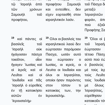
τῷ ᾿Ισραὴλ ἀπὸ
προφήτου Σαμουήλ
τοῦ Πάσχα δ
τῶν χρόνων
και εντεύθεν, δεν
μεταξὺ
Σαμουὴλ τοῦ
είχεν εορτασθή στον
Ἰσραηλιτῶν
προφήτου,
ισραηλιτικόν λαόν.
φοράν, ἀπ
ποὺ ἐζο
Προφήτης Σα
19
19
19
καὶ πάντες οἱ
Ολοι οι βασιλείς του
Ὅλοι οἰ β
βασιλεῖς τοῦ
ισραηλιτικού λαού δεν
τοῦ Ἰσρα
᾿Ισραὴλ οὐκ
εώρτασαν παρόμοιον
ἑώρτασαν
ἠγάγοσαν πάσχα
Πασχα, ωσάν αυτό
τέτοιο Πάσ
τοιοῦτον, οἷον
που εώρτασεν ο
αὐτὸ ποὺ ἑ
ἤγαγεν ᾿Ιωσίας καὶ
Ιωσίας, οι ιερείς, οι
ὁ βασιλεὺς
οἱ ἱερεῖς καὶ οἱ
Λευίτα οι Ιουδαίοι και
μὲ τοὺς ἱερ
Λευῖται καὶ οἱ
όλοι οι Ισραηλίται,
τοὺς Λευΐτ
᾿Ιουδαῖοι καὶ πᾶς
οποίοι ήσαν παρόντες
τοὺς Ἰουδαί
᾿Ισραὴλ ὁ εὑρεθεὶς
στον τόπον τι
μὲ ὅλους
ἐν τῇ κατοικήσει
κατοικίας των, την
Ἰσραηλίτα
αὐτῶν ἐν
Ιερουσαλήμ.
εὐρέθησ
῾Ιερουσαλήμ·
κατοικοῦν τότ