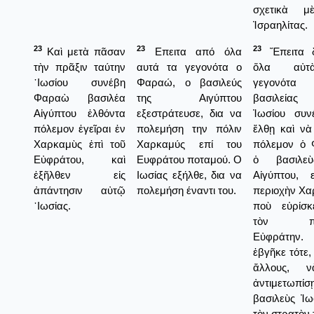
σχετικὰ μ
Ἰσραηλίτας.
23
23
23
Καὶ μετὰ πᾶσαν
Επειτα από όλα
Ἔπειτα 
τὴν πρᾶξιν ταύτην
αυτά τα γεγονότα ο
ὅλα αὐ
᾿Ιωσίου συνέβη
Φαραώ, ο βασιλεύς
γεγονότ
Φαραὼ βασιλέα
της Αιγύπτου
βασιλεία
Αἰγύπτου ἐλθόντα
εξεστράτευσε, δια να
Ἰωσίου συν
πόλεμον ἐγεῖραι ἐν
πολεμήση την πόλιν
ἔλθῃ καὶ νὰ
Χαρκαμὺς ἐπὶ τοῦ
Χαρκαμύς επί του
πόλεμον ὁ 
Εὐφράτου, καὶ
Ευφράτου ποταμού. Ο
ὁ βασιλε
ἐξῆλθεν εἰς
Ιωσίας εξήλθε, δια να
Αἰγύπτου, 
ἀπάντησιν αὐτῷ
πολεμήση έναντι του.
περιοχὴν Χα
᾿Ιωσίας.
ποὺ εὑρίσκ
τὸν πο
Εὐφράτην
ἐβγῆκε τότε,
ἄλλους, 
ἀντιμετωπίσ
βασιλεὺς Ἰω
τὸν στρατὸν 