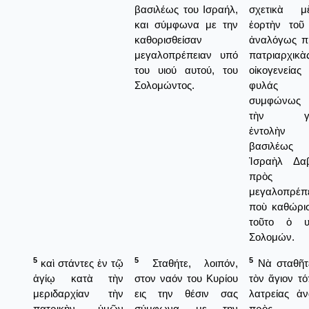
βασιλέως του Ισραήλ,
σχετικὰ 
και σύμφωνα με την
ἑορτὴν τοῦ
καθορισθείσαν
ἀναλόγως π
μεγαλοπρέπειαν υπό
πατριαρχικὰ
του υιού αυτού, του
οἰκογενείας
Σολομώντος.
φυλάς 
συμφώνως
τὴν γρ
ἐντολὴ
βασιλέω
Ἰσραὴλ Δαβ
πρὸς 
μεγαλοπρέπε
ποὺ καθώρι
τοῦτο ὁ υ
Σολομών.
5
5
5
καὶ στάντες ἐν τῷ
Σταθήτε, λοιπόν,
Νὰ σταθῆτε
ἁγίῳ κατὰ τὴν
στον ναόν του Κυρίου
τὸν ἅγιον τ
μεριδαρχίαν τὴν
εις την θέσιν σας
λατρείας ἀ
πατρικὴν ὑμῶν
σύμφωνα με την
πρὸς 