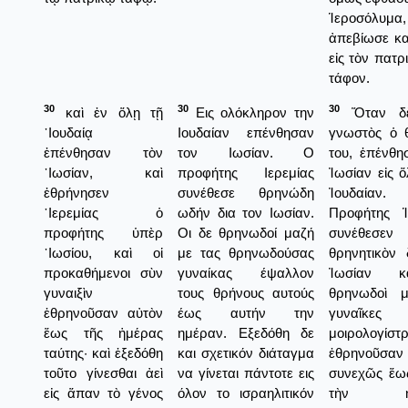
Ἱεροσόλυμα,
ἀπεβίωσε κα
εἰς τὸν πατρ
τάφον.
30
30
30
καὶ ἐν ὅλῃ τῇ
Εις ολόκληρον την
Ὅταν δὲ
᾿Ιουδαίᾳ
Ιουδαίαν επένθησαν
γνωστὸς ὁ 
ἐπένθησαν τὸν
τον Ιωσίαν. Ο
του, ἐπένθη
᾿Ιωσίαν, καὶ
προφήτης Ιερεμίας
Ἰωσίαν εἰς 
ἐθρήνησεν
συνέθεσε θρηνώδη
Ἰουδαίαν
῾Ιερεμίας ὁ
ωδήν δια τον Ιωσίαν.
Προφήτης Ἱ
προφήτης ὑπὲρ
Οι δε θρηνωδοί μαζή
συνέθεσεν
᾿Ιωσίου, καὶ οἱ
με τας θρηνωδούσας
θρηνητικὸν 
προκαθήμενοι σὺν
γυναίκας έψαλλον
Ἰωσίαν κ
γυναιξὶν
τους θρήνους αυτούς
θρηνωδοὶ μ
ἐθρηνοῦσαν αὐτὸν
έως αυτήν την
γυναῖκες
ἕως τῆς ἡμέρας
ημέραν. Εξεδόθη δε
μοιρολογίστ
ταύτης· καὶ ἐξεδόθη
και σχετικόν διάταγμα
ἐθρηνοῦσαν
τοῦτο γίνεσθαι ἀεὶ
να γίνεται πάντοτε εις
συνεχῶς ἕω
εἰς ἅπαν τὸ γένος
όλον το ισραηλιτικόν
τὴν ἡμ