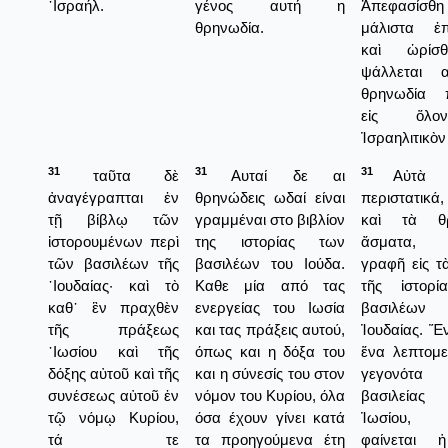
᾿Ισραήλ.
γένος αυτή η
Ἀπεφασίσθη
θρηνωδία.
μάλιστα ἐπ
καὶ ὡρίσ
ψάλλεται 
θρηνωδία π
εἰς ὅλ
Ἰσραηλιτικὸν
31
31
31
ταῦτα δὲ
Αυταί δε αι
Αὐτὰ 
ἀναγέγραπται ἐν
θρηνώδεις ωδαί είναι
περιστατικ
τῇ βίβλῳ τῶν
γραμμέναι στο βιβλίον
καὶ τὰ θ
ἱστορουμένων περὶ
της ιστορίας των
ἄσματα, 
τῶν βασιλέων τῆς
βασιλέων του Ιούδα.
γραφῆ εἰς τ
᾿Ιουδαίας· καὶ τὸ
Καθε μία από τας
τῆς ἱστορί
καθ᾿ ἓν πραχθὲν
ενεργείας του Ιωσία
βασιλέω
τῆς πράξεως
και τας πράξεις αυτού,
Ἰουδαίας. Ἕ
᾿Ιωσίου καὶ τῆς
όπως και η δόξα του
ἕνα λεπτομ
δόξης αὐτοῦ καὶ τῆς
και η σύνεσίς του στον
γεγονότ
συνέσεως αὐτοῦ ἐν
νόμον του Κυρίου, όλα
βασιλεία
τῷ νόμῳ Κυρίου,
όσα έχουν γίνει κατά
Ἰωσίου,
τά τε
τα προηγούμενα έτη
φαίνεται 