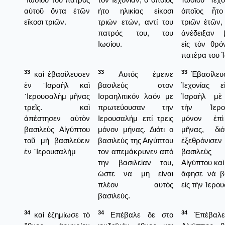
αὐτοῦ ὄντα ἐτῶν
ήτο ηλικίας είκοσι
ὁποῖος ἦτο
εἴκοσι τριῶν.
τριών ετών, αντί του
τριῶν ἐτῶν,
πατρός του, του
ἀνέδειξαν 
Ιωσίου.
εἰς τὸν θρό
πατέρα του Ἰ
33
33
33
καὶ ἐβασίλευσεν
Αυτός έμεινε
Ἐβασίλευ
ἐν ᾿Ισραὴλ καὶ
βασιλεύς στον
Ἰεχονίας ε
῾Ιερουσαλὴμ μῆνας
Ισραηλιτικόν λαόν με
Ἰσραὴλ μὲ
τρεῖς. καὶ
πρωτεύουσαν την
τὴν Ἱερο
ἀπέστησεν αὐτὸν
Ιερουσαλήμ επί τρεις
μόνον ἐπὶ
βασιλεὺς Αἰγύπτου
μόνον μήνας. Διότι ο
μῆνας, διό
τοῦ μὴ βασιλεύειν
βασιλεύς της Αιγύπτου
ἐξεθρόνι
ἐν ῾Ιερουσαλὴμ
τον απεμάκρυνεν από
βασιλεὺ
την βασιλείαν του,
Αἰγύπτου καὶ
ώστε να μη είναι
ἄφησε νὰ β
πλέον αυτός
εἰς τὴν Ἱερο
βασιλεύς.
34
34
34
καὶ ἐζημίωσε τὸ
Επέβαλε δε στο
Ἐπέβαλε