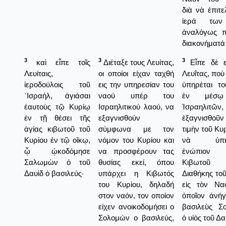
διὰ νὰ ἐπιτ
ἱερά των
ἀναλόγως π
διακονήματά
3
3
3
καὶ εἶπε τοῖς
Διέταξε τους Λευίτας,
Εἶπε δὲ ε
Λευίταις,
οι οποίοι είχαν ταχθή
Λευΐτας, ποὺ
ἱεροδούλοις τοῦ
εις την υπηρεσίαν του
ὑπηρέται το
᾿Ισραήλ, ἁγιάσαι
ναού υπέρ του
ἐν μέσ
ἑαυτοὺς τῷ Κυρίῳ
Ισραηλιτικού λαού, να
Ἰσραηλιτ
ἐν τῇ θέσει τῆς
εξαγνισθούν
ἑξαγνισθοῦ
ἁγίας κιβωτοῦ τοῦ
σύμφωνα με τον
τιμὴν τοῦ Κυρ
Κυρίου ἐν τῷ οἴκῳ,
νόμον του Κυρίου και
νὰ ὑπηρ
ᾧ ᾠκοδόμησε
να προσφέρουν τας
ἐνώπιο
Σαλωμὼν ὁ τοῦ
θυσίας εκεί, όπου
Κιβωτο
Δαυὶδ ὁ βασιλεύς·
υπάρχει η Κιβωτός
Διαθήκης το
του Κυρίου, δηλαδή
εἰς τὸν Να
στον ναόν, τον οποίον
ὁποῖον ἀνήγ
είχεν ανοικοδομήσει ο
βασιλεὺς Σ
Σολομών ο βασιλεύς,
ὁ υἱὸς τοῦ Δα