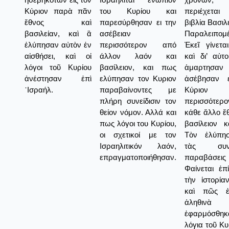
Κύριον παρὰ πᾶν
του Κυρίου και
περιέχεται
ἔθνος καὶ
παρεσύρθησαν ει την
βιβλία Βασιλ
βασιλείαν, καὶ ἃ
ασέβειαν
Παραλειπομ
ἐλύπησαν αὐτὸν ἐν
περισσότερον από
Ἐκεῖ γίνετα
αἰσθήσει, καὶ οἱ
άλλον λαόν και
καὶ δι’ αὐτ
λόγοι τοῦ Κυρίου
βασίλειον, και πως
ἁμαρτησα
ἀνέστησαν ἐπὶ
ελύπησαν τον Κυριον
ἀσέβησαν ε
᾿Ισραήλ.
παραβαίνοντες με
Κύριον
πλήρη συνείδισιν τον
περισσότερ
θείον νόμον. Αλλά και
κάθε ἄλλο ἔ
πως λόγοι του Κυρίου,
βασίλειον 
οι σχετικοί με τον
Τὸν ἐλύπη
Ισραηλιτικόν λαόν,
τὰς συνε
επραγματοποιήθησαν.
παραβάσει
Φαίνεται ἐπ
τὴν ἱστορία
καὶ πῶς ἐ
ἀληθιν
ἐφαρμόσθη
λόγια τοῦ Κυ