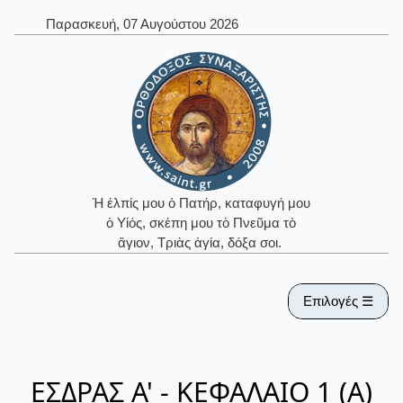
Παρασκευή, 07 Αυγούστου 2026
Ἡ ἐλπίς μου ὁ Πατήρ, καταφυγή μου
ὁ Υἱός, σκέπη μου τὸ Πνεῦμα τὸ
ἅγιον, Τριὰς ἁγία, δόξα σοι.
Επιλογές ☰
ΕΣΔΡΑΣ Α' - ΚΕΦΑΛΑΙΟ 1 (Α)