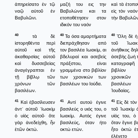
ἀπηρείσατο ἐν τῷ
μαζή του εις την
καὶ τὰ ἐτοπ
ναῷ αὐτοῦ ἐν
Βαβυλώνα και τα
εἰς τὸν ναόν
Βαβυλῶνι.
ετοποθέτησεν στον
τὴν Βαβυλῶ
ιδικόν του ναόν
40
40
40
τὰ δὲ
Τα όσα αμαρτήματα
Ὅλη δὲ ἡ 
ἱστορηθέντα περὶ
διεπράχθησαν από
τοῦ Ἰωακ
αὐτοῦ καὶ τῆς
τον βασιλέα Ιωακίμ, αι
ἀνήθικος δη
ἀκαθαρσίας αὐτοῦ
βδελυραί και ασεβείς
ἀσεβὴς ζωή τ
καὶ δυσσεβείας
πράξστου, είναι
καταγραφῆ 
ἀναγέγραπται ἐν
γραμμένα στο βιβλίον
βιβλίο
τῇ βίβλῳ τῶν
των χρονικών των
χρονικῶ
χρόνων τῶν
βασιλέων του Ιούδα.
βασιλέω
βασιλέων.
Ἰουδαίας.
41
41
41
Καὶ ἐβασίλευσεν
Αντί αυτού έγινε
Εἰς δὲ τὸν
ἀντ᾿ αὐτοῦ ᾿Ιωακὶμ
βασιλεύς ο υιός του, ο
τοῦ Ἰωακὶμ 
ὁ υἱὸς αὐτοῦ· ὅτε
Ιωακίμ. Αυτός έγινε
υἱός του, ὁ
γὰρ ἀνεδείχθη, ἦν
βασιλεύς, όταν ήτο
ὅταν ἔγινε β
ἐτῶν ὀκτώ.
οκτώ ετών.
ἦτο ὀκτὼ ἐ
ἐλέγετο 