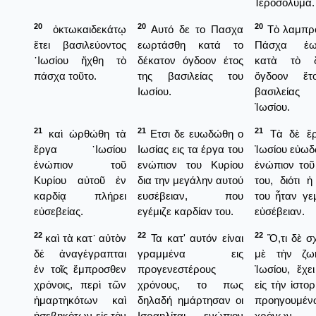
Ἱεροσόλυμα.
20
20
20
ὀκτωκαιδεκάτῳ
Αυτό δε το Πασχα
Τὸ λαμπρ
ἔτει βασιλεύοντος
εωρτάσθη κατά το
Πάσχα ἑω
᾿Ιωσίου ἤχθη τὸ
δέκατον όγδοον έτος
κατὰ τὸ δ
πάσχα τοῦτο.
της βασιλείας του
ὄγδοον ἔτ
Ιωσίου.
βασιλεία
Ἰωσίου.
21
21
21
καὶ ὠρθώθη τὰ
Ετσι δε ευωδώθη ο
Τὰ δὲ ἔρ
ἔργα ᾿Ιωσίου
Ιωσίας εις τα έργα του
Ἰωσίου εὐω
ἐνώπιον τοῦ
ενώπιον του Κυρίου
ἐνώπιον τοῦ
Κυρίου αὐτοῦ ἐν
δια την μεγάλην αυτού
του, διότι 
καρδίᾳ πλήρει
ευσέβειαν, που
του ἦταν γε
εὐσεβείας.
εγέμιζε καρδίαν του.
εὐσέβειαν.
22
22
22
καὶ τὰ κατ᾿ αὐτὸν
Τα κατ' αυτόν είναι
Ὅ,τι δὲ σχ
δέ ἀναγέγραπται
γραμμένα εις
μὲ τὴν ζω
ἐν τοῖς ἔμπροσθεν
προγενεστέρους
Ἰωσίου, ἔχε
χρόνοις, περὶ τῶν
χρόνους, το πως
εἰς τὴν ἱστο
ἡμαρτηκότων καὶ
δηλαδή ημάρτησαν οι
προηγουμέν
ἠσεβηκότων εἰς τὸν
Ισραηλίται ενώπιον
χρόνων