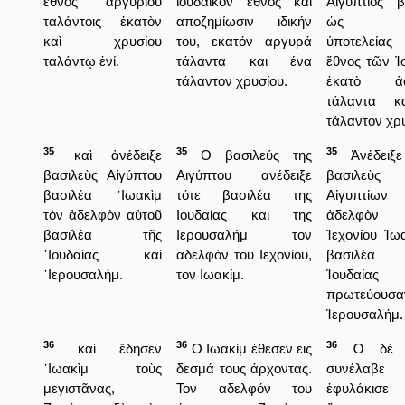
ἔθνος ἀργυρίου
ιουδαϊκόν έθνος και
Αἰγύπτιος β
ταλάντοις ἑκατὸν
αποζημίωσιν ιδικήν
ὡς φό
καὶ χρυσίου
του, εκατόν αργυρά
ὑποτελείας
ταλάντῳ ἑνί.
τάλαντα και ένα
ἔθνος τῶν Ἰ
τάλαντον χρυσίου.
ἑκατὸ ἀσ
τάλαντα κ
τάλαντον χρ
35
35
35
καὶ ἀνέδειξε
Ο βασιλεύς της
Ἀνέδειξ
βασιλεὺς Αἰγύπτου
Αιγύπτου ανέδειξε
βασιλεὺ
βασιλέα ᾿Ιωακὶμ
τότε βασιλέα της
Αἰγυπτίω
τὸν ἀδελφὸν αὐτοῦ
Ιουδαίας και της
ἀδελφὸ
βασιλέα τῆς
Ιερουσαλήμ τον
Ἰεχονίου Ἰω
᾿Ιουδαίας καὶ
αδελφόν του Ιεχονίου,
βασιλέ
῾Ιερουσαλήμ.
τον Ιωακίμ.
Ἰουδαί
πρωτεύουσ
Ἱερουσαλήμ.
36
36
36
καὶ ἔδησεν
Ο Ιωακίμ έθεσεν εις
Ὁ δὲ Ἰ
᾿Ιωακὶμ τοὺς
δεσμά τους άρχοντας.
συνέλαβ
μεγιστᾶνας,
Τον αδελφόν του
ἐφυλάκισ