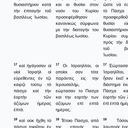
θυσιαστήριον κατὰ
και αι θυσίαι στον
ὥστε νὰ ἐο
τὴν ἐπιταγὴν τοῦ
ναόν του Κυρίου
τὸ Πάσχα 
βασιλέως ᾿Ιωσίου.
προσεφέρθησαν
προσφερθ
κανονικώς σύμφωνα
θυσίαι ε
με την διαταγήν του
θυσιαστήρι
βασιλέως Ιωσίου.
Κυρίου συ
πρὸς τὴν δ
τοῦ βασ
Ἰωσίου.
17
17
17
καὶ ἠγάγοσαν οἱ
Οι Ισραηλίται, οι
Ἑώρτασαν
υἱοὶ ᾿Ισραὴλ οἱ
οποίοι σαν τότε
Ἰσραηλῖτα
εὑρεθέντες ἐν τῷ
παρόντες εις την
ἦσαν ἐκεῖ 
καιρῷ τούτῳ τὸ
Ιερουσαλήμ,
διάστημα ἐκ
πάσχα καὶ τὴν
εώρτασαν το Πασχα
Πάσχα κα
ἑορτὴν τῶν
και την εορτήν των
ἑορτὴν τῶν
ἀζύμων ἡμέρας
αζύμων επί επτά
ἐπὶ ἑπτὰ ἡμέ
ἑπτά.
ημέρας.
18
18
18
καὶ οὐκ ἤχθη τὸ
Τέτοιο Πασχα, από
Τόσο
πάσχα τοιοῦτον ἐν
της εποχής του
λαμπρὸς ἐο