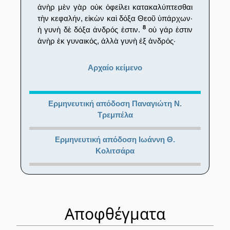
ἀνὴρ μὲν γὰρ οὐκ ὀφείλει κατακαλύπτεσθαι
τὴν κεφαλήν, εἰκὼν καὶ δόξα Θεοῦ ὑπάρχων·
8
ἡ γυνὴ δὲ δόξα ἀνδρός ἐστιν.
οὐ γάρ ἐστιν
ἀνὴρ ἐκ γυναικός, ἀλλὰ γυνὴ ἐξ ἀνδρός·
Αρχαίο κείμενο
Ερμηνευτική απόδοση Παναγιώτη Ν.
Τρεμπέλα
Ερμηνευτική απόδοση Ιωάννη Θ.
Κολιτσάρα
Αποφθέγματα