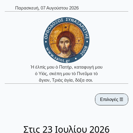
Παρασκευή, 07 Αυγούστου 2026
Ἡ ἐλπίς μου ὁ Πατήρ, καταφυγή μου
ὁ Υἱός, σκέπη μου τὸ Πνεῦμα τὸ
ἅγιον, Τριὰς ἁγία, δόξα σοι.
Επιλογές ☰
Στις 23 Ιουλίου 2026