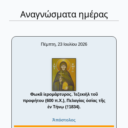
Αναγνώσματα ημέρας
Πέμπτη, 23 Ιουλίου 2026
Φωκᾶ ἱερομάρτυρος. Ἰεζεκιὴλ τοῦ
προφήτου (600 π.Χ.), Πελαγίας ὁσίας τῆς
ἐν Τήνῳ (†1834).
Ἀπόστολος