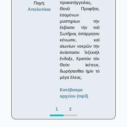
προκατήγγειλας,
Πηγή:
Θεοῦ Προφῆτα,
Απολυτίκια
ἐσομένων
μυστηρίων τὴν
ἔκβασιν τὴν τοῦ
Σωτῆρος ἀπόρρητον
κένωσιν, καὶ
αἰωνίων νεκρῶν τὴν
ἀνάστασιν Ἰεζεκιὴλ
ἔνδοξε, Χριστὸν τὸν
Θεὸν ἱκέτευε,
δωρήσασθαι ἠμὶν τὸ
μέγα ἔλεος.
Κατέβασμα
αρχείου (mp3)
1
2