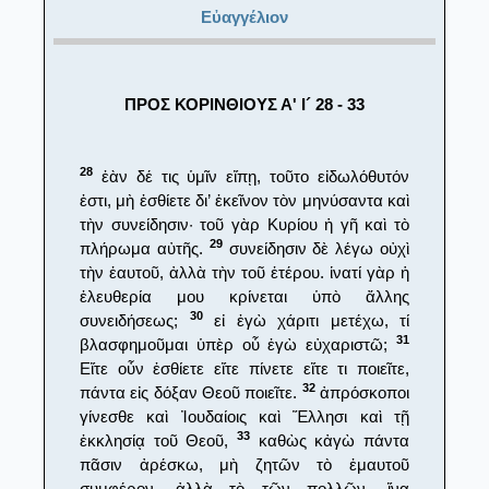
Εὐαγγέλιον
ΠΡΟΣ ΚΟΡΙΝΘΙΟΥΣ Α' Ι´ 28 - 33
28
ἐὰν δέ τις ὑμῖν εἴπῃ, τοῦτο εἰδωλόθυτόν
ἐστι, μὴ ἐσθίετε δι’ ἐκεῖνον τὸν μηνύσαντα καὶ
τὴν συνείδησιν· τοῦ γὰρ Κυρίου ἡ γῆ καὶ τὸ
29
πλήρωμα αὐτῆς.
συνείδησιν δὲ λέγω οὐχὶ
τὴν ἑαυτοῦ, ἀλλὰ τὴν τοῦ ἑτέρου. ἱνατί γὰρ ἡ
ἐλευθερία μου κρίνεται ὑπὸ ἄλλης
30
συνειδήσεως;
εἰ ἐγὼ χάριτι μετέχω, τί
31
βλασφημοῦμαι ὑπὲρ οὗ ἐγὼ εὐχαριστῶ;
Εἴτε οὖν ἐσθίετε εἴτε πίνετε εἴτε τι ποιεῖτε,
32
πάντα εἰς δόξαν Θεοῦ ποιεῖτε.
ἀπρόσκοποι
γίνεσθε καὶ Ἰουδαίοις καὶ Ἕλλησι καὶ τῇ
33
ἐκκλησίᾳ τοῦ Θεοῦ,
καθὼς κἀγὼ πάντα
πᾶσιν ἀρέσκω, μὴ ζητῶν τὸ ἐμαυτοῦ
συμφέρον, ἀλλὰ τὸ τῶν πολλῶν, ἵνα