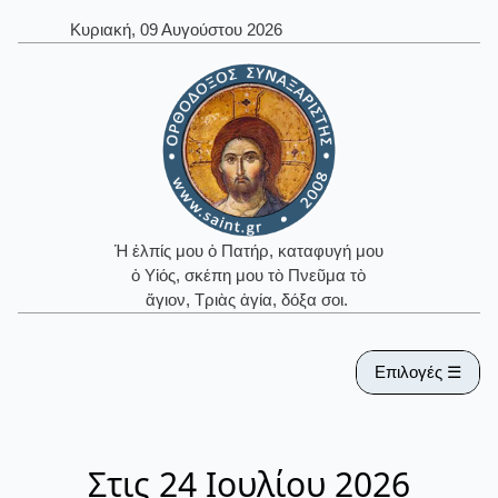
Κυριακή, 09 Αυγούστου 2026
Ἡ ἐλπίς μου ὁ Πατήρ, καταφυγή μου
ὁ Υἱός, σκέπη μου τὸ Πνεῦμα τὸ
ἅγιον, Τριὰς ἁγία, δόξα σοι.
Επιλογές ☰
Στις 24 Ιουλίου 2026