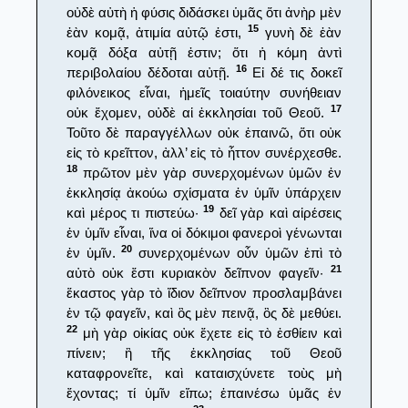
οὐδὲ αὐτὴ ἡ φύσις διδάσκει ὑμᾶς ὅτι ἀνὴρ μὲν
15
ἐὰν κομᾷ, ἀτιμία αὐτῷ ἐστι,
γυνὴ δὲ ἐὰν
κομᾷ δόξα αὐτῇ ἐστιν; ὅτι ἡ κόμη ἀντὶ
16
περιβολαίου δέδοται αὐτῇ.
Εἰ δέ τις δοκεῖ
φιλόνεικος εἶναι, ἡμεῖς τοιαύτην συνήθειαν
17
οὐκ ἔχομεν, οὐδὲ αἱ ἐκκλησίαι τοῦ Θεοῦ.
Τοῦτο δὲ παραγγέλλων οὐκ ἐπαινῶ, ὅτι οὐκ
εἰς τὸ κρεῖττον, ἀλλ’ εἰς τὸ ἧττον συνέρχεσθε.
18
πρῶτον μὲν γὰρ συνερχομένων ὑμῶν ἐν
ἐκκλησίᾳ ἀκούω σχίσματα ἐν ὑμῖν ὑπάρχειν
19
καὶ μέρος τι πιστεύω·
δεῖ γὰρ καὶ αἱρέσεις
ἐν ὑμῖν εἶναι, ἵνα οἱ δόκιμοι φανεροὶ γένωνται
20
ἐν ὑμῖν.
συνερχομένων οὖν ὑμῶν ἐπὶ τὸ
21
αὐτὸ οὐκ ἔστι κυριακὸν δεῖπνον φαγεῖν·
ἕκαστος γὰρ τὸ ἴδιον δεῖπνον προσλαμβάνει
ἐν τῷ φαγεῖν, καὶ ὃς μὲν πεινᾷ, ὃς δὲ μεθύει.
22
μὴ γὰρ οἰκίας οὐκ ἔχετε εἰς τὸ ἐσθίειν καὶ
πίνειν; ἢ τῆς ἐκκλησίας τοῦ Θεοῦ
καταφρονεῖτε, καὶ καταισχύνετε τοὺς μὴ
ἔχοντας; τί ὑμῖν εἴπω; ἐπαινέσω ὑμᾶς ἐν