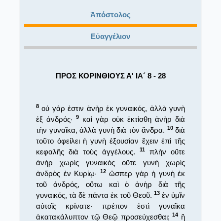
Ἀπόστολος
Εὐαγγέλιον
ΠΡΟΣ ΚΟΡΙΝΘΙΟΥΣ Α' ΙΑ´ 8 - 28
8
οὐ γάρ ἐστιν ἀνὴρ ἐκ γυναικός, ἀλλὰ γυνὴ
9
ἐξ ἀνδρός·
καὶ γὰρ οὐκ ἐκτίσθη ἀνὴρ διὰ
10
τὴν γυναῖκα, ἀλλὰ γυνὴ διὰ τὸν ἄνδρα.
διὰ
τοῦτο ὀφείλει ἡ γυνὴ ἐξουσίαν ἔχειν ἐπὶ τῆς
11
κεφαλῆς διὰ τοὺς ἀγγέλους.
πλὴν οὔτε
ἀνὴρ χωρὶς γυναικὸς οὔτε γυνὴ χωρὶς
12
ἀνδρὸς ἐν Κυρίῳ·
ὥσπερ γὰρ ἡ γυνὴ ἐκ
τοῦ ἀνδρός, οὕτω καὶ ὁ ἀνὴρ διὰ τῆς
13
γυναικός, τὰ δὲ πάντα ἐκ τοῦ Θεοῦ.
ἐν ὑμῖν
αὐτοῖς κρίνατε· πρέπον ἐστὶ γυναῖκα
14
ἀκατακάλυπτον τῷ Θεῷ προσεύχεσθαι;
ἢ