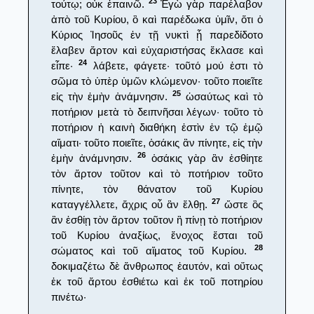
23
τούτῳ; οὐκ ἐπαινῶ.
Ἐγὼ γὰρ παρέλαβον
ἀπὸ τοῦ Κυρίου, ὃ καὶ παρέδωκα ὑμῖν, ὅτι ὁ
Κύριος Ἰησοῦς ἐν τῇ νυκτὶ ᾗ παρεδίδοτο
ἔλαβεν ἄρτον καὶ εὐχαριστήσας ἔκλασε καὶ
24
εἶπε·
λάβετε, φάγετε· τοῦτό μού ἐστι τὸ
σῶμα τὸ ὑπὲρ ὑμῶν κλώμενον· τοῦτο ποιεῖτε
25
εἰς τὴν ἐμὴν ἀνάμνησιν.
ὡσαύτως καὶ τὸ
ποτήριον μετὰ τὸ δειπνῆσαι λέγων· τοῦτο τὸ
ποτήριον ἡ καινὴ διαθήκη ἐστὶν ἐν τῷ ἐμῷ
αἵματι· τοῦτο ποιεῖτε, ὁσάκις ἂν πίνητε, εἰς τὴν
26
ἐμὴν ἀνάμνησιν.
ὁσάκις γὰρ ἂν ἐσθίητε
τὸν ἄρτον τοῦτον καὶ τὸ ποτήριον τοῦτο
πίνητε, τὸν θάνατον τοῦ Κυρίου
27
καταγγέλλετε, ἄχρις οὗ ἂν ἔλθῃ.
ὥστε ὃς
ἂν ἐσθίῃ τὸν ἄρτον τοῦτον ἢ πίνῃ τὸ ποτήριον
τοῦ Κυρίου ἀναξίως, ἔνοχος ἔσται τοῦ
28
σώματος καὶ τοῦ αἵματος τοῦ Κυρίου.
δοκιμαζέτω δὲ ἄνθρωπος ἑαυτόν, καὶ οὕτως
ἐκ τοῦ ἄρτου ἐσθιέτω καὶ ἐκ τοῦ ποτηρίου
πινέτω·