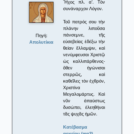
Ἦχος πλ. α’. Τὸν
συνάναρχον Λόγον.
Τοῦ πατρός σου τὴν
πλάνην λιποῦσα
πάνσεμνε, τῆς
Πηγή:
εὐσεβείας ἐδέξω τὴν
Απολυτίκια
θείαν ἔλλαμψιν, καὶ
νενύμφευσαι Χριστῷ
ὡς καλλιπάρθενος-
ὅθεν ἠγώνισαι
στερρῶς, καὶ
καθεῖλες τὸν ἐχθρόν,
Χριστίνα
Μεγαλομάρτυς. Καὶ
νῦν ἀπαύστως
δυσώπει, ἐλεηθήναι
τᾶς ψυχᾶς ἠμῶν.
Κατέβασμα
αρχείου (mp3)