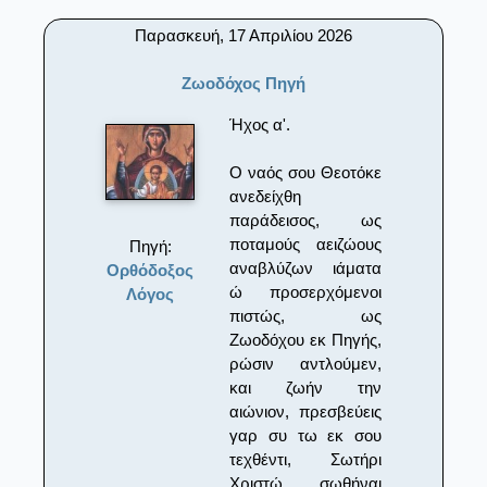
Παρασκευή, 17 Απριλίου 2026
Ζωοδόχος Πηγή
Ήχος α'.
Ο ναός σου Θεοτόκε
ανεδείχθη
παράδεισος, ως
ποταμούς αειζώους
Πηγή:
αναβλύζων ιάματα
Ορθόδοξος
ώ προσερχόμενοι
Λόγος
πιστώς, ως
Ζωοδόχου εκ Πηγής,
ρώσιν αντλούμεν,
και ζωήν την
αιώνιον, πρεσβεύεις
γαρ συ τω εκ σου
τεχθέντι, Σωτήρι
Χριστώ, σωθήναι