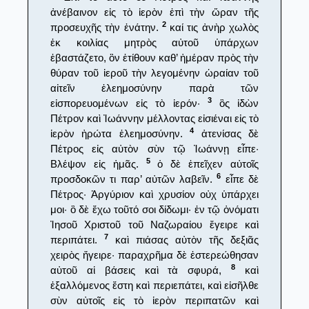
ἀνέβαινον εἰς τὸ ἱερὸν ἐπὶ τὴν ὥραν τῆς
2
προσευχῆς τὴν ἐνάτην.
καί τις ἀνὴρ χωλὸς
ἐκ κοιλίας μητρὸς αὐτοῦ ὑπάρχων
ἐβαστάζετο, ὃν ἐτίθουν καθ’ ἡμέραν πρὸς τὴν
θύραν τοῦ ἱεροῦ τὴν λεγομένην ὡραίαν τοῦ
αἰτεῖν ἐλεημοσύνην παρὰ τῶν
3
εἰσπορευομένων εἰς τὸ ἱερόν·
ὃς ἰδὼν
Πέτρον καὶ Ἰωάννην μέλλοντας εἰσιέναι εἰς τὸ
4
ἱερὸν ἠρώτα ἐλεημοσύνην.
ἀτενίσας δὲ
Πέτρος εἰς αὐτὸν σὺν τῷ Ἰωάννῃ εἶπε·
5
Βλέψον εἰς ἡμᾶς.
ὁ δὲ ἐπεῖχεν αὐτοῖς
6
προσδοκῶν τι παρ’ αὐτῶν λαβεῖν.
εἶπε δὲ
Πέτρος· Ἀργύριον καὶ χρυσίον οὐχ ὑπάρχει
μοι· ὃ δὲ ἔχω τοῦτό σοι δίδωμι· ἐν τῷ ὀνόματι
Ἰησοῦ Χριστοῦ τοῦ Ναζωραίου ἔγειρε καὶ
7
περιπάτει.
καὶ πιάσας αὐτὸν τῆς δεξιᾶς
χειρὸς ἤγειρε· παραχρῆμα δὲ ἐστερεώθησαν
8
αὐτοῦ αἱ βάσεις καὶ τὰ σφυρά,
καὶ
ἐξαλλόμενος ἔστη καὶ περιεπάτει, καὶ εἰσῆλθε
σὺν αὐτοῖς εἰς τὸ ἱερὸν περιπατῶν καὶ