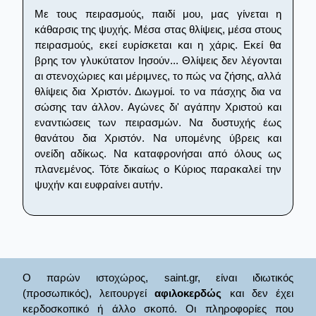
Με τους πειρασμούς, παιδί μου, μας γίνεται η
κάθαρσις της ψυχής. Μέσα στας θλίψεις, μέσα στους
πειρασμούς, εκεί ευρίσκεται και η χάρις. Εκεί θα
βρης τον γλυκύτατον Ιησούν... Θλίψεις δεν λέγονται
αι στενοχώριες και μέριμνες, το πώς να ζήσης, αλλά
θλίψεις δια Χριστόν. Διωγμοί. το να πάσχης δια να
σώσης ταν άλλον. Αγώνες δι' αγάπην Χριστού και
εναντιώσεις των πειρασμών. Να δυστυχής έως
θανάτου δια Χριστόν. Να υπομένης ύβρεις και
ονείδη αδίκως. Να καταφρονήσαι από όλους ως
πλανεμένος. Τότε δικαίως ο Κύριος παρακαλεί την
ψυχήν και ευφραίνει αυτήν.
Ο παρών ιστοχώρος, saint.gr, είναι ιδιωτικός
(προσωπικός), λειτουργεί
αφιλοκερδώς
και δεν έχει
κερδοσκοπικό ή άλλο σκοπό. Οι πληροφορίες που