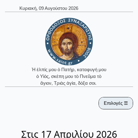
Κυριακή, 09 Αυγούστου 2026
Ἡ ἐλπίς μου ὁ Πατήρ, καταφυγή μου
ὁ Υἱός, σκέπη μου τὸ Πνεῦμα τὸ
ἅγιον, Τριὰς ἁγία, δόξα σοι.
Επιλογές ☰
Στις 17 Απριλίου 2026