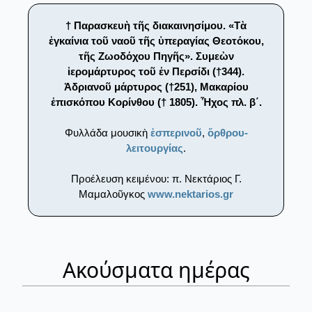
† Παρασκευὴ τῆς διακαινησίμου. «Τὰ
ἐγκαίνια τοῦ ναοῦ τῆς ὑπεραγίας Θεοτόκου,
τῆς Ζωοδόχου Πηγῆς». Συμεὼν
ἱερομάρτυρος τοῦ ἐν Περσίδι (†344).
Ἀδριανοῦ μάρτυρος (†251), Μακαρίου
ἐπισκόπου Κορίνθου († 1805). Ἦχος πλ. β΄.
Φυλλάδα μουσικὴ
ἑσπερινοῦ
,
ὄρθρου-
λειτουργίας
.
Προέλευση κειμένου: π. Νεκτάριος Γ.
Μαμαλοῦγκος
www.nektarios.gr
Ακούσματα ημέρας