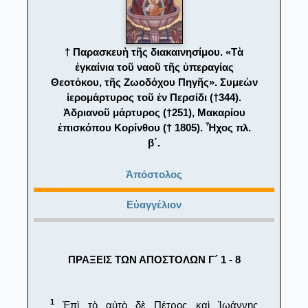
† Παρασκευὴ τῆς διακαινησίμου. «Τὰ
ἐγκαίνια τοῦ ναοῦ τῆς ὑπεραγίας
Θεοτόκου, τῆς Ζωοδόχου Πηγῆς». Συμεὼν
ἱερομάρτυρος τοῦ ἐν Περσίδι (†344).
Ἀδριανοῦ μάρτυρος (†251), Μακαρίου
ἐπισκόπου Κορίνθου († 1805). Ἦχος πλ.
β΄.
Ἀπόστολος
Εὐαγγέλιον
ΠΡΑΞΕΙΣ ΤΩΝ ΑΠΟΣΤΟΛΩΝ Γ´ 1 - 8
1
Ἐπὶ τὸ αὐτὸ δὲ Πέτρος καὶ Ἰωάννης