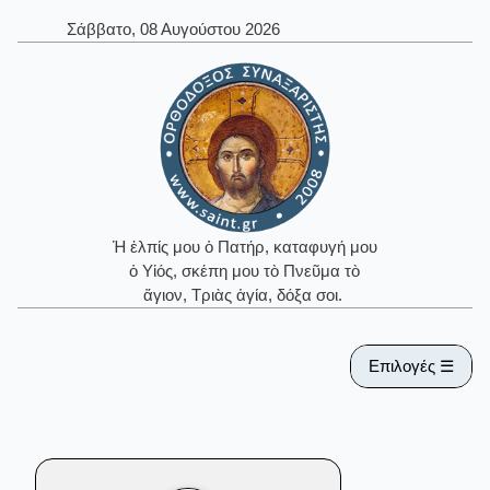
Σάββατο, 08 Αυγούστου 2026
Ἡ ἐλπίς μου ὁ Πατήρ, καταφυγή μου
ὁ Υἱός, σκέπη μου τὸ Πνεῦμα τὸ
ἅγιον, Τριὰς ἁγία, δόξα σοι.
Επιλογές ☰