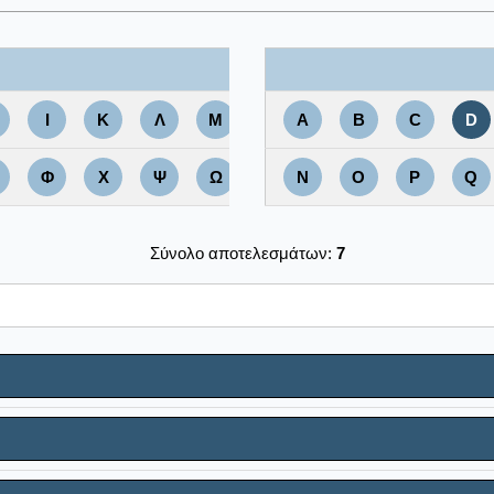
Ι
Κ
Λ
Μ
A
B
C
D
Φ
Χ
Ψ
Ω
N
O
P
Q
Σύνολο αποτελεσμάτων:
7