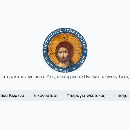
 Πατήρ, καταφυγή μου ὁ Υἱός, σκέπη μου τὸ Πνεῦμα τὸ ἅγιον, Τριὰς 
τικά Κείμενα
Εικονοστάσι
Υπεραγία Θεοτόκος
Πάσχα