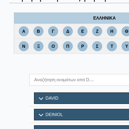
ΕΛΛΗΝΙΚΑ
Α
Β
Γ
Δ
Ε
Ζ
Η
Θ
Ν
Ξ
Ο
Π
Ρ
Σ
Τ
Υ
DAVID
DEINIOL