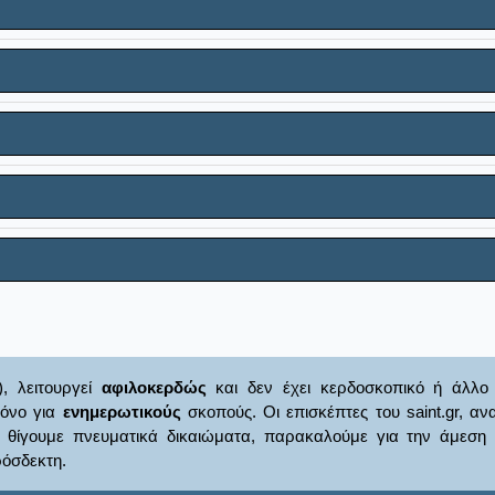
), λειτουργεί
αφιλοκερδώς
και δεν έχει κερδοσκοπικό ή άλλο 
μόνο για
ενημερωτικούς
σκοπούς. Οι επισκέπτες του saint.gr, α
γουμε πνευματικά δικαιώματα, παρακαλούμε για την άμεση ενημ
όσδεκτη.