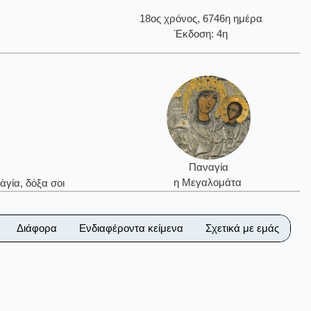
18ος χρόνος, 6746η ημέρα
Έκδοση: 4η
Παναγία
η Μεγαλομάτα
ἁγία, δόξα σοι
Διάφορα
Ενδιαφέροντα κείμενα
Σχετικά με εμάς