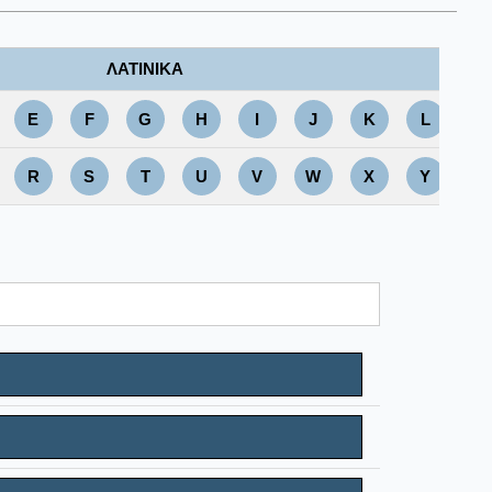
ΛΑΤΙΝΙΚΑ
E
F
G
H
I
J
K
L
M
R
S
T
U
V
W
X
Y
Z