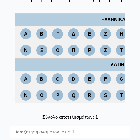
ΕΛΛΗΝΙΚΑ
Α
Β
Γ
Δ
Ε
Ζ
Η
Θ
Ν
Ξ
Ο
Π
Ρ
Σ
Τ
Υ
ΛΑΤΙΝΙΚΑ
A
B
C
D
E
F
G
H
N
O
P
Q
R
S
T
U
Σύνολο αποτελεσμάτων:
1