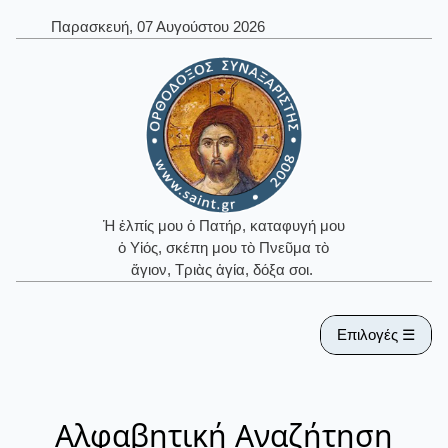
Παρασκευή, 07 Αυγούστου 2026
Ἡ ἐλπίς μου ὁ Πατήρ, καταφυγή μου
ὁ Υἱός, σκέπη μου τὸ Πνεῦμα τὸ
ἅγιον, Τριὰς ἁγία, δόξα σοι.
Επιλογές ☰
Αλφαβητική Αναζήτηση