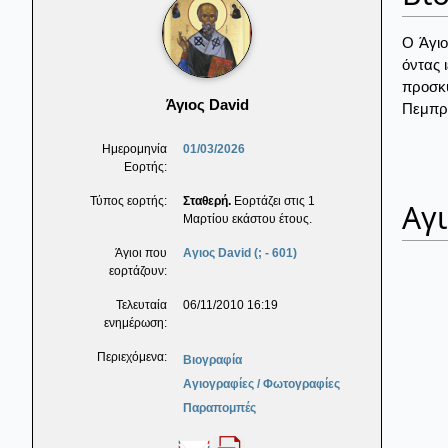
Ο Άγιο
όντας 
προσκυ
Άγιος David
Πεμπρο
Ημερομηνία
01/03/2026
Εορτής:
Τύπος εορτής:
Σταθερή.
Εορτάζει στις 1
Αγ
Μαρτίου εκάστου έτους.
Άγιοι που
Αγιος David (; - 601)
εορτάζουν:
Τελευταία
06/11/2010 16:19
ενημέρωση:
Περιεχόμενα:
Βιογραφία
Αγιογραφίες / Φωτογραφίες
Παραπομπές