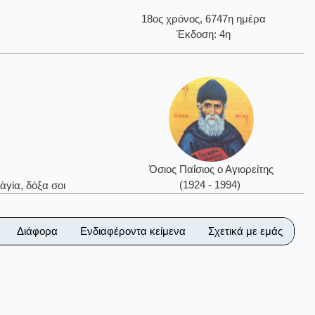
18ος χρόνος, 6747η ημέρα
Έκδοση: 4η
Όσιος Παΐσιος ο Αγιορείτης
(1924 - 1994)
ἁγία, δόξα σοι
Διάφορα
Ενδιαφέροντα κείμενα
Σχετικά με εμάς