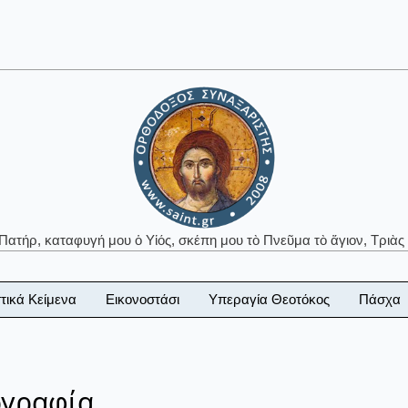
 Πατήρ, καταφυγή μου ὁ Υἱός, σκέπη μου τὸ Πνεῦμα τὸ ἅγιον, Τριὰς 
τικά Κείμενα
Εικονοστάσι
Υπεραγία Θεοτόκος
Πάσχα
ογραφία