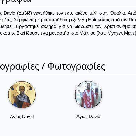
ς David (Δαβίδ) γεννήθηκε τον έκτο αιώνα μ.Χ. στην Ουαλία. Α
ιερέας. Σύμφωνα με μια παράδοση εξελέγη Επίσκοπος από τον Πατρι
νήσει. Εργάστηκε σκληρά για να διαδώσει τον Χριστιανισμό στ
κσάιρ. Εκεί ίδρυσε ένα μοναστήρι στο Μάινιου (λατ. Mynyw, Μενέβια
ιογραφίες / Φωτογραφίες
Άγιος David
Άγιος David