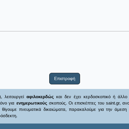
Επιστροφή
), λειτουργεί
αφιλοκερδώς
και δεν έχει κερδοσκοπικό ή άλλο 
μόνο για
ενημερωτικούς
σκοπούς. Οι επισκέπτες του saint.gr, α
γουμε πνευματικά δικαιώματα, παρακαλούμε για την άμεση ενημ
όσδεκτη.