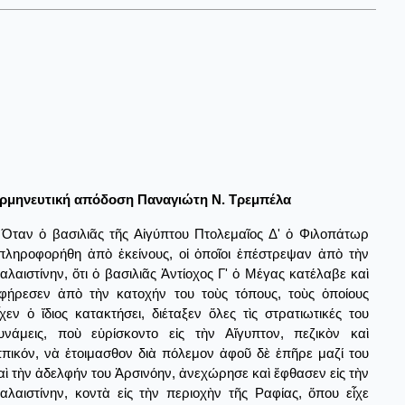
ρμηνευτική απόδοση Παναγιώτη Ν. Τρεμπέλα
Όταν ὁ βασιλιᾶς τῆς Αἰγύπτου Πτολεμαῖος Δ' ὁ Φιλοπάτωρ
πληροφορήθη ἀπὸ ἐκείνους, οἱ ὁποῖοι ἐπέστρεψαν ἀπὸ τὴν
αλαιστίνην, ὅτι ὁ βασιλιᾶς Ἀντίοχος Γ' ὁ Μέγας κατέλαβε καὶ
φῄρεσεν ἀπὸ τὴν κατοχήν του τοὺς τόπους, τοὺς ὁποίους
ἶχεν ὁ ἴδιος κατακτήσει, διέταξεν ὅλες τὶς στρατιωτικές του
υνάμεις, ποὺ εὑρίσκοντο εἰς τὴν Αἴγυπτον, πεζικὸν καὶ
ππικόν, νὰ ἐτοιμασθον διὰ πόλεμον ἀφοῦ δὲ ἐπῆρε μαζί του
αὶ τὴν ἀδελφήν του Ἀρσινόην, ἀνεχώρησε καὶ ἔφθασεν εἰς τὴν
αλαιστίνην, κοντὰ εἰς τὴν περιοχὴν τῆς Ραφίας, ὅπου εἶχε