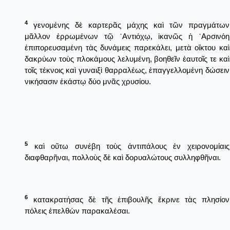
4
γενομένης δὲ καρτερᾶς μάχης καὶ τῶν πραγμάτων
μᾶλλον ἐρρωμένων τῷ ᾿Αντιόχῳ, ἱκανῶς ἡ ᾿Αρσινόη
ἐπιπορευσαμένη τὰς δυνάμεις παρεκάλει, μετὰ οἴκτου καὶ
δακρύων τοὺς πλοκάμους λελυμένη, βοηθεῖν ἑαυτοῖς τε καὶ
τοῖς τέκνοις καὶ γυναιξὶ θαρραλέως, ἐπαγγελλομένη δώσειν
νικήσασιν ἑκάστῳ δύο μνᾶς χρυσίου.
5
καὶ οὕτω συνέβη τοὺς ἀντιπάλους ἐν χειρονομίαις
διαφθαρῆναι, πολλοὺς δὲ καὶ δορυαλώτους συλληφθῆναι.
6
κατακρατήσας δὲ τῆς ἐπιβουλῆς ἔκρινε τὰς πλησίον
πόλεις ἐπελθὼν παρακαλέσαι.