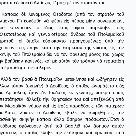
τρατοπεδεύσει ὁ Ἀντίοχος Γ' μαζὶ μὲ τὸν στρατόν του.
Κάποιος δὲ λεγόμενος Θεόδοτος (ἀπὸ τὸν στρατὸν τοῦ
ντιόχου Γ') ἐσκέφθη νὰ φέρῃ εἰς πέρας μίαν συνωμοσίαν,
οὺ ἐπενόησεν ὁ ἴδιος· ἔτσι, ἀφοῦ παρέλαβε τοὺς
κλεκτοτέρους καὶ γενναιοτέρους ἄνδρες τοῦ Πτολεμαϊκοῦ
τρατοῦ, οἱ ὁποῖοι εὑρίσκοντο προηγουμένως ὑπὸ τὴν
ξουσίαν του, ἐπῆγε κατὰ τὴν διάρκειαν τῆς νύκτας εἰς τὴν
κηνὴν τοῦ Πτολεμαίου διὰ νὰ τὸν φονεύσῃ μόνος του, χωρὶς
ὴν βοήθειαν κανενός, καὶ μὲ αὐτὸν τὸν τρόπον νὰ τερματίσῃ
νὰ ἐμποδίσῃ) τὸν πόλεμον.
Ἀλλὰ τὸν βασιλιᾶ Πτολεμαῖον μετεκίνησε καὶ ὠδήγησεν εἰς
λλον τόπον (σκηνήν) ὁ Δοσίθεος, ὁ ὁποῖος ὠνομάζετο υἱὸς
οῦ Δριμύλου, ἦταν δὲ Ἰουδαῖος ἐκ γενετῆς, ὕστερα ὅμως
πεστάτησεν, ἄλλαξε τὴν θρησκείαν του καὶ ἀπεξενώθη ἀπὸ
ὸν Μωσαϊκὸν νόμον καὶ τὶς ἱερὲς παραδόσεις τῶν πατέρων
ου.Αὐτὸς λοιπὸν ὁ Δοσίθεος ἔβαλε νὰ κοιμηθῇ εἰς τὴν
ασιλικὴν σκηνὴν κάποιο ἄλλο ἄσημον πρόσωπον.Ἔτσι ὁ
εόδοτος ἐφόνευσεν ἀντὶ τοῦ βασιλιᾶ τὸν ἄσημον αὐτὸν
ἰγύπτιον, ὁ ὁποῖος ἔλαβε τὴν ἐκδίκησιν καὶ τιμωρίαν, ποὺ