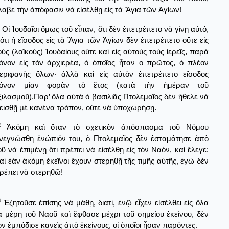
λαβε τὴν ἀπόφασιν νὰ εἰσέλθῃ εἰς τὰ Ἅγια τῶν Ἁγίων!
Οἱ Ἰουδαῖοι ὅμως τοῦ εἶπαν, ὅτι δὲν ἐπετρέπετο νὰ γίνῃ αὐτό,
ιότι ἡ εἴσοδος εἰς τὰ Ἅγια τῶν Ἁγίων δὲν ἐπετρέπετο οὔτε εἰς
ούς (λαϊκούς) Ἰουδαίους οὔτε καὶ εἰς αὐτοὺς τοὺς ἱερεῖς, παρὰ
όνον εἰς τὸν ἀρχιερέα, ὁ ὁποῖος ἦταν ο πρῶτος, ὁ πλέον
εριφανὴς ὅλων· ἀλλὰ καὶ εἰς αὐτὸν ἐπετρέπετο εἴσοδος
όνον μίαν φορὰν τὸ ἔτος (κατὰ τὴν ἡμέραν τοῦ
ξιλασμοῦ).Παρ’ ὅλα αὐτὰ ὁ βασιλιᾶς Πτολεμαῖος δὲν ἤθελε νὰ
εισθῇ μὲ κανένα τρόπον, οὔτε νὰ ὑποχωρήσῃ.
2
Ἀκόμη καὶ ὅταν τὸ σχετικὸν ἀπόσπασμα τοῦ Νόμου
νεγνώσθη ἐνώπιόν του, ὁ Πτολεμαῖος δὲν ἐσταμάτησε ἀπὸ
οῦ νὰ ἐπιμένῃ ὅτι πρέπει νὰ εἰσέλθῃ εἰς τὸν Ναόν, καὶ ἔλεγε:
αὶ ἐὰν ἀκόμη ἐκεῖνοι ἔχουν στερηθῇ τῆς τιμῆς αὐτῆς, ἐγὼ δὲν
ρέπει νὰ στερηθῶ!
3
Ἐζητοῦσε ἐπίσης νὰ μάθῃ, διατί, ἐνῷ εἶχεν εἰσέλθει εἰς ὅλα
ὰ μέρη τοῦ Ναοῦ καὶ ἔφθασε μέχρι τοῦ σημείου ἐκείνου, δὲν
ὸν ἐμπόδισε κανεὶς ἀπὸ ἐκείνους, οἱ ὁποῖοι ἦσαν παρόντες.