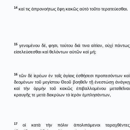
14
καί τις ἀπρονοήτως ἔφη κακῶς αὐτὸ τοῦτο τερατεύεσθαι.
15
γενομένου δέ, φησι, τούτου διά τινα αἰτίαν, οὐχὶ πάντως
εἰσελεύσεσθαι καὶ θελόντων αὐτῶν καὶ μή;
16
τῶν δὲ ἱερέων ἐν ταῖς ἁγίαις ἐσθήσεσι προπεσόντων καὶ
δεομένων τοῦ μεγίστου Θεοῦ βοηθεῖν τῇ ἐνεστώσῃ ἀνάγκῃ
καὶ τὴν ὁρμὴν τοῦ κακῶς ἐπιβαλλομένου μεταθεῖναι
κραυγῆς τε μετὰ δακρύων τὸ ἱερὸν ἐμπλησάντων,
17
οἱ κατὰ τὴν πόλιν ἀπολιπόμενοι ταραχθέντες