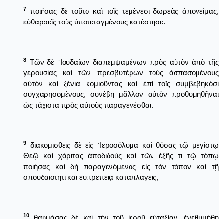
7
ποιήσας δὲ τοῦτο καὶ τοῖς τεμένεσι δωρεὰς ἀπονείμας,
εὐθαρσεῖς τοὺς ὑποτεταγμένους κατέστησε.
8
Τῶν δὲ ᾿Ιουδαίων διαπεμψαμένων πρὸς αὐτὸν ἀπὸ τῆς
γερουσίας καὶ τῶν πρεσβυτέρων τοὺς ἀσπασομένους
αὐτὸν καὶ ξένια κομιοῦντας καὶ ἐπὶ τοῖς συμβεβηκόσι
συγχαρησομένους, συνέβη μᾶλλον αὐτὸν προθυμηθῆναι
ὡς τάχιστα πρὸς αὐτοὺς παραγενέσθαι.
9
διακομισθεὶς δὲ εἰς ῾Ιεροσόλυμα καὶ θύσας τῷ μεγίστῳ
Θεῷ καὶ χάριτας ἀποδιδοὺς καὶ τῶν ἑξῆς τι τῷ τόπῳ
ποιήσας καὶ δὴ παραγενόμενος εἰς τὸν τόπον καὶ τῇ
σπουδαιότητι καὶ εὐπρεπείᾳ καταπλαγείς,
10
θαυμάσας δὲ καὶ τὴν τοῦ ἱεροῦ εὐταξίαν, ἐνεθυμήθη