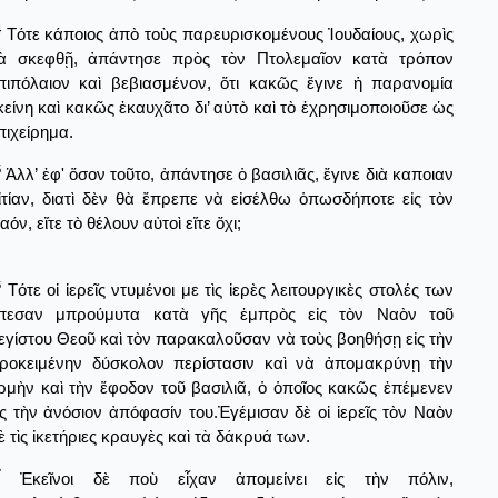
4
Τότε κάποιος ἀπὸ τοὺς παρευρισκομένους Ἰουδαίους, χωρὶς
ὰ σκεφθῇ, ἀπάντησε πρὸς τὸν Πτολεμαῖον κατὰ τρόπον
πιπόλαιον καὶ βεβιασμένον, ὅτι κακῶς ἔγινε ἡ παρανομία
κείνη καὶ κακῶς ἐκαυχᾶτο δι’ αὐτὸ καὶ τὸ ἐχρησιμοποιοῦσε ὡς
πιχείρημα.
5
Ἀλλ’ ἐφ' ὅσον τοῦτο, ἀπάντησε ὁ βασιλιᾶς, ἔγινε διὰ καποιαν
ἰτίαν, διατὶ δὲν θὰ ἔπρεπε νὰ εἰσέλθω ὁπωσδήποτε εἰς τὸν
αόν, εἴτε τὸ θέλουν αὐτοὶ εἴτε ὄχι;
6
Τότε οἱ ἱερεῖς ντυμένοι με τὶς ἱερὲς λειτουργικὲς στολές των
πεσαν μπρούμυτα κατὰ γῆς ἐμπρὸς εἰς τὸν Ναὸν τοῦ
εγίστου Θεοῦ καὶ τὸν παρακαλοῦσαν νὰ τοὺς βοηθήσῃ εἰς τὴν
ροκειμένην δύσκολον περίστασιν καὶ νὰ ἀπομακρύνῃ τὴν
ρμὴν καὶ τὴν ἕφοδον τοῦ βασιλιᾶ, ὁ ὁποῖος κακῶς ἐπέμενεν
ἰς τὴν ἀνόσιον ἀπόφασίν του.Ἐγέμισαν δὲ οἱ ἱερεῖς τὸν Ναὸν
ὲ τὶς ἰκετήριες κραυγὲς καὶ τὰ δάκρυά των.
7
Ἐκεῖνοι δὲ ποὺ εἶχαν ἀπομείνει εἰς τὴν πόλιν,