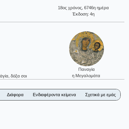
18ος χρόνος, 6746η ημέρα
Έκδοση: 4η
Παναγία
η Μεγαλομάτα
ἁγία, δόξα σοι
Διάφορα
Ενδιαφέροντα κείμενα
Σχετικά με εμάς