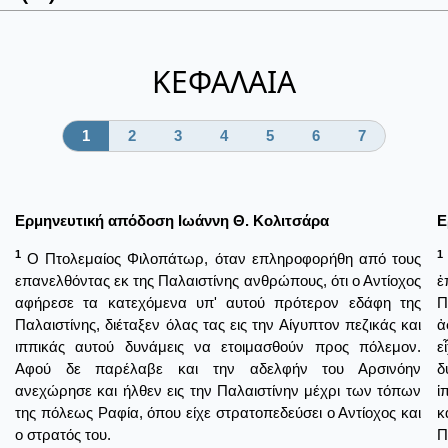
ΚΕΦΑΛΑΙΑ
1
2
3
4
5
6
7
Ερμηνευτική απόδοση Ιωάννη Θ. Κολιτσάρα
Ε
1
1
Ο Πτολεμαίος Φιλοπάτωρ, όταν επληροφορήθη από τους
επανελθόντας εκ της Παλαιστίνης ανθρώπους, ότι ο Αντίοχος
ἐ
αφήρεσε τα κατεχόμενα υπ' αυτού πρότερον εδάφη της
Π
Παλαιστίνης, διέταξεν όλας τας εις την Αίγυπτον πεζικάς και
ἀ
ιππικάς αυτού δυνάμεις να ετοιμασθούν προς πόλεμον.
ε
Αφού δε παρέλαβε και την αδελφήν του Αρσινόην
δ
ανεχώρησε και ήλθεν εις την Παλαιστίνην μέχρι των τόπων
ἱ
της πόλεως Ραφία, όπου είχε στρατοπεδεύσει ο Αντίοχος και
κ
ο στρατός του.
Π