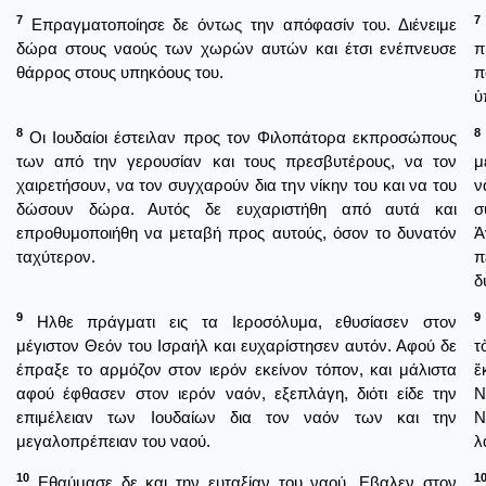
7
7
Επραγματοποίησε δε όντως την απόφασίν του. Διένειμε
δώρα στους ναούς των χωρών αυτών και έτσι ενέπνευσε
π
θάρρος στους υπηκόους του.
π
ὑ
8
8
Οι Ιουδαίοι έστειλαν προς τον Φιλοπάτορα εκπροσώπους
των από την γερουσίαν και τους πρεσβυτέρους, να τον
μ
χαιρετήσουν, να τον συγχαρούν δια την νίκην του και να του
ν
δώσουν δώρα. Αυτός δε ευχαριστήθη από αυτά και
σ
επροθυμοποιήθη να μεταβή προς αυτούς, όσον το δυνατόν
Ἀ
ταχύτερον.
π
δ
9
9
Ηλθε πράγματι εις τα Ιεροσόλυμα, εθυσίασεν στον
μέγιστον Θεόν του Ισραήλ και ευχαρίστησεν αυτόν. Αφού δε
τ
έπραξε το αρμόζον στον ιερόν εκείνον τόπον, και μάλιστα
ἔ
αφού έφθασεν στον ιερόν ναόν, εξεπλάγη, διότι είδε την
Ν
επιμέλειαν των Ιουδαίων δια τον ναόν των και την
Ν
μεγαλοπρέπειαν του ναού.
λ
10
1
Εθαύμασε δε και την ευταξίαν του ναού. Εβαλεν στον