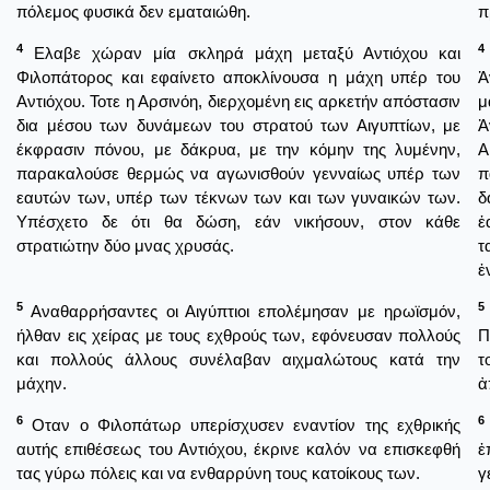
πόλεμος φυσικά δεν εματαιώθη.
π
4
4
Ελαβε χώραν μία σκληρά μάχη μεταξύ Αντιόχου και
Φιλοπάτορος και εφαίνετο αποκλίνουσα η μάχη υπέρ του
Ἀ
Αντιόχου. Τοτε η Αρσινόη, διερχομένη εις αρκετήν απόστασιν
μ
δια μέσου των δυνάμεων του στρατού των Αιγυπτίων, με
Ἀ
έκφρασιν πόνου, με δάκρυα, με την κόμην της λυμένην,
Α
παρακαλούσε θερμώς να αγωνισθούν γενναίως υπέρ των
π
εαυτών των, υπέρ των τέκνων των και των γυναικών των.
δ
Υπέσχετο δε ότι θα δώση, εάν νικήσουν, στον κάθε
ἑ
στρατιώτην δύο μνας χρυσάς.
τ
ἐ
5
5
Αναθαρρήσαντες οι Αιγύπτιοι επολέμησαν με ηρωϊσμόν,
ήλθαν εις χείρας με τους εχθρούς των, εφόνευσαν πολλούς
Π
και πολλούς άλλους συνέλαβαν αιχμαλώτους κατά την
τ
μάχην.
ἀ
6
6
Οταν ο Φιλοπάτωρ υπερίσχυσεν εναντίον της εχθρικής
αυτής επιθέσεως του Αντιόχου, έκρινε καλόν να επισκεφθή
ἐ
τας γύρω πόλεις και να ενθαρρύνη τους κατοίκους των.
γ