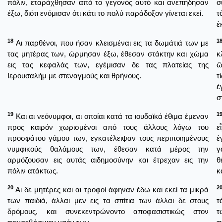
πόλιν, εταράχθησαν από το γεγονός αυτό και ανεπήδησαν
σ
έξω, διότι ενόμισαν ότι κάτι το πολύ παράδοξον γίνεται εκεί.
τ
ἐ
18
1
Αι παρθένοι, που ήσαν κλεισμέναι εις τα δωμάτιά των με
τας μητέρας των, ώρμησαν έξω, έθεσαν στάκτην και χώμα
κ
εις τας κεφαλάς των, εγέμισαν δε τας πλατείας της
ὥ
Ιερουσαλήμ με στεναγμούς και θρήνους.
τ
ἐ
σ
19
1
Και αι νεόνυμφοι, αι οποίαι κατά τα ιουδαϊκά έθιμα έμεναν
προς καιρόν χωρισμένοι από τους άλλους λόγω του
ε
προσφάτου γάμου των, εγκατέλειψαν τους περιποιημένους
ἐ
νυμφικούς θαλάμους των, έθεσαν κατά μέρος την
γ
αρμόζουσαν εις αυτάς αιδημοσύνην και έτρεχαν εις την
θ
πόλιν ατάκτως.
κ
20
2
Αι δε μητέρες και αι τροφοί άφηναν έδω και εκεί τα μικρά
των παιδιά, άλλαι μεν εις τα σπίτια των άλλαι δε στους
τ
δρόμους, και συνεκεντρώνοντο αποφασιστικώς στον
τ