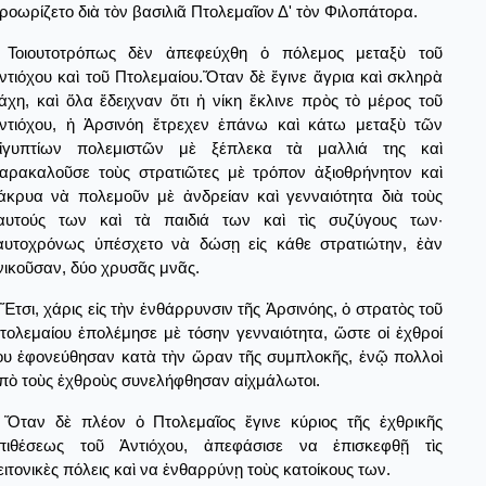
ροωρίζετο διὰ τὸν βασιλιᾶ Πτολεμαῖον Δ' τὸν Φιλοπάτορα.
Τοιουτοτρόπως δὲν ἀπεφεύχθη ὁ πόλεμος μεταξὺ τοῦ
ντιόχου καὶ τοῦ Πτολεμαίου.Ὅταν δὲ ἔγινε ἄγρια καὶ σκληρὰ
άχη, καὶ ὅλα ἔδειχναν ὅτι ἡ νίκη ἔκλινε πρὸς τὸ μέρος τοῦ
ντιόχου, ἡ Ἀρσινόη ἔτρεχεν ἐπάνω καὶ κάτω μεταξὺ τῶν
ἰγυπτίων πολεμιστῶν μὲ ξέπλεκα τὰ μαλλιά της καὶ
αρακαλοῦσε τοὺς στρατιῶτες μὲ τρόπον ἀξιοθρήνητον καὶ
άκρυα νὰ πολεμοῦν μὲ ἀνδρείαν καὶ γενναιότητα διὰ τοὺς
αυτούς των καὶ τὰ παιδιά των καὶ τὶς συζύγους των·
αυτοχρόνως ὑπέσχετο νὰ δώσῃ εἰς κάθε στρατιώτην, ἐὰν
νικοῦσαν, δύο χρυσᾶς μνᾶς.
Ἔτσι, χάρις εἰς τὴν ἐνθάρρυνσιν τῆς Ἀρσινόης, ὁ στρατὸς τοῦ
τολεμαίου ἐπολέμησε μὲ τόσην γενναιότητα, ὥστε οἰ ἐχθροί
ου ἐφονεύθησαν κατὰ τὴν ὥραν τῆς συμπλοκῆς, ἐνῷ πολλοὶ
πὸ τοὺς ἐχθροὺς συνελήφθησαν αἰχμάλωτοι.
Ὅταν δὲ πλέον ὁ Πτολεμαῖος ἔγινε κύριος τῆς ἐχθρικῆς
πιθέσεως τοῦ Ἀντιόχου, ἀπεφάσισε να ἐπισκεφθῇ τὶς
ειτονικὲς πόλεις καὶ να ἐνθαρρύνῃ τοὺς κατοίκους των.