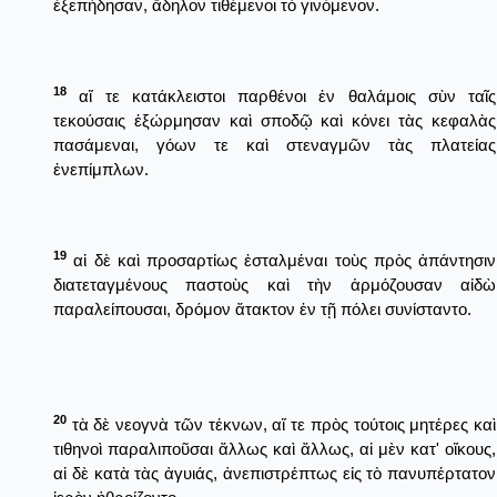
ἐξεπήδησαν, ἄδηλον τιθέμενοι τὸ γινόμενον.
18
αἵ τε κατάκλειστοι παρθένοι ἐν θαλάμοις σὺν ταῖς
τεκούσαις ἐξώρμησαν καὶ σποδῷ καὶ κόνει τὰς κεφαλὰς
πασάμεναι, γόων τε καὶ στεναγμῶν τὰς πλατείας
ἐνεπίμπλων.
19
αἱ δὲ καὶ προσαρτίως ἐσταλμέναι τοὺς πρὸς ἀπάντησιν
διατεταγμένους παστοὺς καὶ τὴν ἁρμόζουσαν αἰδὼ
παραλείπουσαι, δρόμον ἄτακτον ἐν τῇ πόλει συνίσταντο.
20
τὰ δὲ νεογνὰ τῶν τέκνων, αἵ τε πρὸς τούτοις μητέρες καὶ
τιθηνοὶ παραλιποῦσαι ἄλλως καὶ ἄλλως, αἱ μὲν κατ' οἴκους,
αἱ δὲ κατὰ τὰς ἀγυιάς, ἀνεπιστρέπτως εἰς τὸ πανυπέρτατον