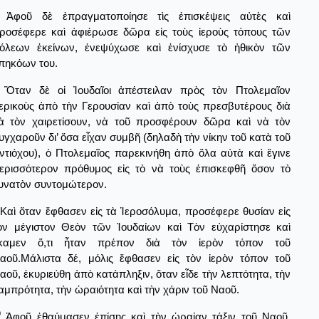
Ἀφοῦ δὲ ἐπραγματοποίησε τὶς ἐπισκέψεις αὐτὲς καὶ
ροσέφερε καὶ ἀφιέρωσε δῶρα εἰς τοὺς ἱεροὺς τόπους τῶν
όλεων ἐκείνων, ἐνεψύχωσε καὶ ἐνίσχυσε τὸ ἠθικὸν τῶν
πηκόων του.
Ὅταν δὲ οἱ Ἰουδαῖοι ἀπέστειλαν πρὸς τὸν Πτολεμαῖον
ερικοὺς ἀπὸ τὴν Γερουσίαν καὶ ἀπὸ τοὺς πρεσβυτέρους διὰ
ὰ τὸν χαιρετίσουν, νὰ τοῦ προσφέρουν δῶρα καὶ νὰ τὸν
υγχαροῦν δι’ ὅσα εἶχαν συμβῆ (δηλαδὴ τὴν νίκην τοῦ κατὰ τοῦ
ντιόχου), ὁ Πτολεμαῖος παρεκινήθη ἀπὸ ὅλα αὐτὰ καὶ ἔγινε
ερισσότερον πρόθυμος εἰς τὸ νὰ τοὺς ἐπισκεφθῆ ὅσον τὸ
υνατὸν συντομώτερον.
Καὶ ὅταν ἔφθασεν εἰς τὰ Ἱεροσόλυμα, προσέφερε θυσίαν εἰς
ὸν μέγιστον Θεὸν τῶν Ἰουδαίων καὶ Τὸν εὐχαρίστησε καὶ
καμεν ὅ,τι ἦταν πρέπον διὰ τὸν ἱερὸν τόπον τοῦ
αοῦ.Μάλιστα δέ, μόλις ἔφθασεν εἰς τὸν ἱερὸν τόπον τοῦ
αοῦ, ἐκυριεύθη ἀπὸ κατάπληξιν, ὅταν εἶδε τὴν λεπτότητα, τὴν
αμπρότητα, τὴν ὡραιότητα καὶ τὴν χάριν τοῦ Ναοῦ.
0
Ἀφοῦ ἐθαύμασεν ἐπίσης καὶ τὴν ὡραίαν τάξιν τοῦ Ναοῦ,