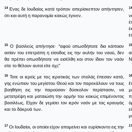
14
1
Ενας δε Ιουδαίος κατά τρόπον απερίσκεπτον απήντησεν,
ότι και αυτή η παρανομία κακώς έγινεν.
ν
ἐ
ἐ
ἐ
15
1
Ο βασιλεύς απήντησε· “αφού οπωσδήποτε δια κάποιον
αιτίαν του επετράπη η είσοδος εις την αυλήν του ναού, δεν
α
θα πρέπει οπωσδήποτε να εισέλθη και στον ίδιον τον ναόν
Ν
είτε το θέλουν αυτοί είτε όχι;”
16
1
Τοτε οι ιερείς με τας ιερατικάς των στολάς έπεσαν κατά,
γης ενώπιον του μεγίστου Θεού και τον παρεκάλουν να τους
ἔ
βοηθήση εις την παρούσαν δύσκολον περίστασιν, να
μ
μετατρέψη και ματαιώση την ορμήν του κακώς επιμένοντος
π
βασιλέως. Είχαν δε γεμίσει τον ιερόν ναόν με τας κραυγάς
ὁ
και τα δάκρυά των.
ε
μ
17
1
Οι Ιουδαίοι, οι οποίοι είχον απομείνει και ευρίσκοντο εις την