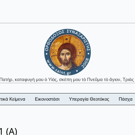
 Πατήρ, καταφυγή μου ὁ Υἱός, σκέπη μου τὸ Πνεῦμα τὸ ἅγιον, Τριὰς 
τικά Κείμενα
Εικονοστάσι
Υπεραγία Θεοτόκος
Πάσχα
 (Α)