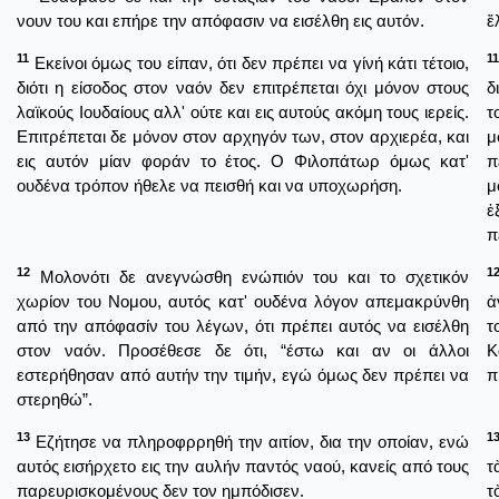
νουν του και επήρε την απόφασιν να εισέλθη εις αυτόν.
ἔ
11
11
Εκείνοι όμως του είπαν, ότι δεν πρέπει να γίνή κάτι τέτοιο,
διότι η είσοδος στον ναόν δεν επιτρέπεται όχι μόνον στους
δ
λαϊκούς Ιουδαίους αλλ' ούτε και εις αυτούς ακόμη τους ιερείς.
τ
Επιτρέπεται δε μόνον στον αρχηγόν των, στον αρχιερέα, και
μ
εις αυτόν μίαν φοράν το έτος. Ο Φιλοπάτωρ όμως κατ'
π
ουδένα τρόπον ήθελε να πεισθή και να υποχωρήση.
μ
ἐ
π
12
1
Μολονότι δε ανεγνώσθη ενώπιόν του και το σχετικόν
χωρίον του Νομου, αυτός κατ' ουδένα λόγον απεμακρύνθη
ἀ
από την απόφασίν του λέγων, ότι πρέπει αυτός να εισέλθη
τ
στον ναόν. Προσέθεσε δε ότι, “έστω και αν οι άλλοι
Κ
εστερήθησαν από αυτήν την τιμήν, εγώ όμως δεν πρέπει να
π
στερηθώ”.
13
1
Εζήτησε να πληροφρρηθή την αιτίον, δια την οποίαν, ενώ
αυτός εισήρχετο εις την αυλήν παντός ναού, κανείς από τους
τ
παρευρισκομένους δεν τον ημπόδισεν.
τ