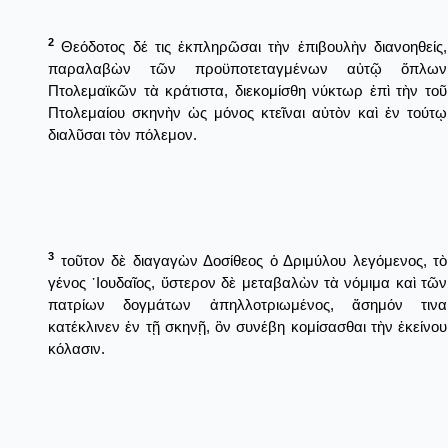
2
Θεόδοτος δέ τις ἐκπληρῶσαι τὴν ἐπιβουλὴν διανοηθείς,
παραλαβὼν τῶν προϋποτεταγμένων αὐτῷ ὅπλων
Πτολεμαϊκῶν τὰ κράτιστα, διεκομίσθη νύκτωρ ἐπὶ τὴν τοῦ
Πτολεμαίου σκηνὴν ὡς μόνος κτεῖναι αὐτὸν καὶ ἐν τούτῳ
διαλῦσαι τὸν πόλεμον.
3
τοῦτον δὲ διαγαγὼν Δοσίθεος ὁ Δριμύλου λεγόμενος, τὸ
γένος ᾿Ιουδαῖος, ὕστερον δὲ μεταβαλὼν τὰ νόμιμα καὶ τῶν
πατρίων δογμάτων ἀπηλλοτριωμένος, ἄσημόν τινα
κατέκλινεν ἐν τῇ σκηνῇ, ὃν συνέβη κομίσασθαι τὴν ἐκείνου
κόλασιν.