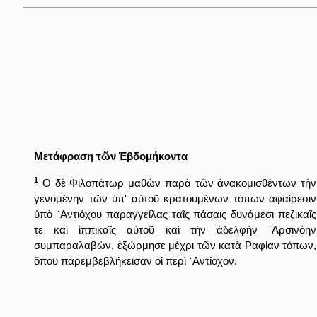
Μετάφραση τῶν Ἑβδομήκοντα
1
Ο δὲ Φιλοπάτωρ μαθὼν παρὰ τῶν ἀνακομισθέντων τὴν
γενομένην τῶν ὑπ' αὐτοῦ κρατουμένων τόπων ἀφαίρεσιν
ὑπὸ ᾿Αντιόχου παραγγείλας ταῖς πάσαις δυνάμεσι πεζικαῖς
τε καὶ ἱππικαῖς αὐτοῦ καὶ τὴν ἀδελφὴν ᾿Αρσινόην
συμπαραλαβών, ἐξώρμησε μέχρι τῶν κατὰ Ραφίαν τόπων,
ὅπου παρεμβεβλήκεισαν οἱ περὶ ᾿Αντίοχον.