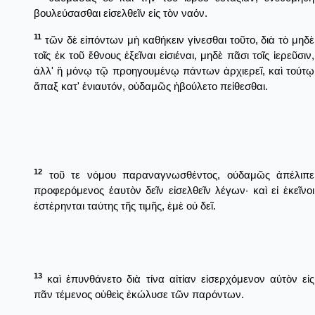
βουλεύσασθαι εἰσελθεῖν εἰς τὸν ναόν.
11
τῶν δὲ εἰπόντων μὴ καθήκειν γίνεσθαι τοῦτο, διὰ τὸ μηδὲ
τοῖς ἐκ τοῦ ἔθνους ἐξεῖναι εἰσιέναι, μηδὲ πᾶσι τοῖς ἱερεῦσιν,
ἀλλ' ἢ μόνῳ τῷ προηγουμένῳ πάντων ἀρχιερεῖ, καὶ τούτῳ
ἅπαξ κατ' ἐνιαυτόν, οὐδαμῶς ἠβούλετο πείθεσθαι.
12
τοῦ τε νόμου παραναγνωσθέντος, οὐδαμῶς ἀπέλιπε
προφερόμενος ἑαυτὸν δεῖν εἰσελθεῖν λέγων· καὶ εἰ ἐκεῖνοι
ἐστέρηνται ταύτης τῆς τιμῆς, ἐμὲ οὐ δεῖ.
13
καὶ ἐπυνθάνετο διὰ τίνα αἰτίαν εἰσερχόμενον αὐτὸν εἰς
πᾶν τέμενος οὐθεὶς ἐκώλυσε τῶν παρόντων.