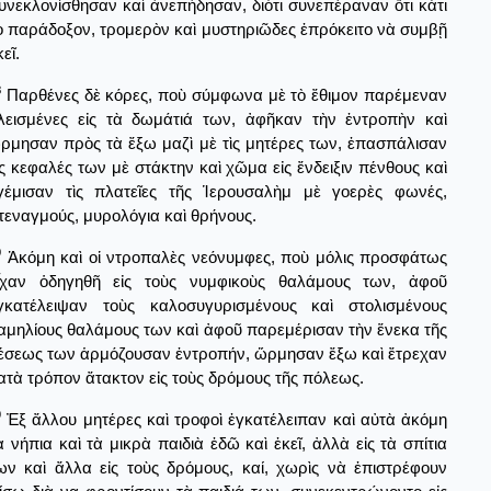
υνεκλονίσθησαν καὶ ἀνεπήδησαν, διότι συνεπέραναν ὅτι κάτι
ὸ παράδοξον, τρομερὸν καὶ μυστηριῶδες ἐπρόκειτο νὰ συμβῇ
κεῖ.
8
Παρθένες δὲ κόρες, ποὺ σύμφωνα μὲ τὸ ἔθιμον παρέμεναν
λεισμένες εἰς τὰ δωμάτιά των, ἀφῆκαν τὴν ἐντροπὴν καὶ
ρμησαν πρὸς τὰ ἔξω μαζὶ μὲ τὶς μητέρες των, ἐπασπάλισαν
ὶς κεφαλές των μὲ στάκτην καὶ χῶμα εἰς ἔνδειξιν πένθους καὶ
γέμισαν τὶς πλατεῖες τῆς Ἱερουσαλὴμ μὲ γοερὲς φωνές,
τεναγμούς, μυρολόγια καὶ θρήνους.
9
Ἀκόμη καὶ οἱ ντροπαλὲς νεόνυμφες, ποὺ μόλις προσφάτως
ἶχαν ὁδηγηθῆ εἰς τοὺς νυμφικοὺς θαλάμους των, ἀφοῦ
γκατέλειψαν τοὺς καλοσυγυρισμένους καὶ στολισμένους
αμηλίους θαλάμους των καὶ ἀφοῦ παρεμέρισαν τὴν ἕνεκα τῆς
έσεως των ἁρμόζουσαν ἐντροπήν, ὥρμησαν ἔξω καὶ ἔτρεχαν
ατὰ τρόπον ἄτακτον εἰς τοὺς δρόμους τῆς πόλεως.
0
Ἐξ ἄλλου μητέρες καὶ τροφοὶ ἐγκατέλειπαν καὶ αὐτὰ ἀκόμη
ὰ νήπια καὶ τὰ μικρὰ παιδιὰ ἐδῶ καὶ ἐκεῖ, ἀλλὰ εἰς τὰ σπίτια
ων καὶ ἄλλα εἰς τοὺς δρόμους, καί, χωρὶς νὰ ἐπιστρέφουν