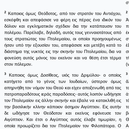
σ
2
2
Καποιος όμως Θεόδοτος, από τον στρατόν του Αντιόχου,
εσκέφθη και απεφάσισε να φέρη εις πέρας ένα ιδικόν του
Ἀ
δόλιον και εγκληματικόν σχέδιον δια την κατάπαυσιν του
π
πολέμου. Παρέλαβε, δηλαδή, αυτός τους γενναιοτάτους από
ἐ
τους στρατιώτας του Πτολεμαίου, οι οποίοι προηγουμένως
σ
ήσαν υπό την εξουσίαν του, απεφάσισε και μετέβη κατά το
ἐ
διάστημα της νυκτός εις την σκηνήν του Πτολεμαίου, δια να
σ
φονεύση αυτός μόνος του εκείνον και να θέση έτσι τέρμα
τ
στον πόλεμον.
(
3
3
Καποιος όμως Δοσίθεος, υιός του Δριμύλου- ο οποίος
κατήγετο από το γένος των Ιουδαίων, ύστερον όμως
ἄ
απηρνήθη τον νόμον του Θεού και είχεν αποξενωθή από τας
τ
πατροπαραδότους ιεράς παραδόσεις- αυτός λοιπόν ωδήγησε
ἀ
τον Πτολεμαίον εις άλλην σκηνήν και έβαλε να κατακλιθή εις
τ
την βασιλικήν κλίνην κάποιον άσημον Αιγύπτιον. Εις αυτήν
τ
δε ωδήγησε τον Θεόδοτον και εκείνος εφόνευσε τον
β
Αιγύπτιον. Και έτσι ο Αιγύπτιος αυτός έλαβε τιμωρίαν, η
Θ
οποία προωρίζετο δια τον Πτολεμαίον τον Φιλοπάτορα. Ο
Α