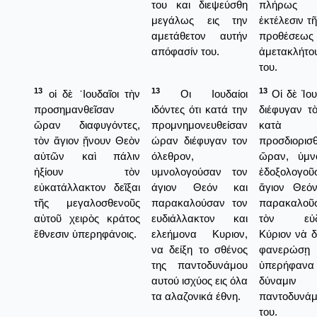
του και διεψεύσθη
πλήρως 
μεγάλως εις την
ἐκτέλεσιν τ
αμετάθετον αυτήν
προθέσεως
απόφασίν του.
ἀμετακλήτο
του.
13
13
13
οἱ δὲ ᾿Ιουδαῖοι τὴν
Οι Ιουδαίοι
Οἱ δὲ Ἰου
προσημανθεῖσαν
ιδόντες ότι κατά την
διέφυγαν τ
ὥραν διαφυγόντες,
προμνημονευθείσαν
κατὰ
τὸν ἅγιον ᾔνουν Θεὸν
ώραν διέφυγαν τον
προσδιορισ
αὐτῶν καὶ πάλιν
όλεθρον,
ὥραν, ὑμν
ἠξίουν τὸν
υμνολογούσαν τον
ἐδοξολογο
εὐκατάλλακτον δεῖξαι
άγιον Θεόν και
ἅγιον Θεό
τῆς μεγαλοσθενοῦς
παρακαλούσαν τον
παρακαλοῦ
αὐτοῦ χειρὸς κράτος
ευδιάλλακτον και
τὸν εὐδι
ἔθνεσιν ὑπερηφάνοις.
ελεήμονα Κυριον,
Κύριον νὰ δ
να δείξη το σθένος
φανερώσ
της παντοδυνάμου
ὑπερήφανα
αυτού ισχύος εις όλα
δύναμ
τα αλαζονικά έθνη.
παντοδυνάμ
του.