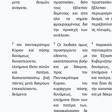
μετὰ δεσμῶν
προστασίαν, διότι
προστασίαν,
ἀνάγκην,
τους έβλεπαν
ἔβλεπαν 
δεμένους και από
περιωρισμέ
όλα τα σημεία
δεσμά, τὰ 
φρουρουμένους δια
περιέβαλλα
την προσεχή των
τὶς πλευρές,
εκτέλεσιν.
7
7
7
τὸν παντοκράτορα
Οι Ιουδαίοι όμως
παρακαλο
Κύριον καὶ πάσης
προσηύχοντο και
παντοκράτο
δυνάμεως
εδέοντο, με
τὸν Ἐξουσι
δυναστεύοντα,
ακατάπαυστον βοήν
Κυβερνήτ
ἐλεήμονα Θεὸν αὐτῶν
και με δάκρυα,
δυνάμε
καὶ πατέρα,
προς τον
ἐλεήμονα 
δυσκαταπαύστῳ βοῇ
Παντοκράτορα
καὶ πατέρα,
πάντες μετὰ δακρύων
Κυριον, τον
ποὺ ἦταν δ
ἐπεκαλέσαντο,
κυρίαρχον πάσης
τὴν καταπαύ
δεόμενοι
δυνάμεως, τον
καὶ μὲ δάκρ
ελεήμονα Θεόν των
και πατέρα των,
παρακαλούσαν δε