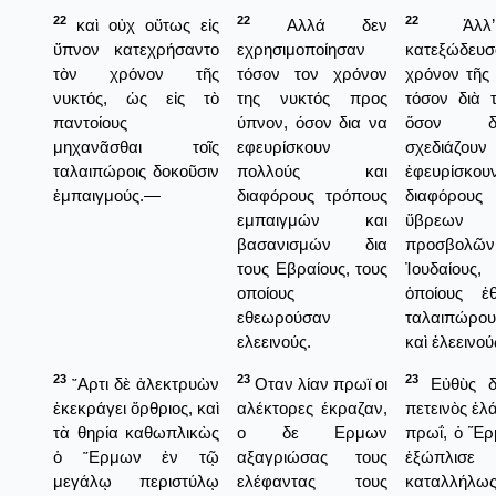
22
22
22
καὶ οὐχ οὕτως εἰς
Αλλά δεν
Ἀλλ’
ὕπνον κατεχρήσαντο
εχρησιμοποίησαν
κατεξώδε
τὸν χρόνον τῆς
τόσον τον χρόνον
χρόνον τῆς 
νυκτός, ὡς εἰς τὸ
της νυκτός προς
τόσον διὰ 
παντοίους
ύπνον, όσον δια να
ὅσον 
μηχανᾶσθαι τοῖς
εφευρίσκουν
σχεδιάζου
ταλαιπώροις δοκοῦσιν
πολλούς και
ἐφευρίσκου
ἐμπαιγμούς.—
διαφόρους τρόπους
διαφόρους
εμπαιγμών και
ὕβρεω
βασανισμών δια
προσβολῶν
τους Εβραίους, τους
Ἰουδαίο
οποίους
ὁποίους ἐ
εθεωρούσαν
ταλαιπώρου
ελεεινούς.
καὶ ἐλεεινού
23
23
23
῎Αρτι δὲ ἀλεκτρυὼν
Οταν λίαν πρωϊ οι
Εὐθὺς δ
ἐκεκράγει ὄρθριος, καὶ
αλέκτορες έκραζαν,
πετεινὸς ἐλ
τὰ θηρία καθωπλικὼς
ο δε Ερμων
πρωΐ, ὁ Ἕρ
ὁ ῞Ερμων ἐν τῷ
αξαγριώσας τους
ἐξώπλισε 
μεγάλῳ περιστύλῳ
ελέφαντας τους
καταλλήλ