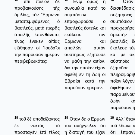
18
18
18
ἐπὶ πλεῖον δὲ
Ενῷ όμως η
Ὅταν
προβαινούσης τῆς
συνομιλία κατά το
διασκέδασ
ὁμιλίας, τὸν ῞Ερμωνα
συμπόσιον
συζητήσει
μεταπεμψάμενος ὁ
επροχωρούσε ο
συμπόσι
βασιλεύς, μετὰ πικρᾶς
βασιλεύς έστειλε και
προχωρή
ἀπειλῆς ἐπυνθάνετο,
εκάλεσε τον
ἀρκετὴν
τίνος ἕνεκεν αἰτίας
Ερμωνα και
βασιλιᾶς ἔ
εἰάθησαν οἱ ᾿Ιουδαῖοι
απειλών αυτόν
ἐκάλεσε τ
τὴν παροῦσαν ἡμέραν
αυστηρώς εζητούσε
καὶ μὲ σκ
περιβεβιωκότες;
να μάθη την αιτίον,
αὐστηρὲς
δια την οποίαν είχαν
ἐζητο
αφεθή εν τη ζωή οι
πληροψο
Εβραίοι κατά την
ποῖον λόγον 
παρούσαν ημέραν.
ἀφέθη
παραμείνου
ζωὴν κ
παροῦσαν ἡ
19
19
19
τοῦ δὲ ὑποδείξαντος
Οταν δε ο Ερμων
Ἀλλ’ ὅτα
ἐκ νυκτὸς τὸ
του ανήγγειλεν, ότι
τοῦ ἔδωκε 
προσταγὲν ἐπὶ τέλος
η διαταγή του είχεν
ὅτι ἐπραγμ