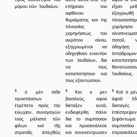
μόρου τῶν ᾿Ιουδαίων.
επήρειαν του
εἶχαν μεθ
αφθόνου
ἐξαγριωθῆ
θυμιάματος και της
πλουσιοπάρ
πλουσίας
χορήγη
χορηγήσεως του
οἰνοπνευμα
ακράτου οίνου,
ποτοῦ, 
εξηγριωμένοι να
ὁδηγήσῃ
οδηγηθούν εναντίον
ἱππόδρομον
των Ιουδαίων, δια
καταπατήσο
να τους
θανατώσ
καταπατήσουν και
Ἰουδαίους.
τους εξοντώσουν.
3
3
3
ὁ μὲν τάδε
Και ο μεν
Καὶ ὁ μὲν
προστάσσων
βασιλεύς, αφού
ἀφοῦ ἔδ
ἐτρέπετο πρὸς τὴν
διέταξεν αυτά,
διαταγὲ
εὐωχίαν, συναγαγὼν
ενδιεφέρθη πάλιν
ἐπέστρεψε
τοὺς μάλιστα τῶν
δια το συμπόσιον
ξεφάντ
φίλων καὶ τῆς
και προσεκάλεσε
συμποσίου 
στρατιᾶς ἀπεχθῶς
και συνεκέντρωσεν
ἐπροσκά