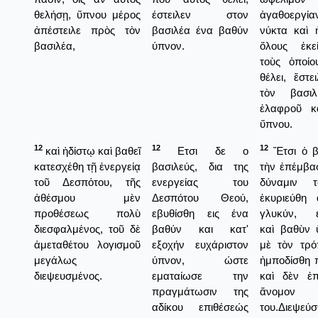
θελήσῃ, ὕπνου μέρος
έστειλεν στον
ἀγαθοεργ
ἀπέστειλε πρὸς τὸν
βασιλέα ένα βαθύν
νύκτα καὶ 
βασιλέα,
ύπνον.
ὅλους ἐκεί
τοὺς ὁποίο
θέλει, ἔστε
τὸν βασιλ
ἐλαφροῦ κ
ὕπνου.
12
12
12
καὶ ἡδίστῳ καὶ βαθεῖ
Ετσι δε ο
Ἔτσι ὁ β
κατεσχέθη τῇ ἐνεργείᾳ
βασιλεύς, δια της
τὴν ἐπέμβασ
τοῦ Δεσπότου, τῆς
ενεργείας του
δύναμιν 
ἀθέσμου μὲν
Δεσπότου Θεού,
ἐκυριεύθη
προθέσεως πολὺ
εβυθίσθη εις ένα
γλυκύν, ε
διεσφαλμένος, τοῦ δὲ
βαθύν και κατ'
καὶ βαθὺν 
ἀμεταθέτου λογισμοῦ
εξοχήν ευχάριστον
μὲ τὸν τρό
μεγάλως
ύπνον, ώστε
ἠμποδίσθη 
διεψευσμένος.
εματαίωσε την
καὶ δὲν ἐπ
πραγμάτωσιν της
ἄνομον
αδίκου επιθέσεώς
του.Διεψεύ