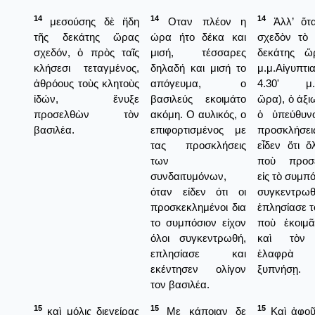
14
14
14
μεσούσης δὲ ἤδη
Οταν πλέον η
Ἀλλ’ ὅτ
τῆς δεκάτης ὥρας
ώρα ήτο δέκα και
σχεδὸν τὸ 
σχεδόν, ὁ πρὸς ταῖς
μισή, τέσσαρες
δεκάτης ὥρ
κλήσεσι τεταγμένος,
δηλαδή και μισή το
μ.μ.Αἰγυπτ
ἀθρόους τοὺς κλητοὺς
απόγευμα, ο
4.30' μ.μ
ἰδών, ἔνυξε
βασιλεύς εκοιμάτο
ὥρα), ὁ ἀξι
προσελθὼν τὸν
ακόμη. Ο αυλικός, ο
ὁ ὑπεύθυνο
βασιλέα.
επιφορτισμένος με
προσκλήσε
τας προσκλήσεις
εἶδεν ὅτι ὅλ
των
ποὺ προσε
συνδαιτυμόνων,
εἰς τὸ συμπό
όταν είδεν ότι οι
συγκεντρωθ
προσκεκλημένοι δια
ἐπλησίασε τ
το συμπόσιον είχον
ποὺ ἐκοιμᾶ
όλοι συγκεντρωθή,
καὶ τὸν
επλησίασε και
ἐλαφρὰ
εκέντησεν ολίγον
ξυπνήσῃ.
τον βασιλέα.
15
15
15
καὶ μόλις διεγείρας
Με κάποιαν δε
Καὶ ἀφοῦ