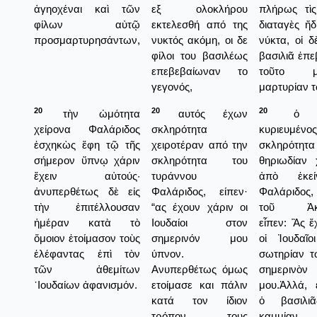
ἀγηοχέναι καὶ τῶν
εξ ολοκλήρου
πλήρως τὶς
φίλων αὐτῷ
εκτελεσθή από της
διαταγὲς ἤ
προσμαρτυρησάντων,
νυκτός ακόμη, οι δε
νύκτα, οἱ δ
φίλοι του βασιλέως
βασιλιᾶ ἐπ
επεβεβαίωναν το
τοῦτο 
γεγονός,
μαρτυρίαν τ
20
20
20
τὴν ὠμότητα
αυτός έχων
ὁ βασ
χείρονα Φαλάριδος
σκληρότητα
κυριευμ
ἐσχηκὼς ἔφη τῷ τῆς
χειροτέραν από την
σκληρότ
σήμερον ὕπνῳ χάριν
σκληρότητα του
θηριωδίαν 
ἔχειν αὐτούς·
τυράννου
ἀπὸ ἐκε
ἀνυπερθέτως δὲ εἰς
Φαλάριδος, είπεν·
Φαλάριδος,
τὴν ἐπιτέλλουσαν
“ας έχουν χάριν οι
τοῦ Ἀκρ
ἡμέραν κατὰ τὸ
Ιουδαίοι στον
εἶπεν: Ἂς ἔ
ὅμοιον ἑτοίμασον τοὺς
σημερινόν μου
οἱ Ἰουδαῖο
ἐλέφαντας ἐπὶ τὸν
ύπνον.
σωτηρίαν τ
τῶν ἀθεμίτων
Ανυπερθέτως όμως
σημεριν
᾿Ιουδαίων ἀφανισμόν.
ετοίμασε και πάλιν
μου.Ἀλλά, 
κατά τον ίδιον
ὁ βασιλιᾶ
τρόπον τους
καμμίαν 