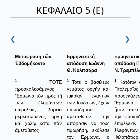
ΚΕΦΑΛΑΙΟ 5 (Ε)
❮
❯
Μετάφραση τῶν
Ερμηνευτική
Ερμηνευτικ
Ἑβδομήκοντα
απόδοση Ιωάννη
απόδοση Π
Θ. Κολιτσάρα
Ν. Τρεμπέλ
1
1
1
ΤΟΤΕ
Τοτε ο βασιλεύς
Κατόπιν ὁ
προσκαλεσάμενος
γεμάτος οργήν και
Πτολεμαῖος
῞Ερμωνα τὸν πρὸς τῇ
πικρίαν εναντίον
προσεκά
τῶν ἐλεφάντων
των Ιουδαίων, έχων
Ἕρμωνα, 
ἐπιμελείᾳ, βαρείᾳ
οπωσδήποτε
ἦταν ὑπεύ
μεμεστωμένος ὀργῇ
αμετάθετον την
τὴν φροντί
καὶ χόλῳ κατὰ πᾶν
απόφασιν να τους
ἐπιμέλε
ἀμετάθετος
τιμωρήση, εκάλεσε
ἐλεφά
τον Ερμωνα, ο
Φιλοπάτωρ