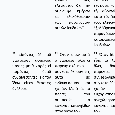
ελέφαντας δια την
ἐτοίμασε κα
αυριανήν ημέραν
τὴν αὐριαν
εις εξολόθρευσιν
κατὰ τὸν ἴδ
των παρανόμων
τοὺς ἐλέφαν
αυτών Ιουδαίων”.
ἐξολόθρε
παρανό
καταραμέν
Ἰουδαίων.
21
21
21
εἰπόντος δὲ τοῦ
Οταν είπεν αυτά
Ὅταν δὲ 
βασιλέως, ἀσμένως
ο βασιλεύς, όλοι οι
εἶπε τὰ λό
πάντες μετὰ χαρᾶς οἱ
παρευρισκόμενοι
ὅλοι, ὅ
παρόντες ὁμοῦ
συγκατετέθησαν εις
παρόντε
συναινέσαντες, εἰς τὸν
αυτά με
συνεφών
ἴδιον οἶκον ἕκαστος
ενθουσιασμόν και
συγκατετέ
ἀνέλυσε.
χαράν. Μετά δε το
χαρὰ
πέρας του
εὐχαρίστησι
συμποσίου ο
ἀνεχώρ
καθένας επανήλθεν
καθένας εἰ
στον οίκον του.
του.