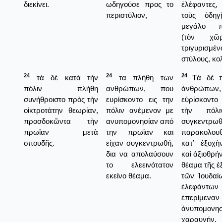
διεκίνει.
ωδηγούσε προς το
ἐλέφαντες,
περιστύλιον,
τοὺς ὁδηγ
μεγάλο πε
(τὸν χῶ
τριγυρισμ
στύλους, κο
24
24
24
τὰ δὲ κατὰ τὴν
τα πλήθη των
Τὰ δὲ π
πόλιν πλήθη
ανθρώπων, που
ἀνθρώπ
συνήθροιστο πρὸς τὴν
ευρίσκοντο εις την
εὑρίσκοντο
οἰκτροτάτην θεωρίαν,
πόλιν ανέμενον με
τὴν πόλι
προσδοκῶντα τὴν
ανυπομονησίαν από
συγκεντρω
πρωΐαν μετὰ
την πρωΐαν και
παρακολου
σπουδῆς.
είχαν συγκεντρωθή,
κατ’ ἐξοχὴ
δια να απολαύσουν
καὶ ἀξιοθρή
το ελεεινότατον
θέαμα τῆς 
εκείνο θέαμα.
τῶν Ἰουδαί
ἐλεφάν
ἐπερίμ
ἀνυπομονη
χαραυγήν.