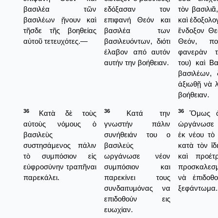
βασιλέα τῶν
εδόξασαν τον
τὸν βασιλιᾶ
βασιλέων ᾔνουν καὶ
επιφανή Θεόν και
καὶ ἐδοξολο
τῆσδε τῆς βοηθείας
βασιλέα των
ἔνδοξον Θε
αὐτοῦ τετευχότες.—
βασιλευόντων, διότι
Θεόν, π
έλαβον από αυτόν
φανερὰν τ
αυτήν την βοήθειαν.
του) καὶ Β
βασιλέων, δ
ἀξιωθῇ νὰ 
βοήθειαν.
36
36
36
Κατὰ δὲ τοὺς
Κατά την
Ὅμως ὁ 
αὐτοὺς νόμους ὁ
γνωστήν πάλιν
ὠργάνωσε 
βασιλεὺς
συνήθειάν του ο
ἐκ νέου τὸ
συστησάμενος πάλιν
βασιλεύς
κατὰ τὸν ἴδ
τὸ συμπόσιον εἰς
ωργάνωσε νέον
καὶ προέτ
εὐφροσύνην τραπῆναι
συμπόσιον και
προσκαλεσμ
παρεκάλει.
παρεκίνει τους
νὰ ἐπιδοθο
συνδαιτυμόνας να
ξεφάντωμα.
επιδοθούν εις
ευωχίαν.