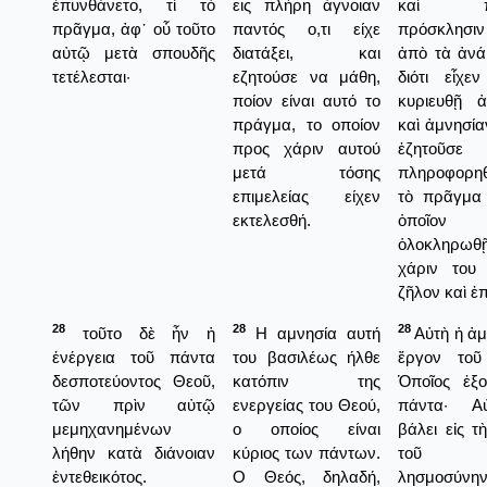
ἐπυνθάνετο, τί τὸ
εις πλήρη άγνοιαν
καὶ πα
πρᾶγμα, ἀφ᾿ οὗ τοῦτο
παντός ο,τι είχε
πρόσκλησι
αὐτῷ μετὰ σπουδῆς
διατάξει, και
ἀπὸ τὰ ἀνά
τετέλεσται·
εζητούσε να μάθη,
διότι εἶχε
ποίον είναι αυτό το
κυριευθῇ 
πράγμα, το οποίον
καὶ ἀμνησία
προς χάριν αυτού
ἐζητο
μετά τόσης
πληροφορηθ
επιμελείας είχεν
τὸ πρᾶγμα 
εκτελεσθή.
ὁποῖο
ὁλοκληρ
χάριν του
ζῆλον καὶ ἐπ
28
28
28
τοῦτο δὲ ἦν ἡ
Η αμνησία αυτή
Αὐτὴ ἡ ἀμ
ἐνέργεια τοῦ πάντα
του βασιλέως ήλθε
ἔργον τοῦ
δεσποτεύοντος Θεοῦ,
κατόπιν της
Ὁποῖος ἐξο
τῶν πρὶν αὐτῷ
ενεργείας του Θεού,
πάντα· Αὐ
μεμηχανημένων
ο οποίος είναι
βάλει εἰς τ
λήθην κατὰ διάνοιαν
κύριος των πάντων.
τοῦ β
ἐντεθεικότος.
Ο Θεός, δηλαδή,
λησμοσύ