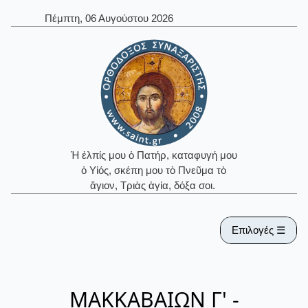
Πέμπτη, 06 Αυγούστου 2026
Ἡ ἐλπίς μου ὁ Πατήρ, καταφυγή μου
ὁ Υἱός, σκέπη μου τὸ Πνεῦμα τὸ
ἅγιον, Τριὰς ἁγία, δόξα σοι.
Επιλογές ☰
ΜΑΚΚΑΒΑΙΩΝ Γ' -