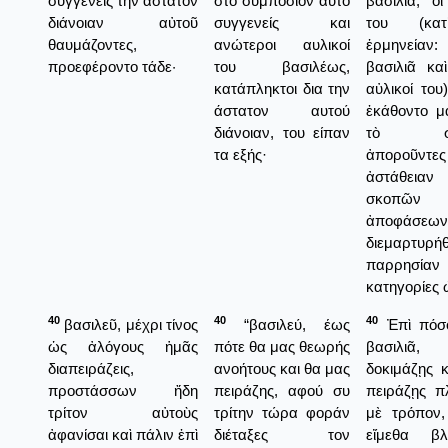
συγγενεῖς τὴν ἄστατον
στο συμπόσιον αυτό
βασιλιᾶ, οἱ
διάνοιαν αὐτοῦ
συγγενείς και
του (κα
θαυμάζοντες,
ανώτεροι αυλικοί
ἑρμηνείαν
προεφέροντο τάδε·
του βασιλέως,
βασιλιᾶ κα
κατάπληκτοι δια την
αὐλικοί του)
άστατον αυτού
ἐκάθοντο μα
διάνοιαν, του είπαν
τὸ συμ
τα εξής·
ἀποροῦντε
ἀστάθε
σκοπῶ
ἀποφάσε
διεμαρτυρ
παρρησίαν
κατηγορίες 
40
40
40
βασιλεῦ, μέχρι τίνος
“βασιλεύ, έως
Ἐπὶ πόσο
ὡς ἀλόγους ἡμᾶς
πότε θα μας θεωρής
βασιλιᾶ
διαπειράζεις,
ανοήτους και θα μας
δοκιμάζῃς 
προστάσσων ἤδη
πειράζης, αφού συ
πειράζῃς π
τρίτον αὐτοὺς
τρίτην τώρα φοράν
μὲ τρόπον
ἀφανίσαι καὶ πάλιν ἐπὶ
διέταξες τον
εἴμεθα βλ