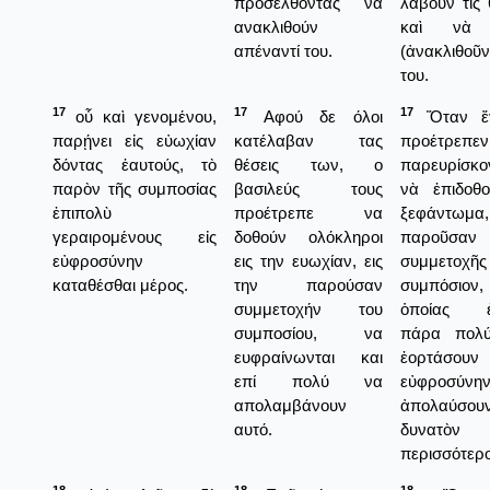
προσελθόντας να
λάβουν τὶς 
ανακλιθούν
καὶ νὰ 
απέναντί του.
(ἀνακλιθοῦν
του.
17
17
17
οὗ καὶ γενομένου,
Αφού δε όλοι
Ὅταν ἔγ
παρῄνει εἰς εὐωχίαν
κατέλαβαν τας
προέτρεπ
δόντας ἑαυτούς, τὸ
θέσεις των, ο
παρευρίσκο
παρὸν τῆς συμποσίας
βασιλεύς τους
νὰ ἐπιδοθο
ἐπιπολὺ
προέτρεπε να
ξεφάντωμα
γεραιρομένους εἰς
δοθούν ολόκληροι
παροῦσαν 
εὐφροσύνην
εις την ευωχίαν, εις
συμμετοχῆς 
καταθέσθαι μέρος.
την παρούσαν
συμπόσιον
συμμετοχήν του
ὁποίας ἐτ
συμποσίου, να
πάρα πολύ
ευφραίνωνται και
ἐορτάσ
επί πολύ να
εὐφροσύνην 
απολαμβάνουν
ἀπολαύσου
αυτό.
δυνατὸν
περισσότερ