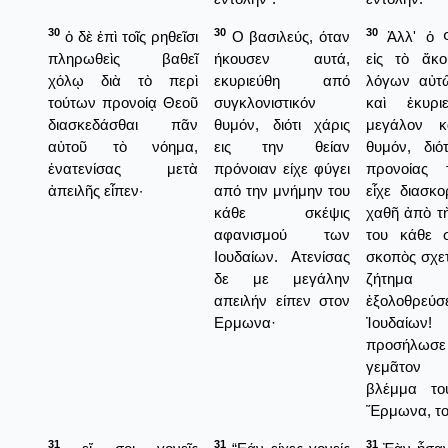
30
30
30
ὁ δὲ ἐπὶ τοῖς ρηθεῖσι
Ο βασιλεύς, όταν
Ἀλλ' ὁ 
πληρωθεὶς βαθεῖ
ήκουσεν αυτά,
εἰς τὸ ἄκ
χόλῳ διὰ τὸ περὶ
εκυριεύθη από
λόγων αὐτῶ
τούτων προνοίᾳ Θεοῦ
συγκλονιστικόν
καὶ ἐκυρι
διασκεδάσθαι πᾶν
θυμόν, διότι χάρις
μεγάλον κ
αὐτοῦ τὸ νόημα,
εις την θείαν
θυμόν, διό
ἐνατενίσας μετὰ
πρόνοιαν είχε φύγει
προνοίας 
ἀπειλῆς εἶπεν·
από την μνήμην του
εἶχε διασκο
κάθε σκέψις
χαθῆ ἀπὸ τὴ
αφανισμού των
του κάθε σ
Ιουδαίων. Ατενίσας
σκοπὸς σχετ
δε με μεγάλην
ζήτημ
απειλήν είπεν στον
ἐξολοθρεύ
Ερμωνα·
Ἰουδαίων!
προσήλ
γεμᾶτον
βλέμμα το
Ἕρμωνα, τοῦ
31
31
31