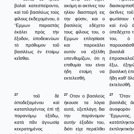
βολαὶ κατεσπείροντο,
ακόμη αι ακτίνες του
διασκορπι
καὶ τοῦ βασιλέως τοὺς
ηλίου διασπαρή εις
ἀκτῖνες τοῦ
φίλους ἐκδεχομένου, ὁ
την φύσιν, και ο
φωτίσουν τ
῞Ερμων παραστὰς
βασιλεύς εδέχετο
καὶ ἐνῷ ὁ
ἐκάλει πρὸς τὴν
τους φίλους του, ο
ὑπεδέχετο τ
ἔξοδον, ὑποδεικνύων
Ερμων επλησίασε
του, ὁ
τὸ πρόθυμον τοῦ
και παρεκάλει
παρουσιάσθ
βασιλέως ἐν ἑτοίμῳ
αυτόν να εξέλθη
βασιλιᾶ
κεῖσθαι.
υπενθυμίζων, ότι η
ἐπροσκαλοῦ
επιθυμία του είναι
ἔξω, ἐξηγ
ήδη ετοίμη να
βασιλικὴ ἐπ
εκτελεσθή.
ἤδη καθ’ ὅλ
ἐκτελεσθῆ.
27
27
27
τοῦ δὲ
Οταν ο βασιλεύς
Ὅταν 
ἀποδεξαμένου καὶ
ήκουσε τα λόγια
βασιλιᾶς ἄ
καταπλαγέντος ἐπὶ τῇ
αυτά, εξεπλάγη δια
ἀναφορ
παρανόμῳ ἐξόδῳ,
την παράνομον
Ἕρμωνος
κατὰ πᾶν ἀγνωσίᾳ
αυτήν έξοδόν του,
κατάπληκτο
κεκρατημένος
διότι είχε περιέλθει
ἐκπληκτική