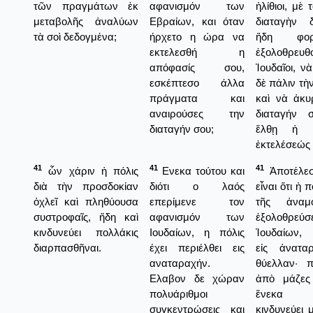
τῶν πραγμάτων ἐκ
αφανισμόν των
ἠλίθιοι, μὲ 
μεταβολῆς ἀναλύων
Εβραίων, και όταν
διαταγὴν δ
τὰ σοὶ δεδογμένα;
ήρχετο η ώρα να
ἥδη φο
εκτελεσθή η
ἐξολοθρε
απόφασίς σου,
Ἰουδαῖοι, ν
εσκέπτεσο άλλα
δὲ πάλιν τὴ
πράγματα και
καὶ νὰ ἀκυ
αναιρούσες την
διαταγήν σ
διαταγήν σου;
ἔλθῃ ἡ 
ἐκτελέσεώς 
41
41
41
ὧν χάριν ἡ πόλις
Ενεκα τούτου και
Ἀποτέλεσ
διὰ τὴν προσδοκίαν
διότι ο λαός
εἶναι ὅτι ἡ 
ὀχλεῖ καὶ πληθύουσα
επερίμενε τον
τῆς ἀναμ
συστροφαῖς, ἤδη καὶ
αφανισμόν των
ἐξολοθρεύ
κινδυνεύει πολλάκις
Ιουδαίων, η πόλις
Ἰουδαίων, 
διαρπασθῆναι.
έχει περιέλθει εις
εἰς ἀνατα
αναταραχήν.
θύελλαν· π
Ελαβον δε χώραν
ἀπὸ μάζες
πολυάριθμοι
ἕνεκα 
συγκεντρώσεις και
κινδυνεύει 