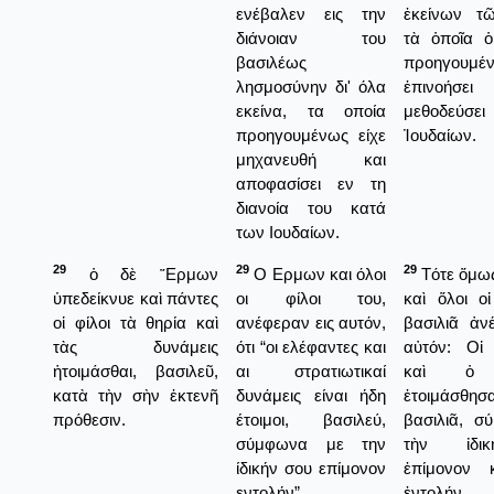
ενέβαλεν εις την
ἐκείνων τ
διάνοιαν του
τὰ ὁποῖα ὁ 
βασιλέως
προηγουμέ
λησμοσύνην δι' όλα
ἐπινοή
εκείνα, τα οποία
μεθοδεύσει
προηγουμένως είχε
Ἰουδαίων.
μηχανευθή και
αποφασίσει εν τη
διανοία του κατά
των Ιουδαίων.
29
29
29
ὁ δὲ ῞Ερμων
Ο Ερμων και όλοι
Τότε ὅμω
ὑπεδείκνυε καὶ πάντες
οι φίλοι του,
καὶ ὅλοι οἱ
οἱ φίλοι τὰ θηρία καὶ
ανέφεραν εις αυτόν,
βασιλιᾶ ἀν
τὰς δυνάμεις
ότι “οι ελέφαντες και
αὐτόν: Οἱ 
ἡτοιμάσθαι, βασιλεῦ,
αι στρατιωτικαί
καὶ ὁ 
κατὰ τὴν σὴν ἐκτενῆ
δυνάμεις είναι ήδη
ἐτοιμάσθησ
πρόθεσιν.
έτοιμοι, βασιλεύ,
βασιλιᾶ, σ
σύμφωνα με την
τὴν ἰδι
ίδικήν σου επίμονον
ἐπίμονον 
εντολήν”.
ἐντολήν.