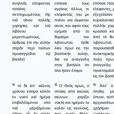
ἀνηλεεῖς ἐλέφαντας
επότισε τους
ἐπότισε τοὺ
ποτίσας
αγρίους άλλως τε
ἐλέφαντες, 
πεπληρωμένους τῆς
ελέφαντάς του με
ἐξεχείλισαν
τοῦ οἴνου πολλῆς
πολύν και άκρατον
κυριολεκτι
χορηγίας καὶ τοῦ
οίνον, και αφού τους
πολλὴν χορ
λιβάνου
εγέμισε από το
κρασιοῦ κα
μεμεστωμένους,
θυμίαμα του
ἀπὸ τὸ θυ
ὄρθροις ἐπὶ τὴν αὐλὴν
λιβανωτού, ήλθε
λιβανωτοῦ,
παρῆν περὶ τούτων
λίαν πρωϊ εις την
παρουσιάσθ
προσαγγεῖλαι τῷ
βασιλικήν αυλήν,
ἀνακτορικ
βασιλεῖ.
δια να αναγγείλη
πολὺ πρω
στον βασιλέα ότι
ἀναγγε
όλα ήσαν έτοιμα.
προετοιμασ
εἰς τὸν βασι
11
11
11
τὸ δὲ ἀπ᾿ αἰῶνος
Ο Θεός όμως, ο
Ἀλλ’ ὁ
χρόνου κτίσμα καλὸν
οποίος από αιώνας
ὁποῖος χα
ἐν νυκτὶ καὶ ἡμέρᾳ
αιώνων χαρίζει
ὕπνον, αὐτ
ἐπιβαλλόμενον ὑπὸ
νύκτα και ημέραν το
ἀρχαιοτάτ
τοῦ χαριζομένου
καλόν εις εκείνους,
χρήσιμ
πᾶσιν, οἷς ἂν αὐτὸς
που αυτός θέλει,
ὠφέλιμον