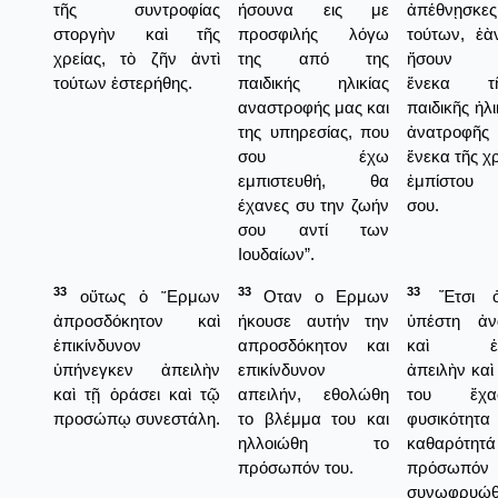
τῆς συντροφίας
ήσουνα εις με
ἀπέθνῃσ
στοργὴν καὶ τῆς
προσφιλής λόγω
τούτων, ἐὰ
χρείας, τὸ ζῆν ἀντὶ
της από της
ἤσουν ἀ
τούτων ἐστερήθης.
παιδικής ηλικίας
ἕνεκα 
αναστροφής μας και
παιδικῆς ἡλι
της υπηρεσίας, που
ἀνατροφῆς
σου έχω
ἕνεκα τῆς χ
εμπιστευθή, θα
ἐμπίστου 
έχανες συ την ζωήν
σου.
σου αντί των
Ιουδαίων”.
33
33
33
οὕτως ὁ ῞Ερμων
Οταν ο Ερμων
Ἔτσι 
ἀπροσδόκητον καὶ
ήκουσε αυτήν την
ὑπέστη ἀν
ἐπικίνδυνον
απροσδόκητον και
καὶ ἐπι
ὑπήνεγκεν ἀπειλὴν
επικίνδυνον
ἀπειλὴν καὶ
καὶ τῇ ὁράσει καὶ τῷ
απειλήν, εθολώθη
του ἔχ
προσώπῳ συνεστάλη.
το βλέμμα του και
φυσικότητ
ηλλοιώθη το
καθαρότητά 
πρόσωπόν του.
πρόσωπ
συνωφρυ