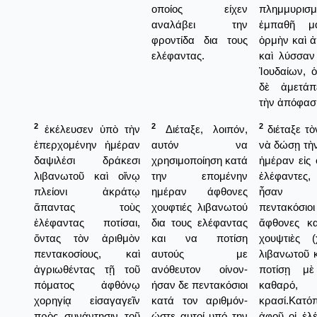
οποίος είχεν
πλημμυρισ
αναλάβει την
ἐμπαθῆ μα
φροντίδα δια τους
ὁρμὴν καὶ ἀ
ελέφαντας.
καὶ λύσσαν
Ἰουδαίων, 
δὲ ἀμετάπε
τὴν ἀπόφασί
2
2
2
ἐκέλευσεν ὑπὸ τὴν
Διέταξε, λοιπόν,
διέταξε τ
ἐπερχομένην ἡμέραν
αυτόν να
νὰ δώσῃ τὴ
δαψιλέσι δράκεσι
χρησιμοποίηση κατά
ἡμέραν εἰς 
λιβανωτοῦ καὶ οἴνῳ
την επομένην
ἐλέφαντες,
πλείονι ἀκράτῳ
ημέραν άφθονες
ἦσαν συ
ἅπαντας τοὺς
χουφτιές λιβανωτού
πεντακόσι
ἐλέφαντας ποτίσαι,
δια τους ελέφαντας
ἄφθονες κα
ὄντας τὸν ἀριθμὸν
και να ποτίση
χουψτιὲς (
πεντακοσίους, καὶ
αυτούς με
λιβανωτοῦ κ
ἀγριωθέντας τῇ τοῦ
ανόθευτον οίνον-
ποτίσῃ μὲ
πόματος ἀφθόνῳ
ήσαν δε πεντακόσιοι
καθαρό, 
χορηγίᾳ εἰσαγαγεῖν
κατά τον αριθμόν-
κρασί.Κατ
πρὸς συνάντησιν τοῦ
ώστε αυτοί υπό την
ἀφοῦ οἱ ἐλ