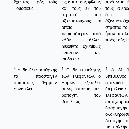
ἔχοντας πρὸς τοὺς
εις αυτό τους φίλους
πρόσωπα ἐ
᾿Ιουδαίους·
και τους εκ του
τοὺς φίλου
στρατού του
ἀπὸ 
αξιωματούχους, οι
ἀξιωματού
οποίοι
στρατοῦ του
περισσότερον από
ἦσαν τὰ πλέ
κάθε άλλον
πρὸς τοὺς Ἰ
διέκειντο εχθρικώς
εναντίον των
Ιουδαίων.
4
4
4
ὁ δὲ ἐλεφαντάρχης
Ο δε επιμελητής
ὁ δὲ Ἕ
τὸ προσταγὲν
των ελεφάντων, ο
ὑπεύθυνος
ἀραρότως ῞Ερμων
Ερμων, εξετέλει,
φροντίδα
συνετέλει.
όπως έπρεπε, την
ἐπιμέλε
διαταγήν του
ἐλεφάντων,
βασιλέως.
ἐπροχωροῦσ
ἐφαρμο
ὁλοκλήρ
διαταγῆς τ
μὲ πολλὴν