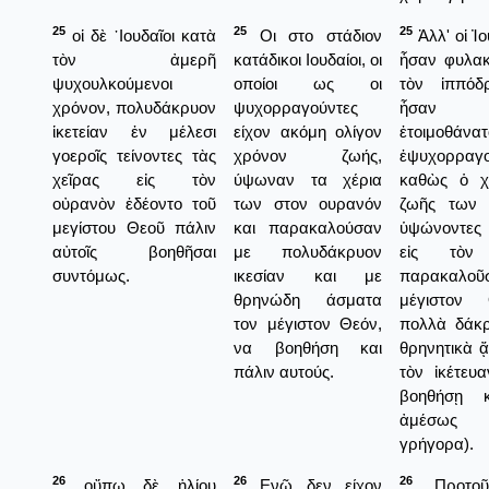
25
25
25
οἱ δὲ ᾿Ιουδαῖοι κατὰ
Οι στο στάδιον
Ἀλλ' οἱ Ἰο
τὸν ἀμερῆ
κατάδικοι Ιουδαίοι, οι
ἦσαν φυλακι
ψυχουλκούμενοι
οποίοι ως οι
τὸν ἱππόδ
χρόνον, πολυδάκρυον
ψυχορραγούντες
ἦσαν οὐ
ἱκετείαν ἐν μέλεσι
είχον ακόμη ολίγον
ἐτοιμοθάν
γοεροῖς τείνοντες τὰς
χρόνον ζωής,
ἐψυχορραγο
χεῖρας εἰς τὸν
ύψωναν τα χέρια
καθὼς ὁ χ
οὐρανὸν ἐδέοντο τοῦ
των στον ουρανόν
ζωῆς των ἐ
μεγίστου Θεοῦ πάλιν
και παρακαλούσαν
ὑψώνοντες
αὐτοῖς βοηθῆσαι
με πολυδάκρυον
εἰς τὸν
συντόμως.
ικεσίαν και με
παρακαλο
θρηνώδη άσματα
μέγιστον
τον μέγιστον Θεόν,
πολλὰ δάκρ
να βοηθήση και
θρηνητικὰ ᾄ
πάλιν αυτούς.
τὸν ἰκέτευ
βοηθήσῃ κ
ἀμέσως
γρήγορα).
26
26
26
οὔπω δὲ ἡλίου
Ενῷ δεν είχον
Προτο