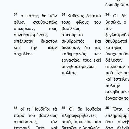
ἐσκυθρώπα
34
34
34
ὁ καθεὶς δὲ τῶν
Καθένας δε από
Οἱ δὲ φ
φίλων σκυθρωπῶς
τους φίλους του
βασιλιᾶ, ὁ
ὑπεκρέων, τοὺς
βασιλέως
τὸν ἄ
συνηθροισμένους
απεσύρετο
ξεγλιστροῦ
ἀπέλυσαν ἕκαστον
σκυθρωπός και
σκυθρω
ἐπὶ τὴν ἰδίαν
διέλυσαν, δια τας
κατηφε
ἀσχολίαν.
καθημερινάς των
ἀναχωροῦσ
εργασίας, τους εκεί
διέλυσα
συνηθροισμένους
ἀπέλυσαν τ
πολίτας.
ποὺ εἶχε συ
καὶ ἔστειλα
πολίτην
συνηθισμέν
ἐργασίαν το
35
35
35
οἵ τε ᾿Ιουδαῖοι τὰ
Οι δε Ιουδαίοι
Ὅταν οἱ
παρὰ τοῦ βασιλέως
πληροφορηθέντες
ἐπληροφορ
ἀκούσαντες, τὸν
αυτά, που είπε και
ὅσα συνέβ
ἐπιφανῆ Θεὸν καὶ
διέταξεν ο βασιλεύς,
ὅσα ἐλέχθ