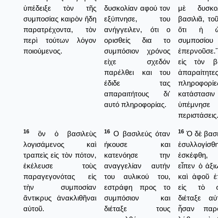
ὑπέδειξε τὸν τῆς
δυσκολίαν αφού τον
μὲ δυσκο
συμποσίας καιρὸν ἤδη
εξύπνησε, του
βασιλιᾶ, το
παρατρέχοντα, τὸν
ανήγγειλεν, ότι ο
ὅτι ἡ 
περὶ τούτων λόγον
ορισθείς δια το
συμποσ
ποιούμενος.
συμπόσιον χρόνος
ἐπερνοῦσε
είχε σχεδόν
εἰς τὸν βα
παρέλθει και του
ἀπαραίτητε
έδιδε τας
πληροφορίε
απαραιτήτους δι'
κατάστασι
αυτό πληροφορίας.
ὑπέμνη
περιστάσεις
16
16
16
ὃν ὁ βασιλεὺς
Ο βασιλεύς όταν
Ὁ δὲ βασι
λογισάμενος καὶ
ήκουσε και
ἐσυλλογ
τραπεὶς εἰς τὸν πότον,
κατενόησε την
ἐσκέφθη,
ἐκέλευσε τοὺς
αναγγελίαν αυτήν
εἶπεν ὁ ἀξι
παραγεγονότας εἰς
του αυλικού του,
καὶ ἀφοῦ ἐ
τὴν συμποσίαν
εστράφη προς το
εἰς τὸ συ
ἄντικρυς ἀνακλιθῆναι
συμπόσιον και
διέταξε αὐ
αὐτοῦ.
διέταξε τους
ἦσαν παρό