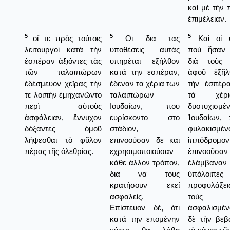
καὶ μὲ τὴν
ἐπιμέλειαν.
5
5
5
οἵ τε πρὸς τούτοις
Οι δια τας
Καὶ οἱ ὑ
λειτουργοὶ κατὰ τὴν
υποθέσεις αυτάς
ποὺ ἦσαν 
ἑσπέραν ἀξιόντες τὰς
υπηρέται εξήλθον
διὰ τοὺς Ἰ
τῶν ταλαιπώρων
κατά την εσπέραν,
ἀφοῦ ἐξῆλ
ἐδέσμευον χεῖρας τήν
έδεναν τα χέρια των
τὴν ἑσπέρα
τε λοιπὴν ἐμηχανῶντο
ταλαιπώρων
τὰ χέρ
περὶ αὐτοὺς
Ιουδαίων, που
δυστυχισμέ
ἀσφάλειαν, ἔννυχον
ευρίσκοντο στο
Ἰουδαίων,
δόξαντες ὁμοῦ
στάδιον,
φυλακισμέν
λήψεσθαι τὸ φῦλον
επινοούσαν δε και
ἱππόδρομον
πέρας τῆς ὀλεθρίας.
εχρησιμοποιούσαν
ἐπινοοῦσα
κάθε άλλον τρόπον,
ἐλάμβαναν
δια να τους
ὑπόλοιπες
κρατήσουν εκεί
προφυλάξε
ασφαλείς.
τοὺς κ
Επίστευον δέ, ότι
ἀσφαλισμέν
κατά την επομένην
δὲ τὴν βεβα