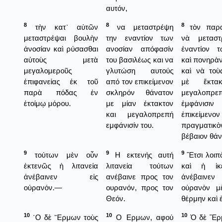
αυτόν,
8
8
8
τὴν κατ᾿ αὐτῶν
να μεταστρέψη
τὸν παρα
μεταστρέψαι βουλὴν
την εναντίον των
νὰ μεταστ
ἀνοσίαν καὶ ρύσασθαι
ανοσίαν απόφασίν
ἐναντίον 
αὐτοὺς μετὰ
του βασιλέως και να
καὶ πονηρὰ
μεγαλομεροῦς
γλυτώση αυτούς
καὶ νὰ τοὺ
ἐπιφανείας ἐκ τοῦ
από τον επικείμενον
μὲ ἔκτα
παρὰ πόδας ἐν
σκληρόν θάνατον
μεγαλοπρε
ἑτοίμῳ μόρου.
με μίαν έκτακτον
ἐμφάνισιν
και μεγαλοπρεπή
ἐπικείμενον
εμφάνισίν του.
πραγματ
βέβαιον θάν
9
9
9
τούτων μὲν οὖν
Η εκτενής αυτή
Ἔτσι λοιπὸ
ἐκτενῶς ἡ λιτανεία
λιτανεία τούτων
καὶ ἡ ἱκ
ἀνέβαινεν εἰς
ανέβαινε προς τον
ἀνέβαινεν
οὐρανόν.—
ουρανόν, προς τον
οὐρανὸν μὲ
Θεόν.
θέρμην καὶ 
10
10
10
῾Ο δὲ ῞Ερμων τοὺς
Ο Ερμων, αφού
Ὁ δὲ Ἕρ