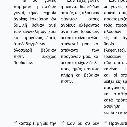
εἴ σοι γονεῖς
“Εάν είχες γονείς
Ἐὰν ἦσαν
παρῆσαν ἢ παίδων
η τέκνα, θα έδιδον
οἱ γονεῖς
γοναί, τήνδε θηρσὶν
αυτούς ως πλούσιον
παιδιά σου
ἀγρίοις ἐσκεύασα ἂν
φάγητον στους
προετοίμα
δαψιλῆ θοῖναν ἀντὶ
αγρίους ελέφαντας
τοὺς προσ
τῶν ἀνεγκλήτων ἐμοὶ
αντί των Ιουδαίων,
πλούσιον 
καὶ προγόνοις ἐμοῖς
οι οποίοι είναι αθώοι
εἰς τὰ ἄγ
ἀποδεδειγμένων
απέναντί μου και
θηρία
ὁλοσχερῆ βεβαίαν
απέναντι των
ἐλέφαντες)
πίστιν ἐξόχως
προγόνων μου, και
Ἰουδαίων,
᾿Ιουδαίων.
οι οποίοι είχαν δείξει
τῶν ὁποίω
προς ημάς πάντοτε
κανένα π
πλήρη και βεβαίαν
καὶ οἱ ὁπο
πίστιν.
δείξει εἰς ἐ
προγόνους 
καὶ σταθερ
κατὰ τρόπ
ἀσυνή
ἐκπληκτικόν
32
32
32
καίπερ εἰ μὴ διὰ τὴν
Εάν δε συ δεν
Πράγματι