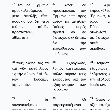
37
37
37
τὸν δὲ ῞Ερμωνα
Αφού δε
Ἀφο
προσκαλεσάμενος
προσεκάλεσε τον
ἐπροσκά
μετὰ ἀπειλῆς εἶπε·
Ερμωνα είπε προς
Ἕρμωνα, το
ποσάκις σοι δεῖ περὶ
αυτόν με απειλήν·
ὕφος ἀπει
τούτων αὐτῶν
“πόσες φορές
Πόσες 
προστάττειν,
πρέπει να σε
ἀθλιώτατε,
ἀθλιώτατε;
διατάξω, αθλιώτατε,
σὲ διατάξω 
δια την
αὐτὰ π
εξολόθρευσιν των
ἀκριβῶς;
Ιουδαίων;
38
38
38
τοὺς ἐλέφαντας ἔτι
Εξαγρίωσε,
Ἐτοίμασε 
καὶ νῦν καθόπλισον
λοιπόν, και ετοίμασε
ἑξαγρίωσε 
εἰς τὴν αὔριον ἐπὶ τὸν
πάλιν αύριον τους
ἐλέφαντες 
τῶν ᾿Ιουδαίων
ελέφαντας δια τον
τὴν ἐξολόθ
ἀφανισμόν.
εξαφανισμόν των
Ἰουδαίων.
Ιουδαίων”.
39
39
39
οἱ δὲ
Οι
Ὅμως οἱ
συνανακείμενοι
παρευρισκόμενοι
ἀξιωματο