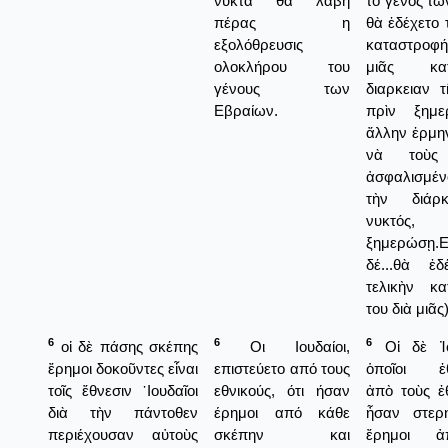
νύκτα θα λάβη
τὸ γένος τῶ
πέρας η
θὰ ἐδέχετο 
εξολόθρευσις
καταστροφή
ολοκλήρου του
μιᾶς κ
γένους των
διαρκειαν τ
Εβραίων.
πρὶν ξημερ
ἄλλην ἑρμηνε
νὰ τοὺς
ἀσφαλισμέ
τὴν διάρκ
νυκτός
ξημερώσῃ.Ε
δέ...θὰ ἐδ
τελικὴν κα
του διὰ μιᾶς)
6
6
6
οἱ δὲ πάσης σκέπης
Οι Ιουδαίοι,
Οἱ δὲ Ἰου
ἔρημοι δοκοῦντες εἶναι
επιστεύετο από τους
ὁποῖοι ἐθ
τοῖς ἔθνεσιν ᾿Ιουδαῖοι
εθνικούς, ότι ήσαν
ἀπὸ τοὺς ἐθ
διὰ τὴν πάντοθεν
έρημοι από κάθε
ἦσαν στερη
περιέχουσαν αὐτοὺς
σκέπην και
ἔρημοι 