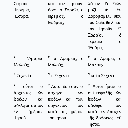
Σαραΐα,
και τον Ιησούν,
λόφον τῆς Σιὼν
῾Ιερεμία,
ήσαν ο Σαραΐα, ο
μαζὶ μὲ τὸν
῎Εσδρα,
Ιερεμίας, ο
Ζοροβάβελ, υἱὸν
Εσδρας,
τοῦ Σαλαθιήλ, καὶ
τὸν Ἰησοῦν: Ὁ
Σαραΐα, ὁ
Ἱερεμία, ὁ
Ἔσδρα,
2
2
2
᾿Αμαρία,
ο Αμαρίας, ο
ὁ Ἀμαρία, ὁ
Μαλούχ,
Μολούχ,
Μαλοὺχ
3
3
3
Σεχενία·
ο Σεχενία.
καὶ ὁ Σεχενία.
7
7
7
οὗτοι οἱ
Αυτοί δε ήσαν οι
Αὐτοὶ ἦσαν οἱ
ἄρχοντες τῶν
αρχηγοί των
ἐπὶ κεφαλῆς τῶν
ἱερέων καὶ
ιερέων και των
ἱερέων καὶ
ἀδελφοὶ αὐτῶν
συγγενών των
ἀδελφοί των
ἐν ἡμέραις
κατά τας ημέρας
κατὰ τὴν ἐποχὴν
᾿Ιησοῦ.
του Ιησού.
τῆς δράσεως τοῦ
Ἰησοῦ,