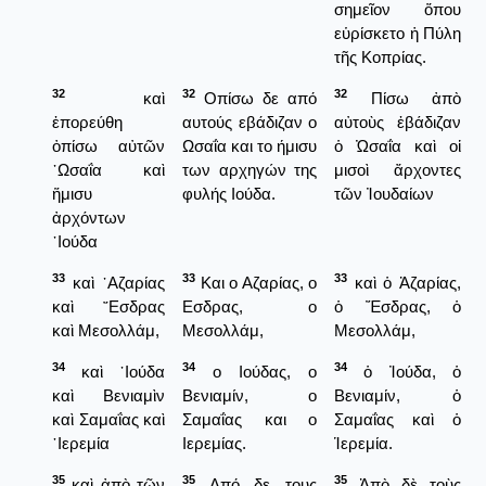
σημεῖον ὅπου
εὑρίσκετο ἡ Πύλη
τῆς Κοπρίας.
32
32
32
καὶ
Οπίσω δε από
Πίσω ἀπὸ
ἐπορεύθη
αυτούς εβάδιζαν ο
αὐτοὺς ἐβάδιζαν
ὀπίσω αὐτῶν
Ωσαΐα και το ήμισυ
ὁ Ὠσαΐα καὶ οἱ
᾿Ωσαΐα καὶ
των αρχηγών της
μισοὶ ἄρχοντες
ἥμισυ
φυλής Ιούδα.
τῶν Ἰουδαίων
ἀρχόντων
᾿Ιούδα
33
33
33
καὶ ᾿Αζαρίας
Και ο Αζαρίας, ο
καὶ ὁ Ἀζαρίας,
καὶ ῎Εσδρας
Εσδρας, ο
ὁ Ἔσδρας, ὁ
καὶ Μεσολλάμ,
Μεσολλάμ,
Μεσολλάμ,
34
34
34
καὶ ᾿Ιούδα
ο Ιούδας, ο
ὁ Ἰούδα, ὁ
καὶ Βενιαμὶν
Βενιαμίν, ο
Βενιαμίν, ὁ
καὶ Σαμαΐας καὶ
Σαμαΐας και ο
Σαμαΐας καὶ ὁ
῾Ιερεμία
Ιερεμίας.
Ἱερεμία.
35
35
35
καὶ ἀπὸ τῶν
Από δε τους
Ἀπὸ δὲ τοὺς