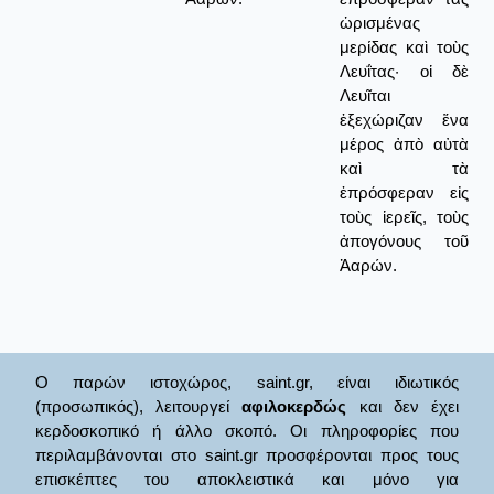
ὡρισμένας
μερίδας καὶ τοὺς
Λευΐτας· οἱ δὲ
Λευῖται
ἐξεχώριζαν ἕνα
μέρος ἀπὸ αὐτὰ
καὶ τὰ
ἐπρόσφεραν εἰς
τοὺς ἱερεῖς, τοὺς
ἀπογόνους τοῦ
Ἀαρών.
Ο παρών ιστοχώρος, saint.gr, είναι ιδιωτικός
(προσωπικός), λειτουργεί
αφιλοκερδώς
και δεν έχει
κερδοσκοπικό ή άλλο σκοπό. Οι πληροφορίες που
περιλαμβάνονται στο saint.gr προσφέρονται προς τους
επισκέπτες του αποκλειστικά και μόνο για