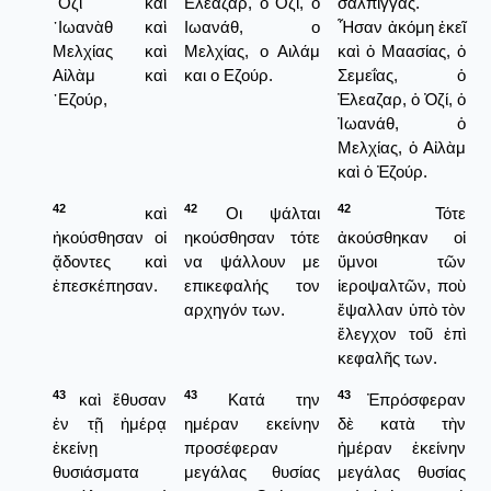
᾿Οζὶ καὶ
Ελεάζαρ, ο Οζί, ο
σάλπιγγας.
᾿Ιωανὰθ καὶ
Ιωανάθ, ο
Ἦσαν ἀκόμη ἐκεῖ
Μελχίας καὶ
Μελχίας, ο Αιλάμ
καὶ ὁ Μαασίας, ὁ
Αἰλὰμ καὶ
και ο Εζούρ.
Σεμεΐας, ὁ
᾿Εζούρ,
Ἐλεαζαρ, ὁ Ὀζί, ὁ
Ἰωανάθ, ὁ
Μελχίας, ὁ Αἰλὰμ
καὶ ὁ Ἐζούρ.
42
42
42
καὶ
Οι ψάλται
Τότε
ἠκούσθησαν οἱ
ηκούσθησαν τότε
ἀκούσθηκαν οἱ
ᾄδοντες καὶ
να ψάλλουν με
ὕμνοι τῶν
ἐπεσκέπησαν.
επικεφαλής τον
ἱεροψαλτῶν, ποὺ
αρχηγόν των.
ἔψαλλαν ὑπὸ τὸν
ἔλεγχον τοῦ ἐπὶ
κεφαλῆς των.
43
43
43
καὶ ἔθυσαν
Κατά την
Ἐπρόσφεραν
ἐν τῇ ἡμέρᾳ
ημέραν εκείνην
δὲ κατὰ τὴν
ἐκείνῃ
προσέφεραν
ἡμέραν ἐκείνην
θυσιάσματα
μεγάλας θυσίας
μεγάλας θυσίας