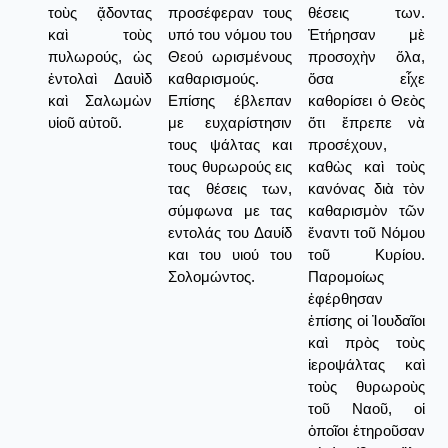
τοὺς ᾄδοντας
προσέφεραν τους
θέσεις των.
καὶ τοὺς
υπό του νόμου του
Ἐτήρησαν μὲ
πυλωρούς, ὡς
Θεού ωρισμένους
προσοχὴν ὅλα,
ἐντολαὶ Δαυὶδ
καθαρισμούς.
ὅσα εἶχε
καὶ Σαλωμὼν
Επίσης έβλεπαν
καθορίσει ὁ Θεὸς
υἱοῦ αὐτοῦ.
με ευχαρίστησιν
ὅτι ἔπρεπε νὰ
τους ψάλτας και
προσέχουν,
τους θυρωρούς εις
καθὼς καὶ τοὺς
τας θέσεις των,
κανόνας διὰ τὸν
σύμφωνα με τας
καθαρισμὸν τῶν
εντολάς του Δαυίδ
ἔναντι τοῦ Νόμου
και του υιού του
τοῦ Κυρίου.
Σολομώντος.
Παρομοίως
ἐφέρθησαν
ἐπίσης οἱ Ἰουδαῖοι
καὶ πρὸς τοὺς
ἱεροψάλτας καὶ
τοὺς θυρωροὺς
τοῦ Ναοῦ, οἱ
ὁποῖοι ἐτηροῦσαν