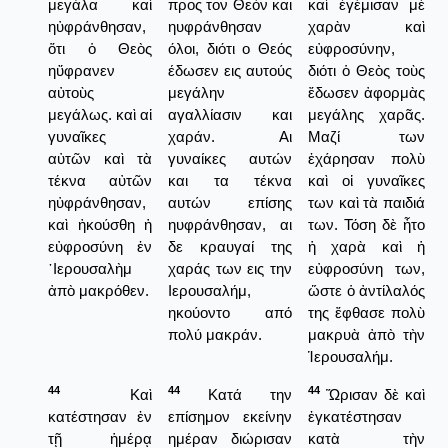
μεγάλα καὶ
προς τον Θεόν και
καὶ ἐγέμισαν μὲ
ηὐφράνθησαν,
ηυφράνθησαν
χαρὰν καὶ
ὅτι ὁ Θεὸς
όλοι, διότι ο Θεός
εὐφροσύνην,
ηὔφρανεν
έδωσεν εις αυτούς
διότι ὁ Θεὸς τοὺς
αὐτοὺς
μεγάλην
ἔδωσεν ἀφορμὰς
μεγάλως. καὶ αἱ
αγαλλίασιν και
μεγάλης χαρᾶς.
γυναῖκες
χαράν. Αι
Μαζί των
αὐτῶν καὶ τὰ
γυναίκες αυτών
ἐχάρησαν πολὺ
τέκνα αὐτῶν
και τα τέκνα
καὶ οἱ γυναῖκες
ηὐφράνθησαν,
αυτών επίσης
των καὶ τὰ παιδιά
καὶ ἠκούσθη ἡ
ηυφράνθησαν, αι
των. Τόση δὲ ἦτο
εὐφροσύνη ἐν
δε κραυγαί της
ἡ χαρὰ καὶ ἡ
῾Ιερουσαλὴμ
χαράς των εις την
εὐφροσύνη των,
ἀπὸ μακρόθεν.
Ιερουσαλήμ,
ὥστε ὁ ἀντίλαλός
ηκούοντο από
της ἔφθασε πολὺ
πολύ μακράν.
μακρυὰ ἀπὸ τὴν
Ἱερουσαλήμ.
44
44
44
Καὶ
Κατά την
Ὥρισαν δὲ καὶ
κατέστησαν ἐν
επίσημον εκείνην
ἐγκατέστησαν
τῇ ἡμέρᾳ
ημέραν διώρισαν
κατὰ τὴν