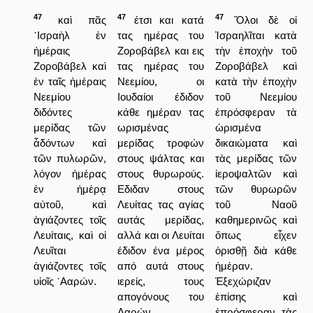
47
47
47
καὶ πᾶς
έτσι και κατά
Ὅλοι δὲ οἱ
᾿Ισραὴλ ἐν
τας ημέρας του
Ἰσραηλῖται κατὰ
ἡμέραις
Ζοροβάβελ και εις
τὴν ἐποχὴν τοῦ
Ζοροβάβελ καὶ
τας ημέρας του
Ζοροβάβελ καὶ
ἐν ταῖς ἡμέραις
Νεεμίου, οι
κατὰ τὴν ἐποχὴν
Νεεμίου
Ιουδαίοι έδιδον
τοῦ Νεεμίου
διδόντες
κάθε ημέραν τας
ἐπρόσφεραν τὰ
μερίδας τῶν
ωρισμένας
ὡρισμένα
ἆδόντων καὶ
μερίδας τροφών
δικαιώματα καὶ
τῶν πυλωρῶν,
στους ψάλτας και
τὰς μερίδας τῶν
λόγον ἡμέρας
στους θυρωρούς.
ἱεροψαλτῶν καὶ
ἐν ἡμέρᾳ
Εδιδαν στους
τῶν θυρωρῶν
αὐτοῦ, καὶ
Λευίτας τας αγίας
τοῦ Ναοῦ
ἁγιάζοντες τοῖς
αυτάς μερίδας,
καθημερινῶς καὶ
Λευίταις, καὶ οἱ
αλλά και οι Λευίται
ὅπως εἶχεν
Λευῖται
έδιδον ένα μέρος
ὁρισθῇ διὰ κάθε
ἁγιάζοντες τοῖς
από αυτά στους
ἡμέραν.
υἱοῖς ᾿Ααρών.
ιερείς, τους
Ἐξεχώριζαν
απογόνους του
ἐπίσης καὶ
Ααρών.
ἐπρόσφεραν τὰς