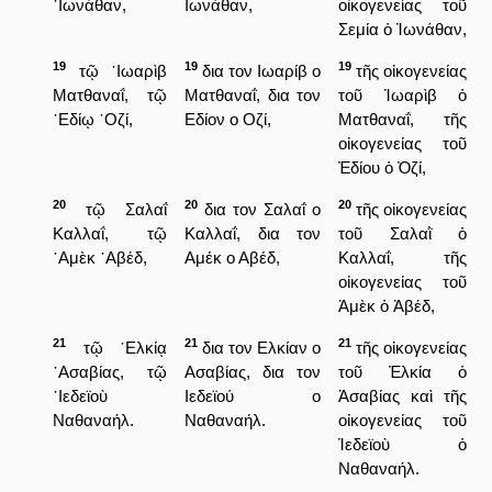
᾿Ιωνάθαν,
Ιωνάθαν,
οἰκογενείας τοῦ
Σεμία ὁ Ἰωνάθαν,
19
19
19
τῷ ᾿Ιωαρὶβ
δια τον Ιωαρίβ ο
τῆς οἰκογενείας
Ματθαναΐ, τῷ
Ματθαναΐ, δια τον
τοῦ Ἰωαρὶβ ὁ
᾿Εδίῳ ᾿Οζί,
Εδίον ο Οζί,
Ματθαναΐ, τῆς
οἰκογενείας τοῦ
Ἐδίου ὁ Ὀζί,
20
20
20
τῷ Σαλαΐ
δια τον Σαλαΐ ο
τῆς οἰκογενείας
Καλλαΐ, τῷ
Καλλαΐ, δια τον
τοῦ Σαλαῒ ὁ
᾿Αμὲκ ᾿Αβέδ,
Αμέκ ο Αβέδ,
Καλλαΐ, τῆς
οἰκογενείας τοῦ
Ἀμὲκ ὁ Ἀβέδ,
21
21
21
τῷ ᾿Ελκίᾳ
δια τον Ελκίαν ο
τῆς οἰκογενείας
᾿Ασαβίας, τῷ
Ασαβίας, δια τον
τοῦ Ἐλκία ὁ
᾿Ιεδεϊοὺ
Ιεδεϊού ο
Ἀσαβίας καὶ τῆς
Ναθαναήλ.
Ναθαναήλ.
οἰκογενείας τοῦ
Ἰεδεϊοὺ ὁ
Ναθαναήλ.