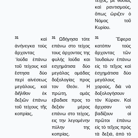
τεῖχος, μὲ θυσίας
καὶ ραντισμούς,
ὅπως ὥριζεν ὁ
Νόμος τοῦ
Κυρίου.
31
31
31
καὶ
Ωδήγησα τότε
Ἔφερα
ἀνήνεγκα τοὺς
επάνω στο τείχος
κατόπιν τοὺς
ἄρχοντας
τους άρχοντας της
ἄρχοντας τῶν
᾿Ιούδα ἐπάνω
φυλής Ιούδα και
Ἰουδαίων ἐπάνω
τοῦ τείχους καὶ
εσχημάτισα δύο
εἰς τὸ τεῖχος καὶ
ἔστησα δύο
μεγάλας ομάδας
ἐσχημάτισα δύο
περὶ αἰνέσεως
δοξολογίας προς
μεγάλους
μεγάλους, καὶ
τον Θεόν. Η
χορούς, διὰ νὰ
διῆλθον ἐκ
πρώτη, ομάς
δοξολογήσουν
δεξιῶν ἐπάνω
εβαδισε προς το
τὸν Κύριον. Καὶ
τοῦ τείχους τῆς
δεξιόν μέρος
ἄρχισαν νὰ
κοπρίας,
επάνω στο τείχος,
βαδίζουν οἱ
εις την λεγομένην
πρῶτοι ἐπάνω
πύλην της
εἰς τὸ τεῖχος πρὸς
κοπρίας.
τὰ δεξιά, ἀπὸ τὸ