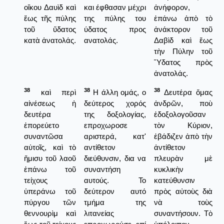
οἴκου Δαυὶδ καὶ
και έφθασαν μέχρι
ἀνήφορον,
ἕως τῆς πύλης
της πύλης του
ἐπάνω ἀπὸ τὸ
τοῦ ὕδατος
ύδατος προς
ἀνάκτορον τοῦ
κατὰ ἀνατολάς.
ανατολάς.
Δαβὶδ καὶ ἕως
τὴν Πύλην τοῦ
Ὕδατος πρὸς
ἀνατολάς.
38
38
38
καὶ περὶ
Η άλλη ομάς, ο
Δευτέρα ὅμας
αἰνέσεως ἡ
δεύτερος χορός
ἀνδρῶν, ποὺ
δευτέρα
της δοξολογίας,
ἐδοξολογοῦσαν
ἐπορεύετο
επροχωροσε
τὸν Κύριον,
συναντῶσα
αριστερά, κατ'
ἐβάδιζεν ἀπὸ τὴν
αὐτοῖς, καὶ τὸ
αντίθετον
ἀντίθετον
ἥμισυ τοῦ λαοῦ
διεύθυνσιν, δια να
πλευρὰν μὲ
ἐπάνω τοῦ
συναντήση
κυκλικὴν
τείχους
αυτούς. Το
κατεύθυνσιν
ὑπεράνω τοῦ
δεύτερον αυτό
πρὸς αὐτοὺς διὰ
πύργου τῶν
τμήμα της
νὰ τοὺς
θεννουρὶμ καὶ
λιτανείας
συναντήσουν. Τὸ