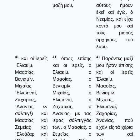
μαζή μου,
αὐτοὺς ἤμουν
ἐκεῖ καὶ ἐγώ, ὁ
Νεεμίας, καὶ εἶχα
κοντά μου καὶ
τοὺς μισοὺς
ἀρχηγοὺς τοῦ
λαοῦ.
41
41
41
καὶ οἱ ἱερεῖς
όπως επίσης
Παρόντες μαζί
᾿Ελιακίμ,
και οι ιερείς, ο
μου ἦσαν ἐπίσης
Μαασίας,
Ελιακίμ, ο
καὶ οἱ ἱερεῖς
Βενιαμίν,
Μαασίας, ο
Ἐλιακίμ,
Μιχαίας,
Βενιαμίν, ο
Μαασίας,
᾿Ελιωηναί,
Μιχαίας, ο
Βενιαμίν,
Ζαχαρίας,
Ελιωηναί, ο
Μιχαίας,
᾿Ανανίας ἐν
Ζαχαρίας, ο
Ἐλιωηναί,
σάλπιγξι καὶ
Ανανίας, με τας
Ζαχαρίας,
Μαασίας καὶ
ιεράς σάλπιγγάς
Ἀνανίας, ποὺ
Σεμεΐας καὶ
των, ο Μαασίας, ο
εἶχαν εἰς τὰ χέρια
᾿Ελεάζαρ καὶ
Σεμεΐας, ο
των καὶ