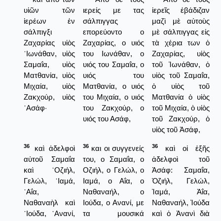
υἱῶν τῶν
ιερείς με τας
ἱερεῖς ἐβάδιζαν
ἱερέων ἐν
σάλπιγγας
μαζὶ μὲ αὐτοὺς
σάλπιγξι
επορεύοντο ο
μὲ σάλπιγγας εἰς
Ζαχαρίας υἱὸς
Ζαχαρίας, ο υιός
τὰ χέρια των ὁ
᾿Ιωνάθαν, υἱὸς
του Ιωνάθαν, ο
Ζαχαρίας, υἱὸς
Σαμαΐα, υἱὸς
υιός του Σαμαΐα, ο
τοῦ Ἰωνάθαν, ὁ
Ματθανία, υἱὸς
υιός του
υἱὸς τοῦ Σαμαΐα,
Μιχαία, υἱὸς
Ματθανία, ο υιός
ὁ υἱὸς τοῦ
Ζακχούρ, υἱὸς
του Μιχαία, ο υιός
Ματθανία ὁ υἱὸς
᾿Ασάφ·
του Ζακχούρ, ο
τοῦ Μιχαία, ὁ υἱὸς
υιός του Ασάφ,
τοῦ Ζακχούρ, ὁ
υἱὸς τοῦ Ἀσάφ,
36
36
36
καὶ ἀδελφοὶ
και οι συγγενείς
καὶ οἱ ἑξῆς
αὐτοῦ Σαμαΐα
του, ο Σαμαΐα, ο
ἀδελφοὶ τοῦ
καὶ ᾿Οζιήλ,
Οζιήλ, ο Γελώλ, ο
Ἀσάφ: Σαμαΐα,
Γελώλ, ᾿Ιαμά,
Ιαμά, ο Αΐα, ο
Ὀζιήλ, Γελώλ,
᾿Αΐα,
Ναθαναήλ, ο
Ἰαμά, Ἀΐα,
Ναθαναὴλ καὶ
Ιούδα, ο Ανανί, με
Ναθαναήλ, Ἰούδα
᾿Ιούδα, ᾿Ανανί,
τα μουσικά
καὶ ὁ Ἀνανὶ διὰ