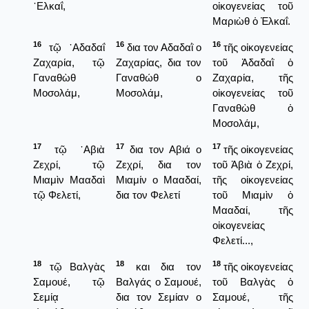
᾿Ελκαΐ,
οἰκογενείας τοῦ
Μαριὼθ ὁ Ἐλκαΐ.
16
16
16
τῷ ᾿Αδαδαΐ
δια τον Αδαδαῒ ο
τῆς οἰκογενείας
Ζαχαρία, τῷ
Ζαχαρίας, δια τον
τοῦ Ἀδαδαῒ ὁ
Γαναθὼθ
Γαναθώθ ο
Ζαχαρία, τῆς
Μοσολάμ,
Μοσολάμ,
οἰκογενείας τοῦ
Γαναθὼθ ὁ
Μοσολάμ,
17
17
17
τῷ ᾿Αβιὰ
δια τον Αβιά ο
τῆς οἰκογενείας
Ζεχρί, τῷ
Ζεχρί, δια τον
τοῦ Ἀβιὰ ὁ Ζεχρί,
Μιαμὶν Μααδαὶ
Μιαμίν ο Μααδαί,
τῆς οἰκογενείας
τῷ Φελετί,
δια τον Φελετί
τοῦ Μιαμὶν ὁ
Μααδαί, τῆς
οἰκογενείας
Φελετί...,
18
18
18
τῷ Βαλγὰς
και δια τον
τῆς οἰκογενείας
Σαμουέ, τῷ
Βαλγάς ο Σαμουέ,
τοῦ Βαλγὰς ὁ
Σεμίᾳ
δια τον Σεμίαν ο
Σαμουέ, τῆς