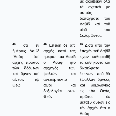
μὲ ἀκρίβειαν ὅλα
τὰ σχετικὰ μὲ
αὐτοὺς
διατάγματα τοῦ
Δαβὶδ καὶ τοῦ
υἱοῦ του
Σολομῶντος.
46
46
46
ὅτι ἐν
Επειδή δε απ'
Διότι ἀπὸ τὴν
ἡμέραις Δαυὶδ
αρχής κατά τας
ἐποχὴν τοῦ Δαβὶδ
᾿Ασὰφ ἀπ'
ημέρας του Δαυίδ
εἶχαν καθορισθῆ
ἀρχῆς πρῶτος
ο Ασάφ ήτο
τὰ καθήκοντα καὶ
τῶν ἆδόντων
αρχηγός των
δικαιώματα
καὶ ὕμνον καὶ
ψαλτών και
ἐκείνων, ποὺ θὰ
αἴνεσιν τῷ
ανεπέμποντο
ἔψαλλαν ὕμνους
Θεῷ.
αίνοι και
καὶ δοξολογίας
δοξολογίαι στον
εἰς τὸν Θεόν,
Θεόν,
πρῶτος δὲ
μεταξὺ αὐτῶν εἰς
τὴν ἀρχὴν ἦτο ὁ
Ἀσάφ.