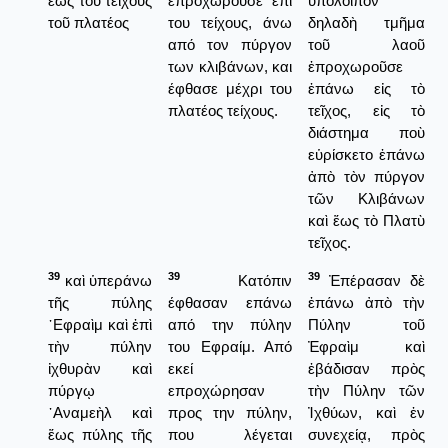
ἕως τοῦ τείχους
επροχωρούσε επί
ὑπόλοιπον
τοῦ πλατέος
του τείχους, άνω
δηλαδὴ τμῆμα
από τον πύργον
τοῦ λαοῦ
των κλιβάνων, και
ἐπροχωροῦσε
έφθασε μέχρι του
ἐπάνω εἰς τὸ
πλατέος τείχους.
τεῖχος, εἰς τὸ
διάστημα ποὺ
εὑρίσκετο ἐπάνω
ἀπὸ τὸν πύργον
τῶν Κλιβάνων
καὶ ἕως τὸ Πλατὺ
τεῖχος.
39
39
39
καὶ ὑπεράνω
Κατόπιν
Ἐπέρασαν δὲ
τῆς πύλης
έφθασαν επάνω
ἐπάνω ἀπὸ τὴν
᾿Εφραὶμ καὶ ἐπὶ
από την πύλην
Πύλην τοῦ
τὴν πύλην
του Εφραίμ. Από
Ἐφραὶμ καὶ
ἰχθυρὰν καὶ
εκεί
ἐβάδισαν πρὸς
πύργῳ
επροχώρησαν
τὴν Πύλην τῶν
᾿Αναμεὴλ καὶ
προς την πύλην,
Ἰχθύων, καὶ ἐν
ἕως πύλης τῆς
που λέγεται
συνεχείᾳ, πρὸς