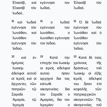
᾿Ελιασίβ, καὶ
εγέννησε τον
Ἐλιασὶβ τὸν
᾿Ελιασὶβ τὸν
Ιωδαέ,
Ἰωδαέ.
᾿Ιωδαέ,
11
11
11
καὶ ᾿Ιωδαὲ
ο Ιωδαέ
Ὁ δὲ Ἰωδαὲ
ἐγέννησε τὸν
εγέννησε τον
ἐγέννησε τὸν
᾿Ιωνάθαν, καὶ
Ιωνάθαν, ο
Ἰωνάθαν καὶ ὁ
᾿Ιωνάθαν
Ιωνάθαν εγέννησε
Ἰωνάθαν
ἐγέννησε τὸν
τον Ιαδού.
ἐγέννησε τὸν
᾿Ιαδού.
Ἰαδού.
12
12
12
καὶ ἐν
Κατά την
Κατὰ δὲ τοὺς
ἡμέραις
εποχήν του Ιωακίμ
χρόνους τῆς
᾿Ιωακὶμ
οι ιερείς αδελφοί
δράσεως τοῦ
ἀδελφοὶ αὐτοῦ
αυτού ήσαν
Ἰωακὶμ οἱ ἑξῆς
οἱ ἱερεῖς καὶ οἱ
αρχηγοί δια τας
ἱερεῖς ἀδελφοί
ἄρχοντες τῶν
κάτωθι
του ἦσαν ἐπὶ
πατριῶν· τῷ
οικογενείας· δια
κεφαλῆς τῶν
Σαραΐα
τον Σαραΐα ο
πατριαρχικῶν
᾿Αμαρία, τῷ
Αμαρίας, δια τον
οἰκογενειῶν: Τῆς
῾Ιερεμίᾳ
Ιερεμίαν ο
οἰκογενείας τοῦ