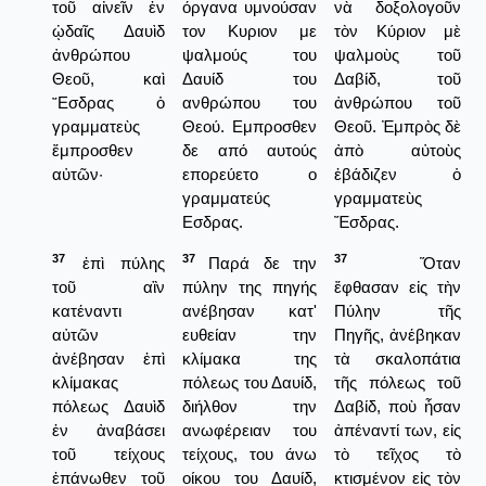
τοῦ αἰνεῖν ἐν
όργανα υμνούσαν
νὰ δοξολογοῦν
ᾠδαῖς Δαυὶδ
τον Κυριον με
τὸν Κύριον μὲ
ἀνθρώπου
ψαλμούς του
ψαλμοὺς τοῦ
Θεοῦ, καὶ
Δαυίδ του
Δαβίδ, τοῦ
῎Εσδρας ὁ
ανθρώπου του
ἀνθρώπου τοῦ
γραμματεὺς
Θεού. Εμπροσθεν
Θεοῦ. Ἐμπρὸς δὲ
ἔμπροσθεν
δε από αυτούς
ἀπὸ αὐτοὺς
αὐτῶν·
επορεύετο ο
ἐβάδιζεν ὁ
γραμματεύς
γραμματεὺς
Εσδρας.
Ἔσδρας.
37
37
37
ἐπὶ πύλης
Παρά δε την
Ὅταν
τοῦ αἲν
πύλην της πηγής
ἔφθασαν εἰς τὴν
κατέναντι
ανέβησαν κατ'
Πύλην τῆς
αὐτῶν
ευθείαν την
Πηγῆς, ἀνέβηκαν
ἀνέβησαν ἐπὶ
κλίμακα της
τὰ σκαλοπάτια
κλίμακας
πόλεως του Δαυίδ,
τῆς πόλεως τοῦ
πόλεως Δαυὶδ
διήλθον την
Δαβίδ, ποὺ ἦσαν
ἐν ἀναβάσει
ανωφέρειαν του
ἀπέναντί των, εἰς
τοῦ τείχους
τείχους, του άνω
τὸ τεῖχος τὸ
ἐπάνωθεν τοῦ
οίκου του Δαυίδ,
κτισμένον εἰς τὸν