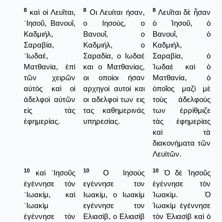
8
8
8
καὶ οἱ Λευῖται,
Οι Λευίται ήσαν,
Λευῖται δὲ ἦσαν
᾿Ιησοῦ, Βανουΐ,
ο Ιησούς, ο
ὁ Ἰησοῦ, ὁ
Καδμιήλ,
Βανουΐ, ο
Βανουΐ, ὁ
Σαραβία,
Καδμιήλ, ο
Καδμιήλ,
᾿Ιωδαέ,
Σαραδία, ο Ιωδαέ
Σαραβία, ὁ
Ματθανία, ἐπὶ
και ο Ματθανίας,
Ἰωδαὲ καὶ ὁ
τῶν χειρῶν
οι οποίοι ήσαν
Ματθανία, ὁ
αὐτὸς καὶ οἱ
αρχηγοί αυτοί και
ὁποῖος μαζὶ μὲ
ἀδελφοὶ αὐτῶν
οι αδελφοί των εις
τοὺς ἀδελφούς
εἰς τὰς
τας καθημερινάς
των ἐρρίθμιζε
ἐφημερίας.
υπηρεσίας.
τὰς ἐφημερίας
καὶ τὰ
διακονήματα τῶν
Λευϊτῶν.
10
10
10
καὶ ᾿Ιησοῦς
Ο Ιησούς
Ὁ δὲ Ἰησοῦς
ἐγέννησε τὸν
εγέννησε τον
ἐγέννησε τὸν
᾿Ιωακίμ, καὶ
Ιωακίμ, ο Ιωακίμ
Ἰωακίμ. Ὁ
᾿Ιωακὶμ
εγέννησε τον
Ἰωακὶμ ἐγέννησε
ἐγέννησε τὸν
Ελιασίβ, ο Ελιασίβ
τὸν Ἐλιασὶβ καὶ ὁ