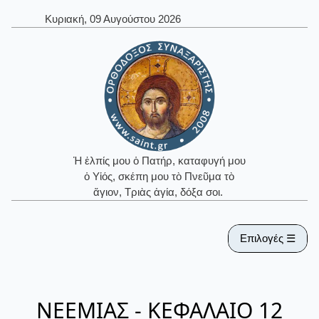
Κυριακή, 09 Αυγούστου 2026
Ἡ ἐλπίς μου ὁ Πατήρ, καταφυγή μου
ὁ Υἱός, σκέπη μου τὸ Πνεῦμα τὸ
ἅγιον, Τριὰς ἁγία, δόξα σοι.
Επιλογές ☰
ΝΕΕΜΙΑΣ - ΚΕΦΑΛΑΙΟ 12