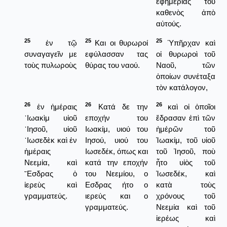
ἐφημερίας τοῦ
καθενὸς ἀπὸ
αὐτούς.
25
25
25
ἐν τῷ
Και οι θυρωροί
Ὑπῆρχαν καὶ
συναγαγεῖν με
εφύλασσαν τας
οἱ θυρωροὶ τοῦ
τοὺς πυλωροὺς
θύρας του ναού.
Ναοῦ, τῶν
ὁποίων συνέταξα
τὸν κατάλογον,
26
26
26
ἐν ἡμέραις
Κατά δε την
καὶ οἱ ὁποῖοι
᾿Ιωακὶμ υἱοῦ
εποχήν του
ἔδρασαν ἐπὶ τῶν
᾿Ιησοῦ, υἱοῦ
Ιωακίμ, υιού του
ἡμέρῶν τοῦ
᾿Ιωσεδὲκ καὶ ἐν
Ιησού, υιού του
Ἰωακίμ, τοῦ υἱοῦ
ἡμέραις
Ιωσεδέκ, όπως και
τοῦ Ἰησοῦ, ποὺ
Νεεμία, καὶ
κατά την εποχήν
ἦτο υἱὸς τοῦ
῎Εσδρας ὁ
του Νεεμίου, ο
Ἰωσεδέκ, καὶ
ἱερεὺς καὶ
Εσδρας ήτο ο
κατὰ τοὺς
γραμματεύς.
ιερεύς και ο
χρόνους τοῦ
γραμματεύς.
Νεεμία καὶ τοῦ
ἱερέως καὶ