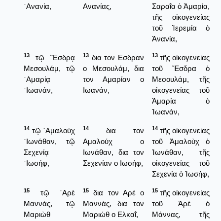
᾿Ανανία,
Ανανίας,
Σαραΐα ὁ Ἀμαρία,
τῆς οἰκογενείας
τοῦ Ἱερεμία ὁ
Ἀνανία,
13
13
13
τῷ ῎Εσδρᾳ
δια τον Εσδραν
τῆς οἰκογενείας
Μεσουλάμ, τῷ
ο Μεσουλάμ, δια
τοῦ Ἔσδρα ὁ
᾿Αμαρίᾳ
τον Αμαρίαν ο
Μεσουλάμ, τῆς
᾿Ιωανάν,
Ιωανάν,
οἰκογενείας τοῦ
Ἀμαρία ὁ
Ἰωανάν,
14
14
14
τῷ ᾿Αμαλοὺχ
δια τον
τῆς οἰκογενείας
᾿Ιωνάθαν, τῷ
Αμαλούχ ο
τοῦ Ἀμαλοὺχ ὁ
Σεχενίᾳ
Ιωνάθαν, δια τον
Ἰωνάθαν, τῆς
᾿Ιωσήφ,
Σεχενίαν ο Ιωσήφ,
οἰκογενείας τοῦ
Σεχενία ὁ Ἰωσήφ,
15
15
15
τῷ ᾿Αρὲ
δια τον Αρέ ο
τῆς οἰκογενείας
Μαννάς, τῷ
Μαννάς, δια τον
τοῦ Ἀρὲ ὁ
Μαριὼθ
Μαριώθ ο Ελκαΐ,
Μάννας, τῆς