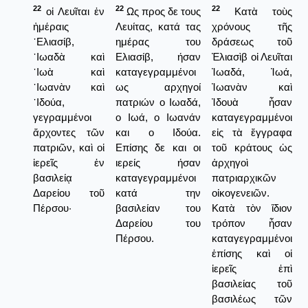
22
22
22
οἱ Λευῖται ἐν
Ως προς δε τους
Κατὰ τοὺς
ἡμέραις
Λευίτας, κατά τας
χρόνους τῆς
᾿Ελιασίβ,
ημέρας του
δράσεως τοῦ
᾿Ιωαδὰ καὶ
Ελιασίβ, ήσαν
Ἐλιασὶβ οἱ Λευῖται
᾿Ιωὰ καὶ
καταγεγραμμένοι
Ἰωαδά, Ἰωά,
᾿Ιωανὰν καὶ
ως αρχηγοί
Ἰωανὰν καὶ
᾿Ιδούα,
πατριών ο Ιωαδά,
Ἰδουὰ ἦσαν
γεγραμμένοι
ο Ιωά, ο Ιωανάν
καταγεγραμμένοι
ἄρχοντες τῶν
και ο Ιδούα.
εἰς τὰ ἔγγραφα
πατριῶν, καὶ οἱ
Επίσης δε και οι
τοῦ κράτους ὡς
ἱερεῖς ἐν
ιερείς ήσαν
ἀρχηγοὶ
βασιλείᾳ
καταγεγραμμένοι
πατριαρχικῶν
Δαρείου τοῦ
κατά την
οἰκογενειῶν.
Πέρσου·
βασιλείαν του
Κατὰ τὸν ἴδιον
Δαρείου του
τρόπον ἦσαν
Πέρσου.
καταγεγραμμένοι
ἐπίσης καὶ οἱ
ἱερεῖς ἐπὶ
βασιλείας τοῦ
βασιλέως τῶν