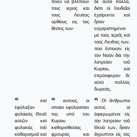
πολύ να βλέπουν
δὲ αὐτὰ πολλά,
τους ιερείς και
διότι οἱ Ἰουδαῖοι
τους Λευίτας
ἐχαίροντο καὶ
ορθίους εις τας
ἦσαν
θέσεις των·
εὐχαριστημένοι
μὲ τοὺς ἱερεῖς καὶ
τοὺς Λευΐτας των,
ποὺ ἔστεκαν εἰς
τὸν Ναὸν διὰ τὴν
λατρείαν τοῦ
Κυρίου, καὶ
ἐπρόσφεραν δι’
αὐτὸ πολλὰς
δωρεάς.
45
45
45
καὶ
αυτούς, οι
Οἱ ἄνθρωποι
ἐφύλαξαν
οποίοι εφύλασσαν
αὐτοί, οἱ
φυλακὰς Θεοῦ
τας υπό του
ἀφιερωμένοι εἰς
αὐτῶν καὶ
Κυρίου
τὴν λατρείαν τοῦ
φυλακὰς τοῦ
καθορισθείσας
Θεοῦ των, ἦσαν
καθαρισμοῦ καὶ
φρουράς και
ἄγρυπνοι εἰς τὰς