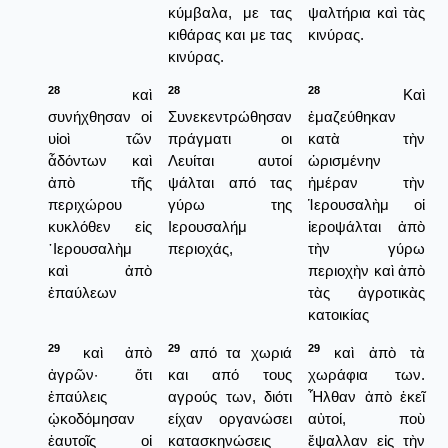
κύμβαλα, με τας
ψαλτήρια καὶ τὰς
κιθάρας και με τας
κινύρας.
κινύρας.
28
28
28
καὶ
Καὶ
συνήχθησαν οἱ
Συνεκεντρώθησαν
ἐμαζεύθηκαν
υἱοὶ τῶν
πράγματι οι
κατὰ τὴν
ἆδόντων καὶ
Λευίται αυτοί
ὡρισμένην
ἀπὸ τῆς
ψάλται από τας
ἡμέραν τὴν
περιχώρου
γύρω της
Ἱερουσαλὴμ οἱ
κυκλόθεν εἰς
Ιερουσαλήμ
ἱεροψάλται ἀπὸ
῾Ιερουσαλὴμ
περιοχάς,
τὴν γύρω
καὶ ἀπὸ
περιοχὴν καὶ ἀπὸ
ἐπαύλεων
τὰς ἀγροτικὰς
κατοικίας
29
29
29
καὶ ἀπὸ
από τα χωριά
καὶ ἀπὸ τὰ
ἀγρῶν· ὅτι
και από τους
χωράφια των.
ἐπαύλεις
αγρούς των, διότι
Ἦλθαν ἀπὸ ἐκεῖ
ᾠκοδόμησαν
είχαν οργανώσει
αὐτοί, ποὺ
ἑαυτοῖς οἱ
κατασκηνώσεις
ἔψαλλαν εἰς τὴν