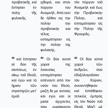
προβατικῆς καὶ
ιχθυρά, και στον
τὸν πύργον τοῦ
ἔστησαν ἐν
πύργον του
Ἀναμεὴλ καὶ ἕως
πύλῃ τῆς
Αναμεήλ. Από εκεί
τὴν Προβατικὴν
φυλακῆς.
δε ήλθον εις την
Πύλην, καὶ
πύλην την
ἐσταμάτησαν εἰς
προβατικήν και
τὴν Πύλην τῆς
τέλος
Φρουρᾶς.
εσταμάτησαν εις
την πύλην της
φυλακής.
40
40
40
καὶ ἔστησαν
Οι δύο αυτοί
Οἱ δύο αὐτοὶ
αἱ δύο τῆς
χοροί της
χοροὶ τῶν
αἰνέσεως ἐν
λιτανείας
ἀνδρῶν, ποὺ
οἴκῳ τοῦ Θεοῦ,
εσταμάτησαν
ἐδοξολογοῦσαν
καὶ ἐγὼ καὶ τὸ
απέναντι από τον
τὸν Κύριον,
ἥμισυ τῶν
ναόν του Θεού,
συναντήθηκαν
στρατηγῶν μετ'
μαζή δε με αυτούς
καὶ ἐστάθηκαν
ἐμοῦ
και εγώ και οι
τελικῶς ἐμπρὸς
μισοί άρχοντες
εἰς τὸν Ναὸν τοῦ
που ευρίσκοντο
Θεοῦ. Μαζὶ μὲ