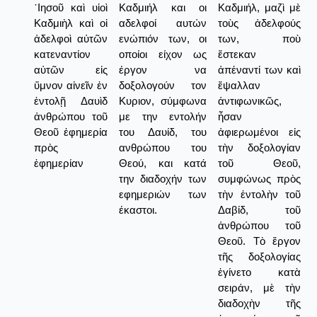
᾿Ιησοῦ καὶ υἱοὶ
Καδμιήλ και οι
Καδμιήλ, μαζὶ μὲ
Καδμιὴλ καὶ οἱ
αδελφοί αυτών
τοὺς ἀδελφούς
ἀδελφοὶ αὐτῶν
ενώπιόν των, οι
των, ποὺ
κατεναντίον
οποίοι είχον ως
ἔστεκαν
αὐτῶν εἰς
έργον να
ἀπέναντί των καὶ
ὕμνον αἰνεῖν ἐν
δοξολογούν τον
ἔψαλλαν
ἐντολῇ Δαυὶδ
Κυριον, σύμφωνα
ἀντιφωνικῶς,
ἀνθρώπου τοῦ
με την εντολήν
ἦσαν
Θεοῦ ἐφημερία
του Δαυίδ, του
ἀφιερωμένοι εἰς
πρὸς
ανθρώπου του
τὴν δοξολογίαν
ἐφημερίαν
Θεού, και κατά
τοῦ Θεοῦ,
την διαδοχήν των
συμφώνως πρὸς
εφημεριών των
τὴν ἐντολὴν τοῦ
έκαστοι.
Δαβίδ, τοῦ
ἀνθρώπου τοῦ
Θεοῦ. Τὸ ἔργον
τῆς δοξολογίας
ἐγίνετο κατὰ
σειράν, μὲ τὴν
διαδοχὴν τῆς