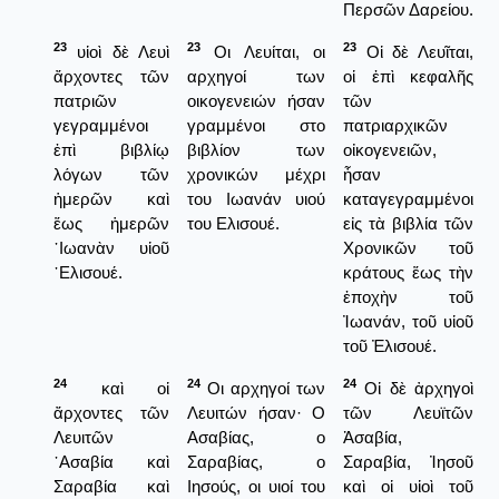
Περσῶν Δαρείου.
23
23
23
υἱοὶ δὲ Λευὶ
Οι Λευίται, οι
Οἱ δὲ Λευῖται,
ἄρχοντες τῶν
αρχηγοί των
οἱ ἐπὶ κεφαλῆς
πατριῶν
οικογενειών ήσαν
τῶν
γεγραμμένοι
γραμμένοι στο
πατριαρχικῶν
ἐπὶ βιβλίῳ
βιβλίον των
οἰκογενειῶν,
λόγων τῶν
χρονικών μέχρι
ἦσαν
ἡμερῶν καὶ
του Ιωανάν υιού
καταγεγραμμένοι
ἕως ἡμερῶν
του Ελισουέ.
εἰς τὰ βιβλία τῶν
᾿Ιωανὰν υἱοῦ
Χρονικῶν τοῦ
᾿Ελισουέ.
κράτους ἕως τὴν
ἐποχὴν τοῦ
Ἰωανάν, τοῦ υἱοῦ
τοῦ Ἐλισουέ.
24
24
24
καὶ οἱ
Οι αρχηγοί των
Οἱ δὲ ἀρχηγοὶ
ἄρχοντες τῶν
Λευιτών ήσαν· Ο
τῶν Λευϊτῶν
Λευιτῶν
Ασαβίας, ο
Ἀσαβία,
᾿Ασαβία καὶ
Σαραβίας, ο
Σαραβία, Ἰησοῦ
Σαραβία καὶ
Ιησούς, οι υιοί του
καὶ οἱ υἱοὶ τοῦ