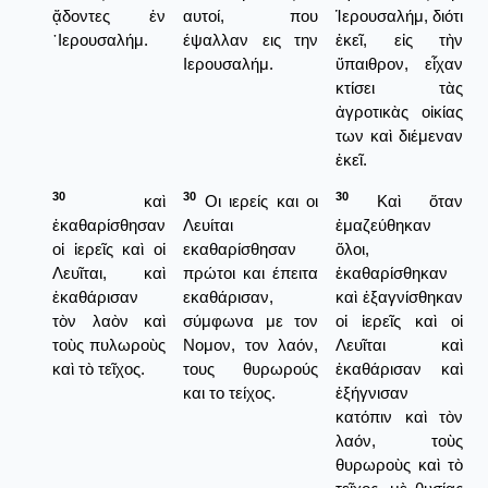
ᾄδοντες ἐν
αυτοί, που
Ἱερουσαλήμ, διότι
῾Ιερουσαλήμ.
έψαλλαν εις την
ἐκεῖ, εἰς τὴν
Ιερουσαλήμ.
ὕπαιθρον, εἶχαν
κτίσει τὰς
ἀγροτικὰς οἰκίας
των καὶ διέμεναν
ἐκεῖ.
30
30
30
καὶ
Οι ιερείς και οι
Καὶ ὅταν
ἐκαθαρίσθησαν
Λευίται
ἐμαζεύθηκαν
οἱ ἱερεῖς καὶ οἱ
εκαθαρίσθησαν
ὅλοι,
Λευῖται, καὶ
πρώτοι και έπειτα
ἐκαθαρίσθηκαν
ἐκαθάρισαν
εκαθάρισαν,
καὶ ἑξαγνίσθηκαν
τὸν λαὸν καὶ
σύμφωνα με τον
οἱ ἱερεῖς καὶ οἱ
τοὺς πυλωροὺς
Νομον, τον λαόν,
Λευῖται καὶ
καὶ τὸ τεῖχος.
τους θυρωρούς
ἐκαθάρισαν καὶ
και το τείχος.
ἐξήγνισαν
κατόπιν καὶ τὸν
λαόν, τοὺς
θυρωροὺς καὶ τὸ