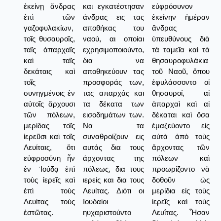
ἐκείνῃ ἄνδρας
και εγκατέστησαν
εὐφρόσυνον
ἐπὶ τῶν
άνδρας εις τας
ἐκείνην ἡμέραν
γαζοφυλακίων,
αποθήκας του
ἄνδρας
τοῖς θυσαυροῖς,
ναού, αι οποίαι
ὑπευθύνους διὰ
ταῖς ἀπαρχαῖς
εχρησιμοποιούντο,
τὰ ταμεῖα καὶ τὰ
καὶ ταῖς
δια να
θησαυροφυλάκια
δεκάταις καὶ
αποθηκεύουν τας
τοῦ Ναοῦ, ὅπου
τοῖς
προσφοράς των,
ἐφυλάσσοντο οἱ
συνηγμένοις ἐν
τας απαρχάς και
θησαυροί, αἱ
αὐτοῖς ἄρχουσι
τα δέκατα των
ἀπαρχαὶ καὶ αἱ
τῶν πόλεων,
εισοδημάτων των.
δέκαται καὶ ὅσα
μερίδας τοῖς
Να τα
ἐμαζεύοντο εἰς
ἱερεῦσι καὶ τοῖς
συναθροίζουν εις
αὐτὰ ἀπὸ τοὺς
Λευίταις, ὅτι
αυτάς δια τους
ἄρχοντας τῶν
εὐφροσύνη ἦν
άρχοντας της
πόλεων καὶ
ἐν ᾿Ιούδᾳ ἐπὶ
πόλεως, δια τους
προωρίζοντο νὰ
τοὺς ἱερεῖς καὶ
ιερείς και δια τους
δοθοῦν ὡς
ἐπὶ τοὺς
Λευίτας. Διότι οι
μερίδια εἰς τοὺς
Λευίτας τοὺς
Ιουδαίοι
ἱερεῖς καὶ τοὺς
ἑστῶτας.
ηυχαριστούντο
Λευΐτας. Ἦσαν