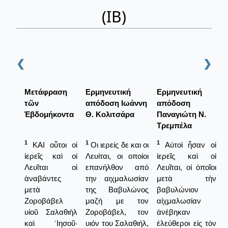
(ΙΒ)
❮
❯
Μετάφραση
Ερμηνευτική
Ερμηνευτική
τῶν
απόδοση Ιωάννη
απόδοση
Ἑβδομήκοντα
Θ. Κολιτσάρα
Παναγιώτη Ν.
Τρεμπέλα
1
1
1
ΚΑΙ οὗτοι οἱ
Οι ιερείς δε και οι
Αὐτοὶ ἦσαν οἱ
ἱερεῖς καὶ οἱ
Λευίται, οι οποίοι
ἱερεῖς καὶ οἱ
Λευῖται οἱ
επανήλθον από
Λευῖται, οἱ ὁποῖοι
ἀναβάντες
την αιχμαλωσίαν
μετὰ τὴν
μετὰ
της Βαβυλώνος
βαβυλώνιον
Ζοροβάβελ
μαζή με τον
αἰχμαλωσίαν
υἱοῦ Σαλαθιὴλ
Ζοροβάβελ, τον
ἀνέβηκαν
καὶ ᾿Ιησοῦ·
υιόν του Σαλαθιήλ,
ἐλεύθεροι εἰς τὸν