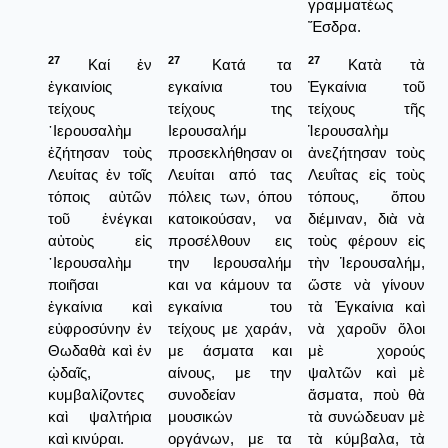
γραμματέως
Ἔσδρα.
27
27
27
Καί ἐν
Κατά τα
Κατὰ τὰ
ἐγκαινίοις
εγκαίνια του
Ἐγκαίνια τοῦ
τείχους
τείχους της
τείχους τῆς
῾Ιερουσαλὴμ
Ιερουσαλήμ
Ἱερουσαλὴμ
ἐζήτησαν τοὺς
προσεκλήθησαν οι
ἀνεζήτησαν τοὺς
Λευίτας ἐν τοῖς
Λευίται από τας
Λευΐτας εἰς τοὺς
τόποις αὐτῶν
πόλεις των, όπου
τόπους, ὅπου
τοῦ ἐνέγκαι
κατοικούσαν, να
διέμιναν, διὰ νὰ
αὐτοὺς εἰς
προσέλθουν εις
τοὺς φέρουν εἰς
῾Ιερουσαλὴμ
την Ιερουσαλήμ
τὴν Ἱερουσαλήμ,
ποιῆσαι
και να κάμουν τα
ὥστε νὰ γίνουν
ἐγκαίνια καὶ
εγκαίνια του
τὰ Ἐγκαίνια καὶ
εὐφροσύνην ἐν
τείχους με χαράν,
νὰ χαροῦν ὅλοι
Θωδαθὰ καὶ ἐν
με άσματα και
μὲ χορούς
ᾠδαῖς,
αίνους, με την
ψαλτῶν καὶ μὲ
κυμβαλίζοντες
συνοδείαν
ἄσματα, ποὺ θὰ
καὶ ψαλτήρια
μουσικών
τὰ συνώδευαν μὲ
καὶ κινύραι.
οργάνων, με τα
τὰ κύμβαλα, τὰ