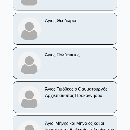
Άγιος Θεόδωρος
Άγιος Πολύευκτος
Άγιος Τιμόθεος ο Θαυματουργός
Αρχιεπίσκοπος Προκοννήσου
Άγιοι Μήνης και Μηναίος και οι
λοιποί εν τω Βιγλεντίω, πλησίον του