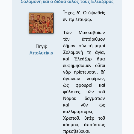
Σολομονή και ο διδάσκαλός τους Ελεάζαρος
Ἦχος δ’. Ὁ ὑψωθεῖς
ἐν τῷ Σταυρῷ.
Τῶν Μακκαβαίων
τὸν ἐπτάριθμον
δῆμον, σὺν τὴ μητρὶ
Πηγή:
Σολομονὴ τὴ ἁγία,
Απολυτίκια
καὶ Ἐλεάζαρ ἅμα
εὐφημήσωμεν οὗτοι
γὰρ ἠρίστευσαν, δι'
ἀγώνων νομίμων,
ὡς φρουροὶ καὶ
φύλακες, τῶν τοῦ
Νόμου δογμάτων
καὶ νῦν ὡς
καλλιμάρτυρες
Χριστοῦ, ὑπὲρ τοῦ
κόσμου, ἀπαύστως
πρεσβεύουσι.