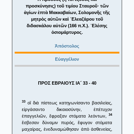
προσκύνησις) τοῦ τιμίου Σταυροῦ· τῶν
ἁγίων ἑπτὰ Μακκαβαίων, Σολομονῆς τῆς
μητρὸς αὐτῶν καὶ ᾿Ελεαζάρου τοῦ
διδασκάλου αὐτῶν (166 π.Χ.). ᾿Ελέσης
ὁσιομάρτυρος.
Ἀπόστολος
Εὐαγγέλιον
ΠΡΟΣ ΕΒΡΑΙΟΥΣ ΙΑ´ 33 - 40
33
οἳ διὰ πίστεως κατηγωνίσαντο βασιλείας,
εἰργάσαντο δικαιοσύνην, ἐπέτυχον
34
ἐπαγγελιῶν, ἔφραξαν στόματα λεόντων,
ἔσβεσαν δύναμιν πυρός, ἔφυγον στόματα
μαχαίρας, ἐνεδυναμώθησαν ἀπὸ ἀσθενείας,