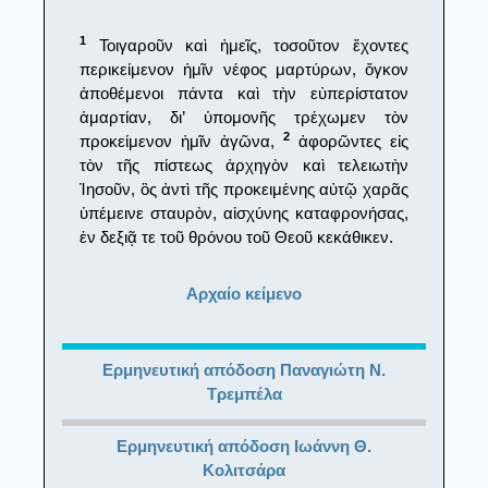
1
Τοιγαροῦν καὶ ἡμεῖς, τοσοῦτον ἔχοντες
περικείμενον ἡμῖν νέφος μαρτύρων, ὄγκον
ἀποθέμενοι πάντα καὶ τὴν εὐπερίστατον
ἁμαρτίαν, δι’ ὑπομονῆς τρέχωμεν τὸν
2
προκείμενον ἡμῖν ἀγῶνα,
ἀφορῶντες εἰς
τὸν τῆς πίστεως ἀρχηγὸν καὶ τελειωτὴν
Ἰησοῦν, ὃς ἀντὶ τῆς προκειμένης αὐτῷ χαρᾶς
ὑπέμεινε σταυρὸν, αἰσχύνης καταφρονήσας,
ἐν δεξιᾷ τε τοῦ θρόνου τοῦ Θεοῦ κεκάθικεν.
Αρχαίο κείμενο
Ερμηνευτική απόδοση Παναγιώτη Ν.
Τρεμπέλα
Ερμηνευτική απόδοση Ιωάννη Θ.
Κολιτσάρα