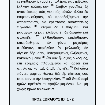
ἐγενήθησαν ἰσχυροὶ ἐν πολέμῳ, παρεμβολὰς
35
ἔκλιναν ἀλλοτρίων·
ἔλαβον γυναῖκες ἐξ
ἀναστάσεως τοὺς νεκροὺς αὐτῶν· ἄλλοι δὲ
ἐτυμπανίσθησαν, οὐ προσδεξάμενοι τὴν
ἀπολύτρωσιν, ἵνα κρείττονος ἀναστάσεως
36
τύχωσιν·
ἕτεροι δὲ ἐμπαιγμῶν καὶ
μαστίγων πεῖραν ἔλαβον, ἔτι δὲ δεσμῶν καὶ
37
φυλακῆς·
ἐλιθάσθησαν, ἐπρίσθησαν,
ἐπειράσθησαν, ἐν φόνῳ μαχαίρας
ἀπέθανον, περιῆλθον ἐν μηλωταῖς, ἐν
αἰγείοις δέρμασιν, ὑστερούμενοι, θλιβόμενοι,
38
κακουχούμενοι,
ὧν οὐκ ἦν ἄξιος ὁ κόσμος,
ἐπὶ ἐρημίαις πλανώμενοι καὶ ὄρεσι καὶ
39
σπηλαίοις καὶ ταῖς ὀπαῖς τῆς γῆς.
Καὶ οὗτοι
πάντες μαρτυρηθέντες διὰ τῆς πίστεως οὐκ
40
ἐκομίσαντο τὴν ἐπαγγελίαν,
τοῦ Θεοῦ περὶ
ἡμῶν κρεῖττόν τι προβλεψαμένου, ἵνα μὴ
χωρὶς ἡμῶν τελειωθῶσι.
ΠΡΟΣ ΕΒΡΑΙΟΥΣ ΙΒ´ 1 - 2