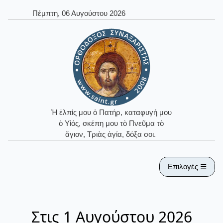
Πέμπτη, 06 Αυγούστου 2026
Ἡ ἐλπίς μου ὁ Πατήρ, καταφυγή μου
ὁ Υἱός, σκέπη μου τὸ Πνεῦμα τὸ
ἅγιον, Τριὰς ἁγία, δόξα σοι.
Επιλογές ☰
Στις 1 Αυγούστου 2026