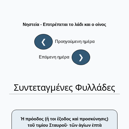
Νηστεία - Επιτρέπεται το λάδι και ο οίνος
❮
Προηγούμενη ημέρα
❯
Επόμενη ημέρα
Συντεταγμένες Φυλλάδες
Ἡ πρόοδος (ἤ τοι ἔξοδος καὶ προσκύνησις)
τοῦ τιμίου Σταυροῦ· τῶν ἁγίων ἑπτὰ