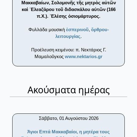
Μακκαβαίων, Σολομονῆς τῆς μητρὸς αὐτῶν
καὶ ᾿Ελεαζάρου τοῦ διδασκάλου αὐτῶν (166
π.Χ.). ᾿Ελέσης ὁσιομάρτυρος.
Φυλλάδα μουσικὴ
ἑσπερινοῦ
,
ὄρθρου-
λειτουργίας
.
Προέλευση κειμένου: π. Νεκτάριος Γ.
Μαμαλοῦγκος
www.nektarios.gr
Ακούσματα ημέρας
Σάββατο, 01 Αυγούστου 2026
Άγιοι Επτά Μακκαβαίοι, η μητέρα τους