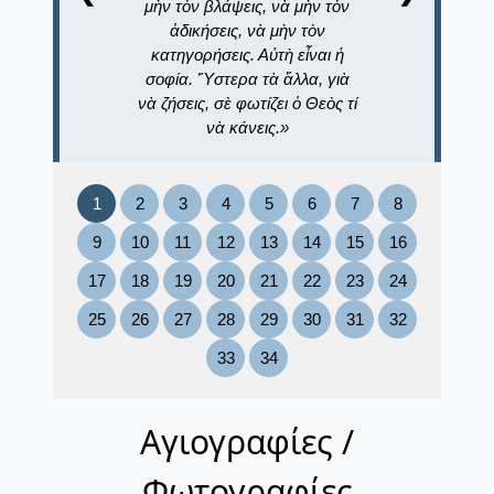
μὴν τὸν βλάψεις, νὰ μὴν τὸν
ἀδικήσεις, νὰ μὴν τὸν
κατηγορήσεις. Αὐτὴ εἶναι ἡ
σοφία. Ὕστερα τὰ ἄλλα, γιὰ
νὰ ζήσεις, σὲ φωτίζει ὁ Θεὸς τί
νὰ κάνεις.
1
2
3
4
5
6
7
8
9
10
11
12
13
14
15
16
17
18
19
20
21
22
23
24
25
26
27
28
29
30
31
32
33
34
Αγιογραφίες /
Φωτογραφίες