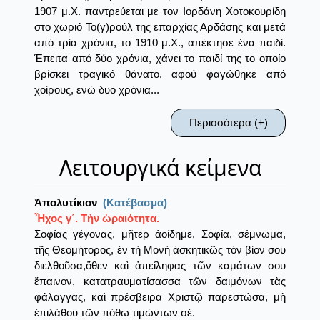
1907 μ.Χ. παντρεύεται με τον Ιορδάνη Χοτοκουρίδη
στο χωριό Το(γ)ρούλ της επαρχίας Αρδάσης και μετά
από τρία χρόνια, το 1910 μ.Χ., απέκτησε ένα παιδί.
Έπειτα από δύο χρόνια, χάνει το παιδί της το οποίο
βρίσκει τραγικό θάνατο, αφού φαγώθηκε από
χοίρους, ενώ δυο χρόνια...
Περισσότερα (+)
Λειτουργικά κείμενα
Ἀπολυτίκιον
(Κατέβασμα)
Ἦχος γ΄. Τὴν ὡραιότητα.
Σοφίας γέγονας, μῆτερ ἀοίδημε, Σοφία, σέμνωμα,
τῆς Θεομήτορος, ἐν τὴ Μονὴ ἀσκητικῶς τὸν βίον σου
διελθοῦσα,ὅθεν καὶ ἀπείληφας τῶν καμάτων σου
ἔπαινον, κατατραυματίσασσα τῶν δαιμόνων τὰς
φάλαγγας, καὶ πρέσβειρα Χριστῷ παρεστώσα, μὴ
ἐπιλάθου τῶν πόθω τιμώντων σέ.