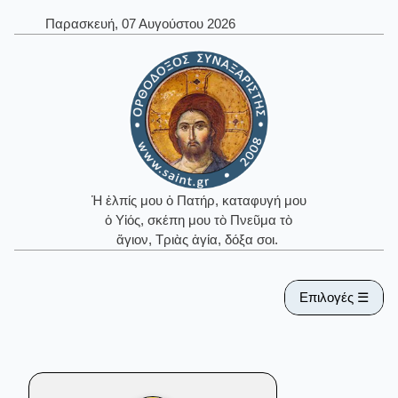
Παρασκευή, 07 Αυγούστου 2026
Ἡ ἐλπίς μου ὁ Πατήρ, καταφυγή μου
ὁ Υἱός, σκέπη μου τὸ Πνεῦμα τὸ
ἅγιον, Τριὰς ἁγία, δόξα σοι.
Επιλογές ☰