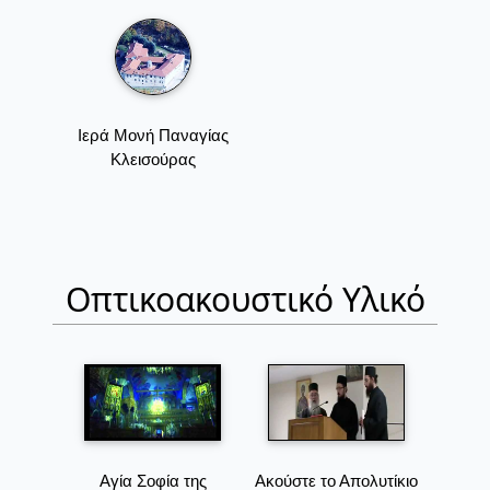
Ιερά Μονή Παναγίας
Κλεισούρας
Οπτικοακουστικό Υλικό
Αγία Σοφία της
Ακούστε το Απολυτίκιο