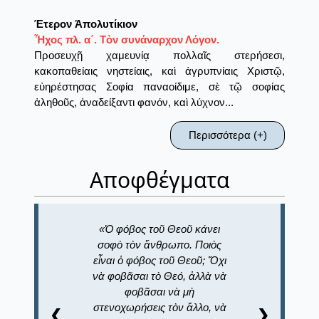
Έτερον Ἀπολυτίκιον
Ἦχος πλ. α΄. Τὸν συνάναρχον Λόγον.
Προσευχῇ χαμευνίᾳ πολλαῖς στερήσεσι,
κακοπαθείαις νηστείαις, καὶ ἀγρυπνίαις Χριστῷ,
εὐηρέστησας Σοφία παναοίδιμε, σὲ τῷ σοφίας
ἀληθοῦς, ἀναδείξαντι φανόν, καὶ λύχνον...
Περισσότερα (+)
Αποφθέγματα
Ὁ φόβος τοῦ Θεοῦ κάνει
σοφὸ τὸν ἄνθρωπο. Ποιὸς
εἶναι ὁ φόβος τοῦ Θεοῦ; Ὄχι
νὰ φοβᾶσαι τὸ Θεό, ἀλλὰ νὰ
φοβᾶσαι νὰ μὴ
στενοχωρήσεις τὸν ἄλλο, νὰ
❮
❯