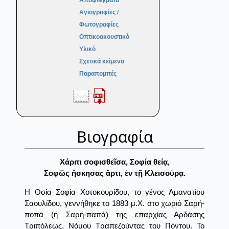
Αποφθέγματα
Αγιογραφίες /
Φωτογραφίες
Οπτικοακουστικό
Υλικό
Σχετικά κείμενα
Παραπομπές
Βιογραφία
Χάριτι σοφισθεῖσα, Σοφία θείᾳ,
Σοφῶς ἤσκησας ἄρτι, ἐν τῇ Κλεισούρᾳ.
Η Οσία Σοφία Χοτοκουρίδου, το γένος Αμανατίου
Σαουλίδου, γεννήθηκε το 1883 μ.Χ. στο χωριό Σαρή-
ποπά (ή Σαρή-παπά) της επαρχίας Αρδάσης
Τριπόλεως, Νόμου Τραπεζούντας του Πόντου. Το