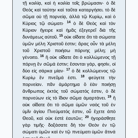
τῇ κοιλίᾳ, καὶ ἡ κοιλία τοῖς βρώμασιν· ὁ δὲ
Θεὸς καὶ ταύτην καὶ ταῦτα καταργήσει. τὸ δὲ
σῶμα οὐ τῇ πορνείᾳ, ἀλλὰ τῷ Κυρίῳ, καὶ ὁ
14
Κύριος τῷ σώματι·
ὁ δὲ Θεὸς καὶ τὸν
Κύριον ἤγειρε καὶ ἡμᾶς ἐξεγερεῖ διὰ τῆς
15
δυνάμεως αὐτοῦ.
οὐκ οἴδατε ὅτι τὰ σώματα
ὑμῶν μέλη Χριστοῦ ἐστιν; ἄρας οὖν τὰ μέλη
τοῦ Χριστοῦ ποιήσω πόρνης μέλη; μὴ
16
γένοιτο.
ἢ οὐκ οἴδατε ὅτι ὁ κολλώμενος τῇ
πόρνῃ ἓν σῶμά ἐστιν; ἔσονται γάρ, φησίν, οἱ
17
δύο εἰς σάρκα μίαν·
ὁ δὲ κολλώμενος τῷ
18
Κυρίῳ ἓν πνεῦμά ἐστι.
φεύγετε τὴν
πορνείαν. πᾶν ἁμάρτημα ὃ ἐὰν ποιήσῃ
ἄνθρωπος ἐκτὸς τοῦ σώματός ἐστιν, ὁ δὲ
19
πορνεύων εἰς τὸ ἴδιον σῶμα ἁμαρτάνει.
ἢ
οὐκ οἴδατε ὅτι τὸ σῶμα ὑμῶν ναὸς τοῦ ἐν
ὑμῖν ἁγίου Πνεύματός ἐστιν, οὗ ἔχετε ἀπὸ
20
Θεοῦ, καὶ οὐκ ἐστὲ ἑαυτῶν;
ἠγοράσθητε
γὰρ τιμῆς· δοξάσατε δὴ τὸν Θεὸν ἐν τῷ
σώματι ὑμῶν καὶ ἐν τῷ πνεύματι ὑμῶν ἅτινά