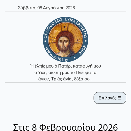
Σάββατο, 08 Αυγούστου 2026
Ἡ ἐλπίς μου ὁ Πατήρ, καταφυγή μου
ὁ Υἱός, σκέπη μου τὸ Πνεῦμα τὸ
ἅγιον, Τριὰς ἁγία, δόξα σοι.
Επιλογές ☰
Στις 8 Φεβρουαρίου 2026