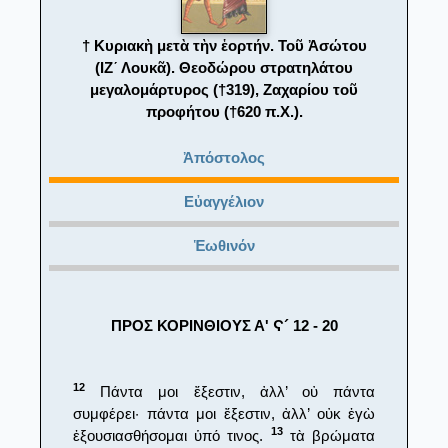
† Κυριακὴ μετὰ τὴν ἑορτήν. Τοῦ Ἀσώτου
(ΙΖ´ Λουκᾶ). Θεοδώρου στρατηλάτου
μεγαλομάρτυρος (†319), Ζαχαρίου τοῦ
προφήτου (†620 π.Χ.).
Ἀπόστολος
Εὐαγγέλιον
Ἑωθινόν
ΠΡΟΣ ΚΟΡΙΝΘΙΟΥΣ Α' Ϛ´ 12 - 20
12
Πάντα μοι ἔξεστιν, ἀλλ’ οὐ πάντα
συμφέρει· πάντα μοι ἔξεστιν, ἀλλ’ οὐκ ἐγὼ
13
ἐξουσιασθήσομαι ὑπό τινος.
τὰ βρώματα