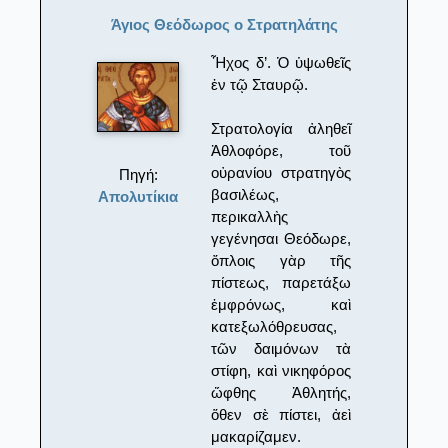
Άγιος Θεόδωρος ο Στρατηλάτης
Ἦχος δ’. Ὁ ὑψωθεῖς
ἐν τῷ Σταυρῷ.
Στρατολογία ἀληθεῖ
Ἀθλοφόρε, τοῦ
οὐρανίου στρατηγὸς
Πηγή:
βασιλέως,
Απολυτίκια
περικαλλὴς
γεγένησαι Θεόδωρε,
ὄπλοις γὰρ τῆς
πίστεως, παρετάξω
ἐμφρόνως, καὶ
κατεξωλόθρευσας,
τῶν δαιμόνων τὰ
στίφη, καὶ νικηφόρος
ὤφθης Ἀθλητής,
ὅθεν σὲ πίστει, ἀεὶ
μακαρίζαμεν.