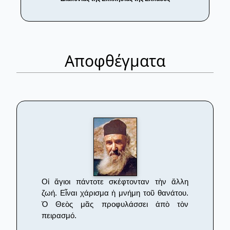
Αποφθέγματα
Οἱ ἅγιοι πάντοτε σκέφτονταν τὴν ἄλλη
ζωή. Εἶναι χάρισμα ἡ μνήμη τοῦ θανάτου.
Ὁ Θεὸς μᾶς προφυλάσσει ἀπὸ τὸν
πειρασμό.