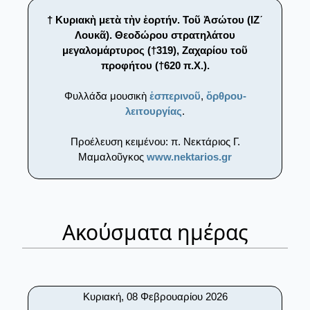
† Κυριακὴ μετὰ τὴν ἑορτήν. Τοῦ Ἀσώτου (ΙΖ´
Λουκᾶ). Θεοδώρου στρατηλάτου
μεγαλομάρτυρος (†319), Ζαχαρίου τοῦ
προφήτου (†620 π.Χ.).
Φυλλάδα μουσικὴ
ἑσπερινοῦ
,
ὄρθρου-
λειτουργίας
.
Προέλευση κειμένου: π. Νεκτάριος Γ.
Μαμαλοῦγκος
www.nektarios.gr
Ακούσματα ημέρας
Κυριακή, 08 Φεβρουαρίου 2026