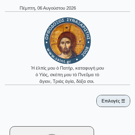
Πέμπτη, 06 Αυγούστου 2026
Ἡ ἐλπίς μου ὁ Πατήρ, καταφυγή μου
ὁ Υἱός, σκέπη μου τὸ Πνεῦμα τὸ
ἅγιον, Τριὰς ἁγία, δόξα σοι.
Επιλογές ☰