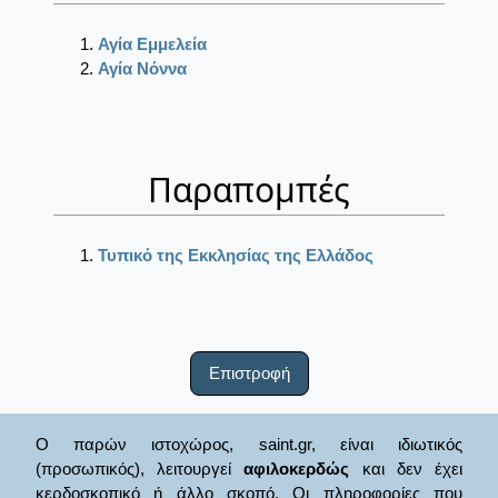
Αγία Εμμελεία
Αγία Νόννα
Παραπομπές
Τυπικό της Εκκλησίας της Ελλάδος
Επιστροφή
Ο παρών ιστοχώρος, saint.gr, είναι ιδιωτικός
(προσωπικός), λειτουργεί
αφιλοκερδώς
και δεν έχει
κερδοσκοπικό ή άλλο σκοπό. Οι πληροφορίες που