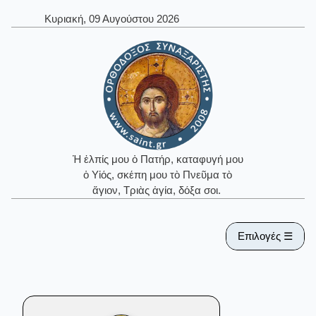
Κυριακή, 09 Αυγούστου 2026
Ἡ ἐλπίς μου ὁ Πατήρ, καταφυγή μου
ὁ Υἱός, σκέπη μου τὸ Πνεῦμα τὸ
ἅγιον, Τριὰς ἁγία, δόξα σοι.
Επιλογές ☰