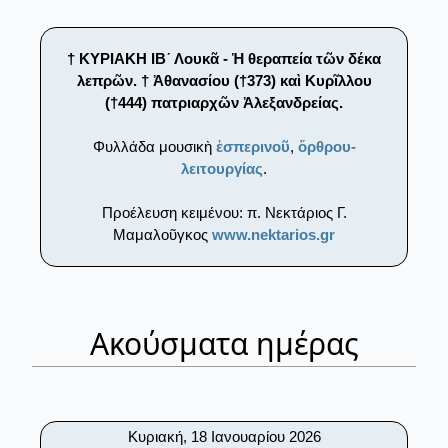
† ΚΥΡΙΑΚΗ ΙΒ´ Λουκᾶ - Ἡ θεραπεία τῶν δέκα
λεπρῶν. † Ἀθανασίου (†373) καὶ Κυρῖλλoυ
(†444) πατριαρχῶν Ἀλεξανδρείας.
Φυλλάδα μουσικὴ
ἑσπερινοῦ
,
ὄρθρου-
λειτουργίας
.
Προέλευση κειμένου: π. Νεκτάριος Γ.
Μαμαλοῦγκος
www.nektarios.gr
Ακούσματα ημέρας
Κυριακή, 18 Ιανουαρίου 2026