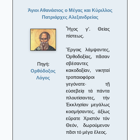
Άγιοι Αθανάσιος ο Μέγας και Κύριλλος
Πατριάρχες Αλεξανδρείας
Ἦχος γ’. Θείας
πίστεως.
Ἒργοις λάμψαντες,
Ὀρθοδοξίας, πᾶσαν
σβέσαντες
Πηγή:
κακοδοξίαν, νικηταί
Ορθόδοξος
τροπαιοφόροι
Λόγος
γεγόνατε· τῇ
εὐσεβείᾳ τά πάντα
πλουτίσαντες, τήν
Ἐκκλησίαν μεγάλως
κοσμήσαντες, ἀξίως
εὕρατε Χριστόν τόν
Θεόν, δωρούμενον
πᾶσι τό μέγα ἔλεος.