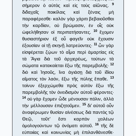
9
σήμερον ὁ αὐτὸς καὶ εἰς τοὺς αἰῶνας.
διδαχαῖς ποικίλαις καὶ ξέναις μὴ
παραφέρεσθε· καλὸν γὰρ χάριτι βεβαιοῦσθαι
τὴν καρδίαν, οὐ βρώμασιν, ἐν οἷς οὐκ
10
ὠφελήθησαν οἱ περιπατήσαντες.
ἔχομεν
θυσιαστήριον ἐξ οὗ φαγεῖν οὐκ ἔχουσιν
11
ἐξουσίαν οἱ τῇ σκηνῇ λατρεύοντες·
ὧν γὰρ
εἰσφέρεται ζῴων τὸ αἷμα περὶ ἁμαρτίας εἰς
τὰ Ἅγια διὰ τοῦ ἀρχιερέως, τούτων τὰ
12
σώματα κατακαίεται ἔξω τῆς παρεμβολῆς·
διὸ καὶ Ἰησοῦς, ἵνα ἁγιάσῃ διὰ τοῦ ἰδίου
13
αἵματος τὸν λαόν, ἔξω τῆς πύλης ἔπαθε.
τοίνυν ἐξερχώμεθα πρὸς αὐτὸν ἔξω τῆς
παρεμβολῆς τὸν ὀνειδισμὸν αὐτοῦ φέροντες·
14
οὐ γὰρ ἔχομεν ὧδε μένουσαν πόλιν, ἀλλὰ
15
τὴν μέλλουσαν ἐπιζητοῦμεν.
δι’ αὐτοῦ οὖν
ἀναφέρωμεν θυσίαν αἰνέσεως διὰ παντὸς τῷ
Θεῷ, τοῦτ’ ἔστι καρπὸν χειλέων
16
ὁμολογούντων τῷ ὀνόματι αὐτοῦ.
τῆς δὲ
εὐποιίας καὶ κοινωνίας μὴ ἐπιλανθάνεσθε·