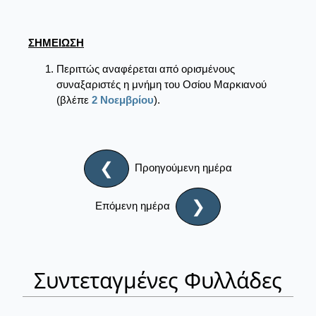
ΣΗΜΕΙΩΣΗ
Περιττώς αναφέρεται από ορισμένους
συναξαριστές η μνήμη του Oσίου Μαρκιανού
(βλέπε
2 Νοεμβρίου
).
❮
Προηγούμενη ημέρα
❯
Επόμενη ημέρα
Συντεταγμένες Φυλλάδες