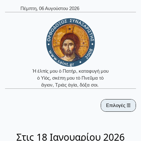
Πέμπτη, 06 Αυγούστου 2026
Ἡ ἐλπίς μου ὁ Πατήρ, καταφυγή μου
ὁ Υἱός, σκέπη μου τὸ Πνεῦμα τὸ
ἅγιον, Τριὰς ἁγία, δόξα σοι.
Επιλογές ☰
Στις 18 Ιανουαρίου 2026