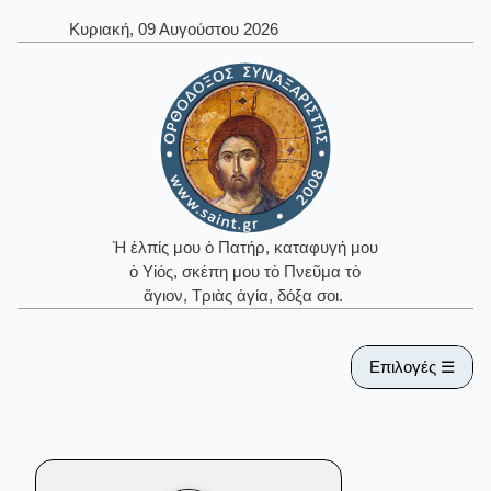
Κυριακή, 09 Αυγούστου 2026
Ἡ ἐλπίς μου ὁ Πατήρ, καταφυγή μου
ὁ Υἱός, σκέπη μου τὸ Πνεῦμα τὸ
ἅγιον, Τριὰς ἁγία, δόξα σοι.
Επιλογές ☰