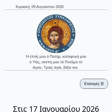
Κυριακή, 09 Αυγούστου 2026
Ἡ ἐλπίς μου ὁ Πατήρ, καταφυγή μου
ὁ Υἱός, σκέπη μου τὸ Πνεῦμα τὸ
ἅγιον, Τριὰς ἁγία, δόξα σοι.
Επιλογές ☰
Στις 17 Ιανουαρίου 2026