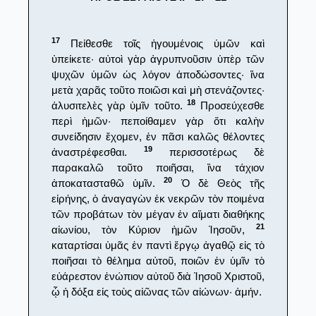
17
Πείθεσθε τοῖς ἡγουμένοις ὑμῶν καὶ
ὑπείκετε· αὐτοὶ γὰρ ἀγρυπνοῦσιν ὑπὲρ τῶν
ψυχῶν ὑμῶν ὡς λόγον ἀποδώσοντες· ἵνα
μετὰ χαρᾶς τοῦτο ποιῶσι καὶ μὴ στενάζοντες·
18
ἀλυσιτελὲς γὰρ ὑμῖν τοῦτο.
Προσεύχεσθε
περὶ ἡμῶν· πεποίθαμεν γὰρ ὅτι καλὴν
συνείδησιν ἔχομεν, ἐν πᾶσι καλῶς θέλοντες
19
ἀναστρέφεσθαι.
περισσοτέρως δὲ
παρακαλῶ τοῦτο ποιῆσαι, ἵνα τάχιον
20
ἀποκατασταθῶ ὑμῖν.
Ὁ δὲ Θεὸς τῆς
εἰρήνης, ὁ ἀναγαγὼν ἐκ νεκρῶν τὸν ποιμένα
τῶν προβάτων τὸν μέγαν ἐν αἵματι διαθήκης
21
αἰωνίου, τὸν Κύριον ἡμῶν Ἰησοῦν,
καταρτίσαι ὑμᾶς ἐν παντὶ ἔργῳ ἀγαθῷ εἰς τὸ
ποιῆσαι τὸ θέλημα αὐτοῦ, ποιῶν ἐν ὑμῖν τὸ
εὐάρεστον ἐνώπιον αὐτοῦ διὰ Ἰησοῦ Χριστοῦ,
ᾧ ἡ δόξα εἰς τοὺς αἰῶνας τῶν αἰώνων· ἀμήν.