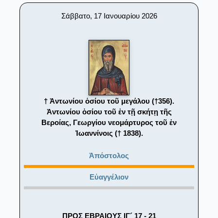
Σάββατο, 17 Ιανουαρίου 2026
† Ἀντωνίου ὁσίου τοῦ μεγάλου (†356).
Ἀντωνίου ὁσίου τοῦ ἐν τῇ σκήτῃ τῆς
Βεροίας, Γεωργίου νεομάρτυρος τοῦ ἐν
Ἰωαννίνοις († 1838).
Ἀπόστολος
Εὐαγγέλιον
ΠΡΟΣ ΕΒΡΑΙΟΥΣ ΙΓ´ 17 - 21