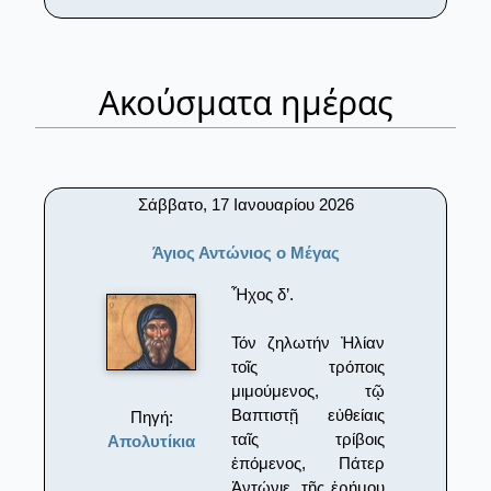
Ακούσματα ημέρας
Σάββατο, 17 Ιανουαρίου 2026
Άγιος Αντώνιος ο Μέγας
Ἦχος δ’.
Τόν ζηλωτήν Ἠλίαν
τοῖς τρόποις
μιμούμενος, τῷ
Βαπτιστῇ εὐθείαις
Πηγή:
ταῖς τρίβοις
Απολυτίκια
ἑπόμενος, Πάτερ
Ἀντώνιε, τῆς ἐρήμου