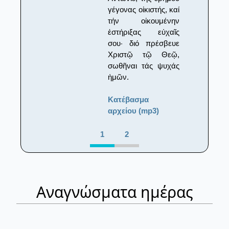
γέγονας οἰκιστής, καί
τήν οἰκουμένην
ἐστήριξας εὐχαῖς
σου· διό πρέσβευε
Χριστῷ τῷ Θεῷ,
σωθῆναι τάς ψυχάς
ἡμῶν.
Κατέβασμα
αρχείου (mp3)
1
2
Αναγνώσματα ημέρας