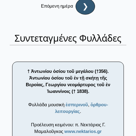
❯
Επόμενη ημέρα
Συντεταγμένες Φυλλάδες
† Ἀντωνίου ὁσίου τοῦ μεγάλου (†356).
Ἀντωνίου ὁσίου τοῦ ἐν τῇ σκήτῃ τῆς
Βεροίας, Γεωργίου νεομάρτυρος τοῦ ἐν
Ἰωαννίνοις († 1838).
Φυλλάδα μουσικὴ
ἑσπερινοῦ
,
ὄρθρου-
λειτουργίας
.
Προέλευση κειμένου: π. Νεκτάριος Γ.
Μαμαλοῦγκος
www.nektarios.gr