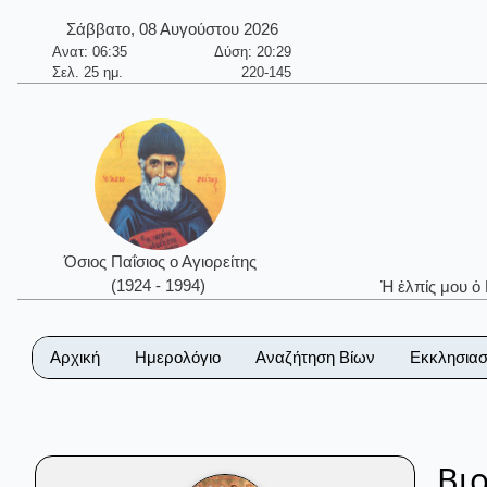
Σάββατο, 08 Αυγούστου 2026
Ανατ: 06:35
Δύση: 20:29
Σελ. 25 ημ.
220-145
Όσιος Παΐσιος ο Αγιορείτης
(1924 - 1994)
Ἡ ἐλπίς μου ὁ
Αρχική
Ημερολόγιο
Αναζήτηση Βίων
Εκκλησιασ
Βι