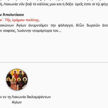
νή, Λακωνία νῦν βοᾷ τό κάλλος μου και ἡ δόξα∙ ὑμεῖς ἐστε οἱ τῷ φέ
ν Ἀπολυτίκιον
΄. Τῆς ἐρήμου πολίτης.
ακώνων Ἁγίων ἀνυμνοῦμεν την φάλαγγα, δι’ὧν δωρεῶν ἀνεκ
ν σοφούς, Ἰωάννην νεομάρτυρα τον...
ν εν τῃ Λακωνία διαλαμψάντων
Αγίων