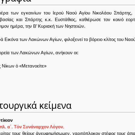
μέρα των εγκαινίων του Ιερού Ναού Αγίου Νικολάου Σπάρτης, π
βασίας και Σπάρτης κ.κ. Ευστάθιος, καθιέρωσε τον κοινό εο
ιμον ημέρα, την Β’ Κυριακή των Νηστειών.
ρά Εικόνα των Λακώνων Αγίων, φιλοξενεί το βόρειο κλίτος του Ναού
ορεία των Λακώνων Αγίων, ανήκουν οι:
ς Νίκων ὁ «Μετανοείτε»
τουργικά κείμενα
τίκιον
λ. α΄. Τὀν Συνάναρχον Λόγον.
ίτας τους θείους ἀνευφημήσωμεν, χαριτόπλοκον στέφος τους ἀπαρ