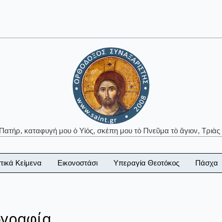
 Πατήρ, καταφυγή μου ὁ Υἱός, σκέπη μου τὸ Πνεῦμα τὸ ἅγιον, Τριὰς 
τικά Κείμενα
Εικονοστάσι
Υπεραγία Θεοτόκος
Πάσχα
ογραφία