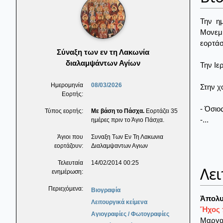
Την η
Μονεμ
εορτάσ
Σύναξη των εν τη Λακωνία
διαλαμψάντων Αγίων
Την Ιε
Ημερομηνία
08/03/2026
Στην χ
Εορτής:
- Όσιο
Τύπος εορτής:
Με βάση το Πάσχα.
Εορτάζει 35
-...
ημέρες πριν το Άγιο Πάσχα.
Άγιοι που
Συναξη Των Εν Τη Λακωνια
εορτάζουν:
Διαλαμψαντων Αγιων
Τελευταία
14/02/2014 00:25
Λει
ενημέρωση:
Περιεχόμενα:
Βιογραφία
Ἀπολυ
Λειτουργικά κείμενα
Ἤχος π
Αγιογραφίες / Φωτογραφίες
Μαργαρ