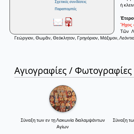
Σχετικές συνδέσεις
ἡ κλει
Παραπομπές
Έτερο
Ἤχος α
Τῶν Λ
Γεώργιον, Θωμᾶν, Θεόκλητον, Γρηγόριον, Μάξιμον, Λεόντιο
Αγιογραφίες / Φωτογραφίες
Σύναξη των εν τῃ Λακωνία διαλαμψάντων
Σύναξη τω
Αγίων