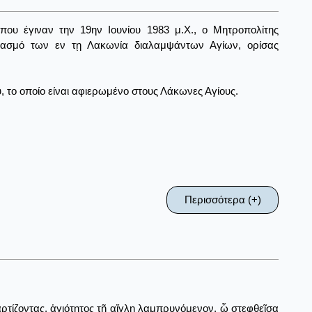
ου έγιναν την 19ην Ιουνίου 1983 μ.Χ., ο Μητροπολίτης
ρτασμό των εν τῃ Λακωνία διαλαμψάντων Αγίων, ορίσας
, το οποίο είναι αφιερωμένο στους Λάκωνες Αγίους.
Περισσότερα (+)
τίζοντας, ἁγιότητος τῇ αἴγλῃ λαμπρυνόμενον, ᾧ στεφθεῖσα