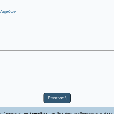
 Λιχάδων
Σ
Σ
Σ
Επιστροφή
), λειτουργεί
αφιλοκερδώς
και δεν έχει κερδοσκοπικό ή άλλο 