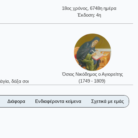
18ος χρόνος, 6748η ημέρα
Έκδοση: 4η
Όσιος Νικόδημος ο Αγιορείτης
(1749 - 1809)
ἁγία, δόξα σοι
Διάφορα
Ενδιαφέροντα κείμενα
Σχετικά με εμάς