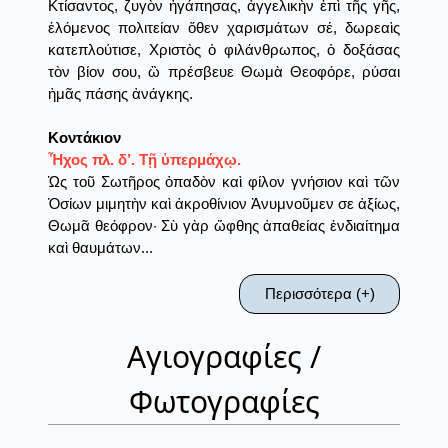
Κτίσαντος, ζυγὸν ἠγάπησας, ἀγγελικὴν ἐπὶ τῆς γῆς,
ἐλόμενος πολιτείαν ὅθεν χαρισμάτων σέ, δωρεαὶς
κατεπλούτισε, Χριστὸς ὁ φιλάνθρωπος, ὁ δοξάσας
τὸν βίον σου, ὢ πρέσβευε Θωμὰ Θεοφόρε, ρύσαι
ἠμᾶς πάσης ἀνάγκης.
Κοντάκιον
Ἦχος πλ. δ’. Τῇ ὑπερμάχῳ.
Ὡς τοῦ Σωτῆρος ὀπαδὸν καὶ φίλον γνήσιον καὶ τῶν
Ὁσίων μιμητὴν καὶ ἀκροθίνιον Ἀνυμνοῦμεν σε ἀξίως,
Θωμᾶ θεόφρον· Σὺ γὰρ ὤφθης ἀπαθείας ἐνδιαίτημα
καὶ θαυμάτων...
Περισσότερα (+)
Αγιογραφίες /
Φωτογραφίες