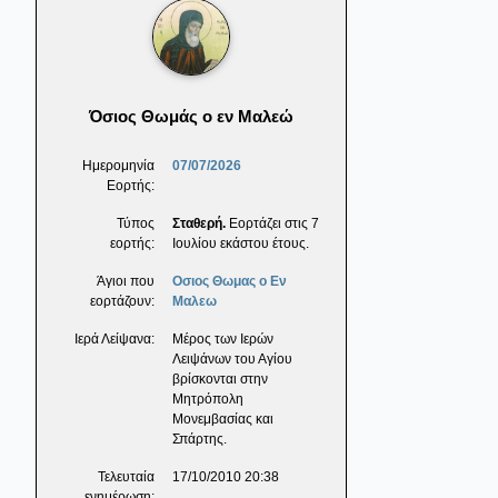
Όσιος Θωμάς ο εν Μαλεώ
Ημερομηνία
07/07/2026
Εορτής:
Τύπος
Σταθερή.
Εορτάζει στις 7
εορτής:
Ιουλίου εκάστου έτους.
Άγιοι που
Οσιος Θωμας ο Εν
εορτάζουν:
Μαλεω
Ιερά Λείψανα:
Μέρος των Ιερών
Λειψάνων του Αγίου
βρίσκονται στην
Μητρόπολη
Μονεμβασίας και
Σπάρτης.
Τελευταία
17/10/2010 20:38
ενημέρωση: