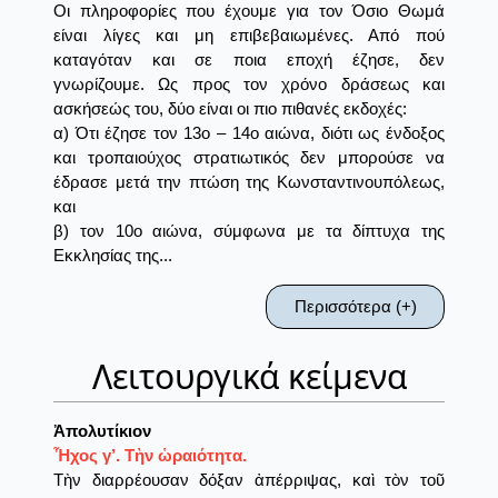
Οι πληροφορίες που έχουμε για τον Όσιο Θωμά
είναι λίγες και μη επιβεβαιωμένες. Από πού
καταγόταν και σε ποια εποχή έζησε, δεν
γνωρίζουμε. Ως προς τον χρόνο δράσεως και
ασκήσεώς του, δύο είναι οι πιο πιθανές εκδοχές:
α) Ότι έζησε τον 13ο – 14ο αιώνα, διότι ως ένδοξος
και τροπαιούχος στρατιωτικός δεν μπορούσε να
έδρασε μετά την πτώση της Κωνσταντινουπόλεως,
και
β) τον 10ο αιώνα, σύμφωνα με τα δίπτυχα της
Εκκλησίας της...
Περισσότερα (+)
Λειτουργικά κείμενα
Ἀπολυτίκιον
Ἦχος γ’. Τὴν ὡραιότητα.
Τὴν διαρρέουσαν δόξαν ἀπέρριψας, καὶ τὸν τοῦ