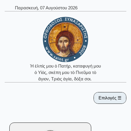
Παρασκευή, 07 Αυγούστου 2026
Ἡ ἐλπίς μου ὁ Πατήρ, καταφυγή μου
ὁ Υἱός, σκέπη μου τὸ Πνεῦμα τὸ
ἅγιον, Τριὰς ἁγία, δόξα σοι.
Επιλογές ☰