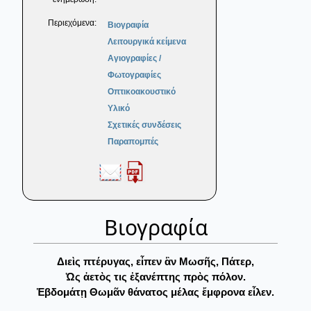
Περιεχόμενα:
Βιογραφία
Λειτουργικά κείμενα
Αγιογραφίες /
Φωτογραφίες
Οπτικοακουστικό
Υλικό
Σχετικές συνδέσεις
Παραπομπές
Βιογραφία
Διεὶς πτέρυγας, εἶπεν ἂν Μωσῆς, Πάτερ,
Ὡς ἀετὸς τις ἐξανέπτης πρὸς πόλον.
Ἑβδομάτῃ Θωμᾶν θάνατος μέλας ἔμφρονα εἷλεν.