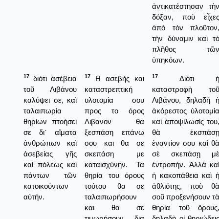
ἀντικατέστησαν τὴ
δόξαν, ποὺ εἶχε
ἀπὸ τὸν πλοῦτον
τὴν δύναμιν καὶ τ
πλῆθος τῶ
ὑπηκόων.
17
17
17
διότι ἀσέβεια
Η ασεβής και
Διότι 
τοῦ Λιβάνου
καταστρεπτική
καταστροφὴ το
καλύψει σε, καὶ
υλοτομία σου
Λιβάνου, δηλαδὴ 
ταλαιπωρία
προς το όρος
ἀκόρεστος ὑλοτομί
θηρίων πτοήσει
Λιβανον θα
καὶ ἀποψίλωσίς του
σε δι᾿ αἵματα
ξεσπάση επάνω
θὰ ἐκσπάσ
ἀνθρώπων καὶ
σου και θα σε
ἐναντίον σου καὶ θ
ἀσεβείας γῆς
σκεπάση με
σὲ σκεπάσῃ μ
καὶ πόλεως καὶ
καταισχύνην. Τα
ἐντροπήν. Ἀλλὰ κα
πάντων τῶν
θηρία του όρους
ἡ κακοπάθεια καὶ 
κατοικούντων
τούτου θα σε
ἀθλιότης, ποὺ θ
αὐτήν.
ταλαιπωρήσουν
σοῦ προξενήσουν τ
και θα σε
θηρία τοῦ ὄρους
τιμωρήσουν δια
δηλαδὴ οἱ θηριώδει