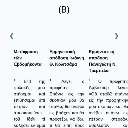
(Β)
❮
❯
Μετάφραση
Ερμηνευτική
Ερμηνευτική
τῶν
απόδοση Ιωάννη
απόδοση
Ἑβδομήκοντα
Θ. Κολιτσάρα
Παναγιώτη Ν.
Τρεμπέλα
1
1
1
ΕΠΙ τῆς
Λέγει ο
Ο προφήτη
φυλακῆς μου
προφήτης·
Ἀμβακοὺμ λέγει
στήσομαι καὶ
Επάνω εις την
«Θὰ σταθῶ ἐπάν
ἐπιβήσομαι ἐπὶ
σκοπιάν μου θα
εἰς τὴν προφητική
πέτραν καὶ
σταθώ, θα ανεβώ
μου σκοπιὰν καὶ θ
ἀποσκοπεύσω
εις βράχον και θα
ἀνέβω ἐπάνω εἰ
τοῦ ἰδεῖν τί
προσέξω, να ίδω,
πέτραν στερεάν
λαλήσει ἐν ἐμοὶ
τι θα είπη προς
ἀσάλευτον κα