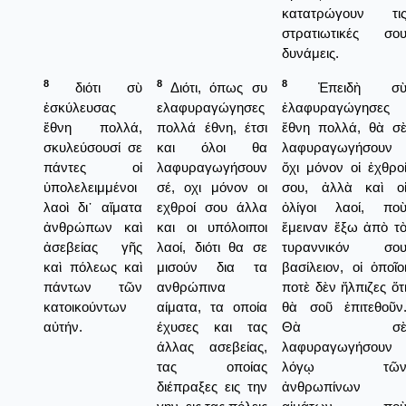
κατατρώγουν τι
στρατιωτικές σο
δυνάμεις.
8
8
8
διότι σὺ
Διότι, όπως συ
Ἐπειδὴ σ
ἐσκύλευσας
ελαφυραγώγησες
ἐλαφυραγώγησες
ἔθνη πολλά,
πολλά έθνη, έτσι
ἔθνη πολλά, θὰ σ
σκυλεύσουσί σε
και όλοι θα
λαφυραγωγήσουν
πάντες οἱ
λαφυραγωγήσουν
ὄχι μόνον οἱ ἐχθρο
ὑπολελειμμένοι
σέ, οχι μόνον οι
σου, ἀλλὰ καὶ ο
λαοὶ δι᾿ αἵματα
εχθροί σου άλλα
ὀλίγοι λαοί, πο
ἀνθρώπων καὶ
και οι υπόλοιποι
ἔμειναν ἔξω ἀπὸ τ
ἀσεβείας γῆς
λαοί, διότι θα σε
τυραννικόν σο
καὶ πόλεως καὶ
μισούν δια τα
βασίλειον, οἱ ὁποῖο
πάντων τῶν
ανθρώπινα
ποτὲ δὲν ἤλπιζες ὅτ
κατοικούντων
αίματα, τα οποία
θὰ σοῦ ἐπιτεθοῦν
αὐτήν.
έχυσες και τας
Θὰ σ
άλλας ασεβείας,
λαφυραγωγήσουν
τας οποίας
λόγῳ τῶ
διέπραξες εις την
ἀνθρωπίνων