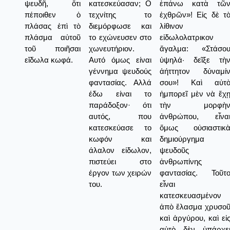
ψευδῆ, ὅτι
κατεσκεύασαν; Ο
ἐπάνω κατὰ τῶ
πέποιθεν ὁ
τεχνίτης το
ἐχθρῶν»! Εἰς δὲ τ
πλάσας ἐπὶ τὸ
διεμόρφωσε και
λίθινον
πλάσμα αὐτοῦ
το εχώνευσεν στο
εἰδωλολατρικον
τοῦ ποιῆσαι
χωνευτήριον.
ἄγαλμα: «Στάσο
εἴδωλα κωφά.
Αυτό όμως είναι
ὑψηλά· δεῖξε τὴ
γέννημα ψευδούς
ἀήττητον δύναμί
φαντασίας. Αλλά
σου»! Καὶ αὐτ
έδω είναι το
ἠμπορεῖ μὲν νὰ ἔχ
παράδοξον· ότι
τὴν μορφὴ
αυτός, που
ἀνθρώπου, εἶνα
κατεσκεύασε το
ὅμως οὐσιαστικ
κωφόν και
δημιούργημα
άλαλον είδωλον,
ψευδοῦς
πιστεύει στο
ἀνθρωπίνης
έργον των χειρών
φαντασίας. Τοῦτ
του.
εἶναι
κατεσκευασμένον
ἀπὸ ἔλασμα χρυσο
καὶ ἀργύρου, καὶ εἰ
αὐτὸ δὲν ὑπάρχε