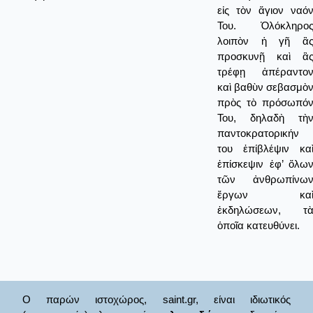
εἰς τὸν ἅγιον ναό
Του. Ὁλόκληρο
λοιπὸν ἡ γῆ ἂ
προσκυνῇ καὶ ἂ
τρέφῃ ἀπέραντο
καὶ βαθὺν σεβασμὸ
πρὸς τὸ πρόσωπό
Του, δηλαδὴ τὴ
παντοκρατορικήν
του ἐπίβλέψιν κα
ἐπίσκεψιν ἐφ’ ὅλω
τῶν ἀνθρωπίνω
ἔργων κα
ἐκδηλώσεων, τ
ὁποῖα κατευθύνει.
Ο παρών ιστοχώρος, saint.gr, είναι ιδιωτικός