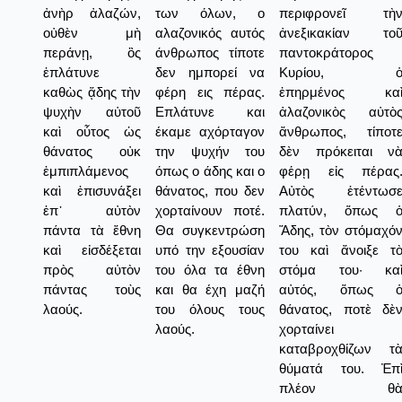
ἀνὴρ ἀλαζών,
των όλων, ο
περιφρονεῖ τὴ
οὐθὲν μὴ
αλαζονικός αυτός
ἀνεξικακίαν το
περάνῃ, ὃς
άνθρωπος τίποτε
παντοκράτορος
ἐπλάτυνε
δεν ημπορεί να
Κυρίου, 
καθὼς ᾅδης τὴν
φέρη εις πέρας.
ἐπηρμένος κα
ψυχὴν αὐτοῦ
Επλάτυνε και
ἀλαζονικὸς αὐτὸ
καὶ οὗτος ὡς
έκαμε αχόρταγον
ἄνθρωπος, τίποτ
θάνατος οὐκ
την ψυχήν του
δὲν πρόκειται ν
ἐμπιπλάμενος
όπως ο άδης και ο
φέρῃ εἰς πέρας
καὶ ἐπισυνάξει
θάνατος, που δεν
Αὐτὸς ἐτέντωσ
ἐπ᾿ αὐτὸν
χορταίνουν ποτέ.
πλατύν, ὅπως 
πάντα τὰ ἔθνη
Θα συγκεντρώση
Ἅδης, τὸν στόμαχό
καὶ εἰσδέξεται
υπό την εξουσίαν
του καὶ ἄνοιξε τ
πρὸς αὐτὸν
του όλα τα έθνη
στόμα του· κα
πάντας τοὺς
και θα έχη μαζή
αὐτός, ὅπως 
λαούς.
του όλους τους
θάνατος, ποτὲ δὲ
λαούς.
χορταίνει
καταβροχθίζων τ
θύματά του. Ἐπ
πλέον θ