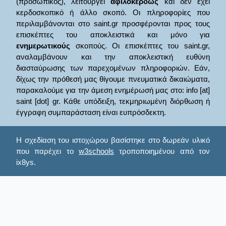
(προσωπικός), λειτουργεί
αφιλοκερδώς
και δεν έχει
κερδοσκοπικό ή άλλο σκοπό. Οι πληροφορίες που
περιλαμβάνονται στο saint.gr προσφέρονται προς τους
επισκέπτες του αποκλειστικά και μόνο για
ενημερωτικούς
σκοπούς. Οι επισκέπτες του saint.gr,
αναλαμβάνουν και την αποκλειστική ευθύνη
διασταύρωσης των παρεχομένων πληροφοριών. Εάν,
δίχως την πρόθεσή μας θίγουμε πνευματικά δικαιώματα,
παρακαλούμε για την άμεση ενημέρωσή μας στο: info [at]
saint [dot] gr. Κάθε υπόδειξη, τεκμηριωμένη διόρθωση ή
έγγραφη συμπαράσταση είναι ευπρόσδεκτη.
Η σχεδίαση του ιστοχώρου βασίστηκε στο δωρεάν υλικό
που παρέχει το
w3schools
τροποποιημένου από τον
ix8ys.