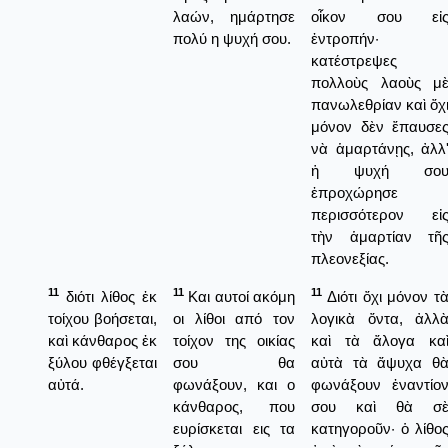
λαών, ημάρτησε
οἶκον σου εἰ
πολύ η ψυχή σου.
ἐντροπήν·
κατέστρεψες
πολλοὺς λαοὺς μ
πανωλεθρίαν καὶ ὄχ
μόνον δὲν ἔπαυσε
νὰ ἁμαρτάνῃς, ἀλλ
ἡ ψυχή σο
ἐπροχώρησε
περισσότερον εἰ
τὴν ἁμαρτίαν τῆ
πλεονεξίας.
11
11
11
διότι λίθος ἐκ
Και αυτοί ακόμη
Διότι ὄχι μόνον τ
τοίχου βοήσεται,
οι λίθοι από τον
λογικὰ ὄντα, ἀλλ
καὶ κάνθαρος ἐκ
τοίχον της οικίας
καὶ τὰ ἄλογα κα
ξύλου φθέγξεται
σου θα
αὐτὰ τὰ ἄψυχα θ
αὐτά.
φωνάξουν, και ο
φωνάξουν ἐναντίο
κάνθαρος, που
σου καὶ θὰ σ
ευρίσκεται εις τα
κατηγοροῦν· ὁ λίθο