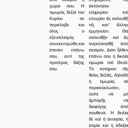
χώρα σου. Η
ἀκλόνητον
τιμωρός δεξιά του
εὐημερίαν κα
Κυρίου σε
εὐτυχίαν ἂς σαλευθ
περιέλαβε και
«ἤ, κατ’ ἄλλη
όλος ο
ἑρμηνείαν: Θ
εξευτελισμός
σαλευθῇ» καὶ ἂ
συνεκεντρώθη και
συγκλονισθῇ ἀπ
έπεσεν επάνω
σεισμόν. Διότι ἦλθε
σου, αντί της
ἐπάνω σου ἡ δικαί
προτέρας δόξης
τιμωρία τοῦ Θεοῦ
σου.
Τὸ ποτήριον τῆ
θείας δεξιᾶς, δηλαδ
ἡ τιμωρία, σ
περιεκύκλωσεν,
ὥστε νὰ μ
ἠμπορῇς ν
διαφύγῃς ἀπ
πουθενά. Ἡ δειλί
δὲ καὶ ἡ ἀνοησία, 
ἀτιμία καὶ ἡ ἀδοξί