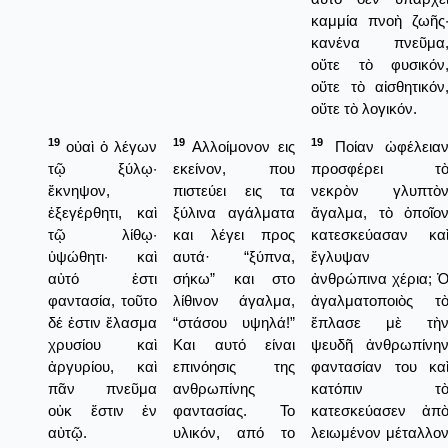
καμμία πνοὴ ζωῆς
κανένα πνεῦμα
οὔτε τὸ φυσικόν
οὔτε τὸ αἰσθητικόν
οὔτε τὸ λογικόν.
19
19
19
οὐαὶ ὁ λέγων
Αλλοίμονον εις
Ποίαν ὠφέλεια
τῷ ξύλῳ·
εκείνον, που
προσφέρει τ
ἔκνηψον,
πιστεύει εις τα
νεκρὸν γλυπτὸ
ἐξεγέρθητι, καὶ
ξύλινα αγάλματα
ἄγαλμα, τὸ ὁποῖο
τῷ λίθῳ·
και λέγει προς
κατεσκεύασαν κα
ὑψώθητι· καὶ
αυτά· “ξύπνα,
ἔγλυψαν
αὐτό ἐστι
σήκω” και στο
ἀνθρώπινα χέρια; 
φαντασία, τοῦτο
λίθινον άγαλμα,
ἀγαλματοποιὸς τ
δέ ἐστιν ἔλασμα
“στάσου υψηλά!”
ἔπλασε μὲ τὴ
χρυσίου καὶ
Και αυτό είναι
ψευδῆ ἀνθρωπίνη
ἀργυρίου, καὶ
επινόησις της
φαντασίαν του κα
πᾶν πνεῦμα
ανθρωπίνης
κατόπιν τ
οὐκ ἔστιν ἐν
φαντασίας. Το
κατεσκεύασεν ἀπ
αὐτῷ.
υλικόν, από το
λειωμένον μέταλλο