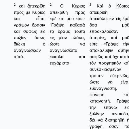
2
2
2
καὶ ἀπεκρίθη
Ο Κυριος
Καὶ ὁ Κύριο
πρός με Κύριος
απεκρίθη προς
ἀπεκρίθη,
καὶ εἶπε·
εμέ και μου είπε·
ἀπεκάλυψεν εἰς ἐμ
γράψον ὅρασιν
“Γράψε καθαρά
ὅσα μο
καὶ σαφῶς εἰς
το όραμα τούτο
ἐπροκαλοῦσαν
πυξίον, ὅπως
εις μίαν πλάκα,
ἀπορίες, καὶ μο
διώκῃ ὁ
ώστε να
εἶπε: «Γράψε τὴ
ἀναγινώσκων
αναγινώσκεται
ἀποκάλυψιν αὐτὴ
αὐτά.
εύκολα και
σαφῶς καὶ ὄχι κατ
ευχάριστα.
τὸν προφητικὸν κα
συνεσκιασμένον
τρόπον εὐκρινῶς
ὥστε νὰ εἶνα
εὐανάγνωστη,
φανερὴ κα
κατανοητή. Γράψ
την ἐπάνω εἰ
ξυλίνην πινακίδα
διὰ νὰ διατηρηθῇ 
γραφὴ ὅσον τ