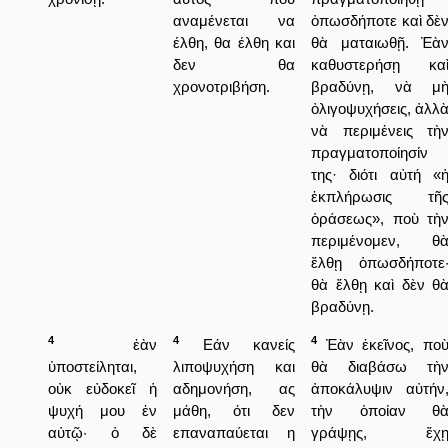
αναμένεται να
ὁπωσδήποτε καὶ δὲ
έλθη, θα έλθη και
θὰ ματαιωθῇ. Ἐὰ
δεν θα
καθυστερήσῃ κα
χρονοτριβήση.
βραδύνῃ, νὰ μ
ὀλιγοψυχήσεις, ἀλλ
νὰ περιμένεις τὴ
πραγματοποίησίν
της· διότι αὐτή «
ἐκπλήρωσις τῆ
ὁράσεως», ποὺ τὴ
περιμένομεν, θ
ἔλθῃ ὁπωσδήποτε
θὰ ἔλθῃ καὶ δὲν θ
βραδύνῃ.
4
4
4
ἐὰν
Εάν κανείς
Ἐὰν ἐκεῖνος, πο
ὑποστείληται,
λιποψυχήση και
θὰ διαβάσω τὴ
οὐκ εὐδοκεῖ ἡ
αδημονήση, ας
ἀποκάλυψιν αὐτήν
ψυχή μου ἐν
μάθη, ότι δεν
τὴν ὁποίαν θ
αὐτῷ· ὁ δὲ
επαναπαύεται η
γράψῃς, ἔχ