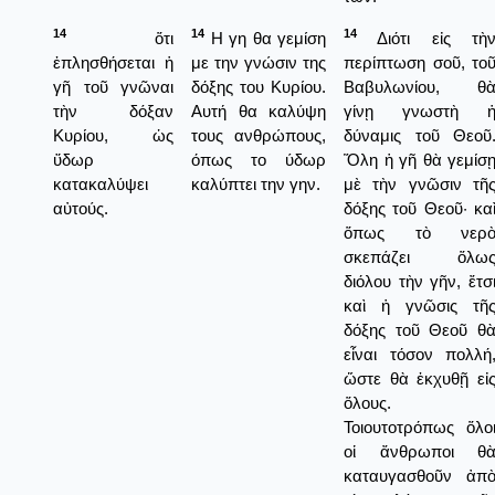
14
14
14
ὅτι
Η γη θα γεμίση
Διότι εἰς τὴ
ἐπλησθήσεται ἡ
με την γνώσιν της
περίπτωση σοῦ, το
γῆ τοῦ γνῶναι
δόξης του Κυρίου.
Βαβυλωνίου, θ
τὴν δόξαν
Αυτή θα καλύψη
γίνῃ γνωστὴ 
Κυρίου, ὡς
τους ανθρώπους,
δύναμις τοῦ Θεοῦ
ὕδωρ
όπως το ύδωρ
Ὅλη ἡ γῆ θὰ γεμίσ
κατακαλύψει
καλύπτει την γην.
μὲ τὴν γνῶσιν τῆ
αὐτούς.
δόξης τοῦ Θεοῦ· κα
ὅπως τὸ νερ
σκεπάζει ὅλω
διόλου τὴν γῆν, ἔτσ
καὶ ἡ γνῶσις τῆ
δόξης τοῦ Θεοῦ θ
εἶναι τόσον πολλή
ὥστε θὰ ἐκχυθῇ εἰ
ὅλους.
Τοιουτοτρόπως ὅλο
οἱ ἄνθρωποι θ
καταυγασθοῦν ἀπ