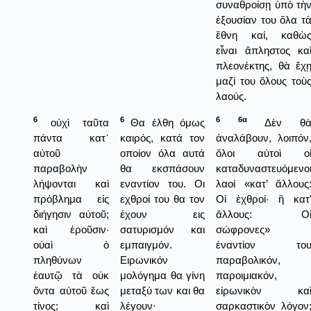
συναθροίσῃ ὑπὸ τὴ
ἐξουσίαν του ὅλα τ
ἔθνη καί, καθὼ
εἶναι ἄπληστος κα
πλεονέκτης, θὰ ἔχ
μαζί του ὅλους τοὺ
λαούς.
6
6
6
6α
οὐχὶ ταῦτα
Θα έλθη όμως
Δὲν θ
πάντα κατ᾿
καιρός, κατά τον
ἀναλάβουν, λοιπόν
αὐτοῦ
οποίον όλα αυτά
ὅλοι αὐτοὶ ο
παραβολὴν
θα εκσπάσουν
καταδυναστευόμενο
λήψονται καὶ
εναντίον του. Οι
λαοί «κατ’ ἄλλους
πρόβλημα εἰς
εχθροί του θα τον
Οἱ ἐχθροί· ἢ κατ
διήγησιν αὐτοῦ;
έχουν εις
ἄλλους: Ο
καὶ ἐροῦσιν·
σατυρισμόν και
σώφρονες»
οὐαὶ ὁ
εμπαιγμόν.
ἐναντίον το
πληθύνων
Ειρωνικόν
παραβολικόν,
ἑαυτῷ τὰ οὐκ
μολόγημα θα γίνη
παροιμιακόν,
ὄντα αὐτοῦ ἕως
μεταξύ των και θα
εἰρωνικὸν κα
τίνος; καὶ
λέγουν·
σαρκαστικὸν λόγον