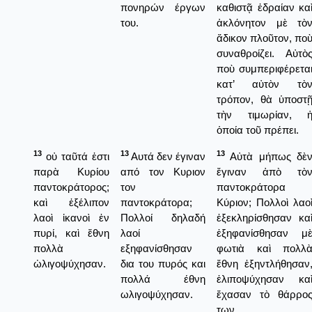
πονηρών έργων
καθιστᾷ ἑδραίαν κα
του.
ἀκλόνητον μὲ τὸ
ἄδικον πλοῦτον, πο
συναθροίζει. Αὐτὸ
ποὺ συμπεριφέρετα
κατ’ αὐτὸν τὸ
τρόπον, θὰ ὑποστ
τὴν τιμωρίαν, 
ὁποία τοῦ πρέπει.
13
13
13
οὐ ταῦτά ἐστι
Αυτά δεν έγιναν
Αὐτὰ μήπως δὲ
παρὰ Κυρίου
από τον Κυριον
ἔγιναν ἀπὸ τὸ
παντοκράτορος;
τον
παντοκράτορα
καὶ ἐξέλιπον
παντοκράτορα;
Κύριον; Πολλοὶ λαο
λαοὶ ἱκανοὶ ἐν
Πολλοί δηλαδή
ἐξεκληρίσθησαν κα
πυρί, καὶ ἔθνη
λαοί
ἐξηφανίσθησαν μ
πολλὰ
εξηφανίσθησαν
φωτιὰ καὶ πολλ
ὠλιγοψύχησαν.
δια του πυρός και
ἔθνη ἐξηντλήθησαν
πολλά έθνη
ἐλιποψύχησαν κα
ωλιγοψύχησαν.
ἔχασαν τὸ θάρρο
των.