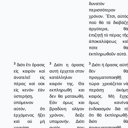
δυνατὸν
περισσότερον
χρόνον. Ἔτσι, αὐτὸ
ποὺ θὰ τὰ διαβάζ
ἀργότερα, θ
ἐπιζητῇ τὸ πέρας τῆ
ἀποκαλύψεως κα
πότε θ
ἐκπληρωθοῦν αὐτά.
3
3
3
διότι ἔτι ὅρασις
Διότι η όρασις
Διότι ἡ ὅρασις αὐτ
εἰς καιρὸν καὶ
αυτή έρχεται στον
δὲν θ
ἀνατελεῖ εἰς
κατάλληλον
πραγματοποιηθῇ
πέρας καὶ οὐκ
καιρόν της. Θα
τώρα· χρειάζεται ν
εἰς κενόν· ἐὰν
εκπληρωθή και
περάσῃ ἀκόμ
ὑστερήσῃ,
δεν θα ματαιωθή.
καιρός. Μὴ ἔχῃ
ὑπόμεινον
Εάν όμως και
ὅμως κανέν
αὐτόν, ὅτι
βραδύνη ολίγον
ἐνδοιασμὸν διὰ τ
ἐρχόμενος ἥξει
χρόνον, δείξε
ὅτι θὰ ἐκπληρωθῇ
καὶ οὐ μὴ
υπομονήν. Διότι
διότι θ
χρονίσῃ.
αυτός που
πραγματοποιηθῇ