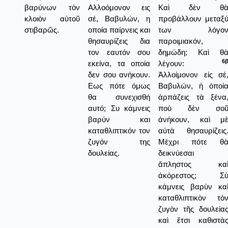
βαρύνων τὸν
Αλλοόμονον εις
Καὶ δὲν θ
κλοιὸν αὐτοῦ
σέ, Βαβυλών, η
προβάλλουν μεταξ
στιβαρῶς.
οποία παίρνεις και
των λόγο
θησαυρίζεις δια
παροιμιακόν,
τον εαυτόν σου
δημώδη; Καὶ θ
6
εκείνα, τα οποία
λέγουν:
δεν σου ανήκουν.
Ἀλλοίμονον εἰς σέ
Εως πότε όμως
Βαβυλών, ἡ ὁποί
θα συνεχισθή
ἁρπάζεις τὰ ξένα
αυτό; Συ κάμνεις
ποὺ δὲν σο
βαρύν και
ἀνήκουν, καὶ μ
καταθλιπτικόν τον
αὐτὰ θησαυρίζεις
ζυγόν της
Μέχρι πότε θ
δουλείας.
δεικνύεσαι
ἄπληστος κα
ἀκόρεστος; Σ
κάμνεις βαρὺν κα
καταθλιπτικὸν τὸ
ζυγὸν τῆς δουλεία
καὶ ἔτσι καθιστὰ