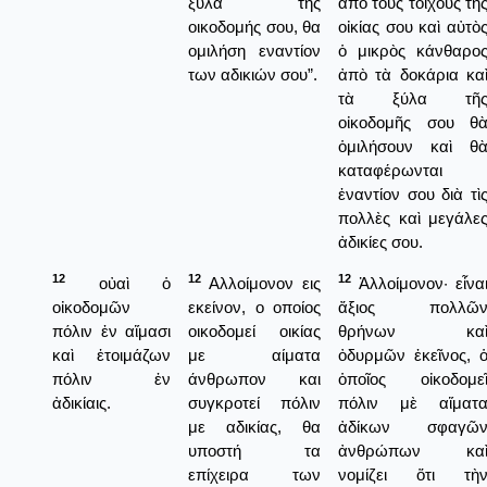
ξύλα της
ἀπὸ τοὺς τοίχους τῆ
οικοδομής σου, θα
οἰκίας σου καὶ αὐτὸ
ομιλήση εναντίον
ὁ μικρὸς κάνθαρο
των αδικιών σου”.
ἀπὸ τὰ δοκάρια κα
τὰ ξύλα τῆ
οἰκοδομῆς σου θ
ὁμιλήσουν καὶ θ
καταφέρωνται
ἐναντίον σου διὰ τὶ
πολλὲς καὶ μεγάλε
ἀδικίες σου.
12
12
12
οὐαὶ ὁ
Αλλοίμονον εις
Ἀλλοίμονον· εἶνα
οἰκοδομῶν
εκείνον, ο οποίος
ἄξιος πολλῶ
πόλιν ἐν αἵμασι
οικοδομεί οικίας
θρήνων κα
καὶ ἑτοιμάζων
με αίματα
ὀδυρμῶν ἐκεῖνος, 
πόλιν ἐν
άνθρωπον και
ὁποῖος οἰκοδομε
ἀδικίαις.
συγκροτεί πόλιν
πόλιν μὲ αἵματ
με αδικίας, θα
ἀδίκων σφαγῶ
υποστή τα
ἀνθρώπων κα
επίχειρα των
νομίζει ὅτι τὴ