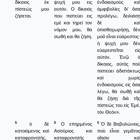
δίκαιος ἐκ
ψυχή μου εις
ἐνδοιασμοὺς κα
πίστεώς μου
αυτόν. Ο δίκαιός
ἀμφιβολίες δι' ὅσ
ζήσεται.
που πιστεύει εις
προλέγω, δειλιάσ
εμέ και τηρεί τον
δὲ κα
νόμον μου, θα
ὀπισθοχωρήσῃ, δὲ
σωθή και θα ζήση.
μοῦ εἶναι εὐάρεστος
ἡ ψυχή μου δὲ
εὐαρεστεῖται εἰ
αὐτόν. Ἐνῷ 
δίκαιος, αὐτὸς πο
πιστεύει ἀδιστάκτω
καὶ χωρὶ
ἐνδοιασμοὺς εἰς ὅσ
λέγω, θὰ σωθῇ κα
θὰ ζήσῃ διὰ τῆ
πίστεώς του εἰς Ἐμέ
τὸν Θεόν».
5
5
5
ὁ δὲ
Ο επηρμένος
Ὁ δὲ Βαβυλώνιος
κατοιόμενος καὶ
Ασσύριος και
ποὺ εἶναι γεμᾶτο
καταφρονητής,
καταφρονητής
οἴησιν κα