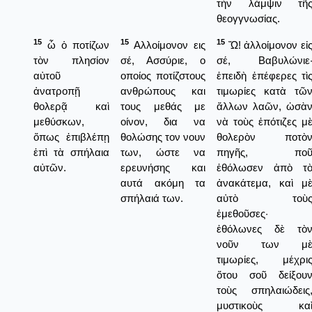
τὴν λάμψιν τῆ
θεογγνωσίας.
15
15
15
ὦ ὁ ποτίζων
Αλλοίμονον εις
Ὤ! ἀλλοίμονον εἰ
τὸν πλησίον
σέ, Ασσύριε, ο
σέ, Βαβυλώνιε
αὐτοῦ
οποίος ποτίζστους
ἐπειδὴ ἐπέφερες τὶ
ἀνατροπῇ
ανθρώπους και
τιμωρίες κατὰ τῶ
θολερᾷ καὶ
τους μεθάς με
ἄλλων λαῶν, ὡσὰ
μεθύσκων,
οίνον, δια να
νὰ τοὺς ἐπότιζες μ
ὅπως ἐπιβλέπῃ
θολώσης τον νουν
θολερὸν ποτὸ
ἐπὶ τὰ σπήλαια
των, ώστε να
πηγῆς, πο
αὐτῶν.
ερευνήσης και
ἐθόλωσεν ἀπὸ τ
αυτά ακόμη τα
ἀνακάτεμα, καὶ μ
σπήλαιά των.
αὐτὸ τοὺ
ἐμεθοῦσες·
ἐθόλωνες δὲ τὸ
νοῦν των μ
τιμωρίες, μέχρι
ὅτου σοῦ δείξου
τοὺς σπηλαιώδεις
μυστικοὺς κα