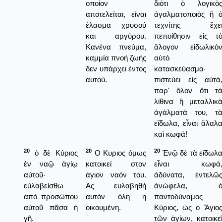
οποίον
διότι ὁ λογικὸ
αποτελείται, είναι
ἀγαλματοποιὸς ἢ 
έλασμα χρυσού
τεχνίτης ἔχε
και αργύρου.
πεποίθησιν εἰς τ
Κανένα πνεύμα,
ἄλογον εἰδωλικὸ
καμμία πνοή ζωής
αὐτὸ
δεν υπάρχει έντος
κατασκεύασμα·
αυτού.
πιστεύει εἰς αὐτά
παρ' ὅλον ὅτι τ
λίθινα ἢ μεταλλικ
ἀγάλματά του, τ
εἴδωλα, εἶναι ἄλαλ
καὶ κωφά!
20
20
20
ὁ δὲ Κύριος
Ο Κυριος όμως
Ἐνῷ δὲ τὰ εἴδωλ
ἐν ναῷ ἁγίῳ
κατοικεί στον
εἶναι κωφά
αὐτοῦ·
άγιον ναόν του.
ἀδύνατα, ἐντελῶ
εὐλαβείσθω
Ας ευλαβηθή
ἀνώφελα, 
ἀπὸ προσώπου
αυτόν όλη η
παντοδύναμος
αὐτοῦ πᾶσα ἡ
οικουμένη.
Κύριος, ὡς ο Ἅγιο
γῆ.
τῶν ἁγίων, κατοικε