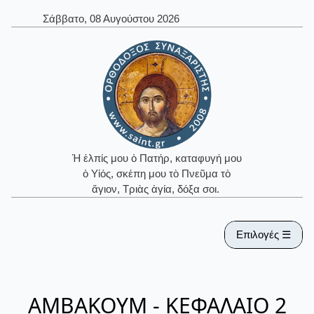
Σάββατο, 08 Αυγούστου 2026
Ἡ ἐλπίς μου ὁ Πατήρ, καταφυγή μου
ὁ Υἱός, σκέπη μου τὸ Πνεῦμα τὸ
ἅγιον, Τριὰς ἁγία, δόξα σοι.
Επιλογές ☰
ΑΜΒΑΚΟΥΜ - ΚΕΦΑΛΑΙΟ 2