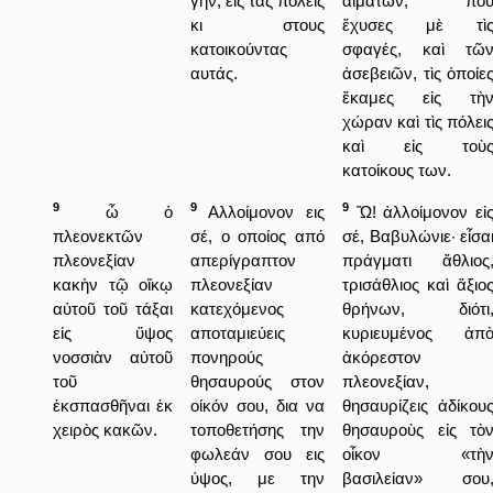
γην, εις τας πόλεις
αἱμάτων, πο
κι στους
ἔχυσες μὲ τὶ
κατοικούντας
σφαγές, καὶ τῶ
αυτάς.
ἀσεβειῶν, τὶς ὁποίε
ἔκαμες εἰς τὴ
χώραν καὶ τὶς πόλει
καὶ εἰς τοὺ
κατοίκους των.
9
9
9
ὦ ὁ
Αλλοίμονον εις
Ὤ! ἀλλοίμονον εἰ
πλεονεκτῶν
σέ, ο οποίος από
σέ, Βαβυλώνιε· εἶσα
πλεονεξίαν
απερίγραπτον
πράγματι ἄθλιος
κακὴν τῷ οἴκῳ
πλεονεξίαν
τρισάθλιος καὶ ἄξιο
αὐτοῦ τοῦ τάξαι
κατεχόμενος
θρήνων, διότι
εἰς ὕψος
αποταμιεύεις
κυριευμένος ἀπ
νοσσιὰν αὐτοῦ
πονηρούς
ἀκόρεστον
τοῦ
θησαυρούς στον
πλεονεξίαν,
ἐκσπασθῆναι ἐκ
οίκόν σου, δια να
θησαυρίζεις ἀδίκου
χειρὸς κακῶν.
τοποθετήσης την
θησαυροὺς εἰς τὸ
φωλεάν σου εις
οἶκον «τὴ
ύψος, με την
βασιλείαν» σου