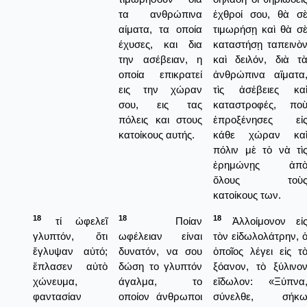
τα ανθρώπινα
ἐχθροί σου, θὰ σ
αίματα, τα οποία
τιμωρήσῃ καὶ θὰ σ
έχυσες, και δια
καταστήσῃ ταπεινὸ
την ασέβειαν, η
καὶ δειλόν, διὰ τ
οποία επικρατεί
ἀνθρώπινα αἵματα
εις την χώραν
τὶς ἀσέβειες κα
σου, εις τας
καταστροφές, πο
πόλεις και στους
ἐπροξένησες εἰ
κατοίκους αυτής.
κάθε χώραν κα
πόλιν μὲ τὸ νὰ τὶ
ἐρημώνῃς ἀπ
ὅλους τοὺ
κατοίκους των.
18
18
18
τί ὠφελεῖ
Ποίαν
Ἀλλοίμονον εἰ
γλυπτόν, ὅτι
ωφέλειαν είναι
τὸν εἰδωλολάτρην, 
ἔγλυψαν αὐτό;
δυνατόν, να σου
ὁποῖος λέγει εἰς τ
ἔπλασεν αὐτὸ
δώση το γλυπτόν
ξόανον, τὸ ξύλινο
χώνευμα,
άγαλμα, το
εἴδωλον: «Ξύπνα
φαντασίαν
οποίον άνθρωποι
σύνελθε, σήκ