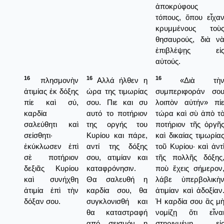
ἀποκρύφους
τόπους, ὅπου εἶχα
κρυμμένους τοὺ
θησαυρούς, διὰ ν
ἐπιβλέψῃς εἰ
αὐτούς.
16
16
16
πλησμονὴν
Αλλά ήλθεν η
«Διὰ τὴ
ἀτιμίας ἐκ δόξης
ώρα της τιμωρίας
συμπεριφοράν σο
πίε καὶ σύ,
σου. Πιε και συ
λοιπὸν αὐτήν» πί
καρδία
αυτό το ποτήριον
τώρα καὶ σὺ ἀπὸ τ
σαλεύθητι καὶ
της οργής του
ποτήριον τῆς ὀργῆ
σείσθητι·
Κυρίου και πάρε,
καὶ δικαίας τιμωρία
ἐκύκλωσεν ἐπὶ
αντί της δόξης
τοῦ Κυρίου· καὶ ἀντ
σὲ ποτήριον
σου, ατιμίαν και
τῆς πολλῆς δόξης
δεξιᾶς Κυρίου
καταφρόνησιν.
ποὺ ἔχεις σήμερον
καὶ συνήχθη
Θα σαλευθή η
λάβε ὑπερβολικὴ
ἀτιμία ἐπὶ τὴν
καρδία σου, θα
ἀτιμίαν καὶ ἀδοξίαν
δόξαν σου.
συγκλονισθή και
Ἡ καρδία σου ἂς μ
θα καταστραφή
νομίζῃ ὅτι εἶνα
από σεισμόν η
στηριγμένη εἰ