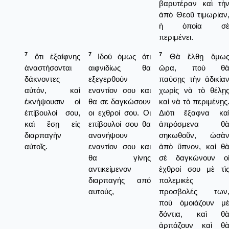
βαρυτέραν καὶ τὴ
ἀπὸ Θεοῦ τιμωρίαν
ἡ ὁποία σ
περιμένει.
7
7
7
ὅτι ἐξαίφνης
Ιδού όμως ότι
Θὰ ἔλθῃ ὅμω
ἀναστήσονται
αιφνιδίως θα
ὤρα, ποὺ θ
δάκνοντες
εξεγερθούν
παύσῃς τὴν ἀδικία
αὐτόν, καὶ
εναντίον σου και
χωρὶς νὰ τὸ θέλῃ
ἐκνήψουσιν οἱ
θα σε δαγκώσουν
καὶ νὰ τὸ περιμένῃς
ἐπίβουλοί σου,
οι εχθροί σου. Οι
Διότι ἔξαφνα κα
καὶ ἔσῃ εἰς
επίβουλοί σου θα
ἀπρόσμενα θ
διαρπαγὴν
ανανήψουν
σηκωθοῦν, ὡσὰ
αὐτοῖς.
εναντίον σου και
ἀπὸ ὕπνον, καὶ θ
θα γίνης
σὲ δαγκώνουν ο
αντικείμενον
ἐχθροί σου μὲ τὶ
διαρπαγής από
πολεμικὲς
αυτούς,
προσβολές των
ποὺ ὁμοιάζουν μ
δόντια, καὶ θ
ἀρπάζουν καὶ θ