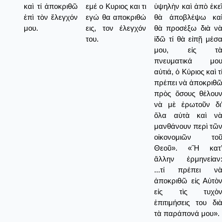
καὶ τί ἀποκριθῶ
εμέ ο Κυριος και τι
ὑψηλὴν καὶ ἀπὸ ἐκε
ἐπὶ τὸν ἔλεγχόν
εγώ θα αποκριθώ
θὰ ἀποβλέψω κα
μου.
εις, τον έλεγχόν
θὰ προσέξω διὰ ν
του.
ἰδῶ τί θὰ εἰπῇ μέσ
μου, εἰς τ
πνευματικά μο
αὐτιά, ὁ Κύριος καὶ τ
πρέπει νὰ ἀποκριθ
πρὸς ὅσους θέλου
νὰ μὲ ἐρωτοῦν δι
ὅλα αὐτὰ καὶ ν
μανθάνουν περὶ τῶ
οἰκονομιῶν το
Θεοῦ». «Ἢ κατ
ἄλλην ἑρμηνείαν
...τί πρέπει ν
ἀποκριθῶ εἰς Αὐτὸ
εἰς τὶς τυχὸ
ἐπιτιμήσεις του δι
τὰ παράπονά μου».