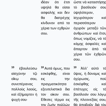
ιδέαν ότι έτσι
ὥστε νὰ καταστήσῃ
υψηλά θα είσαι
τὸ βασίλειόν σο
ασφαλής και δεν
ὑψηλότερον,
θα διατρέχης
ἰσχυρότερον κα
κίνδυνον από τα
περισσότερον
χέρια των εχθρών
ὀχυρὸν μεταξὺ τῶ
σου.
ἀνθρώπων καὶ ἔτσι
ὅπως νομίζεις, νὰ τ
κάμῃς ἀσφαλὲς κα
ἄπαρτον ἀπὸ τ
χέρια τῶν ἐχθρῶ
σου.
10
10
10
ἐβουλεύσω
Αυτά όμως, που
Ἀλλ’ αὐτὸ τ
αἰσχύνην τῷ
εσκέφθης, είναι
ὕψος, ἡ δύναμις κα
οἴκῳ σου,
εις την
ὀχύρωσις, πο
συνεπέρανας
πραγματικότητα
ἐσκέφθης κα
πολλοὺς λαούς,
εξευτελιστικά δια
ἐπέτυχες εἰς τ
καὶ ἐξήμαρτεν ἡ
τον οίκον σου.
βασίλειόν σου λόγ
ψυχή σου·
Εθεσες τέρμα εις
τῆς πλεονεξίας σου
την ζωήν πολλών
θὰ ἀποβοῦν διὰ τὸ