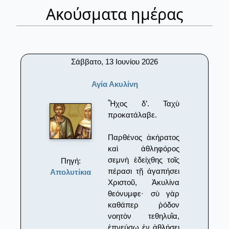
Ακούσματα ημέρας
Σάββατο, 13 Ιουνίου 2026
Αγία Ακυλίνη
Ἦχος δ’. Ταχὺ
προκατάλαβε.
Παρθένος ἀκήρατος
καὶ ἀθληφόρος
σεμνὴ ἐδείχθης τοῖς
Πηγή:
πέρασι τῇ ἀγαπήσει
Απολυτίκια
Χριστοῦ, Ἀκυλίνα
θεόνυμφε· σὺ γὰρ
καθάπερ ῥόδον
νοητὸν τεθηλυῒα,
ἐπνεύσω ἐν ἀθλήσει