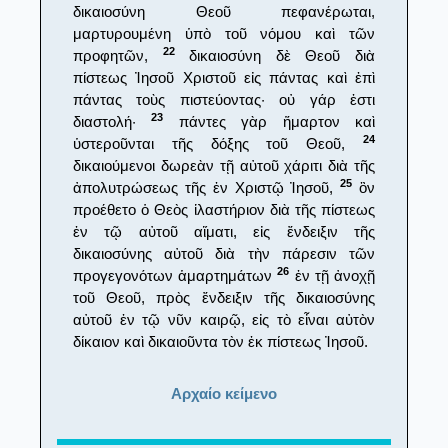
δικαιοσύνη Θεοῦ πεφανέρωται,
μαρτυρουμένη ὑπὸ τοῦ νόμου καὶ τῶν
22
προφητῶν,
δικαιοσύνη δὲ Θεοῦ διὰ
πίστεως Ἰησοῦ Χριστοῦ εἰς πάντας καὶ ἐπὶ
πάντας τοὺς πιστεύοντας· οὐ γάρ ἐστι
23
διαστολή·
πάντες γὰρ ἥμαρτον καὶ
24
ὑστεροῦνται τῆς δόξης τοῦ Θεοῦ,
δικαιούμενοι δωρεὰν τῇ αὐτοῦ χάριτι διὰ τῆς
25
ἀπολυτρώσεως τῆς ἐν Χριστῷ Ἰησοῦ,
ὃν
προέθετο ὁ Θεὸς ἱλαστήριον διὰ τῆς πίστεως
ἐν τῷ αὐτοῦ αἵματι, εἰς ἔνδειξιν τῆς
δικαιοσύνης αὐτοῦ διὰ τὴν πάρεσιν τῶν
26
προγεγονότων ἁμαρτημάτων
ἐν τῇ ἀνοχῇ
τοῦ Θεοῦ, πρὸς ἔνδειξιν τῆς δικαιοσύνης
αὐτοῦ ἐν τῷ νῦν καιρῷ, εἰς τὸ εἶναι αὐτὸν
δίκαιον καὶ δικαιοῦντα τὸν ἐκ πίστεως Ἰησοῦ.
Αρχαίο κείμενο