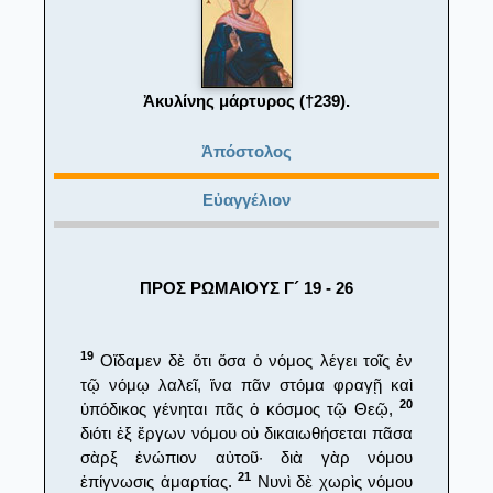
Ἀκυλίνης μάρτυρος (†239).
Ἀπόστολος
Εὐαγγέλιον
ΠΡΟΣ ΡΩΜΑΙΟΥΣ Γ´ 19 - 26
19
Οἴδαμεν δὲ ὅτι ὅσα ὁ νόμος λέγει τοῖς ἐν
τῷ νόμῳ λαλεῖ, ἵνα πᾶν στόμα φραγῇ καὶ
20
ὑπόδικος γένηται πᾶς ὁ κόσμος τῷ Θεῷ,
διότι ἐξ ἔργων νόμου οὐ δικαιωθήσεται πᾶσα
σὰρξ ἐνώπιον αὐτοῦ· διὰ γὰρ νόμου
21
ἐπίγνωσις ἁμαρτίας.
Νυνὶ δὲ χωρὶς νόμου