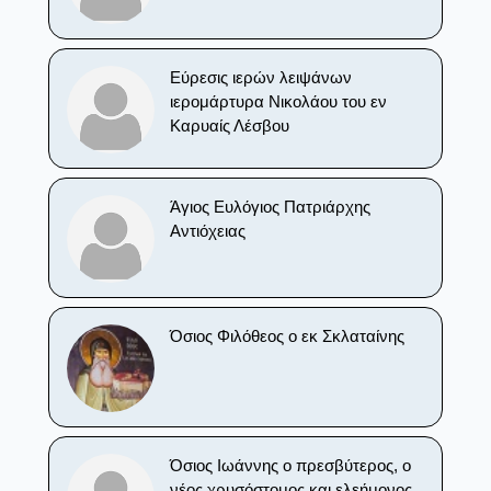
Εύρεσις ιερών λειψάνων
ιερομάρτυρα Νικολάου του εν
Καρυαίς Λέσβου
Άγιος Ευλόγιος Πατριάρχης
Αντιόχειας
Όσιος Φιλόθεος ο εκ Σκλαταίνης
Όσιος Ιωάννης ο πρεσβύτερος, ο
νέος χρυσόστομος και ελεήμονος,