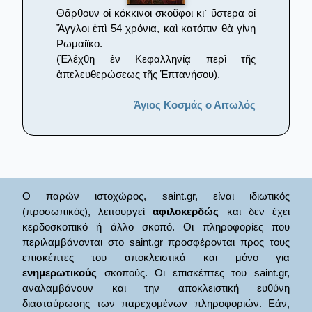
Θἄρθουν οἱ κόκκινοι σκοῦφοι κι᾿ ὕστερα οἱ
Ἄγγλοι ἐπὶ 54 χρόνια, καὶ κατόπιν θὰ γίνη
Ρωμαίϊκο.
(Ἐλέχθη ἐν Κεφαλληνίᾳ περὶ τῆς
ἀπελευθερώσεως τῆς Ἑπτανήσου).
Άγιος Κοσμάς ο Αιτωλός
Ο παρών ιστοχώρος, saint.gr, είναι ιδιωτικός
(προσωπικός), λειτουργεί
αφιλοκερδώς
και δεν έχει
κερδοσκοπικό ή άλλο σκοπό. Οι πληροφορίες που
περιλαμβάνονται στο saint.gr προσφέρονται προς τους
επισκέπτες του αποκλειστικά και μόνο για
ενημερωτικούς
σκοπούς. Οι επισκέπτες του saint.gr,
αναλαμβάνουν και την αποκλειστική ευθύνη
διασταύρωσης των παρεχομένων πληροφοριών. Εάν,