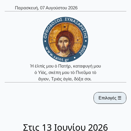
Παρασκευή, 07 Αυγούστου 2026
Ἡ ἐλπίς μου ὁ Πατήρ, καταφυγή μου
ὁ Υἱός, σκέπη μου τὸ Πνεῦμα τὸ
ἅγιον, Τριὰς ἁγία, δόξα σοι.
Επιλογές ☰
Στις 13 Ιουνίου 2026