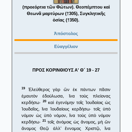
(προεόρτια τῶν Φώτων). Θεοπέμπτου καὶ
Θεωνᾶ μαρτύρων (†305), Συγκλητικῆς
ὁσίας (†350).
Ἀπόστολος
Εὐαγγέλιον
ΠΡΟΣ ΚΟΡΙΝΘΙΟΥΣ Α' Θ´ 19 - 27
19
Ἐλεύθερος γὰρ ὢν ἐκ πάντων πᾶσιν
ἐμαυτὸν ἐδούλωσα, ἵνα τοὺς πλείονας
20
κερδήσω·
καὶ ἐγενόμην τοῖς Ἰουδαίοις ὡς
Ἰουδαῖος, ἵνα Ἰουδαίους κερδήσω· τοῖς ὑπὸ
νόμον ὡς ὑπὸ νόμον, ἵνα τοὺς ὑπὸ νόμον
21
κερδήσω·
τοῖς ἀνόμοις ὡς ἄνομος, μὴ ὢν
ἄνομος Θεῷ ἀλλ’ ἔννομος Χριστῷ, ἵνα