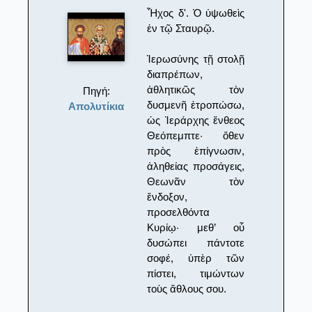
Ἦχος δ'. Ὁ ὑψωθεὶς
ἐν τῷ Σταυρῷ.
Ἱερωσύνης τῇ στολῇ
διαπρέπων,
ἀθλητικῶς τὸν
Πηγή:
δυσμενῆ ἐτροπώσω,
Απολυτίκια
ὡς Ἱεράρχης ἔνθεος
Θεόπεμπτε· ὅθεν
πρὸς ἐπίγνωσιν,
ἀληθείας προσάγεις,
Θεωνᾶν τὸν
ἔνδοξον,
προσελθόντα
Κυρίῳ· μεθ’ οὗ
δυσώπει πάντοτε
σοφέ, ὑπὲρ τῶν
πίστει, τιμώντων
τοὺς ἄθλους σου.