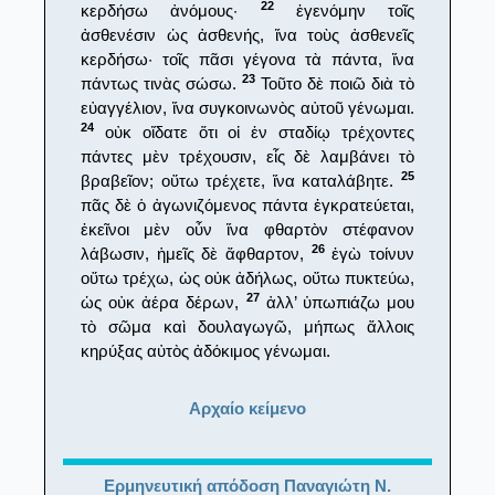
22
κερδήσω ἀνόμους·
ἐγενόμην τοῖς
ἀσθενέσιν ὡς ἀσθενής, ἵνα τοὺς ἀσθενεῖς
κερδήσω· τοῖς πᾶσι γέγονα τὰ πάντα, ἵνα
23
πάντως τινὰς σώσω.
Τοῦτο δὲ ποιῶ διὰ τὸ
εὐαγγέλιον, ἵνα συγκοινωνὸς αὐτοῦ γένωμαι.
24
οὐκ οἴδατε ὅτι οἱ ἐν σταδίῳ τρέχοντες
πάντες μὲν τρέχουσιν, εἷς δὲ λαμβάνει τὸ
25
βραβεῖον; οὕτω τρέχετε, ἵνα καταλάβητε.
πᾶς δὲ ὁ ἀγωνιζόμενος πάντα ἐγκρατεύεται,
ἐκεῖνοι μὲν οὖν ἵνα φθαρτὸν στέφανον
26
λάβωσιν, ἡμεῖς δὲ ἄφθαρτον,
ἐγὼ τοίνυν
οὕτω τρέχω, ὡς οὐκ ἀδήλως, οὕτω πυκτεύω,
27
ὡς οὐκ ἀέρα δέρων,
ἀλλ’ ὑπωπιάζω μου
τὸ σῶμα καὶ δουλαγωγῶ, μήπως ἄλλοις
κηρύξας αὐτὸς ἀδόκιμος γένωμαι.
Αρχαίο κείμενο
Ερμηνευτική απόδοση Παναγιώτη Ν.