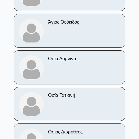
Άγιος Θεόειδος
Οσία Δομνίνα
Οσία Τατιανή
Όσιος Δωρόθεος