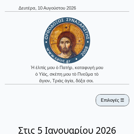
Δευτέρα, 10 Αυγούστου 2026
Ἡ ἐλπίς μου ὁ Πατήρ, καταφυγή μου
ὁ Υἱός, σκέπη μου τὸ Πνεῦμα τὸ
ἅγιον, Τριὰς ἁγία, δόξα σοι.
Επιλογές ☰
Στις 5 Ιανουαρίου 2026