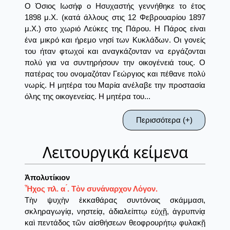
Ο Όσιος Ιωσήφ ο Ησυχαστής γεννήθηκε το έτος
1898 μ.Χ. (κατά άλλους στις 12 Φεβρουαρίου 1897
μ.Χ.) στο χωριό Λεύκες της Πάρου. Η Πάρος είναι
ένα μικρό και ήρεμο νησί των Κυκλάδων. Οι γονείς
του ήταν φτωχοί και αναγκάζονταν να εργάζονται
πολύ για να συντηρήσουν την οικογένειά τους. Ο
πατέρας του ονομαζόταν Γεώργιος και πέθανε πολύ
νωρίς. Η μητέρα του Μαρία ανέλαβε την προστασία
όλης της οικογενείας. Η μητέρα του...
Περισσότερα (+)
Λειτουργικά κείμενα
Ἀπολυτίκιον
Ἦχος πλ. α ́. Τὸν συνάναρχον Λόγον.
Τὴν ψυχὴν ἐκκαθάρας συντόνοις σκάμμασι,
σκληραγωγίᾳ, νηστείᾳ, ἀδιαλείπτῳ εὐχῇ, ἀγρυπνίᾳ
καὶ πεντάδος τῶν αἰσθήσεων θεοφρουρήτῳ φυλακῇ