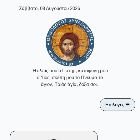
Σάββατο, 08 Αυγούστου 2026
Ἡ ἐλπίς μου ὁ Πατήρ, καταφυγή μου
ὁ Υἱός, σκέπη μου τὸ Πνεῦμα τὸ
ἅγιον, Τριὰς ἁγία, δόξα σοι.
Επιλογές ☰