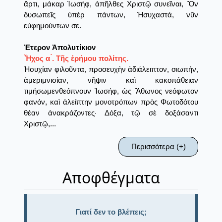
ἄρτι, μάκαρ Ἰωσήφ, ἀπῆλθες Χριστῷ συνεῖναι, Ὃν
δυσωπεῖς ὑπὲρ πάντων, Ἡσυχαστά, νῦν
εὐφημούντων σε.
Έτερον Ἀπολυτίκιον
Ἦχος α ́. Τῆς ἐρήμου πολίτης.
Ἡσυχίαν φιλοῦντα, προσευχὴν ἀδιάλειπτον, σιωπήν,
ἀμεριμνισίαν, νῆψιν καὶ κακοπάθειαν
τιμήσωμενθεόπνουν Ἰωσήφ, ὡς Ἄθωνος νεόφωτον
φανόν, καὶ ἀλείπτην μονοτρόπων πρὸς Φωτοδότου
θέαν ἀνακράζοντες· Δόξα, τῷ σὲ δοξάσαντι
Χριστῷ,...
Περισσότερα (+)
Αποφθέγματα
Γιατί δεν το βλέπεις;