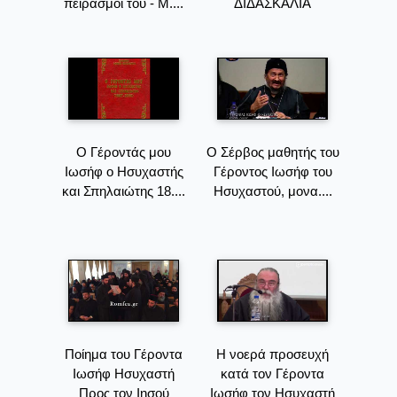
πειρασμοί του - Μ....
ΔΙΔΑΣΚΑΛΙΑ
Ο Γέροντάς μου
Ο Σέρβος μαθητής του
Ιωσήφ ο Ησυχαστής
Γέροντος Ιωσήφ του
και Σπηλαιώτης 18....
Ησυχαστού, μονα....
Ποίημα του Γέροντα
Η νοερά προσευχή
Ιωσήφ Ησυχαστή
κατά τον Γέροντα
Προς τον Ιησού
Ιωσήφ τον Ησυχαστή