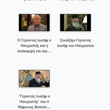
Ο Γέροντας Ιωσήφ ο
Συναξάρι Γέροντος
Ησυχαστής και η
Ιωσήφ του Ησυχαστού
ανάκαμψη του αγι....
"Γέροντας Ιωσήφ ο
Ησυχαστής" του π
Νήφωνος Βατοπε....