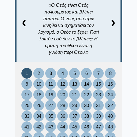
Ο Θεός είναι Θεός
πολυόμματος και βλέπει
παντού. Ο νους σου πριν
❮
❯
κινηθεί να σχηματίσει τον
λογισμό, ο Θεός το ξέρει. Γιατί
λοιπόν εσύ δεν το βλέπεις; Η
όραση του Θεού είναι η
γνώση περί Θεού.
1
2
3
4
5
6
7
8
9
10
11
12
13
14
15
16
17
18
19
20
21
22
23
24
25
26
27
28
29
30
31
32
33
34
35
36
37
38
39
40
41
42
43
44
45
46
47
48