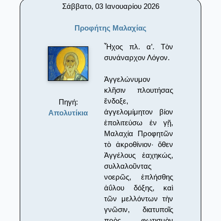
Σάββατο, 03 Ιανουαρίου 2026
Προφήτης Μαλαχίας
Ἦχος πλ. α’. Τὸν
συνάναρχον Λόγον.
Ἀγγελώνυμον
κλῆσιν πλουτήσας
ἔνδοξε,
Πηγή:
ἀγγελομίμητον βίον
Απολυτίκια
ἐπολιτεύσω ἐν γῇ,
Μαλαχία Προφητῶν
τὸ ἀκροθίνιον· ὅθεν
Ἀγγέλους ἐαχηκώς,
συλλαλοῦντας
νοερῶς, ἐπλήσθης
ἀΰλου δόξης, καὶ
τῶν μελλόντων τὴν
γνῶσιν, διατυποῖς
πρὸς φωτισμὸν