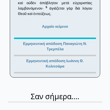
καὶ οὐδὲν ἀπόβλητον μετὰ εὐχαριστίας
5
λαμβανόμενον·
ἁγιάζεται γὰρ διὰ λόγου
Θεοῦ καὶ ἐντεύξεως.
Αρχαίο κείμενο
Ερμηνευτική απόδοση Παναγιώτη Ν.
Τρεμπέλα
Ερμηνευτική απόδοση Ιωάννη Θ.
Κολιτσάρα
Σαν σήμερα....