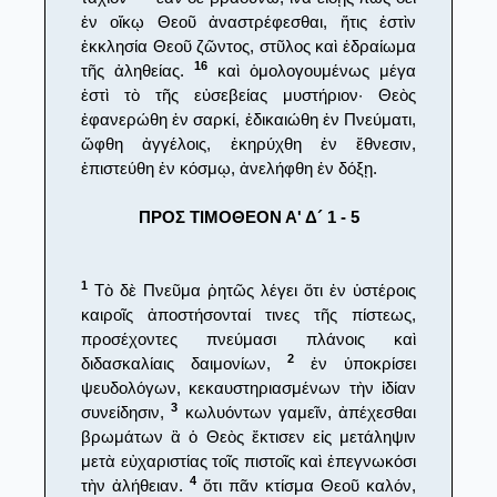
ἐν οἴκῳ Θεοῦ ἀναστρέφεσθαι, ἥτις ἐστὶν
ἐκκλησία Θεοῦ ζῶντος, στῦλος καὶ ἑδραίωμα
16
τῆς ἀληθείας.
καὶ ὁμολογουμένως μέγα
ἐστὶ τὸ τῆς εὐσεβείας μυστήριον· Θεὸς
ἐφανερώθη ἐν σαρκί, ἐδικαιώθη ἐν Πνεύματι,
ὤφθη ἀγγέλοις, ἐκηρύχθη ἐν ἔθνεσιν,
ἐπιστεύθη ἐν κόσμῳ, ἀνελήφθη ἐν δόξῃ.
ΠΡΟΣ ΤΙΜΟΘΕΟΝ Α' Δ´ 1 - 5
1
Τὸ δὲ Πνεῦμα ῥητῶς λέγει ὅτι ἐν ὑστέροις
καιροῖς ἀποστήσονταί τινες τῆς πίστεως,
προσέχοντες πνεύμασι πλάνοις καὶ
2
διδασκαλίαις δαιμονίων,
ἐν ὑποκρίσει
ψευδολόγων, κεκαυστηριασμένων τὴν ἰδίαν
3
συνείδησιν,
κωλυόντων γαμεῖν, ἀπέχεσθαι
βρωμάτων ἃ ὁ Θεὸς ἔκτισεν εἰς μετάληψιν
μετὰ εὐχαριστίας τοῖς πιστοῖς καὶ ἐπεγνωκόσι
4
τὴν ἀλήθειαν.
ὅτι πᾶν κτίσμα Θεοῦ καλόν,