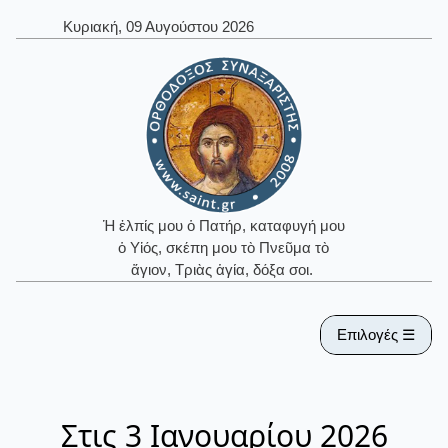
Κυριακή, 09 Αυγούστου 2026
Ἡ ἐλπίς μου ὁ Πατήρ, καταφυγή μου
ὁ Υἱός, σκέπη μου τὸ Πνεῦμα τὸ
ἅγιον, Τριὰς ἁγία, δόξα σοι.
Επιλογές ☰
Στις 3 Ιανουαρίου 2026