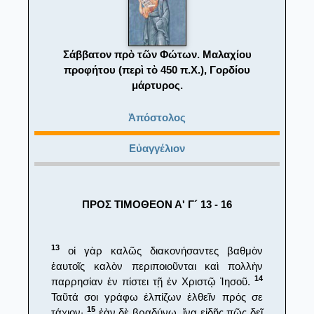
Σάββατον πρὸ τῶν Φώτων. Μαλαχίου
προφήτου (περὶ τὸ 450 π.Χ.), Γορδίου
μάρτυρος.
Ἀπόστολος
Εὐαγγέλιον
ΠΡΟΣ ΤΙΜΟΘΕΟΝ Α' Γ´ 13 - 16
13
οἱ γὰρ καλῶς διακονήσαντες βαθμὸν
ἑαυτοῖς καλὸν περιποιοῦνται καὶ πολλὴν
14
παρρησίαν ἐν πίστει τῇ ἐν Χριστῷ Ἰησοῦ.
Ταῦτά σοι γράφω ἐλπίζων ἐλθεῖν πρός σε
15
τάχιον·
ἐὰν δὲ βραδύνω, ἵνα εἰδῇς πῶς δεῖ