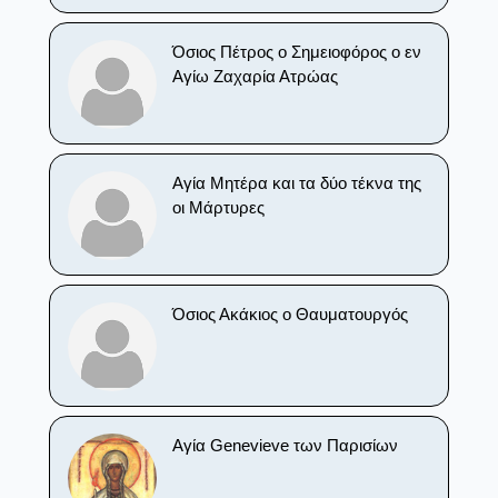
Όσιος Πέτρος ο Σημειοφόρος ο εν
Αγίω Ζαχαρία Ατρώας
Αγία Μητέρα και τα δύο τέκνα της
οι Μάρτυρες
Όσιος Ακάκιος ο Θαυματουργός
Αγία Genevieve των Παρισίων