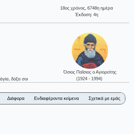
18ος χρόνος, 6748η ημέρα
Έκδοση: 4η
Όσιος Παΐσιος ο Αγιορείτης
(1924 - 1994)
ἁγία, δόξα σοι
Διάφορα
Ενδιαφέροντα κείμενα
Σχετικά με εμάς