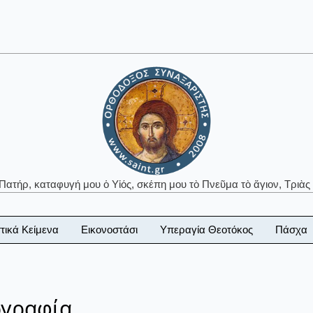
 Πατήρ, καταφυγή μου ὁ Υἱός, σκέπη μου τὸ Πνεῦμα τὸ ἅγιον, Τριὰς 
τικά Κείμενα
Εικονοστάσι
Υπεραγία Θεοτόκος
Πάσχα
ογραφία