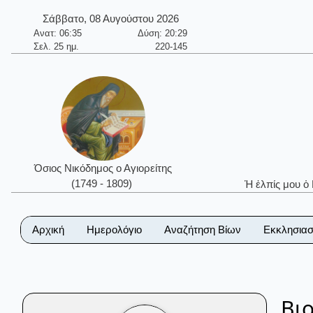
Σάββατο, 08 Αυγούστου 2026
Ανατ: 06:35
Δύση: 20:29
Σελ. 25 ημ.
220-145
Όσιος Νικόδημος ο Αγιορείτης
(1749 - 1809)
Ἡ ἐλπίς μου ὁ
Αρχική
Ημερολόγιο
Αναζήτηση Βίων
Εκκλησιασ
Βι