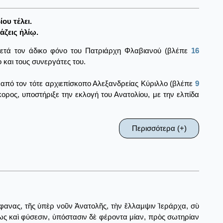
ου τέλει.
ζεις ἡλίῳ.
μετά τον άδικο φόνο του Πατριάρχη Φλαβιανού (βλέπε
16
ο και τους συνεργάτες του.
 από τον τότε αρχιεπίσκοπο Αλεξανδρείας Κύριλλο (βλέπε
9
κορος, υποστήριξε την εκλογή του Ανατολίου, με την ελπίδα
Περισσότερα (+)
φανας, τῆς ὑπὲρ νοῦν Ἀνατολῆς, τὴν ἔλλαμψιν Ἱεράρχα, σὺ
ως καὶ φύσεσιν, ὑπόστασιν δὲ φέροντα μίαν, πρὸς σωτηρίαν