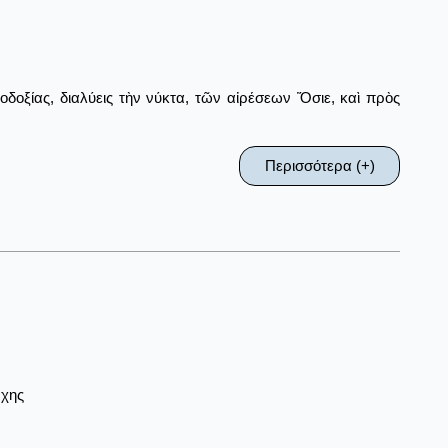
δοξίας, διαλύεις τὴν νύκτα, τῶν αἰρέσεων Ὅσιε, καὶ πρὸς
Περισσότερα (+)
ρχης