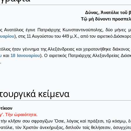
Δύνας, Ἀνατόλιε τοῦ βί
Τῷ μὴ δύνοντι προσπελά
ος Ανατόλιος έγινε Πατριάρχης Κωνσταντινούπολης, δύο μήνες 
υαρίου
), στις 11 Αυγούστου του 449 μ.Χ., από τον αιρετικό Διόσκορ
όλιος ήταν γέννημα της Αλεξάνδρειας και χειροτονήθηκε διάκονος
υ
και
18 Ιανουαρίου
). Ο αιρετικός Πατριάρχης Αλεξανδρείας Διόσ
.
τουργικά κείμενα
τίκιον
’. Τὴν ὡραιότητα.
ὴν κλῆσιν σου σφραγίζων Ὅσιε, λόγοις καὶ πράξεσι, τῷ κόσμῳ, ἔ
ατόλιε, τὸν Χριστὸν ἀνεκήρυξας, διπλοῦν ταὶς θελήσεσιν, ἀσυγχύτ