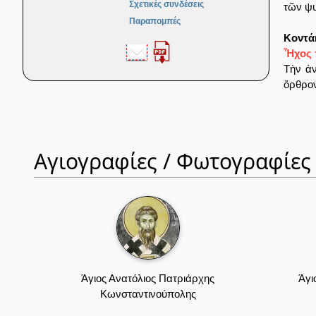
Σχετικές συνδέσεις
τῶν ψ
Παραπομπές
Κοντά
Ἦχος π
Τὴν ἀν
ὄρθρον
Αγιογραφίες / Φωτογραφίες
Άγιος Ανατόλιος Πατριάρχης
Άγι
Κωνσταντινούπολης