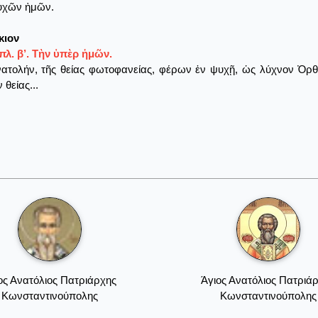
υχῶν ἠμῶν.
κιον
λ. β’. Τὴν ὑπὲρ ἡμῶν.
ατολήν, τῆς θείας φωτοφανείας, φέρων ἐν ψυχῇ, ὡς λύχνον Ὀρθο
 θείας...
ος Ανατόλιος Πατριάρχης
Άγιος Ανατόλιος Πατριά
Κωνσταντινούπολης
Κωνσταντινούπολης