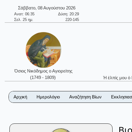
Σάββατο, 08 Αυγούστου 2026
Ανατ: 06:35
Δύση: 20:29
Σελ. 25 ημ.
220-145
Όσιος Νικόδημος ο Αγιορείτης
(1749 - 1809)
Ἡ ἐλπίς μου ὁ
Αρχική
Ημερολόγιο
Αναζήτηση Βίων
Εκκλησιασ
Βι