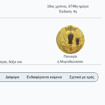
18ος χρόνος, 6748η ημέρα
Έκδοση: 4η
Παναγία
η Μυρτιδιώτισσα
ἁγία, δόξα σοι
Διάφορα
Ενδιαφέροντα κείμενα
Σχετικά με εμάς