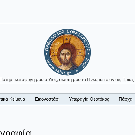
 Πατήρ, καταφυγή μου ὁ Υἱός, σκέπη μου τὸ Πνεῦμα τὸ ἅγιον, Τριὰς 
τικά Κείμενα
Εικονοστάσι
Υπεραγία Θεοτόκος
Πάσχα
ογραφία