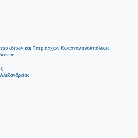
ιεπισκόπων και Πατριαρχών Κωνσταντινουπόλεως
άστεια
ως
 Αλεξανδρείας