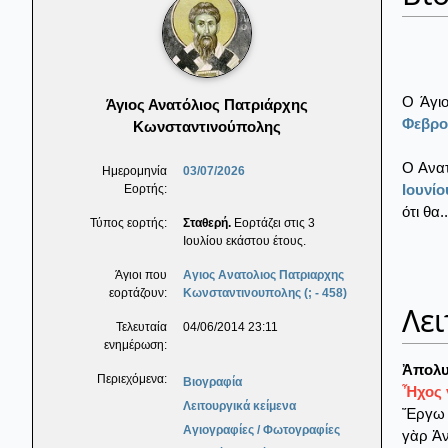
Ο Άγι
Άγιος Ανατόλιος Πατριάρχης
Φεβρο
Κωνσταντινούπολης
Ο Ανατ
Ημερομηνία
03/07/2026
Ιουνίο
Εορτής:
ότι θα..
Τύπος εορτής:
Σταθερή.
Εορτάζει στις 3
Ιουλίου εκάστου έτους.
Άγιοι που
Αγιος Ανατολιος Πατριαρχης
εορτάζουν:
Κωνσταντινουπολης (; - 458)
Λει
Τελευταία
04/06/2014 23:11
ενημέρωση:
Ἀπολυ
Περιεχόμενα:
Βιογραφία
Ἦχος γ
Λειτουργικά κείμενα
Ἔργω τ
Αγιογραφίες / Φωτογραφίες
γὰρ Ἀν