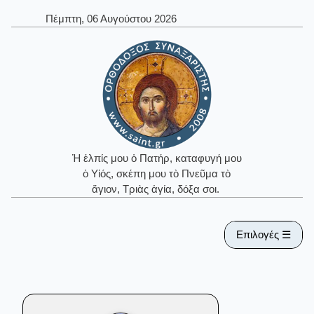
Πέμπτη, 06 Αυγούστου 2026
Ἡ ἐλπίς μου ὁ Πατήρ, καταφυγή μου
ὁ Υἱός, σκέπη μου τὸ Πνεῦμα τὸ
ἅγιον, Τριὰς ἁγία, δόξα σοι.
Επιλογές ☰