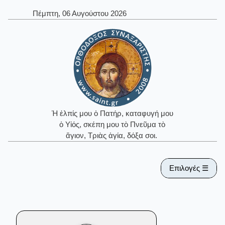
Πέμπτη, 06 Αυγούστου 2026
Ἡ ἐλπίς μου ὁ Πατήρ, καταφυγή μου
ὁ Υἱός, σκέπη μου τὸ Πνεῦμα τὸ
ἅγιον, Τριὰς ἁγία, δόξα σοι.
Επιλογές ☰