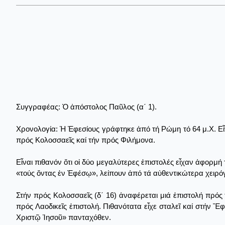
Συγγραφέας: Ὁ ἀπόστολος Παῦλος (α΄ 1).
Χρονολογία: Ἡ Ἐφεσίους γράφτηκε ἀπό τή Ρώμη τό 64 μ.Χ. Εἶν
πρός Κολοσσαεῖς καί τήν πρός Φιλήμονα.
Εἶναι πιθανόν ὅτι οἱ δύο μεγαλύτερες ἐπιστολές εἶχαν ἀφορμή
«τούς ὄντας ἐν Ἐφέσῳ», λείπουν ἀπό τά αὐθεντικώτερα χειρ
Στήν πρός Κολοσσαεῖς (δ΄ 16) ἀναφέρεται μιά ἐπιστολή πρός 
πρός Λαοδικεῖς ἐπιστολή. Πιθανότατα εἶχε σταλεῖ καί στήν Ἔ
Χριστῷ Ἰησοῦ» πανταχόθεν.