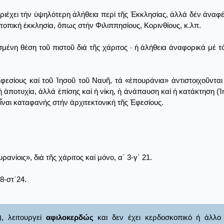
ιέχει τήν ὑψηλότερη ἀλήθεια περί τῆς Ἐκκλησίας, ἀλλά δέν ἀναφέρ
τοπική ἐκκλησία, ὅπως στήν Φιλιππησίους, Κορινθίους, κ.λπ.
σμένη θέση τοῦ πιστοῦ διά τῆς χάριτος · ἡ ἀλήθεια ἀναφορικά μέ 
φεσίους καί τοῦ Ἰησοῦ τοῦ Ναυῆ, τά «ἐπουράνια» ἀντιστοιχοῦνται
ἀποτυχία, ἀλλά ἐπίσης καί ἡ νίκη, ἡ ἀνάπαυση καί ἡ κατάκτηση (Ἰησ
ναι καταφανής στήν ἀρχιτεκτονική τῆς Ἐφεσίους.
ρανίοις», διά τῆς χάριτος καί μόνο, α΄ 3-γ΄ 21.
8-στ΄24.
), λειτουργεί
αφιλοκερδώς
και δεν έχει κερδοσκοπικό ή άλλο 