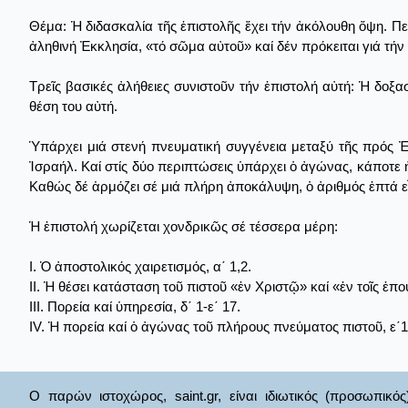
Θέμα: Ἡ διδασκαλία τῆς ἐπιστολῆς ἔχει τήν ἀκόλουθη ὄψη. Περ
ἀληθινή Ἐκκλησία, «τό σῶμα αὐτοῦ» καί δέν πρόκειται γιά τήν 
Τρεῖς βασικές ἀλήθειες συνιστοῦν τήν ἐπιστολή αὐτή: Ἡ δοξα
θέση του αὐτή.
Ὑπάρχει μιά στενή πνευματική συγγένεια μεταξύ τῆς πρός Ἐ
Ἰσραήλ. Καί στίς δύο περιπτώσεις ὑπάρχει ὁ ἀγώνας, κάποτε ἡ 
Καθώς δέ ἁρμόζει σέ μιά πλήρη ἀποκάλυψη, ὁ ἀριθμός ἑπτά εἶ
Ἡ ἐπιστολή χωρίζεται χονδρικῶς σέ τέσσερα μέρη:
Ι. Ὁ ἀποστολικός χαιρετισμός, α΄ 1,2.
ΙΙ. Ἡ θέσει κατάσταση τοῦ πιστοῦ «ἐν Χριστῷ» καί «ἐν τοῖς ἐπου
ΙΙΙ. Πορεία καί ὑπηρεσία, δ΄ 1-ε΄ 17.
IV. Ἡ πορεία καί ὁ ἀγώνας τοῦ πλήρους πνεύματος πιστοῦ, ε΄1
Ο παρών ιστοχώρος, saint.gr, είναι ιδιωτικός (προσωπικός