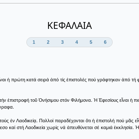
ΚΕΦΑΛΑΙΑ
1
2
3
4
5
6
αι ἡ πρώτη κατά σειρά ἀπό τίς ἐπιστολές πού γράφτηκαν ἀπό τή φυ
 τήν ἐπιστροφή τοῦ Ὀνήσιμου στόν Φιλήμονα. Ἡ Ἐφεσίους εἶναι ἡ π
όγραφα.
τούς ἐν Λαοδικείᾳ. Πολλοί παραδέχονται ὅτι ἡ ἐπιστολή πού μᾶς ε
φεσο καί στή Λαοδικεία χωρίς νά ἀπευθύνεται σέ καμιά ἐκκλησία. 