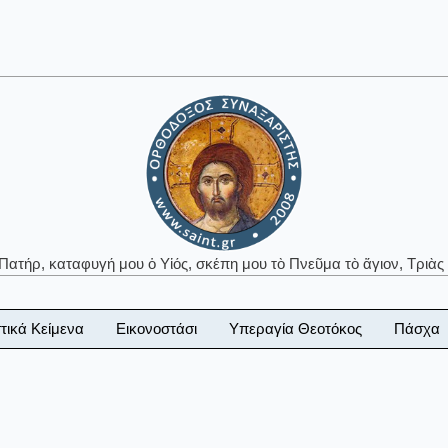
 Πατήρ, καταφυγή μου ὁ Υἱός, σκέπη μου τὸ Πνεῦμα τὸ ἅγιον, Τριὰς 
τικά Κείμενα
Εικονοστάσι
Υπεραγία Θεοτόκος
Πάσχα