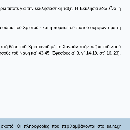
ει τίποτε γιά τήν ἐκκλησιαστική τάξη. Ἡ Ἐκκλησία ἐδῶ εἶναι ἡ
τό σῶμα τοῦ Χριστοῦ · καί ἡ πορεία τοῦ πιστοῦ σύμφωνα μέ τή
 στή θέση τοῦ Χριστιανοῦ μέ τή Χαναάν στήν πεῖρα τοῦ λαοῦ
οῦς τοῦ Ναυή κα΄ 43-45, Ἐφεσίους α΄ 3, γ΄ 14-19, στ΄ 16, 23).
σκοπό. Οι πληροφορίες που περιλαμβάνονται στο saint.gr