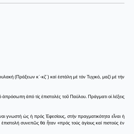
λακή (Πράξεων κ΄-κζ΄) καί ἐστάλη μέ τόν Τυχικό, μαζί μέ τήν
ιό ἀπρόσωπη ἀπό τίς ἐπιστολές τοῦ Παύλου. Πράγματι οἱ λέξεις
ἶναι γνωστή ὡς ἡ πρός Ἐφεσίους, στήν πραγματικότητα εἶναι ἡ
Ἡ ἐπιστολή συνεπῶς θά ἦταν «πρός τούς ἁγίους καί πιστούς ἐν