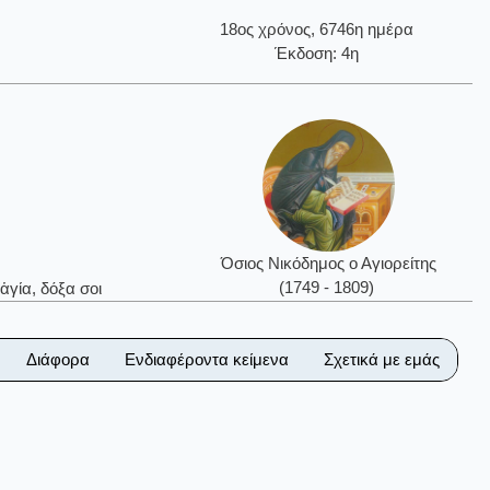
18ος χρόνος, 6746η ημέρα
Έκδοση: 4η
Όσιος Νικόδημος ο Αγιορείτης
(1749 - 1809)
ἁγία, δόξα σοι
Διάφορα
Ενδιαφέροντα κείμενα
Σχετικά με εμάς