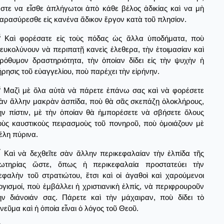
στε να εἶσθε ἀπλήγωτοι ἀπὸ κάθε βέλος ἀδικίας καὶ να μὴ
αρασύρεσθε εἰς κανένα ἄδικον ἔργον κατὰ τοῦ πλησίον.
5
Καὶ φορέσατε εἰς τοὺς πόδας ὡς ἄλλα ὑποδήματα, ποὺ
ιευκολύνουν νὰ περιπατῇ κανεὶς ἐλεθερα, τὴν ἑτοιμασίαν καὶ
ρόθυμον δραστηριότητα, τὴν ὁποίαν δίδει εἰς τὴν ψυχὴν ἡ
ήρησις τοῦ εὐαγγελίου, ποὺ παρέχει τὴν εἰρήνην.
6
Μαζὶ μὲ ὅλα αὐτὰ νὰ πάρετε ἐπάνω σας καὶ νὰ φορέσετε
ὰν ἄλλην μακρὰν ἀσπίδα, ποὺ θὰ σᾶς σκεπάζῃ ὁλοκλήρους,
ὴν πίστιν, μὲ τὴν ὁποίαν θὰ ἠμπορέσετε νὰ σβήσετε ὅλους
οὺς καυστικοὺς πειρασμοὺς τοῦ πονηροῦ, ποὺ ὁμοιάζουν μὲ
έλη πύρινα.
7
Καὶ νὰ δεχθεῖτε σὰν ἄλλην περικεφαλαίαν τὴν ἐλπίδα τῆς
ωτηρίας ὥστε, ὅπως ἡ περικεφαλαία προστατεύει τὴν
εφαλὴν τοῦ στρατιώτου, ἔτσι καὶ οἱ ἀγαθοὶ καὶ χαρούμενοι
ογισμοί, ποὺ ἐμβάλλει ἡ χριστιανικὴ ἐλπίς, νὰ περιφρουροῦν
ὴν διάνοιάν σας. Πάρετε καὶ τὴν μάχαιραν, ποὺ δίδει τὸ
νεῦμα καὶ ἡ ὁποία εἶναι ὁ λόγος τοῦ Θεοῦ.