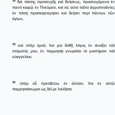
18
διὰ πάσης προσευχῆς καὶ δεήσεως, προσευχόμενοι ἐν
παντὶ καιρῷ ἐν Πνεύματι, καὶ εἰς αὐτὸ τοῦτο ἀγρυπνοῦντες
ἐν πάσῃ προσκαρτερήσει καὶ δεήσει περὶ πάντων τῶν
ἁγίων,
19
καὶ ὑπὲρ ἐμοῦ, ἵνα μοι δοθῇ λόγος ἐν ἀνοίξει τοῦ
στόματός μου, ἐν παρρησίᾳ γνωρίσαι τὸ μυστήριον τοῦ
εὐαγγελίου,
20
ὑπὲρ οὗ πρεσβεύω ἐν ἁλύσει, ἵνα ἐν αὐτῷ
παρρησιάσωμαι ὡς δεῖ με λαλῆσαι.