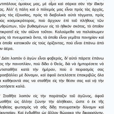
ντιπάλους ὁμοίους μας, μὲ αἷμα καὶ σάρκα σὰν τὴν ἰδικήν
ας. Ἀλλ’ ἡ πάλη καὶ ὁ πόλεμός μας εἶναι πρὸς τὰς ἀρχάς,
ρὸς τὰς ἐξουσίας, πρὸς τὰ διαβολικὰ αὐτὰ τάγματα, πρὸς
οὺς κοσμοκράτορας, ποὺ ἄρχουν ἐπὶ τοῦ πλήθους τῶν
νθρώπων, τῶν βυθισμένων εἰς τὸ ἠθικὸν σκότος, τὸ ὁποῖον
πικρατεῖ εἰς τὸν αἰῶνα τοῦτον. Καλούμεθα να παλαίσωμεν
ρὸς τὰ πνευματικὰ ὄντα, τὰ ὁποῖα εἶναι γεμᾶτα πονηρίαν καὶ
ὰ ὁποῖα κατοικοῦν εἰς τοὺς ὁρίζοντας, ποὺ εἶναι ἐπάνω ἀπὸ
ὸν ἀέρα.
3
Διότι λοιπὸν ὁ ἀγὼν εἶναι φοβερός, δι’ αὐτὸ πάρετε ἐπάνω
ας τὴν πανοπλίαν, ποὺ δίδει ὁ Θεός, διὰ νὰ ἠμπορέσετε νὰ
ντισταθῆτε κατὰ τὴν ἡμέραν, ποὺ ὀ πειρασμός σας
ροσβάλλει μὲ δύναμιν, καὶ ἀφοῦ ἐκτελέσετε ἐπακριβῶς ὅλα
ὰ καθήκοντά σας να σταθῆτε εἰς τὴν θέσιν σας καὶ νᾲ τὴν
ρατήσετε καλά.
4
Σταθῆτε λοιπὸν εἰς τὴν παράταξιν τοῦ ἀγῶνος, ἀφοῦ
ωσθῆτε ὡς ἄλλην ζώνην τὴν ἀλήθειαν, ὥστε ὁ ἐκ τῆς
ληθείας φωτισμὸς νὰ σᾶς δίδῃ πνευματικὴν δύναμιν καὶ
ὐκινησίαν. Καὶ ἐνδυθῆτε ὡς ἄλλον θώρακα τὴν δικαιοσύνην,