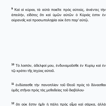
9
Καὶ οἱ κύριοι, τὰ αὐτὰ ποιεῖτε πρὸς αὐτούς, ἀνιέντες τὴν
ἀπειλήν, εἰδότες ὅτι καὶ ὑμῶν αὐτῶν ὁ Κύριός ἐστιν ἐν
οὐρανοῖς καὶ προσωποληψία οὐκ ἔστι παρ’ αὐτῷ.
10
Τὸ λοιπόν, ἀδελφοί μου, ἐνδυναμοῦσθε ἐν Κυρίῳ καὶ ἐν
τῷ κράτει τῆς ἰσχύος αὐτοῦ.
11
ἐνδύσασθε τὴν πανοπλίαν τοῦ Θεοῦ πρὸς τὸ δύνασθαι
ὑμᾶς στῆναι πρὸς τὰς μεθοδείας τοῦ διαβόλου·
12
ὅτι οὐκ ἔστιν ἡμῖν ἡ πάλη πρὸς αἷμα καὶ σάρκα, ἀλλὰ