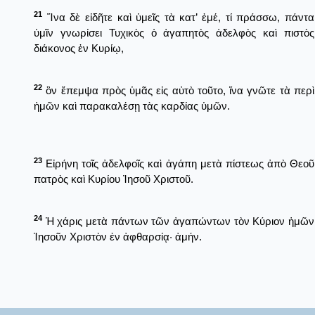
21
Ἵνα δὲ εἰδῆτε καὶ ὑμεῖς τὰ κατ’ ἐμέ, τί πράσσω, πάντα
ὑμῖν γνωρίσει Τυχικὸς ὁ ἀγαπητὸς ἀδελφὸς καὶ πιστὸς
διάκονος ἐν Κυρίῳ,
22
ὃν ἔπεμψα πρὸς ὑμᾶς εἰς αὐτὸ τοῦτο, ἵνα γνῶτε τὰ περὶ
ἡμῶν καὶ παρακαλέσῃ τὰς καρδίας ὑμῶν.
23
Εἰρήνη τοῖς ἀδελφοῖς καὶ ἀγάπη μετὰ πίστεως ἀπὸ Θεοῦ
πατρὸς καὶ Κυρίου Ἰησοῦ Χριστοῦ.
24
Ἡ χάρις μετὰ πάντων τῶν ἀγαπώντων τὸν Κύριον ἡμῶν
Ἰησοῦν Χριστὸν ἐν ἀφθαρσίᾳ· ἀμήν.