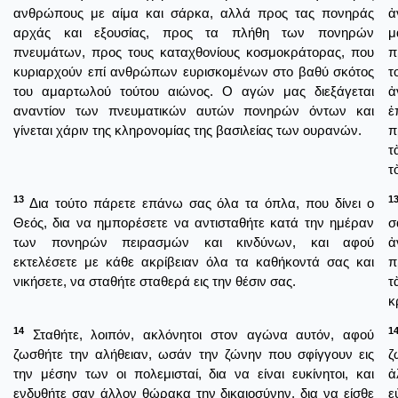
ανθρώπους με αίμα και σάρκα, αλλά προς τας πονηράς
ἀ
αρχάς και εξουσίας, προς τα πλήθη των πονηρών
μ
πνευμάτων, προς τους καταχθονίους κοσμοκράτορας, που
π
κυριαρχούν επί ανθρώπων ευρισκομένων στο βαθύ σκότος
τ
του αμαρτωλού τούτου αιώνος. Ο αγών μας διεξάγεται
ἀ
αναντίον των πνευματικών αυτών πονηρών όντων και
ἐ
γίνεται χάριν της κληρονομίας της βασιλείας των ουρανών.
π
τ
τ
13
1
Δια τούτο πάρετε επάνω σας όλα τα όπλα, που δίνει ο
Θεός, δια να ημπορέσετε να αντισταθήτε κατά την ημέραν
σ
των πονηρών πειρασμών και κινδύνων, και αφού
ἀ
εκτελέσετε με κάθε ακρίβειαν όλα τα καθήκοντά σας και
π
νικήσετε, να σταθήτε σταθερά εις την θέσιν σας.
τ
κ
14
1
Σταθήτε, λοιπόν, ακλόνητοι στον αγώνα αυτόν, αφού
ζωσθήτε την αλήθειαν, ωσάν την ζώνην που σφίγγουν εις
ζ
την μέσην των οι πολεμισταί, δια να είναι ευκίνητοι, και
ἀ
ενδυθήτε σαν άλλον θώρακα την δικαιοσύνην, δια να είσθε
ε