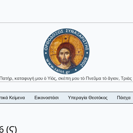
 Πατήρ, καταφυγή μου ὁ Υἱός, σκέπη μου τὸ Πνεῦμα τὸ ἅγιον, Τριὰς 
τικά Κείμενα
Εικονοστάσι
Υπεραγία Θεοτόκος
Πάσχα
 (Ϛ)