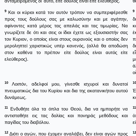
ανταμειβόμενος δι' αυτό, είτε δούλος είναι είτε ελεύθερος.
θ
9
9
Και οι κύριοι κατά τον αυτόν τρόπον να συμπεριφέρεσθε
προς τους δούλους σας με καλωσύνην και με αγάπην,
δ
αφίνοντες κατά μέρος τας απειλάς και τας τιμωρίας. Να
κ
γνωρίζετε δε ότι και σεις οι ίδιοι έχετε ως εξουσιαστήν σας
ἐ
τον Κυριον, ο οποίος είναι στους ουρανούς και ο οποίος δεν
π
μεροληπτεί χαριστικώς υπέρ κανενός, (αλλά θα αποδώση
δ
στον καθένα το πρέπον είτε δούλος είναι αυτός είτε
ε
ελεύθερος).
μ
ἀ
ο
10
1
Λοιπόν, αδελφοί μου, γίνεσθε ισχυροί και δυνατοί
πνευματικώς δια του Κυρίου και δια της ακατανικήτου αυτού
Ἐ
δυνάμεως.
κ
11
11
Ενδυθήτε όλα τα όπλα του Θεού, δια να ημπορήτε να
αντισταθήτε εις τας δολίας και πονηράς μεθόδους και
ὁ
παγίδας του διαβόλου.
ε
12
1
Διότι ο αγών, που έχομεν αναλάβει, δεν είναι αγών προς