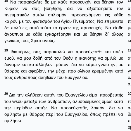
18
1
Να παρακαλήτε δε με κάθε προσευχήν και δέησιν τον
Κυριον να σας βοηθήση, δια να αξιοποιήσετε τον
ἀ
πνευματικόν αυτόν οπλισμόν, προσευχόμενοι εις κάθε
σ
καιρόν με τον φωτισμόν του Αγίου Πνεύματος. Να επιμένετε
π
δε πολύ εις αυτό τούτο το έργον της προσευχής. Να είσθε
μ
άγρυπνοι με κάθε εγκαρτέρησιν και με δέησιν δι' όλους
α
γενικώς τους Χριστιανούς.
κ
19
1
Ιδιαιτέρως σας παρακαλώ να προσεύχεσθε και υπέρ
εμού, να μου δοθή από τον Θεόν η ικανότης να ομιλώ με
ἀ
δύναμιν και κατάλληλον τρόπον, δια να κάμω γνωστήν, με
π
θάρρος και αφοβίαν, την μέχρι προ ολίγου κρυμμένην από
γ
τους ανθρώπους αλήθειαν του Ευαγγελίου.
ὀ
ἀ
20
2
Δια την αλήθειαν αυτήν του Ευαγγελίου είμαι πρεσβευτής
του Θεού μεταξύ των ανθρώπων, αλυσοδεμένος όμως κατά
τ
την περίοδον αυτήν. Να προσεύχεσθε, λοιπόν, δια να
ἀ
ομιλήσω με θάρρος περί του Ευαγγελίου, όπως πρέπει να
δ
ομιλήσω.
π
ὁ