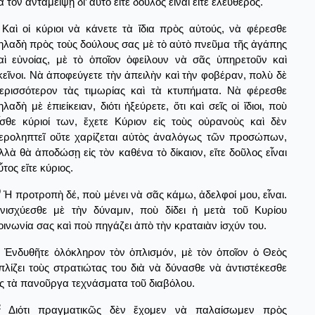
ὰ τὸν ἀνταμείψῃ δι’ αὐτὸ εἴτε δοῦλος εἶναι εἴτε ἐλεύθερος.
Καὶ οἱ κύριοι νὰ κάνετε τὰ ἴδια πρὸς αὐτούς, νὰ φέρεσθε
ηλαδὴ πρὸς τοὺς δούλους σας μὲ τὸ αὐτὸ πνεῦμα τῆς ἀγάπης
αὶ εὐνοίας, μὲ τὸ ὁποῖον ὀφείλουν νὰ σᾶς ὑπηρετοῦν καὶ
κεῖνοι. Νὰ ἀποφεύγετε τὴν ἀπειλὴν καὶ τὴν φοβέραν, πολὺ δὲ
ερισσότερον τὰς τιμωρίας καὶ τὰ κτυπήματα. Νὰ φέρεσθε
ηλαδὴ μὲ ἐπιείκειαν, διότι ἠξεύρετε, ὅτι καὶ σεῖς οἱ ἴδιοι, ποὺ
ἶσθε κύριοί των, ἔχετε Κύριον εἰς τοὺς οὐρανοὺς καὶ δὲν
εροληπτεῖ οὔτε χαρίζεται αὐτὸς ἀναλόγως τῶν προσώπων,
λλὰ θὰ ἀποδώσῃ εἰς τὸν καθένα τὸ δίκαιον, εἴτε δοῦλος εἶναι
ὖτος εἴτε κύριος.
0
Ἡ προτροπὴ δέ, ποὺ μένει νὰ σᾶς κάμω, ἀδελφοί μου, εἶναι.
νισχύεσθε μὲ τὴν δύναμιν, ποὺ δίδει ἡ μετὰ τοῦ Κυρίου
οινωνία σας καὶ ποὺ πηγάζει ἀπὸ τὴν κραταιὰν ἰσχύν του.
Ἐνδυθῆτε ὁλόκληρον τὸν ὁπλισμόν, μὲ τὸν ὁποῖον ὁ Θεὸς
πλίζει τοὺς στρατιώτας του διὰ νὰ δύνασθε νὰ ἀντιστέκεσθε
ἰς τὰ πανοῦργα τεχνάσματα τοῦ διαβόλου.
2
Διότι πραγματικῶς δὲν ἔχομεν νὰ παλαίσωμεν πρὸς