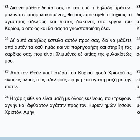
21
2
Δια να μάθετε δε και σεις τα κατ' εμέ, τι δηλαδή πράττω,
μολονότι είμαι φυλακισμένος, θα σας επισκεφθή ο Τυχικός, ο
δ
αγαπητός αδελφός και πιστός διάκονος στο έργον του
ἀ
Κυρίου, ο οποίος και θα σας τα γνωστοποιήση όλα.
Κ
22
2
Δι' αυτό ακριβώς έστειλα αυτόν προς σας, δια να μάθετε
από αυτόν τα καθ' ημάς και να παρηγορήση και στηρίξη τας
μ
καρδίας σας, που είναι θλιμμένες εξ αιτίας της φυλακίσεώς
σ
μου.
23
2
Από τον Θεόν και Πατέρα του Κυρίου Ιησού Χριστού ας
είναι εις όλους τους αδελφούς ειρήνη και αγάπη μαζή με την
ε
πίστιν.
σ
24
2
Η χάρις είθε να είναι μαζή με όλους εκείνους, που τρέφουν
αγνήν και άφθαρτον αγάπην προς τον Κυριον ημών Ιησούν
μ
Χριστόν. Αμήν.
κ