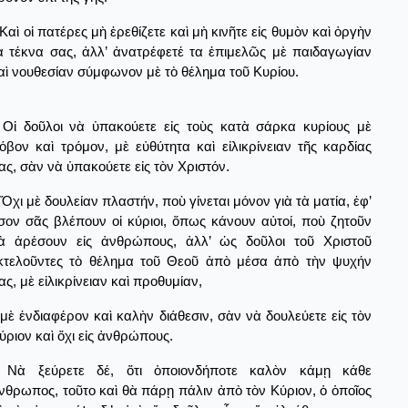
Καὶ οἱ πατέρες μὴ ἐρεθίζετε καὶ μὴ κινῆτε εἰς θυμὸν καὶ ὀργὴν
ὰ τέκνα σας, ἀλλ’ ἀνατρέφετέ τα ἐπιμελῶς μὲ παιδαγωγίαν
αὶ νουθεσίαν σύμφωνον μὲ τὸ θέλημα τοῦ Κυρίου.
Οἱ δοῦλοι νὰ ὑπακούετε εἰς τοὺς κατὰ σάρκα κυρίους μὲ
όβον καὶ τρόμον, μὲ εὐθύτητα καὶ εἰλικρίνειαν τῆς καρδίας
ας, σὰν νὰ ὑπακούετε εἰς τὸν Χριστόν.
Ὄχι μὲ δουλείαν πλαστήν, ποὺ γίνεται μόνον γιὰ τὰ ματία, ἐφ’
σον σᾶς βλέπουν οἱ κύριοι, ὅπως κάνουν αὐτοί, ποὺ ζητοῦν
ὰ ἀρέσουν εἰς ἀνθρώπους, ἀλλ’ ὡς δοῦλοι τοῦ Χριστοῦ
κτελοῦντες τὸ θέλημα τοῦ Θεοῦ ἀπὸ μέσα ἀπὸ τὴν ψυχήν
ας, μὲ εἰλικρίνειαν καὶ προθυμίαν,
μὲ ἐνδιαφέρον καὶ καλὴν διάθεσιν, σὰν νὰ δουλεύετε εἰς τὸν
ύριον καὶ ὄχι εἰς ἀνθρώπους.
Νὰ ξεύρετε δέ, ὅτι ὁποιονδήποτε καλὸν κάμῃ κάθε
νθρωπος, τοῦτο καὶ θὰ πάρῃ πάλιν ἀπὸ τὸν Κύριον, ὁ ὁποῖος