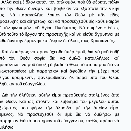
8
Ἀλλὰ καὶ μὲ ὅλον αὐτὸν τὸν ὁπλισμόν, ποὺ θὰ φέρετε, πάλιν
πὸ τὴν θείαν δύναμιν καὶ βοήθειαν νὰ ἐξαρτᾶτε τὴν νίκην
ας. Νὰ παρακαλῆτε λοιπὸν τὸν Θεόν μὲ πᾶν εἶδος
ροσευχῆς καὶ αἰτήσεως· καὶ νὰ προσεύχεσθε εἰς κάθε καιρὸν
ὲ τὸν φωτισμὸν τοῦ Ἁγίου Πνεύματος. Νὰ ἐπιμένετε δὲ εἰς
ὐτὸ τοῦτο τὸ ἔργον τῆς προσευχῆς καὶ νὰ εἶσθε ἄγρυπνοι μὲ
άθε δυνατὴν ἐμμονὴν καὶ δέησιν δι’ ὅλους τοὺς Χριστιανούς.
9
Καὶ ἰδιαιτέρως νὰ προσεύχεσθε ὑπὲρ ἑμοῦ, διὰ νὰ μοῦ δοθῇ
πὸ τὸν Θεόν σοφία διὰ να ὁμιλῶ καταλλήλως καὶ
ρεπόντως· να μοῦ ἀνοίξῃ δηλαδὴ ὁ Θεὸς τὸ στόμα μου διὰ νὰ
νωστοποιήσω μὲ παρρησίαν καὶ ἀφοβίαν τὴν μέχρι πρὸ
λίγου κρυμμένην, φανερωθεῖσαν δὲ τώρα ὑπὸ τοῦ Θεοῦ
λήθειαν τοῦ εὐαγγελίου.
0
Διὰ τὴν ἀλήθειαν αὐτὴν εἶμαι πρεσβευτὴς σταλμένος ἀπὸ
ὸν Θεόν. Καὶ ὡς στολὴν καὶ ἔμβλημα τοῦ μεγάλου αὐτοῦ
ξιώματός μου φέρω τὴν ἁλυσίδα, μὲ τὴν ὁποίαν εἶμαι
εμένος. Νὰ προσεύχεσθε δι’ ἐμὲ διὰ νὰ ὁμιλήσω μὲ
αρρησίαν διὰ τὸ μυστήριον τοῦ εὐαγγελίου, καθὼς πρέπει νὰ
μιλήσω.