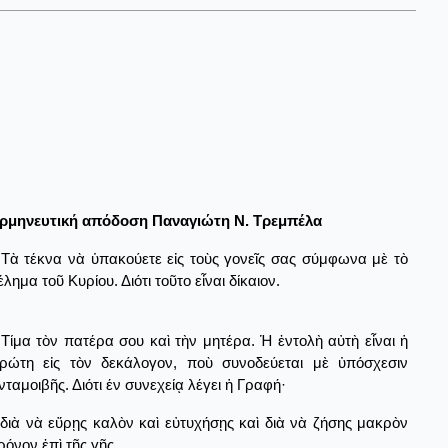
ρμηνευτική απόδοση Παναγιώτη Ν. Τρεμπέλα
Τὰ τέκνα νὰ ὑπακούετε εἰς τοὺς γονεῖς σας σύμφωνα μὲ τὸ
έλημα τοῦ Κυρίου. Διότι τοῦτο εἶναι δίκαιον.
Τίμα τὸν πατέρα σου καὶ τὴν μητέρα. Ἡ ἐντολὴ αὐτὴ εἶναι ἡ
ρώτη εἰς τὸν δεκάλογον, ποὺ συνοδεύεται μὲ ὑπόσχεσιν
νταμοιβῆς. Διότι έν συνεχείᾳ λέγει ἡ Γραφή·
διὰ νὰ εὕρῃς καλὸν καὶ εὐτυχήσῃς καὶ διὰ νὰ ζήσης μακρὸν
ρόνον ἐπὶ τῆς γῆς.