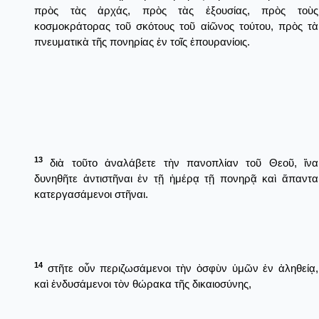
πρὸς τὰς ἀρχάς, πρὸς τὰς ἐξουσίας, πρὸς τοὺς
κοσμοκράτορας τοῦ σκότους τοῦ αἰῶνος τούτου, πρὸς τὰ
πνευματικὰ τῆς πονηρίας ἐν τοῖς ἐπουρανίοις.
13
διὰ τοῦτο ἀναλάβετε τὴν πανοπλίαν τοῦ Θεοῦ, ἵνα
δυνηθῆτε ἀντιστῆναι ἐν τῇ ἡμέρᾳ τῇ πονηρᾷ καὶ ἅπαντα
κατεργασάμενοι στῆναι.
14
στῆτε οὖν περιζωσάμενοι τὴν ὀσφὺν ὑμῶν ἐν ἀληθείᾳ,
καὶ ἐνδυσάμενοι τὸν θώρακα τῆς δικαιοσύνης,