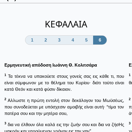
ΚΕΦΑΛΑΙΑ
1
2
3
4
5
6
Ερμηνευτική απόδοση Ιωάννη Θ. Κολιτσάρα
Ε
1
1
Τα τέκνα να υπακούετε στους γονείς σας εις κάθε τι, που
είναι σύμφωνον με το θέλημα του Κυρίου· διότι τούτο είναι
θ
κατά Θεόν και κατά φύσιν δίκαιον.
2
2
Αλλωστε η πρώτη εντολή στον δεκάλογον του Μωϋσέως,
που συνοδεύεται με υπόσχεσιν αμοιβής είναι αυτή· “τίμα τον
π
πατέρα σου και την μητέρα σου,
ἀ
3
3
δια να έλθουν όλα καλά εις την ζωήν σου και δια να ζήσΗς
μακρόν και χαρούμενον χρόνον εις την γην”.
χ