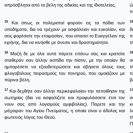
απρόσβλητοι από τα βέλη της αδικίας και της ιδιοτελείας.
ὥ
π
15
1
Και όπως οι πολεμισταί φορούν εις τα πόδια των
υποδήματα, δια να τρέχουν με ασφάλειαν και ευκολίαν, και
δ
σεις φορέσατε την ετοιμασίαν, που απαιτεί το Ευαγγέλιον της
π
ειρήνης, δια να κινήσθε με άνεσιν και δραστηριότητα.
τ
16
1
Μαζή δε με όλα αυτά πάρετε επάνω σας και κρατείτε
σταθεράν σαν άλλην ασπίδα την πίστιν, με την οποίαν θα
σ
ημπορέσετε να εξουδετερώσετε και σβήσετε όλους τους
τ
φλογοβόλους πειρασμούς του πονηρού, που ομοιάζουν με
τ
πύρινα βέλη.
β
17
1
Και δεχθήτε σαν άλλην περικεφαλαίαν την πεποίθησιν της
σωτηρίας (δια να ασφαλίζετε και προφυλάσσετε έτσι τον
σ
νουν σας από λογισμούς αμφιβολίας). Παρετε και την
κ
μάχαιραν του Αγίου Πνεύματος, η οποία είναι ο άδολος και
λ
φωτεινός λόγος του Θεού.
τ
Π