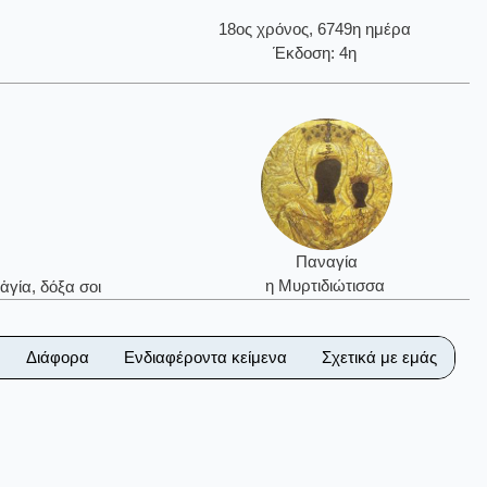
18ος χρόνος, 6749η ημέρα
Έκδοση: 4η
Παναγία
η Μυρτιδιώτισσα
ἁγία, δόξα σοι
Διάφορα
Ενδιαφέροντα κείμενα
Σχετικά με εμάς