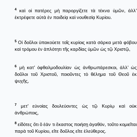
4
καὶ οἱ πατέρες μὴ παροργίζετε τὰ τέκνα ὑμῶν, ἀλλ’
ἐκτρέφετε αὐτὰ ἐν παιδείᾳ καὶ νουθεσίᾳ Κυρίου.
5
Οἱ δοῦλοι ὑπακούετε τοῖς κυρίοις κατὰ σάρκα μετὰ φόβου
καὶ τρόμου ἐν ἁπλότητι τῆς καρδίας ὑμῶν ὡς τῷ Χριστῷ,
6
μὴ κατ’ ὀφθαλμοδουλίαν ὡς ἀνθρωπάρεσκοι, ἀλλ’ ὡς
δοῦλοι τοῦ Χριστοῦ, ποιοῦντες τὸ θέλημα τοῦ Θεοῦ ἐκ
ψυχῆς,
7
μετ’ εὐνοίας δουλεύοντες ὡς τῷ Κυρίῳ καὶ οὐκ
ἀνθρώποις,
8
εἰδότες ὅτι ὃ ἐάν τι ἕκαστος ποιήσῃ ἀγαθόν, τοῦτο κομιεῖται
παρὰ τοῦ Κυρίου, εἴτε δοῦλος εἴτε ἐλεύθερος.