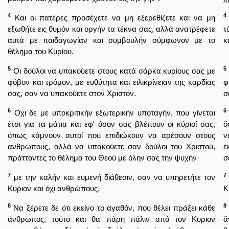
4
4
Και οι πατέρες προσέχετε να μη εξερεθίζετε και να μη
εξωθήτε εις θυμόν και οργήν τα τέκνα σας, αλλά ανατρέφετε
τ
αυτά με παιδαγωγίαν και συμβουλήν σύμφωνον με το
κ
θέλημα του Κυρίου.
5
5
Οι δούλοι να υπακούετε στους κατά σάρκα κυρίους σας με
φόβον και τρόμον, με ευθύτητα και ειλικρίνειαν της καρδίας
φ
σας, σαν να υπακούετε στον Χριστόν.
σ
6
6
Οχι δε με υποκριτικήν εξωτερικήν υποταγήν, που γίνεται
έτσι για τα μάτια και εφ' όσον σας βλέπουν οι κύριοί σας,
ὅ
όπως κάμνουν αυτοί που επιδιώκουν να αρέσουν στους
ν
ανθρώπους, αλλά να υπακούετε σαν δούλοι του Χριστού,
ἐ
πράττοντες το θέλημα του Θεού με όλην σας την ψυχήν·
σ
7
7
με την καλήν και ευμενή διάθεσιν, σαν να υπηρετήτε τον
Κυριον και όχι ανθρώπους.
Κ
8
8
Να ξέρετε δε ότι εκείνο το αγαθόν, που θέλει πράξει κάθε
άνθρωπος, τούτο και θα πάρη πάλιν από τον Κυριον
ἄ