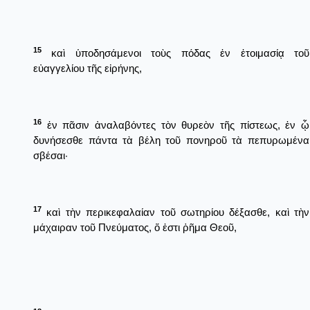
15
καὶ ὑποδησάμενοι τοὺς πόδας ἐν ἑτοιμασίᾳ τοῦ
εὐαγγελίου τῆς εἰρήνης,
16
ἐν πᾶσιν ἀναλαβόντες τὸν θυρεὸν τῆς πίστεως, ἐν ᾧ
δυνήσεσθε πάντα τὰ βέλη τοῦ πονηροῦ τὰ πεπυρωμένα
σβέσαι·
17
καὶ τὴν περικεφαλαίαν τοῦ σωτηρίου δέξασθε, καὶ τὴν
μάχαιραν τοῦ Πνεύματος, ὅ ἐστι ῥῆμα Θεοῦ,