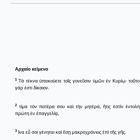
Αρχαίο κείμενο
1
Τὰ τέκνα ὑπακούετε τοῖς γονεῦσιν ὑμῶν ἐν Κυρίῳ· τοῦτο
γάρ ἐστι δίκαιον.
2
τίμα τὸν πατέρα σου καὶ τὴν μητέρα, ἥτις ἐστὶν ἐντολὴ
πρώτη ἐν ἐπαγγελίᾳ,
3
ἵνα εὖ σοι γένηται καὶ ἔσῃ μακροχρόνιος ἐπὶ τῆς γῆς.