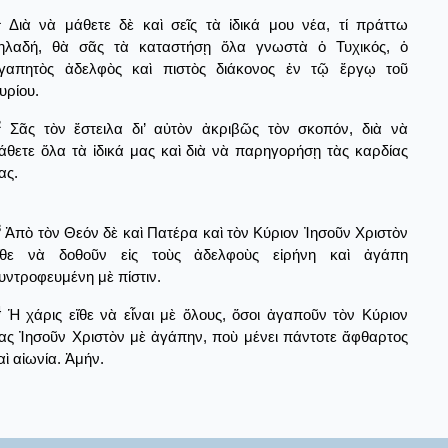
1
Διὰ νὰ μάθετε δὲ καὶ σεῖς τὰ ἰδικά μου νέα, τί πράττω
ηλαδή, θὰ σᾶς τὰ καταστήσῃ ὅλα γνωστὰ ὁ Τυχικός, ὁ
γαπητὸς ἀδελφὸς καὶ πιστὸς διάκονος ἐν τῷ ἔργῳ τοῦ
υρίου.
2
Σᾶς τὸν ἔστειλα δι’ αὐτὸν ἀκριβῶς τὸν σκοπόν, διὰ νὰ
άθετε ὅλα τὰ ἰδικά μας καὶ διὰ νὰ παρηγορήσῃ τὰς καρδίας
ας.
3
Ἀπὸ τὸν Θεόν δὲ καὶ Πατέρα καὶ τὸν Κύριον Ἰησοῦν Χριστὸν
ἴθε νὰ δοθοῦν εἰς τοὺς ἀδελφοὺς εἰρήνη καὶ ἀγάπη
υντροφευμένη μὲ πίστιν.
4
Ἡ χάρις εἴθε νὰ εἶναι μὲ ὅλους, ὅσοι ἀγαποῦν τὸν Κύριον
ας Ἰησοῦν Χριστὸν μὲ ἀγάπην, ποὺ μένει πάντοτε ἄφθαρτος
αὶ αἰωνία. Ἀμήν.