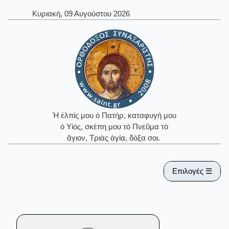
Κυριακή, 09 Αυγούστου 2026
Ἡ ἐλπίς μου ὁ Πατήρ, καταφυγή μου
ὁ Υἱός, σκέπη μου τὸ Πνεῦμα τὸ
ἅγιον, Τριὰς ἁγία, δόξα σοι.
Επιλογές ☰