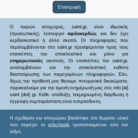
Επιστροφή
Ο παρών ιστοχώρος, saint.gr, είναι ιδιωτικός
(προσωπικός), λειτουργεί
αφιλοκερδώς
και δεν έχει
κερδοσκοπικό ή άλλο σκοπό. Οι πληροφορίες που
περιλαμβάνονται στο saint.gr προσφέρονται προς τους
επισκέπτες του αποκλειστικά και μόνο για
ενημερωτικούς
σκοπούς. Οι επισκέπτες του saint.gr,
αναλαμβάνουν και την αποκλειστική ευθύνη
διασταύρωσης των παρεχομένων πληροφοριών. Εάν,
δίχως την πρόθεσή μας θίγουμε πνευματικά δικαιώματα,
παρακαλούμε για την άμεση ενημέρωσή μας στο: info [at]
saint [dot] gr. Κάθε υπόδειξη, τεκμηριωμένη διόρθωση ή
έγγραφη συμπαράσταση είναι ευπρόσδεκτη.
Η σχεδίαση του ιστοχώρου βασίστηκε στο δωρεάν υλικό
που παρέχει το
w3schools
τροποποιημένου από τον
ix8ys.