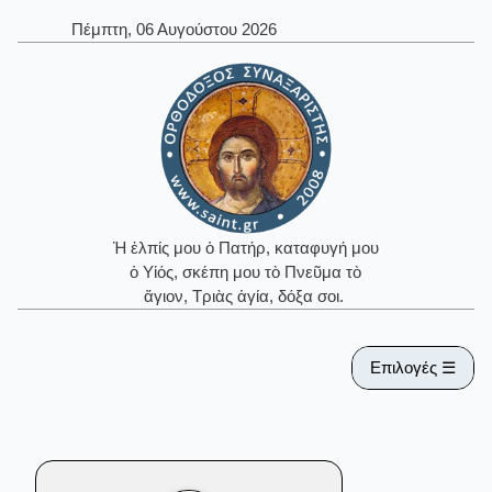
Πέμπτη, 06 Αυγούστου 2026
Ἡ ἐλπίς μου ὁ Πατήρ, καταφυγή μου
ὁ Υἱός, σκέπη μου τὸ Πνεῦμα τὸ
ἅγιον, Τριὰς ἁγία, δόξα σοι.
Επιλογές ☰