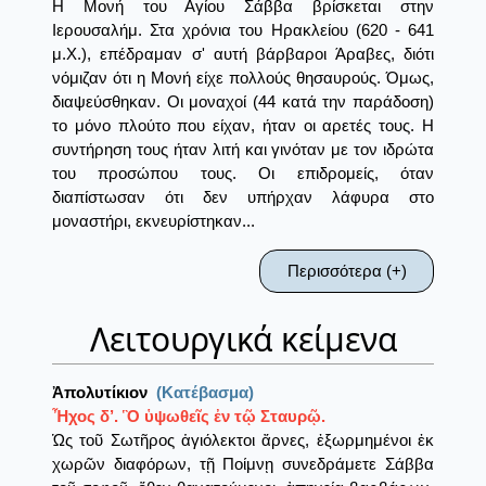
Η Μονή του Αγίου Σάββα βρίσκεται στην
Ιερουσαλήμ. Στα χρόνια του Ηρακλείου (620 - 641
μ.Χ.), επέδραμαν σ' αυτή βάρβαροι Άραβες, διότι
νόμιζαν ότι η Μονή είχε πολλούς θησαυρούς. Όμως,
διαψεύσθηκαν. Οι μοναχοί (44 κατά την παράδοση)
το μόνο πλούτο που είχαν, ήταν οι αρετές τους. Η
συντήρηση τους ήταν λιτή και γινόταν με τον ιδρώτα
του προσώπου τους. Οι επιδρομείς, όταν
διαπίστωσαν ότι δεν υπήρχαν λάφυρα στο
μοναστήρι, εκνευρίστηκαν...
Περισσότερα (+)
Λειτουργικά κείμενα
Ἀπολυτίκιον
(Κατέβασμα)
Ἦχος δ’. Ὃ ὑψωθεῖς ἐν τῷ Σταυρῷ.
Ὡς τοῦ Σωτῆρος ἁγιόλεκτοι ἄρνες, ἐξωρμημένοι ἐκ
χωρῶν διαφόρων, τῇ Ποίμνῃ συνεδράμετε Σάββα