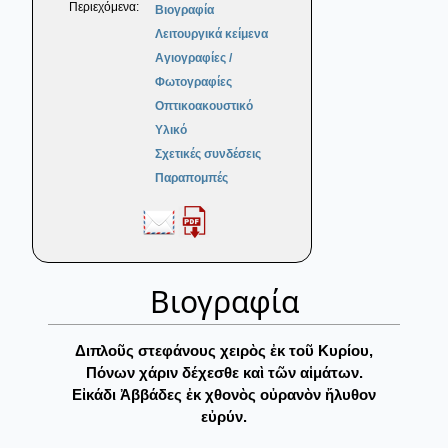
Περιεχόμενα:
Βιογραφία
Λειτουργικά κείμενα
Αγιογραφίες /
Φωτογραφίες
Οπτικοακουστικό
Υλικό
Σχετικές συνδέσεις
Παραπομπές
Βιογραφία
Διπλοῦς στεφάνους χειρὸς ἐκ τοῦ Κυρίου,
Πόνων χάριν δέχεσθε καὶ τῶν αἱμάτων.
Εἰκάδι Ἀββάδες ἐκ χθονὸς οὐρανὸν ἤλυθον
εὐρύν.