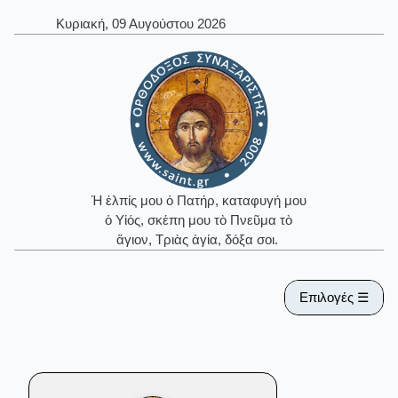
Κυριακή, 09 Αυγούστου 2026
Ἡ ἐλπίς μου ὁ Πατήρ, καταφυγή μου
ὁ Υἱός, σκέπη μου τὸ Πνεῦμα τὸ
ἅγιον, Τριὰς ἁγία, δόξα σοι.
Επιλογές ☰