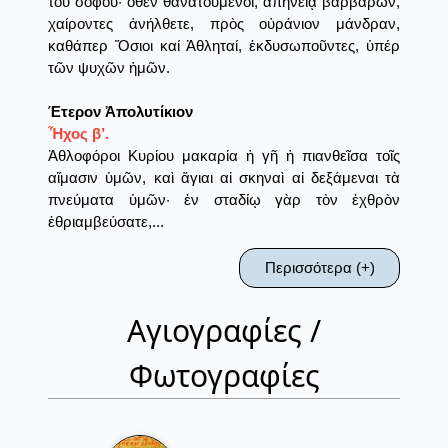
τοῦ σοφοῦ· ὅθεν θανατούμενοι, ἀπηνείᾳ βαρβάρων,
χαίροντες ἀνήλθετε, πρὸς οὐράνιον μάνδραν,
καθάπερ Ὅσιοι καί Ἀθληταί, ἐκδυσωποῦντες, ὑπέρ
τῶν ψυχῶν ἡμῶν.
Έτερον Ἀπολυτίκιον
Ἦχος β’.
Ἀθλοφόροι Κυρίου μακαρία ἡ γῆ ἡ πιανθεῖσα τοῖς
αἵμασιν ὑμῶν, καὶ ἅγιαι αἱ σκηναὶ αἱ δεξάμεναι τὰ
πνεύματα ὑμῶν· ἐν σταδίῳ γὰρ τὸν ἐχθρὸν
ἐθριαμβεύσατε,...
Περισσότερα (+)
Αγιογραφίες /
Φωτογραφίες