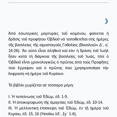
❯
Ἀπό ἐσωτερικές μαρτυρίες τοῦ κειμένου, φαίνεται ἡ
δρᾶσις τοῦ προφήτου Ὀβδιοῦ νά τοποθετεῖται στίς ἡμέρες
τῆς βασιλείας τῆς αἱμοσταγοῦς Γοθολίας (Βασιλειῶν Δ΄, η΄
16-26). Ἄν αὐτό εἶναι ἀληθινό καί ἐάν ἡ δράση τοῦ Ἰωήλ
ἦταν κατά τή διάρκεια τῆς βασιλείας τοῦ Ἰωάς, τότε ὁ
Ὀβδιοῦ εἶναι χρονολογικῶς ὁ πρῶτος ἀπό τούς Προφῆτες
πού ἔγραψαν καί ὁ πρῶτος πού χρησιμοποίησε τήν
ἔκφραση «ἡ ἡμέρα τοῦ Κυρίου».
Τό βιβλίο χωρίζεται σέ τέσσαρα μέρη:
I. Ἡ ταπείνωσις τοῦ Ἐδώμ, ἐδ. 1-9.
II. Ἡ ἀποκορύφωση τῆς ἁμαρτίας τοῦ Ἐδώμ, ἐδ. 10-14.
III. Ἡ μελλοντική ἐπίσκεψη τοῦ Ἐδώμ, ἐν τῇ ἡμέρᾳ τοῦ
Κυρίου, ἐδ. 15, 16 (Ἠσαΐου λδ΄, ξγ΄ 1-6).