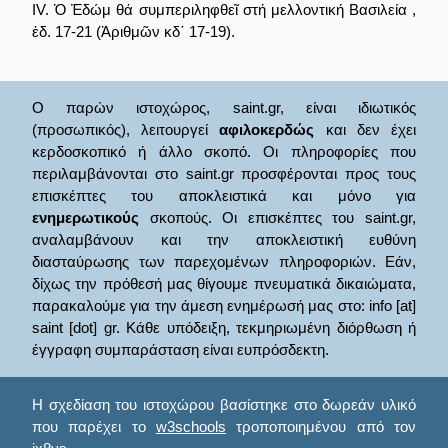
IV. Ὁ Ἐδώμ θά συμπεριληφθεῖ στή μελλοντική Βασιλεία ,
ἐδ. 17-21 (Ἀριθμῶν κδ΄ 17-19).
Ο παρών ιστοχώρος, saint.gr, είναι ιδιωτικός
(προσωπικός), λειτουργεί
αφιλοκερδώς
και δεν έχει
κερδοσκοπικό ή άλλο σκοπό. Οι πληροφορίες που
περιλαμβάνονται στο saint.gr προσφέρονται προς τους
επισκέπτες του αποκλειστικά και μόνο για
ενημερωτικούς
σκοπούς. Οι επισκέπτες του saint.gr,
αναλαμβάνουν και την αποκλειστική ευθύνη
διασταύρωσης των παρεχομένων πληροφοριών. Εάν,
δίχως την πρόθεσή μας θίγουμε πνευματικά δικαιώματα,
παρακαλούμε για την άμεση ενημέρωσή μας στο: info [at]
saint [dot] gr. Κάθε υπόδειξη, τεκμηριωμένη διόρθωση ή
έγγραφη συμπαράσταση είναι ευπρόσδεκτη.
Η σχεδίαση του ιστοχώρου βασίστηκε στο δωρεάν υλικό
που παρέχει το
w3schools
τροποποιημένου από τον