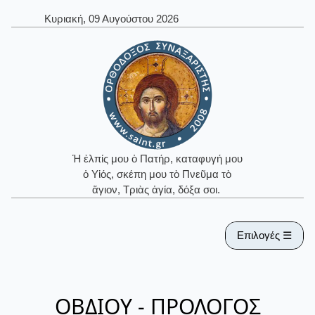
Κυριακή, 09 Αυγούστου 2026
Ἡ ἐλπίς μου ὁ Πατήρ, καταφυγή μου
ὁ Υἱός, σκέπη μου τὸ Πνεῦμα τὸ
ἅγιον, Τριὰς ἁγία, δόξα σοι.
Επιλογές ☰
ΟΒΔΙΟΥ - ΠΡΟΛΟΓΟΣ