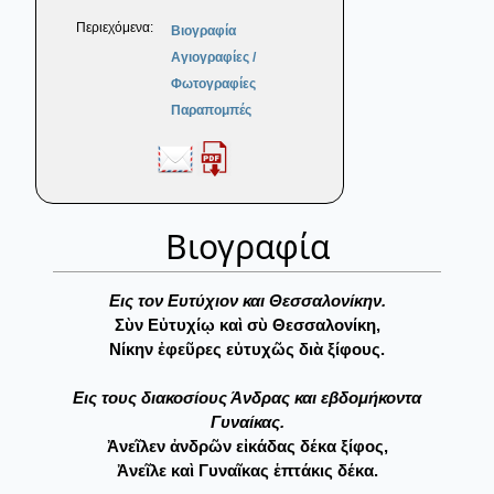
Περιεχόμενα:
Βιογραφία
Αγιογραφίες /
Φωτογραφίες
Παραπομπές
Βιογραφία
Eις τον Eυτύχιον και Θεσσαλονίκην.
Σὺν Εὐτυχίῳ καὶ σὺ Θεσσαλονίκη,
Nίκην ἐφεῦρες εὐτυχῶς διὰ ξίφους.
Eις τους διακοσίους Άνδρας και εβδομήκοντα
Γυναίκας.
Ἀνεῖλεν ἀνδρῶν εἰκάδας δέκα ξίφος,
Ἀνεῖλε καὶ Γυναῖκας ἑπτάκις δέκα.