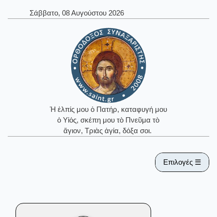
Σάββατο, 08 Αυγούστου 2026
Ἡ ἐλπίς μου ὁ Πατήρ, καταφυγή μου
ὁ Υἱός, σκέπη μου τὸ Πνεῦμα τὸ
ἅγιον, Τριὰς ἁγία, δόξα σοι.
Επιλογές ☰