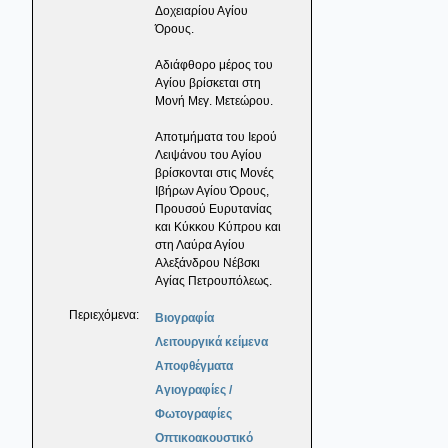
Δοχειαρίου Αγίου
Όρους.
Αδιάφθορο μέρος του
Αγίου βρίσκεται στη
Μονή Μεγ. Μετεώρου.
Αποτμήματα του Ιερού
Λειψάνου του Αγίου
βρίσκονται στις Μονές
Ιβήρων Αγίου Όρους,
Προυσού Ευρυτανίας
και Κύκκου Κύπρου και
στη Λαύρα Αγίου
Αλεξάνδρου Νέβσκι
Αγίας Πετρουπόλεως.
Περιεχόμενα:
Βιογραφία
Λειτουργικά κείμενα
Αποφθέγματα
Αγιογραφίες /
Φωτογραφίες
Οπτικοακουστικό