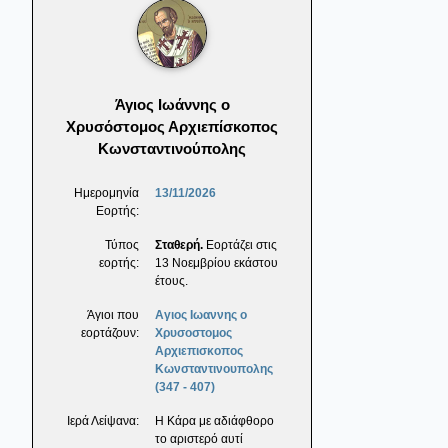
Άγιος Ιωάννης ο
Χρυσόστομος Αρχιεπίσκοπος
Κωνσταντινούπολης
Ημερομηνία
13/11/2026
Εορτής:
Τύπος
Σταθερή.
Εορτάζει στις
εορτής:
13 Νοεμβρίου εκάστου
έτους.
Άγιοι που
Αγιος Ιωαννης ο
εορτάζουν:
Χρυσοστομος
Αρχιεπισκοπος
Κωνσταντινουπολης
(347 - 407)
Ιερά Λείψανα:
Η Κάρα με αδιάφθορο
το αριστερό αυτί