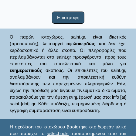
Επιστροφή
Ο παρών ιστοχώρος, saint.gr, είναι ιδιωτικός
(προσωπικός), λειτουργεί
αφιλοκερδώς
και δεν έχει
κερδοσκοπικό ή άλλο σκοπό. Οι πληροφορίες που
περιλαμβάνονται στο saint.gr προσφέρονται προς τους
επισκέπτες του αποκλειστικά και μόνο για
ενημερωτικούς
σκοπούς. Οι επισκέπτες του saint.gr,
αναλαμβάνουν και την αποκλειστική ευθύνη
διασταύρωσης των παρεχομένων πληροφοριών. Εάν,
δίχως την πρόθεσή μας θίγουμε πνευματικά δικαιώματα,
παρακαλούμε για την άμεση ενημέρωσή μας στο: info [at]
saint [dot] gr. Κάθε υπόδειξη, τεκμηριωμένη διόρθωση ή
έγγραφη συμπαράσταση είναι ευπρόσδεκτη.
Η σχεδίαση του ιστοχώρου βασίστηκε στο δωρεάν υλικό
που παρέχει το
w3schools
τροποποιημένου από τον