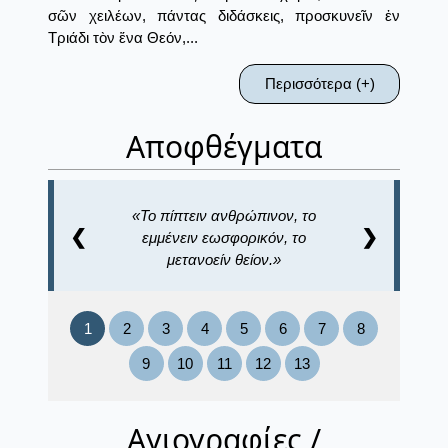
σῶν χειλέων, πάντας διδάσκεις, προσκυνεῖν ἐν
Τριάδι τὸν ἕνα Θεόν,...
Περισσότερα (+)
Αποφθέγματα
Το πίπτειν ανθρώπινον, το
❮
❯
εμμένειν εωσφορικόν, το
μετανοείν θείον.
1
2
3
4
5
6
7
8
9
10
11
12
13
Αγιογραφίες /