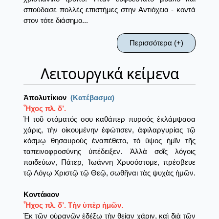
σπούδασε πολλές επιστήμες στην Αντιόχεια - κοντά
στον τότε διάσημο...
Περισσότερα (+)
Λειτουργικά κείμενα
Ἀπολυτίκιον
(Κατέβασμα)
Ἦχος πλ. δ’.
Ἡ τοῦ στόματός σου καθάπερ πυρσός ἐκλάμψασα
χάρις, τὴν οἰκουμένην ἐφώτισεν, ἀφιλαργυρίας τῷ
κόσμῳ θησαυροὺς ἐναπέθετο, τὸ ὕψος ἡμῖν τῆς
ταπεινοφροσύνης ὑπέδειξεν. Ἀλλὰ σοῖς λόγοις
παιδεύων, Πάτερ, Ἰωάννη Χρυσόστομε, πρέσβευε
τῷ Λόγῳ Χριστῷ τῷ Θεῷ, σωθῆναι τὰς ψυχὰς ἡμῶν.
Κοντάκιον
Ἦχος πλ. δ’. Τὴν ὑπὲρ ἡμῶν.
Ἐκ τῶν οὐρανῶν ἐδέξω τὴν θείαν χάριν, καὶ διὰ τῶν