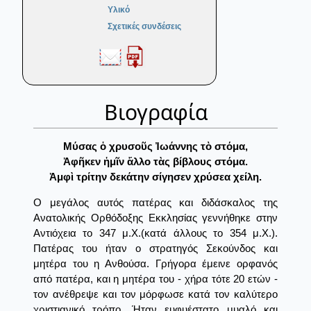
Υλικό
Σχετικές συνδέσεις
Βιογραφία
Μύσας ὁ χρυσοῦς Ἰωάννης τὸ στόμα,
Ἀφῆκεν ἡμῖν ἄλλο τὰς βίβλους στόμα.
Ἀμφὶ τρίτην δεκάτην σίγησεν χρύσεα χείλη.
Ο μεγάλος αυτός πατέρας και διδάσκαλος της
Ανατολικής Ορθόδοξης Εκκλησίας γεννήθηκε στην
Αντιόχεια το 347 μ.Χ.(κατά άλλους το 354 μ.Χ.).
Πατέρας του ήταν ο στρατηγός Σεκούνδος και
μητέρα του η Ανθούσα. Γρήγορα έμεινε ορφανός
από πατέρα, και η μητέρα του - χήρα τότε 20 ετών -
τον ανέθρεψε και τον μόρφωσε κατά τον καλύτερο
χριστιανικό τρόπο. Ήταν ευφυέστατο μυαλό και