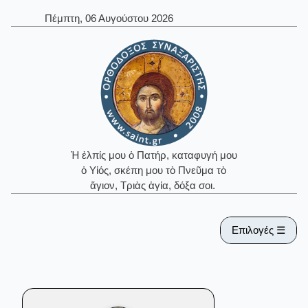
Πέμπτη, 06 Αυγούστου 2026
Ἡ ἐλπίς μου ὁ Πατήρ, καταφυγή μου
ὁ Υἱός, σκέπη μου τὸ Πνεῦμα τὸ
ἅγιον, Τριὰς ἁγία, δόξα σοι.
Επιλογές ☰