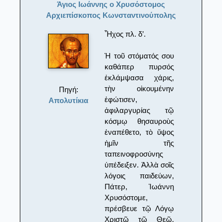
Άγιος Ιωάννης ο Χρυσόστομος
Αρχιεπίσκοπος Κωνσταντινούπολης
Ἦχος πλ. δ’.
Ἡ τοῦ στόματός σου
καθάπερ πυρσός
ἐκλάμψασα χάρις,
τὴν οἰκουμένην
Πηγή:
ἐφώτισεν,
Απολυτίκια
ἀφιλαργυρίας τῷ
κόσμῳ θησαυροὺς
ἐναπέθετο, τὸ ὕψος
ἡμῖν τῆς
ταπεινοφροσύνης
ὑπέδειξεν. Ἀλλὰ σοῖς
λόγοις παιδεύων,
Πάτερ, Ἰωάννη
Χρυσόστομε,
πρέσβευε τῷ Λόγῳ
Χριστῷ τῷ Θεῷ,