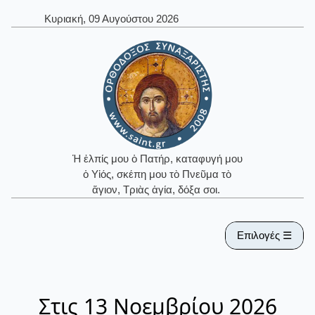
Κυριακή, 09 Αυγούστου 2026
Ἡ ἐλπίς μου ὁ Πατήρ, καταφυγή μου
ὁ Υἱός, σκέπη μου τὸ Πνεῦμα τὸ
ἅγιον, Τριὰς ἁγία, δόξα σοι.
Επιλογές ☰
Στις 13 Νοεμβρίου 2026